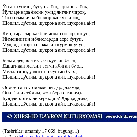
Ўтган кунинг, бугунга боқ, эртангга боқ,
Йўлларингда ёнсин умид янглиғ чироқ,
Токи олам ичра бордир васлу фироқ,
Шошил, дўстим, шукрона айт, шукрона айт!
Кин, ғаразлар қалбни айлар ночор, юпун,
Иймонингни иблислардан асра бутун,
Муқаддас юрт келажагин кўрмоқ учун,
Шошил, дўстим, шукрона айт, шукрона айт!
Болам дея, юртим дея куйган бу эл,
Данагидан мағзин устун қўйган бу эл,
Миллатини, ўзлигини суйган бу эл,
Шошил, дўстим, шукрона айт, шукрона айт!
Осмонимиз ўртанмасин дард аламда,
Она Ерни суйдим, жон бор то танамда,
Бундан ортиқ не керакдир? Ҳар қадамда,
Шошил, дўстим, шукрона айт, шукрона айт!
(Tashriflar: umumiy 17 069, bugungi 1)
Teg(lar)
Mustaqillik kuni
Shavkat Jo'rabek