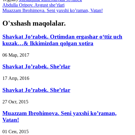
Abdulla Oripov. Avgust she’rlari
Muazzam Ibrohimova. Seni yaxshi ko’raman, Vatan!
O'xshash maqolalar.
Shavkat Jo‘rabek. Ortimdan ergashar o‘ttiz uch
kuzak…& Ikkimizdan qolgan xotira
06 Мар, 2017
Shavkat Jo’rabek. She’rlar
17 Апр, 2016
Shavkat Jo’rabek. She’rlar
27 Окт, 2015
Muazzam Ibrohimova. Seni yaxshi ko’raman,
Vatan!
01 Сен, 2015