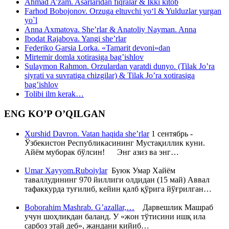
Ahmad A’zam. Asarlaridan fiqralar & Ikki kitob
Farhod Bobojonov. Orzuga eltuvchi yo‘l & Yulduzlar yurgan
yo`l
Anna Axmatova. She’rlar & Anatoliy Nayman. Anna
Ibodat Rajabova. Yangi she’rlar
Federiko Garsia Lorka. «Tamarit devoni»dan
Mirtemir domla xotirasiga bag’ishlov
Sulaymon Rahmon. Orzulardan yaratdi dunyo. (Tilak Jo’ra
siyrati va suvratiga chizgilar) & Tilak Jo’ra xotirasiga
bag’ishlov
Tolibi ilm kerak…
ENG KO’P O’QILGAN
Xurshid Davron. Vatan haqida she’rlar
1 сентябрь -
Ўзбекистон Республикасининг Мустақиллик куни.
Айём муборак бўлсин! Энг азиз ва энг…
Umar Xayyom.Ruboiylar
Буюк Умар Хайём
таваллудининг 970 йиллиги олдидан (15 май) Аввал
тафаккурда туғилиб, кейин қалб қўрига йўғрилган…
Boborahim Mashrab. G’azallar,…
Дарвешлик Машраб
учун шоҳликдан баланд. У «жон тўтисини ишқ ила
сарбоз этай деб», жандани кийиб…