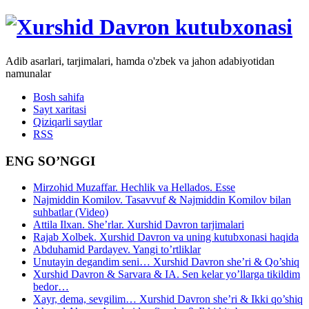
Adib asarlari, tarjimalari, hamda o'zbek va jahon adabiyotidan
namunalar
Bosh sahifa
Sayt xaritasi
Qiziqarli saytlar
RSS
ENG SO’NGGI
Mirzohid Muzaffar. Hechlik va Hellados. Esse
Najmiddin Komilov. Tasavvuf & Najmiddin Komilov bilan
suhbatlar (Video)
Attila Ilxan. She’rlar. Xurshid Davron tarjimalari
Rajab Xolbek. Xurshid Davron va uning kutubxonasi haqida
Abduhamid Pardayev. Yangi to’rtliklar
Unutayin degandim seni… Xurshid Davron she’ri & Qo’shiq
Xurshid Davron & Sarvara & IA. Sen kelar yo’llarga tikildim
bedor…
Xayr, dema, sevgilim… Xurshid Davron she’ri & Ikki qo’shiq