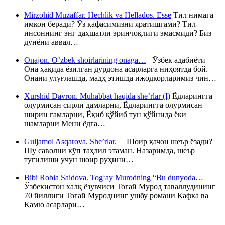
Mirzohid Muzaffar. Hechlik va Hellados. Esse
Тил нимага
имкон беради? Ўз қафасимизни яратишгами? Тил
инсоннинг энг даҳшатли эринчоқлиги эмасмиди? Биз
дунёни аввал…
Onajon. O’zbek shoirlarining onaga…
Ўзбек адабиёти
Она ҳақида ёзилган дурдона асарларга ниҳоятда бой.
Онани улуғлашда, мадҳ этишда ижодкорларимиз чин…
Xurshid Davron. Muhabbat haqida she’rlar (I)
Ёдларингга
олурмисан сирли дамларни, Ёдларингга олурмисан
ширин ғамларни, Ёқиб қўйиб тун қўйнида ёки
шамларни Мени ёдга…
Guljamol Asqarova. She’rlar.
Шоир қачон шеър ёзади?
Шу саволни кўп таҳлил этаман. Назаримда, шеър
туғилиши учун шоир руҳини…
Bibi Robia Saidova. Tog‘ay Murodning “Bu dunyoda…
Ўзбекистон халқ ёзувчиси Тоғай Мурод таваллудининг
70 йиллиги Тоғай Муроднинг ушбу романи Кафка ва
Камю асарлари…