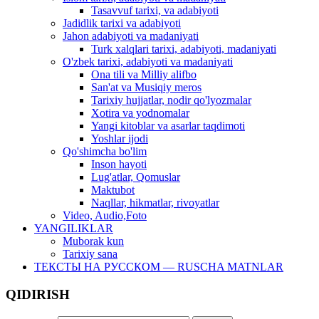
Tasavvuf tarixi, va adabiyoti
Jadidlik tarixi va adabiyoti
Jahon adabiyoti va madaniyati
Turk xalqlari tarixi, adabiyoti, madaniyati
O'zbek tarixi, adabiyoti va madaniyati
Ona tili va Milliy alifbo
San'at va Musiqiy meros
Tarixiy hujjatlar, nodir qo'lyozmalar
Xotira va yodnomalar
Yangi kitoblar va asarlar taqdimoti
Yoshlar ijodi
Qo'shimcha bo'lim
Inson hayoti
Lug'atlar, Qomuslar
Maktubot
Naqllar, hikmatlar, rivoyatlar
Video, Audio,Foto
YANGILIKLAR
Muborak kun
Tarixiy sana
ТЕКСТЫ НА РУССКОМ — RUSCHA MATNLAR
QIDIRISH