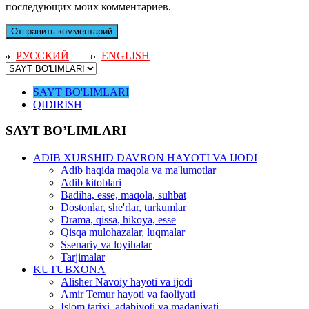
последующих моих комментариев.
РУССКИЙ
ENGLISH
SAYT BO'LIMLARI
QIDIRISH
SAYT BO’LIMLARI
ADIB XURSHID DAVRON HAYOTI VA IJODI
Adib haqida maqola va ma'lumotlar
Adib kitoblari
Badiha, esse, maqola, suhbat
Dostonlar, she'rlar, turkumlar
Drama, qissa, hikoya, esse
Qisqa mulohazalar, luqmalar
Ssenariy va loyihalar
Tarjimalar
KUTUBXONA
Alisher Navoiy hayoti va ijodi
Amir Temur hayoti va faoliyati
Islom tarixi, adabiyoti va madaniyati