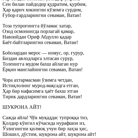
Сен билан пайдодир қудратим, қурбим,
Ҳар қарич хокингни кўзимга сурдим,
Ғубор-гардларингни севаман, Ватан!
Тоза тупроғингга йўламас хатар,
Озод осмонингда порлагай қамар,
Навоийдан Ориф Абдулло қадар
Баёт-байтларингни севаман, Ватан!
Боболардан мерос — номус, ор, ғурур,
Биздан авлодларга элтасан сурур,
Толеингга мудом бахш айлаган нур
Ёрқин манглайингни севаман, Ватан!
Чора ахтармасман ўзимга четдан,
Истиқлолинг мурод-мақсадга етган,
Ҳар бир нафасимга ҳаёт бахш этган
Тирик дардларингни севаман, Ватан!
ШУКРОНА АЙТ!
Сажда айла! Чўк муқаддас тупроққа тиз,
Қолдир кўнгил кўчасида нурафшон из,
Ўзлигингни қилмоқ учун бир лаҳза ҳис,
Шошил, дўстим, шукрона айт, шукрона айт!