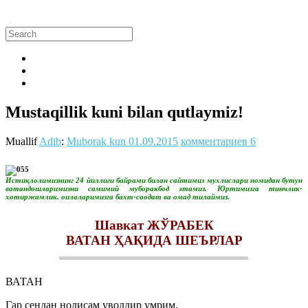
Mustaqillik kuni bilan qutlaymiz!
Muallif
Adib
:
Muborak kun
01.09.2015
комментариев 6
Истиқлолимизнинг 24 йиллиги байрами билан сайтимиз мухлислари номидан бутун
ватандошларимизни самимий муборакбод этамиз. Юртимизга тинчлик-
хотиржамлик, оилаларимизга бахт-саодат ва омад тилаймиз.
Шавкат ЖЎРАБЕК
ВАТАН ҲАҚИДА ШЕЪРЛАР
ВАТАН
Гар сендан нолисам уволдир умрим,