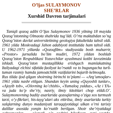
O’ljas SULAYMONOV
SHE’RLAR
Xurshid Davron tarjimalari
Taniqli qozoq adibi O’ljas Sulaymonov 1936 yilning 18 mayida
Qozog’istonning Olmaota shahrida tug’ildi. O’rta maktabdan so’ng
Qozog’iston davlat universitetining geologiya fakultetida tahsil oldi.
1961 yilda Moskvadagi Jahon adabiyoti institutida ham tahsil oldi.
U 1962-1971 yillarda «Qozoqfilm» studiyasida bosh muharrir,
«Prostor» jurnalida bo’lim mudiri, 1972 yildan boshlab
Qozog’iston Respublikasi Yozuvchilar uyushmasi kotibi lavozimida
ishladi. Qozog’iston mustaqillikka erishgach mamlakatning
Italiyadagi elchisi sifatida faoliyat ko’rsatdi va to bugungacha turli-
tuman rasmiy hamda jamoatchilik vazifalarini bajarib kelmoqda.
Rus tilida ijod qilgan shoirning birinchi to’plami — «Arg’umoqlar»
1961 yilda nashr etilgan. Shundan keyin uning «Quyoshli tunlar»,
«Ajoyib tob», «Olovning ko’chishi», «Yumaloq yulduz», «Az i YA»
va juda ko’p she’riy, nasriy, ilmiy kitoblari chop etildi.O’.
Sulaymonovning badiiy asarlarida qozoqlarning o’ziga xos turmush
tarzi, o’y-fikrlari, his-tuyg’ulari aks ettirilsa, ilmiy asarlarida turkiy
xalqlarning dunyo madaniyati taraqqiyotidagi ulkan o’rni tarixiy
dalillar asosida yorqin ko’rsatib berilgan. Shoir she’riyatidagi