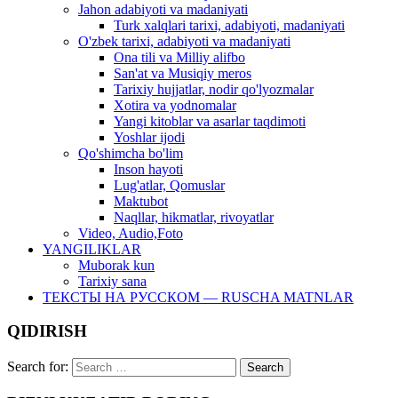
Jahon adabiyoti va madaniyati
Turk xalqlari tarixi, adabiyoti, madaniyati
O'zbek tarixi, adabiyoti va madaniyati
Ona tili va Milliy alifbo
San'at va Musiqiy meros
Tarixiy hujjatlar, nodir qo'lyozmalar
Xotira va yodnomalar
Yangi kitoblar va asarlar taqdimoti
Yoshlar ijodi
Qo'shimcha bo'lim
Inson hayoti
Lug'atlar, Qomuslar
Maktubot
Naqllar, hikmatlar, rivoyatlar
Video, Audio,Foto
YANGILIKLAR
Muborak kun
Tarixiy sana
ТЕКСТЫ НА РУССКОМ — RUSCHA MATNLAR
QIDIRISH
Search for: