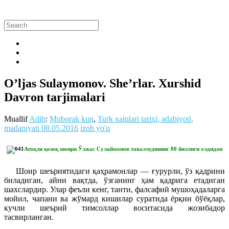
O’ljas Sulaymonov. She’rlar. Xurshid
Davron tarjimalari
Muallif
Adib
:
Muborak kun
,
Turk xalqlari tarixi, adabiyoti,
madaniyati
08.05.2016
izoh yo'q
Атоқли қозоқ шоири Ўлжас Сулаймонов таваллудининг 80 йиллиги олдидан
Шоир шеъриятидаги қаҳрамонлар — ғурурли, ўз қадрини
биладиган, айни вақтда, ўзганинг ҳам қадрига етадиган
шахслардир. Улар феъли кенг, танти, фалсафий мушоҳадаларга
мойил, чапани ва жўмард кишилар суратида ёрқин бўёқлар,
кучли шеърий тимсоллар воситасида жозибадор
тасвирланган.