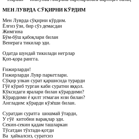
МЕН ЛУВРДА СЎҚИРНИ КЎРДИМ
Мен Луврда сўқирни кўрдим.
Ёлғиз ўзи, бир сўз демасдан
Жимгина
Бўм-бўш қабоқлари билан
Венерага тикилар эди.
Одатда шундай тикилади негрлар
Қоп-қора рангга.
Ғижирларди!
Ғижирларди Лувр паркетлари.
Сўқир улкан сурат қаршисида турарди
Гўё кўриб турган каби суратни яққол.
Кўксидаги яралари билан кўрардими?
Кўрардими ё қилт этмаган юзи билан?
Англадим: кўрарди кўзёши билан.
Суратдан суратга шошмай ўтарди,
У гўё китобни варақлар эди.
Секин-секин қадам ташларкан
Тўсатдан тўхтади-қотди
Ва
ҳайкалсиз, суратсиз