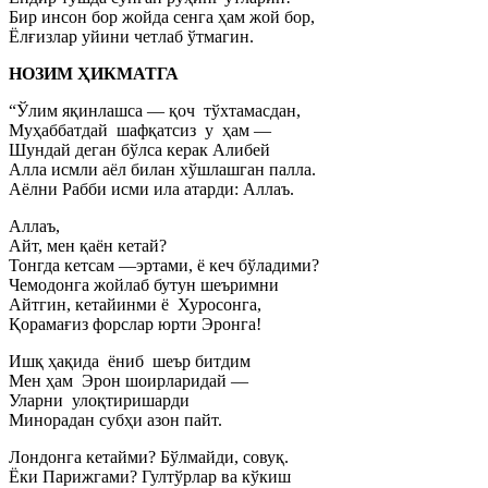
Бир инсон бор жойда сенга ҳам жой бор,
Ёлғизлар уйини четлаб ўтмагин.
НОЗИМ ҲИКМАТГА
“Ўлим яқинлашса — қоч тўхтамасдан,
Муҳаббатдай шафқатсиз у ҳам —
Шундай деган бўлса керак Алибей
Алла исмли аёл билан хўшлашган палла.
Аёлни Рабби исми ила атарди: Аллаъ.
Аллаъ,
Айт, мен қаён кетай?
Тонгда кетсам —эртами, ё кеч бўладими?
Чемодонга жойлаб бутун шеъримни
Айтгин, кетайинми ё Хуросонга,
Қорамағиз форслар юрти Эронга!
Ишқ ҳақида ёниб шеър битдим
Мен ҳам Эрон шоирларидай —
Уларни улоқтиришарди
Минорадан субҳи азон пайт.
Лондонга кетайми? Бўлмайди, совуқ.
Ёки Парижгами? Гултўрлар ва кўкиш