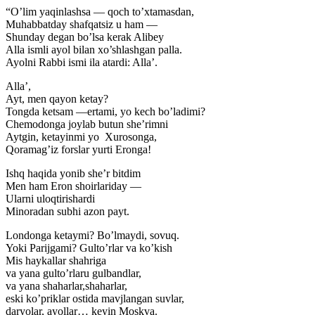
“O’lim yaqinlashsa — qoch to’xtamasdan,
Muhabbatday shafqatsiz u ham —
Shunday degan bo’lsa kerak Alibey
Alla ismli ayol bilan xo’shlashgan palla.
Ayolni Rabbi ismi ila atardi: Alla’.
Alla’,
Ayt, men qayon ketay?
Tongda ketsam —ertami, yo kech bo’ladimi?
Chemodonga joylab butun she’rimni
Aytgin, ketayinmi yo Xurosonga,
Qoramag’iz forslar yurti Eronga!
Ishq haqida yonib she’r bitdim
Men ham Eron shoirlariday —
Ularni uloqtirishardi
Minoradan subhi azon payt.
Londonga ketaymi? Bo’lmaydi, sovuq.
Yoki Parijgami? Gulto’rlar va ko’kish
Mis haykallar shahriga
va yana gulto’rlaru gulbandlar,
va yana shaharlar,shaharlar,
eski ko’priklar ostida mavjlangan suvlar,
daryolar, ayollar… keyin Moskva.