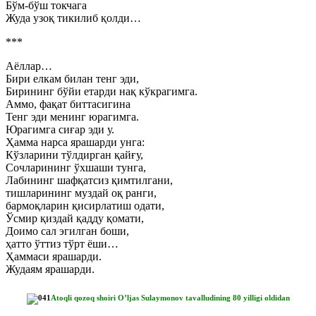
Бўм-бўш токчага
Жуда узоқ тикилиб қолди…
***
Аёллар…
Бири елкам билан тенг эди,
Бирининг бўйи етарди нақ кўкрагимга.
Аммо, фақат биттасигина
Тенг эди менинг юрагимга.
Юрагимга сиғар эди у.
Ҳамма нарса ярашарди унга:
Кўзларини тўлдирган қайғу,
Сочларининг ўхшаши тунга,
Лабининг шафқатсиз қимтилгани,
тишларининг муздай оқ ранги,
бармоқларин қисирлатиш одати,
Ўсмир қиздай қадду қомати,
Доимо сал эгилган боши,
ҳатто ўттиз тўрт ёши…
Ҳаммаси ярашарди.
Жудаям ярашарди.
Atoqli qozoq shoiri O’ljas Sulaymonov tavalludining 80 yilligi oldidan