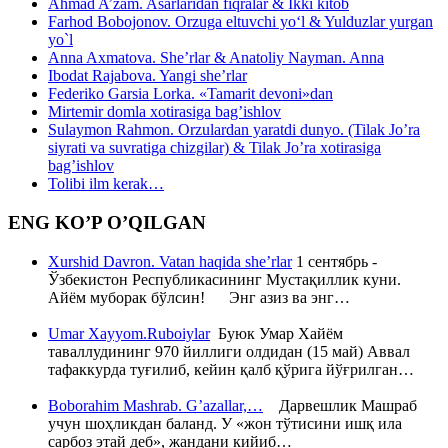
Ahmad A’zam. Asarlaridan fiqralar & Ikki kitob
Farhod Bobojonov. Orzuga eltuvchi yo‘l & Yulduzlar yurgan
yo`l
Anna Axmatova. She’rlar & Anatoliy Nayman. Anna
Ibodat Rajabova. Yangi she’rlar
Federiko Garsia Lorka. «Tamarit devoni»dan
Mirtemir domla xotirasiga bag’ishlov
Sulaymon Rahmon. Orzulardan yaratdi dunyo. (Tilak Jo’ra
siyrati va suvratiga chizgilar) & Tilak Jo’ra xotirasiga
bag’ishlov
Tolibi ilm kerak…
ENG KO’P O’QILGAN
Xurshid Davron. Vatan haqida she’rlar
1 сентябрь -
Ўзбекистон Республикасининг Мустақиллик куни.
Айём муборак бўлсин! Энг азиз ва энг…
Umar Xayyom.Ruboiylar
Буюк Умар Хайём
таваллудининг 970 йиллиги олдидан (15 май) Аввал
тафаккурда туғилиб, кейин қалб қўрига йўғрилган…
Boborahim Mashrab. G’azallar,…
Дарвешлик Машраб
учун шоҳликдан баланд. У «жон тўтисини ишқ ила
сарбоз этай деб», жандани кийиб…