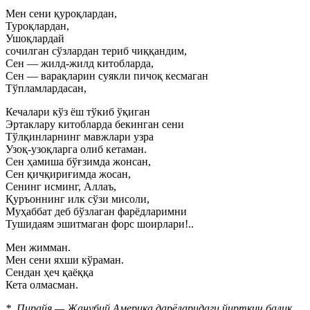
Мен сени қуроқлардан,
Туроқлардан,
Ушоқлардай
сочилган сўзлардан териб чиққандим,
Сен — жилд-жилд китобларда,
Сен — варақларин суякли пичоқ кесмаган
Тўпламлардасан,
Кечалари кўз ёш тўкиб ўқиган
Эртаклару китобларда бекинган сени
Тўлқинларнинг мавжлари узра
Узоқ-узоқларга олиб кетаман.
Сен ҳамиша бўғзимда жонсан,
Сен қичқириғимда жосан,
Сенинг исминг, Аллаъ,
Қуръоннинг илк сўзи мисоли,
Муҳаббат деб бўзлаган фарёдларимни
Тушидаям эшитмаган форс шоирлари!..
Мен жимман.
Мен сени яхши кўраман.
Сендан ҳеч қаёққа
Кета олмасман.
* Пирайя — Жанубий Америка дарёларидаги йиртқич балиқ