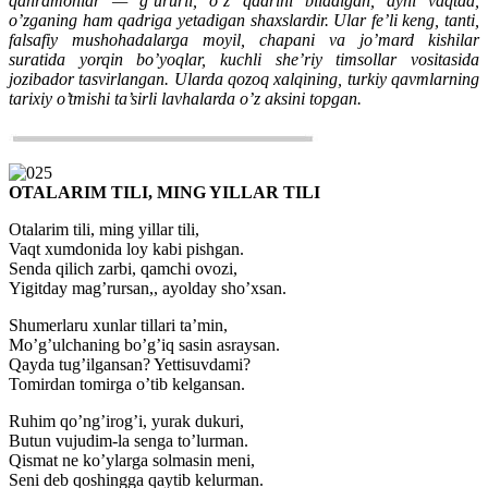
qahramonlar — g’ururli, o’z qadrini biladigan, ayni vaqtda,
o’zganing ham qadriga yetadigan shaxslardir. Ular fe’li keng, tanti,
falsafiy mushohadalarga moyil, chapani va jo’mard kishilar
suratida yorqin bo’yoqlar, kuchli she’riy timsollar vositasida
jozibador tasvirlangan. Ularda qozoq xalqining, turkiy qavmlarning
tarixiy o’tmishi ta’sirli lavhalarda o’z aksini topgan.
OTALARIM TILI, MING YILLAR TILI
Otalarim tili, ming yillar tili,
Vaqt xumdonida loy kabi pishgan.
Senda qilich zarbi, qamchi ovozi,
Yigitday mag’rursan,, ayolday sho’xsan.
Shumerlaru xunlar tillari ta’min,
Mo’g’ulchaning bo’g’iq sasin asraysan.
Qayda tug’ilgansan? Yettisuvdami?
Tomirdan tomirga o’tib kelgansan.
Ruhim qo’ng’irog’i, yurak dukuri,
Butun vujudim-la senga to’lurman.
Qismat ne ko’ylarga solmasin meni,
Seni deb qoshingga qaytib kelurman.