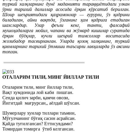
туркий халқларнинг дунё маданияти тараққиётидаги улкан
ўрни тарихий далиллар асосида ёрқин кўрсатиб берилган.
Шоир шеъриятидаги қаҳрамонлар — ғурурли, ўз қадрини
биладиган, айни вақтда, ўзганинг ҳам қадрига етадиган
шахслардир. Улар феъли кенг, танти, фалсафий
мушоҳадаларга мойил, чапани ва жўмард кишилар суратида
ёрқин бўёқлар, кучли шеърий тимсоллар воситасида
жозибадор тасвирланган. Уларда қозоқ халқининг, туркий
қавмларнинг тарихий ўтмиши таъсирли лавҳаларда ўз аксини
топган.
ОТАЛАРИМ ТИЛИ, МИНГ ЙИЛЛАР ТИЛИ
Оталарим тили, минг йиллар тили,
Вақт хумдонида лой каби пишган.
Сенда қилич зарби, қамчи овози,
Йигитдай мағрурсан,, аёлдай шўхсан.
Шумерлару хунлар тиллари таъмин,
Мўғулчанинг бўғиқ сасин асрайсан.
Қайда туғилгансан? Еттисувдами?
Томирдан томирга ўтиб келгансан.