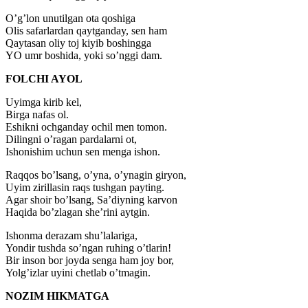
O’g’lon unutilgan ota qoshiga
Olis safarlardan qaytganday, sen ham
Qaytasan oliy toj kiyib boshingga
YO umr boshida, yoki so’nggi dam.
FOLCHI AYOL
Uyimga kirib kel,
Birga nafas ol.
Eshikni ochganday ochil men tomon.
Dilingni o’ragan pardalarni ot,
Ishonishim uchun sen menga ishon.
Raqqos bo’lsang, o’yna, o’ynagin giryon,
Uyim zirillasin raqs tushgan payting.
Agar shoir bo’lsang, Sa’diyning karvon
Haqida bo’zlagan she’rini aytgin.
Ishonma derazam shu’lalariga,
Yondir tushda so’ngan ruhing o’tlarin!
Bir inson bor joyda senga ham joy bor,
Yolg’izlar uyini chetlab o’tmagin.
NOZIM HIKMATGA