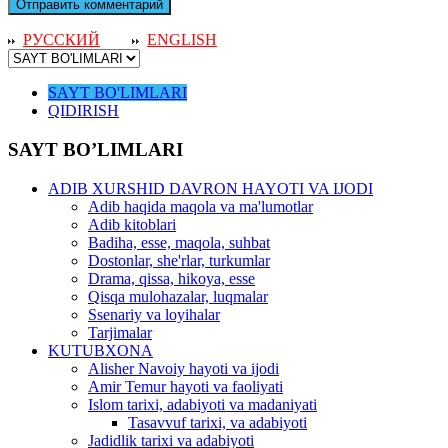
РУССКИЙ
ENGLISH
SAYT BO'LIMLARI
QIDIRISH
SAYT BO’LIMLARI
ADIB XURSHID DAVRON HAYOTI VA IJODI
Adib haqida maqola va ma'lumotlar
Adib kitoblari
Badiha, esse, maqola, suhbat
Dostonlar, she'rlar, turkumlar
Drama, qissa, hikoya, esse
Qisqa mulohazalar, luqmalar
Ssenariy va loyihalar
Tarjimalar
KUTUBXONA
Alisher Navoiy hayoti va ijodi
Amir Temur hayoti va faoliyati
Islom tarixi, adabiyoti va madaniyati
Tasavvuf tarixi, va adabiyoti
Jadidlik tarixi va adabiyoti