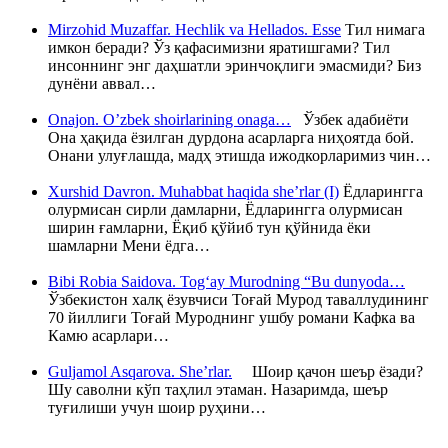
Mirzohid Muzaffar. Hechlik va Hellados. Esse
Тил нимага
имкон беради? Ўз қафасимизни яратишгами? Тил
инсоннинг энг даҳшатли эринчоқлиги эмасмиди? Биз
дунёни аввал…
Onajon. O’zbek shoirlarining onaga…
Ўзбек адабиёти
Она ҳақида ёзилган дурдона асарларга ниҳоятда бой.
Онани улуғлашда, мадҳ этишда ижодкорларимиз чин…
Xurshid Davron. Muhabbat haqida she’rlar (I)
Ёдларингга
олурмисан сирли дамларни, Ёдларингга олурмисан
ширин ғамларни, Ёқиб қўйиб тун қўйнида ёки
шамларни Мени ёдга…
Bibi Robia Saidova. Tog‘ay Murodning “Bu dunyoda…
Ўзбекистон халқ ёзувчиси Тоғай Мурод таваллудининг
70 йиллиги Тоғай Муроднинг ушбу романи Кафка ва
Камю асарлари…
Guljamol Asqarova. She’rlar.
Шоир қачон шеър ёзади?
Шу саволни кўп таҳлил этаман. Назаримда, шеър
туғилиши учун шоир руҳини…