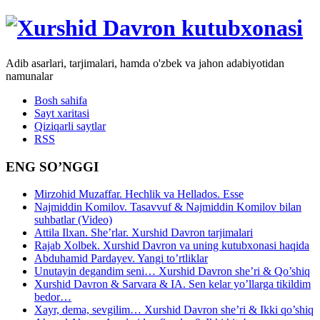
Adib asarlari, tarjimalari, hamda o'zbek va jahon adabiyotidan
namunalar
Bosh sahifa
Sayt xaritasi
Qiziqarli saytlar
RSS
ENG SO’NGGI
Mirzohid Muzaffar. Hechlik va Hellados. Esse
Najmiddin Komilov. Tasavvuf & Najmiddin Komilov bilan
suhbatlar (Video)
Attila Ilxan. She’rlar. Xurshid Davron tarjimalari
Rajab Xolbek. Xurshid Davron va uning kutubxonasi haqida
Abduhamid Pardayev. Yangi to’rtliklar
Unutayin degandim seni… Xurshid Davron she’ri & Qo’shiq
Xurshid Davron & Sarvara & IA. Sen kelar yo’llarga tikildim
bedor…
Xayr, dema, sevgilim… Xurshid Davron she’ri & Ikki qo’shiq