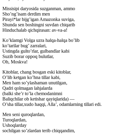
Missisipi daryosida suzganman, ammo
Sho’ng’isam derdim men
Pirayi*lar bijg’igan Amazonka suviga,
Shunda sen boshingni suvdan chiqarib
Hinduchalab qichqirasan: av-va-a!
Ko’klamgi Volga uzra halqa-halqa bo’lib
ko’tarilar bug’ zarralari,
Ustingda gulto’rlar, gulbandlar kabi
Suzib borar oppoq bulutlar,
Oh, Moskva!
Kitoblar, chang bosgan eski kitoblar,
O’lib ketgan ko’hna tillar kabi,
Men ham so’ylashaman unutilgan,
Qadri qolmagan lahjalarda
(balki she’r to’la chemodanimni
Baliqchilar ob ketishar qayiqlarida) —
O’sha tillar,xudo haqqi, Alla’, odamlarning tillari edi.
Men seni quroqlardan,
Turoqlardan,
Ushoqlarday
sochilgan so’zlardan terib chiqqandim,