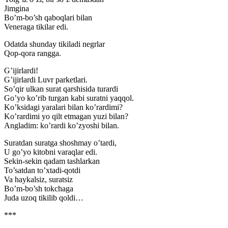
Jimgina
Bo’m-bo’sh qaboqlari bilan
Veneraga tikilar edi.
Odatda shunday tikiladi negrlar
Qop-qora rangga.
G’ijirlardi!
G’ijirlardi Luvr parketlari.
So’qir ulkan surat qarshisida turardi
Go’yo ko’rib turgan kabi suratni yaqqol.
Ko’ksidagi yaralari bilan ko’rardimi?
Ko’rardimi yo qilt etmagan yuzi bilan?
Angladim: ko’rardi ko’zyoshi bilan.
Suratdan suratga shoshmay o’tardi,
U go’yo kitobni varaqlar edi.
Sekin-sekin qadam tashlarkan
To’satdan to’xtadi-qotdi
Va
haykalsiz, suratsiz
Bo’m-bo’sh tokchaga
Juda uzoq tikilib qoldi…
***