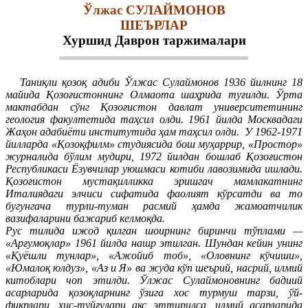
Ўлжас СУЛАЙМОНОВ
ШЕЪРЛАР
Хуршид Даврон таржималари
Таниқли қозоқ адиби Ўлжас Сулаймонов 1936 йилнинг 18
майида Қозоғистоннинг Олмаота шаҳрида туғилди. Ўрта
мактабдан сўнг Қозоғистон давлат университетининг
геология факултетида таҳсил олди. 1961 йилда Москвадаги
Жаҳон адабиёти институтида ҳам таҳсил олди.
У 1962-1971
йилларда «Қозоқфилм» студиясида бош муҳаррир, «Простор»
журналида бўлим мудири, 1972 йилдан бошлаб Қозоғистон
Республикаси Ёзувчилар уюшмаси котиби лавозимида ишлади.
Қозоғистон мустақилликка эришгач мамлакатнинг
Италиядаги элчиси сифатида фаолият кўрсатди ва то
бугунгача турли-туман расмий ҳамда жамоатчилик
вазифаларини бажариб келмоқда.
Рус тилида ижод қилган шоирнинг биринчи тўплами —
«Арғумоқлар» 1961 йилда нашр этилган. Шундан кейин унинг
«Қуёшли тунлар», «Ажойиб тоб», «Оловнинг кўчиши»,
«Юмалоқ юлдуз», «Аз и Я» ва жуда кўп шеърий, насрий, илмий
китоблари чоп этилди.
Ўлжас Сулаймоновнинг бадиий
асарларида қозоқларнинг ўзига хос турмуш тарзи, ўй-
фикрлари, ҳис-туйғулари акс эттирилса, илмий асарларида