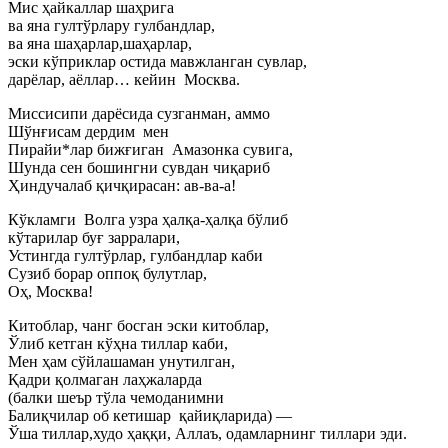
Мис ҳайкаллар шаҳрига
ва яна гултўрлару гулбандлар,
ва яна шаҳарлар,шаҳарлар,
эски кўприклар остида мавжланган сувлар,
дарёлар, аёллар… кейин Москва.
Миссисипи дарёсида сузганман, аммо
Шўнғисам дердим мен
Пирайи*лар бижғиган Амазонка сувига,
Шунда сен бошингни сувдан чиқариб
Ҳиндучалаб қичқирасан: ав-ва-а!
Кўкламги Волга узра ҳалқа-ҳалқа бўлиб
кўтарилар буғ зарралари,
Устингда гултўрлар, гулбандлар каби
Сузиб борар оппоқ булутлар,
Оҳ, Москва!
Китоблар, чанг босган эски китоблар,
Ўлиб кетган кўҳна тиллар каби,
Мен ҳам сўйлашаман унутилган,
Қадри қолмаган лаҳжаларда
(балки шеър тўла чемоданимни
Балиқчилар об кетишар қайиқларида) —
Ўша тиллар,худо ҳаққи, Аллаъ, одамларнинг тиллари эди.