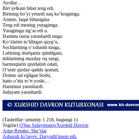
Ayollar…
Biri yelkam bilan teng edi,
Birining bo’yi yetardi naq ko’kragimga.
Ammo, faqat bittasigina
Teng edi mening yuragimga.
Yuragimga sig’ar edi u.
Hamma narsa yarashardi unga:
Ko’zlarini to’ldirgan qayg’u,
Sochlarining o’xshashi tunga,
Labining shafqatsiz qimtilgani,
tishlarining muzday oq rangi,
barmoqlarin qisirlatish odati,
O’smir qizday qaddu qomati,
Doimo sal egilgan boshi,
hatto o’ttiz to’rt yoshi…
Hammasi yarashardi.
Judayam yarashardi.
(Tashriflar: umumiy 1 218, bugungi 1)
Teg(lar)
O'ljas Sulaymonov
Xurshid Davron
Artur Rembo. She’rlar
Ashurali Jo’rayev. Daryodil inson edi.