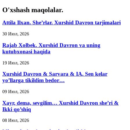
O'xshash maqolalar.
Attila Ilxan. She’rlar. Xurshid Davron tarjimalari
30 Июл, 2026
Rajab Xolbek. Xurshid Davron va uning
kutubxonasi haqida
19 Июл, 2026
Xurshid Davron & Sarvara & IA. Sen kelar
yo’llarga tikildim bedor…
09 Июл, 2026
Xayr, dema, sevgilim… Xurshid Davron she’ri &
Ikki qo’shiq
08 Июл, 2026