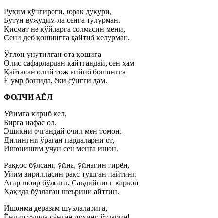
Руҳим қўнғироғи, юрак дукури,
Бутун вужудим-ла сенга тўлурман.
Қисмат не кўйларга солмасин мени,
Сени деб қошингга қайтиб келурман.
Ўғлон унутилган ота қошига
Олис сафарлардан қайтгандай, сен ҳам
Қайтасан олий тож кийиб бошингга
Ё умр бошида, ёки сўнгги дам.
ФОЛЧИ АЁЛ
Уйимга кириб кел,
Бирга нафас ол.
Эшикни очгандай очил мен томон.
Дилингни ўраган пардаларни от,
Ишонишим учун сен менга ишон.
Раққос бўлсанг, ўйна, ўйнагин гирён,
Уйим зирилласин рақс тушган пайтинг.
Агар шоир бўлсанг, Саъдийнинг карвон
Ҳақида бўзлаган шеърини айтгин.
Ишонма деразам шуълаларига,
Ёндир тушда сўнган руҳинг ўтларин!