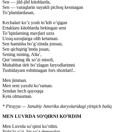
Sen — jild-jild kitoblarda,
Sen — varaqlarin suyakli pichoq kesmagan
To’plamlardasan,
Kechalari ko’z yosh to’kib o’qigan
Ertaklaru kitoblarda bekingan seni
To’lqinlarning mavjlari uzra
Uzoq-uzoqlarga olib ketaman.
Sen hamisha bo’g’zimda jonsan,
Sen qichqirig’imda josan,
Sening isming, Alla’,
Qur’onning ilk so’zi misoli,
Muhabbat deb bo’zlagan faryodlarimni
Tushidayam eshitmagan fors shoirlari!..
Men jimman.
Men seni yaxshi ko’raman.
Sendan hech qayoqqa
Keta olmasman.
* Pirayya — Janubiy Amerika daryolaridagi yirtqich baliq
MEN LUVRDA SO’QIRNI KO’RDIM
Men Luvrda so’qirni ko’rdim.
Yolg’iz o’zi, bir so’z demasdan