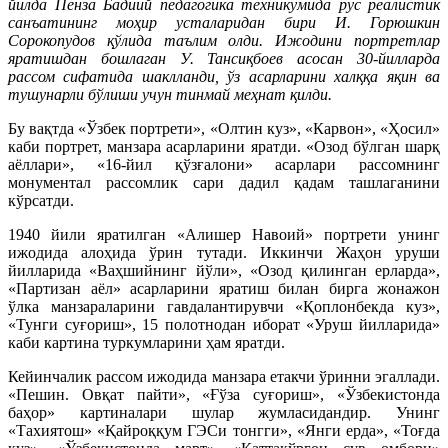
йилда Пенза Бадиий педагогика техникумида рус реалистик
санъатининг моҳир усталаридан бири И. Горюшкин
Сорокопудов қўлида таълим олди. Ижодини портретлар
яратишдан бошлаган У. Тансиқбоев асосан 30-йилларда
рассом сифатида шаклланди, ўз асарларини халққа яқин ва
тушунарли бўлиши учун тинмай меҳнат қилди.
Бу вақтда «Ўзбек портрети», «Олтин куз», «Карвон», «Ҳосил»
каби портрет, манзара асарларини яратди. «Озод бўлган шарқ
аёллари», «16-йил қўзғалони» асарлари рассомнинг
монументал рассомлик сари дадил қадам ташлаганини
кўрсатди.
1940 йили яратилган «Алишер Навоий» портрети унинг
ижодида алоҳида ўрин тутади. Иккинчи Жаҳон уруши
йилларида «Ваҳшийнинг йўли», «Озод қилинган ерларда»,
«Партизан аёл» асарларини яратиш билан бирга жонажон
ўлка манзараларини гавдалантирувчи «Қоплонбекда куз»,
«Тунги суғориш», 15 полотнодан иборат «Уруш йилларида»
каби картина туркумларини ҳам яратди.
Кейинчалик рассом ижодида манзара етакчи ўринни эгаллади.
«Пешин. Овқат пайти», «Ғўза суғориш», «Ўзбекистонда
баҳор» картиналари шулар жумласидандир. Унинг
«Тахиятош» «Қайроққум ГЭСи тонгги», «Янги ерда», «Тоғда