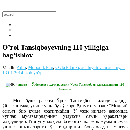
O’rol Tansiqboyevning 110 yilligiga
bag’ishlov
Muallif
Adib
:
Muborak kun
,
O'zbek tarixi, adabiyoti va madaniyati
13.01.2014
izoh yo'q
14 январ — Ўзбекистон халқ рассоми Ўрол Тансиқбоев таваллудининг 110
йиллиги.
Мен буюк рассом Ўрол Тансиқбоев ижоди ҳақида
ўйлаганимда, унинг мана бу сўзлари ёдимга тушади: “Миллий
санъат бир кунда яратилмайди. У узоқ йиллар давомида
кўплаб мусаввирларнинг узлуксиз саъий ҳаракатлари
маҳсулидир. Уни унутмоқ ёки бекорга чиқармоқ мумкин эмас;
унинг анъаналарига ўз тақдирини боғламасдан манзур