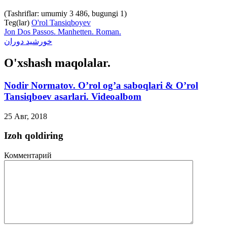
(Tashriflar: umumiy 3 486, bugungi 1)
Teg(lar)
O'rol Tansiqboyev
Jon Dos Passos. Manhetten. Roman.
خورشید دوران
O'xshash maqolalar.
Nodir Normatov. O’rol og’a saboqlari & O’rol
Tansiqboev asarlari. Videoalbom
25 Авг, 2018
Izoh qoldiring
Комментарий