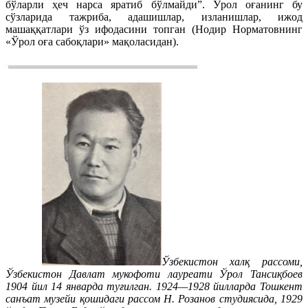
бўларли ҳеч нарса яратиб бўлмайди”. Ўрол оғанинг бу
сўзларида тажриба, адашишлар, изланишлар, ижод
машаққатлари ўз ифодасини топган (Нодир Норматовнинг
«Ўрол оға сабоқлари» мақоласидан).
Ўзбекистон халқ рассоми,
Ўзбекистон Давлат мукофоти лауреати Ўрол Тансиқбоев
1904 йил 14 январда туғилган. 1924—1928 йилларда Тошкент
санъат музейи қошидаги рассом Н. Розанов студиясида, 1929