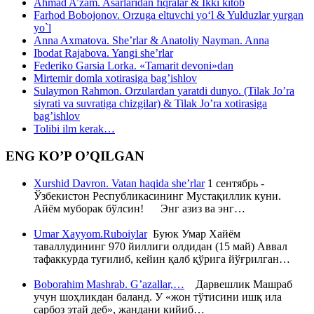
Ahmad A’zam. Asarlaridan fiqralar & Ikki kitob
Farhod Bobojonov. Orzuga eltuvchi yo‘l & Yulduzlar yurgan
yo`l
Anna Axmatova. She’rlar & Anatoliy Nayman. Anna
Ibodat Rajabova. Yangi she’rlar
Federiko Garsia Lorka. «Tamarit devoni»dan
Mirtemir domla xotirasiga bag’ishlov
Sulaymon Rahmon. Orzulardan yaratdi dunyo. (Tilak Jo’ra
siyrati va suvratiga chizgilar) & Tilak Jo’ra xotirasiga
bag’ishlov
Tolibi ilm kerak…
ENG KO’P O’QILGAN
Xurshid Davron. Vatan haqida she’rlar
1 сентябрь -
Ўзбекистон Республикасининг Мустақиллик куни.
Айём муборак бўлсин! Энг азиз ва энг…
Umar Xayyom.Ruboiylar
Буюк Умар Хайём
таваллудининг 970 йиллиги олдидан (15 май) Аввал
тафаккурда туғилиб, кейин қалб қўрига йўғрилган…
Boborahim Mashrab. G’azallar,…
Дарвешлик Машраб
учун шоҳликдан баланд. У «жон тўтисини ишқ ила
сарбоз этай деб», жандани кийиб…