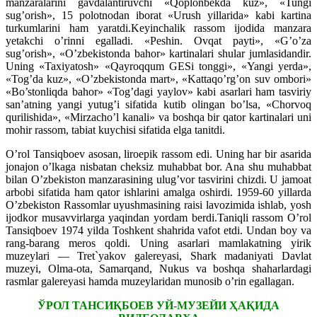
manzaralarini gavdalantiruvchi «Qoplonbekda kuz», «Tungi
sug’orish», 15 polotnodan iborat «Urush yillarida» kabi kartina
turkumlarini ham yaratdi.Keyinchalik rassom ijodida manzara
yetakchi o’rinni egalladi. «Peshin. Ovqat payti», «G’o’za
sug’orish», «O’zbekistonda bahor» kartinalari shular jumlasidandir.
Uning «Taxiyatosh» «Qayroqqum GESi tonggi», «Yangi yerda»,
«Tog’da kuz», «O’zbekistonda mart», «Kattaqo’rg’on suv ombori»
«Bo’stonliqda bahor» «Tog’dagi yaylov» kabi asarlari ham tasviriy
san’atning yangi yutug’i sifatida kutib olingan bo’lsa, «Chorvoq
qurilishida», «Mirzacho’l kanali» va boshqa bir qator kartinalari uni
mohir rassom, tabiat kuychisi sifatida elga tanitdi.
O’rol Tansiqboev asosan, liroepik rassom edi. Uning har bir asarida
jonajon o’lkaga nisbatan cheksiz muhabbat bor. Ana shu muhabbat
bilan O’zbekiston manzarasining ulug’vor tasvirini chizdi. U jamoat
arbobi sifatida ham qator ishlarini amalga oshirdi. 1959-60 yillarda
O’zbekiston Rassomlar uyushmasining raisi lavozimida ishlab, yosh
ijodkor musavvirlarga yaqindan yordam berdi.Taniqli rassom O’rol
Tansiqboev 1974 yilda Toshkent shahrida vafot etdi. Undan boy va
rang-barang meros qoldi. Uning asarlari mamlakatning yirik
muzeylari — Tret`yakov galereyasi, Shark madaniyati Davlat
muzeyi, Olma-ota, Samarqand, Nukus va boshqa shaharlardagi
rasmlar galereyasi hamda muzeylaridan munosib o’rin egallagan.
ЎРОЛ ТАНСИҚБОЕВ УЙ-МУЗЕЙИ ҲАҚИДА