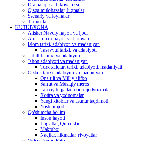
Drama, qissa, hikoya, esse
Qisqa mulohazalar, luqmalar
Ssenariy va loyihalar
Tarjimalar
KUTUBXONA
Alisher Navoiy hayoti va ijodi
Amir Temur hayoti va faoliyati
Islom tarixi, adabiyoti va madaniyati
Tasavvuf tarixi, va adabiyoti
Jadidlik tarixi va adabiyoti
Jahon adabiyoti va madaniyati
Turk xalqlari tarixi, adabiyoti, madaniyati
O'zbek tarixi, adabiyoti va madaniyati
Ona tili va Milliy alifbo
San'at va Musiqiy meros
Tarixiy hujjatlar, nodir qo'lyozmalar
Xotira va yodnomalar
Yangi kitoblar va asarlar taqdimoti
Yoshlar ijodi
Qo'shimcha bo'lim
Inson hayoti
Lug'atlar, Qomuslar
Maktubot
Naqllar, hikmatlar, rivoyatlar
Video, Audio,Foto