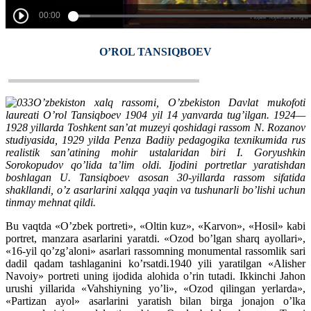
O’ROL TANSIQBOEV
O’zbekiston xalq rassomi, O’zbekiston Davlat mukofoti
laureati O’rol Tansiqboev 1904 yil 14 yanvarda tug’ilgan. 1924—
1928 yillarda Toshkent san’at muzeyi qoshidagi rassom N. Rozanov
studiyasida, 1929 yilda Penza Badiiy pedagogika texnikumida rus
realistik san’atining mohir ustalaridan biri I. Goryushkin
Sorokopudov qo’lida ta’lim oldi. Ijodini portretlar yaratishdan
boshlagan U. Tansiqboev asosan 30-yillarda rassom sifatida
shakllandi, o’z asarlarini xalqqa yaqin va tushunarli bo’lishi uchun
tinmay mehnat qildi.
Bu vaqtda «O’zbek portreti», «Oltin kuz», «Karvon», «Hosil» kabi
portret, manzara asarlarini yaratdi. «Ozod bo’lgan sharq ayollari»,
«16-yil qo’zg’aloni» asarlari rassomning monumental rassomlik sari
dadil qadam tashlaganini ko’rsatdi.1940 yili yaratilgan «Alisher
Navoiy» portreti uning ijodida alohida o’rin tutadi. Ikkinchi Jahon
urushi yillarida «Vahshiyning yo’li», «Ozod qilingan yerlarda»,
«Partizan ayol» asarlarini yaratish bilan birga jonajon o’lka