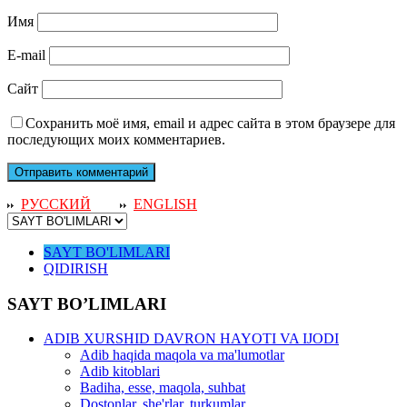
Имя
E-mail
Сайт
Сохранить моё имя, email и адрес сайта в этом браузере для
последующих моих комментариев.
РУССКИЙ
ENGLISH
SAYT BO'LIMLARI
QIDIRISH
SAYT BO’LIMLARI
ADIB XURSHID DAVRON HAYOTI VA IJODI
Adib haqida maqola va ma'lumotlar
Adib kitoblari
Badiha, esse, maqola, suhbat
Dostonlar, she'rlar, turkumlar