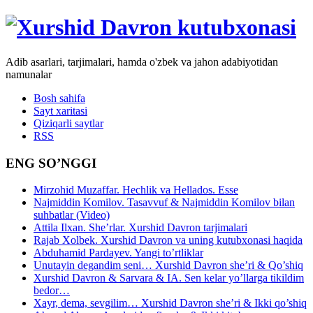
Adib asarlari, tarjimalari, hamda o'zbek va jahon adabiyotidan
namunalar
Bosh sahifa
Sayt xaritasi
Qiziqarli saytlar
RSS
ENG SO’NGGI
Mirzohid Muzaffar. Hechlik va Hellados. Esse
Najmiddin Komilov. Tasavvuf & Najmiddin Komilov bilan
suhbatlar (Video)
Attila Ilxan. She’rlar. Xurshid Davron tarjimalari
Rajab Xolbek. Xurshid Davron va uning kutubxonasi haqida
Abduhamid Pardayev. Yangi to’rtliklar
Unutayin degandim seni… Xurshid Davron she’ri & Qo’shiq
Xurshid Davron & Sarvara & IA. Sen kelar yo’llarga tikildim
bedor…
Xayr, dema, sevgilim… Xurshid Davron she’ri & Ikki qo’shiq