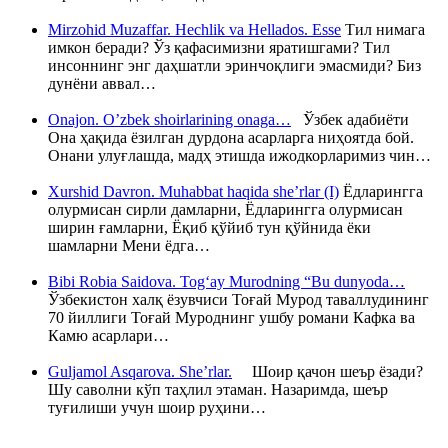
Mirzohid Muzaffar. Hechlik va Hellados. Esse
Тил нимага
имкон беради? Ўз қафасимизни яратишгами? Тил
инсоннинг энг даҳшатли эринчоқлиги эмасмиди? Биз
дунёни аввал…
Onajon. O’zbek shoirlarining onaga…
Ўзбек адабиёти
Она ҳақида ёзилган дурдона асарларга ниҳоятда бой.
Онани улуғлашда, мадҳ этишда ижодкорларимиз чин…
Xurshid Davron. Muhabbat haqida she’rlar (I)
Ёдларингга
олурмисан сирли дамларни, Ёдларингга олурмисан
ширин ғамларни, Ёқиб қўйиб тун қўйнида ёки
шамларни Мени ёдга…
Bibi Robia Saidova. Tog‘ay Murodning “Bu dunyoda…
Ўзбекистон халқ ёзувчиси Тоғай Мурод таваллудининг
70 йиллиги Тоғай Муроднинг ушбу романи Кафка ва
Камю асарлари…
Guljamol Asqarova. She’rlar.
Шоир қачон шеър ёзади?
Шу саволни кўп таҳлил этаман. Назаримда, шеър
туғилиши учун шоир руҳини…