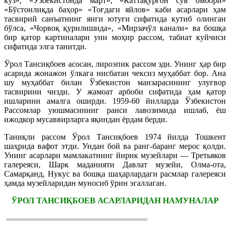
куз», «Ўзбекистонда март», «Каттақўрғон сув омбори»
«Бўстонлиқда баҳор» «Тоғдаги яйлов» каби асарлари ҳам
тасвирий санъатнинг янги ютуғи сифатида кутиб олинган
бўлса, «Чорвоқ қурилишида», «Мирзачўл канали» ва бошқа
бир қатор картиналари уни моҳир рассом, табиат куйчиси
сифатида элга танитди.
Ўрол Тансиқбоев асосан, лироэпик рассом эди. Унинг ҳар бир
асарида жонажон ўлкага нисбатан чексиз муҳаббат бор. Ана
шу муҳаббат билан Ўзбекистон манзарасининг улуғвор
тасвирини чизди. У жамоат арбоби сифатида ҳам қатор
ишларини амалга оширди. 1959-60 йилларда Ўзбекистон
Рассомлар уюшмасининг раиси лавозимида ишлаб, ёш
ижодкор мусаввирларга яқиндан ёрдам берди.
Таниқли рассом Ўрол Тансиқбоев 1974 йилда Тошкент
шаҳрида вафот этди. Ундан бой ва ранг-баранг мерос қолди.
Унинг асарлари мамлакатнинг йирик музейлари — Третьяков
галереяси, Шарк маданияти Давлат музейи, Олма-ота,
Самарқанд, Нукус ва бошқа шаҳарлардаги расмлар галереяси
ҳамда музейларидан муносиб ўрин эгаллаган.
ЎРОЛ ТАНСИҚБОЕВ АСАРЛАРИДАН НАМУНАЛАР