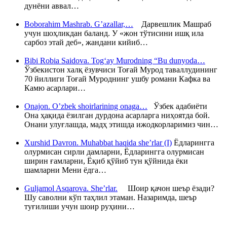
дунёни аввал…
Boborahim Mashrab. G’azallar,…
Дарвешлик Машраб
учун шоҳликдан баланд. У «жон тўтисини ишқ ила
сарбоз этай деб», жандани кийиб…
Bibi Robia Saidova. Tog‘ay Murodning “Bu dunyoda…
Ўзбекистон халқ ёзувчиси Тоғай Мурод таваллудининг
70 йиллиги Тоғай Муроднинг ушбу романи Кафка ва
Камю асарлари…
Onajon. O’zbek shoirlarining onaga…
Ўзбек адабиёти
Она ҳақида ёзилган дурдона асарларга ниҳоятда бой.
Онани улуғлашда, мадҳ этишда ижодкорларимиз чин…
Xurshid Davron. Muhabbat haqida she’rlar (I)
Ёдларингга
олурмисан сирли дамларни, Ёдларингга олурмисан
ширин ғамларни, Ёқиб қўйиб тун қўйнида ёки
шамларни Мени ёдга…
Guljamol Asqarova. She’rlar.
Шоир қачон шеър ёзади?
Шу саволни кўп таҳлил этаман. Назаримда, шеър
туғилиши учун шоир руҳини…