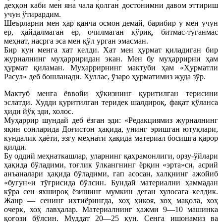
деҳқон каби мен яна чала қолган достонимни давом эттириш
учун ўтирардим.
Шеърларни мен ҳар қанча осмон демай, барибир у мен учун
ер, ҳайдалмаган ер, очилмаган кўриқ, битмас-туганмас
меҳнат, насрга эса мен қўл урган эмасман.
Бир кун менга хат келди. Хат мен ҳурмат қиладиган бир
журналнинг муҳарриридан экан. Мен бу муҳаррирни ҳам
ҳурмат қиламан. Муҳаррирнинг мактуби ҳам «Ҳурматли
Расул» деб бошланади. Хуллас, ўзаро ҳурматимиз жуда зўр.
Мактуб менга ёввойи ҳўкизнинг қуритилган терисини
эслатди. Худди қуритилган теридек шалдироқ, фақат қўланса
ҳиди йўқ эди, холос.
Муҳаррир шундай деб ёзган эди: «Редакциямиз журналнинг
яқин сонларида Доғистон ҳақида, унинг эришган ютуқлари,
кундалик ҳаёти, эзгу меҳнати ҳақида материал босишга қарор
қилди.
Бу оддий меҳнаткашлар, уларнинг қаҳрамонлиги, орзу-ўйлари
ҳақида бўладими, тоғлик ўлкангнинг ёрқин «эрта»си, асрий
анъаналари ҳақида бўладими, гап асосан, халқнинг ажойиб
«бугун»и тўғрисида бўлсин. Бундай материални ҳаммадан
кўра сен яхшироқ ёзишинг мумкин деган хулосага келдик.
Жанр — сенинг ихтиёрингда, хоҳ ҳикоя, хоҳ мақола, хоҳ
очерк, хоҳ лавҳалар. Материалнинг ҳажми 9—10 машинка
қоғози бўлсин. Муддат 20—25 кун. Сенга ишонамиз ва