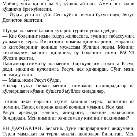
Майли, унга қилич ва ўқ қўшиқ айтсин. Аммо энг яхши
қўшиқчи ёри куйласин.
— Йўқса унга от қўй. Сен қўйган исмни бутун овул, бутун
Доғистон эшитсин.
Шунда чол мени баланд кўтариб туриб шундай дебди:
— Қиз боланинг исми юлдуз жилвасига, гулнинг табассумига
ўхшамоғи керак. Йигитнинг номида қиличларнинг жаранги-
ю китобларнинг дониши мужассам бўлиши лозим. Менинг
китобларим, менинг қиличим, бу боланинг номи РАСУЛ
бўлсин деяпти.
Пайғамбар сиймо бу чол менинг бир қулоғимга оҳиста: Расул,
деди, иккинчи қулоғимга Расул, дея қичқирди. Сўнг мени
онамга узатди:
— Мана, исми Расул бўлди.
Чоллар сукут билан менинг номимни тасдиқладилар ва
қўлларидаги кўзани бўшатиб мўйлов силадилар.
Тоғлик икки нарсани эҳтиёт қилиши керак: папоғини ва
номини. Папоқ оғирлик қилиб қолиши мумкин. Исм ҳам.
Расул арабчада «элчи», аниқроғи, «вакил» маъносини
билдиради. Мен кимнинг элчисиману кимнинг вакилиман?
ЁН ДАФТАРДАН. Бельгия. Дунё шоирларининг анжумани.
Турли мамлакат ва турли миллат шоирлари йиғилган. Мен