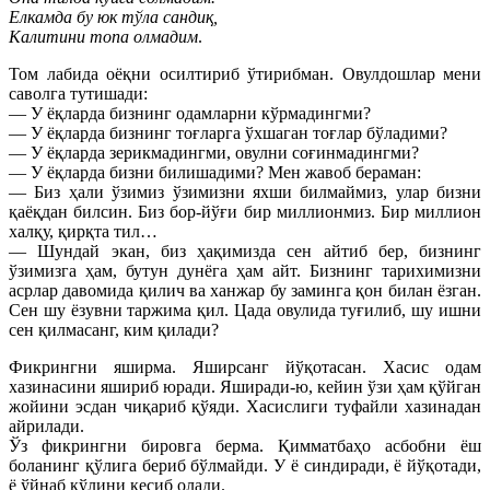
Елкамда бу юк тўла сандиқ,
Калитини топа олмадим
.
Том лабида оёқни осилтириб ўтирибман. Овулдошлар мени
саволга тутишади:
— У ёқларда бизнинг одамларни кўрмадингми?
— У ёқларда бизнинг тоғларга ўхшаган тоғлар бўладими?
— У ёқларда зерикмадингми, овулни соғинмадингми?
— У ёқларда бизни билишадими? Мен жавоб бераман:
— Биз ҳали ўзимиз ўзимизни яхши билмаймиз, улар бизни
қаёқдан билсин. Биз бор-йўғи бир миллионмиз. Бир миллион
халқу, қирқта тил…
— Шундай экан, биз ҳақимизда сен айтиб бер, бизнинг
ўзимизга ҳам, бутун дунёга ҳам айт. Бизнинг тарихимизни
асрлар давомида қилич ва ханжар бу заминга қон билан ёзган.
Сен шу ёзувни таржима қил. Цада овулида туғилиб, шу ишни
сен қилмасанг, ким қилади?
Фикрингни яширма. Яширсанг йўқотасан. Хасис одам
хазинасини яшириб юради. Яширади-ю, кейин ўзи ҳам қўйган
жойини эсдан чиқариб қўяди. Хасислиги туфайли хазинадан
айрилади.
Ўз фикрингни бировга берма. Қимматбаҳо асбобни ёш
боланинг қўлига бериб бўлмайди. У ё синдиради, ё йўқотади,
ё ўйнаб қўлини кесиб олади.