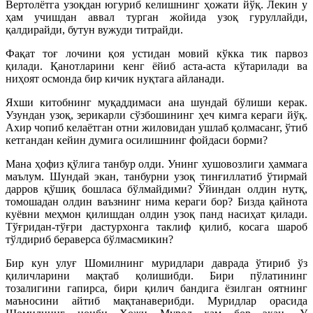
Вертолётга узоқдан югуриб келишнинг ҳожати йўқ. Лекин у
ҳам учишдан аввал турган жойида узоқ гуруллайди,
қалдирайди, бутун вужуди титрайди.
Фақат тоғ лочини қоя устидан мовий кўкка тик парвоз
қилади. Қанотларини кенг ёйиб аста-аста кўтарилади ва
ниҳоят осмонда бир кичик нуқтага айланади.
Яхши китобнинг муқаддимаси ана шундай бўлиши керак.
Узундан узоқ, зерикарли сўзбошининг ҳеч кимга кераги йўқ.
Ахир чопиб келаётган отни жиловидан ушлаб қолмасанг, ўтиб
кетгандан кейин думига осилишнинг фойдаси борми?
Мана ҳофиз қўлига танбур олди. Унинг хушовозлиги ҳаммага
маълум. Шундай экан, танбурни узоқ тинғиллатиб ўтирмай
дарров қўшиқ бошласа бўлмайдими? Ўйиндан олдин нутқ,
томошадан олдин ваъзнинг нима кераги бор? Бизда қайнота
куёвни меҳмон қилишдан олдин узоқ панд насиҳат қилади.
Тўғридан-тўғри дастурхонга таклиф қилиб, косага шароб
тўлдириб бераверса бўлмасмикин?
Бир кун улуғ Шомилнинг муридлари даврада ўтириб ўз
қиличларини мақтаб қолишибди. Бири пўлатининг
тозалигини гапирса, бири қилич бандига ёзилган оятнинг
маъносини айтиб мақтанаверибди. Муридлар орасида