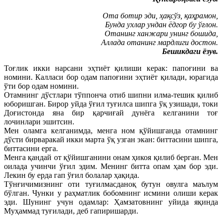
Ота ботир эди, ҳақсўз, қаҳрамон,
Бунда ухлар ундан ёдгор бу ўғлон.
Отанинг ханжари унинг бошида,
Аллада отанинг мардлиги достон.
Бешикдаги ёзув.
Тоғлик икки нарсани эҳтиёт қилиши керак: папоғини ва
номини. Калласи бор одам папоғини эҳтиёт қилади, юрагида
ўти бор одам номини.
Отамнинг дўстлари тўппонча отиб шипни илма-тешик қилиб
юборишган. Бирор уйда ўғил туғилса шипга ўқ узишади, токи
Доғистонда яна бир қарчиғай дунёга келганини тоғ
лочинлари эшитсин.
Мен оламга келганимда, менга ном қўйишганда отамнинг
дўсти бирваракай икки марта ўқ узган экан: биттасини шипга,
биттасини ерга.
Менга қандай от қўйишганини онам ҳикоя қилиб берган. Мен
оилада учинчи ўғил эдим. Менинг битта опам ҳам бор эди.
Лекин бу ерда гап ўғил болалар ҳақида.
Тўнғичимизнинг оти туғилмасданоқ бутун овулга маълум
бўлган. Чунки у раҳматлик бобомнинг исмини олиши керак
эди. Шунинг учун одамлар: Ҳамзатовнинг уйида яқинда
Муҳаммад туғилади, деб гапиришарди.