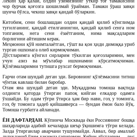
Лекин ҳар қалай, олдин ўзимизнинг ўткир тоғ тамакисини
чор бурчак қоғозга шошилмай ўрайман. Тамаки ўраш завқи
шунча бўлса, чекиш завқи қандай бўларкин.
Китобим, сени бошлашдан олдин қандай қилиб кўнглимда
туғилганинг, қандай етилганингни, қандай қилиб сенга ном
топганим, нега сени ёзаётганим, нима мақсадларим
борлигини айтишим керак.
Меҳмонни қўй нимталаётган, гўшт ва қон ҳиди димоққа уриб
турган ошхонага олиб кирмоқчиман.
Дўстларимга кўнгил сирларим тўкилган қоғозларимни, мен
учун азиз ва мўътабар ишхонамни кўрсатмоқчиман.
Қўлёзмаларимни тутишга рухсат бермоқчиман.
Гарчи отам шундай деган эди. Бировнинг қўлёзмасини титиш
чўнтак кавлаш билан баробар.
Отам яна шундай деган эди. Муқаддима томоша вақтида
олдинги қаторда ўтирган папоқ кийган елкадор одамга
ўхшайди. Бу одам тўғри ўтирса ҳам бир нави, гоҳ у томонга,
гоҳ бу томонга ҳадеб қийшаяверса — бундан ёмон бало йўқ.
Томоша ғурбатга айланади.
ЁН ДАФТАРДАН
. Кўпинча Москвада ёки Россиянинг бошқа
шаҳарларида адабий кечаларда шеър ўқишимга тўғри келади.
Залда ўтирганлар аварчани тушунмайди. Аввал, бир амаллаб
дудуқланиб ўзим ҳақимда гапираман. Кейин дўстларим — рус