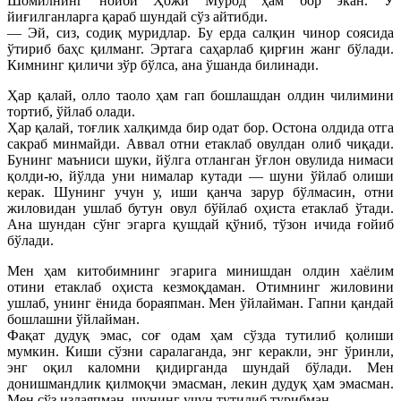
Шомилнинг ноиби Ҳожи Мурод ҳам бор экан. У
йиғилганларга қараб шундай сўз айтибди.
— Эй, сиз, содиқ муридлар. Бу ерда салқин чинор соясида
ўтириб баҳс қилманг. Эртага саҳарлаб қирғин жанг бўлади.
Кимнинг қиличи зўр бўлса, ана ўшанда билинади.
Ҳар қалай, олло таоло ҳам гап бошлашдан олдин чилимини
тортиб, ўйлаб олади.
Ҳар қалай, тоғлик халқимда бир одат бор. Остона олдида отга
сакраб минмайди. Аввал отни етаклаб овулдан олиб чиқади.
Бунинг маъниси шуки, йўлга отланган ўғлон овулида нимаси
қолди-ю, йўлда уни нималар кутади — шуни ўйлаб олиши
керак. Шунинг учун у, иши қанча зарур бўлмасин, отни
жиловидан ушлаб бутун овул бўйлаб оҳиста етаклаб ўтади.
Ана шундан сўнг эгарга қушдай қўниб, тўзон ичида ғойиб
бўлади.
Мен ҳам китобимнинг эгарига минишдан олдин хаёлим
отини етаклаб оҳиста кезмоқдаман. Отимнинг жиловини
ушлаб, унинг ёнида бораяпман. Мен ўйлайман. Гапни қандай
бошлашни ўйлайман.
Фақат дудуқ эмас, соғ одам ҳам сўзда тутилиб қолиши
мумкин. Киши сўзни саралаганда, энг керакли, энг ўринли,
энг оқил каломни қидирганда шундай бўлади. Мен
донишмандлик қилмоқчи эмасман, лекин дудуқ ҳам эмасман.
Мен сўз излаяпман, шунинг учун тутилиб турибман.