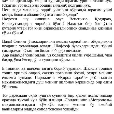
ҳам кечирсинлар. Уларни кўрганда юрагим уриб кетгани йўқ.
Юрагим урганда ҳам бошим айланиб қолгани йўқ.
Нега энди мана шу оддий уйларни кўрганда юрагим уриб
кетди, бошим айланиб кўзим тиниб қолди?
Наҳотки шу кичкина овул Венецияю, Қоҳираю,
Калькутталардан чиройли бўлса! Наҳотки бир боғ ўтин
кўтариб ўтган тоғ қизи сарвқоматли оппоқ скандинав қизидан
гўзал бўлса!
Цада! Сенинг ўтлоқларингни кезсам сарпойчанг оёқларимни
шудринг томчилари ювади. Шаффоф булоқларингдан тўйиб
симираман. Отам иш билан юборди шекилли.
Ҳар қадамда ўзим билан, ўз болалигим билан учрашаман, ўша
баҳор, ўша ёмғир, ўша гулларни кўраман.
Ечинаман ва шалола тагига бориб тураман. Шалола тошдан
тошга урилиб сачраб, саккиз поғонани босиб, охири менинг
елкамга тушади. Парижнинг «Қирол саройи» деб аталган
меҳмонхонасидаги душ менинг шалолам қаршисида бир елим
ўйинчоқ.
Тоғ дарёсидан оқиб тушган сувнинг бир қисми иссиқ тошлар
орасида тўхтаб кун бўйи илийди. Лондоннинг «Метрополь»
меҳмонхонасидаги кўм-кўк ванна менинг бу ажойиб
ванналарим олдида сопол товоққа ўхшайди.