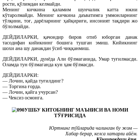
рости, қўлимдан келмайди.
Менинг кичкина қаламим шунчалик катта юкни
кўтаролмайди. Менинг кичкина даъватимга уммонларнинг
тўлқини, тоғ, дарёларнинг ҳайқириғи, инсоният тақдири жо
бўлолмайди.
ДЕЙДИЛАРКИ, қачондир биров отиб юборган данак
тасодифан кийикнинг бошига тушган эмиш. Кийикнинг
шохи ана шу данакдан ўсиб чиққанмиш.
ДЕЙДИЛАРКИ, дунёда Али бўлмаганида, Умар туғилмасди.
Оламда тун бўлмаганда кун ҳам бўлмасди.
ДЕЙДИЛАРКИ:
— Лочин, қайда туғилдинг?
— Торгина ғорда.
— Лочин, қайга учурсан?
— Чексиз осмонга.
УШБУ КИТОБНИНГ МАЪНИСИ ВА НОМИ
ТЎҒРИСИДА
Юртнинг тўйларида чалинган бу жом —
Хабар берар, келса хатарли айём.
Қўнғироқдаги ёзув.