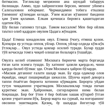
битмасин. Тоғликлар меҳмонни ана шундай табаррук
билишади. Аммо, худо хайрингизни берсин, менинг уйимга
Салихаловни юборманг. Чирмандамни тобига етказиш
ўзимнинг қўлимдан келади. Ўзим ясаган кўзанинг бандини
ҳам ўзим қиламан. Елкам қичишса бировга қашитадиган
одатим йўқ.
Шу билан гапимиз тугади. Тамом вассалом! Мен бир ойлик
таътил олиб қадрдон овулим Цадага жўнадим.
Цада! Етмиш хонадонлик овул. Етмиш ўчоғу, етмиш қозон.
Қопқора ер устида оппоқ уйлар. Оппоқ уйлар олдида кўм-кўк
ўтлоқлар… Овул устида қоялар осилиб туради. Булар худди
тўй кечасида томга чиқиб олишган болаларга ўхшайди.
Овулга келиб отамнинг Москвага биринчи марта борганда
ёзган хати эсимга тушди. Бу хатнинг ҳазили қаерда-ю, чини
қаерда билиб бўлмас эди. Отам Москвага ҳайрон бўларди.
«Масков деганинг ғалати шаҳар экан. Бу ерда одамлар олов
ёқмайди, овқат пиширмайди шекилли. Шунча юриб деворга
таппи ёпаётган биронта хотинни кўрмадим. Бирорта уйдан
тутун чиққанини учратмадим. Москваликлар томда пичан
қуритмас экан. Ҳайронман, сигирларини нима билан
боқишади. Бир боғ ўтин ё бир бойлам хашак кўтариб ўтган
қизни учратганим йўқ. Бирор марта на сурнай, на ноғоранинг
овозини эшитмадим. Қизиқ, бу шаҳарда йигитлар тўй