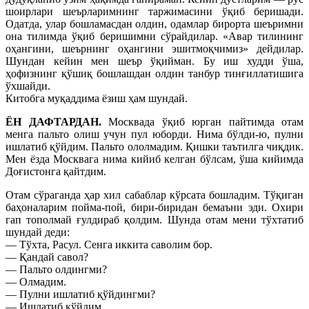
шоирлари шеърларимнинг таржимасини ўқиб беришади.
Одатда, улар бошламасдан олдин, одамлар бирорта шеъримни
она тилимда ўқиб беришимни сўрайдилар. «Авар тилининг
оҳангини, шеърнинг оҳангини эшитмоқчимиз» дейдилар.
Шундан кейин мен шеър ўқийман. Бу иш худди ўша,
ҳофизнинг қўшиқ бошлашдан олдин танбур тинғиллатишига
ўхшайди.
Китобга муқаддима ёзиш ҳам шундай.
ЁН ДАФТАРДАН.
Москвада ўқиб юрган пайтимда отам
менга пальто олиш учун пул юборди. Нима бўлди-ю, пулни
ишлатиб қўйдим. Пальто ололмадим. Қишки таътилга чиқдик.
Мен ёзда Москвага нима кийиб келган бўлсам, ўша кийимда
Доғистонга қайтдим.
Отам сўраганда ҳар хил сабаблар кўрсата бошладим. Тўқиган
баҳоналарим пойма-пой, бири-биридан бемаъни эди. Охири
гап тополмай ғулдираб қолдим. Шунда отам мени тўхтатиб
шундай деди:
— Тўхта, Расул. Сенга иккита саволим бор.
— Қандай савол?
— Пальто олдингми?
— Олмадим.
— Пулни ишлатиб қўйдингми?
— Ишлатиб қўйдим.