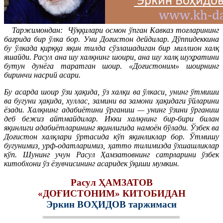
Таржимондан: Чўққилари осмон ўпган Кавказ тоғларининг
бағрида бир ўлка бор. Уни Доғистон дейдилар. Дўппидеккина
бу ўлкада қирққа яқин тилда сўзлашадиган бир миллион халқ
яшайди. Расул ана шу халқнинг шоири, ана шу халқ шуҳратини
бутун дунёга таратган шоир. «Доғистоним» шоирнинг
биринчи насрий асари.
Бу асарда шоир ўзи ҳақида, ўз халқи ва ўлкаси, унинг ўтмиши
ва бугуни ҳақида, хуллас, замини ва замони ҳақидаги ўйларини
ёзади. Халқнинг адабиётини ўрганиш — унинг ўзини ўрганиш
деб бежиз айтмайдилар. Икки халқнинг бир-бири билан
яқинлиги адабиётларининг яқинлигида намоён бўлади. Ўзбек ва
Доғистон халқлари ўртасида кўп яқинликлар бор. Ўтмишу
бугунимиз, урф-одатларимиз, ҳатто тилимизда ўхшашликлар
кўп. Шунинг учун Расул Ҳамзатовнинг сатрларини ўзбек
китобхони ўз ёзувчисининг асаридек ўқиши мумкин.
Расул ҲАМЗАТОВ
«ДОҒИСТОНИМ» КИТОБИДАН
Эркин ВОҲИДОВ таржимаси