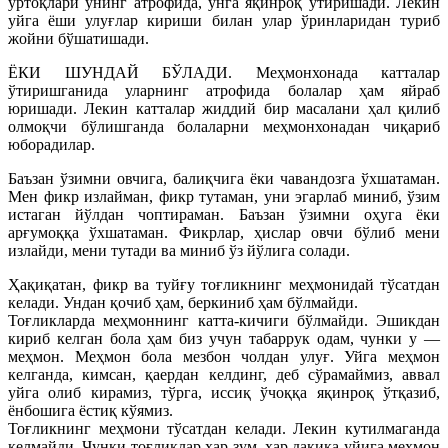
ўртоқлари унинг атрофида, унга яқинроқ ўтиришади. Лекин
уйга ёши улуғлар кириши билан улар ўринларидан туриб
жойни бўшатишади.
ЁКИ ШУНДАЙ БЎЛАДИ. Меҳмонхонада катталар
ўтиришганида уларнинг атрофида болалар ҳам яйраб
юришади. Лекин катталар жиддий бир масалани ҳал қилиб
олмоқчи бўлишганда болаларни меҳмонхонадан чиқариб
юборадилар.
Баъзан ўзимни овчига, балиқчига ёки чавандозга ўхшатаман.
Мен фикр излайман, фикр тутаман, уни эгарлаб миниб, ўзим
истаган йўлдан чоптираман. Баъзан ўзимни оҳуга ёки
арғумоққа ўхшатаман. Фикрлар, ҳислар овчи бўлиб мени
излайди, мени тутади ва миниб ўз йўлига солади.
Ҳақиқатан, фикр ва туйғу тоғликнинг меҳмонидай тўсатдан
келади. Ундан қочиб ҳам, беркиниб ҳам бўлмайди.
Тоғликларда меҳмоннинг катта-кичиги бўлмайди. Эшикдан
кириб келган бола ҳам биз учун табаррук одам, чунки у —
меҳмон. Меҳмон бола мезбон чолдан улуғ. Уйга меҳмон
келганда, кимсан, қаердан келдинг, деб сўрамаймиз, аввал
уйга олиб кирамиз, тўрга, иссиқ ўчоққа яқинроқ ўтқазиб,
ёнбошига ёстиқ кўямиз.
Тоғликнинг меҳмони тўсатдан келади. Лекин кутилмаганда
келмайди. Чунки тоғликлар ҳар зум, ҳар дақиқа уйига меҳмон