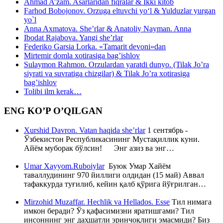
Ahmad A’zam. Asarlaridan fiqralar & Ikki kitob
Farhod Bobojonov. Orzuga eltuvchi yo‘l & Yulduzlar yurgan
yo`l
Anna Axmatova. She’rlar & Anatoliy Nayman. Anna
Ibodat Rajabova. Yangi she’rlar
Federiko Garsia Lorka. «Tamarit devoni»dan
Mirtemir domla xotirasiga bag’ishlov
Sulaymon Rahmon. Orzulardan yaratdi dunyo. (Tilak Jo’ra
siyrati va suvratiga chizgilar) & Tilak Jo’ra xotirasiga
bag’ishlov
Tolibi ilm kerak…
ENG KO’P O’QILGAN
Xurshid Davron. Vatan haqida she’rlar
1 сентябрь -
Ўзбекистон Республикасининг Мустақиллик куни.
Айём муборак бўлсин! Энг азиз ва энг…
Umar Xayyom.Ruboiylar
Буюк Умар Хайём
таваллудининг 970 йиллиги олдидан (15 май) Аввал
тафаккурда туғилиб, кейин қалб қўрига йўғрилган…
Mirzohid Muzaffar. Hechlik va Hellados. Esse
Тил нимага
имкон беради? Ўз қафасимизни яратишгами? Тил
инсоннинг энг даҳшатли эринчоқлиги эмасмиди? Биз