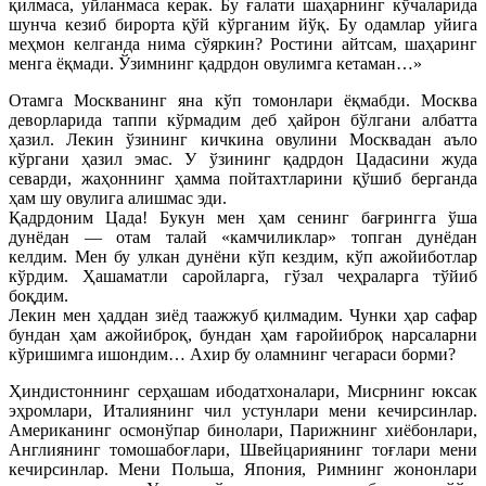
қилмаса, уйланмаса керак. Бу ғалати шаҳарнинг кўчаларида
шунча кезиб бирорта қўй кўрганим йўқ. Бу одамлар уйига
меҳмон келганда нима сўяркин? Ростини айтсам, шаҳаринг
менга ёқмади. Ўзимнинг қадрдон овулимга кетаман…»
Отамга Москванинг яна кўп томонлари ёқмабди. Москва
деворларида таппи кўрмадим деб ҳайрон бўлгани албатта
ҳазил. Лекин ўзининг кичкина овулини Москвадан аъло
кўргани ҳазил эмас. У ўзининг қадрдон Цадасини жуда
севарди, жаҳоннинг ҳамма пойтахтларини қўшиб берганда
ҳам шу овулига алишмас эди.
Қадрдоним Цада! Букун мен ҳам сенинг бағрингга ўша
дунёдан — отам талай «камчиликлар» топган дунёдан
келдим. Мен бу улкан дунёни кўп кездим, кўп ажойиботлар
кўрдим. Ҳашаматли саройларга, гўзал чеҳраларга тўйиб
боқдим.
Лекин мен ҳаддан зиёд таажжуб қилмадим. Чунки ҳар сафар
бундан ҳам ажойиброқ, бундан ҳам ғаройиброқ нарсаларни
кўришимга ишондим… Ахир бу оламнинг чегараси борми?
Ҳиндистоннинг серҳашам ибодатхоналари, Мисрнинг юксак
эҳромлари, Италиянинг чил устунлари мени кечирсинлар.
Американинг осмонўпар бинолари, Парижнинг хиёбонлари,
Англиянинг томошабоғлари, Швейцариянинг тоғлари мени
кечирсинлар. Мени Польша, Япония, Римнинг жононлари