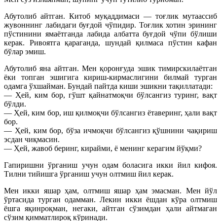
Абутолиб айтган. Китоб муқаддимаси — тоғлик мутаассиб
жувоннинг лабидаги буғдой чўпидир. Тоғлик хотин эрининг
пўстинини ямаётганда лабида албатта буғдой чўпи бўлиши
керак. Ривоятга қараганда, шундай қилмаса пўстин кафан
бўлар эмиш.
Абутолиб яна айтган. Мен қоронғуда эшик тимирскилаётган
ёки топган эшигига кириш-кирмаслигини билмай турган
одамга ўхшайман. Бундай пайтда киши эшикни тақиллатади:
— Ҳей, ким бор, гўшт қайнатмоқчи бўлсангиз туринг, вақт
бўлди.
— Ҳей, ким бор, иш қилмоқчи бўлсангиз ётаверинг, ҳали вақт
бор.
— Ҳей, ким бор, бўза ичмоқчи бўлсангиз қўшнини чақириш
эсдан чиқмасин.
— Ҳей, жавоб беринг, кирайми, ё менинг керагим йўқми?
Гапиришни ўрганиш учун одам боласига икки йил кифоя.
Тилни тийишга ўрганиш учун олтмиш йил керак.
Мен икки яшар ҳам, олтмиш яшар ҳам эмасман. Мен йўл
ўртасида турган одамман. Лекин икки ёшдан кўра олтмиш
ёшга яқинроқман, негаки, айтган сўзимдан ҳали айтмаган
сўзим қимматлироқ кўринади.