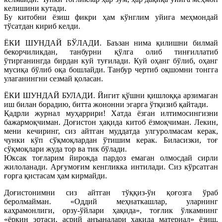
келишини кутади.
Бу китобни ёзиш фикри ҳам кўнглим уйига меҳмондай
тўсатдан кириб келди.
ЁКИ ШУНДАЙ БЎЛАДИ. Баъзан нима қилишни билмай
бекорчиликдан, танбурни қўлга олиб тинғиллатиб
ўтирганингда бирдан куй туғилади. Куй оҳанг бўлиб, оҳанг
мусиқа бўлиб оқа бошлайди. Танбур чертиб оқшомни тонгга
улаганингни сезмай қоласан.
ЁКИ ШУНДАЙ БУЛАДИ. Йигит қўшни қишлоққа арзимаган
иш билан борадию, битта жононни эгарга ўтқизиб қайтади.
Қадрли журнал муҳаррири! Хатда ёзган илтимосингизни
бажармоқчиман. Доғистон ҳақида китоб ёзмоқчиман. Лекин,
мени кечиринг, сиз айтган муддатда улгуролмасам керак,
чунки кўп сўқмоқлардан ўтишим керак. Биласизки, тоғ
сўқмоқлари жуда тор ва тик бўлади.
Юксак тоғларим йирокда пардоз емаган олмосдай сирли
жилоланади. Арғумоғим кенгликка интилади. Сиз кўрсатган
ғорга қистасам ҳам кирмайди.
Доғистонимни сиз айтган тўққиз-ўн қоғозга ўраб
беролмайман. «Оддий меҳнаткашлар, уларнинг
каҳрамонлиги, орзу-ўйлари ҳақида», тоғлик ўлкамнинг
«ёрқин эртаси, асрий анъаналари ҳақида материал» ёзиш,