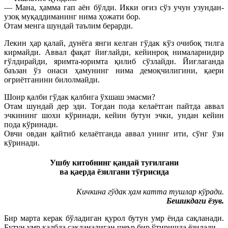
— Мана, ҳамма гап аён бўлди. Икки оғиз сўз учун узундан-
узоқ муқаддиманинг нима ҳожати бор.
Отам менга шундай таълим берарди.
Лекин ҳар қалай, дунёга янги келган гўдак кўз очибоқ тилга
кирмайди. Аввал фақат йиғлайди, кейинроқ нималарнидир
ғўлдирайди, яримта-юримта қилиб сўзлайди. Йиғлаганда
баъзан ўз онаси ҳамунинг нима демоқчилигини, қаери
оғриётганини билолмайди.
Шоир қалби гўдак қалбига ўхшаш эмасми?
Отам шундай дер эди. Тоғдан пода келаётган пайтда аввал
эчкининг шохи кўринади, кейин бутун эчки, ундан кейин
пода кўринади.
Овчи овдан қайтиб келаётганда аввал унинг ити, сўнг ўзи
кўринади.
Ушбу китобнинг қандай туғилгани
ва қаерда ёзилгани тўғрисида
Кичкина гўдак ҳам катта тушлар кўради.
Бешикдаги ёзув.
Бир марта керак бўладиган қурол бутун умр ёнда сақланади.
Бутун умр қалбда сақланадиган шеър бир ўтиришда ёзилади.