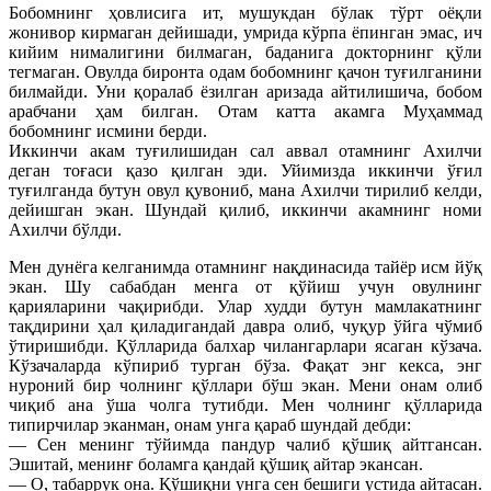
Бобомнинг ҳовлисига ит, мушукдан бўлак тўрт оёқли
жонивор кирмаган дейишади, умрида кўрпа ёпинган эмас, ич
кийим нималигини билмаган, баданига докторнинг қўли
тегмаган. Овулда биронта одам бобомнинг қачон туғилганини
билмайди. Уни қоралаб ёзилган аризада айтилишича, бобом
арабчани ҳам билган. Отам катта акамга Муҳаммад
бобомнинг исмини берди.
Иккинчи акам туғилишидан сал аввал отамнинг Ахилчи
деган тоғаси қазо қилган эди. Уйимизда иккинчи ўғил
туғилганда бутун овул қувониб, мана Ахилчи тирилиб келди,
дейишган экан. Шундай қилиб, иккинчи акамнинг номи
Ахилчи бўлди.
Мен дунёга келганимда отамнинг нақдинасида тайёр исм йўқ
экан. Шу сабабдан менга от қўйиш учун овулнинг
қарияларини чақирибди. Улар худди бутун мамлакатнинг
тақдирини ҳал қиладигандай давра олиб, чуқур ўйга чўмиб
ўтиришибди. Қўлларида балхар чилангарлари ясаган кўзача.
Кўзачаларда кўпириб турган бўза. Фақат энг кекса, энг
нуроний бир чолнинг қўллари бўш экан. Мени онам олиб
чиқиб ана ўша чолга тутибди. Мен чолнинг қўлларида
типирчилар эканман, онам унга қараб шундай дебди:
— Сен менинг тўйимда пандур чалиб қўшиқ айтгансан.
Эшитай, менинғ боламга қандай қўшиқ айтар экансан.
— О, табаррук она. Қўшиқни унга сен бешиги устида айтасан.