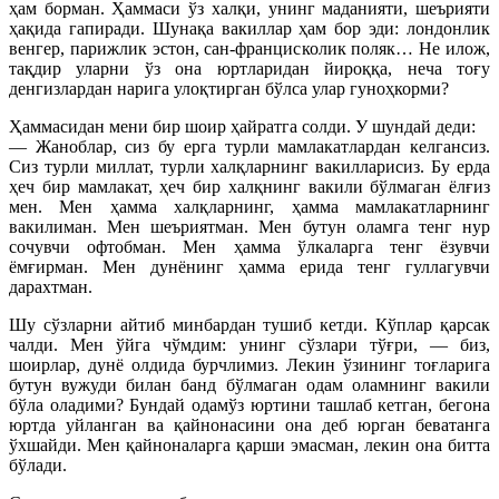
ҳам борман. Ҳаммаси ўз халқи, унинг маданияти, шеърияти
ҳақида гапиради. Шунақа вакиллар ҳам бор эди: лондонлик
венгер, парижлик эстон, сан-францисколик поляк… Не илож,
тақдир уларни ўз она юртларидан йироққа, неча тоғу
денгизлардан нарига улоқтирган бўлса улар гуноҳкорми?
Ҳаммасидан мени бир шоир ҳайратга солди. У шундай деди:
— Жаноблар, сиз бу ерга турли мамлакатлардан келгансиз.
Сиз турли миллат, турли халқларнинг вакилларисиз. Бу ерда
ҳеч бир мамлакат, ҳеч бир халқнинг вакили бўлмаган ёлғиз
мен. Мен ҳамма халқларнинг, ҳамма мамлакатларнинг
вакилиман. Мен шеъриятман. Мен бутун оламга тенг нур
сочувчи офтобман. Мен ҳамма ўлкаларга тенг ёзувчи
ёмғирман. Мен дунёнинг ҳамма ерида тенг гуллагувчи
дарахтман.
Шу сўзларни айтиб минбардан тушиб кетди. Кўплар қарсак
чалди. Мен ўйга чўмдим: унинг сўзлари тўғри, — биз,
шоирлар, дунё олдида бурчлимиз. Лекин ўзининг тоғларига
бутун вужуди билан банд бўлмаган одам оламнинг вакили
бўла оладими? Бундай одамўз юртини ташлаб кетган, бегона
юртда уйланган ва қайнонасини она деб юрган беватанга
ўхшайди. Мен қайноналарга қарши эмасман, лекин она битта
бўлади.