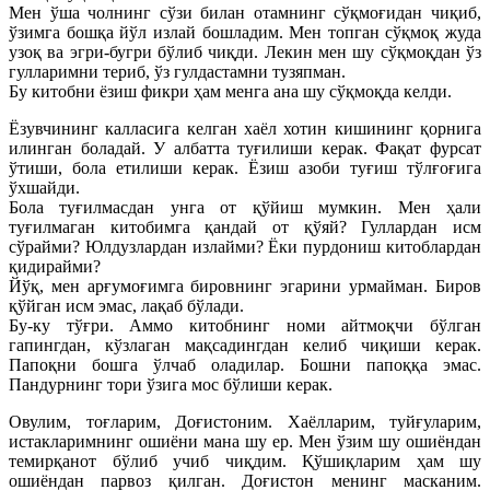
Мен ўша чолнинг сўзи билан отамнинг сўқмоғидан чиқиб,
ўзимга бошқа йўл излай бошладим. Мен топган сўқмоқ жуда
узоқ ва эгри-бугри бўлиб чиқди. Лекин мен шу сўқмоқдан ўз
гулларимни териб, ўз гулдастамни тузяпман.
Бу китобни ёзиш фикри ҳам менга ана шу сўқмоқда келди.
Ёзувчининг калласига келган хаёл хотин кишининг қорнига
илинган боладай. У албатта туғилиши керак. Фақат фурсат
ўтиши, бола етилиши керак. Ёзиш азоби туғиш тўлғоғига
ўхшайди.
Бола туғилмасдан унга от қўйиш мумкин. Мен ҳали
туғилмаган китобимга қандай от қўяй? Гуллардан исм
сўрайми? Юлдузлардан излайми? Ёки пурдониш китоблардан
қидирайми?
Йўқ, мен арғумоғимга бировнинг эгарини урмайман. Биров
қўйган исм эмас, лақаб бўлади.
Бу-ку тўғри. Аммо китобнинг номи айтмоқчи бўлган
гапингдан, кўзлаган мақсадингдан келиб чиқиши керак.
Папоқни бошга ўлчаб оладилар. Бошни папоққа эмас.
Пандурнинг тори ўзига мос бўлиши керак.
Овулим, тоғларим, Доғистоним. Хаёлларим, туйғуларим,
истакларимнинг ошиёни мана шу ер. Мен ўзим шу ошиёндан
темирқанот бўлиб учиб чиқдим. Қўшиқларим ҳам шу
ошиёндан парвоз қилган. Доғистон менинг масканим.