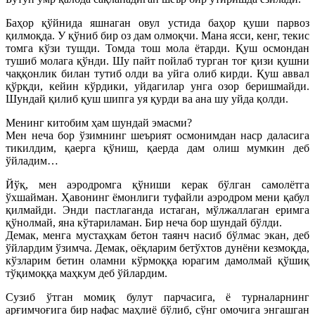
Баҳор қўйнида яшнаган овул устида баҳор қуши парвоз
қилмоқда. У қўниб бир оз дам олмоқчи. Мана ясси, кенг, текис
томга кўзи тушди. Томда тош мола ётарди. Қуш осмондан
тушиб молага қўнди. Шу пайт пойлаб турган тоғ қизи қушни
чаққонлик билан тутиб олди ва уйга олиб кирди. Қуш аввал
қўрқди, кейин кўрдики, уйдагилар унга озор беришмайди.
Шундай қилиб қуш шипга уя қурди ва ана шу уйда қолди.
Менинг китобим ҳам шундай эмасми?
Мен неча бор ўзимнинг шеърият осмонимдан наср даласига
тикилдим, қаерга қўниш, қаерда дам олиш мумкин деб
ўйладим…
Йўқ, мен аэродромга қўниши керак бўлган самолётга
ўхшайман. Ҳавонинг ёмонлиги туфайли аэродром мени қабул
қилмайди. Энди пастлаганда истаган, мўлжаллаган еримга
қўнолмай, яна кўтариламан. Бир неча бор шундай бўлди.
Демак, менга мустаҳкам бетон таянч насиб бўлмас экан, деб
ўйлардим ўзимча. Демак, оёқларим бетўхтов дунёни кезмоқда,
кўзларим бетин оламни кўрмоққа юрагим дамолмай қўшиқ
тўқимоққа маҳкум деб ўйлардим.
Сузиб ўтган момиқ булут парчасига, ё турналарнинг
арғимчоғига бир нафас маҳлиё бўлиб, сўнг омочига энгашган