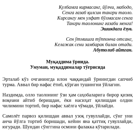
Кулбамга кирмасанг, йўлчи, мабодо,
Сенга ғазаб қилсин тангри таоло.
Кирсангу мен улфат бўлмасам сенга
Тангри таолонинг ғазаби менга!
Эшикдаги ёзув.
Сен ўтмишга тўппонча отсанг,
Келажак сени замбарак билан отади.
Абутолиб айтган.
Муқаддима ўрнида.
Умуман, муқаддималар тўғрисида
Эрталаб кўз очганингда илон чаққандай ўрнингдан сапчиб
турма. Аввал бир нафас ётиб, кўрган тушингни ўйлагин.
Наздимда, олло таолонинг ўзи ҳам саҳобаларига бирор қизиқ
воқеани айтиб беришдан, ёки насиҳат қилишдан олдин
чилимини тортиб, бир нафас хаёлга чўмади, ўйлайди.
Самолёт парвоз қилишдан аввал узоқ гувуллайди, сўнг уни
анча йўлга тортиб боришади, кейин яна қаттиқ гувуллайди,
югуради. Шундан сўнггина осмони фалакка кўтарилади.