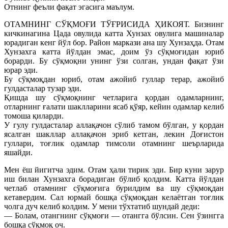
Отнинг феъли фақат эгасига маълум.
ОТАМНИНГ СЎҚМОҒИ ТЎҒРИСИДА ҲИКОЯТ. Бизнинг
кичкинагина Цада овулида катта Хунзах овулига машиналар
юрадиган кенг йўл бор. Район маркази ана шу Хунзаҳда. Отам
Хунзахга катта йўлдан эмас, доим ўз сўқмоғидан юриб
борарди. Бу сўқмоқни унинг ўзи солган, ундан фақат ўзи
юрар эди.
Бу сўқмоқдан юриб, отам ажойиб гуллар терар, ажойиб
гулдасталар тузар эди.
Қишда шу сўқмоқнинг четларига қордан одамларнинг,
отларнинг ғалати шаклларини ясаб қўяр, кейин одамлар келиб
томоша қиларди.
У гулу гулдасталар аллақачон сўлиб тамом бўлган, у қордан
ясалган шакллар аллақачон эриб кетган, лекин Доғистон
гуллари, тоғлик одамлар тимсоли отамнинг шеърларида
яшайди.
Мен ёш йигитча эдим. Отам ҳали тирик эди. Бир куни зарур
иш билан Хунзахга борадиган бўлиб қолдим. Катта йўлдан
четлаб отамнинг сўқмоғига бурилдим ва шу сўқмоқдан
кетавердим. Сал юрмай бошқа сўқмоқдан келаётган тоғлик
чолга дуч келиб колдим. У мени тўхтатиб шундай деди:
— Болам, отангнинг сўқмоғи — отангга бўлсин. Сен ўзингга
бошқа сўқмоқ оч.