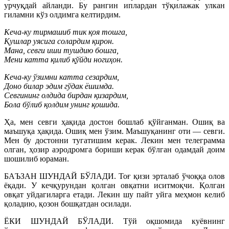
урчуқдай айланди. Бу рангин иплардан тўқилажак улкан
гиламни кўз олдимга келтирдим.
Кеча-ку тирмашиб тик қоя тошга,
Қушлар уясига солардим қирон.
Мана, севги иши тушдию бошга,
Мени катта қилиб қўйди ногиҳон.
Кеча-ку ўзимни катта сезардим,
Доно билар эдим гўдак ёшимда.
Севгининг олдида бирдан қизардим,
Бола бўлиб қолдим унинг қошида.
Ҳа, мен севги ҳақида достон бошлаб қўйганман. Ошиқ ва
маъшуқа ҳақида. Ошиқ мен ўзим. Маъшуқанинг оти — севги.
Мен бу достонни тугатишим керак. Лекин мен телеграмма
олган, ҳозир аэродромга бориши керак бўлган одамдай доим
шошилиб юраман.
БАЪЗАН ШУНДАЙ БЎЛАДИ. Тоғ қизи эрталаб ўчоққа олов
ёқади. У кечқурундан қолган овқатни иситмоқчи. Қолган
овқат уйдагиларга етади. Лекин шу пайт уйга меҳмон келиб
қоладию, қозон бошқатдан осилади.
ЁКИ ШУНДАЙ БЎЛАДИ. Тўй оқшомида куёвнинг