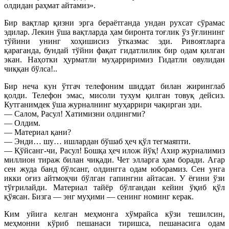
олдидан раҳмат айтамиз».
Бир вақтлар қизни эрга бераётганда ундан рухсат сўрамас
эдилар. Лекин ўша вақтларда ҳам биронта тоғлик ўз ўғлининг
тўйини унинг хоҳишисиз ўтказмас эди. Ривоятларга
қараганда, бундай тўйни фақат гидатлилик бир одам қилган
экан. Наҳотки ҳурматли муҳарриримиз Гидатли овулидан
чиққан бўлса!..
Бир неча кун ўтгач телефоним шиддат билан жиринглаб
қолди. Телефон эмас, мисоли тухум қилган товуқ дейсиз.
Кутганимдек ўша журналнинг муҳаррири чақирган эди.
— Салом, Расул! Хатимизни олдингми?
— Олдим.
— Материал қани?
— Энди… шу… ишлардан бўшаб ҳеч қўл тегмаяпти.
— Қўйсанг-чи, Расул! Бошқа ҳеч илож йўқ! Ахир журналимиз
миллион тираж билан чиқади. Чет элларга ҳам боради. Агар
сен жуда банд бўлсанг, олдингга одам юборамиз. Сен унга
икки оғиз айтмоқчи бўлган гапингни айтасан. У ёғини ўзи
тўғрилайди. Материал тайёр бўлгандан кейин ўқиб қўл
қўясан. Бизга — энг муҳими — сенинг номинг керак.
Ким уйига келган меҳмонга хўмрайса кўзи тешилсин,
меҳмонни кўриб пешанаси тиришса, пешанасига одам