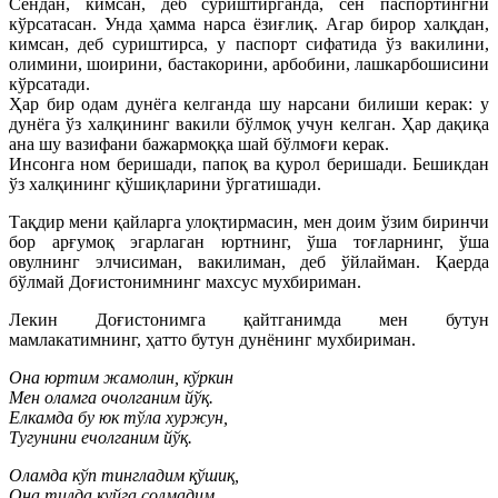
Сендан, кимсан, деб суриштирганда, сен паспортингни
кўрсатасан. Унда ҳамма нарса ёзиғлиқ. Агар бирор халқдан,
кимсан, деб суриштирса, у паспорт сифатида ўз вакилини,
олимини, шоирини, бастакорини, арбобини, лашкарбошисини
кўрсатади.
Ҳар бир одам дунёга келганда шу нарсани билиши керак: у
дунёга ўз халқининг вакили бўлмоқ учун келган. Ҳар дақиқа
ана шу вазифани бажармоққа шай бўлмоғи керак.
Инсонга ном беришади, папоқ ва қурол беришади. Бешикдан
ўз халқининг қўшиқларини ўргатишади.
Тақдир мени қайларга улоқтирмасин, мен доим ўзим биринчи
бор арғумоқ эгарлаган юртнинг, ўша тоғларнинг, ўша
овулнинг элчисиман, вакилиман, деб ўйлайман. Қаерда
бўлмай Доғистонимнинг махсус мухбириман.
Лекин Доғистонимга қайтганимда мен бутун
мамлакатимнинг, ҳатто бутун дунёнинг мухбириман.
Она юртим жамолин, кўркин
Мен оламга очолганим йўқ.
Елкамда бу юк тўла хуржун,
Тугунини ечолганим йўқ.
Оламда кўп тингладим қўшиқ,
Она тилда куйга солмадим.