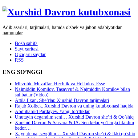
Adib asarlari, tarjimalari, hamda o'zbek va jahon adabiyotidan
namunalar
Bosh sahifa
Sayt xaritasi
Qiziqarli saytlar
RSS
ENG SO’NGGI
Mirzohid Muzaffar. Hechlik va Hellados. Esse
Najmiddin Komilov. Tasavvuf & Najmiddin Komilov bilan
suhbatlar (Video)
Attila Ilxan. She’rlar. Xurshid Davron tarjimalari
Rajab Xolbek. Xurshid Davron va uning kutubxonasi haqida
Abduhamid Pardayev. Yangi to’rtliklar
Unutayin degandim seni… Xurshid Davron she’ri & Qo’shiq
Xurshid Davron & Sarvara & IA. Sen kelar yo’llarga tikildim
bedor…
Xayr, dema, sevgilim… Xurshid Davron she’ri & Ikki qo’shiq