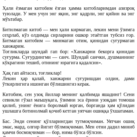
Ҳали ёзмаган китобим ёзган ҳамма китобларимдан азизроқ
туюлади. У мен учун энг яқин, энг қадрли, энг қийин ва энг
мўътабар.
Битилмаган китоб — мен ҳали кирмаган, лекин мени ўзимга
сеҳрлаб, кўз олдимда сирларини ошкор этаётган тубсиз ғор.
Битмаган китобим — минмаган отим, қинидан суғурмаган
ханжарим.
Тоғликларда шундай гап бор: «Ханжарни бекорга қинидан
суғурма. Суғурдингми — санч. Шундай санчки, душманнинг
кўкрагини тешиб, отининг юрагига қадалсин».
Ҳақ гап айтасиз, тоғликлар!
Лекин ҳар қалай, ханжарни суғуришдан олдин, дами
ўткирлигига ишонган бўлишингиз керак.
Китобим, сен узоқ йиллар менинг қалбимда яшадинг! Сени
севикли гўзал маъшуқага, ўзимни эса ёрини узоқдан томоша
қилиб, унинг ёнига боролмай юрган, борганда ҳам қўлидан
ушлашга ботинолмай қочиб кетган уятчан ошиққа ўхшатаман.
Бас. Энди сенинг қўлларингдан тутмоқчиман. Уятчан ошиқ
эмас, мард, олғир йигит бўлмоқчиман. Мен отни дадил миниб
қамчи босмоқчиман — бор, нима бўлса бўлсин.