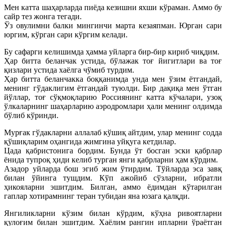
Мен катта шаҳарларда пиёда кезишни яхши кўраман. Аммо бу
сайр тез жонга тегади.
Ўз овулимни балки мингинчи марта кезаяпман. Юрган сари
юргим, кўрган сари кўргим келади.
Бу сафарги келишимда ҳамма уйларга бир-бир кириб чиқдим.
Ҳар битта беланчак устида, бўлажак тоғ йигитлари ва тоғ
қизлари устида хаёлга чўмиб турдим.
Ҳар битта беланчакка боққанимда унда мен ўзим ётгандай,
менинг гўдаклигим ётгандай туюлди. Бир дақиқа мен ўтган
йўллар, тоғ сўқмоқларию Россиянинг катта кўчалари, узоқ
ўлкаларнинг шаҳарларию аэродромлари ҳали менинг олдимда
бўлиб кўринди.
Мурғак гўдакларни аллалаб кўшиқ айтдим, улар менинг содда
қўшиқларим оҳангида жимгина уйқуга кетдилар.
Цада қабристонига бордим. Бунда ўт босган эски қабрлар
ёнида тупроқ ҳиди келиб турган янги қабрларни ҳам кўрдим.
Азадор уйларда бош эгиб жим ўтирдим. Тўйларда эса завқ
билан ўйинга тушдим. Кўп ажойиб сўзларни, ибратли
ҳикояларни эшитдим. Билган, аммо ёдимдан кўтарилган
гаплар хотирамнинг теран тубидан яна юзага қалқди.
Янгиликларни кўзим билан кўрдим, кўҳна ривоятларни
қулоғим билан эшитдим. Хаёлим рангин ипларни ўраётган