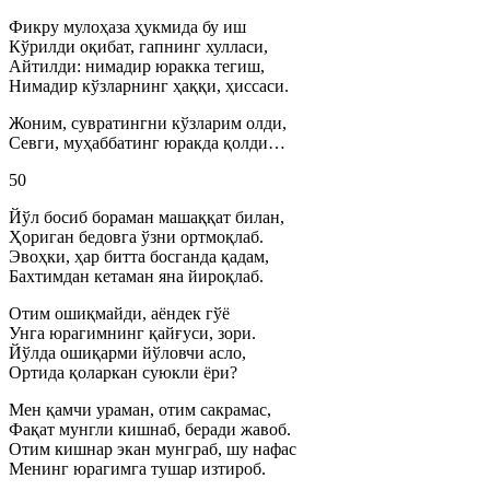
Фикру мулоҳаза ҳукмида бу иш
Кўрилди оқибат, гапнинг хулласи,
Айтилди: нимадир юракка тегиш,
Нимадир кўзларнинг ҳаққи, ҳиссаси.
Жоним, сувратингни кўзларим олди,
Севги, муҳаббатинг юракда қолди…
50
Йўл босиб бораман машаққат билан,
Ҳориган бедовга ўзни ортмоқлаб.
Эвоҳки, ҳар битта босганда қадам,
Бахтимдан кетаман яна йироқлаб.
Отим ошиқмайди, аёндек гўё
Унга юрагимнинг қайғуси, зори.
Йўлда ошиқарми йўловчи асло,
Ортида қоларкан суюкли ёри?
Мен қамчи ураман, отим сакрамас,
Фақат мунгли кишнаб, беради жавоб.
Отим кишнар экан мунграб, шу нафас
Менинг юрагимга тушар изтироб.