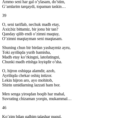
Ammo seni har gal o’ylasam, do’stim,
G’amlarim tarqaydi, topaman taskin…
39
O, seni tariflab, nechuk madh etay,
Axir,biz bittamiz, bir jonu bir tan?
Qanday qilib endi o’zimni maqtay,
O’zimni maqtayman seni maqtasam.
Shuning chun bir birdan yashaymiz ayru,
Toki ayriliqda yurib hamisha,
Madh etay ko’rkingni, latofatingni,
Chunki madh etishga loyiqdir o’sha.
O, hijron oshiqqa alamdir, azob,
Ayriliqda chekar oshiq intizor.
Lekin hijron aro, ayo mohitob,
Shirin umidlarning lazzati ham bor.
Men senga yiroqdan boqib har mahal,
Suvrating chizaman yorqin, mukammal…
46
Ko’zim bilan qalbim talashar nuqul,