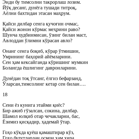
Энди бу тимсолни такрорлаш лозим.
Йўқ десанг, дунёга тушади титроқ,
Аёлни бахтидан этасан маҳрум.
Қайси дилбар сенга қучоғин очмас,
Қайси жонон кўрмас меҳрини раво?
Шунча худбинмисан, ўзинг билан маст,
Авлоддан ўлимни кўрасан авло?
Онанг сенга боқиб, кўрар ўтмишин,
Умрининг баҳорий айёмларини.
Сен ҳам кексайганда кўришинг мумкин
Болангда ёшлигинг давронларини.
Дунёдан тоқ ўтсанг, ёлгиз бефарзанд,
Ўларсан,тимсолинг кетар сен билан….
18
Сени ёз кунига этайми қиёс?
Бир ажиб гўзалсан, сокина, дилбар.
Шамол юлқиб отар чечакларни, бас,
Ёзимиз қисқадир, ҳадемай ўтар.
Гоҳо кўкда қуёш қамаштирар кўз,
Гоҳо булутлардан осмон ҳам хира,