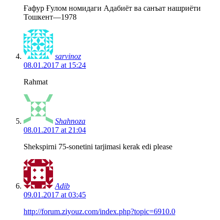
Ғафур Ғулом номидаги Адабиёт ва санъат нашриёти
Тошкент—1978
sarvinoz
08.01.2017 at 15:24
Rahmat
Shahnoza
08.01.2017 at 21:04
Shekspirni 75-sonetini tarjimasi kerak edi please
Adib
09.01.2017 at 03:45
http://forum.ziyouz.com/index.php?topic=6910.0