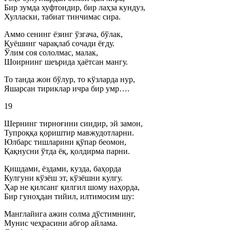
Бир зумда хуфтондир, бир лаҳза кундуз,
Хулласки, табиат тинчимас сира.
Аммо сенинг ёзинг ўзгача, бўлак,
Қуёшинг чарақлаб сочади ёғду.
Ўлим соя сололмас, малак,
Шоирнинг шеърида ҳаётсан мангу.
То танда жон бўлур, то кўзларда нур,
Яшарсан тириклар ичра бир умр….
19
Шернинг тирноғини синдир, эй замон,
Тупроққа қориштир мавжудотларни.
Юлбарс тишларини қўпар беомон,
Қақнусни ўтда ёқ, қолдирма парни.
Қишдами, ёздами, кузда, баҳорда
Кулгуни кўзёш эт, кўзёшни кулгу.
Ҳар не қилсанг қилгил шому наҳорда,
Бир гуноҳдан тийил, илтимосим шу:
Манглайига ажин солма дўстимнинг,
Мунис чеҳрасини абгор айлама.