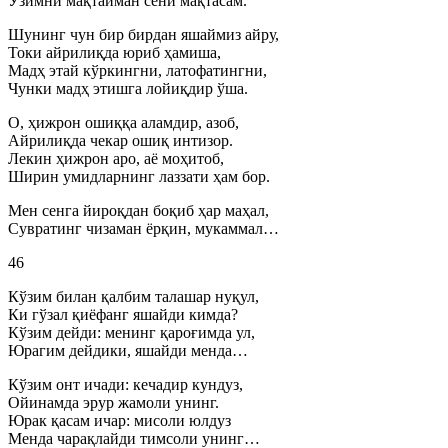
Ўзимни мақтайман сени мақтасам.
Шунинг чун бир бирдан яшаймиз айру,
Токи айрилиқда юриб ҳамиша,
Мадҳ этай кўркингни, латофатингни,
Чунки мадҳ этишга лойиқдир ўша.
О, ҳижрон ошиққа аламдир, азоб,
Айрилиқда чекар ошиқ интизор.
Лекин ҳижрон аро, аё моҳитоб,
Ширин умидларнинг лаззати ҳам бор.
Мен сенга йироқдан боқиб ҳар маҳал,
Сувратинг чизаман ёрқин, мукаммал…
46
Кўзим билан қалбим талашар нуқул,
Ки гўзал қиёфанг яшайди кимда?
Кўзим дейди: менинг қароғимда ул,
Юрагим дейдики, яшайди менда…
Кўзим онт ичади: кечадир кундуз,
Ойинамда эрур жамоли унинг.
Юрак қасам ичар: мисоли юлдуз
Менда чарақлайди тимсоли унинг…