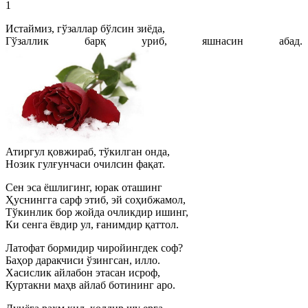
1
Истаймиз, гўзаллар бўлсин зиёда,
Гўзаллик барқ уриб, яшнасин абад.
Атиргул қовжираб, тўкилган онда,
Нозик гулғунчаси очилсин фақат.
Сен эса ёшлигинг, юрак оташинг
Ҳуснингга сарф этиб, эй соҳибжамол,
Тўкинлик бор жойда очликдир ишинг,
Ки сенга ёвдир ул, ғанимдир қаттол.
Латофат бормидир чиройингдек соф?
Баҳор даракчиси ўзингсан, илло.
Хасислик айлабон этасан исроф,
Куртакни маҳв айлаб ботининг аро.