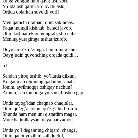
Unga yuragimning qayg’usi, zori.
Yo’lda oshiqarmi yo’lovchi aslo,
Ortida qolarkan suyukli yori?
Men qamchi uraman, otim sakramas,
Faqat mungli kishnab, beradi javob.
Otim kishnar ekan mungrab, shu nafas
Mening yuragimga tushar iztirob.
Deyman o’z-o’zimga: hamrohing endi
Qayg’udir, quvonching orqada qoldi…
51
Sendan yiroq tushib, yo’llarda dilxun,
Ketganman otimning qadamin sanab.
Jonim, ayrilmoqqa oshiqay nechun?
Ammo, sen tomonga yursam, boshqa gap.
Unda tuyog’idan chaqnab chaqinlar,
Otim qo’zg’alarkan, qo’zg’alur bo’ron.
Shunda ham men uni qistardim magar,
Muncha imillaysan, deya har zamon.
Unda yo’l deganning chiqardi changi ,
Otim qanot yozib misoli duldul,