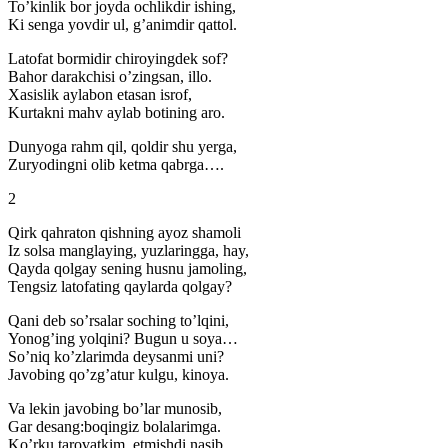
To’kinlik bor joyda ochlikdir ishing,
Ki senga yovdir ul, g’animdir qattol.
Latofat bormidir chiroyingdek sof?
Bahor darakchisi o’zingsan, illo.
Xasislik aylabon etasan isrof,
Kurtakni mahv aylab botining aro.
Dunyoga rahm qil, qoldir shu yerga,
Zuryodingni olib ketma qabrga….
2
Qirk qahraton qishning ayoz shamoli
Iz solsa manglaying, yuzlaringga, hay,
Qayda qolgay sening husnu jamoling,
Tengsiz latofating qaylarda qolgay?
Qani deb so’rsalar soching to’lqini,
Yonog’ing yolqini? Bugun u soya…
So’niq ko’zlarimda deysanmi uni?
Javobing qo’zg’atur kulgu, kinoya.
Va lekin javobing bo’lar munosib,
Gar desang:boqingiz bolalarimga.
Ko’rku tarovatkim, etmishdi nasib,