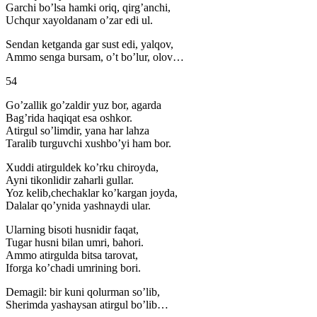
Garchi bo’lsa hamki oriq, qirg’anchi,
Uchqur xayoldanam o’zar edi ul.
Sendan ketganda gar sust edi, yalqov,
Ammo senga bursam, o’t bo’lur, olov…
54
Go’zallik go’zaldir yuz bor, agarda
Bag’rida haqiqat esa oshkor.
Atirgul so’limdir, yana har lahza
Taralib turguvchi xushbo’yi ham bor.
Xuddi atirguldek ko’rku chiroyda,
Ayni tikonlidir zaharli gullar.
Yoz kelib,chechaklar ko’kargan joyda,
Dalalar qo’ynida yashnaydi ular.
Ularning bisoti husnidir faqat,
Tugar husni bilan umri, bahori.
Ammo atirgulda bitsa tarovat,
Iforga ko’chadi umrining bori.
Demagil: bir kuni qolurman so’lib,
Sherimda yashaysan atirgul bo’lib…