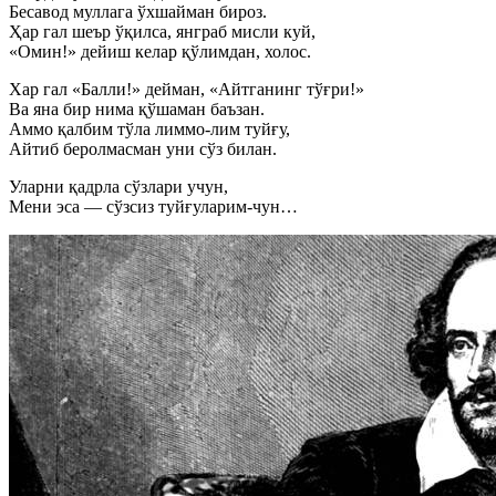
Бесавод муллага ўхшайман бироз.
Ҳар гал шеър ўқилса, янграб мисли куй,
«Омин!» дейиш келар қўлимдан, холос.
Хар гал «Балли!» дейман, «Айтганинг тўғри!»
Ва яна бир нима қўшаман баъзан.
Аммо қалбим тўла лиммо-лим туйғу,
Айтиб беролмасман уни сўз билан.
Уларни қадрла сўзлари учун,
Мени эса — сўзсиз туйғуларим-чун…