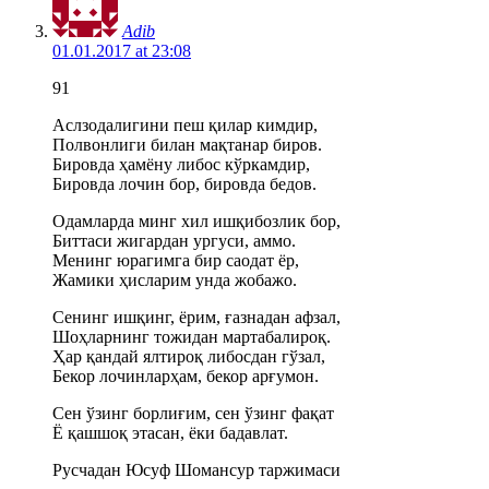
Adib
01.01.2017 at 23:08
91
Аслзодалигини пеш қилар кимдир,
Полвонлиги билан мақтанар биров.
Бировда ҳамёну либос кўркамдир,
Бировда лочин бор, бировда бедов.
Одамларда минг хил ишқибозлик бор,
Биттаси жигардан ургуси, аммо.
Менинг юрагимга бир саодат ёр,
Жамики ҳисларим унда жобажо.
Сенинг ишқинг, ёрим, ғазнадан афзал,
Шоҳларнинг тожидан мартабалироқ.
Ҳар қандай ялтироқ либосдан гўзал,
Бекор лочинларҳам, бекор арғумон.
Сен ўзинг борлиғим, сен ўзинг фақат
Ё қашшоқ этасан, ёки бадавлат.
Русчадан Юсуф Шомансур таржимаси