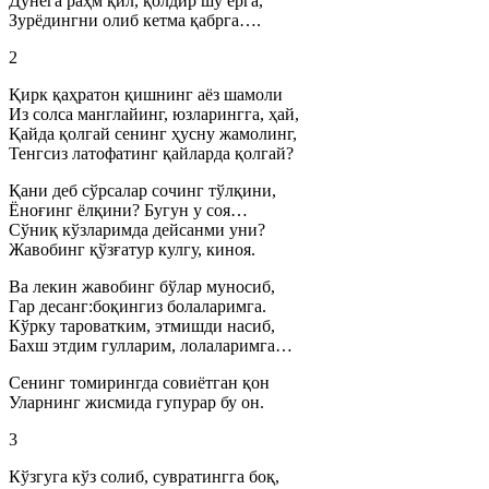
Дунёга раҳм қил, қолдир шу ерга,
Зурёдингни олиб кетма қабрга….
2
Қирк қаҳратон қишнинг аёз шамоли
Из солса манглайинг, юзларингга, ҳай,
Қайда қолгай сенинг ҳусну жамолинг,
Тенгсиз латофатинг қайларда қолгай?
Қани деб сўрсалар сочинг тўлқини,
Ёноғинг ёлқини? Бугун у соя…
Сўниқ кўзларимда дейсанми уни?
Жавобинг қўзғатур кулгу, киноя.
Ва лекин жавобинг бўлар муносиб,
Гар десанг:боқингиз болаларимга.
Кўрку тароватким, этмишди насиб,
Бахш этдим гулларим, лолаларимга…
Сенинг томирингда совиётган қон
Уларнинг жисмида гупурар бу он.
3
Кўзгуга кўз солиб, сувратингга боқ,