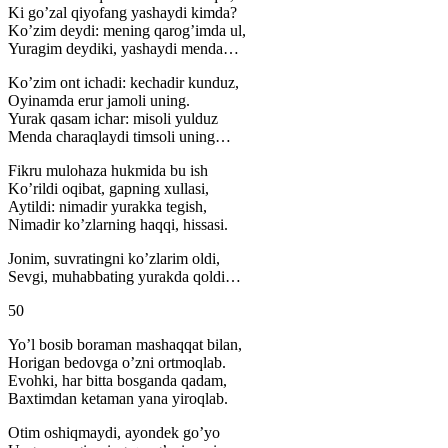
Ki go’zal qiyofang yashaydi kimda?
Ko’zim deydi: mening qarog’imda ul,
Yuragim deydiki, yashaydi menda…
Ko’zim ont ichadi: kechadir kunduz,
Oyinamda erur jamoli uning.
Yurak qasam ichar: misoli yulduz
Menda charaqlaydi timsoli uning…
Fikru mulohaza hukmida bu ish
Ko’rildi oqibat, gapning xullasi,
Aytildi: nimadir yurakka tegish,
Nimadir ko’zlarning haqqi, hissasi.
Jonim, suvratingni ko’zlarim oldi,
Sevgi, muhabbating yurakda qoldi…
50
Yo’l bosib boraman mashaqqat bilan,
Horigan bedovga o’zni ortmoqlab.
Evohki, har bitta bosganda qadam,
Baxtimdan ketaman yana yiroqlab.
Otim oshiqmaydi, ayondek go’yo