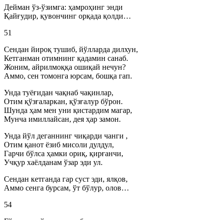
Дейман ўз-ўзимга: ҳамроҳинг энди
Қайғудир, қувончинг орқада қолди…
51
Сендан йироқ тушиб, йўлларда дилхун,
Кетганман отимнинг қадамин санаб.
Жоним, айрилмоққа ошиқай нечун?
Аммо, сен томонга юрсам, бошқа гап.
Унда туёғидан чақнаб чақинлар,
Отим қўзғаларкан, қўзғалур бўрон.
Шунда ҳам мен уни қистардим магар,
Мунча имиллайсан, дея ҳар замон.
Унда йўл деганнинг чиқарди чанги ,
Отим қанот ёзиб мисоли дулдул,
Гарчи бўлса ҳамки ориқ, қирғанчи,
Учқур хаёлданам ўзар эди ул.
Сендан кетганда гар суст эди, ялқов,
Аммо сенга бурсам, ўт бўлур, олов…
54