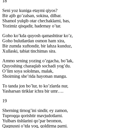
18
Seni yoz kuniga etaymi qiyos?
Bir ajib go’zalsan, sokina, dilbar.
Shamol yulqib otar chechaklarni, bas,
Yozimiz qisqadir, hademay o’tar.
Goho ko’kda quyosh qamashtirar ko’z,
Goho bulutlardan osmon ham xira,
Bir zumda xuftondir, bir lahza kunduz,
Xullaski, tabiat tinchimas sira.
Ammo sening yozing o’zgacha, bo’lak,
Quyoshing charaqlab sochadi yog’du.
O’lim soya sololmas, malak,
Shoirning she’rida hayotsan mangu.
To tanda jon bo’lur, to ko’zlarda nur,
Yasharsan tiriklar ichra bir umr….
19
Sherning tirnog’ini sindir, ey zamon,
Tuproqqa qorishtir mavjudotlarni.
Yulbars tishlarini qo’par beomon,
Qaqnusni o’tda yoq, qoldirma parni.