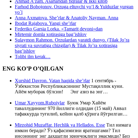
Ahmad A’zam. Asarlaridan fiqralar & Ikki kitob
Farhod Bobojonov. Orzuga eltuvchi yo‘l & Yulduzlar yurgan
yo`l
Anna Axmatova. She’rlar & Anatoliy Nayman. Anna
Ibodat Rajabova. Yangi she’rlar
Federiko Garsia Lorka. «Tamarit devoni»dan
Mirtemir domla xotirasiga bag’ishlov
Sulaymon Rahmon. Orzulardan yaratdi dunyo. (Tilak Jo’ra
siyrati va suvratiga chizgilar) & Tilak Jo’ra xotirasiga
bag’ishlov
Tolibi ilm kerak…
ENG KO’P O’QILGAN
Xurshid Davron. Vatan haqida she’rlar
1 сентябрь -
Ўзбекистон Республикасининг Мустақиллик куни.
Айём муборак бўлсин! Энг азиз ва энг…
Umar Xayyom.Ruboiylar
Буюк Умар Хайём
таваллудининг 970 йиллиги олдидан (15 май) Аввал
тафаккурда туғилиб, кейин қалб қўрига йўғрилган…
Mirzohid Muzaffar. Hechlik va Hellados. Esse
Тил нимага
имкон беради? Ўз қафасимизни яратишгами? Тил
инсоннинг энг даҳшатли эринчоқлиги эмасмиди? Биз