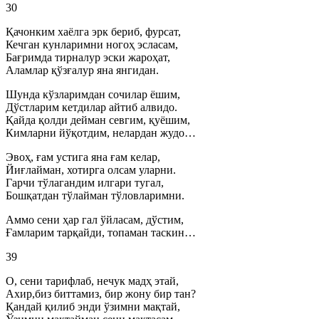
30
Қачонким хаёлга эрк бериб, фурсат,
Кечган кунларимни ногоҳ эсласам,
Бағримда тирналур эски жароҳат,
Аламлар қўзғалур яна янгидан.
Шунда кўзларимдан сочилар ёшим,
Дўстларим кетдилар айтиб алвидо.
Қайда қолди дейман севгим, қуёшим,
Кимларни йўқотдим, нелардан жудо…
Эвоҳ, ғам устига яна ғам келар,
Йиғлайман, хотирга олсам уларни.
Гарчи тўлагандим илгари тугал,
Бошқатдан тўлайман тўловларимни.
Аммо сени ҳар гал ўйласам, дўстим,
Ғамларим тарқайди, топаман таскин…
39
О, сени тарифлаб, нечук мадҳ этай,
Ахир,биз биттамиз, бир жону бир тан?
Қандай қилиб энди ўзимни мақтай,