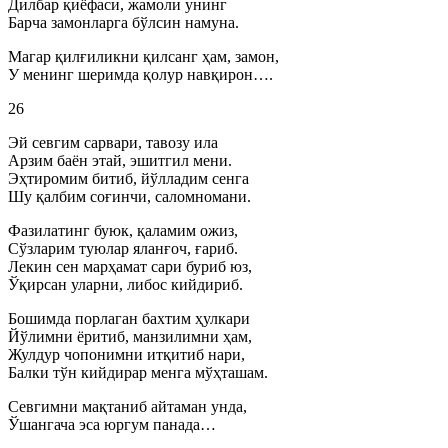
Дилбар қиёфаси, жамоли унинг
Барча замонларга бўлсин намуна.
Магар қилғиликни қилсанг ҳам, замон,
У менинг шеримда қолур навқирон….
26
Эй севгим сарвари, тавозу ила
Арзим баён этай, эшитгил мени.
Эҳтиромим битиб, йўлладим сенга
Шу қалбим соғинчи, саломномани.
Фазилатинг буюк, қаламим ожиз,
Сўзларим туюлар яланғоч, ғариб.
Лекин сен марҳамат сари буриб юз,
Ўқирсан уларни, либос кийдириб.
Бошимда порлаган бахтим ҳулкари
Йўлимни ёритиб, манзилимни ҳам,
Жулдур чопонимни итқитиб нари,
Балки тўн кийдирар менга мўҳташам.
Севгимни мақтаниб айтаман унда,
Ўшангача эса юргум панада…