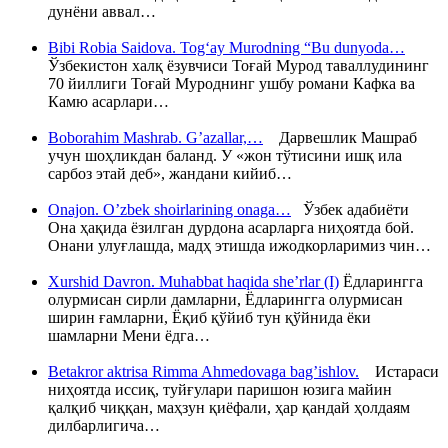
дунёни аввал…
Bibi Robia Saidova. Tog‘ay Murodning “Bu dunyoda…
Ўзбекистон халқ ёзувчиси Тоғай Мурод таваллудининг
70 йиллиги Тоғай Муроднинг ушбу романи Кафка ва
Камю асарлари…
Boborahim Mashrab. G’azallar,…
Дарвешлик Машраб
учун шоҳликдан баланд. У «жон тўтисини ишқ ила
сарбоз этай деб», жандани кийиб…
Onajon. O’zbek shoirlarining onaga…
Ўзбек адабиёти
Она ҳақида ёзилган дурдона асарларга ниҳоятда бой.
Онани улуғлашда, мадҳ этишда ижодкорларимиз чин…
Xurshid Davron. Muhabbat haqida she’rlar (I)
Ёдларингга
олурмисан сирли дамларни, Ёдларингга олурмисан
ширин ғамларни, Ёқиб қўйиб тун қўйнида ёки
шамларни Мени ёдга…
Betakror aktrisa Rimma Ahmedovaga bag’ishlov.
Истараси
ниҳоятда иссиқ, туйғулари паришон юзига майин
қалқиб чиққан, маҳзун қиёфали, ҳар қандай ҳолдаям
дилбарлигича…