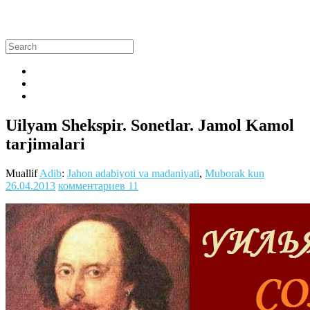
Uilyam Shekspir. Sonetlar. Jamol Kamol
tarjimalari
Muallif
Adib
:
Jahon adabiyoti va madaniyati
,
Muborak kun
26.04.2013
комментариев 11