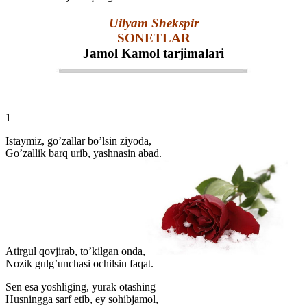
Uilyam Shekspir
SONETLAR
Jamol Kamol tarjimalari
1
Istaymiz, go’zallar bo’lsin ziyoda,
Go’zallik barq urib, yashnasin abad.
Atirgul qovjirab, to’kilgan onda,
Nozik gulg’unchasi ochilsin faqat.
Sen esa yoshliging, yurak otashing
Husningga sarf etib, ey sohibjamol,