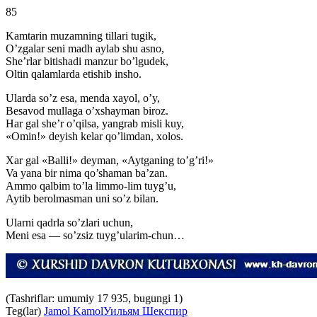
85
Kamtarin muzamning tillari tugik,
O’zgalar seni madh aylab shu asno,
She’rlar bitishadi manzur bo’lgudek,
Oltin qalamlarda etishib insho.
Ularda so’z esa, menda xayol, o’y,
Besavod mullaga o’xshayman biroz.
Har gal she’r o’qilsa, yangrab misli kuy,
«Omin!» deyish kelar qo’limdan, xolos.
Xar gal «Balli!» deyman, «Aytganing to’g’ri!»
Va yana bir nima qo’shaman ba’zan.
Ammo qalbim to’la limmo-lim tuyg’u,
Aytib berolmasman uni so’z bilan.
Ularni qadrla so’zlari uchun,
Meni esa — so’zsiz tuyg’ularim-chun…
(Tashriflar: umumiy 17 935, bugungi 1)
Teg(lar)
Jamol Kamol
Уильям Шекспир