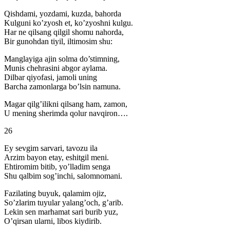
Qishdami, yozdami, kuzda, bahorda
Kulguni ko’zyosh et, ko’zyoshni kulgu.
Har ne qilsang qilgil shomu nahorda,
Bir gunohdan tiyil, iltimosim shu:
Manglayiga ajin solma do’stimning,
Munis chehrasini abgor aylama.
Dilbar qiyofasi, jamoli uning
Barcha zamonlarga bo’lsin namuna.
Magar qilg’ilikni qilsang ham, zamon,
U mening sherimda qolur navqiron….
26
Ey sevgim sarvari, tavozu ila
Arzim bayon etay, eshitgil meni.
Ehtiromim bitib, yo’lladim senga
Shu qalbim sog’inchi, salomnomani.
Fazilating buyuk, qalamim ojiz,
So’zlarim tuyular yalang’och, g’arib.
Lekin sen marhamat sari burib yuz,
O’qirsan ularni, libos kiydirib.