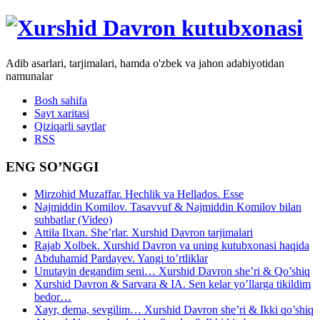
Adib asarlari, tarjimalari, hamda o'zbek va jahon adabiyotidan
namunalar
Bosh sahifa
Sayt xaritasi
Qiziqarli saytlar
RSS
ENG SO’NGGI
Mirzohid Muzaffar. Hechlik va Hellados. Esse
Najmiddin Komilov. Tasavvuf & Najmiddin Komilov bilan
suhbatlar (Video)
Attila Ilxan. She’rlar. Xurshid Davron tarjimalari
Rajab Xolbek. Xurshid Davron va uning kutubxonasi haqida
Abduhamid Pardayev. Yangi to’rtliklar
Unutayin degandim seni… Xurshid Davron she’ri & Qo’shiq
Xurshid Davron & Sarvara & IA. Sen kelar yo’llarga tikildim
bedor…
Xayr, dema, sevgilim… Xurshid Davron she’ri & Ikki qo’shiq