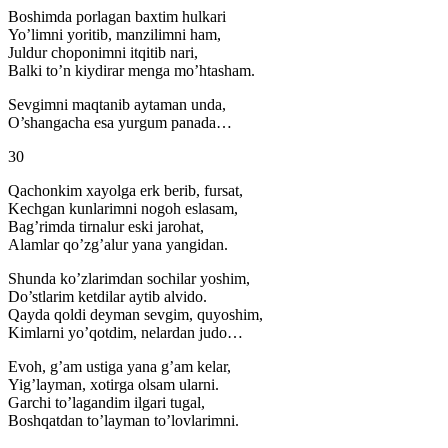
Boshimda porlagan baxtim hulkari
Yo’limni yoritib, manzilimni ham,
Juldur choponimni itqitib nari,
Balki to’n kiydirar menga mo’htasham.
Sevgimni maqtanib aytaman unda,
O’shangacha esa yurgum panada…
30
Qachonkim xayolga erk berib, fursat,
Kechgan kunlarimni nogoh eslasam,
Bag’rimda tirnalur eski jarohat,
Alamlar qo’zg’alur yana yangidan.
Shunda ko’zlarimdan sochilar yoshim,
Do’stlarim ketdilar aytib alvido.
Qayda qoldi deyman sevgim, quyoshim,
Kimlarni yo’qotdim, nelardan judo…
Evoh, g’am ustiga yana g’am kelar,
Yig’layman, xotirga olsam ularni.
Garchi to’lagandim ilgari tugal,
Boshqatdan to’layman to’lovlarimni.