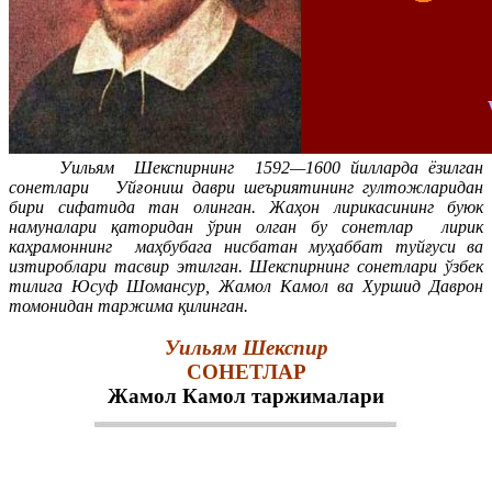
Уильям Шекспирнинг 1592—1600 йилларда ёзилган
сонетлари Уйғониш даври шеъриятининг гултожларидан
бири сифатида тан олинган. Жаҳон лирикасининг буюк
намуналари қаторидан ўрин олган бу сонетлар лирик
каҳрамоннинг маҳбубага нисбатан муҳаббат туйғуси ва
изтироблари тасвир этилган. Шекспирнинг сонетлари ўзбек
тилига Юсуф Шомансур, Жамол Камол ва Хуршид Даврон
томонидан таржима қилинган.
Уильям Шекспир
СОНЕТЛАР
Жамол Камол таржималари