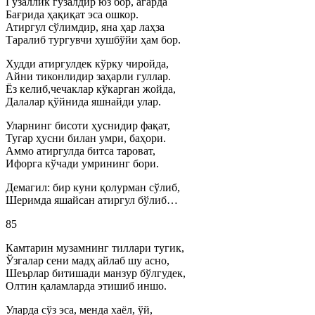
Гўзаллик гўзалдир юз бор, агарда
Бағрида ҳақиқат эса ошкор.
Атиргул сўлимдир, яна ҳар лаҳза
Таралиб тургувчи хушбўйи ҳам бор.
Худди атиргулдек кўрку чиройда,
Айни тиконлидир заҳарли гуллар.
Ёз келиб,чечаклар кўкарган жойда,
Далалар қўйнида яшнайди улар.
Уларнинг бисоти ҳуснидир фақат,
Тугар ҳусни билан умри, баҳори.
Аммо атиргулда битса тароват,
Ифорга кўчади умрининг бори.
Демагил: бир куни қолурман сўлиб,
Шеримда яшайсан атиргул бўлиб…
85
Камтарин музамнинг тиллари тугик,
Ўзгалар сени мадҳ айлаб шу асно,
Шеърлар битишади манзур бўлгудек,
Олтин қаламларда этишиб иншо.
Уларда сўз эса, менда хаёл, ўй,