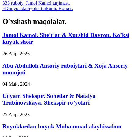
333 ruboiy. Jamol Kamol tarjimasi.
«Dunyo adabiyoti» turkumi: Borxes.
O'xshash maqolalar.
Jamol Kamol. She’rlar & Xurshid Davron. Ko’ksi
kuyuk shoir
26 Апр, 2026
Abu Abdulloh Ansoriy ruboiylari & Xoja Ansoriy
munojoti
04 Май, 2024
Uilyam Shekspir. Sonetlar & Natalya
Trubinovskaya. Shekspir ro’yolari
25 Апр, 2023
Buyuklardan buyuk Muhammad alayhissalom