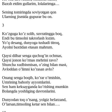
Baxsh etdim gullarim, lolalarimga…
Sening tomiringda soviyotgan qon
Ularning jismida gupurar bu on.
3
Ko’zguga ko’z solib, suvratingga boq,
Endi bu timsolni takrorlash lozim.
Yo’q desang, dunyoga tushadi titroq,
Ayolni baxtidan etasan mahrum.
Qaysi dilbar senga quchog’in ochmas,
Qaysi jonon ko’rmas mehrini ravo?
Shuncha xudbinmisan, o’zing bilan mast,
Avloddan o’limni ko’rasan avlo?
Onang senga boqib, ko’rar o’tmishin,
Umrining bahoriy ayyomlarini.
Sen ham keksayganda ko’rishing mumkin
Bolangda yoshliging davronlarini.
Dunyodan toq o’tsang, yolgiz befarzand,
O’larsan,timsoling ketar sen bilan….