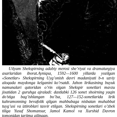
Uilyam Shekspirning adabiy merosi she’riyat va dramaturgiya
asarlaridan iborat.Ayniqsa, 1592—1600 yillarda yozilgan
«Sonetlar» Shekspirning Uyg’onish davri madaniyati b-n uzviy
aloqada maydonga kelganini ko’rsatdi. Jahon lirikasining buyuk
namunalari qatoridan o’rin olgan Shekspir sonetlari mavzu
jixatidan 2 guruhga ajraladi: dastlabki 126 sonet shoirning yaqin
do’stiga bag’ishlangan bo’lsa, 127—152-sonetlarida lirik
kahramonning bevafolik qilgan mahbubaga nisbatan muhabbat
tuyg’usi va iztiroblari tasvir etilgan. Shekspirning sonetlari o’zbek
tiliga Yusuf Shomansur, Jamol Kamol va Xurshid Davron
tomonidan tarjima qilingan.