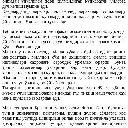
биридан унчалигам фарқ қилмайдиган қўпқаватли уйларга
дуч келиш мумкин эди.
Қаерлардадир дарёлар, паст-баланд дарахтлар, уй-жойлару
тош ётқизилмаган кўчалардан ҳоли далалар мавжудлигини
ўйлашнинг ўзи ғалати туюларди.
Табиатнинг мавжудлигини фақат осмонгина эслатиб турса-да,
бу осмон ҳам атайин одамларнинг истак-хоҳиши бўйича
ўйлаб топилгандек туссиз, сув шимдирилган увададек ҳамиша
ҳўл — ёмғирли эди.
Мана шу осмон остида уй ва кўчалар бўйлаб одамларнинг
манфаатлари, миллион сўм ва яхшигинга амалга эришиш
иштиёқлари саҳродаги саробдек ўрмалаб юрарди. Бунга
эриша олмаганлар ўзларини ҳар ёнга урар, буларга
эришганлар эса янада кўпроқ ва янада яхшироққа интиларди.
Юқорилаган сари ҳаво етишмаслиги туфайли ҳар ким нафас
олиш учун ўзига ҳаво ўйлаб топарди.
Тундрани ўрганиш мен учун ўшанақа ҳаво бўлса, қўшни
жувон учун шиппакларга ипакдан гул тикиш машғулоти ҳам
мана шундай ҳаволардан эди.
Мен тундрани ўрганиш машғулотим билан банд бўлганча
тунни яримлатган пайтларим, қўшни жувон аёлларга хос
тезайтиш усулида шивирлаш билан ибодат қилганча ухлашга
ҳозирланар, чироқни ўчирар, кўйлакларини шитирлатиб