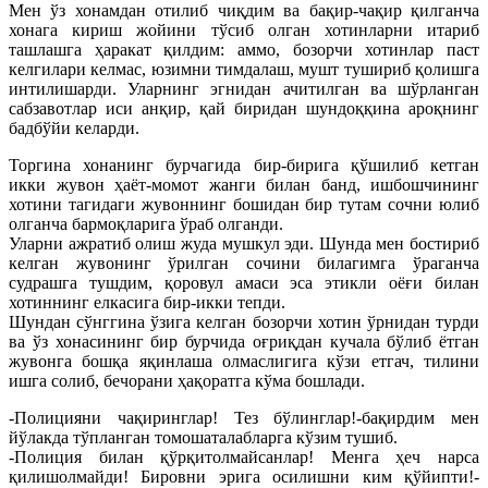
Мен ўз хонамдан отилиб чиқдим ва бақир-чақир қилганча
хонага кириш жойини тўсиб олган хотинларни итариб
ташлашга ҳаракат қилдим: аммо, бозорчи хотинлар паст
келгилари келмас, юзимни тимдалаш, мушт тушириб қолишга
интилишарди. Уларнинг эгнидан ачитилган ва шўрланган
сабзавотлар иси анқир, қай биридан шундоққина ароқнинг
бадбўйи келарди.
Торгина хонанинг бурчагида бир-бирига қўшилиб кетган
икки жувон ҳаёт-момот жанги билан банд, ишбошчининг
хотини тагидаги жувоннинг бошидан бир тутам сочни юлиб
олганча бармоқларига ўраб олганди.
Уларни ажратиб олиш жуда мушкул эди. Шунда мен бостириб
келган жувонинг ўрилган сочини билагимга ўраганча
судрашга тушдим, қоровул амаси эса этикли оёғи билан
хотиннинг елкасига бир-икки тепди.
Шундан сўнггина ўзига келган бозорчи хотин ўрнидан турди
ва ўз хонасининг бир бурчида оғриқдан кучала бўлиб ётган
жувонга бошқа яқинлаша олмаслигига кўзи етгач, тилини
ишга солиб, бечорани ҳақоратга кўма бошлади.
-Полицияни чақиринглар! Тез бўлинглар!-бақирдим мен
йўлакда тўпланган томошаталабларга кўзим тушиб.
-Полиция билан қўрқитолмайсанлар! Менга ҳеч нарса
қилишолмайди! Бировни эрига осилишни ким қўйипти!-