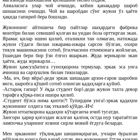
Авваласига улар чой ичишди, кейин қанақадир шароб
шишасини очишди. Чой ва шаробдан сўнг жувон ўз ҳаёти
ҳақида гапириб бера бошлади.
Жувоннинг айтишича бир пайтлар шаҳардаги фабрика
монтёри билан севишиб қолган ва ундан бола орттирган экан.
Ярамас қилар ишни қилиб, оталикни тан олмаган, натижада
жувон гўдаги билан ижарама-ижара сарсон бўлган, охири
тикув машинкасини сотиб, ўғилчасини етимхонага жойлаган,
ўшандан бери бир ўзи ёлғиз яшаркан. Жуда зерикарли экан
ҳаёти, жуда зерикарли…
Жувон ҳамсуҳбатига гуноҳкорона термулар, эркак эса унга
ачиниш ва сархушлик билан тикиларди.
-Ма, ич, бир яйра!-деди эркак шишадан арзон-гаров шаробни
янги, шаробга қўшиб сотиб олинган қадаҳларга қуйиб.
-Астароқ гапир! У ёқда студент бор!-деди жувон тахта девор
тарафга қўрқа-писа ишора қилиб.
-Студент бўлса нима қипти?! Тупирдим унга!-эркак қадаҳни
жувоннинг олдига тақ этказиб қўйди.-Ич!
Жувон итоаткорона қадаҳни кўтарганча ичиб тугатди.
Зангори ҳарир қоғоздан ясалган қалпоқ остда нур таратаётган
лампочка уларнинг юзини сирли мовий ёғдуга беларди.
Мен эркакнинг тўқликдан шишинқираган, учлари буралган
мўйловли юзига бир қараб олгач, яна жувоннинг ўтган кунлар