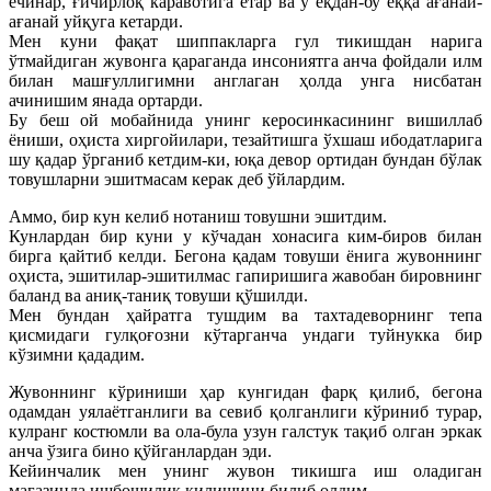
ечинар, ғичирлоқ каравотига ётар ва у ёқдан-бу ёққа ағанай-
ағанай уйқуга кетарди.
Мен куни фақат шиппакларга гул тикишдан нарига
ўтмайдиган жувонга қараганда инсониятга анча фойдали илм
билан машғуллигимни англаган ҳолда унга нисбатан
ачинишим янада ортарди.
Бу беш ой мобайнида унинг керосинкасининг вишиллаб
ёниши, оҳиста хиргойилари, тезайтишга ўхшаш ибодатларига
шу қадар ўрганиб кетдим-ки, юқа девор ортидан бундан бўлак
товушларни эшитмасам керак деб ўйлардим.
Аммо, бир кун келиб нотаниш товушни эшитдим.
Кунлардан бир куни у кўчадан хонасига ким-биров билан
бирга қайтиб келди. Бегона қадам товуши ёнига жувоннинг
оҳиста, эшитилар-эшитилмас гапиришига жавобан бировнинг
баланд ва аниқ-таниқ товуши қўшилди.
Мен бундан ҳайратга тушдим ва тахтадеворнинг тепа
қисмидаги гулқоғозни кўтарганча ундаги туйнукка бир
кўзимни қададим.
Жувоннинг кўриниши ҳар кунгидан фарқ қилиб, бегона
одамдан уялаётганлиги ва севиб қолганлиги кўриниб турар,
кулранг костюмли ва ола-була узун галстук тақиб олган эркак
анча ўзига бино қўйганлардан эди.
Кейинчалик мен унинг жувон тикишга иш оладиган
магазинда ишбошилик қилишини билиб олдим.