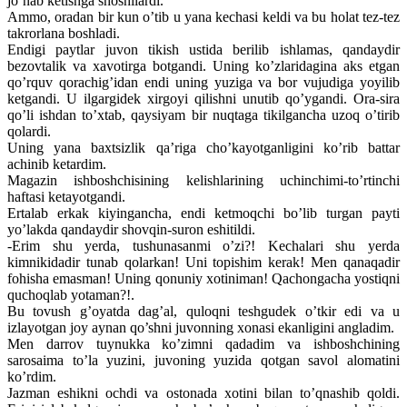
jo’nab ketishga shoshilardi.
Ammo, oradan bir kun o’tib u yana kechasi keldi va bu holat tez-tez
takrorlana boshladi.
Endigi paytlar juvon tikish ustida berilib ishlamas, qandaydir
bezovtalik va xavotirga botgandi. Uning ko’zlaridagina aks etgan
qo’rquv qorachig’idan endi uning yuziga va bor vujudiga yoyilib
ketgandi. U ilgargidek xirgoyi qilishni unutib qo’ygandi. Ora-sira
qo’li ishdan to’xtab, qaysiyam bir nuqtaga tikilgancha uzoq o’tirib
qolardi.
Uning yana baxtsizlik qa’riga cho’kayotganligini ko’rib battar
achinib ketardim.
Magazin ishboshchisining kelishlarining uchinchimi-to’rtinchi
haftasi ketayotgandi.
Ertalab erkak kiyingancha, endi ketmoqchi bo’lib turgan payti
yo’lakda qandaydir shovqin-suron eshitildi.
-Erim shu yerda, tushunasanmi o’zi?! Kechalari shu yerda
kimnikidadir tunab qolarkan! Uni topishim kerak! Men qanaqadir
fohisha emasman! Uning qonuniy xotiniman! Qachongacha yostiqni
quchoqlab yotaman?!.
Bu tovush g’oyatda dag’al, quloqni teshgudek o’tkir edi va u
izlayotgan joy aynan qo’shni juvonning xonasi ekanligini angladim.
Men darrov tuynukka ko’zimni qadadim va ishboshchining
sarosaima to’la yuzini, juvoning yuzida qotgan savol alomatini
ko’rdim.
Jazman eshikni ochdi va ostonada xotini bilan to’qnashib qoldi.