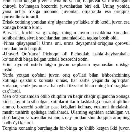
Erini izlab kelgan juvon ancha bo’ychan, baquvvat va unchaligam
chiroyli bo’lmagan bozorchi juvonlardan biri edi. Uning yonida
yana uchta o’ziga monand juvonlar, orqaroqda esa oriqqina
qorovulimiz turardi.
Erkak xotining yonidan sirg’algancha yo’lakka o’tib ketdi, juvon esa
xonaga bostirib kirdi.
Barvasta, kuchli va g’azabga mingan juvon pastakkina xonadon
sohibasining siyrak sochlaridan tutamladi-da, tagiga bosib oldi.
-Nima qilayapsan?! Urma uni, urma deyapman!-oriqqina qorovul
orqadan turib baqirdi.
-Uraver! Qo’rqma! Pichoqni ol! Pichoqlab tashla!-haybarakalla
ko’tarishdi birga kelgan uchala bozorchi xotin.
Erini xiyonat ustida tutgan juvon raqibasini ayamasdan urishga
tushdi.
Yerda yotgan qo’shni juvon oriq qo’llari bilan ishboshchining
xotiniga qarshilik ko’rsata olmas, har zarba yeganida og’riqdan
zorlanar, semiz juvon esa bahaybat tizzalari bilan uning ko’kragidan
ezg’ilardi.
Men o’z xonamdan otilib chiqdim va baqir-chaqir qilgancha xonaga
kirish joyini to’sib olgan xotinlarni itarib tashlashga harakat qildim:
ammo, bozorchi xotinlar past kelgilari kelmas, yuzimni timdalash,
musht tushirib qolishga intilishardi. Ularning egnidan achitilgan va
sho’rlangan sabzavotlar isi anqir, qay biridan shundoqqina aroqning
badbo’yi kelardi.
Torgina xonaning burchagida bir-biriga qo’shilib ketgan ikki juvon