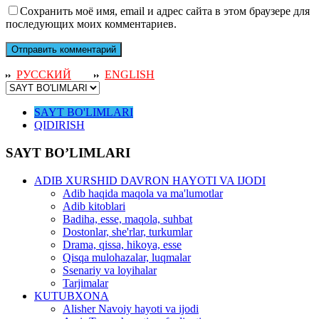
Сохранить моё имя, email и адрес сайта в этом браузере для
последующих моих комментариев.
РУССКИЙ
ENGLISH
SAYT BO'LIMLARI
QIDIRISH
SAYT BO’LIMLARI
ADIB XURSHID DAVRON HAYOTI VA IJODI
Adib haqida maqola va ma'lumotlar
Adib kitoblari
Badiha, esse, maqola, suhbat
Dostonlar, she'rlar, turkumlar
Drama, qissa, hikoya, esse
Qisqa mulohazalar, luqmalar
Ssenariy va loyihalar
Tarjimalar
KUTUBXONA
Alisher Navoiy hayoti va ijodi