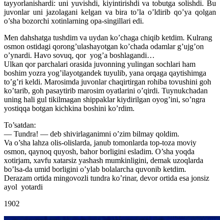
tayyorlanishardi: uni yuvishdi, kiyintirishdi va tobutga solishdi. Bu
juvonlar uni jazolagani kelgan va bira to’la o’ldirib qo’ya qolgan
o’sha bozorchi xotinlarning opa-singillari edi.
Men dahshatga tushdim va uydan ko’chaga chiqib ketdim. Kulrang
osmon ostidagi qorong’ulashayotgan ko’chada odamlar g’ujg’on
o’ynardi. Havo sovuq, qor yog’a boshlagandi…
Ulkan qor parchalari orasida juvonning yulingan sochlari ham
boshim yozra yog’ilayotgandek tuyulib, yana orqaga qaytishimga
to’g’ri keldi. Marosimda juvonlar chaqirtirgan rohiba tovushini goh
ko’tarib, goh pasaytirib marosim oyatlarini o’qirdi. Tuynukchadan
uning hali gul tikilmagan shippaklar kiydirilgan oyog’ini, so’ngra
yostiqqa botgan kichkina boshini ko’rdim.
To’satdan:
— Tundra! — deb shivirlaganimni o’zim bilmay qoldim.
Va o’sha lahza olis-olislarda, janub tomonlarda top-toza moviy
osmon, qaynoq quyosh, bahor borligini esladim. O’sha yoqda
xotirjam, xavfu xatarsiz yashash mumkinligini, demak uzoqlarda
bo’lsa-da umid borligini o’ylab bolalarcha quvonib ketdim.
Derazam ortida mingovozli tundra ko’rinar, devor ortida esa jonsiz
ayol yotardi
1902