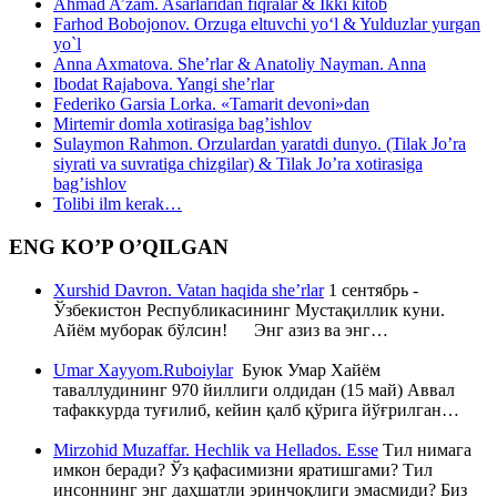
Ahmad A’zam. Asarlaridan fiqralar & Ikki kitob
Farhod Bobojonov. Orzuga eltuvchi yo‘l & Yulduzlar yurgan
yo`l
Anna Axmatova. She’rlar & Anatoliy Nayman. Anna
Ibodat Rajabova. Yangi she’rlar
Federiko Garsia Lorka. «Tamarit devoni»dan
Mirtemir domla xotirasiga bag’ishlov
Sulaymon Rahmon. Orzulardan yaratdi dunyo. (Tilak Jo’ra
siyrati va suvratiga chizgilar) & Tilak Jo’ra xotirasiga
bag’ishlov
Tolibi ilm kerak…
ENG KO’P O’QILGAN
Xurshid Davron. Vatan haqida she’rlar
1 сентябрь -
Ўзбекистон Республикасининг Мустақиллик куни.
Айём муборак бўлсин! Энг азиз ва энг…
Umar Xayyom.Ruboiylar
Буюк Умар Хайём
таваллудининг 970 йиллиги олдидан (15 май) Аввал
тафаккурда туғилиб, кейин қалб қўрига йўғрилган…
Mirzohid Muzaffar. Hechlik va Hellados. Esse
Тил нимага
имкон беради? Ўз қафасимизни яратишгами? Тил
инсоннинг энг даҳшатли эринчоқлиги эмасмиди? Биз