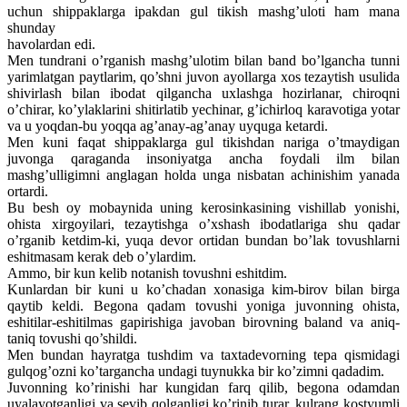
uchun shippaklarga ipakdan gul tikish mashg’uloti ham mana
shunday
havolardan edi.
Men tundrani o’rganish mashg’ulotim bilan band bo’lgancha tunni
yarimlatgan paytlarim, qo’shni juvon ayollarga xos tezaytish usulida
shivirlash bilan ibodat qilgancha uxlashga hozirlanar, chiroqni
o’chirar, ko’ylaklarini shitirlatib yechinar, g’ichirloq karavotiga yotar
va u yoqdan-bu yoqqa ag’anay-ag’anay uyquga ketardi.
Men kuni faqat shippaklarga gul tikishdan nariga o’tmaydigan
juvonga qaraganda insoniyatga ancha foydali ilm bilan
mashg’ulligimni anglagan holda unga nisbatan achinishim yanada
ortardi.
Bu besh oy mobaynida uning kerosinkasining vishillab yonishi,
ohista xirgoyilari, tezaytishga o’xshash ibodatlariga shu qadar
o’rganib ketdim-ki, yuqa devor ortidan bundan bo’lak tovushlarni
eshitmasam kerak deb o’ylardim.
Ammo, bir kun kelib notanish tovushni eshitdim.
Kunlardan bir kuni u ko’chadan xonasiga kim-birov bilan birga
qaytib keldi. Begona qadam tovushi yoniga juvonning ohista,
eshitilar-eshitilmas gapirishiga javoban birovning baland va aniq-
taniq tovushi qo’shildi.
Men bundan hayratga tushdim va taxtadevorning tepa qismidagi
gulqog’ozni ko’targancha undagi tuynukka bir ko’zimni qadadim.
Juvonning ko’rinishi har kungidan farq qilib, begona odamdan
uyalayotganligi va sevib qolganligi ko’rinib turar, kulrang kostyumli