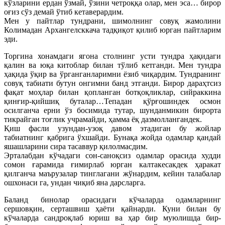
кўзларини ердан ўзмай, ўзини четроққа олар, мен эса… бирор
оғиз сўз демай ўтиб кетаверардим.
Мен у пайтлар тундрани, шимолнинг совуқ жамолини
Колимадан Архангелсккача тадқиқот қилиб юрган пайтларим
эди.
Торгина хонамдаги ягона столнинг усти тундра ҳақидаги
қалин ва юқа китоблар билан тўлиб кетганди. Мен тундра
ҳақида ўқир ва ўрганганларимни ёзиб чиқардим. Тундранинг
совуқ табиати бутун онгимни банд этганди. Бирор дараҳтсиз
фақат моҳлар билан қопланган ботқоқликлар, сийраккина
қинғир-қийшиқ буталар…Тепадан қўрғошиндек осмон
осилганча ерни ўз босимида тутар, шунданмикин бирорта
тикрайган тоғлик учрамайди, ҳамма ёқ дазмоллангандек.
Қиш фасли узундан-узоқ давом этадиган бу жойлар
табиатнинг қабрига ўхшайди. Бунақа жойда одамлар қандай
яшашларини сира тасаввур қилолмасдим.
Эрталабдан кўчадаги сон-саноқсиз одамлар орасида худди
сомон ғарамида ғимирлаб юрган калтакесакдек ҳаракат
қилганча маърузалар тинглагани жўнардим, кейин талабалар
ошхонаси га, ундан чиқиб яна дарсларга.
Баланд бинолар орасидаги кўчаларда одамларнинг
сершовқин, серташвиш ҳаёти қайнарди. Куни билан бу
кўчаларда сандроқлаб юриш ва ҳар бир муюлишда бир-