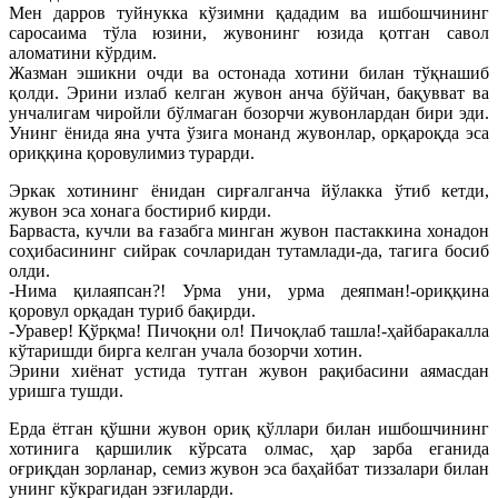
Мен дарров туйнукка кўзимни қададим ва ишбошчининг
саросаима тўла юзини, жувонинг юзида қотган савол
аломатини кўрдим.
Жазман эшикни очди ва остонада хотини билан тўқнашиб
қолди. Эрини излаб келган жувон анча бўйчан, бақувват ва
унчалигам чиройли бўлмаган бозорчи жувонлардан бири эди.
Унинг ёнида яна учта ўзига монанд жувонлар, орқароқда эса
ориққина қоровулимиз турарди.
Эркак хотининг ёнидан сирғалганча йўлакка ўтиб кетди,
жувон эса хонага бостириб кирди.
Барваста, кучли ва ғазабга минган жувон пастаккина хонадон
соҳибасининг сийрак сочларидан тутамлади-да, тагига босиб
олди.
-Нима қилаяпсан?! Урма уни, урма деяпман!-ориққина
қоровул орқадан туриб бақирди.
-Уравер! Қўрқма! Пичоқни ол! Пичоқлаб ташла!-ҳайбаракалла
кўтаришди бирга келган учала бозорчи хотин.
Эрини хиёнат устида тутган жувон рақибасини аямасдан
уришга тушди.
Ерда ётган қўшни жувон ориқ қўллари билан ишбошчининг
хотинига қаршилик кўрсата олмас, ҳар зарба еганида
оғриқдан зорланар, семиз жувон эса баҳайбат тиззалари билан
унинг кўкрагидан эзғиларди.