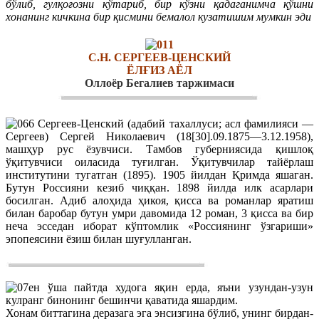
бўлиб, гулқоғозни кўтариб, бир кўзни қадаганимча қўшни
хонанинг кичкина бир қисмини бемалол кузатишим мумкин эди
С.Н. СЕРГЕЕВ-ЦЕНСКИЙ
ЁЛҒИЗ АЁЛ
Оллоёр Бегалиев таржимаси
Сергеев-Ценский (адабий тахаллуси; асл фамилияси —
Сергеев) Сергей Николаевич (18[30].09.1875—3.12.1958),
машҳур рус ёзувчиси. Тамбов губерниясида қишлоқ
ўқитувчиси оиласида туғилган. Ўқитувчилар тайёрлаш
институтини тугатган (1895). 1905 йилдан Қримда яшаган.
Бутун Россияни кезиб чиққан. 1898 йилда илк асарлари
босилган. Адиб алоҳида ҳикоя, қисса ва романлар яратиш
билан баробар бутун умри давомида 12 роман, 3 қисса ва бир
неча эсседан иборат кўптомлик «Россиянинг ўзгариши»
эпопеясини ёзиш билан шуғулланган.
ен ўша пайтда худога яқин ерда, яъни узундан-узун
кулранг бинонинг бешинчи қаватида яшардим.
Хонам биттагина деразага эга энсизгина бўлиб, унинг бирдан-