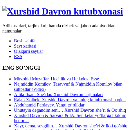
Adib asarlari, tarjimalari, hamda o'zbek va jahon adabiyotidan
namunalar
Bosh sahifa
Sayt xaritasi
Qiziqarli saytlar
RSS
ENG SO’NGGI
Mirzohid Muzaffar. Hechlik va Hellados. Esse
Najmiddin Komilov. Tasavvuf & Najmiddin Komilov bilan
suhbatlar (Video)
Attila Ilxan. She’rlar. Xurshid Davron tarjimalari
Rajab Xolbek. Xurshid Davron va uning kutubxonasi haqida
Abduhamid Pardayev. Yangi to’rtliklar
Unutayin degandim seni… Xurshid Davron she’ri & Qo’shiq
Xurshid Davron & Sarvara & IA. Sen kelar yo’llarga tikildim
bedor…
Xayr, dema, sevgilim… Xurshid Davron she’ri & Ikki qo’shiq