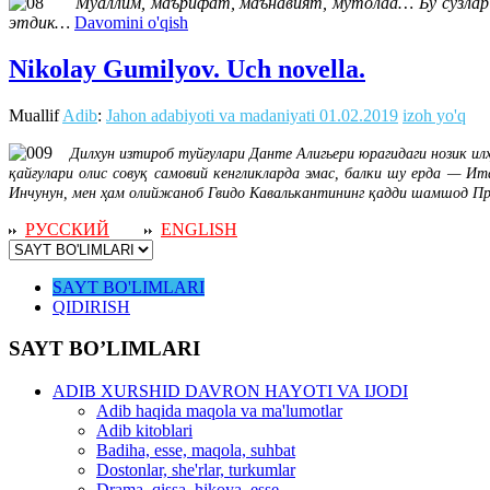
Муаллим, маърифат, маънавият, мутолаа… Бу сўзлар му
этдик…
Davomini o'qish
Nikolay Gumilyov. Uch novella.
Muallif
Adib
:
Jahon adabiyoti va madaniyati
01.02.2019
izoh yo'q
Дилхун изтироб туйғулари Данте Алигьери юрагидаги нозик илҳ
қайғулари олис совуқ самовий кенгликларда эмас, балки шу ерда — Ит
Инчунун, мен ҳам олийжаноб Гвидо Кавалькантининг қадди шамшод П
РУССКИЙ
ENGLISH
SAYT BO'LIMLARI
QIDIRISH
SAYT BO’LIMLARI
ADIB XURSHID DAVRON HAYOTI VA IJODI
Adib haqida maqola va ma'lumotlar
Adib kitoblari
Badiha, esse, maqola, suhbat
Dostonlar, she'rlar, turkumlar
Drama, qissa, hikoya, esse