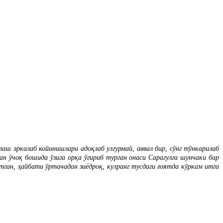
лаш эркалаб койинишлари адоқлаб улгурмай, аввал бир, сўнг тўнкарилиб
н ўчоқ бошида ўзига орқа ўгириб турган онаси Сарагулга шунчаки бир
ган, ҳайбати ўртачадан зиёдроқ, кулранг тусдаги ғоятда кўркам итга