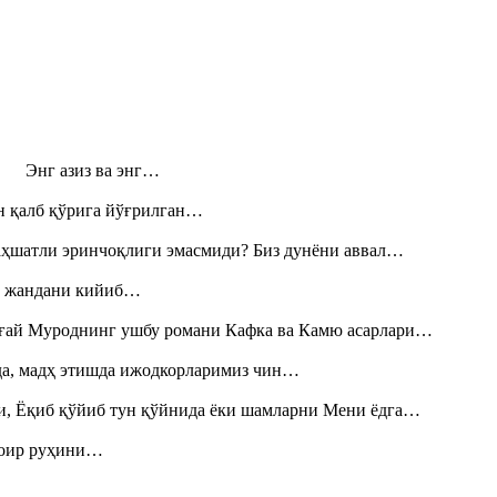
н! Энг азиз ва энг…
н қалб қўрига йўғрилган…
аҳшатли эринчоқлиги эмасмиди? Биз дунёни аввал…
», жандани кийиб…
Тоғай Муроднинг ушбу романи Кафка ва Камю асарлари…
шда, мадҳ этишда ижодкорларимиз чин…
и, Ёқиб қўйиб тун қўйнида ёки шамларни Мени ёдга…
шоир руҳини…