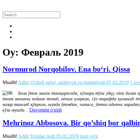
Oy:
Февраль 2019
Normurod Norqobilov. Ena bo‘ri. Qissa
Muallif
Adib
:
O'zbek tarixi, adabiyoti va madaniyati
07.02.2019
1 iz
Бола ўтов эшиги ташқарисида, кўзлари тўла уйқу, оёғи билан 
ётган иккинчи пойини топиб, оёғига иларкан, сўл тарафда қалашиб ё
назар ташлаб қўяркан, шунда ўтовдан, чамаси, ўттиз одимча наридан
Davomini o'qish
кўзи тушди…
Mehrinoz Abbosova. Bir qo’shiq bor qal
Muallif
Adib
:
Yoshlar ijodi
05.02.2019
izoh yo'q