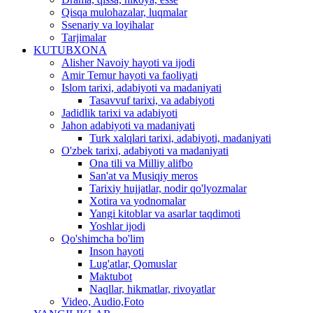
Qisqa mulohazalar, luqmalar
Ssenariy va loyihalar
Tarjimalar
KUTUBXONA
Alisher Navoiy hayoti va ijodi
Amir Temur hayoti va faoliyati
Islom tarixi, adabiyoti va madaniyati
Tasavvuf tarixi, va adabiyoti
Jadidlik tarixi va adabiyoti
Jahon adabiyoti va madaniyati
Turk xalqlari tarixi, adabiyoti, madaniyati
O'zbek tarixi, adabiyoti va madaniyati
Ona tili va Milliy alifbo
San'at va Musiqiy meros
Tarixiy hujjatlar, nodir qo'lyozmalar
Xotira va yodnomalar
Yangi kitoblar va asarlar taqdimoti
Yoshlar ijodi
Qo'shimcha bo'lim
Inson hayoti
Lug'atlar, Qomuslar
Maktubot
Naqllar, hikmatlar, rivoyatlar
Video, Audio,Foto