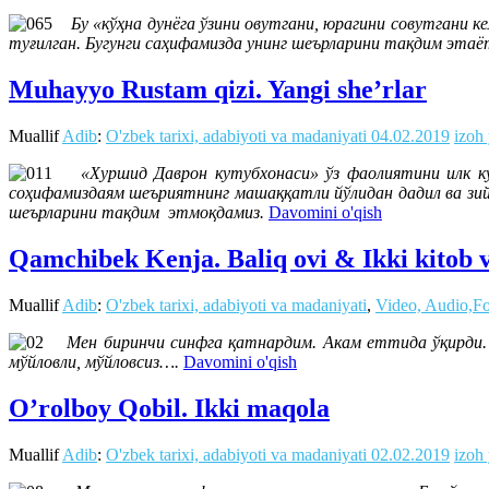
Бу «кўҳна дунёга ўзини овутгани, юрагини совутгани 
туғилган. Бугунги саҳифамизда унинг шеърларини тақдим этаё
Muhayyo Rustam qizi. Yangi she’rlar
Muallif
Adib
:
O'zbek tarixi, adabiyoti va madaniyati
04.02.2019
izoh
«Хуршид Даврон кутубхонаси» ўз фаолиятини илк кунл
соҳифамиздаям шеъриятнинг машаққатли йўлидан дадил ва зий
шеърларини тақдим этмоқдамиз.
Davomini o'qish
Qamchibek Kenja. Baliq ovi & Ikki kitob 
Muallif
Adib
:
O'zbek tarixi, adabiyoti va madaniyati
,
Video, Audio,F
Мен биринчи синфга қатнардим. Акам еттида ўқирди. О
мўйловли, мўйловсиз….
Davomini o'qish
O’rolboy Qobil. Ikki maqola
Muallif
Adib
:
O'zbek tarixi, adabiyoti va madaniyati
02.02.2019
izoh