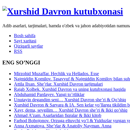
Adib asarlari, tarjimalari, hamda o'zbek va jahon adabiyotidan namun
Bosh sahifa
Sayt xaritasi
Qiziqarli saytlar
RSS
ENG SO’NGGI
Mirzohid Muzaffar. Hechlik va Hellados. Esse
Najmiddin Komilov. Tasavvuf & Najmiddin Komilov bilan suhb
Attila Ilxan. She’rlar. Xurshid Davron tarjimalari
Rajab Xolbek. Xurshid Davron va uning kutubxonasi haqida
Abduhamid Pardayev. Yangi to’rtliklar
Unutayin degandim seni… Xurshid Davron she’ri & Qo’shiq
Xurshid Davron & Sarvara & IA. Sen kelar yo’llarga tikildim
Xayr, dema, sevgilim… Xurshid Davron she’ri & Ikki qo’shiq
Ahmad A’zam. Asarlaridan fiqralar & Ikki kitob
Farhod Bobojonov. Orzuga eltuvchi yo‘l & Yulduzlar yurgan y
Anna Axmatova. She’rlar & Anatoliy Nayman. Anna