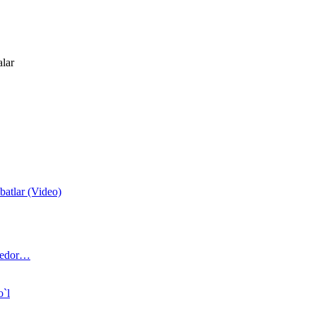
alar
atlar (Video)
 bedor…
o`l