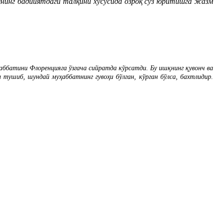
инг бадииятдаги талқини хусусида озроқ сўз юритишга жазм
ббатини Флоренцияга ўзгача сийратда кўрсатди. Бу ишқнинг қувонч ва
 тушиб, шундай муҳаббатнинг гувоҳи бўлган, кўрган бўлса, бахтлидир.