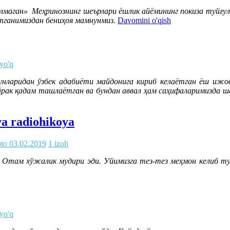
келмаган» Меҳринознинг шеърлари ёшлик айёмининг покиза туй
тганимиздан бениҳоя мамнунмиз.
Davomini o'qish
 yo'q
аридан ўзбек адабиёти майдонига кириб келаётган ёш ижодк
рак қадам ташлаётган ва бундан аввал ҳам саҳифаларимизда ше
va radiohikoya
oto
03.02.2019
1 izoh
там хўжалик мудири эди. Уйимизга тез-тез меҳмон келиб турар
 yo'q