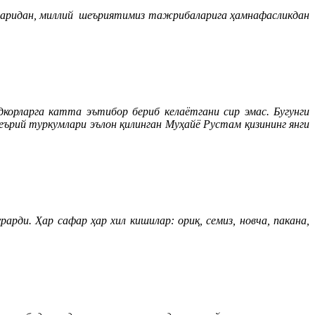
ғуларидан, миллий шеъриятимиз тажрибаларига ҳамнафасликдан
орларга катта эътибор бериб келаётгани сир эмас. Бугунги
ърий туркумлари эълон қилинган Муҳайё Рустам қизининг янги
ди. Ҳар сафар ҳар хил кишилар: ориқ, семиз, новча, пакана,