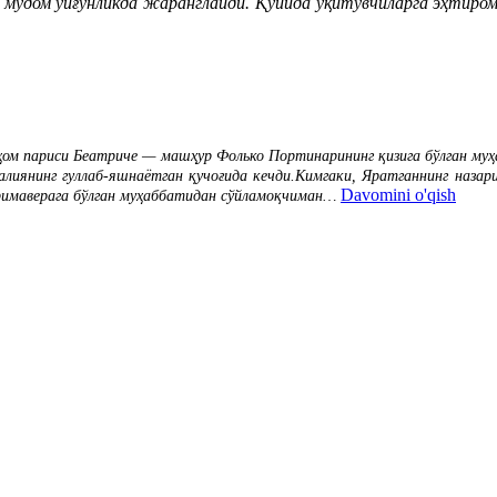
дом уйғунликда жаранглайди. Қуйида ўқитувчиларга эҳтиромн
ом париси Беатриче — машҳур Фолько Портинарининг қизига бўлган муҳа
алиянинг гуллаб-яшнаётган қучоғида кечди.Кимгаки, Яратганнинг назари
Davomini o'qish
римаверага бўлган муҳаббатидан сўйламоқчиман…