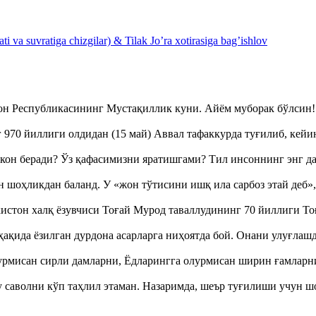
 va suvratiga chizgilar) & Tilak Jo’ra xotirasiga bag’ishlov
тон Республикасининг Мустақиллик куни. Айём муборак бўлси
970 йиллиги олдидан (15 май) Аввал тафаккурда туғилиб, кейи
кон беради? Ўз қафасимизни яратишгами? Тил инсоннинг энг д
оҳликдан баланд. У «жон тўтисини ишқ ила сарбоз этай деб
истон халқ ёзувчиси Тоғай Мурод таваллудининг 70 йиллиги 
ақида ёзилган дурдона асарларга ниҳоятда бой. Онани улуғла
урмисан сирли дамларни, Ёдларингга олурмисан ширин ғамларн
аволни кўп таҳлил этаман. Назаримда, шеър туғилиши учун 