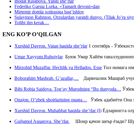
Ibodat Rajabova. Yangi she’rlar
Federiko Garsia Lorka. «Tamarit devoni»dan
Mirtemir domla xotirasiga bag’ishlov
Sulaymon Rahmon. Orzulardan yaratdi dunyo. (Tilak Jo’ra siyrati
Tolibi ilm kerak…
ENG KO’P O’QILGAN
Xurshid Davron. Vatan haqida she’rlar
1 сентябрь - Ўзбекис
Umar Xayyom.Ruboiylar
Буюк Умар Хайём таваллудининг 
Mirzohid Muzaffar. Hechlik va Hellados. Esse
Тил нимага им
Boborahim Mashrab. G’azallar,…
Дарвешлик Машраб учун ш
Bibi Robia Saidova. Tog‘ay Murodning “Bu dunyoda…
Ўзбек
Onajon. O’zbek shoirlarining onaga…
Ўзбек адабиёти Она ҳ
Xurshid Davron. Muhabbat haqida she’rlar (I)
Ёдларингга ол
Guljamol Asqarova. She’rlar.
Шоир қачон шеър ёзади? Шу с