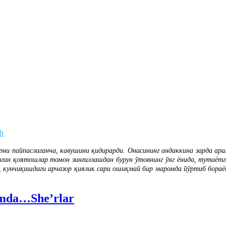
oh
ерни пайпаслаганча, кавушини қидирарди. Онасининг андаккина зарда ара
тган қоятошлар томон зинғиллашдан бурун ўтовнинг ўнг ёнида, тутаётга
, кунчиқишдаги арчазор қиялик сари ошиқмай бир маромда йўртиб бораёт
bimda…She’rlar