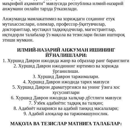
маърифий аҳамияти” мавзусида республика илмий-назарий
анжумани онлайн тарзда ўтказилади.
Анжуманда мамлакатимиз ва хориждаги соҳанинг етук
мутахассислари, олимлар, профессор-ўқитувчилар,
докторантлар, мустақил тадқиқодчилар, магистрантлар,
иқтидорли талабалар ўз мақола ва тезислари билан иштироқ
этиши мумкин.
ИЛМИЙ-НАЗАРИЙ АНЖУМАН ИШИНИНГ
ЙЎНАЛИШЛАРИ:
1. Хуршид Даврон ижодида жанр ва образлар ранг баранглиги
2. Хуршид Даврон ижодининг юртимиз ва хорижда
ўрганилиши.
3. Хуршид Даврон таржималари.
4. Хуршид Даврон ижодида тарих мавзуси
5. Хуршид Даврон драматургияси ва унинг ўзига хос
хусусиятлари
6. Хуршид Даврон ижодида халқлар дўстлиги мавзуси
7. Ўзбек адабиёти: тадқиқ ва талқин;
8. Адабиёт назарияси ва адабий танқид масалалари;
9. Адабий алоқалар ва таржимашунослик.
МАҚОЛА ВА ТЕЗИСЛАР МАТНИГА ТАЛАБЛАР: