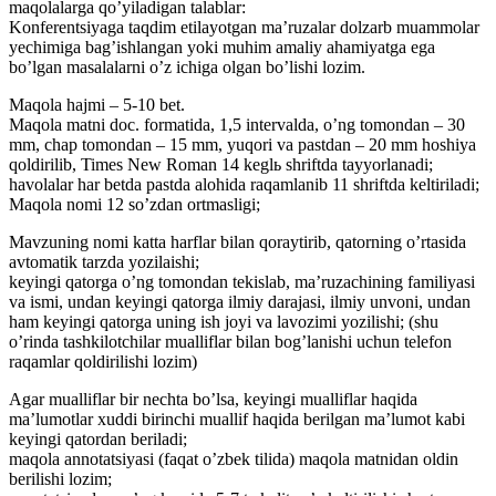
maqolalarga qo’yiladigan talablar:
Konferentsiyaga taqdim etilayotgan ma’ruzalar dolzarb muammolar
yechimiga bag’ishlangan yoki muhim amaliy ahamiyatga ega
bo’lgan masalalarni o’z ichiga olgan bo’lishi lozim.
Maqola hajmi – 5-10 bet.
Maqola matni doc. formatida, 1,5 intervalda, o’ng tomondan – 30
mm, chap tomondan – 15 mm, yuqori va pastdan – 20 mm hoshiya
qoldirilib, Times New Roman 14 keglь shriftda tayyorlanadi;
havolalar har betda pastda alohida raqamlanib 11 shriftda keltiriladi;
Maqola nomi 12 so’zdan ortmasligi;
Mavzuning nomi katta harflar bilan qoraytirib, qatorning o’rtasida
avtomatik tarzda yozilaishi;
keyingi qatorga o’ng tomondan tekislab, ma’ruzachining familiyasi
va ismi, undan keyingi qatorga ilmiy darajasi, ilmiy unvoni, undan
ham keyingi qatorga uning ish joyi va lavozimi yozilishi; (shu
o’rinda tashkilotchilar mualliflar bilan bog’lanishi uchun telefon
raqamlar qoldirilishi lozim)
Agar mualliflar bir nechta bo’lsa, keyingi mualliflar haqida
ma’lumotlar xuddi birinchi muallif haqida berilgan ma’lumot kabi
keyingi qatordan beriladi;
maqola annotatsiyasi (faqat o’zbek tilida) maqola matnidan oldin
berilishi lozim;