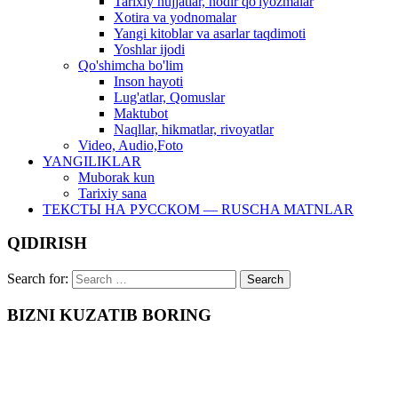
Tarixiy hujjatlar, nodir qo'lyozmalar
Xotira va yodnomalar
Yangi kitoblar va asarlar taqdimoti
Yoshlar ijodi
Qo'shimcha bo'lim
Inson hayoti
Lug'atlar, Qomuslar
Maktubot
Naqllar, hikmatlar, rivoyatlar
Video, Audio,Foto
YANGILIKLAR
Muborak kun
Tarixiy sana
ТЕКСТЫ НА РУССКОМ — RUSCHA MATNLAR
QIDIRISH
Search for:
BIZNI KUZATIB BORING