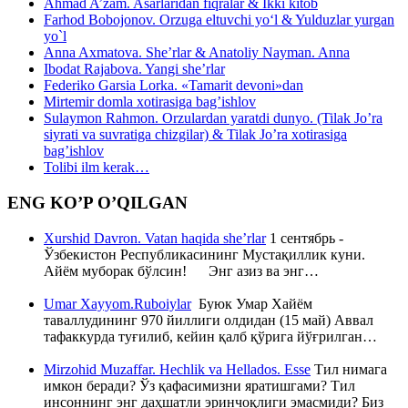
Ahmad A’zam. Asarlaridan fiqralar & Ikki kitob
Farhod Bobojonov. Orzuga eltuvchi yo‘l & Yulduzlar yurgan
yo`l
Anna Axmatova. She’rlar & Anatoliy Nayman. Anna
Ibodat Rajabova. Yangi she’rlar
Federiko Garsia Lorka. «Tamarit devoni»dan
Mirtemir domla xotirasiga bag’ishlov
Sulaymon Rahmon. Orzulardan yaratdi dunyo. (Tilak Jo’ra
siyrati va suvratiga chizgilar) & Tilak Jo’ra xotirasiga
bag’ishlov
Tolibi ilm kerak…
ENG KO’P O’QILGAN
Xurshid Davron. Vatan haqida she’rlar
1 сентябрь -
Ўзбекистон Республикасининг Мустақиллик куни.
Айём муборак бўлсин! Энг азиз ва энг…
Umar Xayyom.Ruboiylar
Буюк Умар Хайём
таваллудининг 970 йиллиги олдидан (15 май) Аввал
тафаккурда туғилиб, кейин қалб қўрига йўғрилган…
Mirzohid Muzaffar. Hechlik va Hellados. Esse
Тил нимага
имкон беради? Ўз қафасимизни яратишгами? Тил
инсоннинг энг даҳшатли эринчоқлиги эмасмиди? Биз