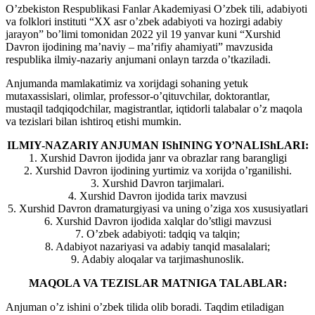
O’zbekiston Respublikasi Fanlar Akademiyasi O’zbek tili, adabiyoti
va folklori instituti “XX asr o’zbek adabiyoti va hozirgi adabiy
jarayon” bo’limi tomonidan 2022 yil 19 yanvar kuni “Xurshid
Davron ijodining ma’naviy – ma’rifiy ahamiyati” mavzusida
respublika ilmiy-nazariy anjumani onlayn tarzda o’tkaziladi.
Anjumanda mamlakatimiz va xorijdagi sohaning yetuk
mutaxassislari, olimlar, professor-o’qituvchilar, doktorantlar,
mustaqil tadqiqodchilar, magistrantlar, iqtidorli talabalar o’z maqola
va tezislari bilan ishtiroq etishi mumkin.
ILMIY-NAZARIY ANJUMAN IShINING YO’NALIShLARI:
1. Xurshid Davron ijodida janr va obrazlar rang barangligi
2. Xurshid Davron ijodining yurtimiz va xorijda o’rganilishi.
3. Xurshid Davron tarjimalari.
4. Xurshid Davron ijodida tarix mavzusi
5. Xurshid Davron dramaturgiyasi va uning o’ziga xos xususiyatlari
6. Xurshid Davron ijodida xalqlar do’stligi mavzusi
7. O’zbek adabiyoti: tadqiq va talqin;
8. Adabiyot nazariyasi va adabiy tanqid masalalari;
9. Adabiy aloqalar va tarjimashunoslik.
MAQOLA VA TEZISLAR MATNIGA TALABLAR:
Anjuman o’z ishini o’zbek tilida olib boradi. Taqdim etiladigan