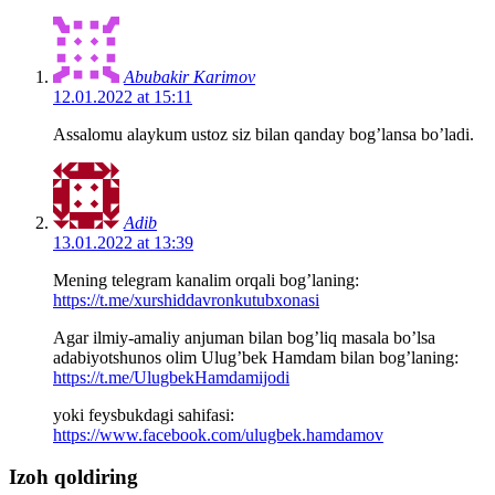
Abubakir Karimov
12.01.2022 at 15:11
Assalomu alaykum ustoz siz bilan qanday bog’lansa bo’ladi.
Adib
13.01.2022 at 13:39
Mening telegram kanalim orqali bog’laning:
https://t.me/xurshiddavronkutubxonasi
Agar ilmiy-amaliy anjuman bilan bog’liq masala bo’lsa
adabiyotshunos olim Ulug’bek Hamdam bilan bog’laning:
https://t.me/UlugbekHamdamijodi
yoki feysbukdagi sahifasi:
https://www.facebook.com/ulugbek.hamdamov
Izoh qoldiring