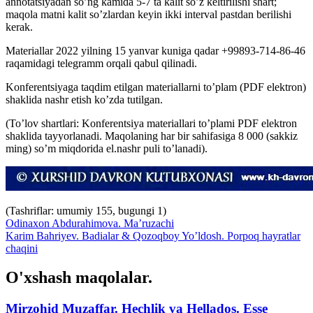
annotatsiyadan so’ng kamida 5-7 ta kalit so’z keltirilishi shart;
maqola matni kalit so’zlardan keyin ikki interval pastdan berilishi
kerak.
Materiallar 2022 yilning 15 yanvar kuniga qadar +99893-714-86-46
raqamidagi telegramm orqali qabul qilinadi.
Konferentsiyaga taqdim etilgan materiallarni to’plam (PDF elektron)
shaklida nashr etish ko’zda tutilgan.
(To’lov shartlari: Konferentsiya materiallari to’plami PDF elektron
shaklida tayyorlanadi. Maqolaning har bir sahifasiga 8 000 (sakkiz
ming) so’m miqdorida el.nashr puli to’lanadi).
(Tashriflar: umumiy 155, bugungi 1)
Odinaxon Abdurahimova. Ma’ruzachi
Karim Bahriyev. Badialar & Qozoqboy Yo’ldosh. Porpoq hayratlar
chaqini
O'xshash maqolalar.
Mirzohid Muzaffar. Hechlik va Hellados. Esse