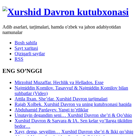
Adib asarlari, tarjimalari, hamda o'zbek va jahon adabiyotidan
namunalar
Bosh sahifa
Sayt xaritasi
Qiziqarli saytlar
RSS
ENG SO’NGGI
Mirzohid Muzaffar. Hechlik va Hellados. Esse
Najmiddin Komilov. Tasavvuf & Najmiddin Komilov bilan
suhbatlar (Video)
Attila Ilxan. She’rlar. Xurshid Davron tarjimalari
Rajab Xolbek. Xurshid Davron va uning kutubxonasi haqida
Abduhamid Pardayev. Yangi to’rtliklar
Unutayin degandim seni… Xurshid Davron she’ri & Qo’shiq
Xurshid Davron & Sarvara & IA. Sen kelar yo’llarga tikildim
bedor…
Xayr, dema, sevgilim… Xurshid Davron she’ri & Ikki qo’shiq