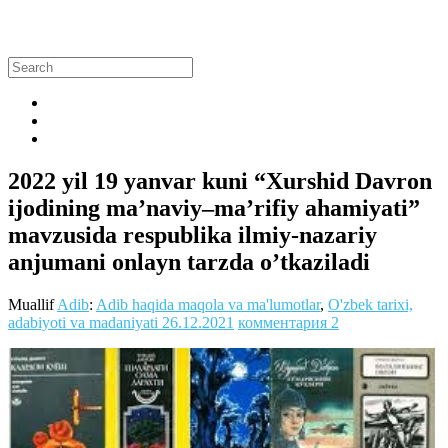
2022 yil 19 yanvar kuni “Xurshid Davron
ijodining ma’naviy–ma’rifiy ahamiyati”
mavzusida respublika ilmiy-nazariy
anjumani onlayn tarzda o’tkaziladi
Muallif
Adib
:
Adib haqida maqola va ma'lumotlar
,
O'zbek tarixi,
adabiyoti va madaniyati
26.12.2021
комментария 2