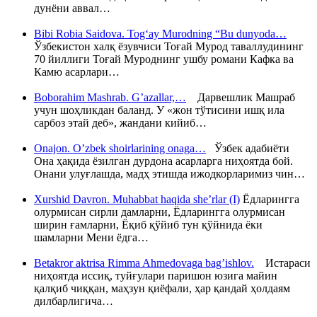
дунёни аввал…
Bibi Robia Saidova. Tog‘ay Murodning “Bu dunyoda…
Ўзбекистон халқ ёзувчиси Тоғай Мурод таваллудининг
70 йиллиги Тоғай Муроднинг ушбу романи Кафка ва
Камю асарлари…
Boborahim Mashrab. G’azallar,…
Дарвешлик Машраб
учун шоҳликдан баланд. У «жон тўтисини ишқ ила
сарбоз этай деб», жандани кийиб…
Onajon. O’zbek shoirlarining onaga…
Ўзбек адабиёти
Она ҳақида ёзилган дурдона асарларга ниҳоятда бой.
Онани улуғлашда, мадҳ этишда ижодкорларимиз чин…
Xurshid Davron. Muhabbat haqida she’rlar (I)
Ёдларингга
олурмисан сирли дамларни, Ёдларингга олурмисан
ширин ғамларни, Ёқиб қўйиб тун қўйнида ёки
шамларни Мени ёдга…
Betakror aktrisa Rimma Ahmedovaga bag’ishlov.
Истараси
ниҳоятда иссиқ, туйғулари паришон юзига майин
қалқиб чиққан, маҳзун қиёфали, ҳар қандай ҳолдаям
дилбарлигича…