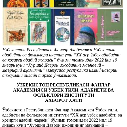
Ўзбекистон Республикаси Фанлар Академияси Ўзбек тили,
адабиёти ва фольклори институти “ХХ аср ўзбек адабиёти
ва ҳозирги адабий жараён” бўлими томонидан 2022 йил 19
январь куни “Хуршид Даврон ижодининг маънавий –
маърифий аҳамияти” мавзусида республика илмий-назарий
анжумани онлайн тарзда ўтказилади.
ЎЗБЕКИСТОН РЕСПУБЛИКАСИ ФАНЛАР
АКАДЕМИЯСИ ЎЗБЕК ТИЛИ, АДАБИЁТИ ВА
ФОЛЬКЛОРИ ИНСТИТУТИ
АХБОРОТ ХАТИ
Ўзбекистон Республикаси Фанлар Академияси Ўзбек тили,
адабиёти ва фольклори институти “ХХ аср ўзбек адабиёти ва
ҳозирги адабий жараён” бўлими томонидан 2022 йил 19
январь куни “Хуршид Даврон ижодининг маънавий –