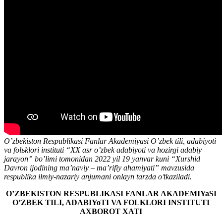
O’zbekiston Respublikasi Fanlar Akademiyasi O’zbek tili, adabiyoti
va folьklori instituti “XX asr o’zbek adabiyoti va hozirgi adabiy
jarayon” bo’limi tomonidan 2022 yil 19 yanvar kuni “Xurshid
Davron ijodining ma’naviy – ma’rifiy ahamiyati” mavzusida
respublika ilmiy-nazariy anjumani onlayn tarzda o’tkaziladi.
O’ZBEKISTON RESPUBLIKASI FANLAR AKADEMIYaSI
O’ZBEK TILI, ADABIYoTI VA FOLKLORI INSTITUTI
AXBOROT XATI