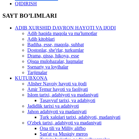
QIDIRISH
SAYT BO’LIMLARI
ADIB XURSHID DAVRON HAYOTI VA IJODI
Adib haqida maqola va ma'lumotlar
Adib kitoblari
Badiha, esse, maqola, suhbat
Dostonlar, she'rlar, turkumlar
Drama, qissa, hikoya, esse
Qisqa mulohazalar, luqmalar
Ssenariy va loyihalar
Tarjimalar
KUTUBXONA
Alisher Navoiy hayoti va ijodi
Amir Temur hayoti va faoliyati
Islom tarixi, adabiyoti va madaniyati
Tasavvuf tarixi, va adabiyoti
Jadidlik tarixi va adabiyoti
Jahon adabiyoti va madaniyati
Turk xalqlari tarixi, adabiyoti, madaniyati
O'zbek tarixi, adabiyoti va madaniyati
Ona tili va Milliy alifbo
San'at va Musiqiy meros