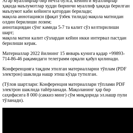
Агар муаллифлар бир нечта бўлса, кейинги муаллифлар
ҳақида маълумотлар худди биринчи муаллиф ҳақида берилган
маълумот каби кейинги қатордан берилади;
мақола аннотацияси (фақат ўзбек тилида) мақола матнидан
олдин берилиши лозим;
аннотациядан сўнг камида 5-7 та калит сўз келтирилиши
шарт;
мақола матни калит сўзлардан кейин икки интервал пастдан
берилиши керак.
Материаллар 2022 йилнинг 15 январь кунига қадар +99893-
714-86-46 рақамидаги телеграмм орқали қабул қилинади.
Конференцияга тақдим этилган материалларни тўплам (PDF
электрон) шаклида нашр этиш кўзда тутилган.
(Тўлов шартлари: Конференция материаллари тўплами PDF
электрон шаклида тайёрланади. Мақоланинг ҳар бир
саҳифасига 8 000 (саккиз минг) сўм миқдорида эл.нашр пули
тўланади).