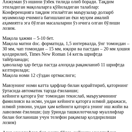
Анжуман ўз ишини ўзбек тилида олиб боради. Тақдим
этиладиган мақолаларга қўйиладиган талаблар:
Конференцияга тақдим этилаётган маърузалар долзарб
муаммолар ечимига бағишланган ёки муҳим амалий
аҳамиятга эга бўлган масалаларни ўз ичига олган бўлиши
лозим.
Мақола ҳажми – 5-10 бет.
Мақола матни doc. форматида, 1,5 интервалда, ўнг томондан –
30 мм, чап томондан – 15 мм, юқори ва пастдан – 20 мм ҳошия
қолдирилиб, Times New Roman 14 кегль шрифтда
тайёрланади;
ҳаволалар ҳар бетда пастда алоҳида рақамланиб 11 шрифтда
келтирилади;
Мақола номи 12 сўздан ортмаслиги;
Мавзунинг номи катта ҳарфлар билан қорайтириб, қаторнинг
ўртасида автоматик тарзда ёзилаиши;
кейинги қаторга ўнг томондан текислаб, маърузачининг
фамилияси ва исми, ундан кейинги қаторга илмий даражаси,
илмий унвони, ундан ҳам кейинги қаторга унинг иш жойи ва
лавозими ёзилиши; (шу ўринда ташкилотчилар муаллифлар
билан боғланиши учун телефон рақамлар қолдирилиши
лозим)