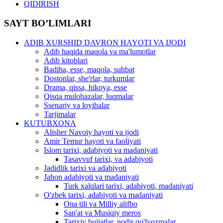
QIDIRISH
SAYT BO’LIMLARI
ADIB XURSHID DAVRON HAYOTI VA IJODI
Adib haqida maqola va ma'lumotlar
Adib kitoblari
Badiha, esse, maqola, suhbat
Dostonlar, she'rlar, turkumlar
Drama, qissa, hikoya, esse
Qisqa mulohazalar, luqmalar
Ssenariy va loyihalar
Tarjimalar
KUTUBXONA
Alisher Navoiy hayoti va ijodi
Amir Temur hayoti va faoliyati
Islom tarixi, adabiyoti va madaniyati
Tasavvuf tarixi, va adabiyoti
Jadidlik tarixi va adabiyoti
Jahon adabiyoti va madaniyati
Turk xalqlari tarixi, adabiyoti, madaniyati
O'zbek tarixi, adabiyoti va madaniyati
Ona tili va Milliy alifbo
San'at va Musiqiy meros
Tarixiy hujjatlar, nodir qo'lyozmalar