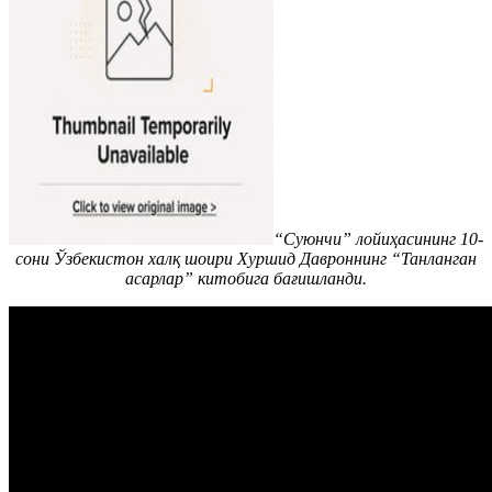
“Суюнчи” лойиҳасининг 10-
сони Ўзбекистон халқ шоири Хуршид Давроннинг “Танланган
асарлар” китобига бағишланди.