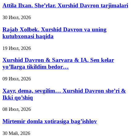
Attila Ilxan. She’rlar. Xurshid Davron tarjimalari
30 Июл, 2026
Rajab Xolbek. Xurshid Davron va uning
kutubxonasi haqida
19 Июл, 2026
Xurshid Davron & Sarvara & IA. Sen kelar
yo’llarga tikildim bedor…
09 Июл, 2026
Xayr, dema, sevgilim… Xurshid Davron she’ri &
Ikki qo’shiq
08 Июл, 2026
Mirtemir domla xotirasiga bag’ishlov
30 Май, 2026