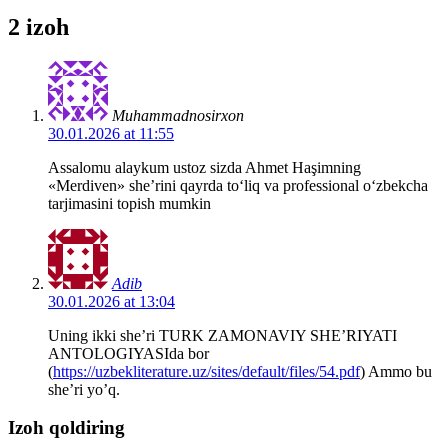
2 izoh
Muhammadnosirxon
30.01.2026 at 11:55
Assalomu alaykum ustoz sizda Ahmet Haşimning
«Merdiven» she’rini qayrda to‘liq va professional o‘zbekcha
tarjimasini topish mumkin
Adib
30.01.2026 at 13:04
Uning ikki she’ri TURK ZAMONAVIY SHE’RIYATI
ANTOLOGIYASIda bor
(
https://uzbekliterature.uz/sites/default/files/54.pdf
) Ammo bu
she’ri yo’q.
Izoh qoldiring