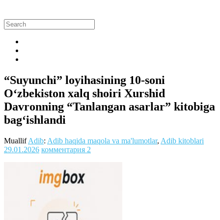
“Suyunchi” loyihasining 10-soni
O‘zbekiston xalq shoiri Xurshid
Davronning “Tanlangan asarlar” kitobiga
bag‘ishlandi
Muallif
Adib
:
Adib haqida maqola va ma'lumotlar
,
Adib kitoblari
29.01.2026
комментария 2