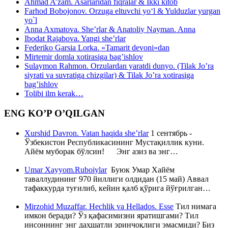
Ahmad A’zam. Asarlaridan fiqralar & Ikki kitob
Farhod Bobojonov. Orzuga eltuvchi yo‘l & Yulduzlar yurgan
yo`l
Anna Axmatova. She’rlar & Anatoliy Nayman. Anna
Ibodat Rajabova. Yangi she’rlar
Federiko Garsia Lorka. «Tamarit devoni»dan
Mirtemir domla xotirasiga bag’ishlov
Sulaymon Rahmon. Orzulardan yaratdi dunyo. (Tilak Jo’ra
siyrati va suvratiga chizgilar) & Tilak Jo’ra xotirasiga
bag’ishlov
Tolibi ilm kerak…
ENG KO’P O’QILGAN
Xurshid Davron. Vatan haqida she’rlar
1 сентябрь -
Ўзбекистон Республикасининг Мустақиллик куни.
Айём муборак бўлсин! Энг азиз ва энг…
Umar Xayyom.Ruboiylar
Буюк Умар Хайём
таваллудининг 970 йиллиги олдидан (15 май) Аввал
тафаккурда туғилиб, кейин қалб қўрига йўғрилган…
Mirzohid Muzaffar. Hechlik va Hellados. Esse
Тил нимага
имкон беради? Ўз қафасимизни яратишгами? Тил
инсоннинг энг даҳшатли эринчоқлиги эмасмиди? Биз