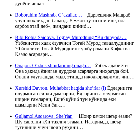
дунёни аввал…
Boborahim Mashrab. G’azallar,…
Дарвешлик Машраб
учун шоҳликдан баланд. У «жон тўтисини ишқ ила
сарбоз этай деб», жандани кийиб…
Bibi Robia Saidova. Tog‘ay Murodning “Bu dunyoda…
Ўзбекистон халқ ёзувчиси Тоғай Мурод таваллудининг
70 йиллиги Тоғай Муроднинг ушбу романи Кафка ва
Камю асарлари…
Onajon. O’zbek shoirlarining onaga…
Ўзбек адабиёти
Она ҳақида ёзилган дурдона асарларга ниҳоятда бой.
Онани улуғлашда, мадҳ этишда ижодкорларимиз чин…
Xurshid Davron. Muhabbat haqida she’rlar (I)
Ёдларингга
олурмисан сирли дамларни, Ёдларингга олурмисан
ширин ғамларни, Ёқиб қўйиб тун қўйнида ёки
шамларни Мени ёдга…
Guljamol Asqarova. She’rlar.
Шоир қачон шеър ёзади?
Шу саволни кўп таҳлил этаман. Назаримда, шеър
туғилиши учун шоир руҳини…