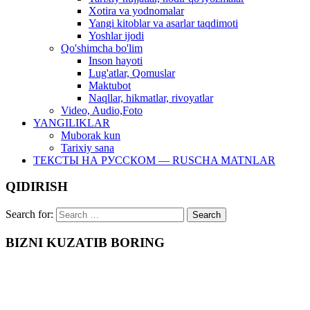
Xotira va yodnomalar
Yangi kitoblar va asarlar taqdimoti
Yoshlar ijodi
Qo'shimcha bo'lim
Inson hayoti
Lug'atlar, Qomuslar
Maktubot
Naqllar, hikmatlar, rivoyatlar
Video, Audio,Foto
YANGILIKLAR
Muborak kun
Tarixiy sana
ТЕКСТЫ НА РУССКОМ — RUSCHA MATNLAR
QIDIRISH
Search for:
BIZNI KUZATIB BORING