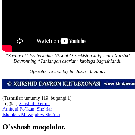
“Suyunchi” loyihasining 10-soni O‘zbekiston xalq shoiri Xurshid
Davronning “Tanlangan asarlar” kitobiga bag‘ishlandi.
Operator va montajchi: Jasur Tursunov
(Tashriflar: umumiy 119, bugungi 1)
Teg(lar)
Xurshid Davron
Amirqul Po’lkan. She’rlar.
Islombek Mirzaqulov. She’rlar
O'xshash maqolalar.