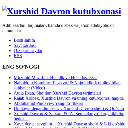
Adib asarlari, tarjimalari, hamda o'zbek va jahon adabiyotidan
namunalar
Bosh sahifa
Sayt xaritasi
Qiziqarli saytlar
RSS
ENG SO’NGGI
Mirzohid Muzaffar. Hechlik va Hellados. Esse
Najmiddin Komilov. Tasavvuf & Najmiddin Komilov bilan
suhbatlar (Video)
Attila Ilxan. She’rlar. Xurshid Davron tarjimalari
Rajab Xolbek. Xurshid Davron va uning kutubxonasi haqida
Abduhamid Pardayev. Yangi to’rtliklar
Unutayin degandim seni… Xurshid Davron she’ri & Qo’shiq
Xurshid Davron & Sarvara & IA. Sen kelar yo’llarga tikildim
bedor…
Xayr, dema, sevgilim… Xurshid Davron she’ri & Ikki qo’shiq