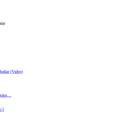
alar
atlar (Video)
 bedor…
o`l