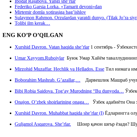
Ibodat Rajabova. Yangi she’rlar
Federiko Garsia Lorka. «Tamarit devoni»dan
Mirtemir domla xotirasiga bag’ishlov
Sulaymon Rahmon. Orzulardan yaratdi dunyo. (Tilak Jo’ra siyrati
Tolibi ilm kerak…
ENG KO’P O’QILGAN
Xurshid Davron. Vatan haqida she’rlar
1 сентябрь - Ўзбекис
Umar Xayyom.Ruboiylar
Буюк Умар Хайём таваллудининг 
Mirzohid Muzaffar. Hechlik va Hellados. Esse
Тил нимага им
Boborahim Mashrab. G’azallar,…
Дарвешлик Машраб учун ш
Bibi Robia Saidova. Tog‘ay Murodning “Bu dunyoda…
Ўзбек
Onajon. O’zbek shoirlarining onaga…
Ўзбек адабиёти Она ҳ
Xurshid Davron. Muhabbat haqida she’rlar (I)
Ёдларингга ол
Guljamol Asqarova. She’rlar.
Шоир қачон шеър ёзади? Шу с