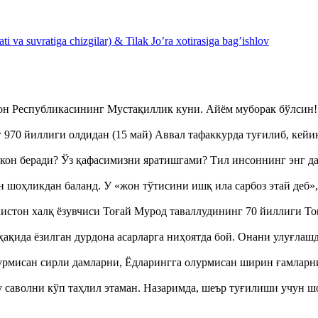
 va suvratiga chizgilar) & Tilak Jo’ra xotirasiga bag’ishlov
тон Республикасининг Мустақиллик куни. Айём муборак бўлси
970 йиллиги олдидан (15 май) Аввал тафаккурда туғилиб, кейи
кон беради? Ўз қафасимизни яратишгами? Тил инсоннинг энг д
оҳликдан баланд. У «жон тўтисини ишқ ила сарбоз этай деб
истон халқ ёзувчиси Тоғай Мурод таваллудининг 70 йиллиги 
ақида ёзилган дурдона асарларга ниҳоятда бой. Онани улуғла
урмисан сирли дамларни, Ёдларингга олурмисан ширин ғамларн
аволни кўп таҳлил этаман. Назаримда, шеър туғилиши учун 