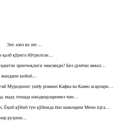
н! Энг азиз ва энг…
н қалб қўрига йўғрилган…
аҳшатли эринчоқлиги эмасмиди? Биз дунёни аввал…
», жандани кийиб…
Тоғай Муроднинг ушбу романи Кафка ва Камю асарлари…
шда, мадҳ этишда ижодкорларимиз чин…
и, Ёқиб қўйиб тун қўйнида ёки шамларни Мени ёдга…
шоир руҳини…