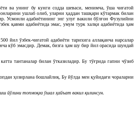
ёти ва унинг бу кунги содда шеваси, менимча, ўша чиғатой
ғонларини ушлаб олиб, уларни ҳаддан ташқари кўтармак билан
ир. Усмонли адабиётининг энг улуғ вакили бўлғон Фузулийни
бек қавми адабиётида эмас, умум турк халқи адабиётида ҳам
0 йил ўзбек-чиғатой адабиёти тарихига аллақанча нарсалар
унча кўб эмасдир. Демак, бизга ҳам шу бир йил орасида шундай
атта тантаналар билан ўтказиладир. Бу тўғрида гапни чўзиб
опдан ҳозирлана бошлайлиқ. Бу йўлда мен қуйидағи чораларни
иш йўлини топмоқға ўшал ҳайъат вакил қилинсун.