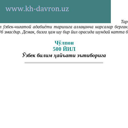
Тари
 ўзбек-чиғатой адабиёти тарихига аллақанча нарсалар берган,
ўб эмасдир. Демак, бизга ҳам шу бир йил орасида шундай катта 
Чўлпон
500 ЙИЛ
Ўзбек билим ҳайъати эътиборига