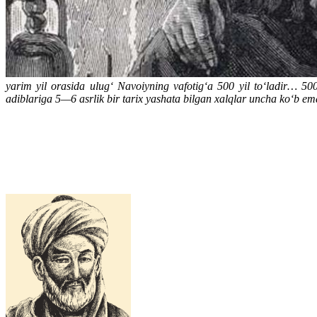
yarim yil orasida ulug‘ Navoiyning vafotig‘a 500 yil to‘ladir… 50
adiblariga 5—6 asrlik bir tarix yashata bilgan xalqlar uncha ko‘b ema