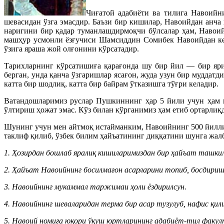
Чиғатой адабиёти ва тилига Навоийни
шевасидан ўзга эмасдир. Баъзи бир кишилар, Навоийдан анча
наригини бир қадар туманлашдирмоқчи бўлсалар ҳам, Навоий
машҳур усмонли ёзғучиси Шамсиддин Сомибек Навоийдан кейи
ўзига яраша жой олғонини кўрсатадир.
Тарихларнинг кўрсатишиға қарағонда шу бир йил — бир яри
берган, унда қанча ўзгаришлар ясағон, жуда узун бир муддатд
катта бир шодлиқ, катта бир байрам ўтказишга тўғри келадир.
Ватандошларимиз руслар Пушкиннинг ҳар 5 йили учун ҳам ка
ўлтириш ҳожат эмас. Кўз билан кўрганимиз ҳам етиб ортарлиқ
Шунинг учун мен айтмоқ истайманким, Навоийнинг 500 йиллиг
таклиф қилиб, ўзбек билим ҳайъатининг диққатини шунга жалб
1. Ҳозирдан бошлаб яралиқ кишиларимиздан бир ҳайъат ташкил
2. Ҳайъат Навоийнинг босилмағон асарларини топиб, босдириш
3. Навоийнинг мукаммал таржимаи ҳоли ёздирилсун.
4. Навоийнинг шеваларидан терма бир асар тузулуб, нафис қил
5. Навоий номиға юқори ўқуш юртларининг адабиёт-тил факулт