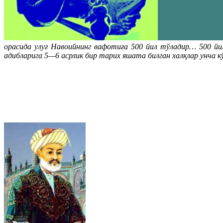
орасида улуғ Навоийнинг вафотиға 500 йил тўладир… 500 йил
адибларига 5—6 асрлик бир тарих яшата билган халқлар унча к