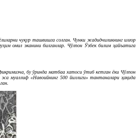
лиларни чуқур ташвишга солган. Чунки жадидчиликнинг илғор
уҳим омил эканини билганлар. Чўлпон Ўзбек билим ҳайъатига
фикримизча, бу ўринда матбаа хатоси ўтиб кетган ёки Чўлпон
а эса муаллиф «Навоийнинг 500 йиллиги» тантаналари ҳақида
ган.