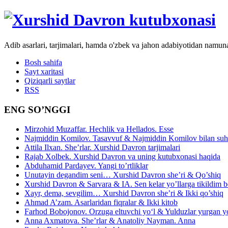
Adib asarlari, tarjimalari, hamda o'zbek va jahon adabiyotidan namun
Bosh sahifa
Sayt xaritasi
Qiziqarli saytlar
RSS
ENG SO’NGGI
Mirzohid Muzaffar. Hechlik va Hellados. Esse
Najmiddin Komilov. Tasavvuf & Najmiddin Komilov bilan suhb
Attila Ilxan. She’rlar. Xurshid Davron tarjimalari
Rajab Xolbek. Xurshid Davron va uning kutubxonasi haqida
Abduhamid Pardayev. Yangi to’rtliklar
Unutayin degandim seni… Xurshid Davron she’ri & Qo’shiq
Xurshid Davron & Sarvara & IA. Sen kelar yo’llarga tikildim
Xayr, dema, sevgilim… Xurshid Davron she’ri & Ikki qo’shiq
Ahmad A’zam. Asarlaridan fiqralar & Ikki kitob
Farhod Bobojonov. Orzuga eltuvchi yo‘l & Yulduzlar yurgan y
Anna Axmatova. She’rlar & Anatoliy Nayman. Anna