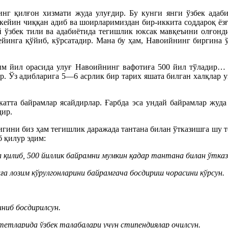
нг қилғон хизмати жуда улуғдир. Бу кунги янги ўзбек адаби
 кейин чиққан адиб ва шоирларимиздан бир-иккита соддароқ ёз
 ўзбек тили ва адабиётида тегишлик юксак мавқеъини олғонд
нга қўйиб, кўрсатадир. Мана бу ҳам, Навоийнинг биргина ўз
м йил орасида улуғ Навоийнинг вафотиға 500 йил тўладир… 50
ир. Ўз адибларига 5—6 асрлик бир тарих яшата билган халқлар 
тта байрамлар ясайдирлар. Ғарбда эса ундай байрамлар жуда к
дир.
ини биз ҳам тегишлик даражада тантана билан ўтказишга шу т
 қилур эдим:
 қилиб, 500 йиллик байрамни мумкин қадар тантана билан ўтказ
ға лозим кўрулгонларини байрамгача босдириш чорасини кўрсун.
иниб босдирилсун.
етларида ўзбек талабалари учун стипендиялар очилсун.