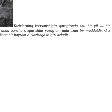
Tarixlarning ko‘rsatishig‘a qarag‘onda shu bir yil — bir
n, unda qancha o‘zgarishlar yasag‘on, juda uzun bir muddatdir. O‘z
atta bir bayram o‘tkazishga to‘g‘ri keladir.