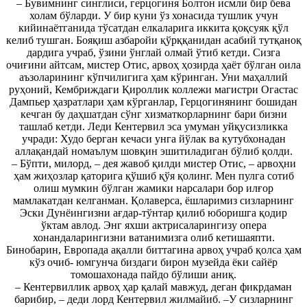
– Бувимнинг синглиси, герцогиня Болтон исмли бир бева
холам бўларди. У бир куни ўз хонасида тушлик учун
кийинаётганида тўсатдан елкаларига иккита қоқсуяк қўл
келиб тушган. Бояқиш азбаройи қўрққанидан асабий тутқаноқ
дардига учраб, ўзини ўнглай олмай ўтиб кетди. Сизга
очиғини айтсам, мистер Отис, арвоҳ ҳозирда ҳаёт бўлган оила
аъзоларининг кўпчилигига ҳам кўринган. Уни маҳаллий
руҳоний, Кембриждаги Қироллик коллежи магистри Огастас
Дампьер ҳазратлари ҳам кўрганлар, Герцогинянинг бошидан
кечган бу даҳшатдан сўнг хизматкорларнинг бари бизни
ташлаб кетди. Леди Кентервил эса умуман уйқусизликка
учради: Худо берган кечаси унга йўлак ва кутубхонадан
аллақандай номаълум шовқин эшитиладиган бўлиб қолди.
– Бўпти, милорд, – дея жавоб қилди мистер Отис, – арвоҳни
ҳам жиҳозлар қаторига қўшиб қўя қолинг. Мен пулга сотиб
олиш мумкин бўлган жамики нарсалари бор илғор
мамлакатдан келганман. Қолаверса, ёшларимиз сизларнинг
Эски Дунёингизни ағдар-тўнтар қилиб юборишга қодир
ўктам авлод. Энг яхши актрисаларингизу опера
хонандаларингизни ватанимизга олиб кетишаяпти.
Бинобарин, Европада ақалли биттагина арвоҳ учраб қолса ҳам
кўз очиб- юмгунча биздаги бирон музейда ёки сайёр
томошахонада пайдо бўлиши аниқ.
– Кентервиллик арвоҳ ҳар қалай мавжуд, деган фикрдаман
барибир, – деди лорд Кентервил жилмайиб. –У сизларнинг