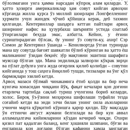
бўлолмагани унга ҳамма нарсадан кўпроқ алам қиларди. У,
ҳатто ҳозирги америкаликлар ҳам совут кийган арвоҳни
кўрганда жилла қурса ўз миллий шоирлари Лонгфелленинг
ҳурмати учун жиндек чўчиб қўйишса керак, деб тахмин
қилганди. Кентервиллар шаҳарга кетган пайтлари арвоҳ
шоирнинг нафис ва ҳузурбахш шеърияти устида соатлаб
ўтирганлари беҳуда эмас, албатта. Кейин, у ёғини
суриштирадиган бўлсак, бу унинг ўз совути-ку, ахир! Сэр
Симон де Кентервил ўшанда – Кенилвортда ўтган турнирда
мана шу совутда бағоят шавкатли бўлиб кўринган ва ҳатто ёш
маликанинг ўзидан беқиёс зўр мақтовни эшитиш шарафига
муяссар бўлган эди. Мана эндиликда залворли кўкрак зирҳи
ва пўлат дубулға унга жуда оғирлик қилиб қолибди – совутни
кийганида у тош саҳнга йиқилиб тушди, тиззалари ва ўнг қўл
бармоқлари эзилиб кетди.
Арвоҳ мазаси бўлмай чинакамига ётиб қолди ва бир неча
кунгача хонасидан чиққани йўқ, фақат кечалари қон доғини
етарлича тартибда сақлаб туриш учунгина бориб келарди,
холос. Бироқ ўз-ўзини моҳирона шифолаши туфайли тезда
соғайиб кетди ва энди элчи билан унинг оила аъзоларини
учинчи марта қўрқитиб кўришга қарор қилди. Шу мақсадда
ўн еттинчи август жумани белгилади ва бир кун аввал
алламаҳалгача кийимларини кўздан кечириб чиқди. Охири
қизил пат қадалган баланд, кенг ҳошияли шляпани, бўғзи ва
енгларида қон доғлари бўлган кафанни ҳамда занглаган