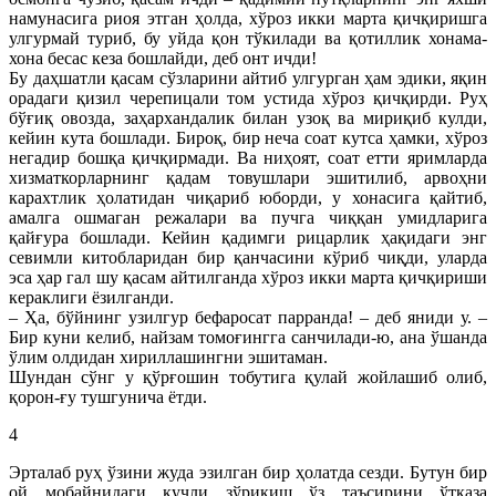
намунасига риоя этган ҳолда, хўроз икки марта қичқиришга
улгурмай туриб, бу уйда қон тўкилади ва қотиллик хонама-
хона бесас кеза бошлайди, деб онт ичди!
Бу даҳшатли қасам сўзларини айтиб улгурган ҳам эдики, яқин
орадаги қизил черепицали том устида хўроз қичқирди. Руҳ
бўғиқ овозда, заҳархандалик билан узоқ ва мириқиб кулди,
кейин кута бошлади. Бироқ, бир неча соат кутса ҳамки, хўроз
негадир бошқа қичқирмади. Ва ниҳоят, соат етти яримларда
хизматкорларнинг қадам товушлари эшитилиб, арвоҳни
карахтлик ҳолатидан чиқариб юборди, у хонасига қайтиб,
амалга ошмаган режалари ва пучга чиққан умидларига
қайғура бошлади. Кейин қадимги рицарлик ҳақидаги энг
севимли китобларидан бир қанчасини кўриб чиқди, уларда
эса ҳар гал шу қасам айтилганда хўроз икки марта қичқириши
кераклиги ёзилганди.
– Ҳа, бўйнинг узилгур бефаросат парранда! – деб яниди у. –
Бир куни келиб, найзам томоғингга санчилади-ю, ана ўшанда
ўлим олдидан хириллашингни эшитаман.
Шундан сўнг у қўрғошин тобутига қулай жойлашиб олиб,
қорон-ғу тушгунича ётди.
4
Эрталаб руҳ ўзини жуда эзилган бир ҳолатда сезди. Бутун бир
ой мобайнидаги кучли зўриқиш ўз таъсирини ўтказа