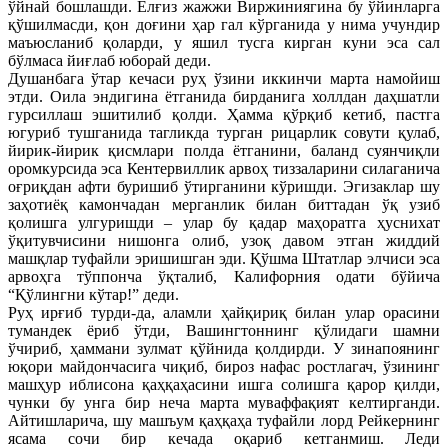
ўйнай бошлашди. Ёлғиз жажжи Виржиниягина бу ўйинларга
қўшилмасди, қон доғини ҳар гал кўрганида у нима учундир
маъюсланиб қоларди, у яшил тусга кирган куни эса сал
бўлмаса йиғлаб юборай деди.
Душанбага ўтар кечаси руҳ ўзини иккинчи марта намойиш
этди. Оила эндигина ётганида бирданига холлдан даҳшатли
гурсиллаш эшитилиб қолди. Ҳамма қўрқиб кетиб, пастга
югуриб тушганида тагликда турган рицарлик совути қулаб,
йирик-йирик қисмлари полда ётганини, баланд суянчиқли
оромкурсида эса Кентервиллик арвоҳ тиззаларини силаганича
оғриқдан афти буришиб ўтирганини кўришди. Эгизаклар шу
заҳотиёқ камончадан мерганлик билан биттадан ўқ узиб
қолишга улгуришди – улар бу қадар маҳоратга ҳуснихат
ўқитувчисини нишонга олиб, узоқ давом этган жиддий
машқлар туфайли эришишган эди. Қўшма Штатлар элчиси эса
арвоҳга тўппонча ўқталиб, Калифорния одати бўйича
“Қўлингни кўтар!” деди.
Руҳ ирғиб турди-да, аламли ҳайқириқ билан улар орасини
тумандек ёриб ўтди, Вашингтоннинг қўлидаги шамни
ўчириб, ҳаммани зулмат қўйнида қолдирди. У зинапоянинг
юқори майдончасига чиқиб, бироз нафас ростлагач, ўзининг
машҳур иблисона қаҳқаҳасини ишга солишга қарор қилди,
чунки бу унга бир неча марта муваффақият келтирганди.
Айтишларича, шу машъум қаҳқаҳа туфайли лорд Рейкернинг
ясама сочи бир кечада оқариб кетганмиш. Леди