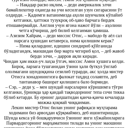
– Нақадар расво иқлим, – деди америкалик элчи
бамайлихотир оҳангда ва учи кесилган узун сигарасини ўт
олдирди. – Қадимги ватанимизда аҳоли шунчалик кўпайиб
кетганки, ҳаттоки тузукроқ об-ҳаво барчага бирдек
етишавермайди. Англия учун ягона нажот йўли – аҳолини
четга кўчириш, деб билиб келганман ҳамиша.
– Азизим Хайрам, – деди миссис Отис, – мабодо бу аёл сал
нарсага ҳушидан кетаверса, нима қилишим керак?
– Нима қилардинг, идишни синдириб қўйганида
бўладигандек, маошидан бир марта чегириб қол, – деб жавоб
берди элчи, – дарров ақли киради.
Чиндан ҳам икки-уч лаҳза ўтгач, миссис Амни ҳушига келди.
Бироқ, ларзага тушганидан ўзини ҳали буткул ўнглаб
ололмагани шундоққина сезилиб турарди, акс ҳолда мистер
Отисга хонадонингизга фалокат таҳдид солаяпти, деб
тантанавор башорат қилишига бало бормиди.
– Сэр, – деди у, – мен шундай нарсаларни кўришимга тўғри
келганки, ўрнимда ҳар қандай тақводорнинг тепа сочи тикка
бўлиб кетарди. Бу ернинг даҳшатидан қанча-қанча кечаларда
мижжа қоқмай чиққанман.
Лекин мистер Отис билан унинг рафиқаси муҳтарама
ходимани биз арвоҳдан қўрқмаймиз, деб ишонтиришди.
Шунда кекса уй бошқарувчиси ўзининг янги хўжайинларига
Парвардигорнинг марҳаматини тилади ва унинг маошини