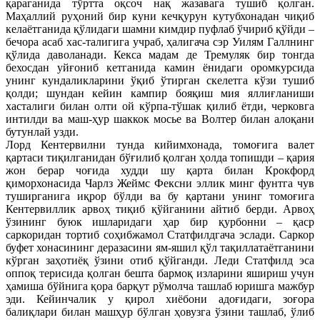
қараганида тўртта оқсоч нақ жазавага тушиб қолган.
Маҳаллий руҳоний бир куни кечқурун кутубхонадан чиқиб
келаётганида қўлидаги шамни кимдир пуфлаб ўчириб қўйди –
бечора асаб хас-талигига учраб, ҳалигача сэр Уилям Галлнинг
қўлида даволанади. Кекса мадам де Тремуляк бир тонгда
бехосдан уйғониб кетганида камин ёнидаги оромкурсида
унинг кундаликларини ўқиб ўтирган скелетга кўзи тушиб
қолди; шундан кейин кампир бояқиш мия яллиғланиши
хасталиги билан олти ой кўрпа-тўшак қилиб ётди, черковга
интилди ва маш-ҳур шаккок мосье ва Волтер билан алоқани
бутунлай узди.
Лорд Кентервилни тунда кийимхонада, томоғига валет
қартаси тиқилганидан бўғилиб қолган ҳолда топишди – қария
жон берар чоғида худди шу қарта билан Крокфорд
қиморхонасида Чарлз Жеймс Фексни эллик минг фунтга чув
туширганига иқрор бўлди ва бу қартани унинг томоғига
Кентервиллик арвоҳ тиқиб қўйганини айтиб берди. Арвоҳ
ўзининг буюк ишларидаги ҳар бир қурбонни – қаср
саркоридан тортиб соҳибжамол Статфилдгача эслади. Саркор
буфет хонасининг деразасини ям-яшил қўл тақиллатаётганини
кўрган заҳотиёқ ўзини отиб қўйганди. Леди Статфилд эса
оппоқ терисида қолган бешта бармоқ изларини яшириш учун
ҳамиша бўйнига қора барқут рўмолча ташлаб юришга мажбур
эди. Кейинчалик у қирол хиёбони адоғидаги, зоғора
балиқлари билан машҳур бўлган ҳовузга ўзини ташлаб, ўлиб