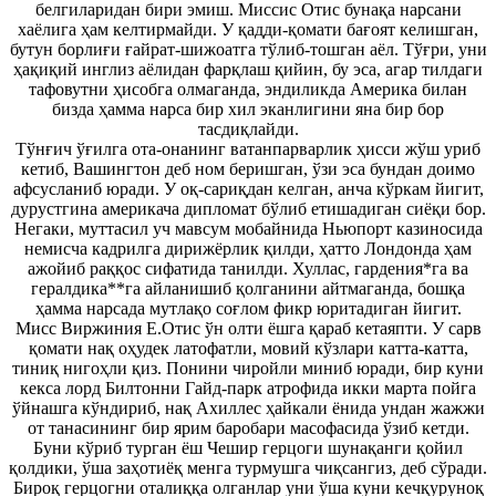
белгиларидан бири эмиш. Миссис Отис бунақа нарсани
хаёлига ҳам келтирмайди. У қадди-қомати бағоят келишган,
бутун борлиғи ғайрат-шижоатга тўлиб-тошган аёл. Тўғри, уни
ҳақиқий инглиз аёлидан фарқлаш қийин, бу эса, агар тилдаги
тафовутни ҳисобга олмаганда, эндиликда Америка билан
бизда ҳамма нарса бир хил эканлигини яна бир бор
тасдиқлайди.
Тўнғич ўғилга ота-онанинг ватанпарварлик ҳисси жўш уриб
кетиб, Вашингтон деб ном беришган, ўзи эса бундан доимо
афсусланиб юради. У оқ-сариқдан келган, анча кўркам йигит,
дурустгина америкача дипломат бўлиб етишадиган сиёқи бор.
Негаки, муттасил уч мавсум мобайнида Ньюпорт казиносида
немисча кадрилга дирижёрлик қилди, ҳатто Лондонда ҳам
ажойиб раққос сифатида танилди. Хуллас, гардения*га ва
гералдика**га айланишиб қолганини айтмаганда, бошқа
ҳамма нарсада мутлақо соғлом фикр юритадиган йигит.
Мисс Виржиния Е.Отис ўн олти ёшга қараб кетаяпти. У сарв
қомати нақ оҳудек латофатли, мовий кўзлари катта-катта,
тиниқ нигоҳли қиз. Понини чиройли миниб юради, бир куни
кекса лорд Билтонни Гайд-парк атрофида икки марта пойга
ўйнашга кўндириб, нақ Ахиллес ҳайкали ёнида ундан жажжи
от танасининг бир ярим баробари масофасида ўзиб кетди.
Буни кўриб турган ёш Чешир герцоги шунақанги қойил
қолдики, ўша заҳотиёқ менга турмушга чиқсангиз, деб сўради.
Бироқ герцогни оталиққа олганлар уни ўша куни кечқуруноқ