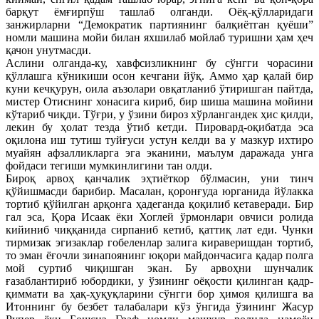
барқут ёмғирпўш ташлаб олганди. Оёқ-қўлларидаги
занжирларни “Демократик партиянинг балқиётган қуёши”
номли машина мойи билан яхшилаб мойлаб туришни ҳам ҳеч
қачон унутмасди.
Аслини олганда-ку, хавфсизликнинг бу сўнгги чорасини
қўллашга кўникиши осон кечгани йўқ. Аммо ҳар қалай бир
куни кечқурун, оила аъзолари овқатланиб ўтиришган пайтда,
мистер Отиснинг хонасига кириб, бир шиша машина мойини
кўтариб чиқди. Тўғри, у ўзини бироз хўрлангандек ҳис қилди,
лекин бу ҳолат тезда ўтиб кетди. Пировард-оқибатда эса
оқилона иш тутиш туйғуси устун келди ва у мазкур ихтиро
муайян афзалликларга эга эканини, маълум даражада унга
фойдаси тегиши мумкинлигини тан олди.
Бироқ арвоҳ қанчалик эҳтиёткор бўлмасин, уни тинч
қўйишмасди барибир. Масалан, қоронғуда юрганида йўлакка
тортиб қўйилган арқонга ҳадеганда қоқилиб кетаверади. Бир
гал эса, Қора Исаак ёки Хоглей ўрмонлари овчиси ролида
кийиниб чиққанида сирпаниб кетиб, қаттиқ лат еди. Чунки
тирмизак эгизаклар гобеленлар залига кираверишдан тортиб,
то эман ёғочли зинапоянинг юқори майдончасига қадар полга
мой суртиб чиқишган экан. Бу арвоҳни шунчалик
ғазаблантириб юбордики, у ўзининг оёқости қилинган қадр-
қиммати ва ҳақ-ҳуқуқларини сўнгги бор ҳимоя қилишга ва
Итоннинг бу безбет талабалари кўз ўнгида ўзининг Жасур