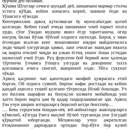
бурчим деб биламан.
Қўшма Штатлар элчиси шундай деб, шишачани мармар столча
устига қўйди, кейин хонасига кириб, эшикни ёпди ва
тўшагига чўзилди.
Кентервиллик арвоҳ кутилмаган бу муносабатдан қотиб
қолганди. Кейин ғазаб ичида шишачани олиб паркет полга
урди, сўнг ўзидан мудҳиш яшил ёғду таратганича, оғир
ингроқ билан йўлак бўйлаб олдинга интилди. Бироқ у эман
ёғочидан ясалган кенг зинапоянинг юқори майдончасига
энди чиқиб улгурганди ҳамки, ланг очилган эшикдан иккита
оқ шарпа отилиб чиқди ва улкан ёстиқ унинг боши устидан
шувиллаб учиб ўтди. Руҳ фурсатни бой бермай жон ҳалпида
тўртинчи ўлчамга ўтишга улгурди ва деворнинг тахта
қопламаси ичига сингиб, яшириниб олди. Уйга сукунат
чўкди.
Арвоҳ қасрнинг чап қанотидаги махфий ҳужрасига етиб
боргач, Ой нурига суяниб, бирпас нафас ростлади ва кейин
қандай аҳволга тушиб қолгани тўғрисида ўйлай бошлади. Уч
юз йиллик шарафли ва бенуқсон хизмати мобайнида уни
ҳатто бирон марта ҳам бу қадар таҳқирлашмаган эди. Арвоҳ
ўзи учун ширин хотираларга берилиб кетди беихтиёр…
… Бева герцогиня бошдан-оёқ зеб-зийнатлару жавоҳирларга
кўмилиб, кўзгуда ўзига маҳлиё бўлиб турганида уни ўлгудай
қўрқитиб юборганди. Меҳмонлар учун ажратилган
ётоқхонанинг дарпардаси ортидан бор-йўғи бир кулиб