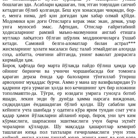
бошлаган эди. Асаблари қақшаган, тиқ этган товушдан сапчиб
кетадиган бўлиб қолганди. Беш кун хонасидан чиқмади, бор-
е, менга нима, деб қон доғидан ҳам хабар олмай қўйди.
Модомики қон доғи Отисларга керак эмас экан, демак, улар
унга муносиб эмас. Афтидан, Отислар ғайритабиий
ҳодисаларнинг рамзий маъно-мазмунини англаб етишга
мутлақо лаёқатсиз бўлган шўрлик моддиюнчиларга ўхшаб
кетади. Самовий белги-аломатлар билан астрал***
жисмларнинг ҳолати масаласи баҳс талаб этмайдиган алоҳида
соҳа, албатта, очиғини айтганда, унинг ваколат доирасига
кирмайди ҳам.
Бироқ ҳафтада бир марта йўлакда пайдо бўлиш ҳамда ҳар
ойнинг биринчи ва учинчи чоршанбасида боғ томонга
қараган дераза ёнида ҳар балоларни тўнғиллаб ўтириш
арвоҳнинг муқаддас бурчи. Аммо у мана шу вазифаларидан ўз
қадрини ерга урмаган ҳолда воз кечишнинг ҳеч бир иложини
тополмаяпти-да. Тўғри, ер юзидаги умрига гуноҳга ботиб
яшади, лекин энди бу дунёда ҳамма нарсага виждонан,
сидқидилдан ёндашадиган бўлиб қолди. Шу сабабли ҳам
кейинги учта шанбада у одатига кўра ярим тундан соат учга
қадар ҳамон йўлакларни айланиб юрар, бироқ уни ҳеч ким
кўрмаслиги, шарпасини эшитмаслиги учун барча эҳтиёт
чораларни қўлларди. Шу мақсадда ҳашаротлар кемириб
ташлаган юпқа пол тахталари ғичирламаслиги учун этик
киймай, енгил қадам ташлаб юрар, эгнига кенг ва қоп-қора