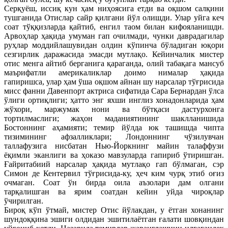
Серқуёш, иссиқ кун ҳам ниҳоясига етди ва оқшом салқини
тушганида Отислар сайр қилгани йўл олишди. Улар уйга кеч
соат тўққизларда қайтиб, енгил таом билан кифояланишди.
Арвоҳлар ҳақида умуман гап очилмади, чунки даврадагилар
руҳлар моддийлашувидан олдин кўпинча бўладиган юқори
сезгирлик даражасида эмасди мутлақо. Кейинчалик мистер
отис менга айтиб берганига қараганда, олий табақага мансуб
маърифатли америкаликлар доимо нималар ҳақида
гапиришса, улар ҳам ўша оқшом айнан шу нарсалар тўғрисида
мисс фанни Давенпорт актриса сифатида Сара Бернардан ўлса
ўлиги ортиқлиги; ҳатто энг яхши инглиз хонадонларида ҳам
жўхори, маржумак нони ва бўтқаси дастурхонга
тортилмаслиги; жаҳон маданиятининг шаклланишида
Бостоннинг аҳамияти; темир йўлда юк ташишда чипта
тизимининг афзалликлари; Лондоннинг чўзилувчан
таллафузига нисбатан Нью-Йоркнинг майин талаффузи
ёқимли эканлиги ва ҳоказо мавзуларда гапириб ўтиришган.
Ғайритабиий нарсалар ҳақида мутлақо гап бўлмаган, сэр
Симон де Кентервил тўғрисида-ку, ҳеч ким чурқ этиб оғиз
очмаган. Соат ўн бирда оила аъзолари дам олгани
тарқалишган ва ярим соатдан кейин уйда чироқлар
ўчирилган.
Бироқ кўп ўтмай, мистер Отис йўлакдан, у ётган хонанинг
шундоққина эшиги олдидан эшитилаётган ғалати шовқиндан