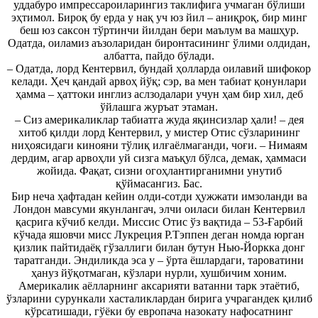
уддабуро импрессароиларингиз таклифига учмаган бўлиши
эҳтимол. Бироқ бу ерда у нақ уч юз йил – аниқроқ, бир минг
беш юз саксон тўртинчи йилдан бери маълум ва машҳур.
Одатда, оиламиз аъзоларидан биронтасининг ўлими олдидан,
албатта, пайдо бўлади.
– Одатда, лорд Кентервил, бундай ҳолларда оилавий шифокор
келади. Ҳеч қандай арвоҳ йўқ; сэр, ва мен табиат қонунлари
ҳамма – ҳаттоки инглиз аслзодалари учун ҳам бир хил, деб
ўйлашга журъат этаман.
– Сиз америкаликлар табиатга жуда яқинсизлар ҳали! – дея
хитоб қилди лорд Кентервил, у мистер Отис сўзларининг
ниҳоясидаги кинояни тўлиқ илғаёлмаганди, чоғи. – Нимаям
дердим, агар арвоҳли уй сизга маъқул бўлса, демак, ҳаммаси
жойида. Фақат, сизни огоҳлантирганимни унутиб
қўймасангиз. Бас.
Бир неча ҳафтадан кейин олди-сотди ҳужжати имзоланди ва
Лондон мавсуми якунлангач, элчи оиласи билан Кентервил
қасрига кўчиб келди. Миссис Отис ўз вақтида – 53-Ғарбий
кўчада яшовчи мисс Лукреция Р.Тэппен деган номда юрган
қизлик пайтидаёқ гўзаллиги билан бутун Нью-Йоркка донг
таратганди. Эндиликда эса у – ўрта ёшлардаги, тароватини
ҳануз йўқотмаган, кўзлари нурли, хушбичим хоним.
Америкалик аёлларнинг аксарияти ватанни тарк этаётиб,
ўзларини сурункали хасталиклардан бирига учрагандек қилиб
кўрсатишади, гўёки бу европача назокату нафосатнинг