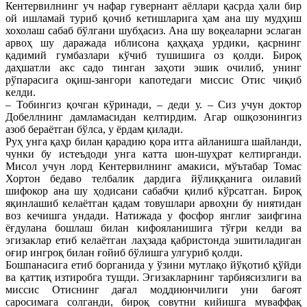
Кентервилнинг уч нафар гувернант аёллари қасрда ҳали бир
ой ишламай туриб қочиб кетишларига ҳам ана шу мудҳиш
хохолаш сабаб бўлгани шубҳасиз. Ана шу воқеаларни эслаган
арвоҳ шу даражада иблисона қаҳқаҳа урдики, қасрнинг
қадимий гумбазлари кўчиб тушишига оз қолди. Бироқ
даҳшатли акс садо тинган заҳоти эшик очилиб, унинг
рўпарасига оқиш-зангори капотедаги миссис Отис чиқиб
келди.
– Тобингиз қочган кўринади, – деди у. – Сиз учун доктор
Добеллнинг дамламасидан келтирдим. Агар ошқозонингиз
азоб бераётган бўлса, у ёрдам қилади.
Руҳ унга қаҳр билан қарадию қора итга айланишга шайланди,
чунки бу истеъдоди унга катта шон-шуҳрат келтирганди.
Мисол учун лорд Кентервилнинг амакиси, мўътабар Томас
Хортон бедаво телбалик дардига йўлиққанига оилавий
шифокор ана шу ҳодисани сабабчи қилиб кўрсатган. Бироқ
яқинлашиб келаётган қадам товушлари арвоҳни бу ниятидан
воз кечишга ундади. Натижада у фосфор янглиғ заифгина
ёғдулана бошлаш билан кифояланишига тўғри келди ва
эгизаклар етиб келаётган лаҳзада қабристонда эшитиладиган
оғир ингроқ билан ғойиб бўлишга улгуриб қолди.
Бошпанасига етиб борганида у ўзини мутлақо йўқотиб қўйди
ва қаттиқ изтиробга тушди. Эгизакларнинг тарбиясизлиги ва
миссис Отиснинг дағал моддиюнчилиги уни бағоят
саросимага солганди, бироқ совутни кийишга муваффақ