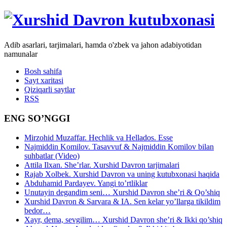
Adib asarlari, tarjimalari, hamda o'zbek va jahon adabiyotidan
namunalar
Bosh sahifa
Sayt xaritasi
Qiziqarli saytlar
RSS
ENG SO’NGGI
Mirzohid Muzaffar. Hechlik va Hellados. Esse
Najmiddin Komilov. Tasavvuf & Najmiddin Komilov bilan
suhbatlar (Video)
Attila Ilxan. She’rlar. Xurshid Davron tarjimalari
Rajab Xolbek. Xurshid Davron va uning kutubxonasi haqida
Abduhamid Pardayev. Yangi to’rtliklar
Unutayin degandim seni… Xurshid Davron she’ri & Qo’shiq
Xurshid Davron & Sarvara & IA. Sen kelar yo’llarga tikildim
bedor…
Xayr, dema, sevgilim… Xurshid Davron she’ri & Ikki qo’shiq