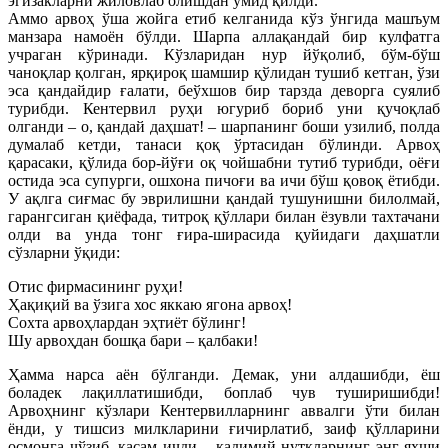
эгизакларни жиловлаб олишдан умид қилди.
Аммо арвоҳ ўша жойга етиб келганида кўз ўнгида машъум
манзара намоён бўлди. Шарпа аллақандай бир кулфатга
учраган кўринади. Кўзларидан нур йўқолиб, бўм-бўш
чаноқлар қолган, ярқироқ шамшир қўлидан тушиб кетган, ўзи
эса қандайдир ғалати, беўхшов бир тарзда деворга суялиб
турибди. Кентервил руҳи югуриб бориб уни қучоқлаб
олганди – о, қандай даҳшат! – шарпанинг боши узилиб, полда
думалаб кетди, танаси қоқ ўртасидан бўлинди. Арвоҳ
қарасаки, қўлида бор-йўғи оқ чойшабни тутиб турибди, оёғи
остида эса супурги, ошхона пичоғи ва ичи бўш қовоқ ётибди.
У ақлга сиғмас бу эврилишни қандай тушунишни билолмай,
гарангсиган қиёфада, титроқ қўллари билан ёзувли тахтачани
олди ва унда тонг ғира-ширасида қуйидаги даҳшатли
сўзларни ўқиди:
Отис фирмасининг руҳи!
Ҳақиқий ва ўзига хос яккаю ягона арвоҳ!
Сохта арвоҳлардан эҳтиёт бўлинг!
Шу арвоҳдан бошқа бари – қалбаки!
Ҳамма нарса аён бўлганди. Демак, уни алдашибди, ёш
боладек лақиллатишибди, боплаб чув туширишибди!
Арвоҳнинг кўзлари Кентервилларнинг аввалги ўти билан
ёнди, у тишсиз милкларини ғичирлатиб, заиф қўлларини
осмонга чўзиб, қасам ичди – қадимий нутқларнинг энг яхши