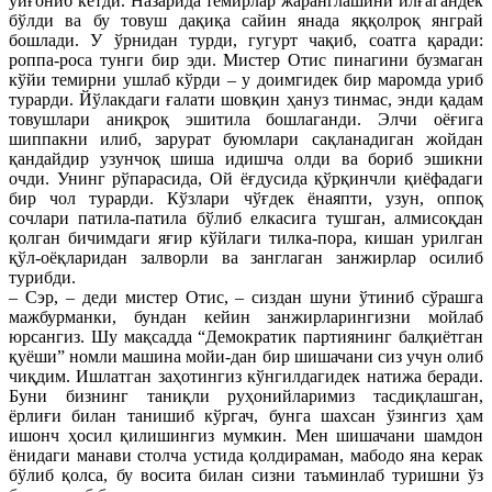
уйғониб кетди. Назарида темирлар жаранглашини илғагандек
бўлди ва бу товуш дақиқа сайин янада яққолроқ янграй
бошлади. У ўрнидан турди, гугурт чақиб, соатга қаради:
роппа-роса тунги бир эди. Мистер Отис пинагини бузмаган
кўйи темирни ушлаб кўрди – у доимгидек бир маромда уриб
турарди. Йўлакдаги ғалати шовқин ҳануз тинмас, энди қадам
товушлари аниқроқ эшитила бошлаганди. Элчи оёғига
шиппакни илиб, зарурат буюмлари сақланадиган жойдан
қандайдир узунчоқ шиша идишча олди ва бориб эшикни
очди. Унинг рўпарасида, Ой ёғдусида қўрқинчли қиёфадаги
бир чол турарди. Кўзлари чўғдек ёнаяпти, узун, оппоқ
сочлари патила-патила бўлиб елкасига тушган, алмисоқдан
қолган бичимдаги яғир кўйлаги тилка-пора, кишан урилган
қўл-оёқларидан залворли ва занглаган занжирлар осилиб
турибди.
– Сэр, – деди мистер Отис, – сиздан шуни ўтиниб сўрашга
мажбурманки, бундан кейин занжирларингизни мойлаб
юрсангиз. Шу мақсадда “Демократик партиянинг балқиётган
қуёши” номли машина мойи-дан бир шишачани сиз учун олиб
чиқдим. Ишлатган заҳотингиз кўнгилдагидек натижа беради.
Буни бизнинг таниқли руҳонийларимиз тасдиқлашган,
ёрлиғи билан танишиб кўргач, бунга шахсан ўзингиз ҳам
ишонч ҳосил қилишингиз мумкин. Мен шишачани шамдон
ёнидаги манави столча устида қолдираман, мабодо яна керак
бўлиб қолса, бу восита билан сизни таъминлаб туришни ўз