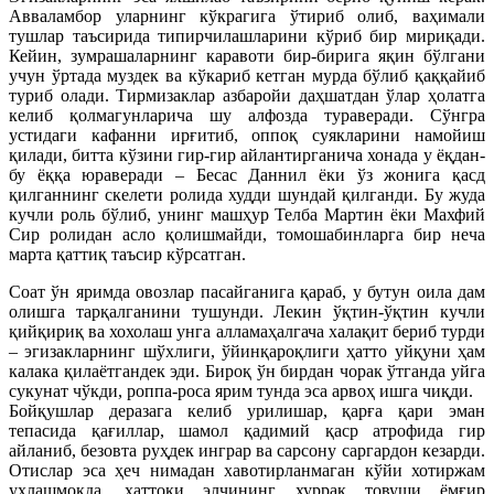
Авваламбор уларнинг кўкрагига ўтириб олиб, ваҳимали
тушлар таъсирида типирчилашларини кўриб бир мириқади.
Кейин, зумрашаларнинг каравоти бир-бирига яқин бўлгани
учун ўртада муздек ва кўкариб кетган мурда бўлиб қаққайиб
туриб олади. Тирмизаклар азбаройи даҳшатдан ўлар ҳолатга
келиб қолмагунларича шу алфозда тураверади. Сўнгра
устидаги кафанни ирғитиб, оппоқ суякларини намойиш
қилади, битта кўзини гир-гир айлантирганича хонада у ёқдан-
бу ёққа юраверади – Бесас Даннил ёки ўз жонига қасд
қилганнинг скелети ролида худди шундай қилганди. Бу жуда
кучли роль бўлиб, унинг машҳур Телба Мартин ёки Махфий
Сир ролидан асло қолишмайди, томошабинларга бир неча
марта қаттиқ таъсир кўрсатган.
Соат ўн яримда овозлар пасайганига қараб, у бутун оила дам
олишга тарқалганини тушунди. Лекин ўқтин-ўқтин кучли
қийқириқ ва хохолаш унга алламаҳалгача халақит бериб турди
– эгизакларнинг шўхлиги, ўйинқароқлиги ҳатто уйқуни ҳам
калака қилаётгандек эди. Бироқ ўн бирдан чорак ўтганда уйга
сукунат чўкди, роппа-роса ярим тунда эса арвоҳ ишга чиқди.
Бойқушлар деразага келиб урилишар, қарға қари эман
тепасида қағиллар, шамол қадимий қаср атрофида гир
айланиб, безовта руҳдек инграр ва сарсону саргардон кезарди.
Отислар эса ҳеч нимадан хавотирланмаган кўйи хотиржам
ухлашмоқда, ҳаттоки элчининг хуррак товуши ёмғир