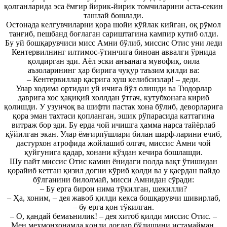
қолганларида эса ёмғир йирик-йирик томчиларини аста-секин
ташлай бошлади.
Остонада келгувчиларни қора шойи кўйлак кийган, оқ рўмол
танғиб, пешбанд боғлаган сариштагина кампир кутиб олди.
Бу уй бошқарувчиси мисс Амни бўлиб, миссис Отис уни леди
Кентервилнинг илтимос-ўтинчига биноан аввалги ўрнида
қолдирган эди. Аёл эски анъанага мувофиқ, оила
аъзоларининг ҳар бирига чуқур таъзим қилди ва:
– Кентервиллар қасрига хуш келибсизлар! – деди.
Улар ходима ортидан уй ичига йўл олишди ва Тюдорлар
даврига хос ҳақиқий холлдан ўтгач, кутубхонага кириб
қолишди. У узунчоқ ва шифти пастак хона бўлиб, деворларига
қора эман тахтаси қопланган, эшик рўпарасида каттагина
витраж бор эди. Бу ерда чой ичишга ҳамма нарса тайёрлаб
қўйилган экан. Улар ёмғирпўшлари билан шарф-ларини ечиб,
дастурхон атрофида жойлашиб олгач, миссис Амни чой
қуйгунига қадар, хонани кўздан кечира бошлашди.
Шу пайт миссис Отис камин ёнидаги полда вақт ўтишидан
қорайиб кетган қизил доғни кўриб қолди ва у қаердан пайдо
бўлганини билолмай, мисси Амнидан сўради:
– Бу ерга бирон нима тўкилган, шекилли?
– Ҳа, хоним, – дея жавоб қилди кекса бошқарувчи шивирлаб,
– бу ерга қон тўкилган.
– О, қандай бемаънилик! – дея хитоб қилди миссис Отис. –
Мен меҳмонхонамда қонли доғлар бўлишини истамайман.