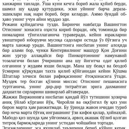
ханжарни танлади. Ўша куни кечга бориб жала қуйиб берди,
шамол шу қадар қутурдики, эски уйнинг барча дераза-
эшиклари нақ нари бориб, бери келарди. Аммо бундай об-
ҳаво унинг учун айни муддао эди.
Режани қуйидагича тузди. Биринчи навбатда Вашингтон
Отиснинг хонасига оҳиста кириб боради, оёқ томонида бир
нималарни тўнғиллаганича тураверади, кейин юракларни
увиштириб юборувчи мусиқа садолари остида ўз бўғзига уч
марта ханжар уради. Вашингтонга нисбатан унинг алоҳида
бир алами бор, чунки Кентервилнинг машҳур Қон Доғини
жин ургур аллақайси бир Пинкортоннинг намунавий
тозалагичи билан ўчиришни ана шу йигитча одат қилиб
олганини у жудаям яхши билади. Мана шу беақл ва беодоб
ўсмирни қўрқувдан тахта қилиб қўйганидан кейин Қўшма
Штатлар элчиси билан рафиқасининг ётоқхонасига ўтади.
Муздек тер босган қўлини миссис Отиснинг пешанасига
туртганича, унинг дир-дир титраётган эрига дахманинг
даҳшатли сирларини шивирлаб айтаверади.
Жажжи Виржинияга нисбатан қандай йўл тутишини ҳозирча
аниқ ўйлаб кўргани йўқ. Чиройли ва оқкўнгил бу қиз уни
бирон марта ҳам ранжитмади. Бу ўринда жавон ичидан туриб
бир неча марта бўғиқ инграшнинг ўзи кифоя қилар, ҳойнаҳой.
Мабодо қиз шунда ҳам уйғонмаса, арвоҳ акашак бўлиб қолган
титроқ бармоқларида унинг устидан чойшабни тортади.
Эгизакларнинг эса яхшилаб таъзирини бериб қўйиш керак.