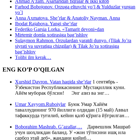
Ahmad A’zam. Asarlaridan fiqralar & Ikki kitob
Farhod Bobojonov. Orzuga eltuvchi yo‘l & Yulduzlar yurgan
yo`l
Anna Axmatova. She’rlar & Anatoliy Nayman. Anna
Ibodat Rajabova. Yangi she’rlar
Federiko Garsia Lorka. «Tamarit devoni»dan
Mirtemir domla xotirasiga bag’ishlov
Sulaymon Rahmon. Orzulardan yaratdi dunyo. (Tilak Jo’ra
siyrati va suvratiga chizgilar) & Tilak Jo’ra xotirasiga
bag’ishlov
Tolibi ilm kerak…
ENG KO’P O’QILGAN
Xurshid Davron. Vatan haqida she’rlar
1 сентябрь -
Ўзбекистон Республикасининг Мустақиллик куни.
Айём муборак бўлсин! Энг азиз ва энг…
Umar Xayyom.Ruboiylar
Буюк Умар Хайём
таваллудининг 970 йиллиги олдидан (15 май) Аввал
тафаккурда туғилиб, кейин қалб қўрига йўғрилган…
Boborahim Mashrab. G’azallar,…
Дарвешлик Машраб
учун шоҳликдан баланд. У «жон тўтисини ишқ ила
сарбоз этай деб», жандани кийиб…