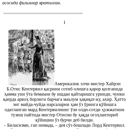
асосида фильмлар яратилган.
1
Америкалик элчи мистер Хайрэн
Б.Отис Кентервил қасрини сотиб олишга қарор қилганида
ҳамма уни ўта бемаъни бу ишдан қайтаришга уринди, чунки
қаерда арвоҳ борлиги барчага маълум ҳақиқат-ку, ахир. Ҳатто
энг майда-чуйда нарсаларни ҳам ўз ўрнига қўйишга
одатланган мард Кентервилнинг ўзи олди-сотди ҳужжатини
тузиш пайтида мистер Отисни бу ҳақда огоҳлантириб
қўйишни ўз бурчи деб билди.
– Биласизми, гап нимада, – дея сўз бошлади Лорд Кентервил.