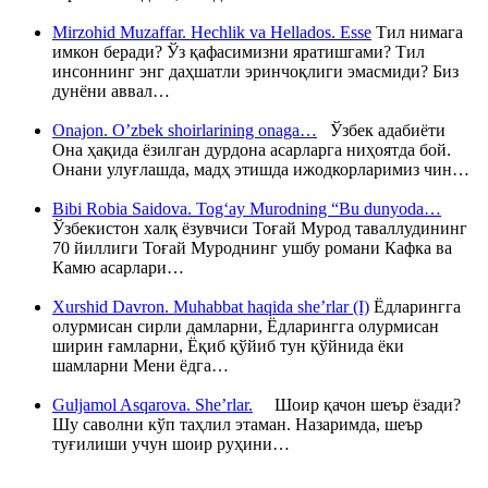
Mirzohid Muzaffar. Hechlik va Hellados. Esse
Тил нимага
имкон беради? Ўз қафасимизни яратишгами? Тил
инсоннинг энг даҳшатли эринчоқлиги эмасмиди? Биз
дунёни аввал…
Onajon. O’zbek shoirlarining onaga…
Ўзбек адабиёти
Она ҳақида ёзилган дурдона асарларга ниҳоятда бой.
Онани улуғлашда, мадҳ этишда ижодкорларимиз чин…
Bibi Robia Saidova. Tog‘ay Murodning “Bu dunyoda…
Ўзбекистон халқ ёзувчиси Тоғай Мурод таваллудининг
70 йиллиги Тоғай Муроднинг ушбу романи Кафка ва
Камю асарлари…
Xurshid Davron. Muhabbat haqida she’rlar (I)
Ёдларингга
олурмисан сирли дамларни, Ёдларингга олурмисан
ширин ғамларни, Ёқиб қўйиб тун қўйнида ёки
шамларни Мени ёдга…
Guljamol Asqarova. She’rlar.
Шоир қачон шеър ёзади?
Шу саволни кўп таҳлил этаман. Назаримда, шеър
туғилиши учун шоир руҳини…