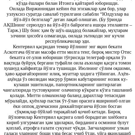
кўзда ёшлари билан Итонга қайтариб юборишди.
Оилада Виржиниядан кейин ёш эгизаклар ҳам бор, улар
узлуксиз суратда савалаб турилгани сабабли “Юлдузлар ва
йўл-йўл белгилар” деган лақаб олишган. (Бу ўринда
АҚШнинг серюлдуз ва йўл-йўл байроғига ишора этилаяпти –
Тарж.) Шу боис ҳам бу шўх-шаддод болакайлар, муҳтарам
элчини ҳисобга олмаганда, оилада эътиқоди энг кучли
республикачилар эди.
Кентервил қасридан темир йўлнинг энг яқин бекати
Аскотгача бўлган масофа етти милга тенг, бироқ мистер Отис
бекатга от-улов юбориши тўғрисида телеграф орқали ўз
вақтида буйруқ бергани туфайли оила аъзолари қасрга томон
хушнуд кайфиятда йўлга тушишди. Июлнинг сўлим оқшоми,
ҳаво қарағайзорнинг илиқ, муаттар ҳидига тўйинган. Аҳён-
аҳёнда ўз овозидан масрур ўрмон кабутарининг нозик ку-
кулаши эшитилади, папортникларнинг шитирлаган
чангалзорида тустовуқнинг олачипор кўкраги кўзга ташланиб
қолади. Митти олмахонлар баланд дарахтлар тепасидан
мўралайди, қуёнлар пастак ўт-ўлан орасига яшириниб олган
ёки оппоқ думчасини диккайтирганча йўсин босган
сўқмоқлар бўйлаб тирақайлаб қочиб кетади. Бироқ
йўловчилар Кентервил қасрига олиб борадиган хиёбонга
кириб улгурмаган ҳам эдиларки, бирданига осмонни булут
қоплаб, атрофга ғалати сукунат чўкди. Зағчаларнинг улкан
галаси уларнинг боши узра бесас учиб ўтди, уйга яқинлашиб