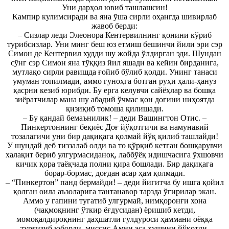
Уни дарҳол ювиб ташлашсин!
Кампир кулимсиради ва яна ўша сирли оҳангда шивирлаб
жавоб берди:
– Сизлар леди Элеонора Кентервилнинг қонини кўриб
турибсизлар. Уни минг беш юз етмиш бешинчи йили эри сэр
Симон де Кентервил худди шу жойда ўлдирган эди. Шундан
сўнг сэр Симон яна тўққиз йил яшади ва кейин бирданига,
мутлақо сирли равишда ғойиб бўлиб қолди. Унинг танаси
умуман топилмади, аммо гуноҳга ботган руҳи ҳали-ҳануз
қасрни кезиб юрибди. Бу ерга келувчи сайёҳлар ва бошқа
зиёратчилар мана шу абадий ўчмас қон доғини ниҳоятда
қизиқиб томоша қилишади.
– Бу қандай бемаънилик! – деди Вашингтон Отис. –
Пинкертоннинг беқиёс Доғ йўқотгичи ва намунавий
тозалагичи уни бир дақиқага қолмай йўқ қилиб ташлайди!
У шундай деб тиззалаб олди ва то қўрқиб кетган бошқарувчи
халақит бериб улгурмасиданоқ, лаббўёқ идишчасига ўхшовчи
кичик қора таёқчада полни қира бошлади. Бир дақиқага
борар-бормас, доғдан асар ҳам қолмади.
– “Пинкертон” панд бермайди! – деди йигитча бу ишга қойил
қолган оила аъзоларига тантанавор тарзда ўгирилар экан.
Аммо у гапини тугатиб улгурмай, нимқоронғи хона
(чақмоқнинг ўткир ёғдусидан) ёришиб кетди,
момоқалдироқнинг даҳшатли гулдуроси ҳаммани оёққа
турғизиб юборди, миссис Амни эса ҳушини йўқотди.