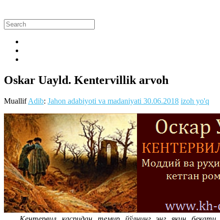
Oskar Uayld. Kentervillik arvoh
Muallif
Adib
:
Jahon adabiyoti va madaniyati
30.06.2018
izoh yo'q
Кентервил қасридан темир йўлнинг энг яқин бекати