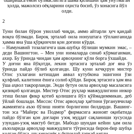
оширишса ёмон бўлмаслигига шама қилишни ҳам унутмаган
ҳолда, мажолсиз оёқларини оҳиста босиб, ўз хонасига йўл
олди.
2
Туни билан бўрон увиллаб чиқди, аммо айтарли ҳеч қандай
воқеа бўлмади. Бироқ эрталаб оила нонуштага тўпланганида
ҳамма яна ўша қўрқинчли қон доғини кўрди.
– Намунавий тозалагичга шак-шубҳа бўлиши мумкин эмас, –
деди Вашингтон. – Мен уни нималарда синаб кўрмаганман,
ахир. Бу ўринда чиндан ҳам арвоҳнинг қўли борга ўхшайди.
У доғни яна йўқотди, лекин эртасига эрталаб доғ яна ўз
ўрнида пайдо бўлиб қолганди. Шу куни кечқурун мистер
Отис ухлагани кетишдан аввал кутубхона эшигини ўзи
қулфлаб, калитини ёнига солиб қўйди. Бироқ эртасига ҳам яна
ўша аҳвол такрорланди. Энди бутун оила арвоҳлар масаласига
қизиқиб қолганди. Мистер Отис руҳлар мавжудлигини инкор
этиш билан фикр қотиб қолишига йўл қўймадиммикан, деб
ўйлай бошлади. Миссис Отис арвоҳлар ҳаётини ўрганувчилар
жамиятига аъзо бўлиш нияти борлигини билдирди. Вашинг-
тон эса “Майерс ва Подмор” фирмасига жиноят оқибатида
пайдо бўлган қон доғлари узоқ муддат сақланиши хусусида
узундан-узоқ мактуб битди. Мабодо шундан кейин ҳам оила
аъзоларида арвоҳлар мавжудлиги тўғрисида бирон-бир шубҳа
қолган бўлса, шу кечасиёқ у бутунлай тарқаб кетди.