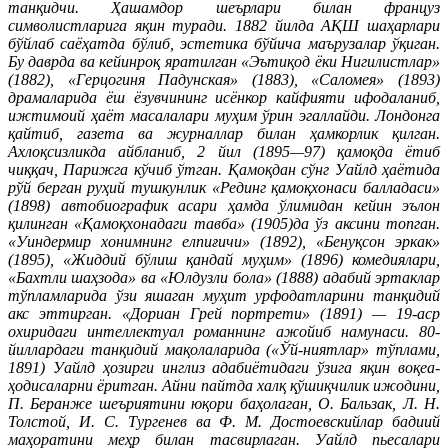
танқидчи. Ҳашамдор шеърлари билан француз
символистларига яқин туради. 1882 йилда АҚШ шаҳарлари
бўйлаб саёҳатда бўлиб, эстетика бўйича маърузалар ўқиган.
Бу даврда ва кейинроқ яратилган «Эътиқод ёки Нигилистлар»
(1882), «Герцогиня Падунская» (1883), «Саломея» (1893)
драмаларида ёш ёзувчининг исёнкор кайфияти ифодаланиб,
ижтимоий ҳаёт масалалари муҳим ўрин эгаллайди. Лондонга
қайтиб, газета ва журналлар билан ҳамкорлик қилган.
Ахлоқсизликда айбланиб, 2 йил (1895—97) қамоқда ётиб
чиққач, Парижга кўчиб ўтган. Қамоқдан сўнг Уайлд ҳаётида
рўй берган руҳий тушкунлик «Рединг қамоқхонаси балладаси»
(1898) автобиографик асари ҳамда ўлимидан кейин эълон
қилинган «Қамоқхонадаги тавба» (1905)да ўз аксини топган.
«Уиндермир хонимнинг елпиғичи» (1892), «Бенуқсон эркак»
(1895), «Жиддий бўлиш қандай муҳим» (1896) комедиялари,
«Бахтли шаҳзода» ва «Юлдузли бола» (1888) адабий эртаклар
тўпламларида ўзи яшаган муҳит урфодатларини танқидий
акс эттирган. «Дориан Грей портрети» (1891) — 19-аср
охиридаги интеллектуал романнинг ажойиб намунаси. 80-
йиллардаги танқидий мақолаларида («Ўй-ниятлар» тўплами,
1891) Уайлд ҳозирги инглиз адабиётидаги ўзига яқин воқеа-
ҳодисаларни ёритган. Айни пайтда халқ қўшиқчилик ижодини,
П. Беранже шеъриятини юқори баҳолаган, О. Бальзак, Л. Н.
Толстой, И. С. Тургенев ва Ф. М. Достоевскийлар бадиий
маҳоратини меҳр билан тасвирлаган. Уайлд пьесалари