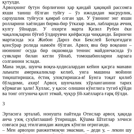
қутулди.
Арвоҳнинг бутун борлиғини ҳар қандай ҳақиқий рассомга
яхши таниш бўлган туйғу – ўз ижодидан масрурлик,
сархушлик туйғуси қамраб олган эди. У ўзининг энг яхши
ролларини хаёлидан бирма-бир ўтказар экан, лабларида аччиқ
кулгу ўйнарди. У охирги марта Қизил Рубен ёки
чақалоқларни бўғиб ўлдирувчи қиёфасида чиққанди. Биринчи
мартасида эса Жибон Дароз ёки Бекслей Ботқоғидаги
қонсўрар ролида намоён бўлган. Арвоҳ яна бир воқеани –
июннинг осуда бир оқшомида теннис майдончасида ўз
суяклари билан кегли ўйнаб, томошабинларни ларзага
солганини эслади.
Мана энди, шунча воқеа-ҳодисалардан кейин қасрга манави
лаънати америкаликлар келиб, унга машина мойини
тиқиштиришса, ёстиқ улоқтиришса-я! Бунга тоқат қилиб
бўладими, ахир! Арвоҳ шунчалик хўрланганини тарих
кўрмаган ҳали! Хуллас, у қасос олишни кўнглига тугиб қўйди
ва тонг отгунича қилт этмай, чуқур ўй-хаёлларга ғарқ бўлди.
3
Эртасига эрталаб, нонушта пайтида Отислар арвоҳ ҳақида
анча узоқ суҳбатлашиб ўтиришди. Қўшма Штатлар элчиси
совғаси рад этилганидан жиндек кўнгли оғриганди.
– Мен арвоҳни ранжитмоқчи эмасман, – деди у, – лекин шу