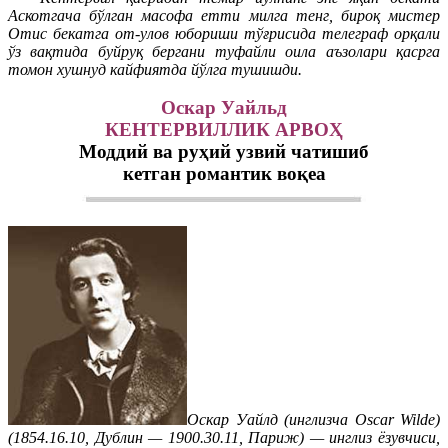
Аскотгача бўлган масофа етти милга тенг, бироқ мистер
Отис бекатга от-улов юбориши тўғрисида телеграф орқали
ўз вақтида буйруқ бергани туфайли оила аъзолари қасрга
томон хушнуд кайфиятда йўлга тушишди.
Оскар Уайльд
КЕНТЕРВИЛЛИК АРВОҲ
Моддий ва руҳий узвий чатишиб
кетган романтик воқеа
Оскар Уайлд (инглизча Oscar Wilde)
(1854.16.10, Дублин — 1900.30.11, Париж) — инглиз ёзувчиси,