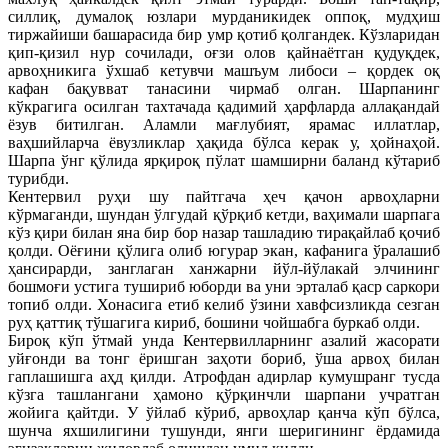
силлиқ, думалоқ юзлари мурданикидек оппоқ, мудҳиш
тиржайиши башарасида бир умр қотиб қолгандек. Кўзларидан
қип-қизил нур сочилади, оғзи олов қайнаётган қудуқдек,
арвоҳникига ўхшаб кетувчи машъум либоси – қордек оқ
кафан бақувват танасини чирмаб олган. Шарпанинг
кўкрагига осилган тахтачада қадимий ҳарфларда аллақандай
ёзув битилган. Аламли мағлубият, ярамас иллатлар,
ваҳшийларча ёвузликлар ҳақида бўлса керак у, ҳойнаҳой.
Шарпа ўнг қўлида ярқироқ пўлат шамширни баланд кўтариб
турибди.
Кентервил руҳи шу пайтгача ҳеч қачон арвоҳларни
кўрмаганди, шундан ўлгудай қўрқиб кетди, ваҳимали шарпага
кўз қири билан яна бир бор назар ташладию тирақайлаб қочиб
қолди. Оёғини қўлига олиб югурар экан, кафанига ўралашиб
ҳансирарди, занглаган ханжарни йўл-йўлакай элчининг
бошмоғи устига тушириб юборди ва уни эрталаб қаср саркори
топиб олди. Хонасига етиб келиб ўзини хавфсизликда сезган
руҳ қаттиқ тўшагига кириб, бошини чойшабга буркаб олди.
Бироқ кўп ўтмай унда Кентервилларнинг азалий жасорати
уйғонди ва тонг ёришган заҳоти бориб, ўша арвоҳ билан
гаплашишга аҳд қилди. Атрофдан адирлар кумушранг тусда
кўзга ташлангани ҳамоно қўрқинчли шарпани учратган
жойига қайтди. У ўйлаб кўриб, арвоҳлар қанча кўп бўлса,
шунча яхшилигини тушунди, янги шеригининг ёрдамида