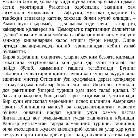
масалага боғлиқ ҳолда бу уйда шунча йиллар яшаган одамга
ёстиқ улоқтириш ўтакетган одобсизлик эканини ҳам
айтмасдан ўтолмайман. – Афсуски, мутлақо ҳаққоний бу
танбеҳни эгизаклар қаттиқ хохолаш билан кутиб олишди. –
Аммо шунга қарамай, – дея давом этди элчи, – агар руҳ
қайсарлик қилаверса ва “Демократик партиянинг балқиётган
қуёши” номли машина мойидан фойдаланишни истамаса, уни
занжиру кишанлардан халос этишга тўғри келади. Эшик
ортида шалдир-шулдур қилиб туришганидан кейин ухлаб
бўлмаяпти.
Бироқ ҳафтанинг охиригача уларни ҳеч ким безовта қилмади,
фақатгина кутубхонадаги қон доғи ҳар куни эрталаб яна
пайдо бўлиб, ҳамманинг ғашига тегаётганди. Бунинг
сабабини тушунтириш қийин, чунки ҳар куни кечқурун хона
эшигини мистер Отиснинг ўзи қулфлайди, дераза қопқалари
эса мустаҳкам тамбалар билан ёпилади. Иккинчи томондан,
доғ рангининг ўзгариб туриши ҳам изоҳ талаб қилади. У
баъзан қора-қизил, бошқа пайтлари эса қирмизи тусга киради.
Бир куни епископал черковнинг ислоҳ қилинган Америкача
эркин кўринишига мансуб ва соддалаштирилган маросим
бўйича оилавий ибодат қилиш учун ҳамма пастда
йиғилганида доғ зумрад-яшил тусда эканлигини кўришди.
Ранглар кутилмаган тарзда алмашиниб туриши, табиийки,
оила аъзоларини жудаям қизиқтириб қолди ва улар ҳар куни
кечқурун эрта тонгда қайси ранг пайдо бўлиши устида гаров