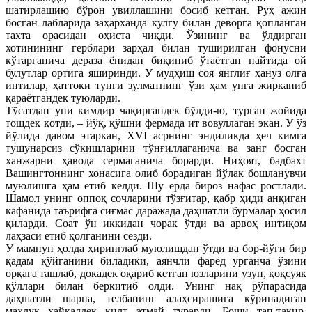
шатирлашию бўрон увиллашини босиб кетган. Руҳ ажин
босган лабларида заҳарханда кулгу билан деворга қопланган
тахта орасидан оҳиста чиқди. Ўзининг ва ўлдирган
хотинининг герблари зарҳал билан туширилган фонусни
кўтарганича дераза ёнидан биқиниб ўтаётган пайтида ой
булутлар ортига яширинди. У мудҳиш соя янглиғ ҳануз олға
интилар, ҳаттоки тунги зулматнинг ўзи ҳам унга жирканиб
қараётгандек туюларди.
Тўсатдан уни кимдир чақиргандек бўлди-ю, турган жойида
тошдек қотди, – йўқ, қўшни фермада ит вовуллаган экан. У ўз
йўлида давом этаркан, XVI асрнинг эндиликда ҳеч кимга
тушунарсиз сўкишларини тўнғиллаганича ва занг босган
ханжарни ҳавода сермаганича борарди. Ниҳоят, бадбахт
Вашингтоннинг хонасига олиб борадиган йўлак бошланувчи
муюлишга ҳам етиб келди. Шу ерда бироз нафас ростлади.
Шамол унинг оппоқ сочларини тўзғитар, қабр ҳиди анқиган
кафанида таърифга сиғмас даражада даҳшатли бурмалар ҳосил
қиларди. Соат ўн иккидан чорак ўтди ва арвоҳ интиқом
лаҳзаси етиб қолганини сезди.
У мамнун ҳолда ҳиринглаб муюлишдан ўтди ва бор-йўғи бир
қадам қўйганини биладики, аянчли фарёд урганча ўзини
орқага ташлаб, докадек оқариб кетган юзларини узун, қоқсуяк
қўллари билан беркитиб олди. Унинг нақ рўпарасида
даҳшатли шарпа, телбанинг алаҳсирашига кўринадиган
махлуқ ҳайкалдек қилт этмай турарди. Боши тап-тақир,