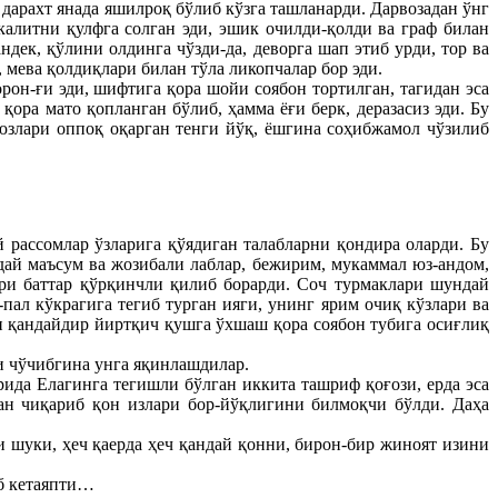
а дарахт янада яшилроқ бўлиб кўзга ташланарди. Дарвозадан ўнг
калитни қулфга солган эди, эшик очилди-қолди ва граф билан
ек, қўлини олдинга чўзди-да, деворга шап этиб урди, тор ва
, мева қолдиқлари билан тўла ликопчалар бор эди.
рон-ғи эди, шифтига қора шойи соябон тортилган, тагидан эса
ора мато қопланган бўлиб, ҳамма ёғи берк, деразасиз эди. Бу
, юзлари оппоқ оқарган тенги йўқ, ёшгина соҳибжамол чўзилиб
 рассомлар ўзларига қўядиган талабларни қондира оларди. Бу
рдай маъсум ва жозибали лаблар, бежирим, мукаммал юз-андом,
ари баттар қўрқинчли қилиб борарди. Соч турмаклари шундай
пал кўкрагига тегиб турган ияги, унинг ярим очиқ кўзлари ва
н қандайдир йиртқич қушга ўхшаш қора соябон тубига осиғлиқ
ри чўчибгина унга яқинлашдилар.
ида Елагинга тегишли бўлган иккита ташриф қоғози, ерда эса
дан чиқариб қон излари бор-йўқлигини билмоқчи бўлди. Даҳа
и шуки, ҳеч қаерда ҳеч қандай қонни, бирон-бир жиноят изини
аб кетаяпти…