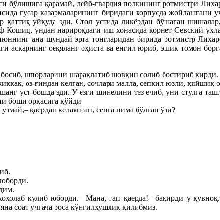
аси бўлишига қарамай, лейб-гвардия полкининг ротмистри Лихаре
исида гусар казармаларининг биридаги корпусда жойлашгани у
р қаттиқ уйқуда эди. Стол устида ликёрдан бўшаган шишалар
аф Кошиц, ундан нарироқдаги иш хонасида корнет Севский ухла
 июннинг ана шундай эрта тонгларидан бирида ротмистр Лихаре
аги аскарнинг оёқяланг оҳиста ва енгил юриб, эшик томон борг
с босиб, шпорларини шарақлатиб шовқин солиб бостириб кирди. 
жиккак, оз-ғиндан келган, сочлари малла, сепкил юзли, қийшиқ о
шанг уст-бошда эди. У ёзги шинелини тез ечиб, уни стулга таш
ни боши орқасига қўйди.
 узмай,– қаердан келаяпсан, сенга нима бўлган ўзи?
иб.
 юборди.
дим.
хохолаб кулиб юборди.– Мана, гап қаерда!– бақирди у қувноқ
 яна соат учгача роса кўнгилхушлик қилибмиз.