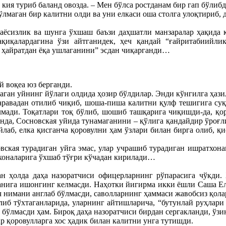
 кия туриб баланд овозда. – Мен бўлса ростданам бир гап бўлиб
лмаган бир калитни олди ва уни елкаси оша столга улоқтириб, 
ҳаёсизлик ва шунга ўхшаш баъзи даҳшатли манзаралар ҳақида 
қиқалардагина ўзи айтганидек, ҳеч қандай “ғайритабиийли
 ҳайратдан ёқа ушлаганини” эсдан чиқарганди…
й воқеа юз берганди.
аган уйнинг йўлаги олдида ҳозир бўлдилар. Энди кўнгилга ҳази
аравадан отилиб чиқиб, шоша-пиша калитни қулф тешигига суқ
мади. Тоқатлари тоқ бўлиб, шошиб ташқарига чиқишди-да, қо
анда, Сосновская уйида тунамаганини – қўлига қандайдир ўроғли
лаб, елка қисганча қоровулни ҳам ўзлари билан бирга олиб, қ
вская турадиган уйга эмас, улар учрашиб турадиган ишратхона
хоналарига ўхшаб тўғри кўчадан кирилади…
ан ҳолда даҳа назоратчиси офицерларнинг рўпарасига чўкди. 
ётганига ишонгинг келмасди. Наҳотки йигирма икки ёшли Саша Е
 нимани англаб бўлмасди, саволларнинг ҳаммаси жавобсиз қола
елиб тўхтаганларида, уларнинг айтишларича, “бутунлай руҳлари
бўлмасди ҳам. Бироқ даҳа назоратчиси бирдан сергакланди, ўзин
ар қоровулларга хос ҳадик билан калитни унга тутишди.