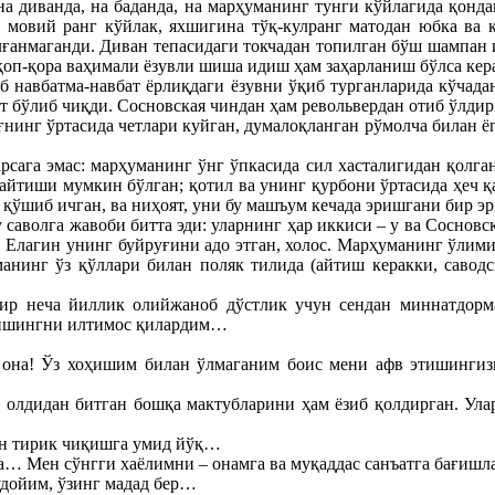
а диванда, на баданда, на марҳуманинг тунги кўйлагида қонда
ан мовий ранг кўйлак, яхшигина тўқ-кулранг матодан юбка ва 
улғанмаганди. Диван тепасидаги токчадан топилган бўш шампан и
 қоп-қора ваҳимали ёзувли шиша идиш ҳам заҳарланиш бўлса кера
йиб навбатма-навбат ёрлиқдаги ёзувни ўқиб турганларида кўчад
ат бўлиб чиқди. Сосновская чиндан ҳам револьвердан отиб ўлд
нинг ўртасида четлари куйган, думалоқланган рўмолча билан ё
ага эмас: марҳуманинг ўнг ўпкасида сил хасталигидан қолган
з айтиши мумкин бўлган; қотил ва унинг қурбони ўртасида ҳеч 
 қўшиб ичган, ва ниҳоят, уни бу машъум кечада эришгани бир 
 саволга жавоби битта эди: уларнинг ҳар иккиси – у ва Сосновс
Елагин унинг буйруғини адо этган, холос. Марҳуманинг ўлими 
анинг ўз қўллари билан поляк тилида (айтиш керакки, саводси
Бир неча йиллик олийжаноб дўстлик учун сендан миннатдор
йишингни илтимос қилардим…
а она! Ўз хоҳишим билан ўлмаганим боис мени афв этишинг
олдидан битган бошқа мактубларини ҳам ёзиб қолдирган. Улар 
ан тирик чиқишга умид йўқ…
а… Мен сўнгги хаёлимни – онамга ва муқаддас санъатга бағиш
удойим, ўзинг мадад бер…