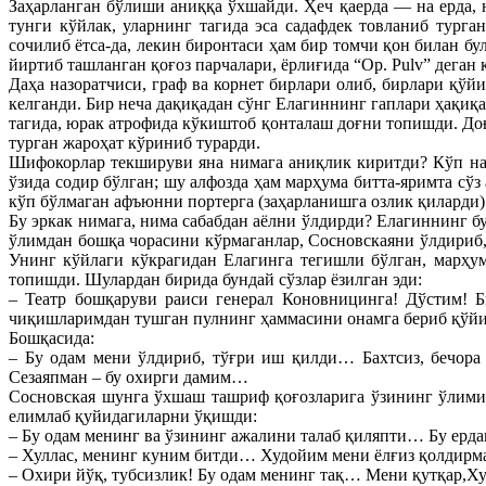
Заҳарланган бўлиши аниққа ўхшайди. Ҳеч қаерда — на ерда, н
тунги кўйлак, уларнинг тагида эса садафдек товланиб тург
сочилиб ётса-да, лекин биронтаси ҳам бир томчи қон билан б
йиртиб ташланган қоғоз парчалари, ёрлиғида “Ор. Pulv” деган
Даҳа назоратчиси, граф ва корнет бирлари олиб, бирлари қў
келганди. Бир неча дақиқадан сўнг Елагиннинг гаплари ҳақиқ
тагида, юрак атрофида кўкиштоб қонталаш доғни топишди. Доғ
турган жароҳат кўриниб турарди.
Шифокорлар текшируви яна нимага аниқлик киритди? Кўп нарс
ўзида содир бўлган; шу алфозда ҳам марҳума битта-яримта сў
кўп бўлмаган афъюнни портерга (заҳарланишга озлик қиларди)
Бу эркак нимага, нима сабабдан аёлни ўлдирди? Елагиннинг бу
ўлимдан бошқа чорасини кўрмаганлар, Сосновскаяни ўлдириб, 
Унинг кўйлаги кўкрагидан Елагинга тегишли бўлган, марҳум
топишди. Шулардан бирида бундай сўзлар ёзилган эди:
– Театр бошқаруви раиси генерал Коновницинга! Дўстим! 
чиқишларимдан тушган пулнинг ҳаммасини онамга бериб қў
Бошқасида:
– Бу одам мени ўлдириб, тўғри иш қилди… Бахтсиз, бечор
Сезаяпман – бу охирги дамим…
Сосновская шунга ўхшаш ташриф қоғозларига ўзининг ўлими 
елимлаб қуйидагиларни ўқишди:
– Бу одам менинг ва ўзининг ажалини талаб қиляпти… Бу ерд
– Хуллас, менинг куним битди… Худойим мени ёлғиз қолдирм
– Охири йўқ, тубсизлик! Бу одам менинг тақ… Мени қутқар,Х