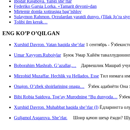
Ibodat Rajabova. Yangi she’rlar
Federiko Garsia Lorka. «Tamarit devoni»dan
Mirtemir domla xotirasiga bag’ishlov
Sulaymon Rahmon. Orzulardan yaratdi dunyo. (Tilak Jo’ra siyrati
Tolibi ilm kerak…
ENG KO’P O’QILGAN
Xurshid Davron. Vatan haqida she’rlar
1 сентябрь - Ўзбекис
Umar Xayyom.Ruboiylar
Буюк Умар Хайём таваллудининг 
Boborahim Mashrab. G’azallar,…
Дарвешлик Машраб учун ш
Mirzohid Muzaffar. Hechlik va Hellados. Esse
Тил нимага им
Onajon. O’zbek shoirlarining onaga…
Ўзбек адабиёти Она ҳ
Bibi Robia Saidova. Tog‘ay Murodning “Bu dunyoda…
Ўзбек
Xurshid Davron. Muhabbat haqida she’rlar (I)
Ёдларингга ол
Guljamol Asqarova. She’rlar.
Шоир қачон шеър ёзади? Шу с