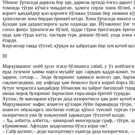
Уйнинг ўртасида дарвоза бор эди, дарвоза ортида ёлғиз дарахт
томонда тўғри кўчага чиқадиган, ҳалиги сирли эшик бўлиб, 
корнет қандайдир қоп-қоронғи йўлакка ўхшаш бир нимани кўр
ҳувиллаган хона бирдан ёришиб кетди. Хона ўртасида иккита ор
Бундан ҳам даҳшатлироғи ҳали олдинда эди. Йўлакнинг ўнг то
сопол фонус ўрнатилган бўлиб, худди гўрни ёритгандек ёрити
ерда ҳам тўрда катта, пастқам турк дивани бўлиб, унда ички
ётарди.
Кирганлар таққа тўхтаб, қўрқув ва ҳайратдан бир зум қотиб қо
III
Марҳуманинг ноёб ҳусн эгаси бўлишига сабаб, у ўз ноёблиги
ерда лузумли ҳамма нарса муҳайё эди: сарвдек қадди-қомат, 
заррин, сочлар… Энди буларнинг ҳаммаси жонсиз эди, барча
сақлангандики, шу алфозда ҳам бемалол балга кириб борса бў
бутун чеҳрасига қандайдир ўйчанлик ва ҳайрат бағишлаб тур
шиша чироқ буларнинг барчасини ғира-шира ёритиб турарди.
Хуллас, бу манзарани кўрган даҳа назоратчиси ҳам донг қоти
Марҳуманинг нафис яланғоч қўллари бўйи бараварида тўғри, 
яланғоч оёқчаларга нисбатан ғоятда қўпол туюлиб турган г
назоратчиси уни бу ноқонуний ҳаракатдан тўхтатиб қолди.
– Ҳа, албатта, албатта,– шивирлаб минғирлади граф,– тўғри,
кўрмаяпман. Афтидан заҳарланиш бўлса кераг-ов?
– Сабр қилинг,– деди насиҳатомуз оҳангда даҳа назоратчиси, 