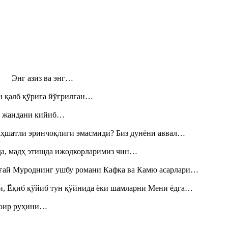
н! Энг азиз ва энг…
н қалб қўрига йўғрилган…
», жандани кийиб…
аҳшатли эринчоқлиги эмасмиди? Биз дунёни аввал…
шда, мадҳ этишда ижодкорларимиз чин…
Тоғай Муроднинг ушбу романи Кафка ва Камю асарлари…
и, Ёқиб қўйиб тун қўйнида ёки шамларни Мени ёдга…
шоир руҳини…