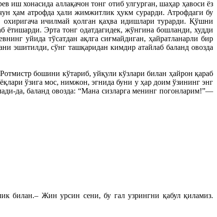
в иш хонасида аллақачон тонг отиб улгурган, шаҳар ҳавоси ёз
чун ҳам атрофда ҳали жимжитлик ҳукм сурарди. Атрофдаги бу
, охиригача ичилмай қолган қаҳва идишлари турарди. Қўшни
б ётишарди. Эрта тонг одатдагидек, жўнгина бошланди, худди
внинг уйида тўсатдан ақлга сиғмайдиган, ҳайратланарли бир
ани эшитилди, сўнг ташқаридан кимдир атайлаб баланд овозда
Ротмистр бошини кўтариб, уйқули кўзлари билан ҳайрон қараб
ёқлари ўзига мос, нимжон, эгнида буни у ҳар доим ўзининг энг
лади-да, баланд овозда: “Мана сизларга менинг погонларим!”—
лик билан.– Жин урсин сени, бу гал узрингни қабул қиламиз.