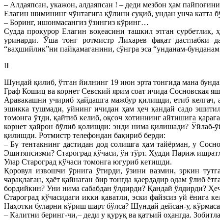
– Алдаяпсан, укажон, алдаяпсан ! – деди мезбон ҳам пайпоғини
Елагин шимининг чўнтагига қўлини суқиб, ундан унча катта бў
– Боринг, ишонмасангиз ўзингиз кўринг…
Судда прокурор Елагин воқеасини ташкил этган сурбетлик, 
уринарди. Ўша тонг ротмистр Лихарев фақат дастлабки да
“ваҳшийлик”ни пайқамаганини, сўнгра эса “унданам-бунданам
II
Шундай қилиб, ўтган йилнинг 19 июн эрта тонгида мана бунда
Граф Кошиц ва корнет Севский ярим соат ичида Сосновская яш
Аравакашни учириб ҳайдашга мажбур қилишди, етиб келгач, 
эшикка тушмади, уйнинг ичидан ҳам ҳеч қандай садо эшитил
томонга ўтди, қайтиб келиб, оқсоч хотиннинг айтишига қараг
корнет ҳайрон бўлиб қолишди: энди нима қилишади? Ўйлаб-ўй
қилишди. Ротмистр телефондан бақириб берди:
– Бу тентакнинг дастидан дод солишга ҳам тайёрман, у Сосно
Эшитяпсизми? Староград кўчаси, ўн тўрт. Худди Париж ишрат
Улар Староград кўчаси томонга югуриб кетишди.
Қоровул извошчи ўрнига ўтирди, ўзини вазмин, эркин тутг
чарақлаган, ҳаёт қайнаган бир тонгда қаердадир одам ўлиб 
бордийкин? Уни нима сабабдан ўлдирди? Қандай ўлдирди? Ҳеч
Староград кўчасидаги икки қаватли, эски файзсиз уй ёнига к
Наҳотки буларни кўриш шарт бўлса? Шундай дейсан-у, кўрмаса 
– Калитни беринг-чи,– деди у қуруқ ва қатъий оҳангда. Зобитл