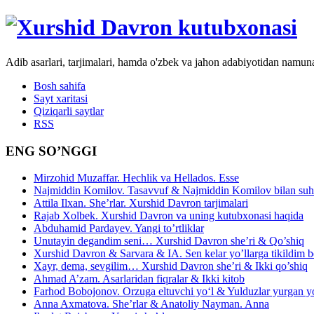
Adib asarlari, tarjimalari, hamda o'zbek va jahon adabiyotidan namun
Bosh sahifa
Sayt xaritasi
Qiziqarli saytlar
RSS
ENG SO’NGGI
Mirzohid Muzaffar. Hechlik va Hellados. Esse
Najmiddin Komilov. Tasavvuf & Najmiddin Komilov bilan suhb
Attila Ilxan. She’rlar. Xurshid Davron tarjimalari
Rajab Xolbek. Xurshid Davron va uning kutubxonasi haqida
Abduhamid Pardayev. Yangi to’rtliklar
Unutayin degandim seni… Xurshid Davron she’ri & Qo’shiq
Xurshid Davron & Sarvara & IA. Sen kelar yo’llarga tikildim
Xayr, dema, sevgilim… Xurshid Davron she’ri & Ikki qo’shiq
Ahmad A’zam. Asarlaridan fiqralar & Ikki kitob
Farhod Bobojonov. Orzuga eltuvchi yo‘l & Yulduzlar yurgan y
Anna Axmatova. She’rlar & Anatoliy Nayman. Anna