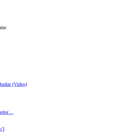
alar
atlar (Video)
 bedor…
o`l