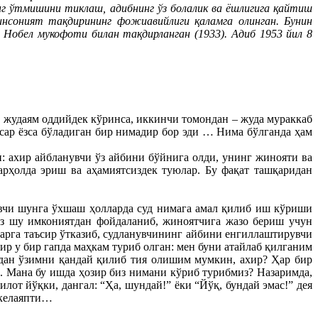
нг ўтмишини тиклаш, адибнинг ўз болалик ва ёшлигига қайтиш
 инсоният тақдирининг фожиавийлиги қаламга олинган. Бунин
 Нобел мукофоти билан тақдирланган (1933). Адиб 1953 йил 8
 жудаям оддийдек кўринса, иккинчи томондан – жуда мураккаб
асар ёзса бўладиган бир нимадир бор эди … Нима бўлганда ҳам
н: ахир айбланувчи ўз айбини бўйнига олди, унинг жинояти ва
арҳолда эриш ва аҳамиятсиздек туюлар. Бу фақат ташқаридан
вчи шунга ўхшаш ҳолларда суд нимага амал қилиб иш кўриши
биз шу имкониятдан фойдаланиб, жиноятчига жазо бериш учун
ларга таъсир ўтказиб, судланувчининг айбини енгиллаштирувчи
р у бир гапда маҳкам туриб олган: мен буни атайлаб қилганим
ишдан ўзимни қандай қилиб тия олишим мумкин, ахир? Ҳар бир
н. Мана бу ишда ҳозир биз нимани кўриб турибмиз? Назаримда,
лот йўқки, дангал: “Ҳа, шундай!” ёки “Йўқ, бундай эмас!” дея
 келаяпти…