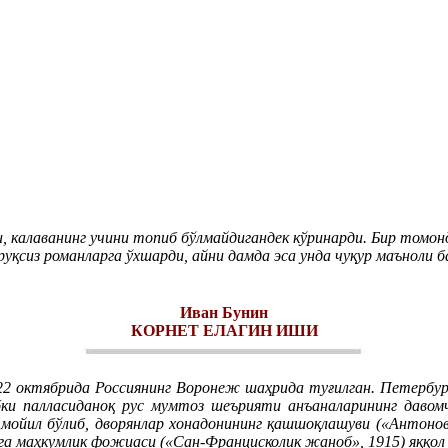
, калаванинг учини топиб бўлмайдигандек кўринарди. Бир томон
руқсиз романларга ўхшарди, айни дамда эса унда чуқур маъноли б
Иван Бунин
КОРНЕТ ЕЛАГИН ИШИ
 22 октябрида Россиянинг Воронеж шаҳрида туғилган. Петербур
 палласиданоқ рус мумтоз шеърияти анъаналарининг давомчи
ойил бўлиб, дворянлар хонадонининг қашшоқлашуви («Антонов 
га маҳкумлик фожиаси («Сан-Францисколик жаноб», 1915) яққол