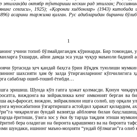
ашр этилган)да октябр тўнтариши кескин рад этилган; Россияни
янинг севгиси», 1925); «Қоронғи хиёбонлар» (1943) китобида
(1896) асарини таржима қилган. Рус адибларидан биринчи бўлиб
1
ванинг учини топиб бўлмайдигандек кўринарди. Бир томондан, у
оманларга ўхшарди, айни дамда эса унда чуқур маъноли бадиий 
бловчи ўртасида ҳеч қандай баҳсга ўрин йўқдек туюлиши мумки
зининг шахсияти ҳам бу залда ўтирганларнинг кўпчилигига ҳ
ларга сабаблар ошиб-тошиб ётибди…
тишга эришиш. Шунда кўп гапга ҳожат қолмасди. Қонун чиқару
аросатга, виждонга ва зийракликка кенг имконият берган ва 
ша ақл-фаросат, виждон, зийракликни ишга солиб, шу орқали у
унга муносабатини ўзгартиришга астойдил ҳаракат қилардим, ахи
 бўри”га чиқарилган бундай вазиятда айбловчи билан баҳслаш
 тарзда ёритиши, ўзига хос у ёки бу тарзда тақдим этиши мумки
ритиб бера оладиган на биронта қарашимиз ва на биронта тафси
уҳими шундаки, ишнинг маъно-моҳияти “ундай бўлмаган”га олиб