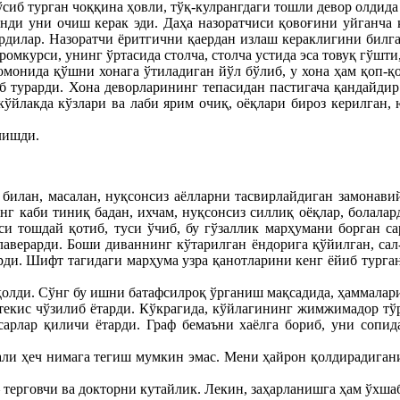
 ўсиб турган чоққина ҳовли, тўқ-кулрангдаги тошли девор олдид
энди уни очиш керак эди. Даҳа назоратчиси қовоғини уйганча 
дилар. Назоратчи ёритгични қаердан излаш кераклигини билганд
омкурси, унинг ўртасида столча, столча устида эса товуқ гўшти
монида қўшни хонага ўтиладиган йўл бўлиб, у хона ҳам қоп-қо
б турарди. Хона деворларининг тепасидан пастигача қандайдир қ
 кўйлакда кўзлари ва лаби ярим очиқ, оёқлари бироз керилган
лишди.
 билан, масалан, нуқсонсиз аёлларни тасвирлайдиган замонавий
тонг каби тиниқ бадан, ихчам, нуқсонсиз силлиқ оёқлар, болала
си тошдай қотиб, туси ўчиб, бу гўзаллик марҳумани борган с
лаверарди. Боши диваннинг кўтарилган ёндорига қўйилган, сал-
арди. Шифт тагидаги марҳума узра қанотларини кенг ёйиб турга
б қолди. Сўнг бу ишни батафсилроқ ўрганиш мақсадида, ҳаммала
текис чўзилиб ётарди. Кўкрагида, кўйлагининг жимжимадор тўр
усарлар қиличи ётарди. Граф бемаъни хаёлга бориб, уни сопи
 ҳали ҳеч нимага тегиш мумкин эмас. Мени ҳайрон қолдирадиган
— терговчи ва докторни кутайлик. Лекин, заҳарланишга ҳам ўхш