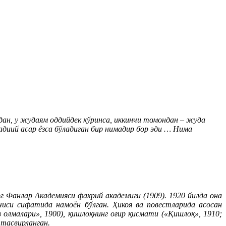
дан, у жудаям оддийдек кўринса, иккинчи томондан – жуда
адиий асар ёзса бўладиган бир нимадир бор эди … Нима
г Фанлар Академияси фахрий академиги (1909). 1920 йилда она
си сифатида намоён бўлган. Ҳикоя ва повестларида асосан
олмалари», 1900), қишлоқнинг оғир қисмати («Қишлоқ», 1910;
 тасвирланган.