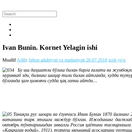
Ivan Bunin. Kornet Yelagin ishi
Muallif
Adib
:
Jahon adabiyoti va madaniyati
26.07.2018
izoh yo'q
Бу иш даҳшатли бўлиш билан бирга ғалати ва жумбоқли
мураккаб эди, бизнинг шаҳар тили билан айтганда, худди туту
бўлганда ҳам ҳимоячи судда ҳақ гапни айтди…
Таниқли рус шоири ва ёзувчиси Иван Бунин 1870 йилнинг
ватанини тарк этишга мажбур бўлган. Ижодининг дастлабки
октябрь тўнтаришидан аввалги Россия ҳаётини тасвирлашга м
«Қақраган водий», 1911), турмуш маънавий асосларини унутиш