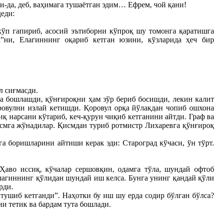
ди-да, деб, ваҳимага тушаётган эдим… Ефрем, чой қани!
деди:
кўп гапириб, асосий эътиборни кўпроқ шу томонга қаратишга
к”ни, Елагиннинг оқариб кетган юзини, кўзларида ҳеч бир
л сиғмасди.
а бошлашди, қўнғироқни ҳам зўр бериб босишди, лекин калит
ровулни излай кетишди. Қоровул орқа йўлакдан чопиб ошхона
қ нарсани кўтариб, кеч-қурун чиқиб кетганини айтди. Граф ва
исмга жўнадилар. Қисмдан туриб ротмистр Лихаревга қўнғироқ
га боришларини айтиши керак эди: Староград кўчаси, ўн тўрт.
Ҳаво иссиқ, кўчалар сершовқин, одамга тўла, шундай офтоб
лагиннинг қўлидан шундай иш келса. Бунга унинг қандай қўли
рди.
 тушиб кетганди”. Наҳотки бу иш шу ерда содир бўлган бўлса?
и тетик ва бардам тута бошлади.