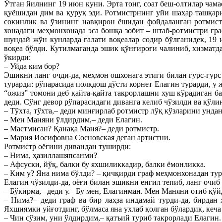
Ўтган йилнинг 19 июн куни. Эрта тонг, соат беш-олтилар чам
қуёшидан дим ва қуруқ эди. Ротмистрнинг уйи шаҳар ташқар
сокинлик ва ўзининг навқирон ёшидан фойдаланган ротмист
хонадаги меҳмонхонада эса бошқа зобит – штаб-ротмистри гр
шундай жўн кунларда ғалати воқеалар содир бўлганидек, 19
воқеа бўлди. Кутилмаганда эшик қўнғироғи чалиниб, хизматд
ўкирди:
– Уйда ким бор?
Эшикни ланг очди-да, меҳмон ошхонага этиги билан гурс-гур
турарди: рўпарасида полкдош дўсти корнет Елагин турарди, у 
“ожиз” томони деб қайта-қайта такрорлашни хуш кўрадиган ба
деди. Сўнг девор рўпарасидаги диванга келиб чўзилди ва қўли
– Тўхта, тўхта,– деди минғирлаб ротмистр лўқ кўзларини ундан
– Мен Маняни ўлдирдим,– деди Елагин.
– Мастмисан? Қанақа Маня?– деди ротмистр.
– Мария Иосифовна Сосновская деган артистни.
Ротмистр оёғини дивандан туширди:
– Нима, ҳазиллашяпсанми?
– Афсуски, йўқ, балки бу яхшиликкадир, балки ёмонликка.
– Ким у? Яна нима бўлди? – қичқирди граф меҳмонхонадан тур
Елагин чўзилди-да, оёғи билан эшикни енгил тепиб, ланг очиб
– Бўкирма,– деди у.– Бу мен, Елагинман. Мен Маняни отиб қўй
– Нима?– деди граф ва бир лаҳза индамай турди-да, бирдан 
Яхшиямки уйғотдинг, бўлмаса яна ухлаб қолган бўлардик, кеча
– Чин сўзим, уни ўлдирдим,– қатъий туриб такрорлади Елагин.