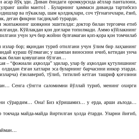
н асар йўқ эди. Диван ёнидаги оромкурсида аёллар панталони,
кулранг шойи манто1 . Буларнинг ҳаммаси диванда тартибсиз
дишлар ва пўкаклар, шам қолдиқлари, соч тўғнағичлари, ёзиб,
к, деган фикрни тасдиқлаб турарди.
ан экипажнинг шовқини эшитилди: доктор билан терговчи етиб
ирилганди. Кўйлакдан қон доғлари топилмади. Аммо кўйлакнинг
пилгани учун ҳеч бир жойни булғамаган қоп-қора қон томчилаб
 излар бор; яқиндан туриб отилгани учун ўлим бир лаҳзанинг
қандай кураш бўлмаган; у шампан виносини ичиб, кетидан унча
эркак билан қовушгани бўлган…
кая – “фожиали аҳволда” эдилар, улар бу аҳволдан қутулишнинг
олдидан ёзган хатлари эса буларнинг барчасини инкор этарди.
зларча) ёзилавериб, тўлиб, титилиб кетган ташриф қоғозини
ман… Сенга сўнгги саломимни йўллай туриб, менинг охирги
изни сўрардим… Она! Биз кўришамиз… у ерда, арши аълода…
токчада майда-майда йиртилган ҳолда ётарди. Уларни йиғиб,
лайман…