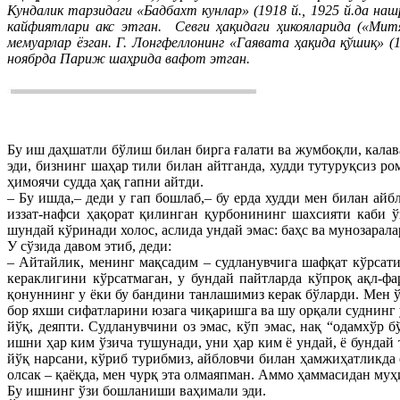
Кундалик тарзидаги «Бадбахт кунлар» (1918 й., 1925 й.да н
кайфиятлари акс этган.
Севги ҳақидаги ҳикояларида («Мит
мемуарлар ёзган. Г. Лонгфеллонинг «Гаявата ҳақида қўшиқ» 
ноябрда Париж шаҳрида вафот этган.
Бу иш даҳшатли бўлиш билан бирга ғалати ва жумбоқли, кала
эди, бизнинг шаҳар тили билан айтганда, худди тутуруқсиз р
ҳимоячи судда ҳақ гапни айтди.
– Бу ишда,– деди у гап бошлаб,– бу ерда худди мен билан ай
иззат-нафси ҳақорат қилинган қурбонининг шахсияти каби ў
шундай кўринади холос, аслида ундай эмас: баҳс ва мунозара
У сўзида давом этиб, деди:
– Айтайлик, менинг мақсадим – судланувчига шафқат кўрса
кераклигини кўрсатмаган, у бундай пайтларда кўпроқ ақл-ф
қонуннинг у ёки бу бандини танлашимиз керак бўларди. Мен ў
бор яхши сифатларини юзага чиқаришга ва шу орқали суднинг 
йўқ, деяпти. Судланувчини оз эмас, кўп эмас, нақ “одамхўр
ишни ҳар ким ўзича тушунади, уни ҳар ким ё ундай, ё бундай
йўқ нарсани, кўриб турибмиз, айбловчи билан ҳамжиҳатликда ё
олсак – қаёқда, мен чурқ эта олмаяпман. Аммо ҳаммасидан м
Бу ишнинг ўзи бошланиши ваҳимали эди.