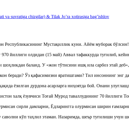
 va suvratiga chizgilar) & Tilak Jo’ra xotirasiga bag’ishlov
тон Республикасининг Мустақиллик куни. Айём муборак бўлси
970 йиллиги олдидан (15 май) Аввал тафаккурда туғилиб, кейи
оҳликдан баланд. У «жон тўтисини ишқ ила сарбоз этай деб
кон беради? Ўз қафасимизни яратишгами? Тил инсоннинг энг д
ақида ёзилган дурдона асарларга ниҳоятда бой. Онани улуғла
истон халқ ёзувчиси Тоғай Мурод таваллудининг 70 йиллиги 
урмисан сирли дамларни, Ёдларингга олурмисан ширин ғамларн
аволни кўп таҳлил этаман. Назаримда, шеър туғилиши учун 