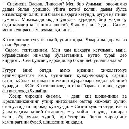
− Сизмисиз, Василь Ликсеич? Мен бир ўзимман, оқсочимиз
дадам билан уришиб, уйига кетиб қолди, дадам бўлса
хизматкорни олиб, иш билан шаҳарга кетувди, бугун қайтиши
гумон… Момақалдирокдан ўлгудек қўркдим, бир маҳал бу
ёққа кимдир келганини эшитиб, ўтакам ёрилаёзди… Салом,
мени кечирасиз, марҳамат қилинг…
Красилшиков гугурт чақиб, унинг қора кўзлари ва қорамағиз
юзии ёритди:
−Салом, тентаккинам. Мен ҳам шаҳарга кетяпман, мана,
кўрмайсанми нималар бўлаётганини, кутиб турай деб
кирдим… Сен бўлсанг, қароқчилар босди деб ўйлапсанда-а?
Гугурт ёниб битди, аммо қизнинг хижолатомуз
кулимсираётган юзи, бўйнидаги кўзмунчоқлари, сарғиш
сатин кўйлак остидаги кичкина кўкраклари яққол кўриниб
турарди… Бўйи Красилшиковдан икки баравар кичик, худди
ёш қизалоққа ўхшайди.
− Ҳозир чироқни ёқаман, − деди қиз шоша-пиша ва
Красилшиковнинг ўткир нигоҳидан баттар хижолат бўлиб,
стол устидаги чироққа қўл чўзди. − Сизни худо етказди, ёлғиз
ўзим ваҳима қилиб ётгандим, − у майин товушда гапирар
экан, оёқ учида туриб, эҳтиёткорлик билан чироқнинг
кампирагини бураб, шишасини чиқарди.