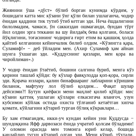
Жиянини ўша «дўст» бўлиб борган кунимда кўрдим, у
бошидаги катта мис кўзани ўнг қўли билан ушлаганча, чодир
ёнидан қаддини тик тутиб ўтиб кетган эди. Неча ёшдалигини
билолмадим, чамаси, ўн саккиздан ошмаганди, бундан тўрт
йил олдин эрга теккани ва шу йилдаёқ бева қолгани, боласи
йўқлигини, тоғасининг чодирига ғирт етим ва қашшоқ ҳолда
қайтиб келганини кейинчалик билиб олдим. «Кўзингга қара,
Суламиф!» − деб ўйладим мен. (Ахир Суламиф ҳам айнан
шунга ўхшаган эди. «Қуддуснинг қизлари, мен қора ва
чиройлиман».)
У чодир ёнидан ўтаётиб, бошини салгина буриб, менга кўз
қирини ташлаб қўйди: бу кўзлар фавқулодда қоп-қора, сирли
эди. Қорача юзлари, қалин бинафшаранг лабларини кўришим
биланок, мафтуну лол бўлиб қолдим… Фақат шулар
дейсизми?! Бутун қиёфаси мени маҳлиё қилиб қўйди: мис
кўзани қаттиқ ушлаган қўллари елкасигача яланғоч, узун
кубсимон кўйлак остида охиста тўлғаниб кетаётган хипча
қомати, кўйлагини кўтариб турган бўлиқ кўкраклари…
Бу хам етмагандек, икки-уч кундан кейин уни Қуддусда −
шундоққина Яфф дарвозаси ёнида учратиб қолсам бўладими!
У оломон орасида мен томонга юриб келар, бошида
қандайдир тугун кўтариб олган эди. Мени кўриб, тўхтади.