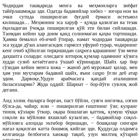
Чодирдан ташқарида менга ва меҳмонларга зиёфат
тайёрлашмоқда эди. Одатда бадавийлар хибиз − зоғора нон ва
эчки сутида пиширилган буғдой ёрмаси истеъмол
килишади… Меҳмонни эса харуф − қумда қазилган ва тезак
ёқиладиган ўчоқда пиширилган қўй эти билан сийлашади.
Таомдан кейин ҳар доим қанд солинмаган қаҳва тортишади.
Ҳамма бемалол еб-ичиб ўтирар, намат чодирдан ташқарида
эса худди дўзах алангасидек гармсел уфуриб турар, чодирнинг
кенг очиб қўйилган тирқишидан саҳрога қарашнинг ўзи мени
даҳшатга соларди: олисдаги ялтироқ қумлар одамнинг кўзига
худди сузиб кетаётганга ўхшаб кўринарди. Шайх ҳар бир
сўзидан кейин менга хожа − жаноб деб мурожаат қилар, мен
ҳам уни муҳтарам бадавий шайх, яъни саҳро ўғли деб атар
эдим. Дарвоқе,Урдун арабчасига қандай аталишини
биласизларми? Жуда оддий: Шариат − бор-йўғи сувлоқ жой
дегани.
Аид эллик ёшларга борган, паст бўйли, суяги ингичка, озғин
бўлса-да, чайир; юзи − пиширилган ғиштнинг ўзи; кулранг
тиниқ кўзлари ўткир, оқара бошлаган қаттиқ, кумуш чўққи
соқоли ва мўйлови яхшилаб кузалган, − бадавийлар соқол-
мўйловга алоҳида эътибор беришади, − бошқалар сингари
нағал қоқилган катта бошмоқ кийган эди. Қуддусда олдимга
келганида белбоғига ханжар тақиб, узун милтиқ кўтариб
олганди.