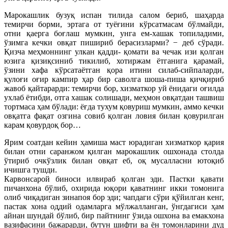
Марокашлик бузуқ испан тилида салом бериб, шаҳарда
темирчи борми, эртага от туёғини кўрсатмасам бўлмайди,
отни қаерга боғлаш мумкин, унга ем-хашак топиладими,
ўзимга кечки овқат пишириб берасизларми? − деб сўради.
Қизча меҳмоннинг улкан қадди- қомати ва чечак изи қолган
юзига қизиқсиниб тикилиб, хотиржам ётганига қарамай,
ўзини хафа кўрсатаётган қора итини силаб-сийпаларди,
қулоғи оғир кампир ҳар бир саволга шоша-пиша қичқириб
жавоб қайтарарди: темирчи бор, хизматкор уй ёнидаги оғилда
ухлаб ётибди, отга хашак солишади, меҳмон овқатдан ташвиш
тортмаса ҳам бўлади: ёғда тухум қовуриш мумкин, аммо кечки
овқатга фақат озгина совиб қолган ловия билан қовурилган
карам қовурдоқ бор…
Ярим соатдан кейин ҳамиша маст юрадиган хизматкор қария
билан отни саранжом қилган марокашлик ошхонада столда
ўтириб очкўзлик билан овқат еб, оқ мусалласни ютоқиб
ичишга тушди.
Карвонсарой биноси илвираб қолган эди. Пастки қавати
пичанхона бўлиб, охирида юқори қаватнинг икки томонига
олиб чиқадиган зинапоя бор эди; чапдаги сўри қўйилган кенг,
пастак хона оддий одамларга мўлжалланган, ўнгдагиси ҳам
айнан шундай бўлиб, бир пайтнинг ўзида ошхона ва емакхона
вазифасини бажарарди, бутун шифти ва ён томонларини дуд