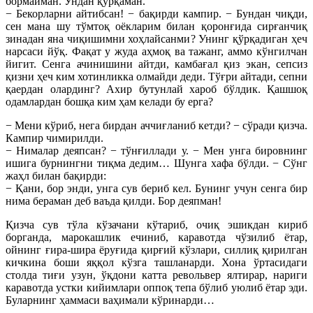
бормайман. Ундан қўрқаман.
− Бекорларни айтибсан! − бақирди кампир. − Бундан чиқди,
сен мана шу тўмтоқ оёкларим билан қоронғида сирғанчиқ
зинадан яна чиқишимни хоҳлайсанми? Унинг қўрқадиган ҳеч
нарсаси йўқ. Фақат у жуда аҳмоқ ва тажанг, аммо кўнгилчан
йигит. Сенга ачинишини айтди, камбағал қиз экан, сепсиз
қизни ҳеч ким хотинликка олмайди деди. Тўғри айтади, сепни
қаердан олардинг? Ахир бутунлай хароб бўлдик. Қашшоқ
одамлардан бошқа ким ҳам келади бу ерга?
− Мени кўриб, нега бирдан аччиғланиб кетди? − сўради қизча.
Кампир чимирилди.
− Нималар деяпсан? − тўнғиллади у. − Мен унга бировнинг
ишига бурнингни тиқма дедим… Шунга хафа бўлди. − Сўнг
жаҳл билан бақирди:
− Қани, бор энди, унга сув бериб кел. Бунинг учун сенга бир
нима бераман деб ваъда қилди. Бор деяпман!
Қизча сув тўла кўзачани кўтариб, очиқ эшикдан кириб
борганда, марокашлик ечиниб, каравотда чўзилиб ётар,
ойнинг ғира-шира ёруғида қирғий кўзлари, силлиқ қирилган
кичкина боши яққол кўзга ташланарди. Хона ўртасидаги
столда тиғи узун, ўқдони катта револьвер ялтирар, нариги
каравотда устки кийимлари оппоқ тепа бўлиб уюлиб ётар эди.
Буларнинг ҳаммаси ваҳимали кўринарди…