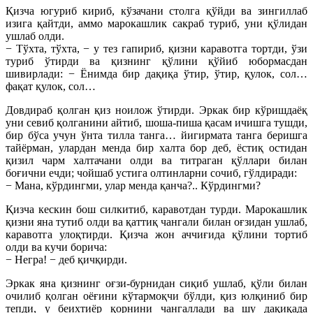
Қизча югуриб кириб, кўзачани столга қўйди ва зингиллаб
изига қайтди, аммо марокашлик сакраб туриб, уни қўлидан
ушлаб олди.
− Тўхта, тўхта, − у тез гапириб, қизни каравотга тортди, ўзи
туриб ўтирди ва қизнинг қўлини қўйиб юбормасдан
шивирлади: − Ёнимда бир дақиқа ўтир, ўтир, қулок, сол…
фақат қулок, сол…
Довдираб қолган қиз ноилож ўтирди. Эркак бир кўришдаёқ
уни севиб қолганини айтиб, шоша-пиша қасам ичишга тушди,
бир бўса учун ўнта тилла танга… йигирмата танга беришга
тайёрман, улардан менда бир халта бор деб, ёстиқ остидан
қизил чарм халтачани олди ва титраган қўллари билан
боғични ечди; чойшаб устига олтинларни сочиб, гўлдиради:
− Мана, кўрдингми, улар менда қанча?.. Кўрдингми?
Қизча кескин бош силкитиб, каравотдан турди. Марокашлик
қизни яна тутиб олди ва қаттиқ чангали билан оғзидан ушлаб,
каравотга улоқтирди. Қизча жон аччиғида қўлини тортиб
олди ва кучи борича:
− Негра! − деб қичқирди.
Эркак яна қизнинг оғзи-бурнидан сиқиб ушлаб, қўли билан
очилиб қолган оёғини кўтармоқчи бўлди, қиз юлқиниб бир
тепди, у беихтиёр қорнини чангаллади ва шу дақиқада