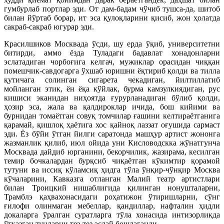
гумбурлаб портлар эди. От дам-бадам чўчиб тушса-да, шитоб
билан йўртаб борар, ит эса қулоқларини қисиб, жон ҳолатда
сакраб-сакраб югурар эди.
Красилшиков Москвада ўсди, шу ерда ўқиб, университетни
битирди, аммо ёзда Туладаги бадавлат хонадонларни
эслатадиган чорбоғига келгач, мужиклар орасидан чиққан
помешчик-савдогарга ўхшаб юришни ёқтириб қолди ва тилла
қутичага солинган сигарета чекадиган, йилтиллатиб
мойланган этик, ён ёқа кўйлак, бурма камзулкиядиган, рус
кишиси эканидан ниҳоятда ғурурланадиган бўлиб қолди,
ҳозир эса, жала ва қалдироклар ичида, бош кийими ва
бурнидан томаётган совуқ томчилар ғашини келтираётганига
қарамай, қишлоқ ҳаётига хос қайноқ лаззат оғушида сармаст
эди. Ёз бўйи ўтган йилги саратонда машҳур артист жононга
жазманлик қилиб, июл ойида уни Кисловодскка жўнатгунча
Москвада дайдиб юрганини, бекорчилик, жазирама, кесилган
темир бочкалардан бурқсиб чиқаётган кўкимтир қорамой
тутуни ва иссиқ кўламсиқ ҳидга тўла ўнқир-чўнқир Москва
кўчаларини, Кавказга отланган Малий театр артистлари
билан Троицкий нишаблигида қилинган нонушталарни,
Трамблэ қаҳвахонасидаги роҳатижон ўтиришларни, сўнг
ғилофи олинмаган мебеллар, қандиллар, нафталин ҳидли
докаларга ўралган суратларга тўла хонасида интизорликда
ўтказган тунларни тез-тез эслай бошлаганди. …