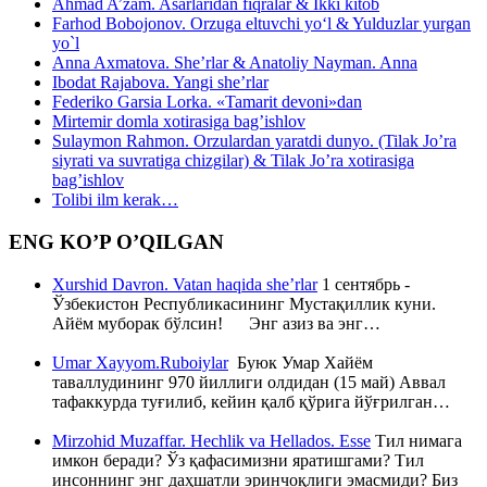
Ahmad A’zam. Asarlaridan fiqralar & Ikki kitob
Farhod Bobojonov. Orzuga eltuvchi yo‘l & Yulduzlar yurgan
yo`l
Anna Axmatova. She’rlar & Anatoliy Nayman. Anna
Ibodat Rajabova. Yangi she’rlar
Federiko Garsia Lorka. «Tamarit devoni»dan
Mirtemir domla xotirasiga bag’ishlov
Sulaymon Rahmon. Orzulardan yaratdi dunyo. (Tilak Jo’ra
siyrati va suvratiga chizgilar) & Tilak Jo’ra xotirasiga
bag’ishlov
Tolibi ilm kerak…
ENG KO’P O’QILGAN
Xurshid Davron. Vatan haqida she’rlar
1 сентябрь -
Ўзбекистон Республикасининг Мустақиллик куни.
Айём муборак бўлсин! Энг азиз ва энг…
Umar Xayyom.Ruboiylar
Буюк Умар Хайём
таваллудининг 970 йиллиги олдидан (15 май) Аввал
тафаккурда туғилиб, кейин қалб қўрига йўғрилган…
Mirzohid Muzaffar. Hechlik va Hellados. Esse
Тил нимага
имкон беради? Ўз қафасимизни яратишгами? Тил
инсоннинг энг даҳшатли эринчоқлиги эмасмиди? Биз