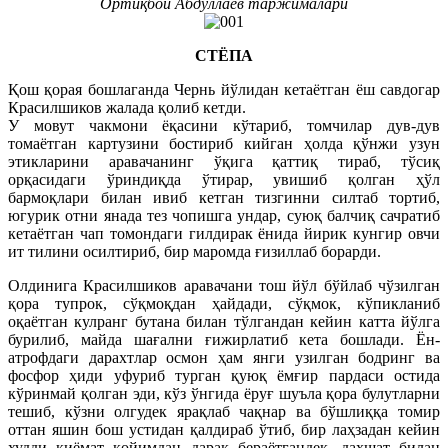
Ортиқбой Абдуллаев таржималари
СТЁПА
Қош қорая бошлаганда Чернь йўлидан кетаётган ёш савдогар
Красилшиков жалада қолиб кетди.
У мовут чакмони ёқасини кўтариб, томчилар дув-дув
томаётган картузини бостириб кийган ҳолда қўнжи узун
этикларини аравачанинг ўқига қаттиқ тираб, тўсиқ
орқасидаги ўриндиқда ўтирар, увишиб қолган ҳўл
бармоқлари билан ивиб кетган тизгинни силтаб тортиб,
югурик отни янада тез чопишга ундар, суюқ балчиқ сачратиб
кетаётган чап томондаги гилдирак ёнида йирик кунгир овчи
ит тилини осилтириб, бир маромда ғизиллаб борарди.
Олдинига Красилшиков аравачани тош йўл бўйлаб чўзилган
қора тупрок, сўқмоқдан ҳайдади, сўқмок, кўпикланиб
оқаётган кулранг бутана билан тўлгандан кейин катта йўлга
бурилиб, майда шағални ғижирлатиб кета бошлади. Ён-
атрофдаги дарахтлар осмон ҳам янги узилган бодринг ва
фосфор ҳиди уфуриб турган қуюқ ёмғир пардаси остида
кўринмай қолган эди, кўз ўнгида ёруғ шуъла қора булутларни
тешиб, кўзни олгудек ярақлаб чақнар ва бўшлиққа томир
оттан яшин бош устидан қалдираб ўтиб, бир лаҳзадан кейин
худди қиёмат қойимдан дарак бераётгандек, даҳшат билан