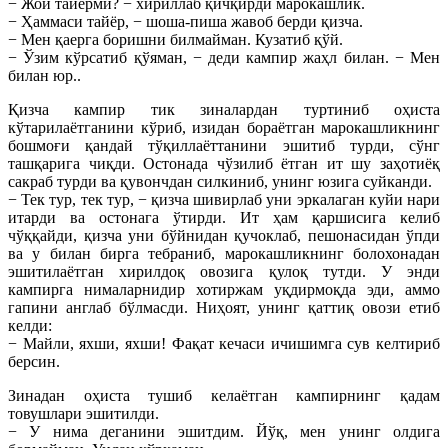
− Жой тайёрми? − хириллаб қичқирди марокашлик.
− Ҳаммаси тайёр, − шоша-пиша жавоб берди қизча.
− Мен қаерга боришни билмайман. Кузатиб қўй.
− Ўзим кўрсатиб қўяман, − деди кампир жаҳл билан. − Мен
билан юр..
Қизча кампир тик зиналардан туртиниб оҳиста
кўтарилаётганини кўриб, изидан бораётган марокашликнинг
бошмоғи қандай тўқиллаёттанини эшитиб турди, сўнг
ташқарига чиқди. Остонада чўзилиб ётган ит шу заҳотиёқ
сакраб турди ва қувончдан силкиниб, унинг юзига суйканди.
− Тек тур, тек тур, − қизча шивирлаб уни эркалаган куйи нари
итарди ва остонага ўтирди. Ит ҳам қаршисига келиб
чўққайди, қизча уни бўйнидан қучоклаб, пешонасидан ўпди
ва у билан бирга тебраниб, марокашликнинг болохонадан
эшитилаётган хирилдоқ овозига қулоқ тутди. У энди
кампирга нималарнидир хотиржам уқдирмоқда эди, аммо
гапини англаб бўлмасди. Ниҳоят, унинг қаттиқ овози етиб
келди:
− Майли, яхши, яхши! Фақат кечаси ичишимга сув келтириб
берсин.
Зинадан оҳиста тушиб келаётган кампирнинг қадам
товушлари эшитилди.
− У нима деганини эшитдим. Йўқ, мен унинг олдига