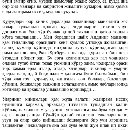
бўйи ёмғир ёғиб, муздек шамоллар эсади; баҳор, ёз, кузда яна
бир хил манзара ва қабристон жимлиги ҳукмрон, аммо ҳамма
ерда жазирама иссиқ, мудроқ сукунат.
Қудуқлари бор кичик дараларда бадавийлар манзилига хос
излар: гулхандан қолган кул, чодирларни тикиш учун
доирасимон ёки тўртбурчак қилиб тахланган қатор тошлар
кўзга ташланади… Мен борадиган шайх Аиднинг манзили
ҳам тепаликлар орасидаги кенг қумлоқ ўтлоққа жойлашган,
сариқ қумлар қўйнида ниҳоятда хунук кўринадиган қора
наматдан япалоқ ёки тўртбурчак шаклда қурилган бир неча
ўтовдан иборат эди. Бу ерга келганимда ҳар гал чодирлар
олдида тутаб ётган тезак уюмини кўрар эдим, чодирлар ораси
тор: ҳамма ерда итлар, отлар, хачирлар, эчкилар − уларни
қаерда ва қандай боқишади − ҳалигача буни билмайман, бир
тўда яланғоч, қора-қура, жингалак соч болалар, баъзилари
лўлини, бошқалари занжини эслатадиган, аммо лаблари юпқа
хотинлар ва эркаклар уймалашиб юришарди…
Уларнинг кийимлари ҳам жуда ғалати: жазирама иссиқ
бўлишига қарамай, эркаклар тиззагача тушадиган қалин
кўйлак, пахтали камзул, унинг устидан эса ола-була жундан −
оқ ва қора рангда йўл-йўл қилиб тикилган, елкалари кенг,
узун ва оғир қабо кийишади: бошларига бир учи яғринига
ташланган, чеккаларига яна ола-була энли жун ипак ип икки