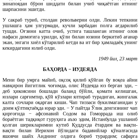
зинапоядан бўрон шиддати билан учиб чиқаётган итнинг
шарпасини эшитди.
У сакраб туриб, столдан револьверни олди. Лекин тепкини
ушлашга ҳам улгурмади, кучли зарбадан полга ағдарилиб
тушди. Оғзини катта очиб, устига ташланган итнинг олов
нафаси димоғига урилди, қўли билан юзини беркитиб ағанар
экан, энгаги хиёл кўтарилиб кетди ва ит бир ҳамладаёқ унинг
кекирдагини юлиб олди.
1949 йил, 23 март
БАҲОРДА − ИУДЕЯДА
Мени бир умрга майиб, оқсоқ қилиб қўйган бу воқеа айни
навқирон йигитлик чоғимда, олис Иудеяда юз берган эди, −
деб ҳикоясини бошлади баланд бўйли, қомати келишган,
юзлари сарғимтир, қўй кўзлари ялтираб турадиган, жингалак
калта сочлари оқарган киши. Чап тиззаси букилмаганидан у
доим қўлтиқтаёқда юрар эди. − У пайтда Ўлик денгизнинг чап
қирғоғида − афсонавий Содом ва Гоморрада иш олиб
бораётган тадқиқот гуруҳига аъзо эдим, Истанбулда ушланиб
қолган шерикларимни кутиб Қуддусда ётардим ва вақти-
вақти билан Иерихон йўлидаги бадавийлар қўналғасида
яшовчи шайх Аиднинг олдига бориб турардим; сафарга