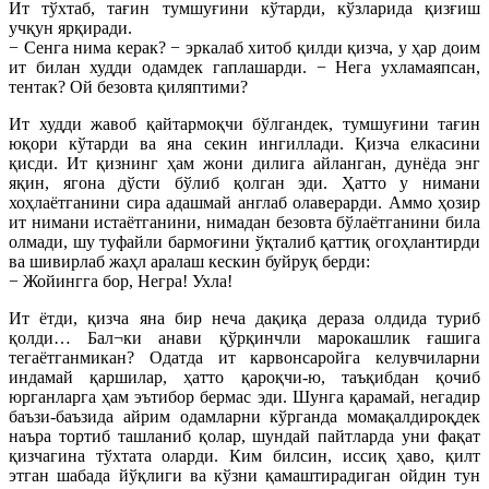
Ит тўхтаб, тағин тумшуғини кўтарди, кўзларида қизғиш
учқун ярқиради.
− Сенга нима керак? − эркалаб хитоб қилди қизча, у ҳар доим
ит билан худди одамдек гаплашарди. − Нега ухламаяпсан,
тентак? Ой безовта қиляптими?
Ит худди жавоб қайтармоқчи бўлгандек, тумшуғини тағин
юқори кўтарди ва яна секин ингиллади. Қизча елкасини
қисди. Ит қизнинг ҳам жони дилига айланган, дунёда энг
яқин, ягона дўсти бўлиб қолган эди. Ҳатто у нимани
хоҳлаётганини сира адашмай англаб олаверарди. Аммо ҳозир
ит нимани истаётганини, нимадан безовта бўлаётганини била
олмади, шу туфайли бармоғини ўқталиб қаттиқ огоҳлантирди
ва шивирлаб жаҳл аралаш кескин буйруқ берди:
− Жойингга бор, Негра! Ухла!
Ит ётди, қизча яна бир неча дақиқа дераза олдида туриб
қолди… Бал¬ки анави қўрқинчли марокашлик ғашига
тегаётганмикан? Одатда ит карвонсаройга келувчиларни
индамай қаршилар, ҳатто қароқчи-ю, таъқибдан қочиб
юрганларга ҳам эътибор бермас эди. Шунга қарамай, негадир
баъзи-баъзида айрим одамларни кўрганда момақалдироқдек
наъра тортиб ташланиб қолар, шундай пайтларда уни фақат
қизчагина тўхтата оларди. Ким билсин, иссиқ ҳаво, қилт
этган шабада йўқлиги ва кўзни қамаштирадиган ойдин тун