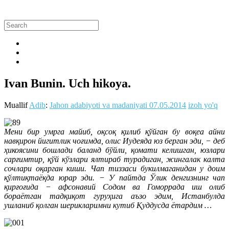
Ivan Bunin. Uch hikoya.
Muallif
Adib
:
Jahon adabiyoti va madaniyati
07.05.2014
izoh yo'q
Мени бир умрга майиб, оқсоқ қилиб қўйган бу воқеа айни
навқирон йигитлик чоғимда, олис Иудеяда юз берган эди, − деб
ҳикоясини бошлади баланд бўйли, қомати келишган, юзлари
сарғимтир, қўй кўзлари ялтираб турадиган, жингалак калта
сочлари оқарган киши. Чап тиззаси букилмаганидан у доим
қўлтиқтаёқда юрар эди. − У пайтда Ўлик денгизнинг чап
қирғоғида − афсонавий Содом ва Гоморрада иш олиб
бораётган тадқиқот гуруҳига аъзо эдим, Истанбулда
ушланиб қолган шерикларимни кутиб Қуддусда ётардим …