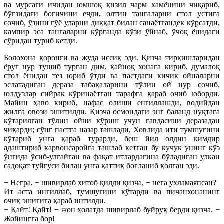
ва мурсаги ичидан юмшоқ қизил чарм хамёнини чиқариб,
бўғзидаги боғичини ечди, олтин тангаларни стол устига
сочиб, ўзини гўё уларни диққат билан санаётгандек кўрсатди,
кампир эса тангаларни кўрганда кўзи ўйнаб, ўчоқ ёнидаги
сўридан туриб кетди.
Болохона қоронғи ва жуда иссиқ эди. Қизча тирқишларидан
ёруғ нур тушиб турган дим, қайноқ хонага кириб, думалоқ
стол ёнидан тез юриб ўтди ва пастдаги кичик ойналарни
эслатадиган дераза табақаларини тўлин ой нур сочиб,
юлдузлар сийрак кўринаётган тарафга қараб очиб юборди.
Майин ҳаво кириб, нафас олиши енгиллашди, водийдан
жилға овози эшитилди. Қизча осмондаги энг баланд нуқтага
кўтарилган тўлин ойни кўриш учун гавдасини деразадан
чиқарди; сўнг пастга назар ташлади, Ховлида ити тумшуғини
кўтариб унга қараб турарди, беш йил олдин кимдир
адаштириб карвонсаройга ташлаб кетган бу кучук унинг кўз
ўнгида ўсиб-улғайган ва фақат итлардагина бўладиган улкан
садоқат туйғуси билан унга қаттиқ боғланиб қолган эди.
− Негра, − шивирлаб хитоб қилди қизча, − нега ухламаяпсан?
Ит аста ингиллаб, тумшуғини кўтарди ва пичанхонанинг
очиқ эшигига қараб интилди.
− Қайт! Қайт! − жон ҳолатда шивирлаб буйруқ берди қизча. −
Жойингга бор!