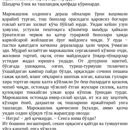
Шаҳарча ўлик ва ташландиқ қиёфада кўринарди.
Марокашлик олдинига дераза ойналари ўрни ваҳимали
қорайиб турган, тош бинолар орасидаги қаровсиз боғлари
ғовлаб кетган хилват кўча бўйлаб юрди. Ундан кейин узун
ҳовузли, устунли пештоқига кўкимтир маъбуда ҳайкали
ўрнатилган черков ва қатор тураржой бинолари ҳамда
карвойсарой жойлашган ёруғ майдонга чиқди. У ерда −
пастки қаватдаги кичкина деразаларда ҳали чироқ ўчмаган
эди. Мудраб келаётган марокашлик сергакланиб кўзини очди,
жиловни тортиб, оқсоқ отни майдондаги ўнқир-чўнқирлар
устидан жадал юришга ундади. От дупурини эшитиб,
бўсағада ушоққина, озғин, туриш-турмуши тиланчига
ўхшайдиган кампир пайдо бўлди, орқасидан сочини пешана
гажак қилиб, яланг оёқларига шиппак илган, капалак гуллари
хира тортган оқиш калта кўйлакли ўн беш ёшлардаги қизалоқ
чопиб чиқди, остонада чўзилиб ётган жунлари силлиқ, калта
қулоқлари тиккайган улкан қора кўппак ўрнидан турди.
Марокашлик остонада имир-силаб қилди, ит эса шу заҳотиёқ
кўзлари ёниб, даҳшатли оқ тишларини иржайтириб унга
ташланди. Марокашлик қамчисини ўқталди, аммо қизча
ундан олдин қўрқув тўла жарангдор овозда:
− Негра! − деб қичкирди. − Сенга нима бўлди?
Ит бошини энгаштириб, секин орқасига қайтди ва тумшуғини
уйга қаратиб, ерга чўзилди.