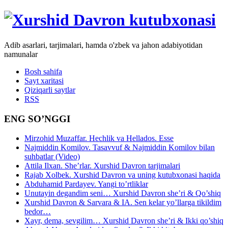
Adib asarlari, tarjimalari, hamda o'zbek va jahon adabiyotidan
namunalar
Bosh sahifa
Sayt xaritasi
Qiziqarli saytlar
RSS
ENG SO’NGGI
Mirzohid Muzaffar. Hechlik va Hellados. Esse
Najmiddin Komilov. Tasavvuf & Najmiddin Komilov bilan
suhbatlar (Video)
Attila Ilxan. She’rlar. Xurshid Davron tarjimalari
Rajab Xolbek. Xurshid Davron va uning kutubxonasi haqida
Abduhamid Pardayev. Yangi to’rtliklar
Unutayin degandim seni… Xurshid Davron she’ri & Qo’shiq
Xurshid Davron & Sarvara & IA. Sen kelar yo’llarga tikildim
bedor…
Xayr, dema, sevgilim… Xurshid Davron she’ri & Ikki qo’shiq