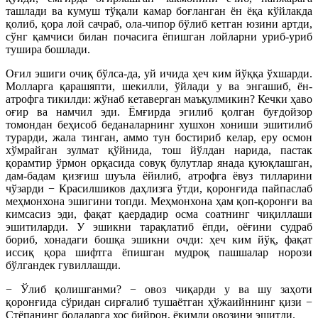
ташлади ва кумуш тўқали камар боғланган ён ёқа кўйлакда
қолиб, қора лой сачраб, ола-чипор бўлиб кетган юзини артди,
сўнг қамчиси билан почасига ёпишган лойларни уриб-уриб
тушира бошлади.
Оғил эшиги очиқ бўлса-да, уй ичида ҳеч ким йўққа ўхшарди.
Молларга қарашяпти, шекилли, ўйлади у ва энгашиб, ён-
атрофга тикилди: жўнаб кетаверган маъқулмикин? Кечки ҳаво
оғир ва намчил эди. Ёмғирда эгилиб қолган буғдойзор
томондан беҳисоб беданаларнинг хушхон хониши эшитилиб
турарди, жала тинган, аммо тун бостириб келар, еру осмон
хўмрайган зулмат қўйнида, тош йўлдан нарида, пастак
қорамтир ўрмон орқасида совуқ булутлар янада қуюқлашган,
дам-бадам қизғиш шуъла ёйилиб, атрофга ёвуз тилларини
чўзарди − Красилшиков даҳлизга ўтди, қоронғида пайпаслаб
меҳмонхона эшигини топди. Меҳмонхона ҳам қоп-қоронғи ва
кимсасиз эди, фақат қаердадир осма соатнинг чиқиллаши
эшитиларди. У эшикни тарақлатиб ёпди, оёғини судраб
бориб, хонадаги бошқа эшикни очди: ҳеч ким йўқ, фақат
иссиқ қора шифтга ёпишган мудроқ пашшалар норози
бўлгандек гувиллашди.
− Ўлиб қолишганми? − овоз чиқарди у ва шу заҳоти
қоронғида сўридан сирғалиб тушаётган ҳўжаийннинг қизи −
Стёпанинг болаларга хос бийрон, ёқимли овозини эшитди.