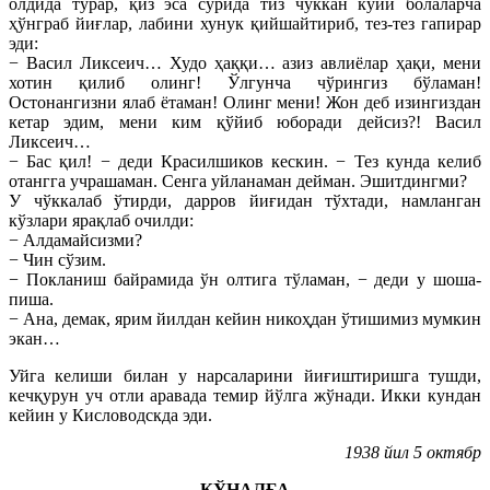
олдида турар, қиз эса сўрида тиз чўккан кўйи болаларча
ҳўнграб йиғлар, лабини хунук қийшайтириб, тез-тез гапирар
эди:
− Васил Ликсеич… Худо ҳаққи… азиз авлиёлар ҳақи, мени
хотин қилиб олинг! Ўлгунча чўрингиз бўламан!
Остонангизни ялаб ётаман! Олинг мени! Жон деб изингиздан
кетар эдим, мени ким қўйиб юборади дейсиз?! Васил
Ликсеич…
− Бас қил! − деди Красилшиков кескин. − Тез кунда келиб
отангга учрашаман. Сенга уйланаман дейман. Эшитдингми?
У чўккалаб ўтирди, дарров йиғидан тўхтади, намланган
кўзлари ярақлаб очилди:
− Алдамайсизми?
− Чин сўзим.
− Покланиш байрамида ўн олтига тўламан, − деди у шоша-
пиша.
− Ана, демак, ярим йилдан кейин никоҳдан ўтишимиз мумкин
экан…
Уйга келиши билан у нарсаларини йиғиштиришга тушди,
кечқурун уч отли аравада темир йўлга жўнади. Икки кундан
кейин у Кисловодскда эди.
1938 йил 5 октябр
ҚЎНАЛҒА