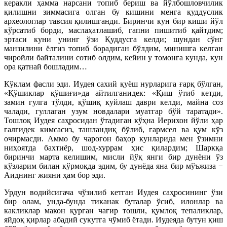
керакли ҳамма нарсани топиб бериш ва йўлбошловчилик
қилишни зиммасига олган бу кишини менга қуддуслик
археологлар тавсия қилишганди. Биринчи кун бир киши йўл
кўрсатиб борди, маслаҳатлашиб, гапни пишитиб қайтдим;
эртаси куни унинг ўзи Қуддусга келди; шундан сўнг
манзилини ёлғиз топиб борадиган бўлдим, минишга келган
чиройли байталини сотиб олдим, кейин у томонга кунда, кун
ора қатнай бошладим…
Кўклам фасли эди. Иудея сахий қуёш нурларига ғарқ бўлган,
«Қўшиклар қўшиғи»да айтилганидек: «Қиш ўтиб кетди,
замин гулга тўлди, қўшиқ куйлаш даври келди, майна соз
чалади, гуллаган узум новдалари муатгар бўй таратади».
Тошлоқ Иудея саҳросидан ўтадиган кўҳна Иерихон йўли ҳар
галгидек кимсасиз, ташландиқ бўлиб, гармсел ва қум кўз
очирмасди. Аммо бу чароғон баҳор кунларида мен ўзимни
ниҳоятда бахтиёр, шод-хуррам ҳис қилардим; Шаркқа
биринчи марта келишим, мисли йўқ янги бир дунёни ўз
кўзларим билан кўрмоқда эдим, бу дунёда яна бир мўъжиза −
Аиднинг жияни ҳам бор эди.
Урдун водийсигача чўзилиб кетган Иудея саҳросининг ўзи
бир олам, унда-бунда тиканак буталар ўсиб, илонлар ва
какликлар макон қурган чағир тошли, қумлоқ тепаликлар,
яйдоқ қирлар абадий сукутга чўмиб ётади. Иудеяда бутун қиш