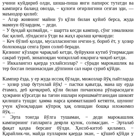
учини куйдириб олди, шоша-пиша янги папирос тутатди ва
кампирга баланд овозда, − қулоғи оғирлигини сезган эди, —
маънодор қилиб:
− Агар жиянинг майни ўз қўли билан қуйиб берса, жуда
мамнун бўлардим, − деди.
− У бундай қилмайди, − шартта кесди кампир, сўнг эзмаликни
бас қилиб, лўндасига ўтди ва жаҳл аралаш қичкирди:
− Кеч бўлиб қолди, мусалласингни ичгин-у, бориб ёт, у ҳозир
болохонада сенга ўрин солиб беради.
Қизнинг кўзлари чарақлаб кетди, буйрукни кутиб ўтирмасдан
сакраб туриб, зинапоядан чопқиллаб юқорига чиқиб кетди.
− Иккалангиз қаерда ухлайсизлар? − сўради марокашлик ва
тер босган пешонасидан дўппини сал нари суриб қўйди.
Кампир ёзда, у ер жуда иссиқ бўлади, мижозлар йўқ пайтларда
− ҳозир улар бутунлай йўқ! − пастки қаватда, мана шу ерда
ётамиз, деб қичқириб, қўли билан пичанхона рўпарасидаги
ҳужрани кўрсатди ва тағин ишлари юришмаётганидан шикоят
қилишга тушди: ҳамма нарса қимматлашиб кетяпти, шунинг
учун қўноқлардан кўпроқ ҳақ олишдан бошқа иложимиз
йўқ…
− Эрта тонгда йўлга тушаман, − деди марокашлик
кампирнинг гапларига деярли қулок, солмасдан. − Эрталаб
фақат қаҳва берсанг бўлди. Ҳисоб-китоб қиламиз. −
Қарайлик-чи, майда пулларим қаерда экан, − қўшиб қўйди у