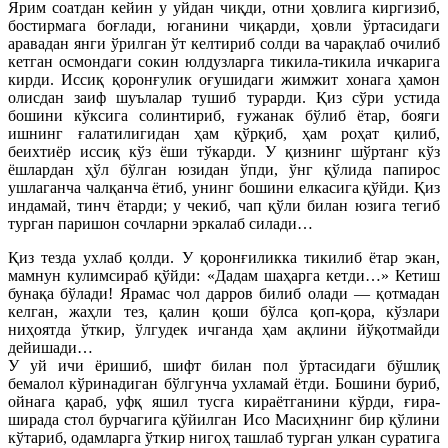
Ярим соатдан кейин у уйдан чиқди, отни ҳовлига киргизиб,
бостирмага боғлади, юганини чиқарди, ҳовли ўртасидаги
аравадан янги ўрилган ўт келтириб солди ва чарақлаб очилиб
кетган осмондаги сокин юлдузларга тикила-тикила ичкарига
кирди. Иссиқ қоронғулик оғушидаги жимжит хонага ҳамон
олисдан заиф шуълалар тушиб турарди. Қиз сўри устида
бошини кўксига солинтириб, ғужанак бўлиб ётар, бояги
ишнинг ғалатилигидан ҳам қўрқиб, ҳам роҳат қилиб,
беихтиёр иссиқ кўз ёши тўкарди. У қизнинг шўртанг кўз
ёшлардан ҳўл бўлган юзидан ўпди, ўнг қўлида папирос
ушлаганча чалқанча ётиб, унинг бошини елкасига қўйди. Қиз
индамай, тинч ётарди; у чекиб, чап қўли билан юзига тегиб
турган паришон сочларни эркалаб силади…
Қиз тезда ухлаб қолди. У қоронғиликка тикилиб ётар экан,
мамнун кулимсираб қўйди: «Дадам шаҳарга кетди…» Кетиш
бунақа бўлади! Ярамас чол дарров билиб олади — қотмадан
келган, жаҳли тез, қалин қоши бўлса қоп-қора, кўзлари
ниҳоятда ўткир, ўлгудек ичганда ҳам ақлини йўқотмайди
дейишади…
У уй ичи ёришиб, шифт билан пол ўртасидаги бўшлиқ
бемалол кўринадиган бўлгунча ухламай ётди. Бошини буриб,
ойнага қараб, уфқ яшил тусга кираётганини кўрди, ғира-
ширада стол бурчагига қўйилган Исо Масиҳнинг бир қўлини
кўтариб, одамларга ўткир нигоҳ ташлаб турган улкан суратига