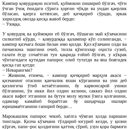
Кампир қовурдоқни иситиб, қуймокни пишириб бўлгач, чўғи
ўчган ўчоқ ёнидаги сўрига ҳорғин чўкди ва ундан қаерлик
бўласан, қаерга кетяпсан, деб қичқириб сўради, эркак
хирилдоқ овозда қисқа жавоб берди:
− Узоққа.
У қовурдоқ ва қуймоқни еб бўлгач, бўшаган май кўзачасини
силкитиб кўрди, − қовурдоққа қалампир кўп солинганди, −
кампир қизчага боши билан имо қилди. Қиз кўзачани олди ва
пичанхона эшигини очиб, тилла қўнғизлар оҳиста сузиб,
ғалати ёғду сочаётган тун қаьрида ғойиб бўлгач, у кўкрак
чўнтагидаги қутидан папирос олиб тутатди ва яна боягидек
қисқа гап қотди:
− Неварангми?
− Жияним, етимча, − кампир қичқириб марҳум акаси −
қизчанинг отасини қанчалик яхши кўрганини ва уни деб
қизлигича ўтиб кетаётганини, бу карвонсарой уники
бўлганини, ўн икки йил олдин келини, саккиз йил олдин
акаси вафот этганини ва бутун молу мулки ўзига қолганини,
одамлар камайиб бораётган бу шаҳарчада ишлари
юришмаётганини гапириб берди…
Марокашлик папирос чекиб, хаёлга чўмган ҳолда паришон
тинглади. Қизча кўзачани тўлдириб югуриб келди, у қизни
кўргач, папи¬рос қолдиғини қаттиқ сўриб, узун қора бармоғи