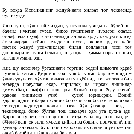
Бу воқеа Испаниянинг жанубидаги хилват тоғ чеккасида
бўлиб ўтди.
Июн туни, тўлин ой чиққан, у осмонда увоққина бўлиб энг
баланд нуқтада турар, бироз пуштиранг нурлари одатда
бинафшалар қулф уриб очиладиган дамларда, кундузги қисқа
ёмғирлардан кейин келадиган иссиқ оқшомлардаги каби
пастак жануб ўсимликлари билан қопланган ясси тоғ
довонларини нурга белаган, то уфққача ҳамма нарсани аниқ
илғаш мумкин эди.
Ана шу довонлар ўртасидаги торгина водий шимолга қараб
чўзилиб кетган. Қирнинг соя тушиб турган бир томонида −
ўлик сукунатга чўмган кимсасиз тун қўйнида тоғ жилғаси бир
меъёрда шовуллаб оқар, чирилдоқ ва чиркак чивинлар
қимматбаҳо шаффоф тошларга ўхшаб сирли ёғду сочиб,
ҳавода тинимсиз учиб − сузиб юришарди. Водий
қаршисидаги тобора пасайиб борувчи соя босган тепаликлар
этагидан қадимдан қолган шағал йўл ўтганди. Пастда −
текисликда бино бўлган тош шаҳарча ҳам ўта кўҳна эди.
Қоронғи тушиб, эл ётадиган пайтда мана шу тош шаҳарча
бўйлаб кенг оқ энли мурсак кийган ва бошига попукли дўппи
қўндирган баланд бўйли бир марокашлик олдинги ўнг оёғини
оқсаб босаётган тўриқ отда борарди.