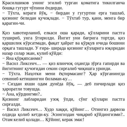
Красилшиков унинг эгилиб турган қоматига тикилганча
бошқа гугурт чўпини ёндирди.
− Тўхта, кераги йўқ, − бирдан у гугуртни ерга ташлаб,
қизнинг белидан қучоқлади. − Тўхтаб тур, қани, менга бир
қарагин-чи.
Қиз хавотирланиб, елкаси оша қаради, қўлларини пастга
тушириб, унга ўгирилди. Йигит уни бағрига тортди, қиз
қаршилик кўрсатмади, фақат ҳайрат ва қўрқув ичида бошини
орқага ташлади. У ғира- ширада қизнинг кўзларига юқоридан
назар солар экан, кулиб қўйди:
− Яна қўрқяпсанми?
− Васил Ликсеич… — қиз ялинчоқ оҳангда зўрға гапирди ва
йигитнинг қучоғидан секин сирғалиб чиқишга уринди.
− Тўхта. Наҳотки мени ёқтирмасанг? Ҳар кўрганингда
севиниб кетишингни биламан-ку…
− Сиздан яхши одам дунёда йўқ, — деб пичирлади қиз
ҳароратли товушда.
− Ана, кўрдингми?..
Қизнинг лабларидан узоқ ўпди, сўнг қўллари пастга
сирғалди.
− Васил Ликсеич… Худо хаққи, қўйинг… Отингиз дарвоза
олдида қолиб кетди-ку. Эсингиздан чиқариб қўйдингизми?..
Отам келиб қолади… Қўйинг, керак эмас!