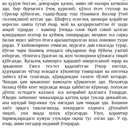
ва қурум босган, деворлари қалин, аммо ой¬налари кичкина
эди, бир бурчагига ўчоқ қурилиб, қўпол ёғоч стуллар ва
сўрилар қўйилган, ғадир-будир тош тўшамаси йиллар ўтиб
силлиқланиб кетган эди. Шифтга осиғлиқ занжири қорайган
керосин лампа тутаб ёнар, мой ва қиздирилаётган ёғ ҳиди
анқиб турарди − кампир ўчоққа олов ёқиб совиб қолган
қовурдоқни иситар ва қуймоқ пиширарди; меҳмон эса сирка
билан яшил зайтун ёғига аралаштирилган яхна ловияни туши
рарди. У кийимларини ечмаган, мурсаги дам елкасида турар,
йўғон чарм бошмоқ ичидаги оёқларини бор бўйича узатиб
юборган, тўпиғига ўралган оқ жун чолворини қўнжига тиқиб
қўйганди. Қизалоқ кампирга қарашиб имирсиланиб юрар ва
эркакнинг ўзига тез-тез қадалаётган ўткир нигоҳи,
қуруқшаган чўтир юзидаги кўкимтир томирлари ва ингичка
лабига кўзи тушганда, қўрққанидан ғалати бўлиб кетарди.
Чиндан ҳам эркакнинг важоҳати қўрқинчли эди. Ниҳоятда
баланд бўйи кенг мурсакда янада ҳайбатли кўринар, попукли
дўппи остидаги калласи эса кичрайиб қолганга ўхшарди.
Юқори лабининг чеккаларида қаттиқ қора туклар диккайган,
ана шундай бир-икки тук иягидан ҳам чиққан эди. Бошини
хиёл орқага ташлаганида, кекирдаги олдинга дўппайиб
чиқиб, уни янада хунук кўрсатарди. Узун, қорамтир
бармоқларидаги кумуш узуклари оқиш тус олган эди. У ер,
ичар, аммо негадир индамай ўтирарди.