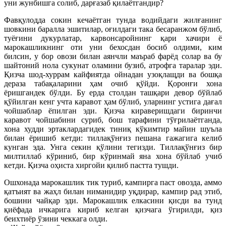
уни жунбишга солиб, дарғазаб қилаётгандир?
Фавқулодда сокин кечаётган тунда водийдаги жилғанинг
шовкини баралла эшитилар, оғилдаги така бесаранжом бўлиб,
туёғини дукурлатар, карвонсаройнинг қари хачири ё
марокашликнинг оти уни бехосдан босиб олдими, ким
билсин, у бор овози билан аянчли маъраб фарёд солар ва бу
шайтоний нола сукунат оламини бузиб, атрофга таралар эди.
Қизча шод-хуррам кайфиятда ойнадан узоқлащди ва бошқа
дераза табақаларини ҳам очиб қўйди. Қоронғи хона
ёришгандек бўлди. Бу ерда столдан ташқари девор бўйлаб
қўйилган кенг учта каравот ҳам бўлиб, уларнинг устига дағал
чойшаблар ёпилган эди. Қизча кираверишдаги биринчи
каравот чойшабини суриб, бош тарафини тўғрилаётганда,
хона худди эртаклардагидек тиниқ кўкимтир майин шуъла
билан ёришиб кетди: тиллақўнғиз пешана гажагига келиб
кунган эда. Унга секин қўлини тегизди. Тиллақўнғиз бир
милтиллаб кўриниб, бир кўринмай яна хона бўйлаб учиб
кетди. Қизча оҳиста хиргойи қилиб пастта тушди.
Ошхонада марокашлик тик туриб, кампирга паст овозда, аммо
қатъият ва жаҳл билан ниманидир уқдирар, кампир рад этиб,
бошини чайқар эди. Марокашлик елкасини қисди ва тунд
қиёфада ичкарига кириб келган қизчага ўгирилди, қиз
беихтиёр ўзини чеккага олди.