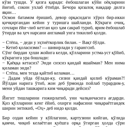
кўзи тушди. У қизга қаради: ёнбошлаган кўйи оёқларини
йиғиб, сокин ухлаб ётибди. Бечора қизалоқ нақадар дилга
яқин…
Осмон батамом ёришиб, девор орқасидаги хўроз бир-икки
қичқиргандан кейин у туришга шайланди. Кўкраги очиқ,
сочлари ёйи¬либ кетган қиз ҳам сакраб туриб, ярим ёнбошлаб
ўтирди ва ҳеч нарсани англамай унга тикилиб қолди.
− Стёпа, − деди у эҳтиёткорлик билан. − Вақт бўлди.
− Кетиб қоласизми? — шивирлади у гарангсиб.
Сўнг бирдан ҳуши жойига келди, қўлларини устма-уст қўйиб,
кўкрагига ура бошлади:
− Қаёққа кетасиз? Энди сизсиз қандай яшайман? Мен нима
қиламан энди?
− Стёпа, мен тезда қайтиб келаман…
− Дадам уйда бўлади-ку, сизни қандай қилиб кўраман?!
Йўлдан нарига ўтиб, жон деб ўрмонда пойлаб турардим-у,
мени уйдан ташкарига ким чиқаради дейсиз?
Йигит тишларини ғижирлатиб, уни чалқанчасига ағдарди.
Қиз қўлларини кенг ёйиб, охирги нафасини чиқараётгандек
ширин энтикиб, «Оҳ» деб нидо қилди.
Бир оздан кейин у кўйлагини, картузини кийган, қўлида
қамчи, чиқиб келаётган қуёшга орқа ўгирган ҳолда сўри