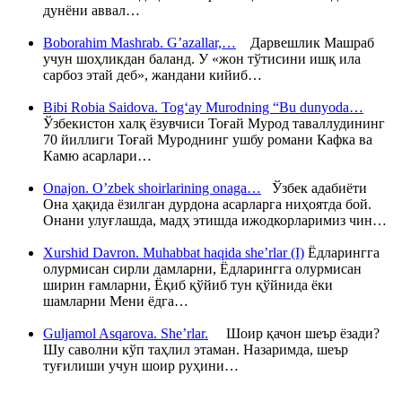
дунёни аввал…
Boborahim Mashrab. G’azallar,…
Дарвешлик Машраб
учун шоҳликдан баланд. У «жон тўтисини ишқ ила
сарбоз этай деб», жандани кийиб…
Bibi Robia Saidova. Tog‘ay Murodning “Bu dunyoda…
Ўзбекистон халқ ёзувчиси Тоғай Мурод таваллудининг
70 йиллиги Тоғай Муроднинг ушбу романи Кафка ва
Камю асарлари…
Onajon. O’zbek shoirlarining onaga…
Ўзбек адабиёти
Она ҳақида ёзилган дурдона асарларга ниҳоятда бой.
Онани улуғлашда, мадҳ этишда ижодкорларимиз чин…
Xurshid Davron. Muhabbat haqida she’rlar (I)
Ёдларингга
олурмисан сирли дамларни, Ёдларингга олурмисан
ширин ғамларни, Ёқиб қўйиб тун қўйнида ёки
шамларни Мени ёдга…
Guljamol Asqarova. She’rlar.
Шоир қачон шеър ёзади?
Шу саволни кўп таҳлил этаман. Назаримда, шеър
туғилиши учун шоир руҳини…