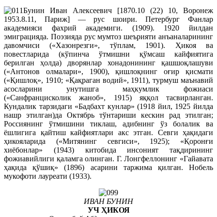
Бунин Иван Алексеевич [1870.10 (22) 10, Воронеж
1953.8.11, Париж] — рус шоири. Петербург Фанлар
академияси фахрий академиги. (1909). 1920 йилдан
эмиграцияда. Поэзияда рус мумтоз шеърияти анъаналарининг
давомчиси («Хазонрезги», тўплам, 1901). Ҳикоя ва
повестларида (кўпинча ўтмишни қўмсаш кайфиятига
берилган ҳолда) дворянлар хонадонининг қашшоқлашуви
(«Антонов олмалари», 1900), қишлоқнинг оғир қисмати
(«Қишлоқ», 1910; «Қақраган водий», 1911), турмуш маънавий
асосларини унутишга маҳкумлик фожиаси
(«Санфранцисколик жаноб», 1915) яққол тасвирланган.
Кундалик тарзидаги «Бадбахт кунлар» (1918 йил, 1925 йилда
нашр этилган)да Октябрь тўнтариши кескин рад этилган;
Россиянинг ўтмишини тиклаш, адибнинг ўз болалик ва
ёшлигига қайтиш кайфиятлари акс этган. Севги ҳақидаги
ҳикояларида («Митянинг севгиси», 1925); «Қоронғи
хиёбонлар» (1943) китобида инсоният тақдирининг
фожиавийлиги қаламга олинган. Г. Лонгфеллонинг «Гайавата
ҳақида қўшиқ» (1896) асарини таржима қилган. Нобель
мукофоти лауреати (1933).
ИВАН БУНИН
УЧ ҲИКОЯ