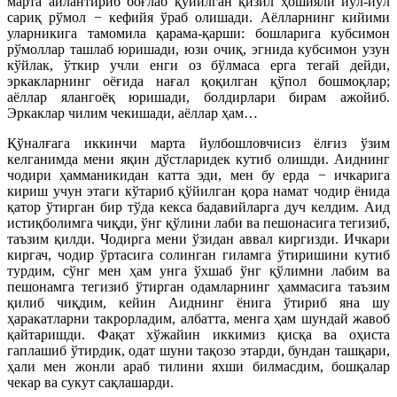
марта айлантириб боғлаб қўйилган қизил ҳошияли йўл-йўл
сариқ рўмол − кефийя ўраб олишади. Аёлларнинг кийими
уларникига тамомила қарама-қарши: бошларига кубсимон
рўмоллар ташлаб юришади, юзи очиқ, эгнида кубсимон узун
кўйлак, ўткир учли енги оз бўлмаса ерга тегай дейди,
эркакларнинг оёғида нағал қоқилган қўпол бошмоқлар;
аёллар ялангоёқ юришади, болдирлари бирам ажойиб.
Эркаклар чилим чекишади, аёллар ҳам…
Қўналғага иккинчи марта йулбошловчисиз ёлғиз ўзим
келганимда мени яқин дўстларидек кутиб олишди. Аиднинг
чодири ҳамманикидан катта эди, мен бу ерда − ичкарига
кириш учун этаги кўтариб қўйилган қора намат чодир ёнида
қатор ўтирган бир тўда кекса бадавийларга дуч келдим. Аид
истиқболимга чиқди, ўнг қўлини лаби ва пешонасига тегизиб,
таъзим қилди. Чодирга мени ўзидан аввал киргизди. Ичкари
киргач, чодир ўртасига солинган гиламга ўтиришини кутиб
турдим, сўнг мен ҳам унга ўхшаб ўнг қўлимни лабим ва
пешонамга тегизиб ўтирган одамларнинг ҳаммасига таъзим
қилиб чиқдим, кейин Аиднинг ёнига ўтириб яна шу
ҳаракатларни такрорладим, албатта, менга ҳам шундай жавоб
қайтаришди. Фақат хўжайин иккимиз қисқа ва оҳиста
гаплашиб ўтирдик, одат шуни тақозо этарди, бундан ташқари,
ҳали мен жонли араб тилини яхши билмасдим, бошқалар
чекар ва сукут сақлашарди.