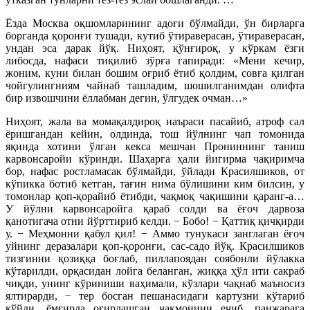
Ёзда Москва оқшомларининг адоғи бўлмайди, ўн бирларга
борганда қоронғи тушади, кутиб ўтираверасан, ўтираверасан,
ундан эса дарак йўқ. Ниҳоят, қўнғироқ, у кўркам ёзги
либосда, нафаси тиқилиб зўрға гапиради: «Мени кечир,
жоним, куни билан бошим оғриб ётиб қолдим, совға қилган
чойгулингниям чайнаб ташладим, шошилганимдан олифта
бир извошчини ёллабман дегин, ўлгудек очман…»
Ниҳоят, жала ва момақалдироқ наъраси пасайиб, атроф сал
ёришгандан кейин, олдинда, тош йўлнинг чап томонида
яқинда хотини ўлган кекса мешчан Прониннинг таниш
карвонсаройи кўринди. Шаҳарга ҳали йигирма чақиримча
бор, нафас ростламасак бўлмайди, ўйлади Красилшиков, от
кўпикка ботиб кетган, тағин нима бўлишини ким билсин, у
томонлар қоп-қорайиб ётибди, чақмоқ чақишини қаранг-а…
У йўлни карвонсаройга қараб солди ва ёғоч дарвоза
қанотигача отни йўрттириб келди. − Бобо! − Қаттиқ қичқирди
у. − Меҳмонни қабул қил! − Аммо тунукаси занглаган ёғоч
уйнинг деразалари қоп-қоронғи, сас-садо йўқ. Красилшиков
тизгинни қозиққа боғлаб, пиллапоядан соябонли йўлакка
кўтарилди, орқасидан лойга беланган, жиққа ҳўл ити сакраб
чиқди, унинг кўриниши ваҳимали, кўзлари чақнаб маъносиз
ялтирарди, − тер босган пешанасидаги картузни кўтариб
қўйди, ёмғирда оғирлашган чакмонини ечиб, панжарага