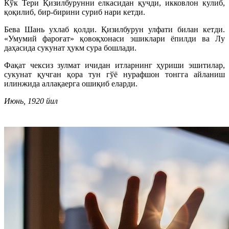
Кўк Тери Қизилбурунни елкасидан қучди, икковлон кулиб,
қоқилиб, бир-бирини суриб нари кетди.
Бева Шань ухлаб қолди. Қизилбурун улфати билан кетди.
«Умумий фароғат» қовоқхонаси эшиклари ёпилди ва Лу
даҳасида сукунат ҳукм сура бошлади.
Фақат чексиз зулмат ичидан итларнинг ҳуриши эшитилар,
сукунат қучган қора тун гўё нурафшон тонгга айланиш
илинжида аллақаерга ошиқиб еларди.
Июнь, 1920 йил