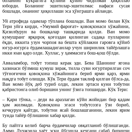
боланинг кўкрагига қўлини қўйиб чидолмай ҳиқиллаб
юборди. Боланинг эшитилар-эшитилмас нафаси сусая
бошлади, онанинг ҳиқиллаши эса ҳўнграшга айланди.
Уй атрофида одамлар тўплана бошлади. Ван момо билан Кўк
Тери уйга кирди, «Умумий фароғат» қовоқхонаси хўжайини,
Қизилбурун ва бошқалар ташқарида қолди. Ван момо
кумушранг ярқироқ қоғоздан қилинган садақа пулларини
ёқди, иккита узун чорпоя ва бешта кўйлакни гаровга қўйиб
югур-югурга ёрдамлашадиганлар учун ширинлик тайёрлашга
икки юан қарз олди. Хуллас, у ҳаммасига бош-қош бўлди.
Авваламбор, тобут топиш керак эди. Бева Шаннинг ягона
хазинаси бўлмиш кумуш зирак, тилла суви югуртирилган соч
тўғноғични қовоқхона хўжайинига бериб ярми қарз, ярми
нақдга тобут олишди. Кўк Тери ёрдам таклиф қилган бўлса-да,
Ван момо йўқ деб туриб олди, лекин эртаси куни тобутни
қабристонга олиб боришни унинг ўзига топширди. Кўк Тери:
– Қари тўнка, – деди ва аразлаган кўйи жойидан бир қадам
ҳам жилмади. Қовоқхона эгаси тобутсозга ўзи бориб,
кечқурун қайтди, тобутни ясай бошлашганини, лекин ярим
тунда тайёр бўлишини хабар қилди.
Бу пайтга келиб барча ёрдамчилар овқатланиб бўлишганди.
Аммо Лучжэнда ҳаёт эски йўсинда кечгани сабаб биринчи