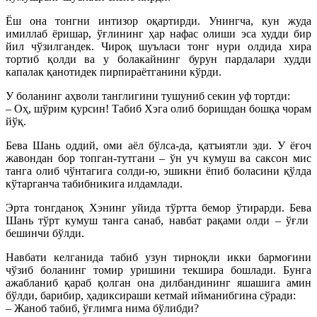
Ёш она тонгни интизор оқартирди. Унингча, кун жуда
имиллаб ёришар, ўғлининг ҳар нафас олиши эса худди бир
йил чўзилгандек. Чироқ шуъласи тонг нури олдида хира
тортиб қолди ва у болакайнинг бурун пардалари худди
капалак қанотидек пирпираётганини кўрди.
У боланинг аҳволи танглигини тушуниб секин уф тортди:
– Оҳ, шўрим қурсин! Табиб Хэга олиб боришдан бошқа чорам
йўқ.
Бева Шань оддий, оми аёл бўлса-да, қатъиятли эди. У ёғоч
жавондан бор топган-тутгани – ўн уч кумуш ва саксон мис
танга олиб чўнтагига солди-ю, эшикни ёпиб боласини қўлда
кўтарганча табибникига илдамлади.
Эрта тонгданоқ Хэнинг уйида тўртта бемор ўтирарди. Бева
Шань тўрт кумуш танга санаб, навбат рақами олди – ўғли
бешинчи бўлди.
Навбати келганида табиб узун тирноқли икки бармоғини
чўзиб боланинг томир уришини текшира бошлади. Бунга
ажабланиб қараб қолган она дилбандининг яшашига амин
бўлди, барибир, ҳадиксираши кетмай ийманибгина сўради:
– Жаноб табиб, ўғлимга нима бўлибди?