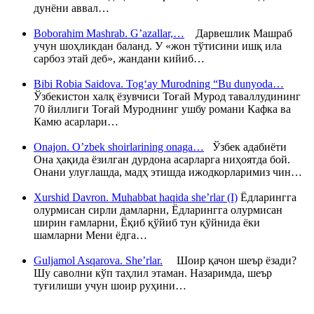
дунёни аввал…
Boborahim Mashrab. G’azallar,…
Дарвешлик Машраб
учун шоҳликдан баланд. У «жон тўтисини ишқ ила
сарбоз этай деб», жандани кийиб…
Bibi Robia Saidova. Tog‘ay Murodning “Bu dunyoda…
Ўзбекистон халқ ёзувчиси Тоғай Мурод таваллудининг
70 йиллиги Тоғай Муроднинг ушбу романи Кафка ва
Камю асарлари…
Onajon. O’zbek shoirlarining onaga…
Ўзбек адабиёти
Она ҳақида ёзилган дурдона асарларга ниҳоятда бой.
Онани улуғлашда, мадҳ этишда ижодкорларимиз чин…
Xurshid Davron. Muhabbat haqida she’rlar (I)
Ёдларингга
олурмисан сирли дамларни, Ёдларингга олурмисан
ширин ғамларни, Ёқиб қўйиб тун қўйнида ёки
шамларни Мени ёдга…
Guljamol Asqarova. She’rlar.
Шоир қачон шеър ёзади?
Шу саволни кўп таҳлил этаман. Назаримда, шеър
туғилиши учун шоир руҳини…