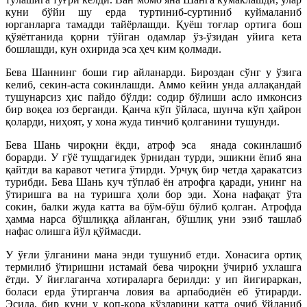
куни бўйи шу ерда туртиниб-суртиниб куймаланиб
юрганларга тамадди тайёрлашди. Қуёш тоғлар ортига бош
қўяётганида қорни тўйган одамлар ўз-ўзидан уйига кета
бошлашди, кун охирида эса ҳеч ким қолмади.
Бева Шаннинг боши гир айланарди. Бироздан сўнг у ўзига
келиб, секин-аста сокинлашди. Аммо кейин унда аллақандай
тушунарсиз ҳис пайдо бўлди: содир бўлиши асло имконсиз
бир воқеа юз берганди. Қанча кўп ўйласа, шунча кўп ҳайрон
қоларди, ниҳоят, у хона жуда тинчиб қолганини тушунди.
Бева Шань чироқни ёқди, атроф эса янада сокинлашиб
борарди. У гўё тушдагидек ўрнидан турди, эшикни ёпиб яна
қайтди ва каравот четига ўтирди. Урчуқ бир четда ҳаракатсиз
турибди. Бева Шань куч тўплаб ён атрофга қаради, унинг на
ўтиришга ва на туришга ҳоли бор эди. Хона нафақат ўта
сокин, балки жуда катта ва бўм-бўш бўлиб қолган. Атрофда
ҳамма нарса бўшлиққа айланган, бўшлиқ уни эзиб ташлаб
нафас олишга йўл қўймасди.
У ўғли ўлганини мана энди тушуниб етди. Хонасига ортиқ
термилиб ўтиришни истамай бева чироқни ўчириб ухлашга
ётди. У йиғлаганча хотираларга берилди: у ип йигираркан,
боласи ерда ўтирганча ловия ва арпабодиён еб ўтирарди.
Эсида, бир куни у қоп-қора кўзларини катта очиб ўйланиб