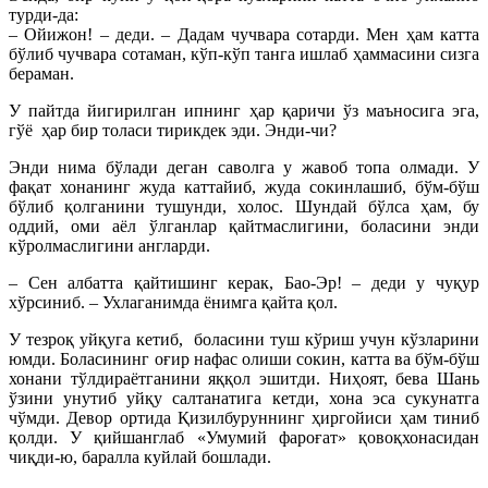
турди-да:
– Ойижон! – деди. – Дадам чучвара сотарди. Мен ҳам катта
бўлиб чучвара сотаман, кўп-кўп танга ишлаб ҳаммасини сизга
бераман.
У пайтда йигирилган ипнинг ҳар қаричи ўз маъносига эга,
гўё ҳар бир толаси тирикдек эди. Энди-чи?
Энди нима бўлади деган саволга у жавоб топа олмади. У
фақат хонанинг жуда каттайиб, жуда сокинлашиб, бўм-бўш
бўлиб қолганини тушунди, холос. Шундай бўлса ҳам, бу
оддий, оми аёл ўлганлар қайтмаслигини, боласини энди
кўролмаслигини англарди.
– Сен албатта қайтишинг керак, Бао-Эр! – деди у чуқур
хўрсиниб. – Ухлаганимда ёнимга қайта қол.
У тезроқ уйқуга кетиб, боласини туш кўриш учун кўзларини
юмди. Боласининг оғир нафас олиши сокин, катта ва бўм-бўш
хонани тўлдираётганини яққол эшитди. Ниҳоят, бева Шань
ўзини унутиб уйқу салтанатига кетди, хона эса сукунатга
чўмди. Девор ортида Қизилбуруннинг ҳиргойиси ҳам тиниб
қолди. У қийшанглаб «Умумий фароғат» қовоқхонасидан
чиқди-ю, баралла куйлай бошлади.