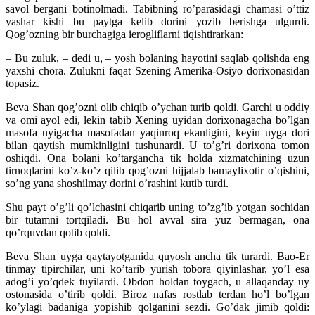
savol bergani botinolmadi. Tabibning ro’parasidagi chamasi o’ttiz
yashar kishi bu paytga kelib dorini yozib berishga ulgurdi.
Qog’ozning bir burchagiga ierogliflarni tiqishtirarkan:
– Bu zuluk, – dedi u, – yosh bolaning hayotini saqlab qolishda eng
yaxshi chora. Zulukni faqat Szening Amerika-Osiyo dorixonasidan
topasiz.
Beva Shan qog’ozni olib chiqib o’ychan turib qoldi. Garchi u oddiy
va omi ayol edi, lekin tabib Xening uyidan dorixonagacha bo’lgan
masofa uyigacha masofadan yaqinroq ekanligini, keyin uyga dori
bilan qaytish mumkinligini tushunardi. U to’g’ri dorixona tomon
oshiqdi. Ona bolani ko’targancha tik holda xizmatchining uzun
tirnoqlarini ko’z-ko’z qilib qog’ozni hijjalab bamaylixotir o’qishini,
so’ng yana shoshilmay dorini o’rashini kutib turdi.
Shu payt o’g’li qo’lchasini chiqarib uning to’zg’ib yotgan sochidan
bir tutamni tortqiladi. Bu hol avval sira yuz bermagan, ona
qo’rquvdan qotib qoldi.
Beva Shan uyga qaytayotganida quyosh ancha tik turardi. Bao-Er
tinmay tipirchilar, uni ko’tarib yurish tobora qiyinlashar, yo’l esa
adog’i yo’qdek tuyilardi. Obdon holdan toygach, u allaqanday uy
ostonasida o’tirib qoldi. Biroz nafas rostlab terdan ho’l bo’lgan
ko’ylagi badaniga yopishib qolganini sezdi. Go’dak jimib qoldi: