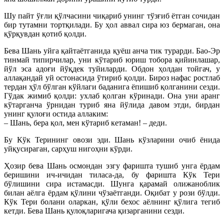
Шу пайт ўғли қўлчасини чиқариб унинг тўзғиб ётган сочидан
бир тутамни тортқилади. Бу ҳол аввал сира юз бермаган, она
қўрқувдан қотиб қолди.
Бева Шань уйга қайтаётганида қуёш анча тик турарди. Бао-Эр
тинмай типирчилар, уни кўтариб юриш тобора қийинлашар,
йўл эса адоғи йўқдек туйиларди. Обдон ҳолдан тойгач, у
аллақандай уй остонасида ўтириб қолди. Бироз нафас ростлаб
тердан ҳўл бўлган кўйлаги баданига ёпишиб қолганини сезди.
Гўдак жимиб қолди: ухлаб қолган кўринади. Она уни аранг
кўтарганча ўрнидан туриб яна йўлида давом этди, бирдан
унинг қулоғи остида аллаким:
– Шань, бера қол, мен кўтариб кетаман! – деди.
Бу Кўк Терининг овози эди. Шань кўзларини очиб ёнида
уйқусираган, сарҳуш нигоҳни кўрди.
Ҳозир бева Шань осмондан эзгу фаришта тушиб унга ёрдам
беришини ич-ичидан тиласа-да, бу фаришта Кўк Тери
бўлишини сира истамасди. Шунга қарамай олижаноблик
билан аёлга ёрдам қўлини чўзаётганди. Оқибат у рози бўлди.
Кўк Тери болани оларкан, қўли бехос аёлнинг қўлига тегиб
кетди. Бева Шань қулоқларигача қизарганини сезди.