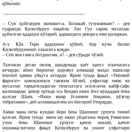
қўйилган.
– Сув қуйгандек жимжит-а. Болакай тузукмикан? – дея
ғудранди Қизилбурун лақабли Лао Гун сариқ мусаллас
қуйилган қадаҳни кўтариб, қаршидаги деворга имо қиларкан.
А-у Кўк Тери қадаҳини қўйиб, бор кучи билан
Қизилбуруннинг елкасига қоқди.
– Сен яна ғамга ботдингми, а? – дея сўради чўзиб.
Лунчжэн деган овлоқ шаҳарчада ҳаёт ҳануз эскичасига
кечарди: айни биринчи қоровул алмашар маҳал эшиклар
ёпилиб ҳамма уйқуга кетарди. Ярим тунда фақат «Умумий
фароғат» қовоқхонаси гавжум бўлиб, улфатлар емак ва
мусаллас тарқатиладиган пештахтага осилганча кайф-сафо
қилишарди; девор ортида эса бундан икки йил муқаддам бева
қолган Шань «Икки яшар ўғлимни боқаман, рўзғор
тебратаман», деб алламаҳалгача ип йигириб ўтирарди.
Аммо мана неча кундан бери бева Шаннинг урчуғи тиниб
қолган. Ярим тунда мана шу икки уйдагина чироқ ўчмагани
учун бева Шаннинг урчуғи қачон ишлаб, қачон
ишламаслигини фақат Қизилбурун ва унинг улфатлари