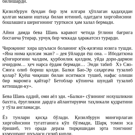
билишарди.
Қизилбурун бундан бир зум илгари ҳўплаган қадаҳидан
қолган мазани иштаҳа билан ютиниб, одатдаги хиргойисини
бошлашига шеригининг турткиси ҳам халал бермади.
Айни дамда бева Шань каравот четида ўғлини бағрига
босганча ўтирар, урчуқ бир чеккада ҳаракатсиз турарди.
Чироқнинг хира шуъласи боланинг кўк-қизғиш юзига тушди.
«Яна нима қилсам экан? – дея ўйларди ёш она. – Ибодатхона
қўнғироғини чалдим, қурбонлик қилдим, уйда дори-дармон
ичирдим… ҳеч нарса ёрдам бермади… Энди табиб Хэ Сяо-
Сяога олиб бориш қолди. Балки Бао-Эр саҳаргача тузалиб
қолар? Қуёш чиқиши билан иситмаси тушиб, нафас олиши
бир маромга қайтар? Бетоблар кўпинча шундай тузалиб
кетишади-ку».
Бева Шань оддий, оми аёл эди. «Балки» сўзининг нохушликни
бахтга, ёруғликни дардга айлантирувчи таҳликали қудратини
у тўла англамасди.
Ёз тунлари қисқа бўлади. Қизилбурун минғирлаган
хиргойисини тугатганига кўп бўлмади, Шарқ томон эса
ёришиб, тез орада дераза тирқишидан эрта тонгнинг
кумушранг шуъласи сизиб кирди.