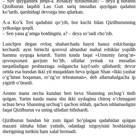
– Suv quygandek jimjit-a. Bolakay tuzukmikan? – deya g’udrandi
Qizilburun laqabli Lao Gun sariq musallas quyilgan qadahni
ko’tarib, qarshidagi devorga imo qilarkan.
A-u Ko’k Teri qadahini qo’yib, bor kuchi bilan Qizilburunning
yelkasiga qoqdi.
– Sen yana g’amga botdingmi, a? – deya so’radi cho’zib.
Lunchjen degan ovloq shaharchada hayot hanuz eskichasiga
kechardi: ayni birinchi qorovul almashar mahal eshiklar yopilib
hamma uyquga ketardi. Yarim tunda faqat «Umumiy farog’at»
qovoqxonasi gavjum bo’lib, ulfatlar yemak va musallas
tarqatiladigan peshtaxtaga osilgancha kayf-safo qilishardi; devor
ortida esa bundan ikki yil muqaddam beva qolgan Shan «Ikki yashar
o’g’limni boqaman, ro’zg’or tebrataman», deb allamahalgacha ip
yigirib o’tirardi.
Ammo mana necha kundan beri beva Shanning urchug’i tinib
qolgan. Yarim tunda mana shu ikki uydagina chiroq o’chmagani
uchun beva Shanning urchug’i qachon ishlab, qachon ishlamasligini
faqat Qizilburun va uning ulfatlari bilishardi.
Qizilburun bundan bir zum ilgari ho’plagan qadahidan qolgan
mazani ishtaha bilan yutinib, odatdagi xirgoyisini boshlashiga
sherigining turtkisi ham xalal bermadi.