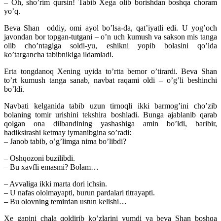
– Oh, sho’rim qursin! Tabib Xega olib borishdan boshqa choram
yo’q.
Beva Shan oddiy, omi ayol bo’lsa-da, qat’iyatli edi. U yog’och
javondan bor topgan-tutgani – o’n uch kumush va sakson mis tanga
olib cho’ntagiga soldi-yu, eshikni yopib bolasini qo’lda
ko’targancha tabibnikiga ildamladi.
Erta tongdanoq Xening uyida to’rtta bemor o’tirardi. Beva Shan
to’rt kumush tanga sanab, navbat raqami oldi – o’g’li beshinchi
bo’ldi.
Navbati kelganida tabib uzun tirnoqli ikki barmog’ini cho’zib
bolaning tomir urishini tekshira boshladi. Bunga ajablanib qarab
qolgan ona dilbandining yashashiga amin bo’ldi, baribir,
hadiksirashi ketmay iymanibgina so’radi:
– Janob tabib, o’g’limga nima bo’libdi?
– Oshqozoni buzilibdi.
– Bu xavfli emasmi? Bolam…
– Avvaliga ikki marta dori ichsin.
– U nafas ololmayapti, burun pardalari titrayapti.
– Bu olovning temirdan ustun kelishi…
Xe gapini chala qoldirib ko’zlarini yumdi va beva Shan boshqa