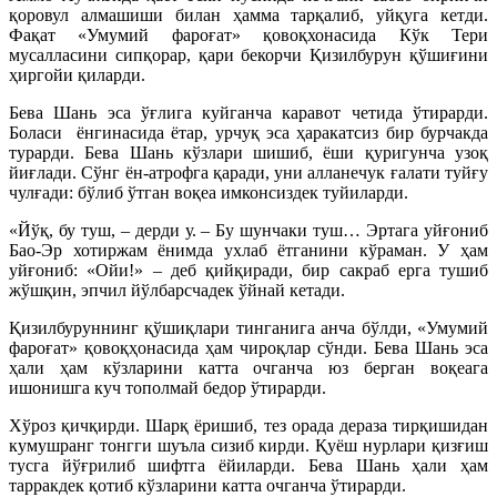
қоровул алмашиши билан ҳамма тарқалиб, уйқуга кетди.
Фақат «Умумий фароғат» қовоқхонасида Кўк Тери
мусалласини сипқорар, қари бекорчи Қизилбурун қўшиғини
ҳиргойи қиларди.
Бева Шань эса ўғлига куйганча каравот четида ўтирарди.
Боласи ёнгинасида ётар, урчуқ эса ҳаракатсиз бир бурчакда
турарди. Бева Шань кўзлари шишиб, ёши қуригунча узоқ
йиғлади. Сўнг ён-атрофга қаради, уни алланечук ғалати туйғу
чулғади: бўлиб ўтган воқеа имконсиздек туйиларди.
«Йўқ, бу туш, – дерди у. – Бу шунчаки туш… Эртага уйғониб
Бао-Эр хотиржам ёнимда ухлаб ётганини кўраман. У ҳам
уйғониб: «Ойи!» – деб қийқиради, бир сакраб ерга тушиб
жўшқин, эпчил йўлбарсчадек ўйнай кетади.
Қизилбуруннинг қўшиқлари тинганига анча бўлди, «Умумий
фароғат» қовоқҳонасида ҳам чироқлар сўнди. Бева Шань эса
ҳали ҳам кўзларини катта очганча юз берган воқеага
ишонишга куч тополмай бедор ўтирарди.
Хўроз қичқирди. Шарқ ёришиб, тез орада дераза тирқишидан
кумушранг тонгги шуъла сизиб кирди. Қуёш нурлари қизғиш
тусга йўғрилиб шифтга ёйиларди. Бева Шань ҳали ҳам
тарракдек қотиб кўзларини катта очганча ўтирарди.