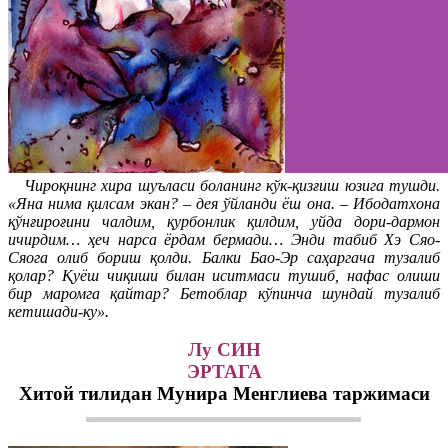
Чироқнинг хира шуъласи боланинг кўк-қизғиш юзига тушди.
«Яна нима қилсам экан? – дея ўйланди ёш она. – Ибодатхона
қўнғироғини чалдим, қурбонлик қилдим, уйда дори-дармон
ичирдим… ҳеч нарса ёрдам бермади… Энди табиб Хэ Сяо-
Сяога олиб бориш қолди. Балки Бао-Эр саҳаргача тузалиб
қолар? Қуёш чиқиши билан иситмаси тушиб, нафас олиши
бир маромга қайтар? Бетоблар кўпинча шундай тузалиб
кетишади-ку».
Лу СИН
ЭРТАГА
Хитой тилидан Мунира Менглиева таржимаси