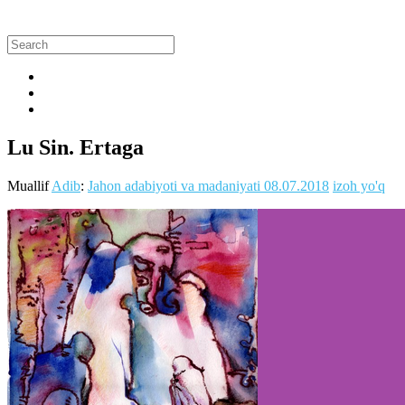
Lu Sin. Ertaga
Muallif
Adib
:
Jahon adabiyoti va madaniyati
08.07.2018
izoh yo'q