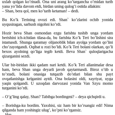
uxlab qolgan ko’rinadi. Ona uni arang ko’targancha o’rnidan turib
yana yo’lida davom etdi, birdan uning qulog’i ostida allakim:
– Shan, bera qol, men ko’tarib ketaman! – dedi.
Bu Ko’k Terining ovozi edi. Shan` ko’zlarini ochib yonida
uyqusiragan, sarhush nigohni ko’rdi.
Hozir beva Shan osmondan ezgu farishta tushib unga yordam
berishini ich-ichidan tilasa-da, bu farishta Ko’k Teri bo’lishini sira
istamasdi. Shunga qaramay olijanoblik bilan ayolga yordam qo’lini
cho’zayotgandi. Oqibat u rozi bo’ldi. Ko’k Teri bolani olarkan, qo’li
bexos ayolning qo’liga tegib ketdi. Beva Shan` quloqlarigacha
qizarganini sezdi.
Ular bir-biridan ikki qadam nari ketdi. Ko’k Teri allanimalar desa
ham, beva Shan unga deyarli javob qaytarmasdi. Biroz o’tib u
to’xtadi, bolani onasiga tutqazib do’stlari bilan shu payt
ovqatlanishga kelganini aytdi. Ona bolasini oldi, xayriyat, uyga
yaqin qolgandi. U uzoqdan darvozasi yonida Van Szyu momo
turganini ko’rdi.
– O’g’ling qalay, Shan? Tabibga bordingmi? – deya qichqirdi u.
– Borishga-ku bordim. Yaxshisi, siz ham bir ko’rsangiz edi! Nima
qilganda ham yoshingiz ulug’, ko’pni ko’rgansiz.
– Hm…