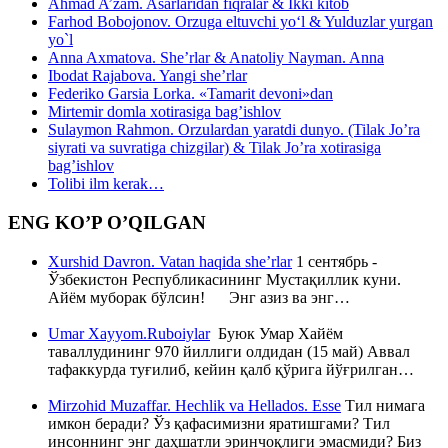
Ahmad A’zam. Asarlaridan fiqralar & Ikki kitob
Farhod Bobojonov. Orzuga eltuvchi yo‘l & Yulduzlar yurgan
yo`l
Anna Axmatova. She’rlar & Anatoliy Nayman. Anna
Ibodat Rajabova. Yangi she’rlar
Federiko Garsia Lorka. «Tamarit devoni»dan
Mirtemir domla xotirasiga bag’ishlov
Sulaymon Rahmon. Orzulardan yaratdi dunyo. (Tilak Jo’ra
siyrati va suvratiga chizgilar) & Tilak Jo’ra xotirasiga
bag’ishlov
Tolibi ilm kerak…
ENG KO’P O’QILGAN
Xurshid Davron. Vatan haqida she’rlar
1 сентябрь -
Ўзбекистон Республикасининг Мустақиллик куни.
Айём муборак бўлсин! Энг азиз ва энг…
Umar Xayyom.Ruboiylar
Буюк Умар Хайём
таваллудининг 970 йиллиги олдидан (15 май) Аввал
тафаккурда туғилиб, кейин қалб қўрига йўғрилган…
Mirzohid Muzaffar. Hechlik va Hellados. Esse
Тил нимага
имкон беради? Ўз қафасимизни яратишгами? Тил
инсоннинг энг даҳшатли эринчоқлиги эмасмиди? Биз