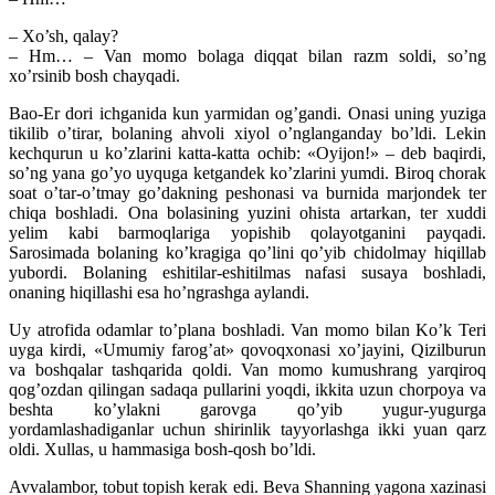
– Xo’sh, qalay?
– Hm… – Van momo bolaga diqqat bilan razm soldi, so’ng
xo’rsinib bosh chayqadi.
Bao-Er dori ichganida kun yarmidan og’gandi. Onasi uning yuziga
tikilib o’tirar, bolaning ahvoli xiyol o’nglanganday bo’ldi. Lekin
kechqurun u ko’zlarini katta-katta ochib: «Oyijon!» – deb baqirdi,
so’ng yana go’yo uyquga ketgandek ko’zlarini yumdi. Biroq chorak
soat o’tar-o’tmay go’dakning peshonasi va burnida marjondek ter
chiqa boshladi. Ona bolasining yuzini ohista artarkan, ter xuddi
yelim kabi barmoqlariga yopishib qolayotganini payqadi.
Sarosimada bolaning ko’kragiga qo’lini qo’yib chidolmay hiqillab
yubordi. Bolaning eshitilar-eshitilmas nafasi susaya boshladi,
onaning hiqillashi esa ho’ngrashga aylandi.
Uy atrofida odamlar to’plana boshladi. Van momo bilan Ko’k Teri
uyga kirdi, «Umumiy farog’at» qovoqxonasi xo’jayini, Qizilburun
va boshqalar tashqarida qoldi. Van momo kumushrang yarqiroq
qog’ozdan qilingan sadaqa pullarini yoqdi, ikkita uzun chorpoya va
beshta ko’ylakni garovga qo’yib yugur-yugurga
yordamlashadiganlar uchun shirinlik tayyorlashga ikki yuan qarz
oldi. Xullas, u hammasiga bosh-qosh bo’ldi.
Avvalambor, tobut topish kerak edi. Beva Shanning yagona xazinasi