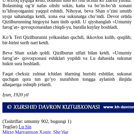
U tezroq uyquga ketib, bolasini tush ko’rish uchun ko’zlarini yumdi.
Bolasining og’ir nafas olishi sokin, katta va bo’m-bo’sh xonani
to’ldirayotganini yaqqol eshitdi. Nihoyat, beva Shan o’zini unutib
uyqu saltanatiga ketdi, xona esa sukunatga cho’mdi. Devor ortida
Qizilburunning hirgoyisi ham tinib qoldi. U qiyshanglab «Umumiy
farog’at» qovoqxonasidan chiqdi-yu, baralla kuylay boshladi.
Ko’k Teri Qizilburunni yelkasidan quchdi, ikkovlon kulib, qoqilib,
bir-birini surib nari ketdi.
Beva Shan uxlab qoldi. Qizilburun ulfati bilan ketdi. «Umumiy
farog’at» qovoqxonasi eshiklari yopildi va Lu dahasida sukunat
hukm sura boshladi.
Faqat cheksiz zulmat ichidan itlarning hurishi eshitilar, sukunat
quchgan qora tun go’yo nurafshon tongga aylanish ilinjida
allaqaerga oshiqib yelardi.
Iyun, 1920 yil
(Tashriflar: umumiy 902, bugungi 1)
Teg(lar)
Lu Sin
Mirzo Maryamxon Xoniy. She’rlar