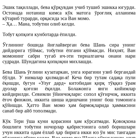
Эшик тақиллади, бева қўрқувдан учиб тушиб эшикка югурди.
Остонада нотаниш кимса кўк матога ўроғлиқ алланима
кўтариб турарди, орқасида эса Ван момо.
– Ҳа… Мана, тобутни олиб келди.
Тобут қопқоғи кунботарда ёпилди.
Ўғлининг бошида йиғлайверган бева Шань сира унинг
дийдорига тўймас, тобутни ёпгани қўймасди. Ниҳоят, Ван
момонинг сабри тугаб ич-эти тирналганча онани нари
судради. Шундагина қопқоқни михлашди.
Бева Шань ўғлини кузатаркан, унга юрагини узиб бергандай
бўлди. У нималар қилмади-я! Кеча бир тутам садақа пули
ёқишди, бугун «Улуғ дард» китобидан қирқ тўққиз ўрам
дуолар қоғози ёқилди. Болажонга янги кийимлар
кийдирилди. Севимли ўйинчоқлари: сопол қўғирчоқ, иккита
ёғоч финжон, иккита шиша идишчани унинг бош томонига
қўйишди. Ҳатто Ван момо ҳам бармоқларида ҳаммасини
санаб бир айб тополмади.
Кўк Тери ўша куни қорасини ҳам кўрсатмади. Қовоқхона
бошлиғи тобутни ночорлар қабристонига олиб боришлари
учун иккита одам ёллаб ҳар бирига икки юз ўн мис тангадан
тўлашига тўғри келди. Ван момо яна Шанга кўмаклашди, улар