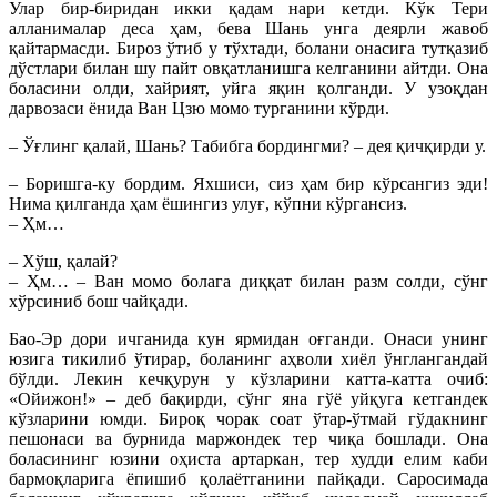
Улар бир-биридан икки қадам нари кетди. Кўк Тери
алланималар деса ҳам, бева Шань унга деярли жавоб
қайтармасди. Бироз ўтиб у тўхтади, болани онасига тутқазиб
дўстлари билан шу пайт овқатланишга келганини айтди. Она
боласини олди, хайрият, уйга яқин қолганди. У узоқдан
дарвозаси ёнида Ван Цзю момо турганини кўрди.
– Ўғлинг қалай, Шань? Табибга бордингми? – дея қичқирди у.
– Боришга-ку бордим. Яхшиси, сиз ҳам бир кўрсангиз эди!
Нима қилганда ҳам ёшингиз улуғ, кўпни кўргансиз.
– Ҳм…
– Хўш, қалай?
– Ҳм… – Ван момо болага диққат билан разм солди, сўнг
хўрсиниб бош чайқади.
Бао-Эр дори ичганида кун ярмидан оғганди. Онаси унинг
юзига тикилиб ўтирар, боланинг аҳволи хиёл ўнглангандай
бўлди. Лекин кечқурун у кўзларини катта-катта очиб:
«Ойижон!» – деб бақирди, сўнг яна гўё уйқуга кетгандек
кўзларини юмди. Бироқ чорак соат ўтар-ўтмай гўдакнинг
пешонаси ва бурнида маржондек тер чиқа бошлади. Она
боласининг юзини оҳиста артаркан, тер худди елим каби
бармоқларига ёпишиб қолаётганини пайқади. Саросимада