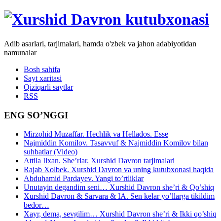
Adib asarlari, tarjimalari, hamda o'zbek va jahon adabiyotidan
namunalar
Bosh sahifa
Sayt xaritasi
Qiziqarli saytlar
RSS
ENG SO’NGGI
Mirzohid Muzaffar. Hechlik va Hellados. Esse
Najmiddin Komilov. Tasavvuf & Najmiddin Komilov bilan
suhbatlar (Video)
Attila Ilxan. She’rlar. Xurshid Davron tarjimalari
Rajab Xolbek. Xurshid Davron va uning kutubxonasi haqida
Abduhamid Pardayev. Yangi to’rtliklar
Unutayin degandim seni… Xurshid Davron she’ri & Qo’shiq
Xurshid Davron & Sarvara & IA. Sen kelar yo’llarga tikildim
bedor…
Xayr, dema, sevgilim… Xurshid Davron she’ri & Ikki qo’shiq