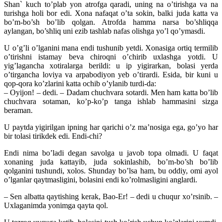
Shan` kuch to’plab yon atrofga qaradi, uning na o’tirishga va na
turishga holi bor edi. Xona nafaqat o’ta sokin, balki juda katta va
bo’m-bo’sh bo’lib qolgan. Atrofda hamma narsa bo’shliqqa
aylangan, bo’shliq uni ezib tashlab nafas olishga yo’l qo’ymasdi.
U o’g’li o’lganini mana endi tushunib yetdi. Xonasiga ortiq termilib
o’tirishni istamay beva chiroqni o’chirib uxlashga yotdi. U
yig’lagancha xotiralarga berildi: u ip yigirarkan, bolasi yerda
o’tirgancha loviya va arpabodiyon yeb o’tirardi. Esida, bir kuni u
qop-qora ko’zlarini katta ochib o’ylanib turdi-da:
– Oyijon! – dedi. – Dadam chuchvara sotardi. Men ham katta bo’lib
chuchvara sotaman, ko’p-ko’p tanga ishlab hammasini sizga
beraman.
U paytda yigirilgan ipning har qarichi o’z ma’nosiga ega, go’yo har
bir tolasi tirikdek edi. Endi-chi?
Endi nima bo’ladi degan savolga u javob topa olmadi. U faqat
xonaning juda kattayib, juda sokinlashib, bo’m-bo’sh bo’lib
qolganini tushundi, xolos. Shunday bo’lsa ham, bu oddiy, omi ayol
o’lganlar qaytmasligini, bolasini endi ko’rolmasligini anglardi.
– Sen albatta qaytishing kerak, Bao-Er! – dedi u chuqur xo’rsinib. –
Uxlaganimda yonimga qayta qol.