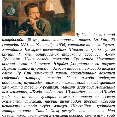
Лу Син – (эски хитой
алифбосида: 魯迅, лотинлаштирилган шакли: Lǔ Xùn; 25
сентябрь 1881 — 19 октябрь 1936) хитойлик таниқли ёзувчи.
Хитойнинг Чжэцзян вилоятидаги Шаосин шаҳрида дунёга
келган. У янги конфуцийлик тариқати асосчиси Чжоу
Дуньининг 32-чи авлоди саналади. Туғилганда Чжаншоу
исмини олган, кейинчалик Юцайга ўзгартирган ва ниҳоят
Шужэн исмига тўхталган. Асосан тиббиёт соҳасида таҳсил
олган. Лу Син замонавий хитой адабиётининг асосчиси
сифатида эътироф этилади. Унинг ижоди нафақат
адабиётга, шунингдек, мамлакат ижтимоий-сиёсий ҳаётига
ҳам катта таъсир кўрсатган. Машҳур асарлари: А-Кьюнинг
асл кечмиши», «Телба кундалиги». Шунингдек, унинг «Шомда
узиб олинган тонг гуллари» номли хотиралар ва эсселар
жамланган тўплами, насрий шеърлардан иборат «Ёввойи
чечаклар» китоби жуда машҳур. Шанхайдаги қабридаги
хотира тошига Хитой Халқ республикаси асосчиси Мао
Сзедун томонидан хитой ҳуснихати асосида ёзувчи исми ўйиб