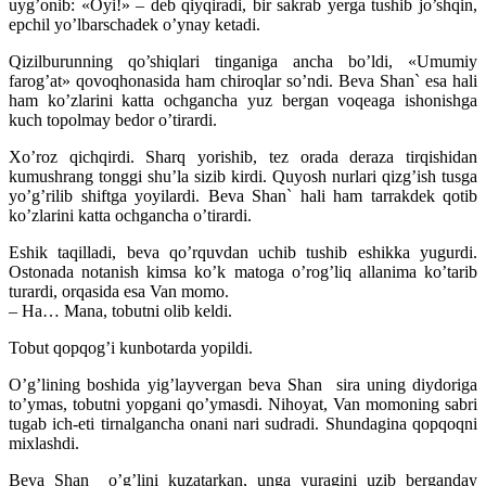
uyg’onib: «Oyi!» – deb qiyqiradi, bir sakrab yerga tushib jo’shqin,
epchil yo’lbarschadek o’ynay ketadi.
Qizilburunning qo’shiqlari tinganiga ancha bo’ldi, «Umumiy
farog’at» qovoqhonasida ham chiroqlar so’ndi. Beva Shan` esa hali
ham ko’zlarini katta ochgancha yuz bergan voqeaga ishonishga
kuch topolmay bedor o’tirardi.
Xo’roz qichqirdi. Sharq yorishib, tez orada deraza tirqishidan
kumushrang tonggi shu’la sizib kirdi. Quyosh nurlari qizg’ish tusga
yo’g’rilib shiftga yoyilardi. Beva Shan` hali ham tarrakdek qotib
ko’zlarini katta ochgancha o’tirardi.
Eshik taqilladi, beva qo’rquvdan uchib tushib eshikka yugurdi.
Ostonada notanish kimsa ko’k matoga o’rog’liq allanima ko’tarib
turardi, orqasida esa Van momo.
– Ha… Mana, tobutni olib keldi.
Tobut qopqog’i kunbotarda yopildi.
O’g’lining boshida yig’layvergan beva Shan sira uning diydoriga
to’ymas, tobutni yopgani qo’ymasdi. Nihoyat, Van momoning sabri
tugab ich-eti tirnalgancha onani nari sudradi. Shundagina qopqoqni
mixlashdi.
Beva Shan o’g’lini kuzatarkan, unga yuragini uzib berganday