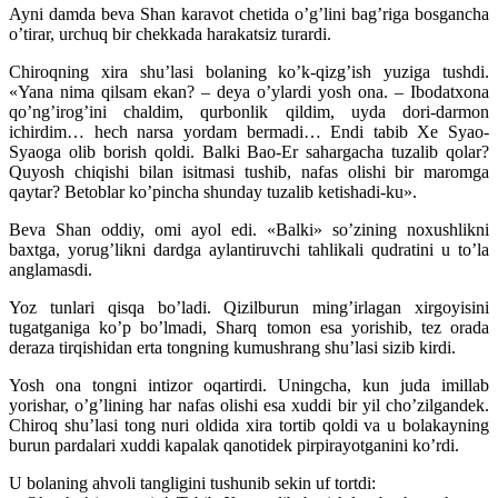
Ayni damda beva Shan karavot chetida o’g’lini bag’riga bosgancha
o’tirar, urchuq bir chekkada harakatsiz turardi.
Chiroqning xira shu’lasi bolaning ko’k-qizg’ish yuziga tushdi.
«Yana nima qilsam ekan? – deya o’ylardi yosh ona. – Ibodatxona
qo’ng’irog’ini chaldim, qurbonlik qildim, uyda dori-darmon
ichirdim… hech narsa yordam bermadi… Endi tabib Xe Syao-
Syaoga olib borish qoldi. Balki Bao-Er sahargacha tuzalib qolar?
Quyosh chiqishi bilan isitmasi tushib, nafas olishi bir maromga
qaytar? Betoblar ko’pincha shunday tuzalib ketishadi-ku».
Beva Shan oddiy, omi ayol edi. «Balki» so’zining noxushlikni
baxtga, yorug’likni dardga aylantiruvchi tahlikali qudratini u to’la
anglamasdi.
Yoz tunlari qisqa bo’ladi. Qizilburun ming’irlagan xirgoyisini
tugatganiga ko’p bo’lmadi, Sharq tomon esa yorishib, tez orada
deraza tirqishidan erta tongning kumushrang shu’lasi sizib kirdi.
Yosh ona tongni intizor oqartirdi. Uningcha, kun juda imillab
yorishar, o’g’lining har nafas olishi esa xuddi bir yil cho’zilgandek.
Chiroq shu’lasi tong nuri oldida xira tortib qoldi va u bolakayning
burun pardalari xuddi kapalak qanotidek pirpirayotganini ko’rdi.
U bolaning ahvoli tangligini tushunib sekin uf tortdi: