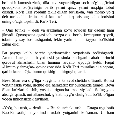
bo’lmish kumush zirak, tilla suvi yugurtirilgan soch to’g’nog’ichni
qovoqxona xo’jayiniga berib yarmi qarz, yarmi naqdga tobut
olishdi. Ko’k Teri yordam taklif qilgan bo’lsa-da, Van momo yo’q
deb turib oldi, lekin ertasi kuni tobutni qabristonga olib borishni
uning o’ziga topshirdi. Ko’k Teri:
– Qari to’nka, – dedi va arazlagan ko’yi joyidan bir qadam ham
jilmadi. Qovoqxona egasi tobutsozga o’zi borib, kechqurun qaytdi,
tobutni yasay boshlashganini, lekin yarim tunda tayyor bo’lishini
xabar qildi.
Bu paytga kelib barcha yordamchilar ovqatlanib bo’lishgandi.
Ammo Luchjenda hayot eski yo’sinda kechgani sabab birinchi
qorovul almashishi bilan hamma tarqalib, uyquga ketdi. Faqat
«Umumiy farog’at» qovoqxonasida Ko’k Teri musallasini sipqorar,
qari bekorchi Qizilburun qo’shig’ini hirgoyi qilardi.
Beva Shan esa o’g’liga kuygancha karavot chetida o’tirardi. Bolasi
yonginasida yotar, urchuq esa harakatsiz bir burchakda turardi. Beva
Shan ko’zlari shishib, yoshi quriguncha uzoq yig’ladi. So’ng yon-
atrofga qaradi, uni allanechuk g’alati tuyg’u chulg’adi: bo’lib o’tgan
voqea imkonsizdek tuyilardi.
«Yo’q, bu tush, – derdi u. – Bu shunchaki tush… Ertaga uyg’onib
Bao-Er xotirjam yonimda uxlab yotganini ko’raman. U ham