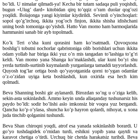
bo’ldi. U nimalar qilmadi-ya! Kecha bir tutam sadaqa puli yoqishdi,
bugun «Ulug’ dard» kitobidan qirq to’qqiz o’ram duolar qog’ozi
yoqildi. Bolajonga yangi kiyimlar kiydirildi. Sevimli o’yinchoqlari:
sopol qo’g’irchoq, ikkita yog’och finjon, ikkita shisha idishchani
uning bosh tomoniga qo’yishdi. Hatto Van momo ham barmoqlarida
hammasini sanab bir ayb topolmadi.
Ko’k Teri o’sha kuni qorasini ham ko’rsatmadi. Qovoqxona
boshlig’i tobutni nochorlar qabristoniga olib borishlari uchun ikkita
odam yollab har biriga ikki yuz o’n mis tangadan to’lashiga to’g’ri
keldi. Van momo yana Shanga ko’maklashdi, ular kuni bo’yi shu
yerda turtinib-surtinib kuymalanib yurganlarga tamaddi tayyorlashdi.
Quyosh tog’lar ortiga bosh qo’yayotganida qorni to’ygan odamlar
o’z-o’zidan uyiga keta boshlashdi, kun oxirida esa hech kim
qolmadi.
Beva Shanning boshi gir aylanardi. Birozdan so’ng u o’ziga kelib,
sekin-asta sokinlashdi. Ammo keyin unda allaqanday tushunarsiz his
paydo bo’ldi: sodir bo’lishi aslo imkonsiz bir voqea yuz bergandi.
Qancha ko’p o’ylasa, shuncha ko’p hayron qolardi, nihoyat, u xona
juda tinchib qolganini tushundi.
Beva Shan chiroqni yoqdi, atrof esa yanada sokinlashib borardi. U
go’yo tushdagidek o’rnidan turdi, eshikni yopib yana qaytdi va
karavot chetiga o’tirdi. Urchuq bir chetda harakatsiz turibdi. Beva