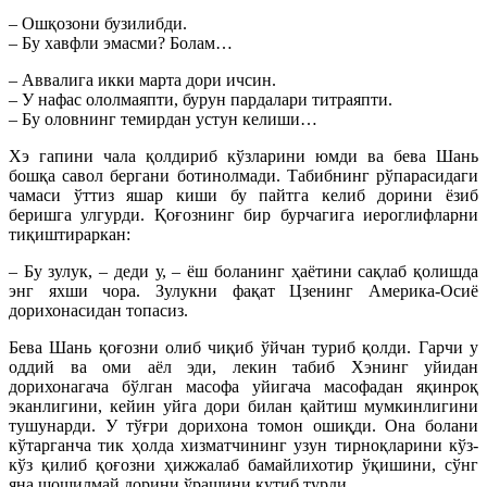
– Ошқозони бузилибди.
– Бу хавфли эмасми? Болам…
– Аввалига икки марта дори ичсин.
– У нафас ололмаяпти, бурун пардалари титраяпти.
– Бу оловнинг темирдан устун келиши…
Хэ гапини чала қолдириб кўзларини юмди ва бева Шань
бошқа савол бергани ботинолмади. Табибнинг рўпарасидаги
чамаси ўттиз яшар киши бу пайтга келиб дорини ёзиб
беришга улгурди. Қоғознинг бир бурчагига иероглифларни
тиқиштираркан:
– Бу зулук, – деди у, – ёш боланинг ҳаётини сақлаб қолишда
энг яхши чора. Зулукни фақат Цзенинг Америка-Осиё
дорихонасидан топасиз.
Бева Шань қоғозни олиб чиқиб ўйчан туриб қолди. Гарчи у
оддий ва оми аёл эди, лекин табиб Хэнинг уйидан
дорихонагача бўлган масофа уйигача масофадан яқинроқ
эканлигини, кейин уйга дори билан қайтиш мумкинлигини
тушунарди. У тўғри дорихона томон ошиқди. Она болани
кўтарганча тик ҳолда хизматчининг узун тирноқларини кўз-
кўз қилиб қоғозни ҳижжалаб бамайлихотир ўқишини, сўнг
яна шошилмай дорини ўрашини кутиб турди.