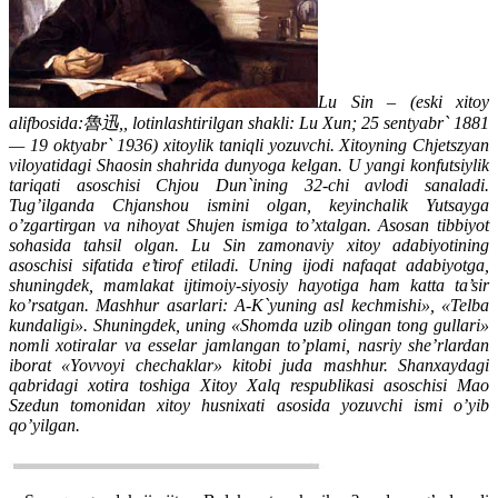
Lu Sin – (eski xitoy
alifbosida:魯迅,, lotinlashtirilgan shakli: Lu Xun; 25 sentyabr` 1881
— 19 oktyabr` 1936) xitoylik taniqli yozuvchi. Xitoyning Chjetszyan
viloyatidagi Shaosin shahrida dunyoga kelgan. U yangi konfutsiylik
tariqati asoschisi Chjou Dun`ining 32-chi avlodi sanaladi.
Tug’ilganda Chjanshou ismini olgan, keyinchalik Yutsayga
o’zgartirgan va nihoyat Shujen ismiga to’xtalgan. Asosan tibbiyot
sohasida tahsil olgan. Lu Sin zamonaviy xitoy adabiyotining
asoschisi sifatida e’tirof etiladi. Uning ijodi nafaqat adabiyotga,
shuningdek, mamlakat ijtimoiy-siyosiy hayotiga ham katta ta’sir
ko’rsatgan. Mashhur asarlari: A-K`yuning asl kechmishi», «Telba
kundaligi». Shuningdek, uning «Shomda uzib olingan tong gullari»
nomli xotiralar va esselar jamlangan to’plami, nasriy she’rlardan
iborat «Yovvoyi chechaklar» kitobi juda mashhur. Shanxaydagi
qabridagi xotira toshiga Xitoy Xalq respublikasi asoschisi Mao
Szedun tomonidan xitoy husnixati asosida yozuvchi ismi o’yib
qo’yilgan.