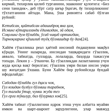
кирмай, тихирлик қилиб турганини, эшакнинг қулоғига: «Биз
сени танидик», деб тўрт сатр шеър ўқигач, бу тихирликнинг
тўхтатганини айтади. Мана, ўша ривоятга сабаб бўлган
рубоий:
Кетибсан, қайтибсан адашиброқ яна ҳам,
Исминг кўтарилганди ёдимиздан, эй одам,
Соқолинг дум бўлибди, ўсиб чиқиб ортингдан,
Тирноқларинг қўшилиб туёқ бўлмишдир бу дам
[24].
Хайём гўзалликка реал ҳаётий инсоний ёндашувни мақбул
кўради. Унинг назарида, инсондан ташқаридаги гўзаллик,
аввало, табиатда, гулларда, лолаларда, баҳорда тажассум
топади. Лекин у – ўткинчи. Бу гўзалликдан лаззатланиш учун
жуда қисқа вақт берилган; гўзаллик умри билан инсон умри
шу жиҳатдан ўхшаш. Буни Хайём бир рубоийсида бундай
ифодалайди:
Сабодан бўлибди гул ёқаси чок,
Гул юзидан булбул бўлмиш тарабнок,
Гул тагида ўтир, чунки жуда тез
Гул ерга тўкилур, биз бўлурмиз хок
[25].
Хайём табиат гўзаллигини идрок этиш учун албатта муайян
имкон ва шарт-шароит зарурлигини, улар мавжуд