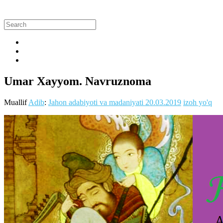
Umar Xayyom. Navruznoma
Muallif
Adib
:
Jahon adabiyoti va madaniyati
20.03.2019
izoh yo'q