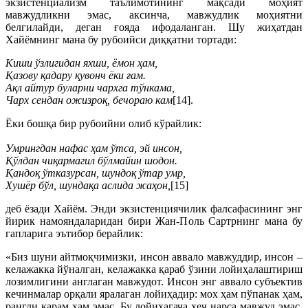
экзистенциализм таълимотининг мақсади моҳият
мавжудликни эмас, аксинча, мавжудлик моҳиятни
белгилайди, деган ғояда ифодаланган. Шу жиҳатдан
Хайёмнинг мана бу рубоийси диққатни тортади:
Киши ўзлигидан яхши, ёмон ҳам,
Қазову қадару қувонч ёки ғам.
Ақл айтур буларни чархга тўнкама,
Чарх сендан ожизроқ, бечораю кам
[14].
Ёки бошқа бир рубоийни олиб кўрайлик:
Умрингдан нафас ҳам ўтса, эй инсон,
Қўлдан чиқармагил бўлмайин шодон.
Қандоқ ўтказурсан, шундоқ ўтар умр,
Хушёр бўл, шундақа аслида жаҳон,
[15]
деб ёзади Хайём. Энди экзистенциячилик фалсафасининг энг
йирик намояндаларидан бири Жан-Поль Сартрнинг мана бу
гапларига эътибор берайлик:
«Биз шуни айтмоқчимизки, инсон аввало мавжуддир, инсон –
келажакка йўналган, келажакка қараб ўзини лойиҳалаштириш
лозимлигини англаган мавжудот. Инсон энг аввало субъектив
кечинмалар орқали яралаган лойиҳадир: мох ҳам пўпанак ҳам,
рангли карам ҳам эмас. Бу лойиҳагача ҳеч нарса мавжуд эмас,