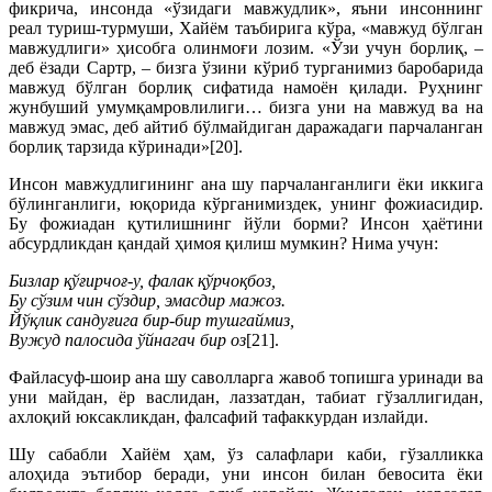
фикрича, инсонда «ўзидаги мавжудлик», яъни инсоннинг
реал туриш-турмуши, Хайём таъбирига кўра, «мавжуд бўлган
мавжудлиги» ҳисобга олинмоғи лозим. «Ўзи учун борлиқ, –
деб ёзади Сартр, – бизга ўзини кўриб турганимиз баробарида
мавжуд бўлган борлиқ сифатида намоён қилади. Руҳнинг
жунбуший умумқамровлилиги… бизга уни на мавжуд ва на
мавжуд эмас, деб айтиб бўлмайдиган даражадаги парчаланган
борлиқ тарзида кўринади»[20].
Инсон мавжудлигининг ана шу парчаланганлиги ёки иккига
бўлинганлиги, юқорида кўрганимиздек, унинг фожиасидир.
Бу фожиадан қутилишнинг йўли борми? Инсон ҳаётини
абсурдликдан қандай ҳимоя қилиш мумкин? Нима учун:
Бизлар қўғирчоғ-у, фалак қўрчоқбоз,
Бу сўзим чин сўздир, эмасдир мажоз.
Йўқлик сандуғига бир-бир тушгаймиз,
Вужуд палосида ўйнагач бир оз
[21].
Файласуф-шоир ана шу саволларга жавоб топишга уринади ва
уни майдан, ёр васлидан, лаззатдан, табиат гўзаллигидан,
ахлоқий юксакликдан, фалсафий тафаккурдан излайди.
Шу сабабли Хайём ҳам, ўз салафлари каби, гўзалликка
алоҳида эътибор беради, уни инсон билан бевосита ёки