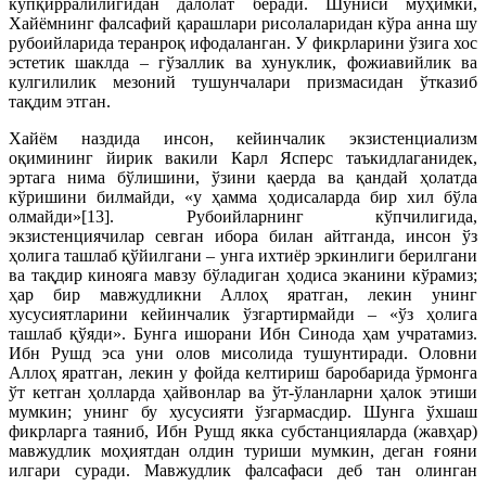
кўпқирралилигидан далолат беради. Шуниси муҳимки,
Хайёмнинг фалсафий қарашлари рисолаларидан кўра анна шу
рубоийларида теранроқ ифодаланган. У фикрларини ўзига хос
эстетик шаклда – гўзаллик ва хунуклик, фожиавийлик ва
кулгилилик мезоний тушунчалари призмасидан ўтказиб
тақдим этган.
Хайём наздида инсон, кейинчалик экзистенциализм
оқимининг йирик вакили Карл Ясперс таъкидлаганидек,
эртага нима бўлишини, ўзини қаерда ва қандай ҳолатда
кўришини билмайди, «у ҳамма ҳодисаларда бир хил бўла
олмайди»[13]. Рубоийларнинг кўпчилигида,
экзистенциячилар севган ибора билан айтганда, инсон ўз
ҳолига ташлаб қўйилгани – унга ихтиёр эркинлиги берилгани
ва тақдир кинояга мавзу бўладиган ҳодиса эканини кўрамиз;
ҳар бир мавжудликни Аллоҳ яратган, лекин унинг
хусусиятларини кейинчалик ўзгартирмайди – «ўз ҳолига
ташлаб қўяди». Бунга ишорани Ибн Синода ҳам учратамиз.
Ибн Рушд эса уни олов мисолида тушунтиради. Оловни
Аллоҳ яратган, лекин у фойда келтириш баробарида ўрмонга
ўт кетган ҳолларда ҳайвонлар ва ўт-ўланларни ҳалок этиши
мумкин; унинг бу хусусияти ўзгармасдир. Шунга ўхшаш
фикрларга таяниб, Ибн Рушд якка субстанцияларда (жавҳар)
мавжудлик моҳиятдан олдин туриши мумкин, деган ғояни
илгари суради. Мавжудлик фалсафаси деб тан олинган