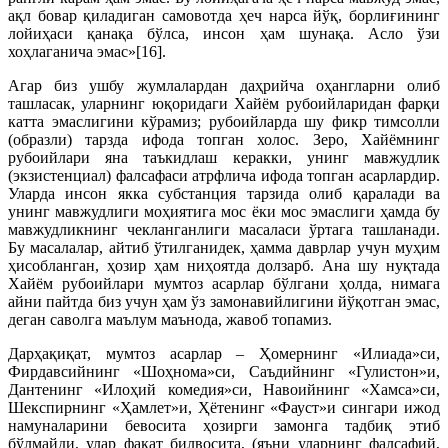
ақл бовар қиладиган самовотда ҳеч нарса йўқ, борлиғининг
лойиҳаси қанақа бўлса, инсон ҳам шунақа. Асло ўзи
хоҳлаганича эмас»[16].
Агар биз ушбу жумлалардан даҳрийча оҳангларни олиб
ташласак, уларнинг юқоридаги Хайём рубоийларидан фарқи
катта эмаслигини кўрамиз; рубоийларда шу фикр тимсолли
(образли) тарзда ифода топган холос. Зеро, Хайёмнинг
рубоийлари яна таъкидлаш керакки, унинг мавжудлик
(экзистенциал) фалсафаси атрфлича ифода топган асарлардир.
Уларда инсон якка субстанция тарзида олиб қаралади ва
унинг мавжудлиги моҳиятига мос ёки мос эмаслиги ҳамда бу
мавжудликнинг чекланганлиги масаласи ўртага ташланади.
Бу масалалар, айтиб ўтилганидек, ҳамма даврлар учун муҳим
ҳисобланган, ҳозир ҳам ниҳоятда долзарб. Ана шу нуқтада
Хайём рубоийлари мумтоз асарлар бўлгани ҳолда, нимага
айни пайтда биз учун ҳам ўз замонавийлигини йўқотган эмас,
деган саволга маълум маънода, жавоб топамиз.
Дарҳақиқат, мумтоз асарлар – Ҳомернинг «Илиада»си,
Фирдавсийнинг «Шоҳнома»си, Саъдийнинг «Гулистон»и,
Дантенинг «Илоҳий комедия»си, Навоийнинг «Хамса»си,
Шекспирнинг «Ҳамлет»и, Ҳётенинг «Фауст»и сингари ижод
намуналарини бевосита ҳозирги замонга тадбиқ этиб
бўлмайди, улар фақат билвосита, (яъни уларнинг фалсафий,