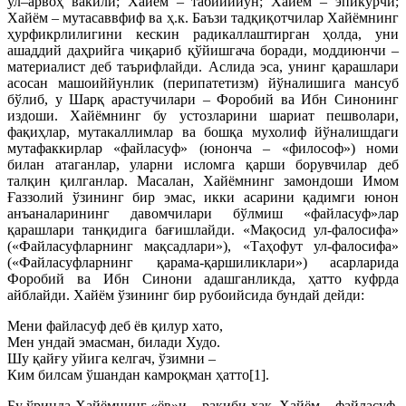
ул–арвоҳ вакили; Хайём – табииййун; Хайём – эпикурчи;
Хайём – мутасаввфиф ва ҳ.к. Баъзи тадқиқотчилар Хайёмнинг
ҳурфикрлилигини кескин радикаллаштирган ҳолда, уни
ашаддий даҳрийга чиқариб қўйишгача боради, моддиюнчи –
материалист деб таърифлайди. Аслида эса, унинг қарашлари
асосан машоиййунлик (перипатетизм) йўналишига мансуб
бўлиб, у Шарқ арастучилари – Форобий ва Ибн Синонинг
издоши. Хайёмнинг бу устозларини шариат пешволари,
фақиҳлар, мутакаллимлар ва бошқа мухолиф йўналишдаги
мутафаккирлар «файласуф» (юнонча – «философ») номи
билан атаганлар, уларни исломга қарши борувчилар деб
талқин қилганлар. Масалан, Хайёмнинг замондоши Имом
Ғаззолий ўзининг бир эмас, икки асарини қадимги юнон
анъаналарининг давомчилари бўлмиш «файласуф»лар
қарашлари танқидига бағишлайди. «Мақосид ул-фалосифа»
(«Файласуфларнинг мақсадлари»), «Таҳофут ул-фалосифа»
(«Файласуфларнинг қарама-қаршиликлари») асарларида
Форобий ва Ибн Синони адашганликда, ҳатто куфрда
айблайди. Хайём ўзининг бир рубоийсида бундай дейди:
Мени файласуф деб ёв қилур хато,
Мен ундай эмасман, билади Худо.
Шу қайғу уйига келгач, ўзимни –
Ким билсам ўшандан камроқман ҳатто[1].
Бу ўринда Хайёмнинг «ёв»и – рақиби ҳақ. Хайём – файласуф,