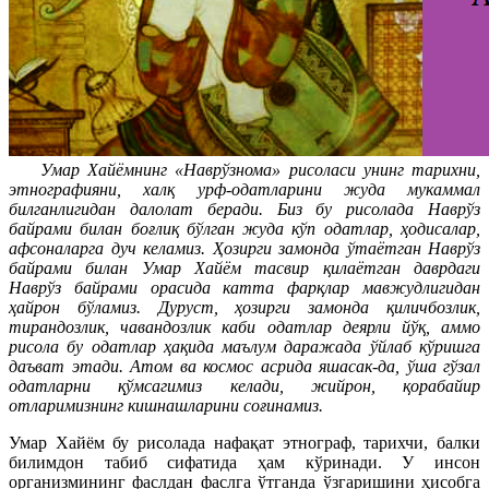
Умар Хайёмнинг «Наврўзнома» рисоласи унинг тарихни,
этнографияни, халқ урф-одатларини жуда мукаммал
билганлигидан далолат беради. Биз бу рисолада Наврўз
байрами билан боғлиқ бўлган жуда кўп одатлар, ҳодисалар,
афсоналарга дуч келамиз. Ҳозирги замонда ўтаётган Наврўз
байрами билан Умар Хайём тасвир қилаётган даврдаги
Наврўз байрами орасида катта фарқлар мавжудлигидан
ҳайрон бўламиз.
Дуруст, ҳозирги замонда қиличбозлик,
тирандозлик, чавандозлик каби одатлар деярли йўқ, аммо
рисола бу одатлар ҳақида маълум даражада ўйлаб кўришга
даъват этади. Атом ва космос асрида яшасак-да, ўша гўзал
одатларни қўмсагимиз келади, жийрон, қорабайир
отларимизнинг кишнашларини соғинамиз.
Умар Хайём бу рисолада нафақат этнограф, тарихчи, балки
билимдон табиб сифатида ҳам кўринади. У инсон
организмининг фаслдан фаслга ўтганда ўзгаришини ҳисобга