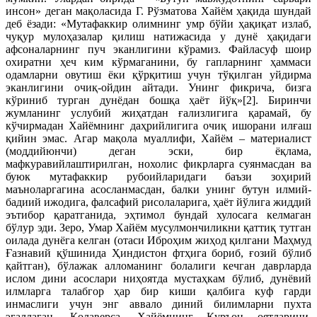
инсон» деган мақоласида Г. Рўзматова Хайём ҳақида шундай
деб ёзади: «Мутафаккир олимнинг умр бўйи ҳақиқат излаб,
чуқур мулоҳазалар қилиш натижасида у дунё ҳақидаги
афсоналарнинг пуч эканлигини кўрамиз. Файласуф шоир
охиратни ҳеч ким кўрмаганини, бу гапларнинг ҳаммаси
одамларни овутиш ёки қўрқитиш учун тўқилган уйдирма
эканлигини очиқ-ойдин айтади. Унинг фикрича, бизга
кўриниб турган дунёдан бошқа ҳаёт йўқ»[2]. Биринчи
жумланинг услубий жиҳатдан ғализлигига қарамай, бу
кўчирмадан Хайёмнинг даҳрийлигига очиқ ишорани илғаш
қийин эмас. Агар мақола муаллифи, Хайём – материалист
(моддийюнчи) деган эски, бир ёқлама,
мафкуравийлаштирилган, нохолис фикрларга суянмасдан ва
буюк мутафаккир рубоийларидаги баъзи зоҳирий
маъноларгагина асосланмасдан, балки унинг бутун илмий-
бадиий ижодига, фалсафий рисолаларига, ҳаёт йўлига жиддий
эътибор қаратганида, эҳтимол бундай хулосага келмаган
бўлур эди. Зеро, Умар Хайём мусулмончиликни қаттиқ тутган
оилада дунёга келган (отаси Иброҳим жиҳод қилгани Маҳмуд
Ғазнавий қўшинида Ҳиндистон фтҳига бориб, ғозий бўлиб
қайтган), бўлажак алломанинг болалиги кечган даврларда
ислом дини асослари ниҳоятда мустаҳкам бўлиб, дунёвий
илмларга талабгор ҳар бир киши қалбига куф гарди
инмаслиги учун энг аввало диний билимларни пухта
эгаллаган. Қолаверса, Хайёмнинг Қуръон оятларини,