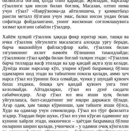
билвосита боғлиқ ҳолда олиб қарайди. Жумладан, нарсалар
гўзаллиги ҳам инсон билан боғлиқ. Масалан, олтин нима
учун гўзал? «Наврўзнома»да айтилишича, у қимматбаҳо
рангли металл бўлгани учун эмас, балки инсон ундан безак
сифатида фойдалангани, унинг жисмонан соғломлашувига
хизмат қилгани сабабли гўзалдир.
Хайём хулқий гўзаллик ҳақида фикр юритар экан, ташқи ва
ички гўзаллик уйғунлиги масаласига алоҳида урғу беради,
барча машоиййун файласуфлар каби, гўзаллик билан
эзгуликнинг яхлит намоён бўлишини таъкидлайди;
гўзалликни гўзал қиёфа билан боғлаб талқин этади: «Гўзаллик
барча тилларда васф этилади ва ҳар қандай ақлга хуш келади.
Дунёда яхши нарсалар кўп, уларни кўриб баҳраманд бўлиш
одамларни шод этади ва табиатини покиза қилади, аммо ҳеч
нарса гўзал юз ўрнини боса олмайди, чунки у шундай қувонч
бахш этадики, бошқа ҳеч қандай қувонч унга тенг
келолмайди. Айтадиларки, гўзал юз дунё саодати
сабабчисидир. Агар гўзал юз яна яхши хулқ билан
уйғунлашса, бахт-саодатнинг энг юқори даражаси бўлади.
Агар одам, ҳам ташқи кўриниши, ҳам табиати яхши бўлса,
Худо ва одамлар учун севимлидир. Гўзал юз тўрт фазилатга
эгадир. Улардан бири шуки, гўзал юз уни кўрган одамнинг шу
кунини хайрли этади, иккинчиси – ҳаётдан баҳраманд бўлиш
онларини ширин қилади, учинчиси – у одамни очиқ кўнгилли