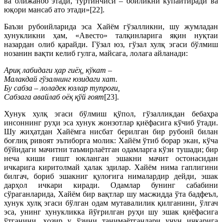
ва олижаноб этади, тўртинчиси – бойликни кўпайтиради ва
юқори мансаб ато этади»[22].
Баъзи рубоийларида эса Хайём гўзалликни, шу жумладан
хунукликни ҳам, «Авесто» талқинларига яқин нуқтаи
назардан олиб қарайди. Гўзал юз, гўзал хулқ эгаси бўлмиш
нозанин вақти келиб гулга, майсага, лолага айланади:
Ариқ лабидаги ҳар гиёҳ, кўкат –
Малакдай гўзалнинг юзидаги хат.
Бу сабза – лоладек юзлар тупроғи,
Сабзага авайлаб оёқ қўй ғоят
[23].
Хунук хулқ эгаси бўлмиш қўпол, гўзалликдан бебаҳра
инсоннинг руҳи эса хунук жонзотлар қиёфасига кўчиб ўтади.
Шу жиҳатдан Хайёмга нисбат берилган бир рубоий билан
боғлиқ ривоят эътиборга молик: Хайём ўтиб борар экан, кўча
бўйидаги мачитни таъмирлаётган одамларга кўзи тушади; бир
неча киши ғишт юкланган эшакни мачит остонасидан
ичкарига киритолмай ҳалак эдилар. Хайём нима гаплигини
билгач, бориб эшакниг қулоғига нималардир дейди, эшак
дарҳол ичкари киради. Одамлар бунинг сабабини
сўраганларида, Хайём бир вақтлар шу масжидда ўта бадфеъл,
хунук хулқ эгаси бўлган одам мутавалилик қилганини, ўлгач
эса, унинг хунукликка йўғрилган руҳи шу эшак қиёфасига
ўтганини, ҳозир у ўзини танимаётганлари учун ичкарига