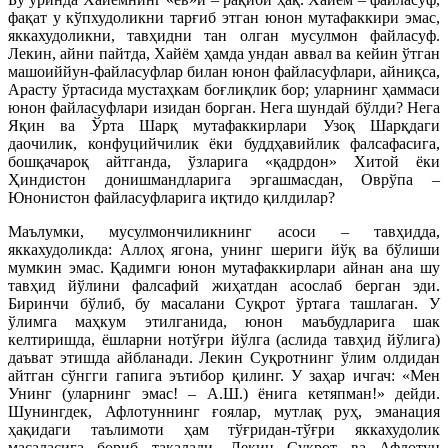
фақат у кўпхудоликни тарғиб этган юнон мутафаккири эмас,
яккахудоликни, тавҳидни тан олган мусулмон файласуф.
Лекин, айни пайтда, Хайём ҳамда ундан аввал ва кейин ўтган
машоиййун-файласуфлар билан юнон файласуфлари, айниқса,
Арасту ўртасида мустаҳкам боғлиқлик бор; уларнинг ҳаммаси
юнон файласуфлари изидан борган. Нега шундай бўлди? Нега
Яқин ва Ўрта Шарқ мутафаккирлари Узоқ Шарқдаги
даочилик, конфуцийчилик ёки буддҳавийлик фалсафасига,
бошқачароқ айтганда, ўзларига «қадрдон» Хитой ёки
Ҳиндистон донишмандларига эргашмасдан, Оврўпа –
Юнонистон файласуфларига иқтидо қилдилар?
Маълумки, мусулмончиликнинг асоси – тавҳидда,
яккахудоликда: Аллоҳ ягона, унинг шериги йўқ ва бўлиши
мумкин эмас. Қадимги юнон мутафаккирлари айнан ана шу
тавҳид йўлини фалсафий жиҳатдан асослаб берган эди.
Биринчи бўлиб, бу масалани Суқрот ўртага ташлаган. У
ўлимга маҳкум этилганида, юнон маъбудларига шак
келтиришда, ёшларни нотўғри йўлга (аслида тавҳид йўлига)
даъват этишда айбланади. Лекин Суқротнинг ўлим олдидан
айтган сўнгги гапига эътибор қилинг. У заҳар ичгач: «Мен
Унинг (уларнинг эмас! – А.Ш.) ёнига кетяпман!» дейди.
Шунингдек, Афлотуннинг ғоялар, мутлақ руҳ, эманация
ҳақидаги таълимоти ҳам тўғридан-тўғри яккахудолик
масаласига бориб тақалади. Лекин Суқрот ва Афлотун