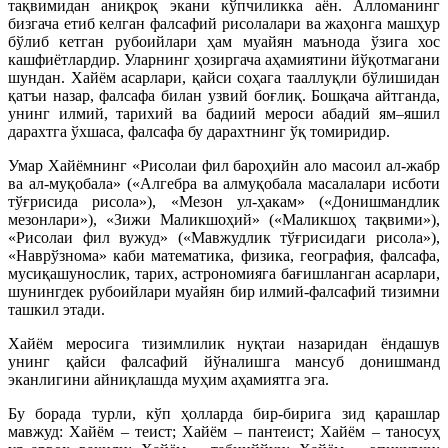
тақвимидан аниқроқ экани кўпчиликка аён. Алломанинг
бизгача етиб келган фалсафий рисолалари ва жаҳонга машҳур
бўлиб кетган рубоийлари ҳам муайян маънода ўзига хос
кашфиётлардир. Уларнинг ҳозиргача аҳамиятини йўқотмагани
шундан. Хайём асарлари, қайси соҳага тааллуқли бўлишидан
қатъи назар, фалсафа билан узвий боғлиқ. Бошқача айтганда,
унинг илмий, тарихий ва бадиий мероси абадий ям–яшил
дарахтга ўхшаса, фалсафа бу дарахтнинг ўқ томиридир.
Умар Хайёмнинг «Рисолаи фил бароҳийн ало масоил ал-жабр
ва ал-муқобала» («Алгебра ва алмуқобала масалалари исботи
тўғрисида рисола»), «Мезон ул-ҳакам» («Донишмандлик
мезонлари»), «Зижи Маликшоҳий» («Маликшоҳ тақвими»),
«Рисолаи фил вужуд» («Мавжудлик тўғрисидаги рисола»),
«Наврўзнома» каби математика, физика, география, фалсафa,
мусиқашунослик, тарих, астрономияга бағишланган асарлари,
шунингдек рубоийлари муайян бир илмий-фалсафий тизимни
ташкил этади.
Хайём меросига тизимлилик нуқтаи назаридан ёндашув
унинг қайси фалсафий йўналишга мансуб донишманд
эканлигини айниқлашда муҳим аҳамиятга эга.
Бу борада турли, кўп ҳолларда бир-бирига зид қарашлар
мавжуд: Хайём – теист; Хайём – пантеист; Хайём – таносуҳ