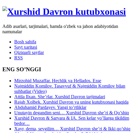
Adib asarlari, tarjimalari, hamda o'zbek va jahon adabiyotidan
namunalar
Bosh sahifa
Sayt xaritasi
Qiziqarli saytlar
RSS
ENG SO’NGGI
Mirzohid Muzaffar. Hechlik va Hellados. Esse
Najmiddin Komilov. Tasavvuf & Najmiddin Komilov bilan
suhbatlar (Video)
Attila Ilxan. She’rlar. Xurshid Davron tarjimalari
Rajab Xolbek. Xurshid Davron va uning kutubxonasi haqida
Abduhamid Pardayev. Yangi to’rtliklar
Unutayin degandim seni… Xurshid Davron she’ri & Qo’shiq
Xurshid Davron & Sarvara & IA. Sen kelar yo’llarga tikildim
bedor…
Xayr, dema, sevgilim… Xurshid Davron she’ri & Ikki qo’shiq