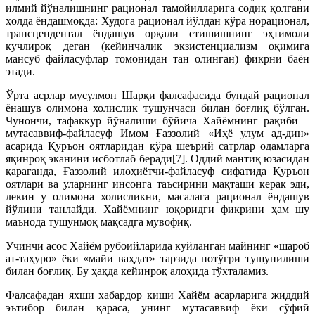
илмий йўналишнинг рационал тамойилларига содиқ қолгани
ҳолда ёндашмоқда: Худога рационал йўлдан кўра норационал,
трансцендентал ёндашув орқали етишишнинг эҳтимоли
кучлироқ деган (кейинчалик экзистенциализм оқимига
мансуб файласуфлар томонидан тан олинган) фикрни баён
этади.
Ўрта асрлар мусулмон Шарқи фалсафасида бундай рационал
ёнашув олимона холислик тушунчаси билан боғлиқ бўлган.
Чунончи, тафаккур йўналиши бўйича Хайёмнинг рақиби –
мутасаввиф-файласуф Имом Ғаззолий «Иҳё улум ад-дин»
асарида Қуръон оятларидан кўра шеърий сатрлар одамларга
яқинроқ эканини исботлаб беради[7]. Оддий мантиқ юзасидан
қараганда, Ғаззолий илоҳиётчи-файласуф сифатида Қуръон
оятлари ва уларнинг инсонга таъсирини мақташи керак эди,
лекин у олимона холисликни, масалага рационал ёндашув
йўлини танлайди. Хайёмнинг юқоридги фикрини ҳам шу
маънода тушунмоқ мақсадга мувофиқ.
Учинчи асос Хайём рубоийларида куйланган майнинг «шароб
ат-таҳуро» ёки «майи ваҳдат» тарзида нотўғри тушунилиши
билан боғлиқ. Бу ҳақда кейинроқ алоҳида тўхталамиз.
Фалсафадан яхши хабардор киши Хайём асарларига жиддий
эътибор билан қараса, унинг мутасаввиф ёки сўфий