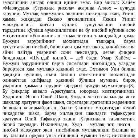
эмаслигини англаб олиши қийин эмас. Бир мисол: Хайём
«Мавжудлик тўғрисида рисола» асарида Аллоҳ – вужуди
зарурий, Мутлақ мавжудлик эканини таъкидлар экан, Унинг
ҳамма жиҳатдан Яккаю ягоналигини, Лекин Унинг
мавжудлигига қиёсан кўплик тушунчасини нисбий
тарздагина қўллаш мумкинлигини ва бу нисбий кўплик асло
моҳиятнинг кўплигини англатмаслигини таъкидлайди ҳамда
Вужуди зарурийнинг моҳиятидан ташқари, барча
хусусиятлари нисбий, бирортаси ҳам мутлақо ҳақиқий эмас ва
айни пайтда уларнинг сони чексиздир, деган фикрни
билдиради. «Шундай қилиб, – деб ёзади Умар Хайём, –
Вужуди зарурийнинг барча сифатлари нисбийдир, улардан
бирортаси ҳам мутлақо ҳақиқий эмас. Эҳтимол Уни билиш
ҳақиқий бўлиши, яъни билиш объектининг моҳиятидан
олинаётган қиёфалар ҳақиқий бўлиши мумкин, бироқ
уларнинг ҳаммаси зарурий тарздаги вужуди мумкиндир»[8].
Бу фикрлар аввало Арастудаги, юқорида келтирганимиз,
Худонинг Ягона Олий Шакл, ўзидан чексиз даражада янги
шакллар яратувчи фаол шакл, сифатлари яратилиш жараёнини
бошидан кечирмайдиган, балки ўзининг моҳиятидан келиб
чиқадиган шакл, барча хилма-хил шаклдаги тафаккурни
яратувчи Олий Тафаккур экани тўғрисидаги таълимотига
бориб тақалади. Иккинчидан, Худо – мутлақ зот, инсон –
нисбий мавжудот экан, нисбийлик мутлақликни билиши ва
шу билими орқали унга етишиши мумкин эмас; нисбийлик