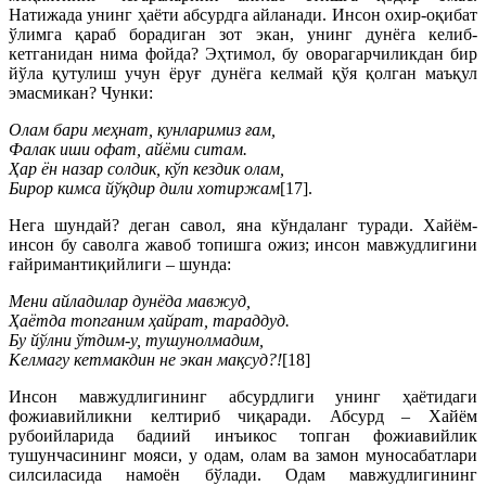
Натижада унинг ҳаёти абсурдга айланади. Инсон охир-оқибат
ўлимга қараб борадиган зот экан, унинг дунёга келиб-
кетганидан нима фойда? Эҳтимол, бу оворагарчиликдан бир
йўла қутулиш учун ёруғ дунёга келмай қўя қолган маъқул
эмасмикан? Чунки:
Олам бари меҳнат, кунларимиз ғам,
Фалак иши офат, айёми ситам.
Ҳар ён назар солдик, кўп кездик олам,
Бирор кимса йўқдир дили хотиржам
[17].
Нега шундай? деган савол, яна кўндаланг туради. Хайём-
инсон бу саволга жавоб топишга ожиз; инсон мавжудлигини
ғайримантиқийлиги – шунда:
Мени айладилар дунёда мавжуд,
Ҳаётда топганим ҳайрат, тараддуд.
Бу йўлни ўтдим-у, тушунолмадим,
Келмагу кетмакдин не экан мақсуд?!
[18]
Инсон мавжудлигининг абсурдлиги унинг ҳаётидаги
фожиавийликни келтириб чиқаради. Абсурд – Хайём
рубоийларида бадиий инъикос топган фожиавийлик
тушунчасининг мояси, у одам, олам ва замон муносабатлари
силсиласида намоён бўлади. Одам мавжудлигининг