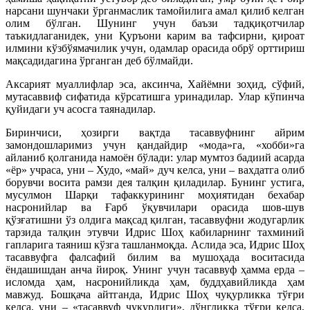
нарсани шунчаки ўрганмаслик тамойилига амал қилиб келган
олим бўлган. Шунинг учун баъзи тадқиқотчилар
таъкидлаганидек, уни Қуръони карим ва тафсирни, қироат
илмини кўзбўямачилик учун, одамлар орасида обрў орттириш
мақсадидагина ўрганган деб бўлмайди.
Аксарият муаллифлар эса, аксинча, Хайёмни зоҳид, сўфий,
мутасаввиф сифатида кўрсатишга уринадилар. Улар кўпинча
қуйидаги уч асосга таянадилар.
Биринчиси, ҳозирги вақтда тасаввуфнинг айрим
замондошларимиз учун қандайдир «мода»га, «хобби»га
айланиб қолганида намоён бўлади: улар мумтоз бадиий асарда
«ёр» учраса, уни – Худо, «май» дуч келса, уни – вахдатга олиб
борувчи восита рамзи дея талқин қиладилар. Бунинг устига,
мусулмон Шарқи тафаккурининг моҳиятидан бехабар
насронийлар ва Ғарб ўқувчилари орасида шов-шув
қўзғатишни ўз олдига мақсад қилган, тасаввуфни жодугарлик
тарзида талқин этувчи Идрис Шоҳ кабиларнинг тахминий
гапларига таяниш кўзга ташланмоқда. Аслида эса, Идрис Шоҳ
тасаввуфга фалсафий билим ва мушоҳада воситасида
ёндашишдан анча йироқ. Унинг учун тасаввуф ҳамма ерда –
исломда ҳам, насронийликда ҳам, буддҳавийликда ҳам
мавжуд. Бошқача айтганда, Идрис Шоҳ чуқурликка тўғри
келса, уни – «тасаввуф чуқурлиги», дўнгликка тўғри келса,