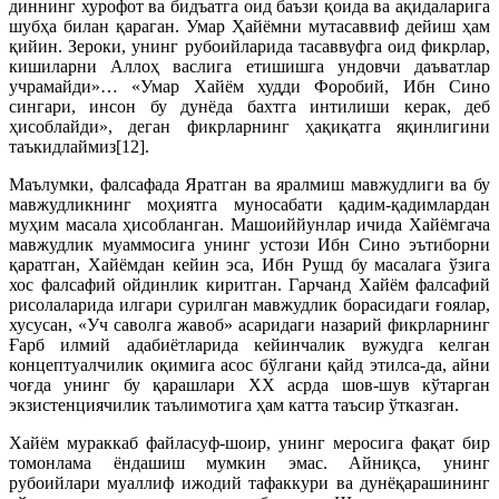
диннинг хурофот ва бидъатга оид баъзи қоида ва ақидаларига
шубҳа билан қараган. Умар Ҳайёмни мутасаввиф дейиш ҳам
қийин. Зероки, унинг рубоийларида тасаввуфга оид фикрлар,
кишиларни Аллоҳ васлига етишишга ундовчи даъватлар
учрамайди»… «Умар Хайём худди Форобий, Ибн Сино
сингари, инсон бу дунёда бахтга интилиши керак, деб
ҳисоблайди», деган фикрларнинг ҳақиқатга яқинлигини
таъкидлаймиз[12].
Маълумки, фалсафада Яратган ва яралмиш мавжудлиги ва бу
мавжудликнинг моҳиятга муносабати қадим-қадимлардан
муҳим масала ҳисобланган. Машоиййунлар ичида Хайёмгача
мавжудлик муаммосига унинг устози Ибн Сино эътиборни
қаратган, Хайёмдан кейин эса, Ибн Рушд бу масалага ўзига
хос фалсафий ойдинлик киритган. Гарчанд Хайём фалсафий
рисолаларида илгари сурилган мавжудлик борасидаги ғоялар,
хусусан, «Уч саволга жавоб» асаридаги назарий фикрларнинг
Ғарб илмий адабиётларида кейинчалик вужудга келган
концептуалчилик оқимига асос бўлгани қайд этилса-да, айни
чоғда унинг бу қарашлари XX асрда шов-шув кўтарган
экзистенциячилик таълимотига ҳам катта таъсир ўтказган.
Хайём мураккаб файласуф-шоир, унинг меросига фақат бир
томонлама ёндашиш мумкин эмас. Айниқса, унинг
рубоийлари муаллиф ижодий тафаккури ва дунёқарашининг