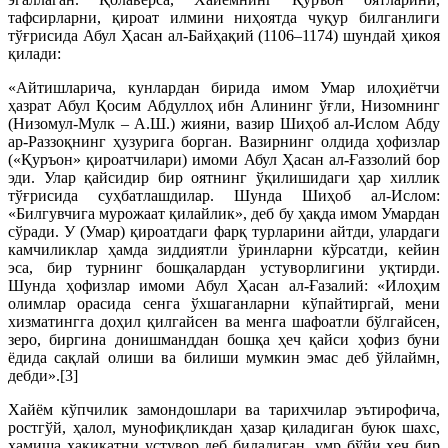
тафсирларни, қироат илмини ниҳоятда чуқур билганлиги
тўғрисида Абул Ҳасан ал-Байҳақий (1106–1174) шундай ҳикоя
қилади:
«Айтишларича, кунлардан бирида имом Умар илоҳиётчи
ҳазрат Абул Қосим Абдуллоҳ ибн Алининг ўғли, Низомнинг
(Низомул-Мулк – А.Ш.) жияни, вазир Шиҳоб ал-Ислом Абду
ар-Раззоқнинг ҳузурига борган. Вазирнинг олдида ҳофизлар
(«Қуръон» қироатчилари) имоми Абул Ҳасан ал-Ғаззолий бор
эди. Улар қайсидир бир оятнинг ўқилишидаги ҳар хиллик
тўғрисида суҳбатлашдилар. Шунда Шиҳоб ал-Ислом:
«Билгувчига мурожаат қилайлик», деб бу ҳақда имом Умардан
сўради. У (Умар) қироатдаги фарқ турларини айтди, улардаги
камчиликлар ҳамда зиддиятли ўринларни кўрсатди, кейин
эса, бир турнинг бошқалардан устуворлигини уқтирди.
Шунда ҳофизлар имоми Абул Ҳасан ал-Ғазалий: «Илоҳим
олимлар орасида сенга ўхшаганларни кўпайтиргай, мени
хизматингга доҳил қилгайсен ва менга шафоатли бўлгайсен,
зеро, биргина донишманддан бошқа ҳеч қайси ҳофиз буни
ёдида сақлай олиши ва билиши мумкин эмас деб ўйлаймн,
дебди».[3]
Хайём кўпчилик замондошлари ва тарихчилар эътирофича,
ростгўй, ҳалол, мунофиқликдан ҳазар қиладиган буюк шахс,
ҳамиша ҳақиқатни устувор деб биладиган, умр бўйи ҳеч бир