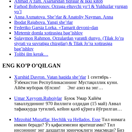
Ahmad A’zam. Asarlaridan fiqralar & Ikki kitob
Farhod Bobojonov. Orzuga eltuvchi yo‘l & Yulduzlar yurgan
yo`l
Anna Axmatova. She’rlar & Anatoliy Nayman. Anna
Ibodat Rajabova. Yangi she’rlar
Federiko Garsia Lorka. «Tamarit devoni»dan
Mirtemir domla xotirasiga bag’ishlov
Sulaymon Rahmon. Orzulardan yaratdi dunyo. (Tilak Jo’ra
siyrati va suvratiga chizgilar) & Tilak Jo’ra xotirasiga
bag’ishlov
Tolibi ilm kerak…
ENG KO’P O’QILGAN
Xurshid Davron. Vatan haqida she’rlar
1 сентябрь -
Ўзбекистон Республикасининг Мустақиллик куни.
Айём муборак бўлсин! Энг азиз ва энг…
Umar Xayyom.Ruboiylar
Буюк Умар Хайём
таваллудининг 970 йиллиги олдидан (15 май) Аввал
тафаккурда туғилиб, кейин қалб қўрига йўғрилган…
Mirzohid Muzaffar. Hechlik va Hellados. Esse
Тил нимага
имкон беради? Ўз қафасимизни яратишгами? Тил
инсоннинг энг даҳшатли эринчоқлиги эмасмиди? Биз