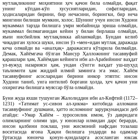
мутлақликнинг моҳиятини ҳеч қачон била олмайди, фақат
унинг кўпдан-кўп хусусиятларидан, сифатларидан,
ҳодисаларидан бирини, бир нечасини, борингки, бир неча
мингини билиши мумкин, холос. Шунинг учун инсон Худони
мукаммал тарзда билишга умри мобайнида эриша олмайди,
мукаммал билмаганидан кейин у билан бирлаша олмайди,
яъни нисбийлик мутлақликка айланмайди. Бундан келиб
чиқадиган хулоса шуки, инсон ўз «мен»идан мутлақ даражада
кеча олмайди ва «аналҳақ» даражасига кўтарила билмайди.
Демак, Хайёмгача бўлган Мансур Ҳалложнинг тасаввуфий
қарашлари ҳам, Хайёмдан кейинги ибн ал-Арабийнинг ваҳдат
ул-вужуд назарияси ҳам, ундан сўнгги ваҳдат уш-шуҳуд
таълимоти ҳам жиддий илмий заминга эга эмас. Хайём
тасаввуфнинг асосларидан бирини инкор этяпти: инсон
Худони таниб, унга интилиб боргани ҳолда, ҳеч қачон уни
охиригача билишга муяссар бўла олмайди.
Буни жуда яхши тушунган Жалолиддин ибн ал-Кифтий (1172–
1231) «Татимат ус-сивон ал-ҳикма» китобида алломани
тасаввуфнинг душмани, ҳатто исломнинг заруркунандаси деб
атайди: «Умар Хайём – хуросонлик имом, ўз давридаги
олимларнинг олими эди, у юнонлар илмидан дарс берарди,
инсон қалбини поклаш, уни жисмоний нафсдан тозалаш
воситасида ягона Ҳақни билишга ундарди ва одамлар
ўртасида юнонча қонун–қоидаларга асосланган юксак