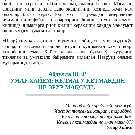
олиб, энг керакли тиббий маслаҳатларни беради. Масалан,
арпанинг минг дардга даво эканлигини ҳозирда жуда кам
одамлар билса керак. Ёки май — узумдан тайёрланган
ичимликнинг фойда ва зарарларини билиш ва уни истеъмол
қилишда нималарга риоя қилиш кераклиги ҳақида маълумот
олиш муҳим аҳамиятга эгадир.
«Наврўзнома» фақатгина тарихнинг обидаси эмас, жуда кўп
фойдали томонлари билан бугунги кунимизга ҳам эшдир.
Бинобарин, Умар Хайём асрлар оша бугун ўз ҳудудини
тиклаган ва умумхалқ байрамига айланган Наврўзи оламни
муборакбод этмоқда.
Абдулла ШЕР
УМАР ХАЙЁМ: КЕЛМАГУ КЕТМАКДИН
НЕ ЭРУР МАҚСУД?..
Мени айладилар дунёда мавжуд,
Ҳаётда топганим ҳайрат, тараддуд.
Бу йўлни ўтдим-у, тушунолмадим,
Келмагу кетмакдин не экан мақсуд?!
Умар Хайём