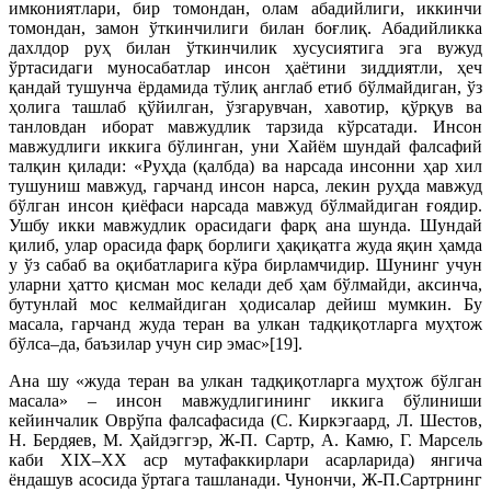
имкониятлари, бир томондан, олам абадийлиги, иккинчи
томондан, замон ўткинчилиги билан боғлиқ. Абадийликка
дахлдор руҳ билан ўткинчилик хусусиятига эга вужуд
ўртасидаги муносабатлар инсон ҳаётини зиддиятли, ҳеч
қандай тушунча ёрдамида тўлиқ англаб етиб бўлмайдиган, ўз
ҳолига ташлаб қўйилган, ўзгарувчан, хавотир, қўрқув ва
танловдан иборат мавжудлик тарзида кўрсатади. Инсон
мавжудлиги иккига бўлинган, уни Хайём шундай фалсафий
талқин қилади: «Руҳда (қалбда) ва нарсада инсонни ҳар хил
тушуниш мавжуд, гарчанд инсон нарса, лекин руҳда мавжуд
бўлган инсон қиёфаси нарсада мавжуд бўлмайдиган ғоядир.
Ушбу икки мавжудлик орасидаги фарқ ана шунда. Шундай
қилиб, улар орасида фарқ борлиги ҳақиқатга жуда яқин ҳамда
у ўз сабаб ва оқибатларига кўра бирламчидир. Шунинг учун
уларни ҳатто қисман мос келади деб ҳам бўлмайди, аксинча,
бутунлай мос келмайдиган ҳодисалар дейиш мумкин. Бу
масала, гарчанд жуда теран ва улкан тадқиқотларга муҳтож
бўлса–да, баъзилар учун сир эмас»[19].
Ана шу «жуда теран ва улкан тадқиқотларга муҳтож бўлган
масала» – инсон мавжудлигининг иккига бўлиниши
кейинчалик Оврўпа фалсафасида (С. Киркэгаард, Л. Шестов,
Н. Бердяев, М. Ҳайдэггэр, Ж-П. Сартр, А. Камю, Г. Марсель
каби XIX–ХХ аср мутафаккирлари асарларида) янгича
ёндашув асосида ўртага ташланади. Чунончи, Ж-П.Сартрнинг