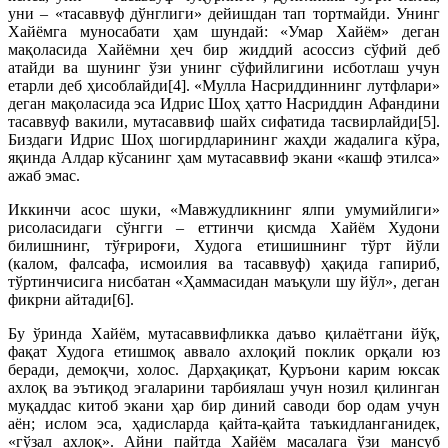
уни – «тасаввуф дўнглиги» дейишдан тап тортмайди. Унинг
Хайёмга муносабати ҳам шундай: «Умар Хайём» деган
мақоласида Хайёмни ҳеч бир жиддий асоссиз сўфий деб
атайди ва шунинг ўзи унинг сўфийлигини исботлаш учун
етарли деб ҳисоблайди[4]. «Мулла Насриддиннинг лутфлари»
деган мақоласида эса Идрис Шоҳ ҳатто Насриддин Афандини
тасаввуф вакили, мутасаввиф шайх сифатида тасвирлайди[5].
Биздаги Идрис Шоҳ шогирдларининг жаҳди жадалига кўра,
яқинда Алдар кўсанинг ҳам мутасаввиф экани «кашф этилса»
ажаб эмас.
Иккинчи асос шуки, «Мавжудликнинг ялпи умумийлиги»
рисоласидаги сўнгги – еттинчи қисмда Хайём Худони
билишнинг, тўғрироғи, Худога етишишнинг тўрт йўли
(калом, фалсафа, исмоилия ва тасаввуф) ҳақида гапириб,
тўртинчисига нисбатан «Ҳаммасидан маъқули шу йўл», деган
фикрни айтади[6].
Бу ўринда Хайём, мутасаввифликка даъво қилаётгани йўқ,
фақат Худога етишмоқ аввало ахлоқий поклик орқали юз
беради, демоқчи, холос. Дарҳақиқат, Қуръони карим юксак
ахлоқ ва эътиқод эгаларини тарбиялаш учун нозил қилинган
муқаддас китоб экани ҳар бир диний саводи бор одам учун
аён; ислом эса, ҳадисларда қайта-қайта таъкидланганидек,
«гўзал ахлоқ». Айни пайтда Хайём масалага ўзи мансуб