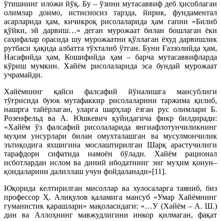
ўтишнинг иложи йўқ. Бу – ўзини мутасаввиф деб ҳисоблаган
олимлар доимо, истисносиз тарзда, йирик, фундаментал
асарларида ҳам, кичикроқ рисолаларида ҳам гапни «Билиб
қўйки, эй дарвиш…» деган мурожаат билан бошлаган ёки
саҳифалар орасида шу мурожаатни қўллаган ёхуд дарвишлик
рутбаси ҳақида албатта тўхталиб ўтган. Буни Ғаззолийда ҳам,
Насафийда ҳам, Кошифийда ҳам – барча мутасаввифларда
кўриш мумкин. Хайём рисолаларида эса бундай мурожаат
учрамайди.
Хайёмнинг қайси фалсафий йўналишга мансублиги
тўғрисида буюк мутафаккир рисолаларини таржима қилиб,
нашрга тайёрлаган, уларга шарҳлар ёзган рус олимлари Б.
Розенфельд ва А. Юшкевич қуйидагича фикр билдиради:
«Хайём ўз фалсафий рисолаларида янгиафлотунчиликнинг
муҳим унсурлари билан омухталашган ва мусулмончилик
эътиқодига яхшигина мослаштирилган Шарқ арастучилиги
тарафдори сифатида намоён бўлади. Хайём рационал
исботлардан ислом ва диний ибодатнинг энг муҳим қонун–
қоидаларини далиллаш учун фойдаланади»[11].
Юқорида келтирилган мисоллар ва хулосаларга таяниб, биз
профессор Ҳ. Алиқулов қаламига мансуб «Умар Хайёмнинг
гуманистик қарашлари» мақоласидаги: «…У (Хайём – А. Ш.)
дин ва Аллоҳнинг мавжудлигини инкор қилмаган, фақат