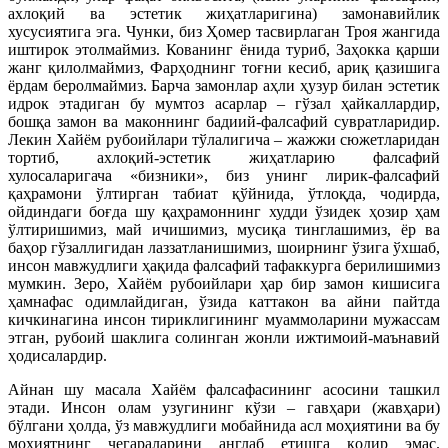
ахлоқий ва эстетик жиҳатларигина) замонавийлик
хусусиятига эга. Чунки, биз Ҳомер тасвирлаган Троя жангида
иштирок этолмаймиз. Кованинг ёнида туриб, Заҳокка қарши
жанг қилолмаймиз, Фарҳоднинг тоғни кесиб, ариқ қазишига
ёрдам беролмаймиз. Барча замонлар аҳли ҳузур билан эстетик
идрок этадиган бу мумтоз асарлар – гўзал ҳайкаллардир,
бошқа замон ва маконнинг бадиий-фалсафий сувратларидир.
Лекин Хайём рубоийлари тўлалигича – жажжи сюжетларидан
тортиб, ахлоқий-эстетик жиҳатларию фалсафий
хулосаларигача «бизники», биз унинг лирик-фалсафий
қаҳрамони ўлтирган табиат қўйнида, ўтлоқда, чодирда,
ойдиндаги боғда шу қаҳрамоннинг худди ўзидек ҳозир ҳам
ўлтиришимиз, май ичишимиз, мусиқа тинглашимиз, ёр ва
баҳор гўзаллигидан лаззатланишимиз, шоирнинг ўзига ўхшаб,
инсон мавжудлиги ҳақида фалсафий тафаккурга берилишимиз
мумкин. Зеро, Хайём рубоийлари ҳар бир замон кишисига
ҳамнафас одимлайдиган, ўзида каттакон ва айни пайтда
кичкинагина инсон тириклигининг муаммоларини мужассам
этган, рубоий шаклига солинган жонли ижтимоий-маънавий
ҳодисалардир.
Айнан шу масала Хайём фалсафасининг асосини ташкил
этади. Инсон олам узугининг кўзи – гавҳари (жавҳари)
бўлгани ҳолда, ўз мавжудлиги мобайнида асл моҳиятини ва бу
моҳиятнинг чегараларини англаб етишга қодир эмас.