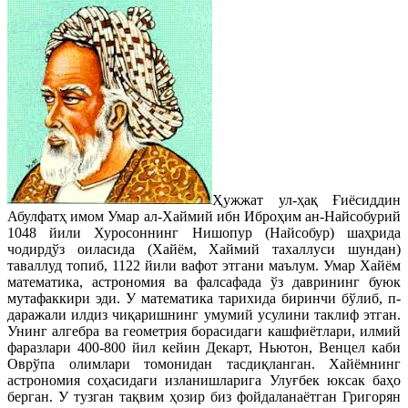
Ҳужжат ул-ҳақ Ғиёсиддин
Абулфатҳ имом Умар ал-Хаймий ибн Иброҳим ан-Найсобурий
1048 йили Хуросоннинг Нишопур (Найсобур) шаҳрида
чодирдўз оиласида (Хайём, Хаймий тахаллуси шундан)
таваллуд топиб, 1122 йили вафот этгани маълум. Умар Хайём
математика, астрономия ва фалсафада ўз даврининг буюк
мутафаккири эди. У математика тарихида биринчи бўлиб, п-
даражали илдиз чиқаришнинг умумий усулини таклиф этган.
Унинг алгебра ва геометрия борасидаги кашфиётлари, илмий
фаразлари 400-800 йил кейин Декарт, Ньютон, Венцел каби
Оврўпа олимлари томонидан тасдиқланган. Хайёмнинг
астрономия соҳасидаги изланишларига Улуғбек юксак баҳо
берган. У тузган тақвим ҳозир биз фойдаланаётган Григорян