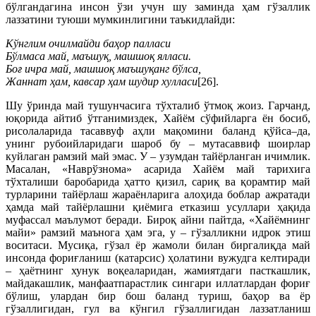
бўлгандагина инсон ўзи учун шу заминда ҳам гўзаллик
лаззатини туюши мумкинлигини таъкидлайди:
Кўнглим очилмайди баҳор палласи
Бўлмаса май, маъшуқ, машшоқ ялласи.
Боғ ичра май, машшоқ маъшуқанг бўлса,
Жаннат ҳам, кавсар ҳам шудир хулласи
[26].
Шу ўринда май тушунчасига тўхталиб ўтмоқ жоиз. Гарчанд,
юқорида айтиб ўтганимиздек, Хайём сўфийларга ён босиб,
рисолаларида тасаввуф аҳли мақомини баланд қўйса–да,
унинг рубоийларидаги шароб бу – мутасаввиф шоирлар
куйлаган рамзий май эмас. У – узумдан тайёрланган ичимлик.
Масалан, «Наврўзнома» асарида Хайём май тарихига
тўхталиши баробарида ҳатто қизил, сариқ ва қорамтир май
турларини тайёрлаш жараёнларига алоҳида боблар ажратади
ҳамда май тайёрлашни қиёмига етказиш усуллари ҳақида
муфассал маълумот беради. Бироқ айни пайтда, «Хайёмнинг
майи» рамзий маънога ҳам эга, у – гўзалликни идрок этиш
воситаси. Мусиқа, гўзал ёр жамоли билан биргалиқда май
инсонда фориғланиш (катарсис) ҳолатини вужудга келтиради
– ҳаётнинг хунук воқеаларидан, жамиятдаги пасткашлик,
майдакашлик, манфаатпарастлик сингари иллатлардан фориғ
бўлиш, улардан бир бош баланд туриш, баҳор ва ёр
гўзаллигидан, гул ва кўнгил гўзаллигидан лаззатланиш