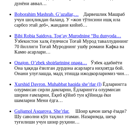
дунёни аввал…
Boborahim Mashrab. G’azallar,…
Дарвешлик Машраб
учун шоҳликдан баланд. У «жон тўтисини ишқ ила
сарбоз этай деб», жандани кийиб…
Bibi Robia Saidova. Tog‘ay Murodning “Bu dunyoda…
Ўзбекистон халқ ёзувчиси Тоғай Мурод таваллудининг
70 йиллиги Тоғай Муроднинг ушбу романи Кафка ва
Камю асарлари…
Onajon. O’zbek shoirlarining onaga…
Ўзбек адабиёти
Она ҳақида ёзилган дурдона асарларга ниҳоятда бой.
Онани улуғлашда, мадҳ этишда ижодкорларимиз чин…
Xurshid Davron. Muhabbat haqida she’rlar (I)
Ёдларингга
олурмисан сирли дамларни, Ёдларингга олурмисан
ширин ғамларни, Ёқиб қўйиб тун қўйнида ёки
шамларни Мени ёдга…
Guljamol Asqarova. She’rlar.
Шоир қачон шеър ёзади?
Шу саволни кўп таҳлил этаман. Назаримда, шеър
туғилиши учун шоир руҳини…