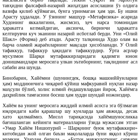
тавҳидни фалсафий-назарий жиҳатдан асослашни ўз олдига
вазифа қилиб қўймаган, бунга уринмаган ҳам эди. Бу ишни
Арасту уддалади. У ўзининг машҳур «Метафизика» асарида
Худонинг яккалигини, жисмсиз, ҳеч нарса томонидан
ҳаракатга келмайдиган, аксинча, биринчи ҳаракатга
келтирувчи куч эканини назарий исботлаб берди. Уни «Олий
Шакл» (Форма) деб атади. Арасту талқинида Худо олам ва
барча оламий жараёнларнинг мақсади ҳисобланади. У Олий
тафаккур, тафаккур ҳақидаги тафаккурдир. Ўрта асрлар
мусулмон Шарқи мутафаккирларидаги қадимги юнон
донишмандлари меросига улкан эътиборнинг, тақлиднинг асл
сабаби ана шунда.
Бинобарин, Хайёмни (шунингдек, бошқа машоиййунларни
ҳам) моддиюнчига чиқариб қўйиш мафкуравий нуқтаи назар
маҳсули бўлиб, холис илмий ёндашувлардан йироқ. Хайёмга
даҳрийлик тамғасини босиш ҳам худди шундай ножоиздир.
Хайём ва унинг меросига жиддий илмий асосга эга бўлмаган
юқоридаги каби қарашлар шу кунларда ҳам авжида, десак
хато қилмаймиз. Мисол тариқасида хайёмшуносликка
бағишланган кейинги материалларни ўзида мужассам этган
«Умар Хайём Нишопурий – Шарқнинг буюк мутафаккири»
китобидан жой олган баъзи мақолаларда буни яққол кўриш
мумкин. Улардан бирида – «Бутун мавжудотнинг сарвари