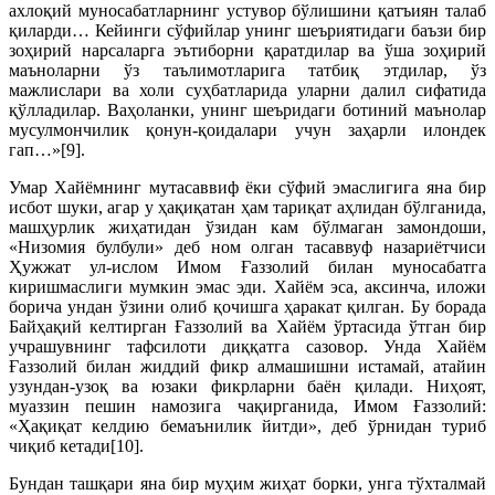
ахлоқий муносабатларнинг устувор бўлишини қатъиян талаб
қиларди… Кейинги сўфийлар унинг шеъриятидаги баъзи бир
зоҳирий нарсаларга эътиборни қаратдилар ва ўша зоҳирий
маъноларни ўз таълимотларига татбиқ этдилар, ўз
мажлислари ва холи суҳбатларида уларни далил сифатида
қўлладилар. Ваҳоланки, унинг шеъридаги ботиний маънолар
мусулмончилик қонун-қоидалари учун заҳарли илондек
гап…»[9].
Умар Хайёмнинг мутасаввиф ёки сўфий эмаслигига яна бир
исбот шуки, агар у ҳақиқатан ҳам тариқат аҳлидан бўлганида,
машҳурлик жиҳатидан ўзидан кам бўлмаган замондоши,
«Низомия булбули» деб ном олган тасаввуф назариётчиси
Ҳужжат ул-ислом Имом Ғаззолий билан муносабатга
киришмаслиги мумкин эмас эди. Хайём эса, аксинча, иложи
борича ундан ўзини олиб қочишга ҳаракат қилган. Бу борада
Байҳақий келтирган Ғаззолий ва Хайём ўртасида ўтган бир
учрашувнинг тафсилоти диққатга сазовор. Унда Хайём
Ғаззолий билан жиддий фикр алмашишни истамай, атайин
узундан-узоқ ва юзаки фикрларни баён қилади. Ниҳоят,
муаззин пешин намозига чақирганида, Имом Ғаззолий:
«Ҳақиқат келдию бемаънилик йитди», деб ўрнидан туриб
чиқиб кетади[10].
Бундан ташқари яна бир муҳим жиҳат борки, унга тўхталмай