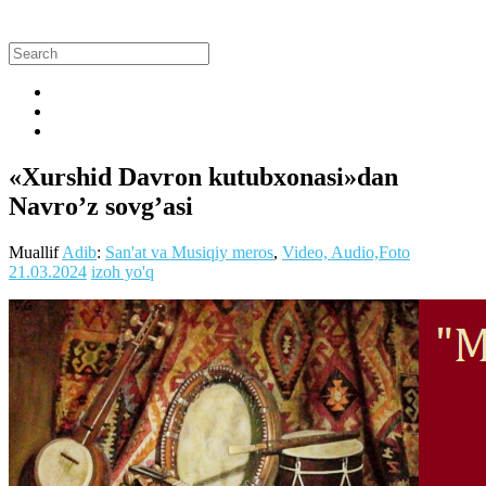
«Xurshid Davron kutubxonasi»dan
Navro’z sovg’asi
Muallif
Adib
:
San'at va Musiqiy meros
,
Video, Audio,Foto
21.03.2024
izoh yo'q