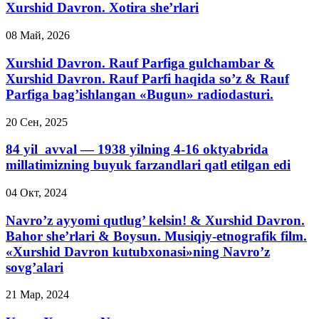
Xurshid Davron. Xotira she’rlari
08 Май, 2026
Xurshid Davron. Rauf Parfiga gulchambar &
Xurshid Davron. Rauf Parfi haqida so’z & Rauf
Parfiga bag’ishlangan «Bugun» radiodasturi.
20 Сен, 2025
84 yil avval — 1938 yilning 4-16 oktyabrida
millatimizning buyuk farzandlari qatl etilgan edi
04 Окт, 2024
Navro’z ayyomi qutlug’ kelsin! & Xurshid Davron.
Bahor she’rlari & Boysun. Musiqiy-etnografik film.
«Xurshid Davron kutubxonasi»ning Navro’z
sovg’alari
21 Мар, 2024