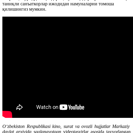
таниқли санъаткорлар ижодидан намуналарни томоша
қилишингиз мумкин.
O‘zbekiston Respublikasi kino, surat va ovozli hujjatlar Markaziy
davlat arxivida saqlanayotgan
videotasvirlar asosida tayyorlangan