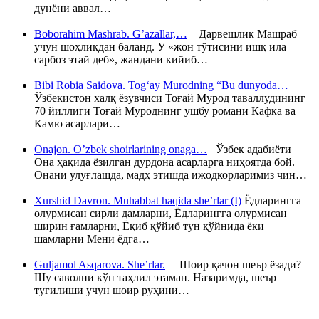
дунёни аввал…
Boborahim Mashrab. G’azallar,…
Дарвешлик Машраб
учун шоҳликдан баланд. У «жон тўтисини ишқ ила
сарбоз этай деб», жандани кийиб…
Bibi Robia Saidova. Tog‘ay Murodning “Bu dunyoda…
Ўзбекистон халқ ёзувчиси Тоғай Мурод таваллудининг
70 йиллиги Тоғай Муроднинг ушбу романи Кафка ва
Камю асарлари…
Onajon. O’zbek shoirlarining onaga…
Ўзбек адабиёти
Она ҳақида ёзилган дурдона асарларга ниҳоятда бой.
Онани улуғлашда, мадҳ этишда ижодкорларимиз чин…
Xurshid Davron. Muhabbat haqida she’rlar (I)
Ёдларингга
олурмисан сирли дамларни, Ёдларингга олурмисан
ширин ғамларни, Ёқиб қўйиб тун қўйнида ёки
шамларни Мени ёдга…
Guljamol Asqarova. She’rlar.
Шоир қачон шеър ёзади?
Шу саволни кўп таҳлил этаман. Назаримда, шеър
туғилиши учун шоир руҳини…