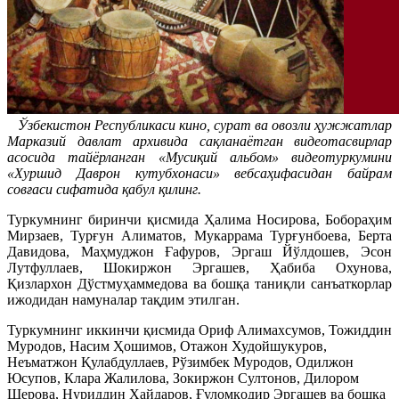
Ўзбекистон Республикаси кино, сурат ва овозли ҳужжатлар
Марказий
давлат архивида сақланаётган видеотасвирлар
асосида тайёрланган «Мусиқий альбом» видеотуркумини
«Хуршид Даврон кутубхонаси» вебсаҳифасидан байрам
совғаси сифатида қабул қилинг.
Туркумнинг биринчи қисмида Ҳалима Носирова, Бобораҳим
Мирзаев, Турғун Алиматов, Мукаррама Турғунбоева, Берта
Давидова, Маҳмуджон Ғафуров, Эргаш Йўлдошев, Эсон
Лутфуллаев, Шокиржон Эргашев, Ҳабиба Охунова,
Қизлархон Дўстмуҳаммедова ва бошқа таниқли санъаткорлар
ижодидан намуналар тақдим этилган.
Туркумнинг иккинчи қисмида Ориф Алимахсумов, Тожиддин
Муродов, Насим Ҳошимов, Отажон Худойшукуров,
Неъматжон Қулабдуллаев, Рўзимбек Муродов, Одилжон
Юсупов, Клара Жалилова, Зокиржон Султонов, Дилором
Шерова, Нуриддин Ҳайдаров, Ғуломқодир Эргашев ва бошқа