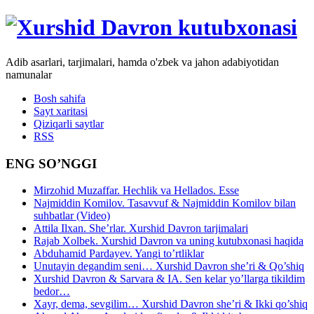
Adib asarlari, tarjimalari, hamda o'zbek va jahon adabiyotidan
namunalar
Bosh sahifa
Sayt xaritasi
Qiziqarli saytlar
RSS
ENG SO’NGGI
Mirzohid Muzaffar. Hechlik va Hellados. Esse
Najmiddin Komilov. Tasavvuf & Najmiddin Komilov bilan
suhbatlar (Video)
Attila Ilxan. She’rlar. Xurshid Davron tarjimalari
Rajab Xolbek. Xurshid Davron va uning kutubxonasi haqida
Abduhamid Pardayev. Yangi to’rtliklar
Unutayin degandim seni… Xurshid Davron she’ri & Qo’shiq
Xurshid Davron & Sarvara & IA. Sen kelar yo’llarga tikildim
bedor…
Xayr, dema, sevgilim… Xurshid Davron she’ri & Ikki qo’shiq