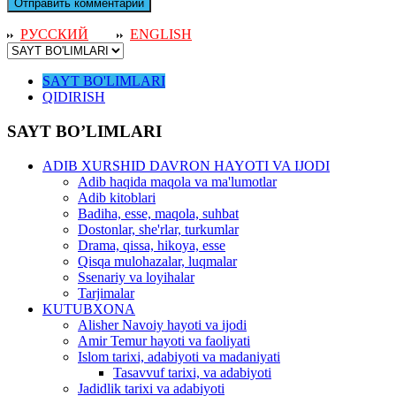
РУССКИЙ
ENGLISH
SAYT BO'LIMLARI
QIDIRISH
SAYT BO’LIMLARI
ADIB XURSHID DAVRON HAYOTI VA IJODI
Adib haqida maqola va ma'lumotlar
Adib kitoblari
Badiha, esse, maqola, suhbat
Dostonlar, she'rlar, turkumlar
Drama, qissa, hikoya, esse
Qisqa mulohazalar, luqmalar
Ssenariy va loyihalar
Tarjimalar
KUTUBXONA
Alisher Navoiy hayoti va ijodi
Amir Temur hayoti va faoliyati
Islom tarixi, adabiyoti va madaniyati
Tasavvuf tarixi, va adabiyoti
Jadidlik tarixi va adabiyoti