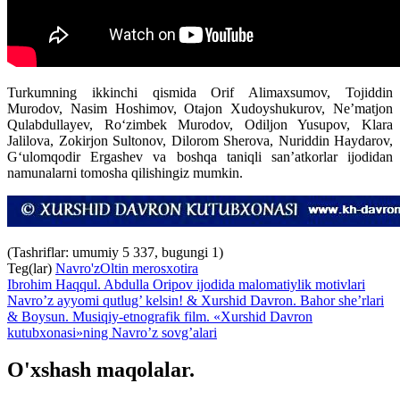
Turkumning ikkinchi qismida Orif Alimaxsumov, Tojiddin
Murodov, Nasim Hoshimov, Otajon Xudoyshukurov, Ne’matjon
Qulabdullayev, Ro‘zimbek Murodov, Odiljon Yusupov, Klara
Jalilova, Zokirjon Sultonov, Dilorom Sherova, Nuriddin Haydarov,
G‘ulomqodir Ergashev va boshqa taniqli san’atkorlar ijodidan
namunalarni tomosha qilishingiz mumkin.
(Tashriflar: umumiy 5 337, bugungi 1)
Teg(lar)
Navro'z
Oltin meros
xotira
Ibrohim Haqqul. Abdulla Oripov ijodida malomatiylik motivlari
Navro’z ayyomi qutlug’ kelsin! & Xurshid Davron. Bahor she’rlari
& Boysun. Musiqiy-etnografik film. «Xurshid Davron
kutubxonasi»ning Navro’z sovg’alari
O'xshash maqolalar.