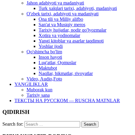
Jahon adabiyoti va madaniyati
Turk xalqlari tarixi, adabiyoti, madaniyati
O'zbek tarixi, adabiyoti va madaniyati
Ona tili va Milliy alifbo
San'at va Musiqiy meros
Tarixiy hujjatlar, nodir qo'lyozmalar
Xotira va yodnomalar
Yangi kitoblar va asarlar taqdimoti
Yoshlar ijodi
Qo'shimcha bo'lim
Inson hayoti
Lug'atlar, Qomuslar
Maktubot
Naqllar, hikmatlar, rivoyatlar
Video, Audio,Foto
YANGILIKLAR
Muborak kun
Tarixiy sana
ТЕКСТЫ НА РУССКОМ — RUSCHA MATNLAR
QIDIRISH
Search for: