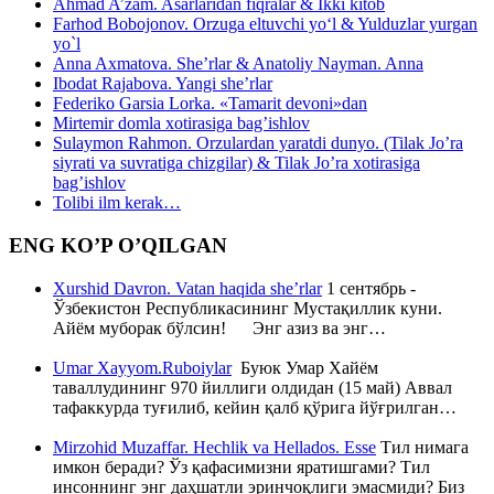
Ahmad A’zam. Asarlaridan fiqralar & Ikki kitob
Farhod Bobojonov. Orzuga eltuvchi yo‘l & Yulduzlar yurgan
yo`l
Anna Axmatova. She’rlar & Anatoliy Nayman. Anna
Ibodat Rajabova. Yangi she’rlar
Federiko Garsia Lorka. «Tamarit devoni»dan
Mirtemir domla xotirasiga bag’ishlov
Sulaymon Rahmon. Orzulardan yaratdi dunyo. (Tilak Jo’ra
siyrati va suvratiga chizgilar) & Tilak Jo’ra xotirasiga
bag’ishlov
Tolibi ilm kerak…
ENG KO’P O’QILGAN
Xurshid Davron. Vatan haqida she’rlar
1 сентябрь -
Ўзбекистон Республикасининг Мустақиллик куни.
Айём муборак бўлсин! Энг азиз ва энг…
Umar Xayyom.Ruboiylar
Буюк Умар Хайём
таваллудининг 970 йиллиги олдидан (15 май) Аввал
тафаккурда туғилиб, кейин қалб қўрига йўғрилган…
Mirzohid Muzaffar. Hechlik va Hellados. Esse
Тил нимага
имкон беради? Ўз қафасимизни яратишгами? Тил
инсоннинг энг даҳшатли эринчоқлиги эмасмиди? Биз