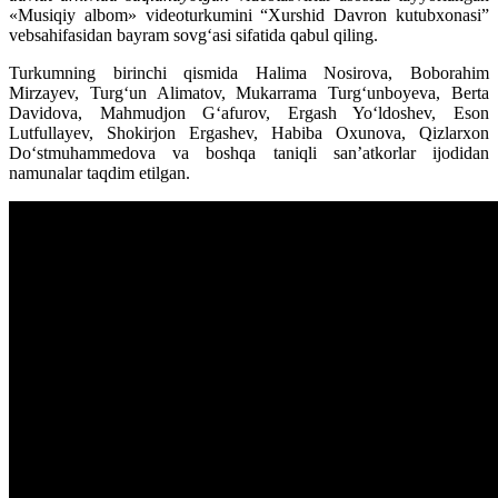
«Musiqiy albom» videoturkumini “Xurshid Davron kutubxonasi”
vebsahifasidan bayram sovg‘asi sifatida qabul qiling.
Turkumning birinchi qismida Halima Nosirova, Boborahim
Mirzayev, Turg‘un Alimatov, Mukarrama Turg‘unboyeva, Berta
Davidova, Mahmudjon G‘afurov, Ergash Yo‘ldoshev, Eson
Lutfullayev, Shokirjon Ergashev, Habiba Oxunova, Qizlarxon
Do‘stmuhammedova va boshqa taniqli san’atkorlar ijodidan
namunalar taqdim etilgan.