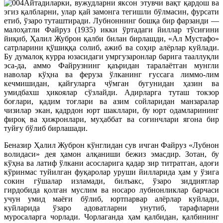
Айтадиларки, вужудларни яксон этувчи вақт қардош ва
эгиз қалбларни, улар қай замонга тегишли бўлмасин, фурсати
етиб, ўзаро туташтиради. Лубноннинг бошқа бир фарзанди —
малоҳатли Файруз (1935) икки ўртадаги йиллар тўсиғини
йиқиб, Ҳалил Жуброн қалби билан бирлашди, «Ал Мустафо»
сатрларини қўшиққа солиб, ажиб ва соҳир алёрлар куйлади.
Бу думалоқ курра юзасидаги умргузаронлар барига тааллуқли
эса-да, аммо Файрузнинг қаъридан таралаётган мунгли
наволар кўҳна ва феруза ўлканинг ғуссага лиммо-лим
кечмишидан, қайғуларга чўмган бугунидан ҳазин ва
умидбахш ҳикоялар сўзлайди. Адирларга туташ токзор
боғлари, қадим тоғлари ва азим сойларидан манзаралар
чизилар экан, қадрдон юрт шакллари, бу юрт одамларининг
фироқ ва ҳижронлари, муҳаббат ва соғинчлари ягона бир
туйғу бўлиб бирлашади.
Беназир Ҳалил Жуброн кўнглидан сув ичган Файруз «Лубнон
волидаси» дея ҳамон алқаниши бежиз эмасдир. Зотан, бу
кўҳна ва латиф ўлкани асосларига қадар зир титратган, адоғи
кўринмас туйилган фуқаролар уруши йилларида ҳам у ўзига
сокин гўшалар изламади, билъакс, ўзаро зиддиятлар
гирдобида қолган муслим ва носаро лубнонликлар барчаси
учун умид маёғи бўлиб, юртпарвар алёрлар куйлади,
куйларида ўзаро адоватларни унутиб, тарафларни
муросаларга чорлади. Чорлаганда ҳам қалбидан, қалбининг