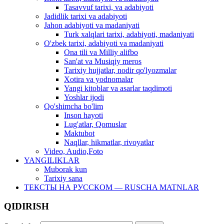
Tasavvuf tarixi, va adabiyoti
Jadidlik tarixi va adabiyoti
Jahon adabiyoti va madaniyati
Turk xalqlari tarixi, adabiyoti, madaniyati
O'zbek tarixi, adabiyoti va madaniyati
Ona tili va Milliy alifbo
San'at va Musiqiy meros
Tarixiy hujjatlar, nodir qo'lyozmalar
Xotira va yodnomalar
Yangi kitoblar va asarlar taqdimoti
Yoshlar ijodi
Qo'shimcha bo'lim
Inson hayoti
Lug'atlar, Qomuslar
Maktubot
Naqllar, hikmatlar, rivoyatlar
Video, Audio,Foto
YANGILIKLAR
Muborak kun
Tarixiy sana
ТЕКСТЫ НА РУССКОМ — RUSCHA MATNLAR
QIDIRISH