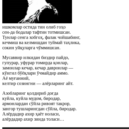
ишкомлар остида тин олиб гоҳо
сен-да бодалар тафтин тотмишсан.
Тунлар сенга хобгоҳ, фалак чойшабинг,
кечмиш ва келмишдан туймай таҳлика,
сокин уйқуларга чўммишсан.
Мусаввир илкидан биздир пайдо,
гупурар, уфурар томирда қонлар,
замонлар кечар, кечар давронлар —
кўнгил бўёқлари ўчмайдир аммо.
Аё муғанний,
келтир созингни — алёрларинг айт.
Азобларинг қолдириб доғда
куйла, куйла мудом, биродар,
армонлардан сўйла ривоят такрор,
зангор тушларингдан сўйла, биродар.
Алёрдадир ахир ҳаёт ноласи,
алёрдадир ахир зинда толаси…