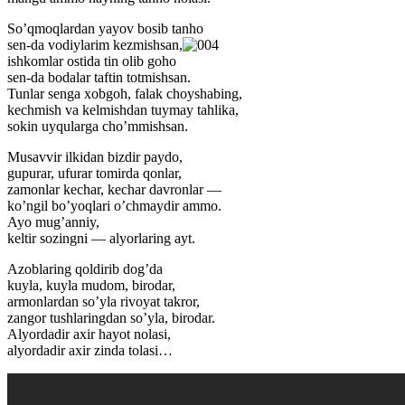
So’qmoqlardan yayov bosib tanho
sen-da vodiylarim kezmishsan,
ishkomlar ostida tin olib goho
sen-da bodalar taftin totmishsan.
Tunlar senga xobgoh, falak choyshabing,
kechmish va kelmishdan tuymay tahlika,
sokin uyqularga cho’mmishsan.
Musavvir ilkidan bizdir paydo,
gupurar, ufurar tomirda qonlar,
zamonlar kechar, kechar davronlar —
ko’ngil bo’yoqlari o’chmaydir ammo.
Ayo mug’anniy,
keltir sozingni — alyorlaring ayt.
Azoblaring qoldirib dog’da
kuyla, kuyla mudom, birodar,
armonlardan so’yla rivoyat takror,
zangor tushlaringdan so’yla, birodar.
Alyordadir axir hayot nolasi,
alyordadir axir zinda tolasi…