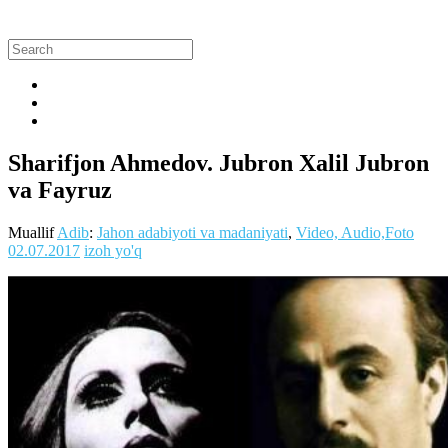
Sharifjon Ahmedov. Jubron Xalil Jubron
va Fayruz
Muallif
Adib
:
Jahon adabiyoti va madaniyati
,
Video, Audio,Foto
02.07.2017
izoh yo'q