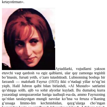
ketayotirman».
Aytadilarki, vujudlarni yakson
etuvchi vaqt qardosh va egiz qalblarni, ular qay zamonga tegishli
bo’lmasin, fursati yetib, o’zaro tutashtiradi. Lubnonning boshqa bir
farzandi — malohatli Fayruz (1935) ikki o’rtadagi yillar to’sig’ini
yiqib, Halil Jubron qalbi bilan birlashdi, «Al Mustafo» satrlarini
qo’shiqqa solib, ajib va sohir alyorlar kuyladi. Bu dumaloq kurra
yuzasidagi umrguzaronlar bariga taalluqli esa-da, ammo Fayruzning
qa’ridan taralayotgan mungli navolar ko’hna va feruza o’lkaning
g’ussaga limmo-lim kechmishidan, qayg’ularga cho’mgan