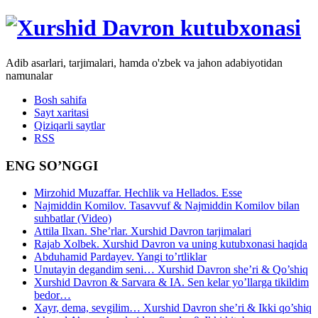
Adib asarlari, tarjimalari, hamda o'zbek va jahon adabiyotidan
namunalar
Bosh sahifa
Sayt xaritasi
Qiziqarli saytlar
RSS
ENG SO’NGGI
Mirzohid Muzaffar. Hechlik va Hellados. Esse
Najmiddin Komilov. Tasavvuf & Najmiddin Komilov bilan
suhbatlar (Video)
Attila Ilxan. She’rlar. Xurshid Davron tarjimalari
Rajab Xolbek. Xurshid Davron va uning kutubxonasi haqida
Abduhamid Pardayev. Yangi to’rtliklar
Unutayin degandim seni… Xurshid Davron she’ri & Qo’shiq
Xurshid Davron & Sarvara & IA. Sen kelar yo’llarga tikildim
bedor…
Xayr, dema, sevgilim… Xurshid Davron she’ri & Ikki qo’shiq