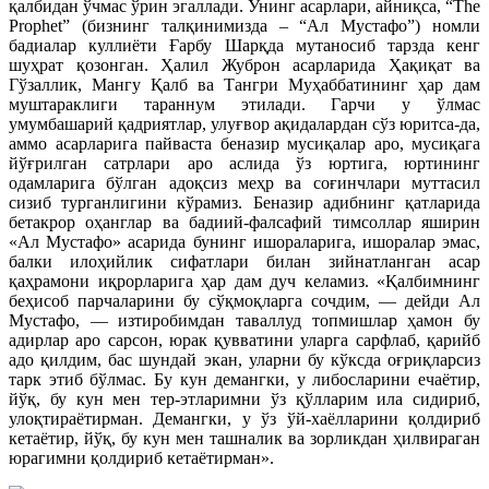
қалбидан ўчмас ўрин эгаллади. Унинг асарлари, айниқса, “The
Prophet” (бизнинг талқинимизда – “Ал Мустафо”) номли
бадиалар куллиёти Ғарбу Шарқда мутаносиб тарзда кенг
шуҳрат қозонган. Ҳалил Жуброн асарларида Ҳақиқат ва
Гўзаллик, Мангу Қалб ва Тангри Муҳаббатининг ҳар дам
муштараклиги тараннум этилади. Гарчи у ўлмас
умумбашарий қадриятлар, улуғвор ақидалардан сўз юритса-да,
аммо асарларига пайваста беназир мусиқалар аро, мусиқага
йўғрилган сатрлари аро аслида ўз юртига, юртининг
одамларига бўлган адоқсиз меҳр ва соғинчлари муттасил
сизиб турганлигини кўрамиз. Беназир адибнинг қатларида
бетакрор оҳанглар ва бадиий-фалсафий тимсоллар яширин
«Ал Мустафо» асарида бунинг ишораларига, ишоралар эмас,
балки илоҳийлик сифатлари билан зийнатланган асар
қаҳрамони иқрорларига ҳар дам дуч келамиз. «Қалбимнинг
беҳисоб парчаларини бу сўқмоқларга сочдим, — дейди Ал
Мустафо, — изтиробимдан таваллуд топмишлар ҳамон бу
адирлар аро сарсон, юрак қувватини уларга сарфлаб, қарийб
адо қилдим, бас шундай экан, уларни бу кўксда оғриқларсиз
тарк этиб бўлмас. Бу кун демангки, у либосларини ечаётир,
йўқ, бу кун мен тер-этларимни ўз қўлларим ила сидириб,
улоқтираётирман. Демангки, у ўз ўй-хаёлларини қолдириб
кетаётир, йўқ, бу кун мен ташналик ва зорликдан ҳилвираган
юрагимни қолдириб кетаётирман».