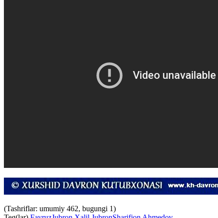
(Tashriflar: umumiy 462, bugungi 1)
Teg(lar)
Fayruz
Jubron Xalil Jubron
Sharifjon Ahmedov