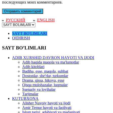
последующих моих комментариев.
РУССКИЙ
ENGLISH
SAYT BO'LIMLARI
QIDIRISH
SAYT BO’LIMLARI
ADIB XURSHID DAVRON HAYOTI VA IJODI
Adib haqida maqola va ma'lumotlar
Adib kitoblari
Badiha, esse, maqola, suhbat
Dostonlar, she'rlar, turkumlar
Drama, qissa, hikoya, esse
Qisqa mulohazalar, luqmalar
Ssenariy va loyihalar
Tarjimalar
KUTUBXONA
Alisher Navoiy hayoti va ijodi
Amir Temur hayoti va faoliyati
Islom tarixi, adabiyoti va madaniyati