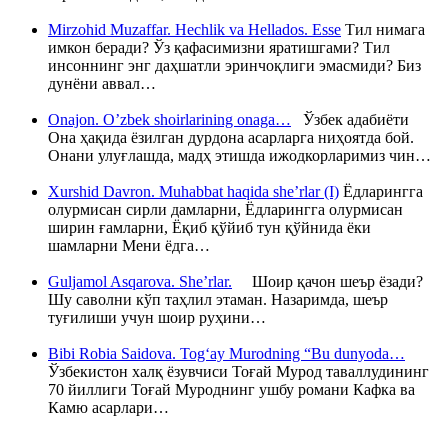
Mirzohid Muzaffar. Hechlik va Hellados. Esse
Тил нимага
имкон беради? Ўз қафасимизни яратишгами? Тил
инсоннинг энг даҳшатли эринчоқлиги эмасмиди? Биз
дунёни аввал…
Onajon. O’zbek shoirlarining onaga…
Ўзбек адабиёти
Она ҳақида ёзилган дурдона асарларга ниҳоятда бой.
Онани улуғлашда, мадҳ этишда ижодкорларимиз чин…
Xurshid Davron. Muhabbat haqida she’rlar (I)
Ёдларингга
олурмисан сирли дамларни, Ёдларингга олурмисан
ширин ғамларни, Ёқиб қўйиб тун қўйнида ёки
шамларни Мени ёдга…
Guljamol Asqarova. She’rlar.
Шоир қачон шеър ёзади?
Шу саволни кўп таҳлил этаман. Назаримда, шеър
туғилиши учун шоир руҳини…
Bibi Robia Saidova. Tog‘ay Murodning “Bu dunyoda…
Ўзбекистон халқ ёзувчиси Тоғай Мурод таваллудининг
70 йиллиги Тоғай Муроднинг ушбу романи Кафка ва
Камю асарлари…