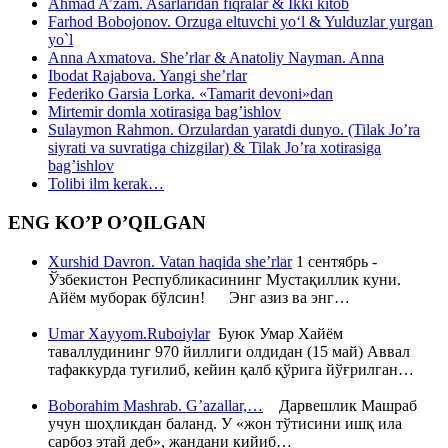
Ahmad A’zam. Asarlaridan fiqralar & Ikki kitob
Farhod Bobojonov. Orzuga eltuvchi yo‘l & Yulduzlar yurgan
yo`l
Anna Axmatova. She’rlar & Anatoliy Nayman. Anna
Ibodat Rajabova. Yangi she’rlar
Federiko Garsia Lorka. «Tamarit devoni»dan
Mirtemir domla xotirasiga bag’ishlov
Sulaymon Rahmon. Orzulardan yaratdi dunyo. (Tilak Jo’ra
siyrati va suvratiga chizgilar) & Tilak Jo’ra xotirasiga
bag’ishlov
Tolibi ilm kerak…
ENG KO’P O’QILGAN
Xurshid Davron. Vatan haqida she’rlar
1 сентябрь -
Ўзбекистон Республикасининг Мустақиллик куни.
Айём муборак бўлсин! Энг азиз ва энг…
Umar Xayyom.Ruboiylar
Буюк Умар Хайём
таваллудининг 970 йиллиги олдидан (15 май) Аввал
тафаккурда туғилиб, кейин қалб қўрига йўғрилган…
Boborahim Mashrab. G’azallar,…
Дарвешлик Машраб
учун шоҳликдан баланд. У «жон тўтисини ишқ ила
сарбоз этай деб», жандани кийиб…