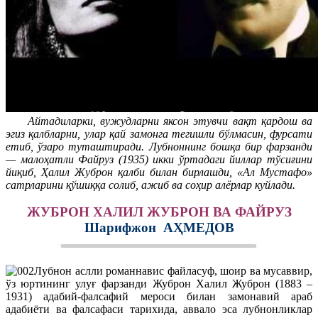
Айтадиларки, вужудларни яксон этувчи вақт қардош ва
эгиз қалбларни, улар қай замонга тегишли бўлмасин, фурсати
етиб, ўзаро туташтиради. Лубноннинг бошқа бир фарзанди
— малоҳатли Файруз (1935) икки ўртадаги йиллар тўсиғини
йиқиб, Ҳалил Жуброн қалби билан бирлашди, «Ал Мустафо»
сатрларини қўшиққа солиб, ажиб ва соҳир алёрлар куйлади.
ЖУБРОН ХАЛИЛ ЖУБРОН ВА ФАЙРУЗ
Шарифжон АҲМЕДОВ
Лубнон аслли романнавис файласуф, шоир ва мусаввир,
ўз юртининг улуғ фарзанди Жуброн Халил Жуброн (1883 –
1931) адабий-фалсафий мероси билан замонавий араб
адабиёти ва фалсафаси тарихида, аввало эса лубнонликлар