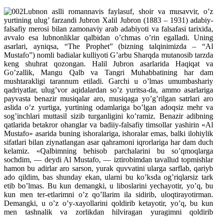
Lubnon aslli romannavis faylasuf, shoir va musavvir, o’z
yurtining ulug’ farzandi Jubron Xalil Jubron (1883 – 1931) adabiy-
falsafiy merosi bilan zamonaviy arab adabiyoti va falsafasi tarixida,
avvalo esa lubnonliklar qalbidan o’chmas o’rin egalladi. Uning
asarlari, ayniqsa, “The Prophet” (bizning talqinimizda – “Al
Mustafo”) nomli badialar kulliyoti G’arbu Sharqda mutanosib tarzda
keng shuhrat qozongan. Halil Jubron asarlarida Haqiqat va
Go’zallik, Mangu Qalb va Tangri Muhabbatining har dam
mushtarakligi tarannum etiladi. Garchi u o’lmas umumbashariy
qadriyatlar, ulug’vor aqidalardan so’z yuritsa-da, ammo asarlariga
payvasta benazir musiqalar aro, musiqaga yo’g’rilgan satrlari aro
aslida o’z yurtiga, yurtining odamlariga bo’lgan adoqsiz mehr va
sog’inchlari muttasil sizib turganligini ko’ramiz. Benazir adibning
qatlarida betakror ohanglar va badiiy-falsafiy timsollar yashirin «Al
Mustafo» asarida buning ishoralariga, ishoralar emas, balki ilohiylik
sifatlari bilan ziynatlangan asar qahramoni iqrorlariga har dam duch
kelamiz. «Qalbimning behisob parchalarini bu so’qmoqlarga
sochdim, — deydi Al Mustafo, — iztirobimdan tavallud topmishlar
hamon bu adirlar aro sarson, yurak quvvatini ularga sarflab, qariyb
ado qildim, bas shunday ekan, ularni bu ko’ksda og’riqlarsiz tark
etib bo’lmas. Bu kun demangki, u liboslarini yechayotir, yo’q, bu
kun men ter-etlarimni o’z qo’llarim ila sidirib, uloqtirayotirman.
Demangki, u o’z o’y-xayollarini qoldirib ketayotir, yo’q, bu kun
men tashnalik va zorlikdan hilviragan yuragimni qoldirib