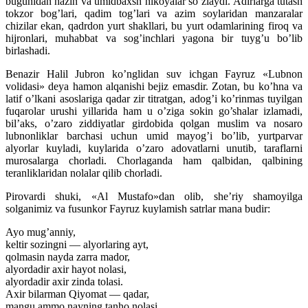
bugunidan hazin va umidbaxsh hikoyalar so’zlaydi. Adirlarga tutash
tokzor bog’lari, qadim tog’lari va azim soylaridan manzaralar
chizilar ekan, qadrdon yurt shakllari, bu yurt odamlarining firoq va
hijronlari, muhabbat va sog’inchlari yagona bir tuyg’u bo’lib
birlashadi.
Benazir Halil Jubron ko’nglidan suv ichgan Fayruz «Lubnon
volidasi» deya hamon alqanishi bejiz emasdir. Zotan, bu ko’hna va
latif o’lkani asoslariga qadar zir titratgan, adog’i ko’rinmas tuyilgan
fuqarolar urushi yillarida ham u o’ziga sokin go’shalar izlamadi,
bil’aks, o’zaro ziddiyatlar girdobida qolgan muslim va nosaro
lubnonliklar barchasi uchun umid mayog’i bo’lib, yurtparvar
alyorlar kuyladi, kuylarida o’zaro adovatlarni unutib, taraflarni
murosalarga chorladi. Chorlaganda ham qalbidan, qalbining
teranliklaridan nolalar qilib chorladi.
Pirovardi shuki, «Al Mustafo»dan olib, she’riy shamoyilga
solganimiz va fusunkor Fayruz kuylamish satrlar mana budir:
Ayo mug’anniy,
keltir sozingni — alyorlaring ayt,
qolmasin nayda zarra mador,
alyordadir axir hayot nolasi,
alyordadir axir zinda tolasi.
Axir bilarman Qiyomat — qadar,
mangu ammo nayning tanho nolasi.