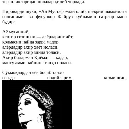
теранликларидан нолалар қилиб чорлади.
Пироварди шуки, «Ал Мустафо»дан олиб, шеърий шамойилга
солганимиз ва фусункор Файруз куйламиш сатрлар мана
будир:
Аё муғанний,
келтир созингни — алёрларинг айт,
қолмасин найда зарра мадор,
алёрдадир ахир ҳаёт ноласи,
алёрдадир ахир зинда толаси.
Ахир биларман Қиёмат — қадар,
мангу аммо найнинг танҳо ноласи.
Сўқмоқлардан яёв босиб танҳо
сен-да водийларим кезмишсан,