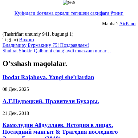
Қуйидаги боғлама орқали тегишли саҳифага ўтинг.
Manba’:
AirPano
(Tashriflar: umumiy 941, bugungi 1)
Teg(lar)
Buxoro
Владимиру Бурмакину 75! Поздравляем!
Shuhrat Shokir. Qalbimni chulg’aydi muazzam nurlar…
O'xshash maqolalar.
Ibodat Rajabova. Yangi she’rlardan
08 Дек, 2025
А.Г.Недвецкий. Правители Бухары.
21 Дек, 2018
Камолудин Абдуллаев. История в лицах.
Последний мангыт & Трагедия последнего