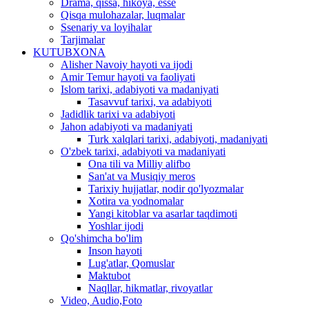
Drama, qissa, hikoya, esse
Qisqa mulohazalar, luqmalar
Ssenariy va loyihalar
Tarjimalar
KUTUBXONA
Alisher Navoiy hayoti va ijodi
Amir Temur hayoti va faoliyati
Islom tarixi, adabiyoti va madaniyati
Tasavvuf tarixi, va adabiyoti
Jadidlik tarixi va adabiyoti
Jahon adabiyoti va madaniyati
Turk xalqlari tarixi, adabiyoti, madaniyati
O'zbek tarixi, adabiyoti va madaniyati
Ona tili va Milliy alifbo
San'at va Musiqiy meros
Tarixiy hujjatlar, nodir qo'lyozmalar
Xotira va yodnomalar
Yangi kitoblar va asarlar taqdimoti
Yoshlar ijodi
Qo'shimcha bo'lim
Inson hayoti
Lug'atlar, Qomuslar
Maktubot
Naqllar, hikmatlar, rivoyatlar
Video, Audio,Foto