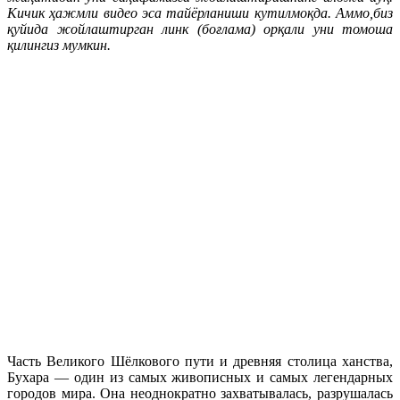
Кичик ҳажмли видео эса тайёрланиши кутилмоқда. Аммо,биз
қуйида жойлаштирган линк (боғлама) орқали уни томоша
қилингиз мумкин.
Часть Великого Шёлкового пути и древняя столица ханства,
Бухара — один из самых живописных и самых легендарных
городов мира. Она неоднократно захватывалась, разрушалась