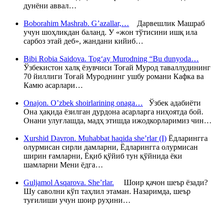
дунёни аввал…
Boborahim Mashrab. G’azallar,…
Дарвешлик Машраб
учун шоҳликдан баланд. У «жон тўтисини ишқ ила
сарбоз этай деб», жандани кийиб…
Bibi Robia Saidova. Tog‘ay Murodning “Bu dunyoda…
Ўзбекистон халқ ёзувчиси Тоғай Мурод таваллудининг
70 йиллиги Тоғай Муроднинг ушбу романи Кафка ва
Камю асарлари…
Onajon. O’zbek shoirlarining onaga…
Ўзбек адабиёти
Она ҳақида ёзилган дурдона асарларга ниҳоятда бой.
Онани улуғлашда, мадҳ этишда ижодкорларимиз чин…
Xurshid Davron. Muhabbat haqida she’rlar (I)
Ёдларингга
олурмисан сирли дамларни, Ёдларингга олурмисан
ширин ғамларни, Ёқиб қўйиб тун қўйнида ёки
шамларни Мени ёдга…
Guljamol Asqarova. She’rlar.
Шоир қачон шеър ёзади?
Шу саволни кўп таҳлил этаман. Назаримда, шеър
туғилиши учун шоир руҳини…