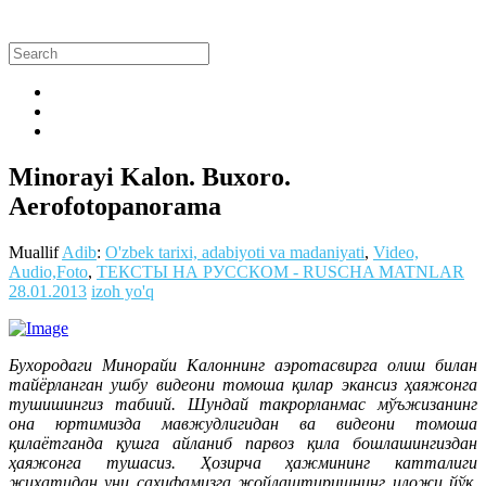
Minorayi Kalon. Buxoro.
Aerofotopanorama
Muallif
Adib
:
O'zbek tarixi, adabiyoti va madaniyati
,
Video,
Audio,Foto
,
ТЕКСТЫ НА РУССКОМ - RUSCHA MATNLAR
28.01.2013
izoh yo'q
Бухородаги Минорайи Калоннинг аэротасвирга олиш билан
тайёрланган ушбу видеони томоша қилар экансиз ҳаяжонга
тушишингиз табиий. Шундай такрорланмас мўъжизанинг
она юртимизда мавжудлигидан ва видеони томоша
қилаётганда қушга айланиб парвоз қила бошлашингиздан
ҳаяжонга тушасиз. Ҳозирча ҳажмининг катталиги
жиҳатидан уни саҳифамизга жойлаштиришнинг иложи йўқ.