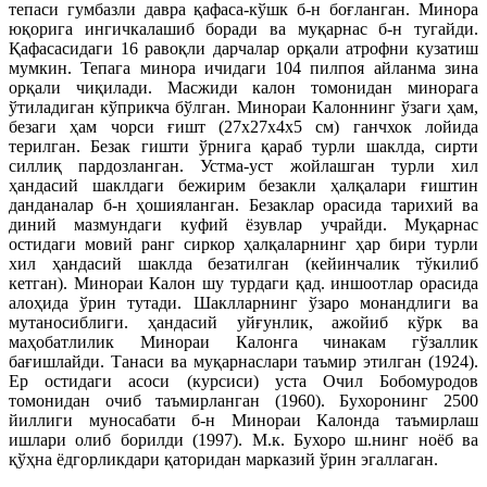
тепаси гумбазли давра қафаса-кўшк б-н боғланган. Минора
юқорига ингичкалашиб боради ва муқарнас б-н тугайди.
Қафасасидаги 16 равоқли дарчалар орқали атрофни кузатиш
мумкин. Тепага минора ичидаги 104 пилпоя айланма зина
орқали чиқилади. Масжиди калон томонидан минорага
ўтиладиган кўприкча бўлган. Минораи Калоннинг ўзаги ҳам,
безаги ҳам чорси ғишт (27x27x4x5 см) ганчхок лойида
терилган. Безак гишти ўрнига қараб турли шаклда, сирти
силлиқ пардозланган. Устма-уст жойлашган турли хил
ҳандасий шаклдаги бежирим безакли ҳалқалари ғиштин
данданалар б-н ҳошияланган. Безаклар орасида тарихий ва
диний мазмундаги куфий ёзувлар учрайди. Муқарнас
остидаги мовий ранг сиркор ҳалқаларнинг ҳар бири турли
хил ҳандасий шаклда безатилган (кейинчалик тўкилиб
кетган). Минораи Калон шу турдаги қад. иншоотлар орасида
алоҳида ўрин тутади. Шаклларнинг ўзаро монандлиги ва
мутаносиблиги. ҳандасий уйғунлик, ажойиб кўрк ва
маҳобатлилик Минораи Калонга чинакам гўзаллик
бағишлайди. Танаси ва муқарнаслари таъмир этилган (1924).
Ер остидаги асоси (курсиси) уста Очил Бобомуродов
томонидан очиб таъмирланган (1960). Бухоронинг 2500
йиллиги муносабати б-н Минораи Калонда таъмирлаш
ишлари олиб борилди (1997). М.к. Бухоро ш.нинг ноёб ва
қўҳна ёдгорликдари қаторидан марказий ўрин эгаллаган.