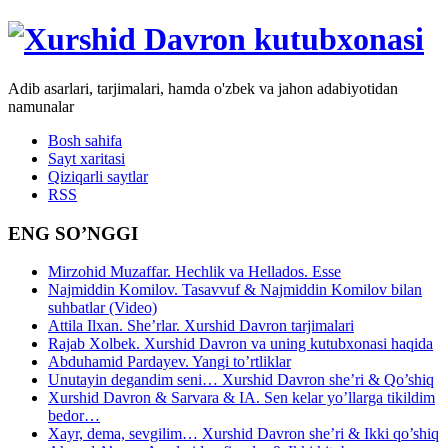
Adib asarlari, tarjimalari, hamda o'zbek va jahon adabiyotidan
namunalar
Bosh sahifa
Sayt xaritasi
Qiziqarli saytlar
RSS
ENG SO’NGGI
Mirzohid Muzaffar. Hechlik va Hellados. Esse
Najmiddin Komilov. Tasavvuf & Najmiddin Komilov bilan
suhbatlar (Video)
Attila Ilxan. She’rlar. Xurshid Davron tarjimalari
Rajab Xolbek. Xurshid Davron va uning kutubxonasi haqida
Abduhamid Pardayev. Yangi to’rtliklar
Unutayin degandim seni… Xurshid Davron she’ri & Qo’shiq
Xurshid Davron & Sarvara & IA. Sen kelar yo’llarga tikildim
bedor…
Xayr, dema, sevgilim… Xurshid Davron she’ri & Ikki qo’shiq