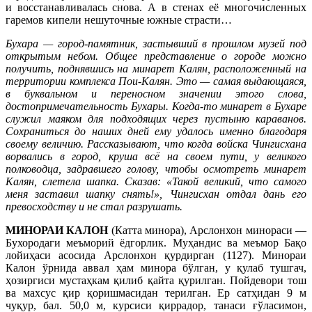
и восстанавливалась снова. А в стенах её многочисленных
гаремов кипели нешуточные южные страсти…
Бухара — город-памятник, застывший в прошлом музей под
открытым небом. Общее представление о городе можно
получить, поднявшись на минарет Калян, расположенный на
территории комплекса Пои-Калян. Это — самая выдающаяся,
в буквальном и переносном значении этого слова,
достопримечательность Бухары. Когда-то минарет в Бухаре
служил маяком для подходящих через пустыню караванов.
Сохраниться до наших дней ему удалось именно благодаря
своему величию. Рассказывают, что когда войска Чингисхана
ворвались в город, круша всё на своем пути, у великого
полководца, задравшего голову, чтобы осмотреть минарет
Калян, слетела шапка. Сказав: «Такой великий, что самого
меня заставил шапку снять!», Чингисхан отдал дань его
превосходству и не стал разрушать.
МИНОРАИ КАЛОН
(Катта минора), Арслонхон минораси —
Бухородаги меъморий ёдгорлик. Муҳандис ва меъмор Бақо
лойиҳаси асосида Арслонхон қурдирган (1127). Минораи
Калон ўрнида аввал ҳам минора бўлган, у қулаб тушгач,
ҳозиргиси мустаҳкам қилиб қайта қурилган. Пойдевори тош
ва махсус қир қоришмасидан терилган. Ер сатҳидан 9 м
чуқур, бал. 50,0 м, курсиси қиррадор, танаси ғўласимон,