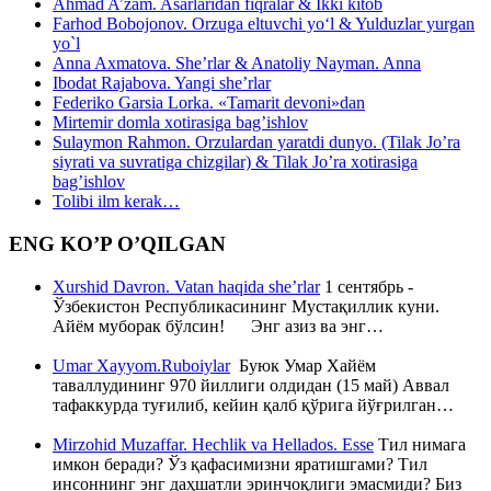
Ahmad A’zam. Asarlaridan fiqralar & Ikki kitob
Farhod Bobojonov. Orzuga eltuvchi yo‘l & Yulduzlar yurgan
yo`l
Anna Axmatova. She’rlar & Anatoliy Nayman. Anna
Ibodat Rajabova. Yangi she’rlar
Federiko Garsia Lorka. «Tamarit devoni»dan
Mirtemir domla xotirasiga bag’ishlov
Sulaymon Rahmon. Orzulardan yaratdi dunyo. (Tilak Jo’ra
siyrati va suvratiga chizgilar) & Tilak Jo’ra xotirasiga
bag’ishlov
Tolibi ilm kerak…
ENG KO’P O’QILGAN
Xurshid Davron. Vatan haqida she’rlar
1 сентябрь -
Ўзбекистон Республикасининг Мустақиллик куни.
Айём муборак бўлсин! Энг азиз ва энг…
Umar Xayyom.Ruboiylar
Буюк Умар Хайём
таваллудининг 970 йиллиги олдидан (15 май) Аввал
тафаккурда туғилиб, кейин қалб қўрига йўғрилган…
Mirzohid Muzaffar. Hechlik va Hellados. Esse
Тил нимага
имкон беради? Ўз қафасимизни яратишгами? Тил
инсоннинг энг даҳшатли эринчоқлиги эмасмиди? Биз