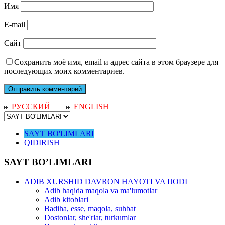
Имя
E-mail
Сайт
Сохранить моё имя, email и адрес сайта в этом браузере для
последующих моих комментариев.
РУССКИЙ
ENGLISH
SAYT BO'LIMLARI
QIDIRISH
SAYT BO’LIMLARI
ADIB XURSHID DAVRON HAYOTI VA IJODI
Adib haqida maqola va ma'lumotlar
Adib kitoblari
Badiha, esse, maqola, suhbat
Dostonlar, she'rlar, turkumlar