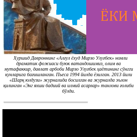
Хуршид Давроннинг «Алғул ёхуд Мирзо Улуғбек» номли
драматик фожиаси буюк ватандошимиз, олим ва
мутафаккир, давлат арбоби Мирзо Улуғбек ҳаётининг сўнгги
кунларига бағишланган. Пьеса 1994 йилда ёзилган. 2013 йили
«Шарқ юлдузи» журналида босилган ва журналда эълон
қилинган «Энг яхши бадиий ва илмий асарлар» танлови ғолиби
бўлди.