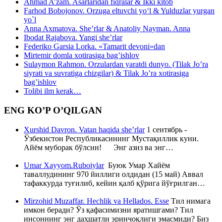
Ahmad A’zam. Asarlaridan fiqralar & Ikki kitob
Farhod Bobojonov. Orzuga eltuvchi yo‘l & Yulduzlar yurgan
yo`l
Anna Axmatova. She’rlar & Anatoliy Nayman. Anna
Ibodat Rajabova. Yangi she’rlar
Federiko Garsia Lorka. «Tamarit devoni»dan
Mirtemir domla xotirasiga bag’ishlov
Sulaymon Rahmon. Orzulardan yaratdi dunyo. (Tilak Jo’ra
siyrati va suvratiga chizgilar) & Tilak Jo’ra xotirasiga
bag’ishlov
Tolibi ilm kerak…
ENG KO’P O’QILGAN
Xurshid Davron. Vatan haqida she’rlar
1 сентябрь -
Ўзбекистон Республикасининг Мустақиллик куни.
Айём муборак бўлсин! Энг азиз ва энг…
Umar Xayyom.Ruboiylar
Буюк Умар Хайём
таваллудининг 970 йиллиги олдидан (15 май) Аввал
тафаккурда туғилиб, кейин қалб қўрига йўғрилган…
Mirzohid Muzaffar. Hechlik va Hellados. Esse
Тил нимага
имкон беради? Ўз қафасимизни яратишгами? Тил
инсоннинг энг даҳшатли эринчоқлиги эмасмиди? Биз