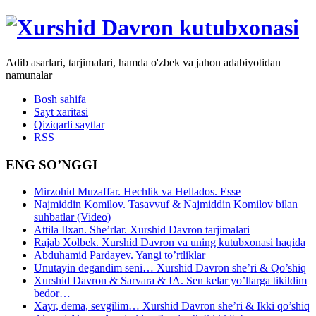
Adib asarlari, tarjimalari, hamda o'zbek va jahon adabiyotidan
namunalar
Bosh sahifa
Sayt xaritasi
Qiziqarli saytlar
RSS
ENG SO’NGGI
Mirzohid Muzaffar. Hechlik va Hellados. Esse
Najmiddin Komilov. Tasavvuf & Najmiddin Komilov bilan
suhbatlar (Video)
Attila Ilxan. She’rlar. Xurshid Davron tarjimalari
Rajab Xolbek. Xurshid Davron va uning kutubxonasi haqida
Abduhamid Pardayev. Yangi to’rtliklar
Unutayin degandim seni… Xurshid Davron she’ri & Qo’shiq
Xurshid Davron & Sarvara & IA. Sen kelar yo’llarga tikildim
bedor…
Xayr, dema, sevgilim… Xurshid Davron she’ri & Ikki qo’shiq