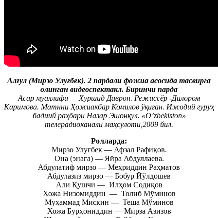
Алғул (Мирзо Улуғбек). 2 пардали фожиа асосида тасвирга
олинган видеоспектакл. Биринчи парда
Асар муаллифи — Хуршид Даврон. Режиссёр -Дилором
Каримова. Матнни Ҳожиакбар Комилов ўқиган. Ижодий гуруҳ
бадиий раҳбари Назар Эшонқул. «O’zbekiston»
телерадиоканали маҳсулоти,2009 йил.
Ролларда:
Мирзо Улуғбек — Афзал Рафиқов.
Она (энага) — Яйра Абдуллаева.
Абдулатиф мирзо — Меҳриддин Раҳматов
Абдулазиз мирзо — Бобур Йўлдошев
Али Қушчи — Илҳом Содиқов
Хожа Низомиддин — Толиб Мўминов
Муҳаммад Мискин — Теша Мўминов
Хожа Бурҳониддин — Мирза Азизов