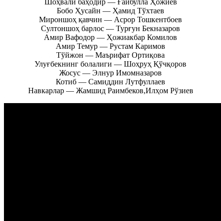
Шоҳвали баҳодир — Ғайбулла Ҳожиев
Бобо Ҳусайн — Ҳамид Тўхтаев
Мироншоҳ қавчин — Асрор Тошкентбоев
Султоншоҳ барлос — Турғун Бекназаров
Амир Вафодор — Ҳожиакбар Комилов
Амир Темур — Рустам Каримов
Тўйжон — Маърифат Ортиқова
Улуғбекнинг болалиги — Шоҳруҳ Қўчқоров
Жосус — Элнур Имомназаров
Котиб — Самиддин Лутфуллаев
Навкарлар — Жамшид Раимбеков,Илҳом Рўзиев