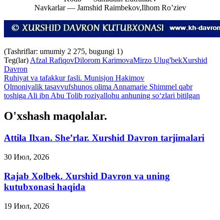
Navkarlar — Jamshid Raimbekov,Ilhom Ro’ziev
(Tashriflar: umumiy 2 275, bugungi 1)
Teg(lar)
Afzal Rafiqov
Dilorom Karimova
Mirzo Ulug'bek
Xurshid
Davron
Ruhiyat va tafakkur fasli. Munisjon Hakimov
Olmoniyalik tasavvufshunos olima Annamarie Shimmel qabr
toshiga Ali ibn Abu Tolib roziyallohu anhuning soʻzlari bitilgan
O'xshash maqolalar.
Attila Ilxan. She’rlar. Xurshid Davron tarjimalari
30 Июл, 2026
Rajab Xolbek. Xurshid Davron va uning
kutubxonasi haqida
19 Июл, 2026