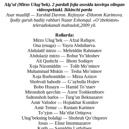
Alg’ul (Mirzo Ulug’bek). 2 pardali fojia asosida tasvirga olingan
videospektakl. Ikkinchi parda
Asar muallifi — Xurshid Davron. Rejissyor -Dilorom Karimova.
Ijodiy guruh badiiy rahbari Nazar Eshonqul. «O’zbekiston»
teleradiokanali mahsuloti,2009 yil.
Rollarda:
Mirzo Ulug’bek — Afzal Rafiqov.
Ona (enaga) — Yayra Abdullaeva.
Abdulatif mirzo — Mehriddin Rahmatov
Abdulaziz mirzo — Bobur Yo’ldoshev
Ali Qushchi — Ilhom Sodiqov
Xoja Nizomiddin — Tolib Mo’minov
Muhammad Miskin — Tesha Mo’minov
Xoja Burhoniddin — Mirza Azizov
Shohvali bahodir — G’aybulla Hojiev
Bobo Husayn — Hamid To’xtaev
Mironshoh qavchin — Asror Toshkentboev
Sultonshoh barlos — Turg’un Beknazarov
Amir Vafodor — Hojiakbar Komilov
Amir Temur — Rustam Karimov
To’yjon — Ma’rifat Ortiqova
Ulug’bekning bolaligi — Shohruh Qo’chqorov
Josus — Elnur Imomnazarov
Kotib — Samiddin Lutfullaev