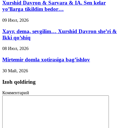
Xurshid Davron & Sarvara & IA. Sen kelar
yo’llarga tikildim bedor…
09 Июл, 2026
Xayr, dema, sevgilim… Xurshid Davron she’ri &
Ikki qo’shiq
08 Июл, 2026
Mirtemir domla xotirasiga bag’ishlov
30 Май, 2026
Izoh qoldiring
Комментарий