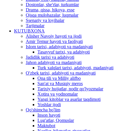
Dostonlar, she'rlar, turkumlar
Drama, qissa, hikoya, esse
Qisqa mulohazalar, luqmalar
Ssenariy va loyihalar
Tarjimalar
KUTUBXONA
Alisher Navoiy hayoti va ijodi
Amir Temur hayoti va faoliyati
Islom tarixi, adabiyoti va madaniyati
Tasavvuf tarixi, va adabiyoti
Jadidlik tarixi va adabiyoti
Jahon adabiyoti va madaniyati
Turk xalqlari tarixi, adabiyoti, madaniyati
O'zbek tarixi, adabiyoti va madaniyati
Ona tili va Milliy alifbo
San'at va Musiqiy meros
Tarixiy hujjatlar, nodir qo'lyozmalar
Xotira va yodnomalar
Yangi kitoblar va asarlar taqdimoti
Yoshlar ijodi
Qo'shimcha bo'lim
Inson hayoti
Lug'atlar, Qomuslar
Maktubot
Naqllar, hikmatlar, rivoyatlar