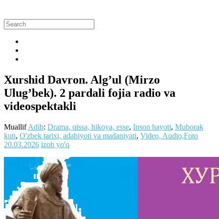
Xurshid Davron. Alg’ul (Mirzo
Ulug’bek). 2 pardali fojia radio va
videospektakli
Muallif
Adib
:
Drama, qissa, hikoya, esse
,
Inson hayoti
,
Muborak
kun
,
O'zbek tarixi, adabiyoti va madaniyati
,
Video, Audio,Foto
20.03.2026
izoh yo'q