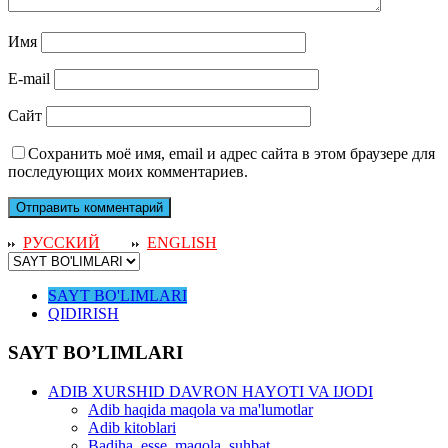
Имя
E-mail
Сайт
Сохранить моё имя, email и адрес сайта в этом браузере для
последующих моих комментариев.
РУССКИЙ
ENGLISH
SAYT BO'LIMLARI
QIDIRISH
SAYT BO’LIMLARI
ADIB XURSHID DAVRON HAYOTI VA IJODI
Adib haqida maqola va ma'lumotlar
Adib kitoblari
Badiha, esse, maqola, suhbat