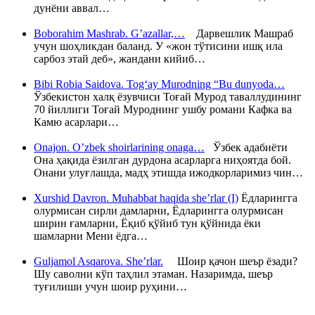
дунёни аввал…
Boborahim Mashrab. G’azallar,…
Дарвешлик Машраб
учун шоҳликдан баланд. У «жон тўтисини ишқ ила
сарбоз этай деб», жандани кийиб…
Bibi Robia Saidova. Tog‘ay Murodning “Bu dunyoda…
Ўзбекистон халқ ёзувчиси Тоғай Мурод таваллудининг
70 йиллиги Тоғай Муроднинг ушбу романи Кафка ва
Камю асарлари…
Onajon. O’zbek shoirlarining onaga…
Ўзбек адабиёти
Она ҳақида ёзилган дурдона асарларга ниҳоятда бой.
Онани улуғлашда, мадҳ этишда ижодкорларимиз чин…
Xurshid Davron. Muhabbat haqida she’rlar (I)
Ёдларингга
олурмисан сирли дамларни, Ёдларингга олурмисан
ширин ғамларни, Ёқиб қўйиб тун қўйнида ёки
шамларни Мени ёдга…
Guljamol Asqarova. She’rlar.
Шоир қачон шеър ёзади?
Шу саволни кўп таҳлил этаман. Назаримда, шеър
туғилиши учун шоир руҳини…