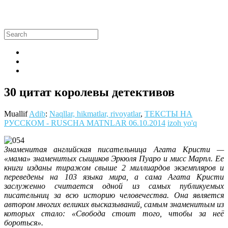
30 цитат королевы детективов
Muallif
Adib
:
Naqllar, hikmatlar, rivoyatlar
,
ТЕКСТЫ НА
РУССКОМ - RUSCHA MATNLAR
06.10.2014
izoh yo'q
Знаменитая английская писательница Агата Кристи —
«мама» знаменитых сыщиков Эркюля Пуаро и мисс Марпл. Ее
книги изданы тиражом свыше 2 миллиардов экземпляров и
переведены на 103 языка мира, а сама Агата Кристи
заслуженно считается одной из самых публикуемых
писательниц за всю историю человечества. Она является
автором многих великих высказываний, самым знаменитым из
которых стало: «Свобода стоит того, чтобы за неё
бороться».