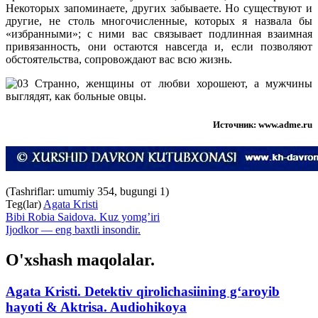
Некоторых запоминаете, других забываете. Но существуют и
другие, не столь многочисленные, которых я назвала бы
«избранными»; с ними вас связывает подлинная взаимная
привязанность, они остаются навсегда и, если позволяют
обстоятельства, сопровождают вас всю жизнь.
Странно, женщины от любви хорошеют, а мужчины
выглядят, как больные овцы.
Источник: www.adme.ru
(Tashriflar: umumiy 354, bugungi 1)
Teg(lar)
Agata Kristi
Bibi Robia Saidova. Kuz yomg’iri
Ijodkor — eng baxtli insondir.
O'xshash maqolalar.
Agata Kristi. Detektiv qirolichasiining g‘aroyib
hayoti & Aktrisa. Audiohikoya