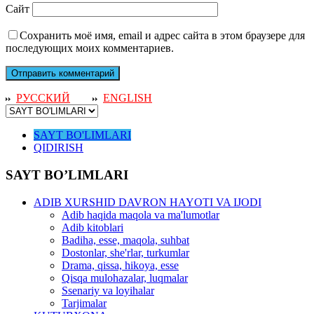
Сайт
Сохранить моё имя, email и адрес сайта в этом браузере для
последующих моих комментариев.
РУССКИЙ
ENGLISH
SAYT BO'LIMLARI
QIDIRISH
SAYT BO’LIMLARI
ADIB XURSHID DAVRON HAYOTI VA IJODI
Adib haqida maqola va ma'lumotlar
Adib kitoblari
Badiha, esse, maqola, suhbat
Dostonlar, she'rlar, turkumlar
Drama, qissa, hikoya, esse
Qisqa mulohazalar, luqmalar
Ssenariy va loyihalar
Tarjimalar