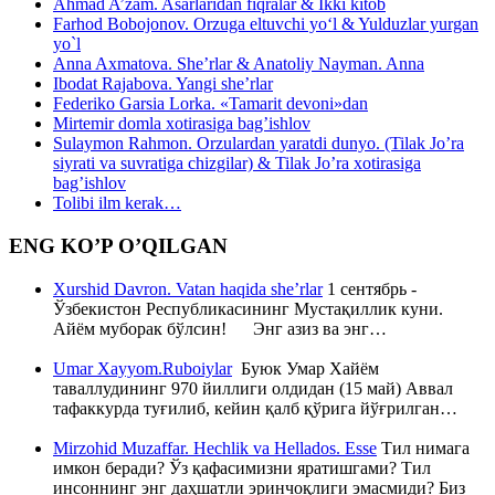
Ahmad A’zam. Asarlaridan fiqralar & Ikki kitob
Farhod Bobojonov. Orzuga eltuvchi yo‘l & Yulduzlar yurgan
yo`l
Anna Axmatova. She’rlar & Anatoliy Nayman. Anna
Ibodat Rajabova. Yangi she’rlar
Federiko Garsia Lorka. «Tamarit devoni»dan
Mirtemir domla xotirasiga bag’ishlov
Sulaymon Rahmon. Orzulardan yaratdi dunyo. (Tilak Jo’ra
siyrati va suvratiga chizgilar) & Tilak Jo’ra xotirasiga
bag’ishlov
Tolibi ilm kerak…
ENG KO’P O’QILGAN
Xurshid Davron. Vatan haqida she’rlar
1 сентябрь -
Ўзбекистон Республикасининг Мустақиллик куни.
Айём муборак бўлсин! Энг азиз ва энг…
Umar Xayyom.Ruboiylar
Буюк Умар Хайём
таваллудининг 970 йиллиги олдидан (15 май) Аввал
тафаккурда туғилиб, кейин қалб қўрига йўғрилган…
Mirzohid Muzaffar. Hechlik va Hellados. Esse
Тил нимага
имкон беради? Ўз қафасимизни яратишгами? Тил
инсоннинг энг даҳшатли эринчоқлиги эмасмиди? Биз