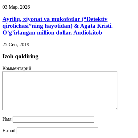
03 Мар, 2026
Ayriliq, xiyonat va mukofotlar (“Detektiv
qirolichasi”ning hayotidan) & Agata Kristi.
O’g’irlangan million dollar. Audiokitob
25 Сен, 2019
Izoh qoldiring
Комментарий
Имя
E-mail