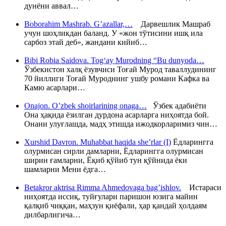
дунёни аввал…
Boborahim Mashrab. G’azallar,…
Дарвешлик Машраб
учун шоҳликдан баланд. У «жон тўтисини ишқ ила
сарбоз этай деб», жандани кийиб…
Bibi Robia Saidova. Tog‘ay Murodning “Bu dunyoda…
Ўзбекистон халқ ёзувчиси Тоғай Мурод таваллудининг
70 йиллиги Тоғай Муроднинг ушбу романи Кафка ва
Камю асарлари…
Onajon. O’zbek shoirlarining onaga…
Ўзбек адабиёти
Она ҳақида ёзилган дурдона асарларга ниҳоятда бой.
Онани улуғлашда, мадҳ этишда ижодкорларимиз чин…
Xurshid Davron. Muhabbat haqida she’rlar (I)
Ёдларингга
олурмисан сирли дамларни, Ёдларингга олурмисан
ширин ғамларни, Ёқиб қўйиб тун қўйнида ёки
шамларни Мени ёдга…
Betakror aktrisa Rimma Ahmedovaga bag’ishlov.
Истараси
ниҳоятда иссиқ, туйғулари паришон юзига майин
қалқиб чиққан, маҳзун қиёфали, ҳар қандай ҳолдаям
дилбарлигича…