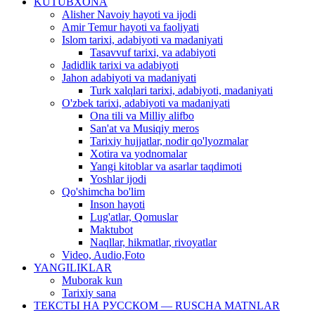
KUTUBXONA
Alisher Navoiy hayoti va ijodi
Amir Temur hayoti va faoliyati
Islom tarixi, adabiyoti va madaniyati
Tasavvuf tarixi, va adabiyoti
Jadidlik tarixi va adabiyoti
Jahon adabiyoti va madaniyati
Turk xalqlari tarixi, adabiyoti, madaniyati
O'zbek tarixi, adabiyoti va madaniyati
Ona tili va Milliy alifbo
San'at va Musiqiy meros
Tarixiy hujjatlar, nodir qo'lyozmalar
Xotira va yodnomalar
Yangi kitoblar va asarlar taqdimoti
Yoshlar ijodi
Qo'shimcha bo'lim
Inson hayoti
Lug'atlar, Qomuslar
Maktubot
Naqllar, hikmatlar, rivoyatlar
Video, Audio,Foto
YANGILIKLAR
Muborak kun
Tarixiy sana
ТЕКСТЫ НА РУССКОМ — RUSCHA MATNLAR