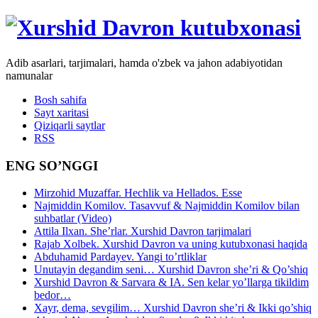
Adib asarlari, tarjimalari, hamda o'zbek va jahon adabiyotidan
namunalar
Bosh sahifa
Sayt xaritasi
Qiziqarli saytlar
RSS
ENG SO’NGGI
Mirzohid Muzaffar. Hechlik va Hellados. Esse
Najmiddin Komilov. Tasavvuf & Najmiddin Komilov bilan
suhbatlar (Video)
Attila Ilxan. She’rlar. Xurshid Davron tarjimalari
Rajab Xolbek. Xurshid Davron va uning kutubxonasi haqida
Abduhamid Pardayev. Yangi to’rtliklar
Unutayin degandim seni… Xurshid Davron she’ri & Qo’shiq
Xurshid Davron & Sarvara & IA. Sen kelar yo’llarga tikildim
bedor…
Xayr, dema, sevgilim… Xurshid Davron she’ri & Ikki qo’shiq