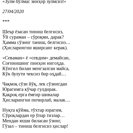
«Зулм бўлмас зинҳор зулмсиз!»
27/04/2020
***
Шеър ёзасан тиниш белгисиз,
Ўй сураман – сўроқми, дарак?
Ҳамма сўзинг таниш, белгисиз…
(Ҳисларингни яширсанг керак).
«Севаман» ё «севдим» демайсан,
Соғинишинг пинҳон нигоҳда.
Кўнгил билан менгзалган майса,
Кўк булути чексиз бир оҳдай…
Чақмоқ сўзи йўқ, лек сўзингдан
Юрагимга кўчар гулдирак.
Қақроқ ерга ёмғир шивалар
Ҳисларингни пичирлаб, малак…
Нуқта қўйма, тўхтар юрагим,
Сўроқлардан ер ўпар тизлар…
Мендан яхши биласан ўзинг,
Гўзал – тиниш белгисиз ҳислар!