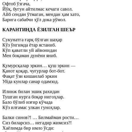
Офтоб ўзгача,
Йўқ, бугун айтилмас кечаги савол.
Айб сендан ўтмаган, мендан ҳам хато,
Барига сабабчи ҳўл дока рўмол.
КАРАНТИНДА ЁЗИЛГАН ШЕЪР
Сукунатга ғарқ бўлган шаҳар
Кўз ўнгимда ётар ястаниб.
Кўп қаватли уй айвонидан
Мен боқаман дунёни яниб.
Қумурсқалар эркин… қуш эркин —
Қанот қоқар, чуғурлар бот-бот.
Фақат ўзи кишанлаб эркин
Уйда кунлар санар одамзод.
Илинж билан эшик рахидан
Тушган нурга боқар нигоҳлар.
Бало бўлиб изғир кўчада
Кўз илғамас улкан гуноҳлар.
Балки синов?! … Билмайман рости…
Сиз биларсиз… негадир жимсиз?!
Хаёлимда бир имло ўсди: