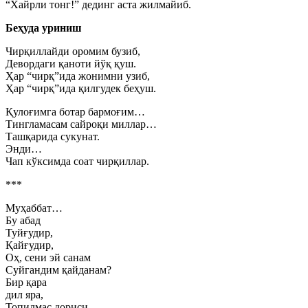
“Хайрли тонг!” дединг аста жилмайиб.
Беҳуда уриниш
Чирқиллайди оромим бузиб,
Девордаги қаноти йўқ қуш.
Ҳар “чирқ”ида жонимни узиб,
Ҳар “чирқ”ида қилгудек беҳуш.
Қулоғимга ботар бармоғим…
Тингламасам сайроқи миллар…
Ташқарида сукунат.
Энди…
Чап кўксимда соат чирқиллар.
***
Муҳаббат…
Бу абад
Туйғудир,
Қайғудир,
Оҳ, сени эй санам
Суйгандим қайданам?
Бир қара
дил яра,
Топилмас дориси.