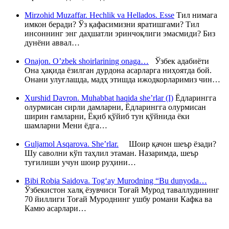
Mirzohid Muzaffar. Hechlik va Hellados. Esse
Тил нимага
имкон беради? Ўз қафасимизни яратишгами? Тил
инсоннинг энг даҳшатли эринчоқлиги эмасмиди? Биз
дунёни аввал…
Onajon. O’zbek shoirlarining onaga…
Ўзбек адабиёти
Она ҳақида ёзилган дурдона асарларга ниҳоятда бой.
Онани улуғлашда, мадҳ этишда ижодкорларимиз чин…
Xurshid Davron. Muhabbat haqida she’rlar (I)
Ёдларингга
олурмисан сирли дамларни, Ёдларингга олурмисан
ширин ғамларни, Ёқиб қўйиб тун қўйнида ёки
шамларни Мени ёдга…
Guljamol Asqarova. She’rlar.
Шоир қачон шеър ёзади?
Шу саволни кўп таҳлил этаман. Назаримда, шеър
туғилиши учун шоир руҳини…
Bibi Robia Saidova. Tog‘ay Murodning “Bu dunyoda…
Ўзбекистон халқ ёзувчиси Тоғай Мурод таваллудининг
70 йиллиги Тоғай Муроднинг ушбу романи Кафка ва
Камю асарлари…