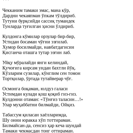
***
Чекканим тамаки эмас, мана кўр,
Дардни чекаяпман ўпкам тўлдириб.
Тутуни бурқсийди сассиқ тумандек
Тунларда туғилган ҳисни ўлдириб.
Кулдонга кўмилар орзулар бир-бир,
Устидан босаман чўғни эзғилаб.
Хумор босилмайди, навбатдагисин
Қисганча оташга тутар эзғин лаб.
Уйқу мўралайди янги келиндай,
Қучоғига кирсам ундан бахтли йўқ.
Кўзларим сузилар, кўнглим сен томон
Тортқилар, ўртада тутайверар чўғ.
Осмонга боқаман, юлдуз галаси
Устимдан кулади қош қоқиб гиз-гиз.
Кулдонни отаман: «Тўнғиз таласин…!»
Улар муҳаббатни билмайди, Ойқиз.
Табассум қиласан хаёлларимда,
Шу онни юракка хўп тоттираман.
Билмайсан-да, сенсиз ҳар кеча шундай
Тамаки чекмасдан тонг оттираман.