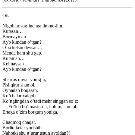
Oila
Nigohlar sogʼinchga limmo-lim.
Kutasan…
Bormayman
Аyb kimdan oʼtgan?
Oʼzi kelsin deysan…
Menda ham shu gap.
Kutaman…
Kelmaysan
Аyb kimdan oʼtgan?
Sharros quyar yomgʼir,
Pishqirar shamol,
Oynadan boqasan,
Koʼchalar xalqob.
Koʼnglingdan oʼtadi mehr singgan soʼz:
— Yoʼlda boʼlmasin-da, ilohim, shu tob.
Ertaga oʼzim borgum yoniga.
Chaqmoq chaqar,
Borliq ketar yorishib –
Nahotki shu gʼurur ustun ayoldan?!