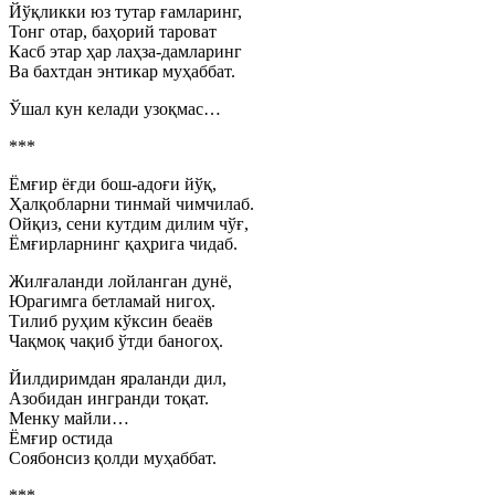
Йўқликки юз тутар ғамларинг,
Тонг отар, баҳорий тароват
Касб этар ҳар лаҳза-дамларинг
Ва бахтдан энтикар муҳаббат.
Ўшал кун келади узоқмас…
***
Ёмғир ёғди бош-адоғи йўқ,
Ҳалқобларни тинмай чимчилаб.
Ойқиз, сени кутдим дилим чўғ,
Ёмғирларнинг қаҳрига чидаб.
Жилғаланди лойланган дунё,
Юрагимга бетламай нигоҳ.
Тилиб руҳим кўксин беаёв
Чақмоқ чақиб ўтди баногоҳ.
Йилдиримдан яраланди дил,
Азобидан ингранди тоқат.
Менку майли…
Ёмғир остида
Соябонсиз қолди муҳаббат.