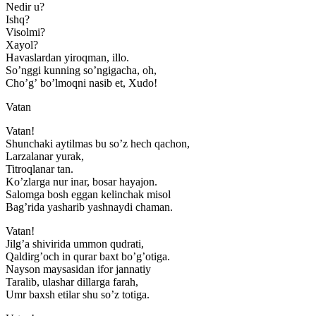
Nedir u?
Ishq?
Visolmi?
Xayol?
Havaslardan yiroqman, illo.
Soʼnggi kunning soʼngigacha, oh,
Choʼgʼ boʼlmoqni nasib et, Xudo!
Vatan
Vatan!
Shunchaki aytilmas bu soʼz hech qachon,
Larzalanar yurak,
Titroqlanar tan.
Koʼzlarga nur inar, bosar hayajon.
Salomga bosh eggan kelinchak misol
Bagʼrida yasharib yashnaydi chaman.
Vatan!
Jilgʼa shivirida ummon qudrati,
Qaldirgʼoch in qurar baxt boʼgʼotiga.
Nayson maysasidan ifor jannatiy
Taralib, ulashar dillarga farah,
Umr baxsh etilar shu soʼz totiga.