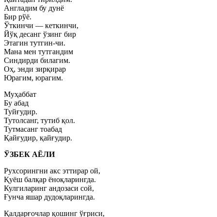
Англадим бу дунё
Бир рўё.
Ўткинчи — кеткинчи,
Йўқ десанг ўзинг бир
Этагин тутгин-чи.
Мана мен тутгандим
Синдирди билагим.
Оҳ, энди зирқирар
Юрагим, юрагим.
Муҳаббат
Бу абад
Туйғудир.
Тутолсанг, тутиб қол.
Тутмасанг тоабад
Қайғудир, қайғудир.
ЎЗБЕК АЁЛИ
Рухсорингни акс эттирар ой,
Қуёш балқар ёноқларингда.
Кулгиларинг андозаси сой,
Ғунча яшар дудоқларингда.
Қалдарғочлар қошинг ўғриси,