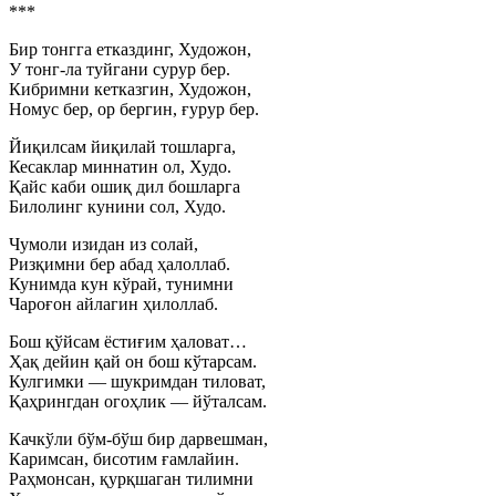
***
Бир тонгга етказдинг, Художон,
У тонг-ла туйгани сурур бер.
Кибримни кетказгин, Художон,
Номус бер, ор бергин, ғурур бер.
Йиқилсам йиқилай тошларга,
Кесаклар миннатин ол, Худо.
Қайс каби ошиқ дил бошларга
Билолинг кунини сол, Худо.
Чумоли изидан из солай,
Ризқимни бер абад ҳалоллаб.
Кунимда кун кўрай, тунимни
Чароғон айлагин ҳилоллаб.
Бош қўйсам ёстиғим ҳаловат…
Ҳақ дейин қай он бош кўтарсам.
Кулгимки — шукримдан тиловат,
Қаҳрингдан огоҳлик — йўталсам.
Качкўли бўм-бўш бир дарвешман,
Каримсан, бисотим ғамлайин.
Раҳмонсан, қурқшаган тилимни