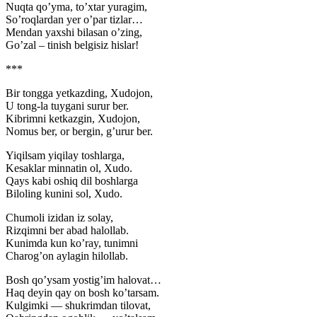
Nuqta qoʼyma, toʼxtar yuragim,
Soʼroqlardan yer oʼpar tizlar…
Mendan yaxshi bilasan oʼzing,
Goʼzal – tinish belgisiz hislar!
***
Bir tongga yetkazding, Xudojon,
U tong-la tuygani surur ber.
Kibrimni ketkazgin, Xudojon,
Nomus ber, or bergin, gʼurur ber.
Yiqilsam yiqilay toshlarga,
Kesaklar minnatin ol, Xudo.
Qays kabi oshiq dil boshlarga
Biloling kunini sol, Xudo.
Chumoli izidan iz solay,
Rizqimni ber abad halollab.
Kunimda kun koʼray, tunimni
Charogʼon aylagin hilollab.
Bosh qoʼysam yostigʼim halovat…
Haq deyin qay on bosh koʼtarsam.
Kulgimki — shukrimdan tilovat,