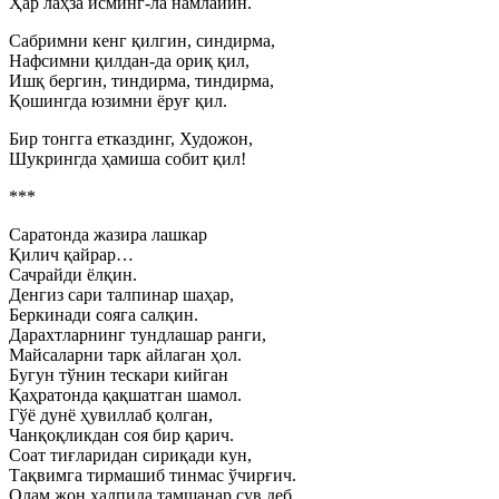
Ҳар лаҳза исминг-ла намлайин.
Сабримни кенг қилгин, синдирма,
Нафсимни қилдан-да ориқ қил,
Ишқ бергин, тиндирма, тиндирма,
Қошингда юзимни ёруғ қил.
Бир тонгга етказдинг, Художон,
Шукрингда ҳамиша собит қил!
***
Саратонда жазира лашкар
Қилич қайрар…
Сачрайди ёлқин.
Денгиз сари талпинар шаҳар,
Беркинади сояга салқин.
Дарахтларнинг тундлашар ранги,
Майсаларни тарк айлаган ҳол.
Бугун тўнин тескари кийган
Қаҳратонда қақшатган шамол.
Гўё дунё ҳувиллаб қолган,
Чанқоқликдан соя бир қарич.
Соат тиғларидан сириқади кун,
Тақвимга тирмашиб тинмас ўчирғич.
Олам жон ҳалпида тамшанар сув деб,