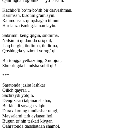
Qahringdan ogohlik — yoʼtalsam.
Kachkoʼli boʼm-boʼsh bir darveshman,
Karimsan, bisotim gʼamlayin.
Rahmonsan, qurqshagan tilimni
Har lahza isming-la namlayin.
Sabrimni keng qilgin, sindirma,
Nafsimni qildan-da oriq qil,
Ishq bergin, tindirma, tindirma,
Qoshingda yuzimni yorugʼ qil.
Bir tongga yetkazding, Xudojon,
Shukringda hamisha sobit qil!
***
Saratonda jazira lashkar
Qilich qayrar…
Sachraydi yolqin.
Dengiz sari talpinar shahar,
Berkinadi soyaga salqin.
Daraxtlarning tundlashar rangi,
Maysalarni tark aylagan hol.
Bugun toʼnin teskari kiygan
Qahratonda qaqshatgan shamol.