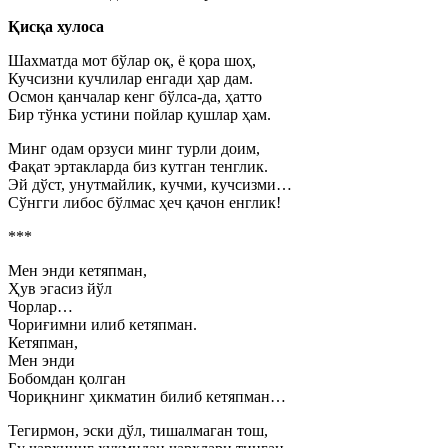
Қисқа хулоса
Шахматда мот бўлар оқ, ё қора шоҳ,
Кучсизни кучлилар енгади ҳар дам.
Осмон қанчалар кенг бўлса-да, ҳатто
Бир тўнка устини пойлар қушлар ҳам.
Минг одам орзуси минг турли доим,
Фақат эртакларда биз кутган тенглик.
Эй дўст, унутмайлик, кучми, кучсизми…
Сўнгги либос бўлмас ҳеч қачон енглик!
***
Мен энди кетяпман,
Ҳув эгасиз йўл
Чорлар…
Чориғимни илиб кетяпман.
Кетяпман,
Мен энди
Бобомдан қолган
Чориқнинг ҳикматин билиб кетяпман…
Тегирмон, эски дўл, тишалмаган тош,