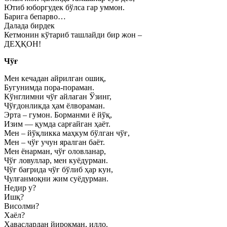
Ютиб юборгудек бўлса гар уммон.
Барига бепарво…
Далада бирдек
Кетмонин кўтариб ташлайди бир жон –
ДЕҲҚОН!
Чўғ
Мен кечадан айрилган ошиқ,
Бугунимда пора-пораман.
Кўнглимни чўғ айлаган Ўзинг,
Чўғдонликда ҳам ёлвораман.
Эрта – гумон. Борманми ё йўқ,
Изим — қумда сарғайган ҳаёт.
Мен – йўқликка маҳкум бўлган чўғ,
Мен – чўғ учун яралган баёт.
Мен ёнарман, чўғ оловланар,
Чўғ ловуллар, мен куёдурман.
Чўғ бағрида чўғ бўлиб ҳар кун,
Чулғанмоқни жим суёдурман.
Недир у?
Ишқ?
Висолми?
Хаёл?
Ҳаваслардан йироқман, илло.