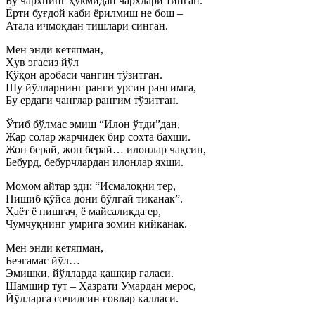
Бу чархнинг ҳукмидан чархлари тинган.
Ёрти буғдой каби ёрилмиш не бош –
Атала ичмоқдан тишлари синган.
Мен энди кетяпман,
Ҳув эгасиз йўл
Қўқон аробаси чангин тўзитган.
Шу йўлларнинг ранги урсин рангимга,
Бу ердаги чанглар рангим тўзитган.
Ўтиб бўлмас эмиш “Илон ўтди”дан,
Жар солар жарчидек бир сохта бахши.
Жон берай, жон берай… илонлар чақсин,
Бебурд, бебурчлардан илонлар яхши.
Момом айтар эди: “Исмалоқни тер,
Пишиб қўйса дони бўлгай тиканак”.
Ҳаёт ё пишгач, ё майсаликда ер,
Чумчуқнинг умрига зомин кийканак.
Мен энди кетяпман,
Беэгамас йўл…
Эмишки, йўлларда қашқир галаси.
Шамшир тут – Ҳазрати Умардан мерос,
Йўлларга сочилсин ғовлар калласи.