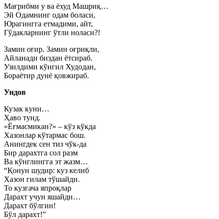
Мағрибми у ва ёхуд Машриқ…
Эй Одамнинг одам боласи,
Юрагингга етмадими, айт,
Гўдакларнинг ўтли ноласи?!
Замин оғир. Замин оғриқли,
Айланади биздан ётсираб.
Узилдими кўнгил Худодан,
Бораётир дунё қовжираб.
Ундов
Кузак куни…
Ҳаво тунд.
«Ёғмасмикан?» – кўз кўкда
Хазонлар кўтармас бош.
Анингдек сен тиз чўк-да
Бир дарахтга сол разм
Ва кўнглингга эт жазм…
“Қонун шудир: куз келиб
Хазон гилам тўшайди.
То кузгача япроқлар
Дарахт учун яшайди…
Дарахт бўлгин!
Бўл дарахт!”