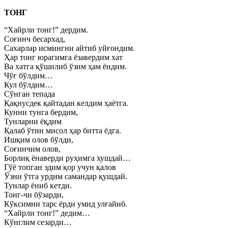
ТОНГ
“Хайрли тонг!” дердим.
Соғинч бесархад,
Сахарлар исмингни айтиб уйғондим.
Ҳар тонг юрагимга ёзавердим хат
Ва хатга қўшилиб ўзим ҳам ёндим.
Чўғ бўлдим…
Кул бўлдим…
Сўнган тепада
Қақнусдек қайтадан келдим ҳаётга.
Кунни тунга бердим,
Тунларни ёқдим
Қалаб ўтин мисол ҳар битта ёдга.
Ишқим олов бўлди,
Соғинчим олов,
Борлиқ ёнаверди руҳимга хушдай…
Гўё топган эдим қор учун қалов
Ўзни ўтга урдим самандар қушдай.
Тунлар ёниб кетди.
Тонг-чи бўзарди,
Кўксимни тарс ёрди умид улғайиб.
“Хайрли тонг!” дедим…
Кўнглим сезарди…