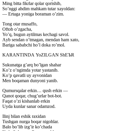
Ming bitta fikrlar qolar qorishib,
Soʼnggi ahdim mahkam tutar xayoldan:
— Ertaga yoniga boraman oʼzim.
Tong otar musaffo,
Oftob oʼzgacha,
Yoʼq, bugun aytilmas kechagi savol.
Аyb sendan oʼtmagan, mendan ham xato,
Bariga sababchi hoʼl doka roʼmol.
KАRАNTINDА YoZILGАN ShEЪR
Sukunatga gʼarq boʼlgan shahar
Koʼz oʼngimda yotar yastanib.
Koʼp qavatli uy ayvonidan
Men boqaman dunyoni yanib.
Qumursqalar erkin… qush erkin —
Qanot qoqar, chugʼurlar bot-bot.
Faqat oʼzi kishanlab erkin
Uyda kunlar sanar odamzod.
Ilinj bilan eshik raxidan
Tushgan nurga boqar nigohlar.
Balo boʼlib izgʼir koʼchada