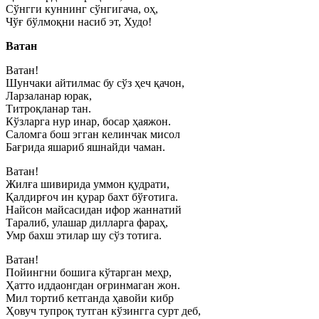
Сўнгги куннинг сўнгигача, оҳ,
Чўғ бўлмоқни насиб эт, Худо!
Ватан
Ватан!
Шунчаки айтилмас бу сўз ҳеч қачон,
Ларзаланар юрак,
Титроқланар тан.
Кўзларга нур инар, босар ҳаяжон.
Саломга бош эгган келинчак мисол
Бағрида яшариб яшнайди чаман.
Ватан!
Жилға шивирида уммон қудрати,
Қалдирғоч ин қурар бахт бўғотига.
Найсон майсасидан ифор жаннатий
Таралиб, улашар дилларга фараҳ,
Умр бахш этилар шу сўз тотига.
Ватан!
Пойингни бошига кўтарган меҳр,
Ҳатто иддаонгдан оғринмаган жон.
Мил тортиб кетганда ҳавойи кибр
Ҳовуч тупроқ тутган кўзингга сурт деб,