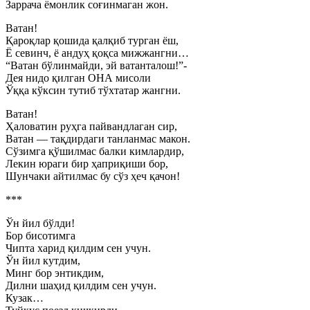
Заррача ёмонлик соғинмаган жон.
Ватан!
Қароқлар қошида қалқиб турган ёш,
Ё севинч, ё андуҳ қоқса мижжангни…
“Ватан бўлинмайди, эй ватанталош!”-
Дея нидо қилган ОНА мисоли
Ўққа кўксин тутиб тўхтатар жангни.
Ватан!
Ҳаловатин руҳга пайвандлаган сир,
Ватан — тақдирдаги танланмас макон.
Сўзимга қўшилмас балки кимлардир,
Лекин юраги бир ҳаприқиши бор,
Шунчаки айтилмас бу сўз ҳеч қачон!
***
Ўн йил бўлди!
Бор бисотимга
Чипта харид қилдим сен учун.
Ўн йил кутдим,
Минг бор энтикдим,
Дилни шаҳид қилдим сен учун.
Кузак…