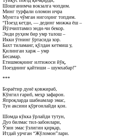
Туйқус поезд қичқирди,
Шошганимча вокзалга чопдим.
Минг турфали оломон ичра
Мунгга чўмган нигоҳинг топдим.
“Поезд кетди, — дединг мижжа ёш –
Йўлчиптамиз энди-чи бекор.
Энди руҳим бир умр талош –
Икки ўтнинг ўртасида хор.
Бахт тиламанг, қўлдан кетмиш у,
Қилинган харж – умр
Бесамар.
Етишмоқнинг илтижоси йўқ,
Поезднинг қайтиши – шумхабар!”
***
Бораётир дунё қовжираб,
Кўнгил ғариб, меҳр зафарон.
Япроқларда шабнамлар эмас,
Тун аксини қўрғонлайди қон.
Шомда кўкка ўрлайди тутун,
Дуо билмас тил-забонлари,
Ўзин эмас ўзлигин қирқар,
Итдай урчган “Жўломон”лари.