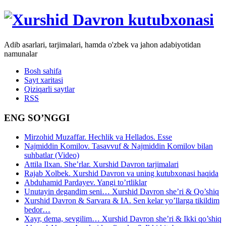
Adib asarlari, tarjimalari, hamda o'zbek va jahon adabiyotidan
namunalar
Bosh sahifa
Sayt xaritasi
Qiziqarli saytlar
RSS
ENG SO’NGGI
Mirzohid Muzaffar. Hechlik va Hellados. Esse
Najmiddin Komilov. Tasavvuf & Najmiddin Komilov bilan
suhbatlar (Video)
Attila Ilxan. She’rlar. Xurshid Davron tarjimalari
Rajab Xolbek. Xurshid Davron va uning kutubxonasi haqida
Abduhamid Pardayev. Yangi to’rtliklar
Unutayin degandim seni… Xurshid Davron she’ri & Qo’shiq
Xurshid Davron & Sarvara & IA. Sen kelar yo’llarga tikildim
bedor…
Xayr, dema, sevgilim… Xurshid Davron she’ri & Ikki qo’shiq