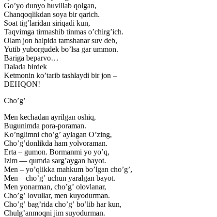
Goʼyo dunyo huvillab qolgan,
Chanqoqlikdan soya bir qarich.
Soat tigʼlaridan siriqadi kun,
Taqvimga tirmashib tinmas oʼchirgʼich.
Olam jon halpida tamshanar suv deb,
Yutib yuborgudek boʼlsa gar ummon.
Bariga beparvo…
Dalada birdek
Ketmonin koʼtarib tashlaydi bir jon –
DEHQON!
Choʼgʼ
Men kechadan ayrilgan oshiq,
Bugunimda pora-poraman.
Koʼnglimni choʼgʼ aylagan Oʼzing,
Choʼgʼdonlikda ham yolvoraman.
Erta – gumon. Bormanmi yo yoʼq,
Izim — qumda sargʼaygan hayot.
Men – yoʼqlikka mahkum boʼlgan choʼgʼ,
Men – choʼgʼ uchun yaralgan bayot.
Men yonarman, choʼgʼ olovlanar,
Choʼgʼ lovullar, men kuyodurman.
Choʼgʼ bagʼrida choʼgʼ boʼlib har kun,
Chulgʼanmoqni jim suyodurman.