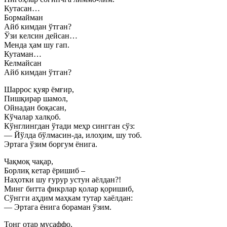
Кутасан…
Бормайман
Айб кимдан ўтган?
Ўзи келсин дейсан…
Менда ҳам шу гап.
Кутаман…
Келмайсан
Айб кимдан ўтган?
Шаррос қуяр ёмғир,
Пишқирар шамол,
Ойнадан боқасан,
Кўчалар халқоб.
Кўнглингдан ўтади меҳр сингган сўз:
— Йўлда бўлмасин-да, илоҳим, шу тоб.
Эртага ўзим боргум ёнига.
Чақмоқ чақар,
Борлиқ кетар ёришиб –
Наҳотки шу ғурур устун аёлдан?!
Минг битта фикрлар қолар қоришиб,
Сўнгги аҳдим маҳкам тутар хаёлдан:
— Эртага ёнига бораман ўзим.
Тонг отар мусаффо,