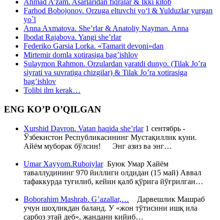
Ahmad A’zam. Asarlaridan fiqralar & Ikki kitob
Farhod Bobojonov. Orzuga eltuvchi yo‘l & Yulduzlar yurgan
yo`l
Anna Axmatova. She’rlar & Anatoliy Nayman. Anna
Ibodat Rajabova. Yangi she’rlar
Federiko Garsia Lorka. «Tamarit devoni»dan
Mirtemir domla xotirasiga bag’ishlov
Sulaymon Rahmon. Orzulardan yaratdi dunyo. (Tilak Jo’ra
siyrati va suvratiga chizgilar) & Tilak Jo’ra xotirasiga
bag’ishlov
Tolibi ilm kerak…
ENG KO’P O’QILGAN
Xurshid Davron. Vatan haqida she’rlar
1 сентябрь -
Ўзбекистон Республикасининг Мустақиллик куни.
Айём муборак бўлсин! Энг азиз ва энг…
Umar Xayyom.Ruboiylar
Буюк Умар Хайём
таваллудининг 970 йиллиги олдидан (15 май) Аввал
тафаккурда туғилиб, кейин қалб қўрига йўғрилган…
Boborahim Mashrab. G’azallar,…
Дарвешлик Машраб
учун шоҳликдан баланд. У «жон тўтисини ишқ ила
сарбоз этай деб», жандани кийиб…