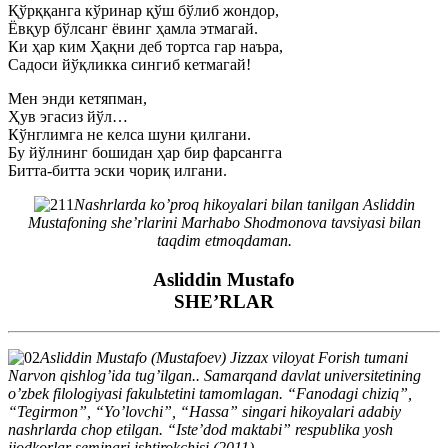
Қўрққанга кўринар қўш бўлиб жондор,
Ёвқур бўлсанг ёвинг ҳамла этмагай.
Ки ҳар ким Ҳақни деб тортса гар наъра,
Садоси йўқликка сингиб кетмагай!
Мен энди кетяпман,
Ҳув эгасиз йўл…
Кўнглимга не келса шуни қилгани.
Бу йўлнинг бошидан ҳар бир фарсангга
Битта-битта эски чориқ илгани.
Nashrlarda koʼproq hikoyalari bilan tanilgan Аsliddin
Mustafoning sheʼrlarini Marhabo Shodmonova tavsiyasi bilan
taqdim etmoqdaman.
Аsliddin Mustafo
SHE’RLАR
Аsliddin Mustafo (Mustafoev) Jizzax viloyat Forish tumani
Narvon qishlogʼida tugʼilgan.. Samarqand davlat universitetining
oʼzbek filologiyasi fakulьtetini tamomlagan. “Fanodagi chiziq”,
“Tegirmon”, “Yoʼlovchi”, “Hassa” singari hikoyalari adabiy
nashrlarda chop etilgan. “Isteʼdod maktabi” respublika yosh
ijodkorlar seminari ishtirokchisi (2011).