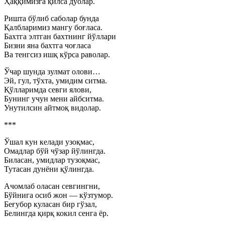
Ҳаққимизга қилса дуолар.
Ришта бўлиб саболар бунда
Қалбларимиз мангу боғласа.
Бахтга элтган бахтнинг йўллари
Бизни яна бахтга чоғласа
Ва тенгсиз ишқ кўрса раволар.
Ўчар шунда зулмат олови…
Эй, гул, тўхта, умидим ситма.
Қўлларимда севги ялови,
Бунинг учун мени айбситма.
Унутилсин айтмоқ видолар.
***
Ўшал кун келади узоқмас,
Омадлар бўй чўзар йўлингда.
Биласан, умидлар тузоқмас,
Тутасан дунёни қўлингда.
Ачомлаб оласан севгингни,
Бўйнига осиб жон — кўзтумор.
Беғубор куласан бир гўзал,
Белингда қирқ кокил сенга ёр.