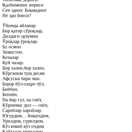
Қалбимнинг вориси
Сен эдинг. Боқмадинг
Не эди боиси?
Ўйимда айланар
Бир қатор сўроқлар,
Дилдаги орзумни
Ўроқлар ўроқлар.
Бу осмон
Зимистон.
Кечалар
Куй чалар.
Бир хазин,бир хазин,
Кўрганим туш десам
Афсуски бари чин.
Борар йўл-саҳро чўл,
Биёбон,
Бепоён.
На бир гул, на гиёҳ
Кўринмас дил — сиёҳ.
Сароблар хароблар.
Югурдим… йиқилдим,
Урилдим, сурилдим,
Кўз юмиб кўз очдим
Қайтадан тирилдим.