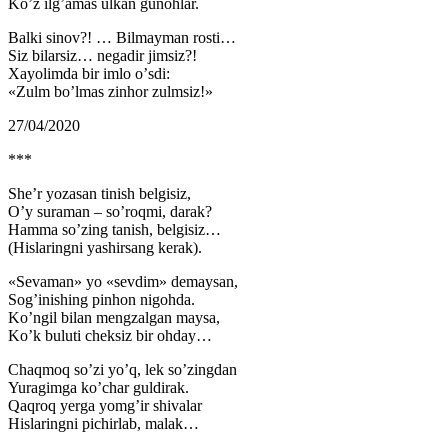
Koʼz ilgʼamas ulkan gunohlar.
Balki sinov?! … Bilmayman rosti…
Siz bilarsiz… negadir jimsiz?!
Xayolimda bir imlo oʼsdi:
«Zulm boʼlmas zinhor zulmsiz!»
27/04/2020
***
Sheʼr yozasan tinish belgisiz,
Oʼy suraman – soʼroqmi, darak?
Hamma soʼzing tanish, belgisiz…
(Hislaringni yashirsang kerak).
«Sevaman» yo «sevdim» demaysan,
Sogʼinishing pinhon nigohda.
Koʼngil bilan mengzalgan maysa,
Koʼk buluti cheksiz bir ohday…
Chaqmoq soʼzi yoʼq, lek soʼzingdan
Yuragimga koʼchar guldirak.
Qaqroq yerga yomgʼir shivalar
Hislaringni pichirlab, malak…