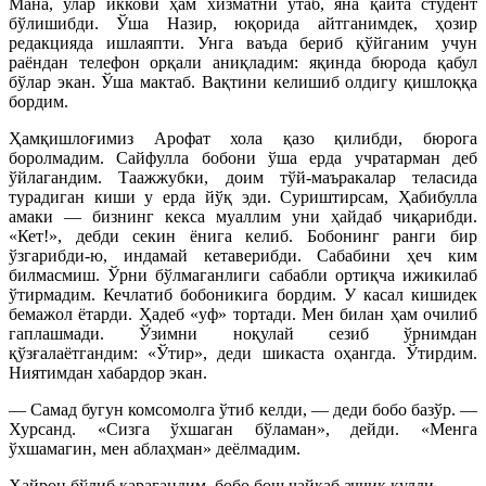
Мана, улар иккови ҳам хизматни ўтаб, яна қайта студент
бўлишибди. Ўша Назир, юқорида айтганимдек, ҳозир
редакцияда ишлаяпти. Унга ваъда бериб қўйганим учун
раёндан телефон орқали аниқладим: яқинда бюрода қабул
бўлар экан. Ўша мактаб. Вақтини келишиб олдигу қишлоққа
бордим.
Ҳамқишлоғимиз Арофат хола қазо қилибди, бюрога
боролмадим. Сайфулла бобони ўша ерда учратарман деб
ўйлагандим. Таажжубки, доим тўй-маъракалар теласида
турадиган киши у ерда йўқ эди. Суриштирсам, Ҳабибулла
амаки — бизнинг кекса муаллим уни ҳайдаб чиқарибди.
«Кет!», дебди секин ёнига келиб. Бобонинг ранги бир
ўзгарибди-ю, индамай кетаверибди. Сабабини ҳеч ким
билмасмиш. Ўрни бўлмаганлиги сабабли ортиқча ижикилаб
ўтирмадим. Кечлатиб бобоникига бордим. У касал кишидек
бемажол ётарди. Ҳадеб «уф» тортади. Мен билан ҳам очилиб
гаплашмади. Ўзимни ноқулай сезиб ўрнимдан
қўзғалаётгандим: «Ўтир», деди шикаста оҳангда. Ўтирдим.
Ниятимдан хабардор экан.
— Самад бугун комсомолга ўтиб келди, — деди бобо базўр. —
Хурсанд. «Сизга ўхшаган бўламан», дейди. «Менга
ўхшамагин, мен аблаҳман» деёлмадим.
Ҳайрон бўлиб қарагандим, бобо бош чайқаб аччиқ кулди.