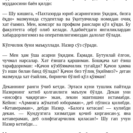
муддаосини баён қилди:
— Шу кишига, «Пахтазорда юриб асарингизни ўқидик, бизга
ёқди» мазмунида студентлар ва ўқитувчилар номидан очиқ
хат ёзамиз. Мен, комсорг ва профком раислари қўл қўяди. Бу
факултетга обрў олиб келади. Адабиётдаги янгиликлардан
хабардорлигимиз ва оперативлигимиздан далолат бўлади.
Кўпчилик буни маъқуллади. Назир сўз сўради.
— Мен ҳам ўша асарни ўқидим. Ёқмади. Бутунлай ёлғон,
чучмал нарсалар. Хат ёзишга қаршиман. Бошқача хат ёзиш
тарафдориман: «Қачон кўзбўямачилик тугайди? Қачон ҳамма
ўз иши билан банд бўлади? Қачон биз тўлиқ ўқиймиз?» деган
мазмунда хат ёзайлик, биринчи бўлиб қўл қўяман!
Деканнинг ранги ўчиб кетди. Эртаси куни тушлик пайтида
Назирнинг кетиб қолганлиги маълум бўлди. Декан уни
«инсофга чақирган» экан, лекин эшитишни истамабди.
Кейин: «Армияга жўнатиб юбораман», деб пўписа қилибди.
«Кетавераман», дебди Назир. «Балога кетасан! — кулибди
декан. — Кундузгига хизматдан қочиб киргансан-у, яна
кетавераман, деб олифтагарчилик қиласан!» Шу гап учун
Назир кетибди…