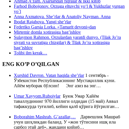
Ahmad A’zam. Asarlaridan fiqralar & Ikki kitob
Farhod Bobojonov. Orzuga eltuvchi yo‘l & Yulduzlar yurgan
yo`l
Anna Axmatova. She’rlar & Anatoliy Nayman. Anna
Ibodat Rajabova. Yangi she’rlar
Federiko Garsia Lorka. «Tamarit devoni»dan
Mirtemir domla xotirasiga bag’ishlov
Sulaymon Rahmon. Orzulardan yaratdi dunyo. (Tilak Jo’ra
siyrati va suvratiga chizgilar) & Tilak Jo’ra xotirasiga
bag’ishlov
Tolibi ilm kerak…
ENG KO’P O’QILGAN
Xurshid Davron. Vatan haqida she’rlar
1 сентябрь -
Ўзбекистон Республикасининг Мустақиллик куни.
Айём муборак бўлсин! Энг азиз ва энг…
Umar Xayyom.Ruboiylar
Буюк Умар Хайём
таваллудининг 970 йиллиги олдидан (15 май) Аввал
тафаккурда туғилиб, кейин қалб қўрига йўғрилган…
Boborahim Mashrab. G’azallar,…
Дарвешлик Машраб
учун шоҳликдан баланд. У «жон тўтисини ишқ ила
сарбоз этай деб», жандани кийиб…