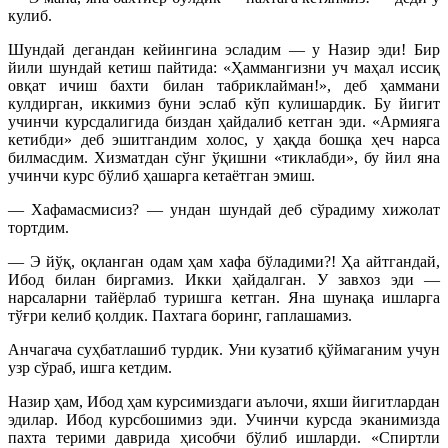
кулиб.
Шундай дегандан кейингина эсладим — у Назир эди! Бир
йили шундай кетиш пайтида: «Ҳаммангизни уч маҳал иссиқ
овқат ичиш бахти билан табриклайман!», деб ҳаммани
кулдирган, иккимиз буни эслаб кўп кулишардик. Бу йигит
учинчи курсдалигида биздан ҳайдалиб кетган эди. «Армияга
кетибди» деб эшитгандим холос, у ҳақда бошқа ҳеч нарса
билмасдим. Хизматдан сўнг ўқишни «тиклабди», бу йил яна
учинчи курс бўлиб ҳашарга кетаётган эмиш.
— Хафамасмисиз? — ундан шундай деб сўрадиму хижолат
тортдим.
— Э йўқ, оқланган одам ҳам хафа бўладими?! Ҳа айтгандай,
Ибод билан биргамиз. Икки ҳайдалган. У завхоз эди —
нарсаларни тайёрлаб туришга кетган. Яна шунақа ишларга
тўғри келиб қолдик. Пахтага боринг, гаплашамиз.
Анчагача суҳбатлашиб турдик. Уни кузатиб қўймаганим учун
узр сўраб, ишга кетдим.
Назир ҳам, Ибод ҳам курсимиздаги аълочи, яхши йигитлардан
эдилар. Ибод курсбошимиз эди. Учинчи курсда эканимизда
пахта терими даврида ҳисобчи бўлиб ишларди. «Спиртли