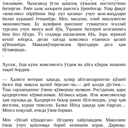
товламачи. Чаласавод ўғли қишлоқ хўжалик институтини
битирган. Раён халқ назорати раисига ўринбосар. Улар фақат
«комсомол обрўйини бир пул қилиш» учун жон-жаҳдлари
билан курашиб ётишибди. Мен, масалан, олий маълумотли
экономистман. Бу вазифани раиснинг гумаштаси эгаллаб
тургани учун менга жой йўқ. Ўқишни битириб келганимга
беш йил бўлди. Ўз соҳамда ишлаганим йўқ. Зора зерикиб
кетиб юборса, деган хаёлда комсомол етакчиси қилиб
қўйишибди. Маккажўхоричилик бригадири деса ҳам
бўлаверади..
.
Хуллас, ўша куни комсомолга ўтдим ва уйга кўкрак нишони
тақиб бордим.
— Ҳалиги ветеран ҳақида, ҳозир айтганларингни қўшиб
бизга бир мақола қилиб берсанг-чи,— деб қолди дўстим.—
Ўша сарлавҳанинг ўзини қўявериш мумкин. Ростданам, қари
қалдирғочни кўрмаганман. Бўлмаса керак. Илк комсомоллар
ҳам шунақа-да. Қалдирғоч баҳор рамзи бўлганидек, улар ҳам
янгилик, кураш тимсоли. Балки Ибод ҳақида ҳам ёзарсан…
Менга ноқулай, ичида ўзим борман.
Мен «ўйлаб кўрадиган» бўлдиму хайрлашдим. Мақолани
ёзиш учун қишлоққа бориб келишим керак. Дарвоқе,