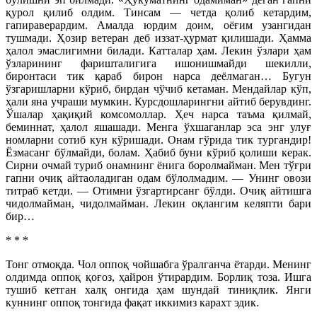
қурол қилиб олдим. Тинсам — четда қолиб кетардим,
гапираверардим. Амалда юрдим доим, оёғим узангидан
тушмади. Ҳозир ветеран деб иззат-ҳурмат қилишади. Ҳамма
ҳалол эмаслигимни билади. Катталар ҳам. Лекин ўзлари ҳам
ўзларининг фаришталигига ишонишмайди шекилли,
биронтаси тик қараб бирон нарса деёлмаган… Бугун
ўзгаришларни кўриб, бирдан чўчиб кетаман. Мендайлар кўп,
ҳали яна учраши мумкин. Курсдошларингни айтиб берувдинг.
Ўшалар ҳақиқий комсомоллар. Ҳеч нарса таъма қилмай,
беминнат, ҳалол яшашади. Менга ўхшаганлар эса энг улуғ
но
мларни сотиб кун кўришади. Онам гўрида тик тургандир!
Ёзмасанг бўлмайди, болам. Ҳабиб буни кўриб қолиши керак.
Сирни очмай туриб онамнинг ёнига боролмайман. Мен тўғри
гапни очиқ айтаоладиган одам бўлолмадим. — Унинг овози
титраб кетди. — Отимни ўзгартирсанг бўлди. Очиқ айтишга
чидолмайман, чидолмайман. Лекин оқлангим келяпти бари
бир…
* * *
Тонг отмоқда. Чол оппоқ чойшабга ўралганча ётарди. Менинг
олдимда оппоқ қоғоз, ҳайрон ўтирардим. Борлиқ тоза. Ишга
тушиб кетган халқ онгида ҳам шундай тиниқлик. Янги
куннинг оппоқ тонгида фақат иккимиз карахт эдик.