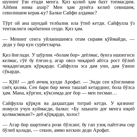
шунинг ўзи етади менга. Қиз қолиб ҳам бахт топмасдим.
Айбим нима ахир? Мен ҳам дунёга келиб севишим,
севилишим керак-ку? Балки Сайфи алдамас?
Тўрт ой ана шундай телбалик ила ўтиб кетди. Сайфулла ўз
тентаклиги оқибатини сезди. Қиз ҳам.
— Менинг сенга уйланишимга отам сираям қўймайди, —
деди у бир кун сурбетларча.
Қиз йиғлади. У шўрлик «болам бор» деёлмас, бунга ишонгиси
келмас, гўё бу ёлғон-у, агар овоз чиқариб айтса рост бўлиб
чиқадигандек қўрқарди. Сайфулла эса дам уни, дам ўзини
сўкарди.
— Қўй! — деб аччиқ кулди Арофат. — Энди сен кўнглимни
сиёҳ қилма. Сен бари бир мени ташлаб кетардинг, бола бўлса
ҳам. Мана, кўргин, кўксимда доғ бор — мен песман…
Сайфулла қўрқув ва даҳшатдан титраб кетди. У қизнинг
номуси учун куймасди, балки: «Бу лаънати доғ менга юқиб
қолмасмикан?» деб қўрқарди, холос!
— Агар бир шартимга рози бўлсанг, бу гап узоқ пайтгача сир
бўлиб қолади, — секин, аммо кескин деди Арофат.