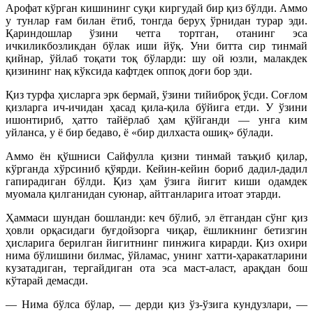
Арофат кўрган кишининг суқи киргудай бир қиз бўлди. Аммо
у тунлар ғам билан ётиб, тонгда беруҳ ўрнидан турар эди.
Қариндошлар ўзини четга тортган, отанинг эса
ичкиликбозликдан бўлак иши йўқ. Уни битта сир тинмай
қийнар, ўйлаб тоқати тоқ бўларди: шу ой юзли, малакдек
қизининг нақ кўксида кафтдек оппоқ доғи бор эди.
Қиз турфа ҳисларга эрк бермай, ўзини тийиброқ ўсди. Соғлом
қизларга ич-ичидан ҳасад қила-қила бўйига етди. У ўзини
ишонтириб, ҳатто тайёрлаб ҳам қўйганди — унга ким
уйланса, у ё бир бедаво, ё «бир дилхаста ошиқ» бўлади.
Аммо ён қўшниси Сайфулла қизни тинмай таъқиб қилар,
кўрганда хўрсиниб қўярди. Кейин-кейин бориб дадил-дадил
гапирадиган бўлди. Қиз ҳам ўзига йигит киши одамдек
муомала қилганидан суюнар, айтганларига итоат этарди.
Ҳаммаси шундан бошланди: кеч бўлиб, эл ётгандан сўнг қиз
ҳовли орқасидаги буғдойзорга чиқар, ёшликнинг бетизгин
ҳисларига берилган йигитнинг пинжига кирарди. Қиз охири
нима бўлишини билмас, ўйламас, унинг хатти-ҳаракатларини
кузатадиган, тергайдиган ота эса маст-аласт, арақдан бош
кўтарай демасди.
— Нима бўлса бўлар, — дерди қиз ўз-ўзига кундузлари, —