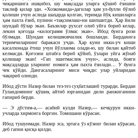
чиқаришига ишқибоз, шу мақсадда уларга қўшиб ёзишни
таклиф қилар эди. «Хозкоманда»дагилар ҳам ул-булли бўлиб
қолиши учун аслида шаҳарда қолган, теримда йўқ кишиларга
ҳам пахта ёзиб, пулини «тақсимлаш»ни шипшитди. Ҳар йили
шундай бўлар экан. Баъзилар рухсат олиб уйга бориб келар,
лекин қоғозда «килограмм ўлмас экан». Ибод бунга рози
бўлмади. Шундан келишмовчилик бошланди. Бирданига
теримчиларнинг баракаси учди. Ҳар куни икки-уч киши
касалхонада ётиш учун йўлланма олади-ю, шу билан қайтиб
келмасди. Қоғозни штабга бериб қўйиб, ўзлари уйга жўнаб
қолишар экан! «Гап эшитмаслик учун», аслида, бояги
мақсадларда уларнинг номига ҳам пахта ёзилади… У бунга
чек қўйди. Дангасаларнинг миси чиқди: улар уйларидан
чақириб олинди.
Ибод дўсти Назир билан тез-тез суҳбатлашиб турарди. Бирдан
Гуландомнинг қўшиқ айтиб юрганидан дили ранжиганини
гапириб берди.
— Э дўстим-а,— асабий кулди Назир,— кечқурун икки-
учларда хирмонга боргин. Томошани кўрасан.
Ибод тушунмади. Назир эса, эртага ўз кўзинг билан кўрасан,
деб гапни қисқа қилди.