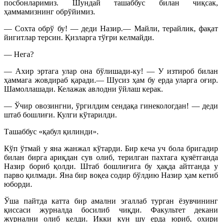
посбонларимиз. Шундай ташаббус билан чиқсак,
ҳаммамизнинг обрўйимиз.
— Сохта обрў бу! — деди Назир.— Майли, терайлик, фақат
йигитлар терсин. Қизларга тўғри келмайди.
— Нега?
— Ахир эртага улар она бўлишади-ку! — У изтироб билан
ҳаммага жовдираб қаради.— Шусиз ҳам бу ерда уларга оғир.
Шамоллашади. Келажак авлодни ўйлаш керак.
— Ўчир овозингни, ўргилдим сендақа гинекологдан! — деди
штаб бошлиғи. Кулги кўтарилди.
Ташаббус «қабул қилинди».
Кўп ўтмай у яна жанжал кўтарди. Бир кеча уч бола бригадир
билан бирга ариқдан сув олиб, терилган пахтага қуяётганда
Назир бориб қолди. Штаб бошлиғига бу ҳақда айтганда у
парво қилмади. Яна бир воқеа содир бўлдию Назир ҳам кетиб
юборди.
Ўша пайтда катта бир амални эгаллаб турган ёзувчининг
қиссаси журналда босилиб чиқди. Факультет декани
журнални олиб келди. Икки кун шу ерда юриб, охири