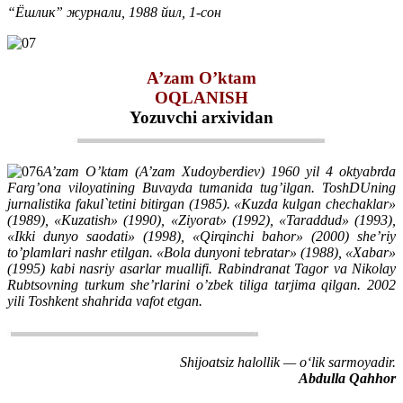
“Ёшлик” журнали, 1988 йил, 1-сон
A’zam O’ktam
OQLANISH
Yozuvchi arxividan
A’zam O’ktam (A’zam Xudoyberdiev) 1960 yil 4 oktyabrda
Farg’ona viloyatining Buvayda tumanida tug’ilgan. ToshDUning
jurnalistika fakul`tetini bitirgan (1985). «Kuzda kulgan chechaklar»
(1989), «Kuzatish» (1990), «Ziyorat» (1992), «Taraddud» (1993),
«Ikki dunyo saodati» (1998), «Qirqinchi bahor» (2000) she’riy
to’plamlari nashr etilgan. «Bola dunyoni tebratar» (1988), «Xabar»
(1995) kabi nasriy asarlar muallifi. Rabindranat Tagor va Nikolay
Rubtsovning turkum she’rlarini o’zbek tiliga tarjima qilgan. 2002
yili Toshkent shahrida vafot etgan.
Shijoatsiz halollik — o‘lik sarmoyadir.
Abdulla Qahhor