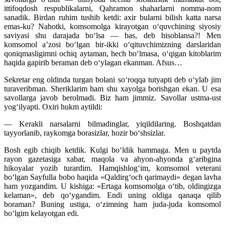
ittifoqdosh respublikalarni, Qahramon shaharlarni nomma-nom
sanadik. Birdan ruhim tushib ketdi: axir bularni bilish katta narsa
emas-ku? Nahotki, komsomolga kirayotgan o‘quvchining siyosiy
saviyasi shu darajada bo‘lsa — bas, deb hisoblansa?! Men
komsomol a’zosi bo‘lgan bir-ikki o‘qituvchimizning darslaridan
qoniqmasligimni ochiq aytaman, hech bo‘lmasa, o‘qigan kitoblarim
haqida gapirib beraman deb o‘ylagan ekanman. Afsus…
Sekretar eng oldinda turgan bolani so‘roqqa tutyapti deb o‘ylab jim
turaveribman. Sheriklarim ham shu xayolga borishgan ekan. U esa
savollarga javob berolmadi. Biz ham jimmiz. Savollar ustma-ust
yog‘ilyapti. Oxiri hukm aytildi:
— Kerakli narsalarni bilmadinglar, yiqildilaring. Boshqatdan
tayyorlanib, raykomga borasizlar, hozir bo‘shsizlar.
Bosh egib chiqib ketdik. Kulgi bo‘ldik hammaga. Men u paytda
rayon gazetasiga xabar, maqola va ahyon-ahyonda g‘aribgina
hikoyalar yozib turardim. Hamqishlog‘im, komsomol veterani
bo‘lgan Sayfulla bobo haqida «Qaldirg‘och qarimaydi» degan lavha
ham yozgandim. U kishiga: «Ertaga komsomolga o‘tib, oldingizga
kelaman», deb qo‘ygandim. Endi uning oldiga qanaqa qilib
boraman? Buning ustiga, o‘zimning ham juda-juda komsomol
bo‘lgim kelayotgan edi.