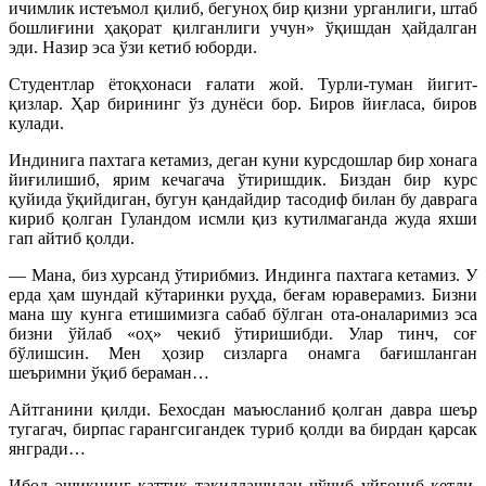
ичимлик истеъмол қилиб, бегуноҳ бир қизни урганлиги, штаб
бошлиғини ҳақорат қилганлиги учун» ўқишдан ҳайдалган
эди. Назир эса ўзи кетиб юборди.
Студентлар ётоқхонаси ғалати жой. Турли-туман йигит-
қизлар. Ҳар бирининг ўз дунёси бор. Биров йиғласа, биров
кулади.
Индинига пахтага кетамиз, деган куни курсдошлар бир хонага
йиғилишиб, ярим кечагача ўтиришдик. Биздан бир курс
қуйида ўқийдиган, бугун қандайдир тасодиф билан бу даврага
кириб қолган Гуландом исмли қиз кутилмаганда жуда яхши
гап айтиб қолди.
— Мана, биз хурсанд ўтирибмиз. Индинга пахтага кетамиз. У
ерда ҳам шундай кўтаринки руҳда, беғам юраверамиз. Бизни
мана шу кунга етишимизга сабаб бўлган ота-оналаримиз эса
бизни ўйлаб «оҳ» чекиб ўтиришибди. Улар тинч, соғ
бўлишсин. Мен ҳозир сизларга онамга бағишланган
шеъримни ўқиб бераман…
Айтганини қилди. Бехосдан маъюсланиб қолган давра шеър
тугагач, бирпас гарангсигандек туриб қолди ва бирдан қарсак
янгради…
Ибод эшикнинг қаттиқ тақиллашидан чўчиб уйғониб кетди.