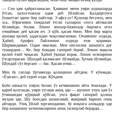
— Сен ҳам ҳайратланасан. Ҳамманг мени умри курашларда
ўтган, ҳалол-покиза одам деб ўйлайсан. Қалдирғочга
ўхшатган эдинг бир пайтлар. Э афсу-ус! Қушлар бегуноҳ, мен
эса.. Юрагимни тимдалаб ётган галларни сенга айтмасам
бўлмайди, болам. Лекин зинҳор-базинҳор бировга оғиз
очмайман деб қасам ич. Э қўй, қасам ёмон. Мен бир марта
шунақа қилиб, уддасидан чиқолмаганман. Онамнинг олдида,
Ҳабиб, Арофат, Лайлонинг олдида юзи қораман.
Шармандаман. Одам эмасман. Мен инсонлик шаънига доғ
туширдим… Ке, бир бошдан гапириб берай. Лекин мақола
қилиб ёзиб чиқасан. Ҳабиб ўқиши керак. Лекин исмларини
ўзгартирасан. Шундай қилмасанг бўлмайди. Ҳечам бўлмайди.
Шундай сўз берсанг — бас. Қасам ичма…
Мен бу гаплар ўртамизда қолишини айтдим. У кўнмади.
«Ёзасан», деб туриб олди. Кўндим.
Бобо шикаста товуш билан ўз кечмишини айта бошлади. У
қариб қолганди, умри тугаши аниқ эди — шунинг учун ҳам ўз
ўтмишидан қўрқмай қўйган, унга фақат гапириб қолиш
муҳим эди. Шу боисдан шошилмай, яширмай барини очиқ
айтарди. Узоқ ўйлаб юрганиданми, бу воқеага алоқадор ҳар
бир кишининг кечинмаларини аниқ тасвирлаб берарди…