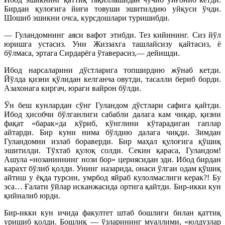
Бирдан қулоғига йиғи товуши эшитилдию уйқуси ўчди.
Шошиб эшикни очса, курсдошлари туришибди.
— Гуландомнинг аяси вафот этибди. Тез кийининг. Сиз йўл
юришга устасиз. Уни Жиззахга ташлайсизу қайтасиз, ё
бўлмаса, эртага Сирдарёга ўтаверасиз,— дейишди.
Ибод нарсаларини дўстларига топширдию жўнаб кетди.
Йўлда қизни қўлидан келганча овутди, тасалли бериб борди.
Азахонага киргач, юраги вайрон бўлди.
Ўн беш кунлардан сўнг Гуландом дўстлари сафига қайтди.
Ибод ҳисобчи бўлганлиги сабабли далага кам чиқар, қизни
фақат «барак»да кўриб, кўнглини кўтарадиган гаплар
айтарди. Бир куни нима бўлдию далага чиқди. Зимдан
Гуландомни излаб бораверди. Бир маҳал қулоғига қўшиқ
эшитилди. Тўхтаб қулоқ солди. Секин қараса, Гуландом!
Ашула «нозаниннинг нози бор» цериясидан эди. Ибод бирдан
карахт бўлиб қолди. Унинг назарида, онаси ўлган одам қўшиқ
айтиш у ёқда турсин, умрбод яйраб кулолмаслиги керак?! Бу
эса… Ғалати ўйлар исканжасида ортига қайтди. Бир-икки кун
қийналиб юрди.
Бир-икки кун ичида факултет штаб бошлиғи билан қаттиқ
уришиб қолди. Бошлиқ — ўзларининг муаллими, «юлдузлар