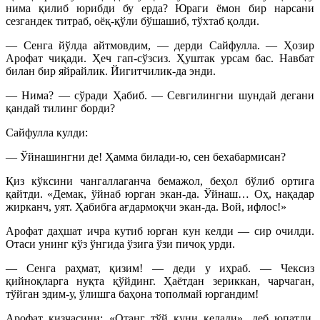
нима қилиб юрибди бу ерда? Юраги ёмон бир нарсани
сезгандек титраб, оёқ-қўли бўшашиб, тўхтаб қолди.
— Сенга йўлда айтмовдим, — дерди Сайфулла. — Ҳозир
Арофат чиқади. Ҳеч гап-сўзсиз. Ҳуштак урсам бас. Навбат
билан бир яйрайлик. Йигитчилик-да энди.
— Нима? — сўради Ҳабиб. — Севгилингни шундай дегани
қандай тилинг борди?
Сайфулла кулди:
— Ўйнашингни де! Ҳамма билади-ю, сен бехабармисан?
Қиз кўксини чангаллаганча бемажол, беҳол бўлиб ортига
қайтди. «Демак, ўйнаб юрган экан-да. Ўйнаш… Оҳ, нақадар
жирканч, уят. Ҳабибга ағдармоқчи экан-да. Вой, ифлос!»
Арофат даҳшат ичра кутиб юрган кун келди — сир очилди.
Отаси унинг кўз ўнгида ўзига ўзи пичоқ урди.
— Сенга раҳмат, қизим! — деди у иҳраб. — Чексиз
қийноқларга нуқта қўйдинг. Ҳаётдан зериккан, чарчаган,
тўйган эдим-у, ўлишга баҳона тополмай юргандим!
Арофат қизчасини: «Отанг тўй куни келади», деб юпатди.