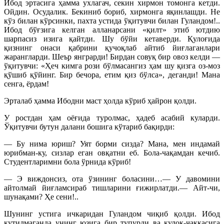
Ибод эртасига ҳамма ухлагач, секин хирмон томонга кетди.
Ойдин. Осудалик. Бекиниб бориб, хирмонга яқинлашди. Не
кўз билан кўрсинки, пахта устида ўқитувчи билан Гуландом!..
Ибод бўғзига келган алланарсани «қилт» этиб ютдию
шарпасиз изига қайтди. Шу бўйи кетаверди. Қулоғида
қизнинг онаси қабрини қучоқлаб айтиб йиғлаганлари
жарангларди. Шеър янграрди! Бирдан совуқ бир овоз келди —
ўқитувчи: «Ҳеч кимга рози бўлмасангиз ҳам шу қизга оз-моз
қўшиб қўйинг. Бир бечора, етим қиз бўлса», деганди! Мана
сенга, ёрдам!
Эрталаб ҳамма Ибодни маст ҳолда кўриб ҳайрон қолди.
У ростдан ҳам оёғида туролмас, ҳадеб асабий куларди.
Ўқитувчи бутун далани бошига кўтариб бақирди:
— Бу нима юриш? Уят борми сизда? Мана, мен индамай
юрибман-ку, сизлар еган овқатни еб. Бола-чақамдан кечиб.
Студентларимни бола ўрнида кўриб!
— Э виждонсиз, ота ўзининг боласини…— У давомини
айтолмай йиғламсираб тишларини ғижирлатди.— Айт-чи,
шунақами? Ҳе сени!..
Шунинг устига ичкаридан Гуландом чиқиб қолди. Ибод
кутилмаганда унинг юзига бир тупурди ва қулоқ-чаккасига