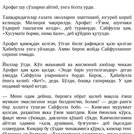
Арофат шу сўзларни айтиб, унга болта урди.
Ташқаридагилар ғалати овозларни эшитишиб, югуриб кириб
келишди. Милиция чақирилди. Арофат: «Ўзим, шунчаки
ўлдириб ташлагим келди», деб тураверди. Сайфулла ҳам,
«Хусумати борми, нима бало», деб қўйдию қутулди.
Арофат қамоқдан келгач, ўтган йили рафиқаси қазо қилган
Ҳабибулла унга уйланди. Аммо бирон жойда Сайфулланинг
сирини очмади.
Йиллар ўтди. Кўп маънавий ва жисмоний азоблар чеккан
Арофат ҳам қазо қилди. «Энди бари унутилгандир» дегаи
умидда Сайфулла уларникига борди. Бироқ… Ҳабибулла
ёнига келиб: «Кет!», деди. Бўлди, бошқа гапирмади. У ҳам
индамай чиқиб кетди.
— Мени одам дейиш, бировга ибрат қилиб мақола ёзиш
мумкин эмаслигини энди билдингми, болам? — деди ранги
бир ҳолатга тушган Сайфулла бобо. — Кимгаки мурувват
қилсам, раҳматни якка ўзим эшитдим. Ким ёмонлик кўрса,
фақат мени сўкмади, давлатни қўшиб сўкди. Камчилигимни
айтган одамни «халқ душмани, бузғунчи» деб ёқасидан
олавердим. Кимдир бу сўздан чинакамига қўрқса, кимлар тенг
бўлишни эп билмади. «Ҳукуматнинг одамиман» деган гапни