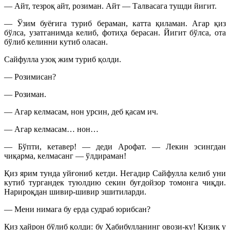
— Айт, тезроқ айт, розиман. Айт — Талвасага тушди йигит.
— Ўзим буёғига туриб бераман, катта қиламан. Агар қиз
бўлса, узатганимда келиб, фотиҳа берасан. Йигит бўлса, ота
бўлиб келинни кутиб оласан.
Сайфулла узоқ жим туриб қолди.
— Розимисан?
— Розиман.
— Агар келмасам, нон урсин, деб қасам ич.
— Агар келмасам… нон…
— Бўпти, кетавер! — деди Арофат. — Лекин эсингдан
чиқарма, келмасанг — ўлдираман!
Қиз ярим тунда уйғониб кетди. Негадир Сайфулла келиб уни
кутиб тургандек туюлдию секин буғдойзор томонга чиқди.
Нарироқдан шивир-шивир эшитиларди.
— Мени нимага бу ерда судраб юрибсан?
Қиз ҳайрон бўлиб қолди: бу Ҳабибулланинг овози-ку! Қизиқ у