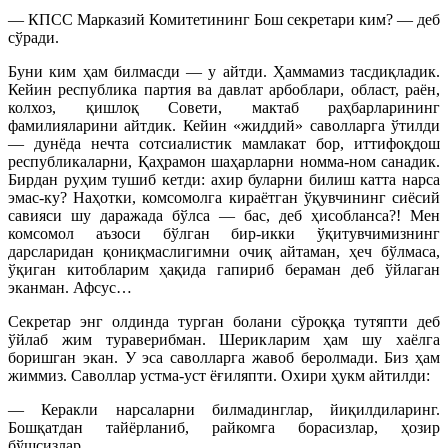
— КПСС Марказий Комитетининг Бош секретари ким? — деб
сўради.
Буни ким ҳам билмасди — у айтди. Ҳаммамиз тасдиқладик.
Кейин республика партия ва давлат арбоблари, област, раён,
колхоз, қишлоқ Совети, мактаб раҳбарларининг
фамилияларини айтдик. Кейин «жиддий» саволларга ўтилди
— дунёда нечта сотсиалистик мамлакат бор, иттифоқдош
республикаларни, Қаҳрамон шаҳарларни номма-ном санадик.
Бирдан руҳим тушиб кетди: ахир буларни билиш катта нарса
эмас-ку? Наҳотки, комсомолга кираётган ўқувчининг сиёсий
савияси шу даражада бўлса — бас, деб ҳисобланса?! Мен
комсомол аъзоси бўлган бир-икки ўқитувчимизнинг
дарсларидан қониқмаслигимни очиқ айтаман, ҳеч бўлмаса,
ўқиган китобларим ҳақида гапириб бераман деб ўйлаган
эканман. Афсус…
Секретар энг олдинда турган болани сўроққа тутяпти деб
ўйлаб жим тураверибман. Шерикларим ҳам шу хаёлга
боришган экан. У эса саволларга жавоб беролмади. Биз ҳам
жиммиз. Саволлар устма-уст ёғиляпти. Охири ҳукм айтилди:
— Керакли нарсаларни билмадинглар, йиқилдиларинг.
Бошқатдан тайёрланиб, райкомга борасизлар, ҳозир
бўшсизлар.