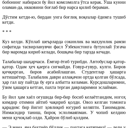
бобонинг набираси бу йил комсомолга ўтса керак. Ўша кунни
оламан-да, икковини боғлаб бир нарса қилиб бераман.
Дўстим кетди-ю, бирдан унга боғлиқ воқеалар ёдимга тушиб
кетди.
* * *
Куз келди. Кўплаб шеърларда сокинлик ва маҳзунлик рамзи
сифатида тасвирланувчи фасл Ўзбекистонга бутунлай ўзгача
бир маромда кириб келади, бошқача бир тарзда кечади.
Талабалар шаҳарчаси. Ёмғир ёғиб турибди. Автобуслар қатор-
қатор. Одам ҳеч қаерга сиғмайди. Ғовур-ғувур, кулги. Биров
қичқирган, биров асабийлашган. Студентлар ҳашарга
кетишаётир. Талабалик даври аллақачон ортда қолган бўлсада,
ҳар гал шу пайтда бу ерга албатта келаман. Курсдошларимни,
ўзим ҳашарга кетган, пахта терган даврларимни эслайман.
Бу йил ҳам хаёл оғушида бир-бир босиб келаётгандим, ногоҳ
кимдир отимни айтиб чақириб қолди. Овоз келган томонга
қарадим: бир йигит ҳовлиқиб югуриб келяпти. Танимадим.
Нимасидир таниш, бироқ эслолмаяпман. У чопиб келдию
мени қучоқлаб олди. Ҳайрон бўлиб қолдим.
— Э мана, яна бахтиёр бўлдик — пахтага кетяпмиз! — деди у