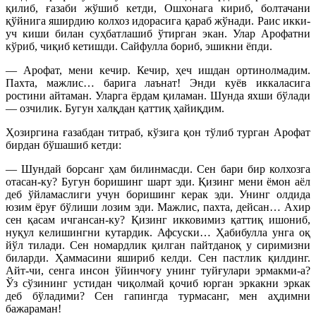
қилиб, ғазаби жўшиб кетди, Ошхонага кириб, болтачани
қўйнига яширдию колхоз идорасига қараб жўнади. Раис икки-
уч киши билан суҳбатлашиб ўтирган экан. Улар Арофатни
кўриб, чиқиб кетишди. Сайфулла бориб, эшикни ёпди.
— Арофат, мени кечир. Кечир, ҳеч ишдан ортинолмадим.
Пахта, мажлис… барига лаънат! Энди куёв иккаласига
ростини айтаман. Уларга ёрдам қиламан. Шунда яхши бўлади
— озчилик. Бугун халқдан қаттиқ ҳайиқдим.
Ҳозиргина ғазабдан титраб, кўзига қон тўлиб турган Арофат
бирдан бўшашиб кетди:
— Шундай борсанг ҳам билинмасди. Сен бари бир колхозга
отасан-ку? Бугун боришинг шарт эди. Қизинг мени ёмон аёл
деб ўйламаслиги учун боришинг керак эди. Унинг олдида
юзим ёруғ бўлиши лозим эди. Мажлис, пахта, дейсан… Ахир
сен қасам ичгансан-ку? Қизинг икковимиз қаттиқ ишониб,
нуқул келишингни кутардик. Афсуски… Ҳабибулла унга оқ
йўл тилади. Сен номардлик қилган пайтданоқ у сиримизни
биларди. Ҳаммасини яшириб келди. Сен пастлик қилдинг.
Айт-чи, сенга инсон ўйинчоғу унинг туйғулари эрмакми-а?
Ўз сўзининг устидан чиқолмай қочиб юрган эркакни эркак
деб бўладими? Сен гапингда турмасанг, мен аҳдимни
бажараман!