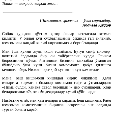
Тошкент шаҳрида вафот этган.
Шижоатсиз ҳалоллик — ўлик сармоядир.
Абдулла Қаҳҳор
Собиқ курсдош дўстим ҳозир ёшлар газетасида хизмат
қиляпти. У билан кўп суҳбатлашамиз. Яқинда гап айланиб,
комсомолга қандай қилиб кирганимизга бориб тақалди.
Мен ўша кунни жуда яхши эслайман. Бутун синф пионер-
вожатий ёрдамида бир ой тайёргарлик кўрди. Райком
бюросининг кўчма йиғилиши бизнинг мактабда ўтадиган
бўлибдию ўша куни бизни комсомолга қабул қилишга
келишилибди. Ниҳоят, орзиқиб кутилган кун ҳам келди.
Мана, беш киши-беш кишидан кириб чиқяпмиз. Ҳали
ичкарига кирмаган болалар комсомол сафига ўтганлардан:
«Нима бўлди, қанақа савол беришди?» деб сўрашарди. Улар
бепарвогина: «Э, осон!» деярдилару кулиб қўйишарди.
Навбатим етиб, мен ҳам ичкарига кирдим. Беш кишимиз. Раён
комсомол комитетининг биринчи секретари энг олдинда
турган болага қараб: