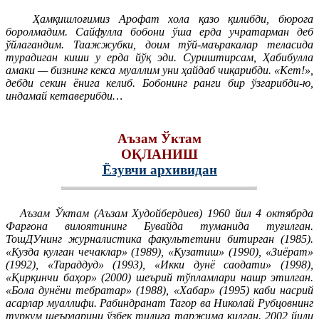
Ҳамқишлоғимиз Арофат хола қазо қилибди, бюрога
боролмадим. Сайфулла бобони ўша ерда учратарман деб
ўйлагандим. Таажжубки, доим тўй-маъракалар теласида
турадиган киши у ерда йўқ эди. Суриштирсам, Ҳабибулла
амаки — бизнинг кекса муаллим уни ҳайдаб чиқарибди. «Кет!»,
дебди секин ёнига келиб. Бобонинг ранги бир ўзгарибди-ю,
индамай кетаверибди…
Аъзам Ўктам
ОҚЛАНИШ
Ёзувчи архивидан
Аъзам Ўктам (Аъзам Худойбердиев) 1960 йил 4 октябрда
Фарғона вилоятининг Бувайда туманида туғилган.
ТошДУнинг журналистика факультетини битирган (1985).
«Кузда кулган чечаклар» (1989), «Кузатиш» (1990), «Зиёрат»
(1992), «Тараддуд» (1993), «Икки дунё саодати» (1998),
«Қирқинчи баҳор» (2000) шеърий тўпламлари нашр этилган.
«Бола дунёни тебратар» (1988), «Хабар» (1995) каби насрий
асарлар муаллифи. Рабиндранат Тагор ва Николай Рубцовнинг
туркум шеърларини ўзбек тилига таржима қилган. 2002 йили