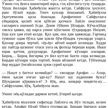
Ўзини гоҳ бунга ишонтириб юрса, гоҳ кўнглига ғулу тушарди.
Уруш йиллари Ҳабибулла жангга кетди, Сайфулла ҳосилот,
раис бўлиб юрди. Тинч кунлар бошланиб, Ҳабибулла
ўқитувчилик қила бошлади. Арофатнинг Сайфуллага
уйқашроқ қилиб исм қўйган қизчаси Лайло онасининг
гапларига ишониб ўсди. Доим тўйини ўйларди. Кўча-кўйда
эзилса ҳамки, шу нарса унинг кўнглини тўлдирарди. Ниҳоят,
ўша кун ҳам етиб келди. Қиз ҳам, она ҳам ҳаяжонда. Гарчанд
тумонат одам бўлса ҳам ҳовли бўм-бўшдек туюларди уларга.
Қизлар доира чертиб, «ёр-ёр» айтиб кириб келишди. Худди
шу пайтда қизнинг отаси унга оқ фотиҳа бериши керак. Икки
юрак қаттиқ дукурларди. Арофатнинг кўзлари олазарак.
Бироқ… Бироқ йигирма уч йил кутган бахти сира келмасди.
Бирдан кўзлари хира тортиб, боши айланиб кетди. Тўйхонада
бир муддат ўнғайсизлик ҳукм суриб қолди.
— Наҳот у баттол келмайди? — эзиларди Арофат. — Ахир,
ёмон қасам ичган эди-ку? Наҳот шу аҳдиниям бузса?
Шунданам қўрқмаса-я? Э йўқ, ана, кимдир чиқяпти-ку…
Сайфуллами, йўқ, Ҳабибулла экан.
Унинг оёқ-қўлидан дармон кетиб, ўтириб қолди.
Ҳабибулла муаллим сифатида Лайлога оқ йўл тилади, келин
кетди. Арофат ўйлаб ўйига етолмасди. Бирдан барчаси алам