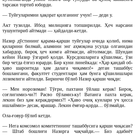
тарсаки тортиб юборди.
— Туйғуларимни ҳақорат қилганинг учун! — деди у.
Акт тузилди. Ибод милицияга топширилди. Ҳеч нарсани
тушунтириб айтмади — ҳайдалди-кетди.
Назир дўстининг қарама-қарши туйғулар ичида қолиб, нима
қиларини билмай, аламини энг аҳмоқона усулда олганидан
хабардор, бироқ ҳеч кимга айтмасди, айтолмасди. Шундан
кейин Назир ўзгариб қолди. Курсдошларига қўшилмас, ўзи
бир четда ёлғиз юрарди. Бир куни линейкада: «Ҳар қандай об-
ҳаво шароитида ҳам далага чиқамиз!» деган ташаббус
бошлангани, факултет студентлари ҳам бунга қўшилишлари
лозимлиги айтилди. Биринчи бўлиб Назир қарши чиқди:
— Мен норозиман! Тўғри, пахтани ўйлаш керак! Бироқ,
соғлигимиз-чи?! Расво бўламиз-ку! Ватанга пахта керак,
лекин биз ҳам керакдирмиз?! «Ҳаво очиқ кунлари уч ҳисса
ишлаймиз» десак, ярашар. Лекин ёмғир-қорда… бўлмайди.
Ола-ғовур бўлиб кетди.
— Нега комсомол комитетининг ташаббусига қарши чиқасан?
— Штаб бошлиғи Назирга чақчайди.— Биз адабиёт