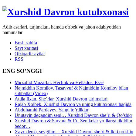
Adib asarlari, tarjimalari, hamda o'zbek va jahon adabiyotidan
namunalar
Bosh sahifa
Sayt xaritasi
Qiziqarli saytlar
RSS
ENG SO’NGGI
Mirzohid Muzaffar. Hechlik va Hellados. Esse
Najmiddin Komilov. Tasavvuf & Najmiddin Komilov bilan
suhbatlar (Video)
Attila Ilxan. She’rlar. Xurshid Davron tarjimalari
Rajab Xolbek. Xurshid Davron va uning kutubxonasi haqida
Abduhamid Pardayev. Yangi to’rtliklar
Unutayin degandim seni… Xurshid Davron she’ri & Qo’shiq
Xurshid Davron & Sarvara & IA. Sen kelar yo’llarga tikildim
bedor…
Xayr, dema, sevgilim… Xurshid Davron she’ri & Ikki qo’shiq