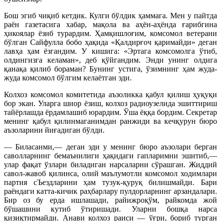
Бош эгиб чиқиб кетдик. Кулги бўлдик ҳаммага. Мен у пайтда
раён газетасига хабар, мақола ва аҳён-аҳёнда ғарибгина
ҳикоялар ёзиб турардим. Ҳамқишлоғим, комсомол ветерани
бўлган Сайфулла бобо ҳақида «Қалдирғоч қаримайди» деган
лавҳа ҳам ёзгандим. У кишига: «Эртага комсомолга ўтиб,
олдингизга келаман», деб қўйгандим. Энди унинг олдига
қанақа қилиб бораман? Бунинг устига, ўзимнинг ҳам жуда-
жуда комсомол бўлгим келаётган эди.
Колхоз комсомол комитетида аъзоликка қабул қилиш ҳуқуқи
бор экан. Уларга шиор ёзиш, колхоз радиоузелида эшиттириш
тайёрлашда ёрдамлашиб юрардим. Ўша ёққа бордим. Секретар
менинг қабул қилинмаганимдан ранжиди ва кечқурун бюро
аъзоларини йиғадиган бўлди.
— Биласанми,— деган эди у менинг бюро аъзолари берган
саволларнинг бемаънилиги ҳақидаги гапларимни эшитиб,—
улар фақат ўзлари биладиган нарсаларни сўрашган. Жиддий
савол-жавоб қилинса, олий маълумотли комсомол ходимлари
партия сЪездларини ҳам тузук-қуруқ билишмайди. Бари
раёндаги катта-кичик раҳбарлару пулдорларнинг арзандалари.
Бир оз бу ерда ишлашади, райижроқўм, райкомда жой
бўшашини кутиб ўтиришади. Уларни бошқа нарса
қизиқтирмайди. Анави колхоз раиси — ўғри, бориб турган