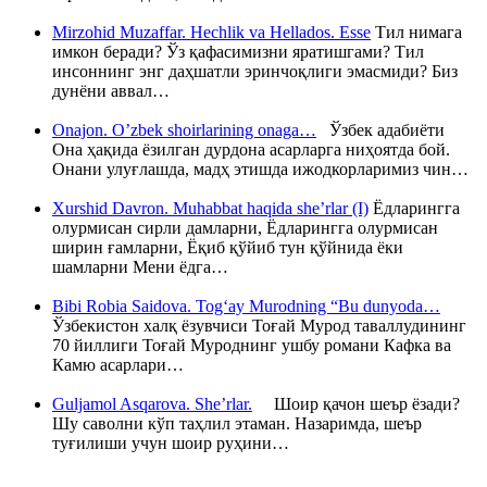
Mirzohid Muzaffar. Hechlik va Hellados. Esse
Тил нимага
имкон беради? Ўз қафасимизни яратишгами? Тил
инсоннинг энг даҳшатли эринчоқлиги эмасмиди? Биз
дунёни аввал…
Onajon. O’zbek shoirlarining onaga…
Ўзбек адабиёти
Она ҳақида ёзилган дурдона асарларга ниҳоятда бой.
Онани улуғлашда, мадҳ этишда ижодкорларимиз чин…
Xurshid Davron. Muhabbat haqida she’rlar (I)
Ёдларингга
олурмисан сирли дамларни, Ёдларингга олурмисан
ширин ғамларни, Ёқиб қўйиб тун қўйнида ёки
шамларни Мени ёдга…
Bibi Robia Saidova. Tog‘ay Murodning “Bu dunyoda…
Ўзбекистон халқ ёзувчиси Тоғай Мурод таваллудининг
70 йиллиги Тоғай Муроднинг ушбу романи Кафка ва
Камю асарлари…
Guljamol Asqarova. She’rlar.
Шоир қачон шеър ёзади?
Шу саволни кўп таҳлил этаман. Назаримда, шеър
туғилиши учун шоир руҳини…