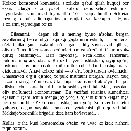
Kolxoz komsomol komitetida a’zolikka qabul qilish huquqi bor
ekan. Ularga shior yozish, kolxoz radiouzelida eshittirish
tayyorlashda yordamlashib yurardim. O‘sha yoqqa bordim. Sekretar
mening qabul qilinmaganimdan ranjidi va kechqurun byuro
a’zolarini yig‘adigan bo‘ldi.
— Bilasanmi,— degan edi u mening byuro a’zolari bergan
savollarning bema’niligi haqidagi gaplarimni eshitib,— ular faqat
o‘zlari biladigan narsalarni so‘rashgan. Jiddiy savol-javob qilinsa,
oliy ma’lumotli komsomol xodimlari partiya s’ezdlarini ham tuzuk-
quruq bilishmaydi. Bari rayondagi katta-kichik rahbarlaru
puldorlarning arzandalari. Bir oz bu yerda ishlashadi, rayijroqo‘m,
raykomda joy bo‘shashini kutib o‘tirishadi. Ularni boshqa narsa
qiziqtirmaydi. Anavi kolxoz raisi — o‘g‘ri, borib turgan tovlamachi.
Chalasavod o‘g‘li qishloq xo‘jalik institutini bitirgan. Rayon xalq
nazorati raisiga o‘rinbosar. Ular faqat «komsomol obro‘yini bir pul
qilish» uchun jon-jahdlari bilan kurashib yotishibdi. Men, masalan,
oliy ma’lumotli ekonomistman. Bu vazifani raisning gumashtasi
egallab turgani uchun menga joy yo‘q. O‘qishni bitirib kelganimga
besh yil bo‘ldi. O‘z sohamda ishlaganim yo‘q. Zora zerikib ketib
yuborsa, degan xayolda komsomol yetakchisi qilib qo‘yishibdi.
Makkajo‘xorichilik brigadiri desa ham bo‘laveradi…
Xullas, o‘sha kuni komsomolga o‘tdim va uyga ko‘krak nishoni
taqib bordim.