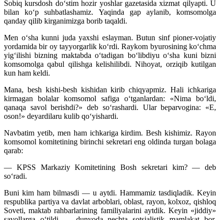
Sobiq kursdosh do‘stim hozir yoshlar gazetasida xizmat qilyapti. U
bilan ko‘p suhbatlashamiz. Yaqinda gap aylanib, komsomolga
qanday qilib kirganimizga borib taqaldi.
Men o‘sha kunni juda yaxshi eslayman. Butun sinf pioner-vojatiy
yordamida bir oy tayyorgarlik ko‘rdi. Raykom byurosining ko‘chma
yig‘ilishi bizning maktabda o‘tadigan bo‘libdiyu o‘sha kuni bizni
komsomolga qabul qilishga kelishilibdi. Nihoyat, orziqib kutilgan
kun ham keldi.
Mana, besh kishi-besh kishidan kirib chiqyapmiz. Hali ichkariga
kirmagan bolalar komsomol safiga o‘tganlardan: «Nima bo‘ldi,
qanaqa savol berishdi?» deb so‘rashardi. Ular beparvogina: «E,
oson!» deyardilaru kulib qo‘yishardi.
Navbatim yetib, men ham ichkariga kirdim. Besh kishimiz. Rayon
komsomol komitetining birinchi sekretari eng oldinda turgan bolaga
qarab:
— KPSS Markaziy Komitetining Bosh sekretari kim? — deb
so‘radi.
Buni kim ham bilmasdi — u aytdi. Hammamiz tasdiqladik. Keyin
respublika partiya va davlat arboblari, oblast, rayon, kolxoz, qishloq
Soveti, maktab rahbarlarining familiyalarini aytdik. Keyin «jiddiy»
savollarga o‘tildi — dunyoda nechta sotsialistik mamlakat bor,