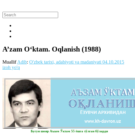
A’zam O‘ktam. Oqlanish (1988)
Muallif
Adib
:
O'zbek tarixi, adabiyoti va madaniyati
04.10.2015
izoh yo'q
Бугун шоир Аъзам Ўктам 55 ёшга тўлган бўларди