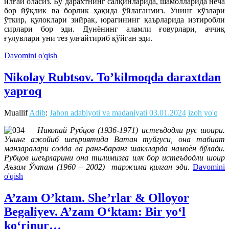
илғай оласиз. Бу дарахтнинг салқинларида, шамолларида неча
бор йўқлик ва борлик ҳақида ўйлаганмиз. Унинг кўзлари
ўткир, қулоклари зийрак, юрагининг қаърларида изтиробли
сирлари бор эди. Дунёнинг аламли ғовурлари, аччиқ
ғулувлари уни тез улғайтириб қўйган эди.
Davomini o'qish
Nikolay Rubtsov. To’kilmoqda daraxtdan
yaproq
Muallif
Adib
:
Jahon adabiyoti va madaniyati
03.01.2024
izoh yo'q
Никопай Рубцов (1936-1971) истеъдодли рус шоири.
Унинг ажойиб шеъриятида Ватан туйгуси, она табиат
манзаралари содда ва ранг-баранг шаклларда намоён бўлади.
Рубцов шеърларини она тилимизга илк бор истеъдодли шоир
Аъзам Ўктам (
1960 – 2002)
таржима қилган эди.
Davomini
o'qish
A’zam O’ktam. She’rlar & Olloyor
Begaliyev. A’zam O‘ktam: Bir yo‘l
ko‘rinur…