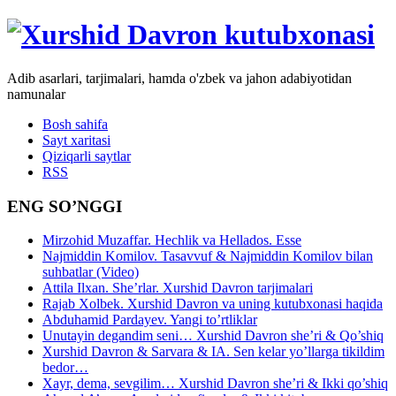
Adib asarlari, tarjimalari, hamda o'zbek va jahon adabiyotidan
namunalar
Bosh sahifa
Sayt xaritasi
Qiziqarli saytlar
RSS
ENG SO’NGGI
Mirzohid Muzaffar. Hechlik va Hellados. Esse
Najmiddin Komilov. Tasavvuf & Najmiddin Komilov bilan
suhbatlar (Video)
Attila Ilxan. She’rlar. Xurshid Davron tarjimalari
Rajab Xolbek. Xurshid Davron va uning kutubxonasi haqida
Abduhamid Pardayev. Yangi to’rtliklar
Unutayin degandim seni… Xurshid Davron she’ri & Qo’shiq
Xurshid Davron & Sarvara & IA. Sen kelar yo’llarga tikildim
bedor…
Xayr, dema, sevgilim… Xurshid Davron she’ri & Ikki qo’shiq