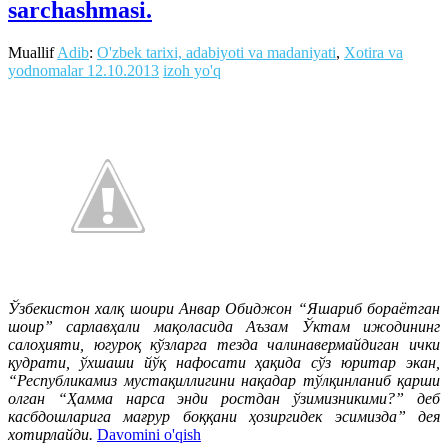
sarchashmasi.
Muallif
Adib
:
O'zbek tarixi, adabiyoti va madaniyati
,
Xotira va
yodnomalar
12.10.2013
izoh yo'q
Ўзбекистон халқ шоири Анвар Обиджон “Яшариб бораётган
шоир” сарлавҳали мақоласида Аъзам Ўктам ижодининг
салоҳияти, югуроқ кўзларга тезда чалинавермайдиган ички
қудрати, ўхшаши йўқ нафосати ҳақида сўз юритар экан,
“Республикамиз мустақиллигини нақадар тўлқинланиб қарши
олган “Ҳамма нарса энди ростдан ўзимизникими?” деб
касбдошларига мағрур боққани ҳозиргидек эсимизда” дея
хотирлайди.
Davomini o'qish