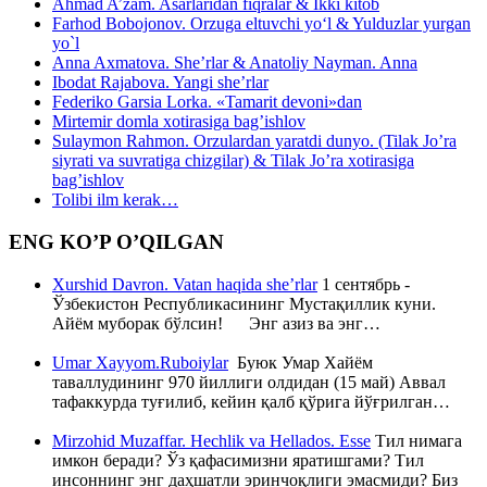
Ahmad A’zam. Asarlaridan fiqralar & Ikki kitob
Farhod Bobojonov. Orzuga eltuvchi yo‘l & Yulduzlar yurgan
yo`l
Anna Axmatova. She’rlar & Anatoliy Nayman. Anna
Ibodat Rajabova. Yangi she’rlar
Federiko Garsia Lorka. «Tamarit devoni»dan
Mirtemir domla xotirasiga bag’ishlov
Sulaymon Rahmon. Orzulardan yaratdi dunyo. (Tilak Jo’ra
siyrati va suvratiga chizgilar) & Tilak Jo’ra xotirasiga
bag’ishlov
Tolibi ilm kerak…
ENG KO’P O’QILGAN
Xurshid Davron. Vatan haqida she’rlar
1 сентябрь -
Ўзбекистон Республикасининг Мустақиллик куни.
Айём муборак бўлсин! Энг азиз ва энг…
Umar Xayyom.Ruboiylar
Буюк Умар Хайём
таваллудининг 970 йиллиги олдидан (15 май) Аввал
тафаккурда туғилиб, кейин қалб қўрига йўғрилган…
Mirzohid Muzaffar. Hechlik va Hellados. Esse
Тил нимага
имкон беради? Ўз қафасимизни яратишгами? Тил
инсоннинг энг даҳшатли эринчоқлиги эмасмиди? Биз