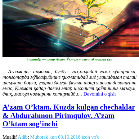
4 октябр — шоир Аъзам Ўктам таваллуд топган кун
Аъзамнинг армонли, булбул чаҳ-чаҳидай ғами кўтаринки,
тонготарда мўйсафиднинг ҳикматидай зиё улашадиган талай
шеърлари борки, уларни ўқиган ўқувчи шоир яшаган даврнигина
эмас, Қиёмат қадар давом этар инсоният ҳаётининг маъсум,
ёниқ, масъул чоғларини хотирлайди…
Davomini o'qish
A’zam O’ktam. Kuzda kulgan chechaklar
& Abdurahmon Pirimqulov. A’zam
O’ktam sog’inchi
Muallif
Adib
:
Muborak kun
03.10.2016
izoh yo'q