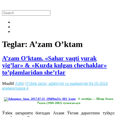
Teglar: A’zam O’ktam
A’zam O’ktam. «Sahar vaqti yurak
yig’lar» & «Kuzda kulgan chechaklar»
to’plamlaridan she’rlar
Muallif
Adib
:
O'zbek tarixi, adabiyoti va madaniyati
04.10.2024
комментария 4
4 октябрь — Шоир Аъзам
Ўктам (1960-2002) туғилган кун
Ўзбек шеърияти боғидан Аъзам Ўктам дарахтини туйқус