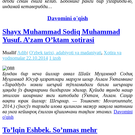
дебди секин ёнига келиб. Бобонинг ранги бир ўзгарибди-ю,
индамай кетаверибди…
Davomini o'qish
Shayx Muhammad Sodiq Muhammad
Yusuf. A’zam O’ktam xotirasi
Muallif
Adib
:
O'zbek tarixi, adabiyoti va madaniyati
,
Xotira va
yodnomalar
22.10.2014
1 izoh
Бундан бир неча йиллар аввал Шайх Муҳаммад Содиқ
Муҳаммад Юсуф ҳазратлари марҳум шоир Аъзам Ўктамнинг
«Тараддуд» номли шеърий тўпламидаги баъзи шеърлари
ҳақида ўз фикрларини билдирган эдилар. Қуйида яқинда нашр
этилган шоирнинг янги китобида (Ўктам, Аъзам. Саҳар
вақти юрак йиғлар: Шеърлар. — Тошкент: Мovarounnahr,
2014.) сўнгсўз тарзида илова қилинган мазкур мақола матнини
ва унга кейинроқ ёзилган қўшимчани тақдим этамиз.
Davomini
o'qish
To’lqin Eshbek. So’nmas mehr