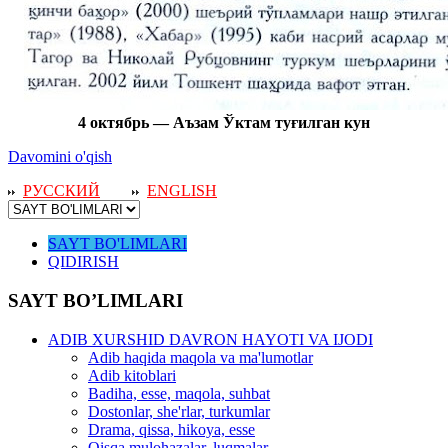
4 октябрь — Аъзам Ўктам туғилган кун
Davomini o'qish
РУССКИЙ
ENGLISH
SAYT BO'LIMLARI
QIDIRISH
SAYT BO’LIMLARI
ADIB XURSHID DAVRON HAYOTI VA IJODI
Adib haqida maqola va ma'lumotlar
Adib kitoblari
Badiha, esse, maqola, suhbat
Dostonlar, she'rlar, turkumlar
Drama, qissa, hikoya, esse
Qisqa mulohazalar, luqmalar