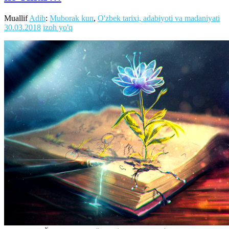
Muallif
Adib
:
Muborak kun
,
O'zbek tarixi, adabiyoti va madaniyati
30.03.2018
izoh yo'q