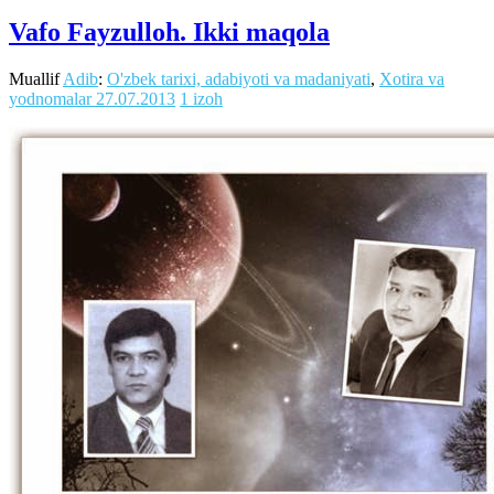
Vafo Fayzulloh. Ikki maqola
Muallif
Adib
:
O'zbek tarixi, adabiyoti va madaniyati
,
Xotira va
yodnomalar
27.07.2013
1 izoh