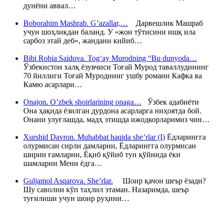
дунёни аввал…
Boborahim Mashrab. G’azallar,…
Дарвешлик Машраб
учун шоҳликдан баланд. У «жон тўтисини ишқ ила
сарбоз этай деб», жандани кийиб…
Bibi Robia Saidova. Tog‘ay Murodning “Bu dunyoda…
Ўзбекистон халқ ёзувчиси Тоғай Мурод таваллудининг
70 йиллиги Тоғай Муроднинг ушбу романи Кафка ва
Камю асарлари…
Onajon. O’zbek shoirlarining onaga…
Ўзбек адабиёти
Она ҳақида ёзилган дурдона асарларга ниҳоятда бой.
Онани улуғлашда, мадҳ этишда ижодкорларимиз чин…
Xurshid Davron. Muhabbat haqida she’rlar (I)
Ёдларингга
олурмисан сирли дамларни, Ёдларингга олурмисан
ширин ғамларни, Ёқиб қўйиб тун қўйнида ёки
шамларни Мени ёдга…
Guljamol Asqarova. She’rlar.
Шоир қачон шеър ёзади?
Шу саволни кўп таҳлил этаман. Назаримда, шеър
туғилиши учун шоир руҳини…