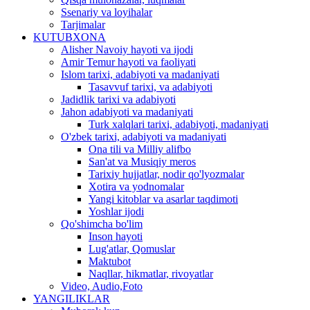
Ssenariy va loyihalar
Tarjimalar
KUTUBXONA
Alisher Navoiy hayoti va ijodi
Amir Temur hayoti va faoliyati
Islom tarixi, adabiyoti va madaniyati
Tasavvuf tarixi, va adabiyoti
Jadidlik tarixi va adabiyoti
Jahon adabiyoti va madaniyati
Turk xalqlari tarixi, adabiyoti, madaniyati
O'zbek tarixi, adabiyoti va madaniyati
Ona tili va Milliy alifbo
San'at va Musiqiy meros
Tarixiy hujjatlar, nodir qo'lyozmalar
Xotira va yodnomalar
Yangi kitoblar va asarlar taqdimoti
Yoshlar ijodi
Qo'shimcha bo'lim
Inson hayoti
Lug'atlar, Qomuslar
Maktubot
Naqllar, hikmatlar, rivoyatlar
Video, Audio,Foto
YANGILIKLAR