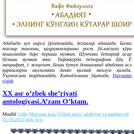
Адабиёт ҳеч нарса ўргатмайди, деганлар адашади. Балки
тасвир танлови, қаҳрамонларнинг рост ўй-хаёлига кўра
яхшиликдан дарс бериши мумкин. Шунчаки бетараф асар
бўлиши мумкин эмас. Тафаккурда бетарафлик йўқ. Ё
маърифат, ё жаҳолат. Боши бутун донишманд адибгина асл
қарашларни ақллиликни даъво қилмай маълум қилади.
Ўқувчисини тарбиялайди. Китобхонини ўқитади.
Davomini
o'qish
XX asr o’zbek she’riyati
antologiyasi.A’zam O’ktam.
Muallif
Adib
:
Muborak kun
,
O'zbek tarixi, adabiyoti va madaniyati
03.10.2012
izoh yo'q