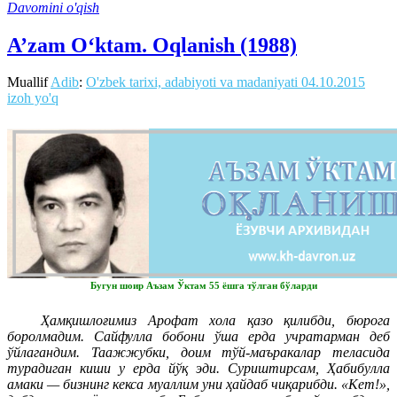
Davomini o'qish
A’zam O‘ktam. Oqlanish (1988)
Muallif
Adib
:
O'zbek tarixi, adabiyoti va madaniyati
04.10.2015
izoh yo'q
Бугун шоир Аъзам Ўктам 55 ёшга тўлган бўларди
Ҳамқишлоғимиз Арофат хола қазо қилибди, бюрога
боролмадим. Сайфулла бобони ўша ерда учратарман деб
ўйлагандим. Таажжубки, доим тўй-маъракалар теласида
турадиган киши у ерда йўқ эди. Суриштирсам, Ҳабибулла
амаки — бизнинг кекса муаллим уни ҳайдаб чиқарибди. «Кет!»,