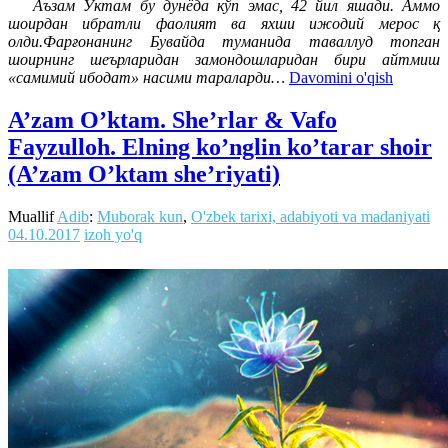
Аъзам Ўктам бу дунёда кў​п эмас, 42 йил яшади. Аммо
шоирдан ибратли фаолият ва яхши ижодий мерос қ​
олди.Фарғонанинг Бувайда туманида таваллуд топган
шоирнинг шеърларидан замондошларидан бири айтмиш
«самимий ибодат» насими тараларди…
Davomini o'qish
A’zam O’ktam. She’rlar & Vafo
Fayzulloh. Elning ko’nglin ko’tarar shoir
(A’zam O’ktam she’riyati)
Muallif
Adib
:
Muborak kun
,
O'zbek tarixi, adabiyoti va madaniyati
04.10.2017
izoh yo'q