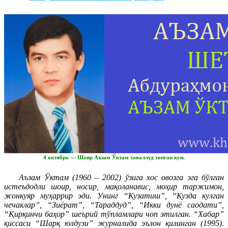
4 октябрь — Шоир Аъзам Ўктам таваллуд топган кун.
Аъзам Ўктам (1960 – 2002) ўзига хос овозга эга бўлган
истеъдодли шоир, носир, мақоланавис, моҳир таржимон,
жонкуяр муҳаррир эди. Унинг “Кузатиш”, “Кузда кулган
чечаклар”, “Зиёрат”, “Тараддуд”, “Икки дунё саодати”,
“Қирқинчи баҳор” шеърий тўпламлари чоп этилган. “Хабар”
қиссаси “Шарқ юлдузи” журналида эълон қилинган (1995).