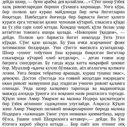
дейди шоир, — буни арабча дея қолайлик…» Сўнг шоир ўзбек
халқ ривоятларидан бирини сўзлашга киришади. Унга кўра,
бир полвон қиз кураш майдонида бир неча йигитларни
йиқитади. Навбатдаги йиғинда бир барваста йигит ҳалиги
кураги ерга тегмаган қизни чунонам кўтариб, елкасига қўяди
ва ўз уйи сари олиб кетади. Кимдир чиқиб, қўли билан улар
кетаётган томонга ишора қилади. «Никоҳини ўқидим», —
дейди. Полвон қиз барваста йигит никоҳида ўнта ўғил
кўради. Сўнг қазо қилади. Бу ўша ички асарчанинг фоже
хотимасини билдиради. Уни сўнгги манзилга кузатадилар.
Шоир «унинг тобутини ўша курашда йиқилган йигитлар
елкаларида кўтариб олиб кетдилар», – деган ғояни асар
бағрига сингдирган. Бу гапда жуда катта маърифий ҳикмат
бор. Муаллиф «қанча кучли бўлмасин, аёл аёллигича қолмоғи
лозим. Унга бешик тебратиш ярашади, кураш тушиш эмас»,
демоқчи. Достон сўнггида эса ғоявий жиҳатдан юқоридаги
икки ривоят мазмунини рад этадиган учинчи ривоят қаламга
олинади. Унда шоир халқимиз тарихида ва маданиятида
мавжуд алоҳида ўринга эга воқеани назм риштасига тортади.
Қўқон хони Амир Умархон ва малика Нодира қисматидаги
бир ўзбек аёлининг садоқатини улуғлайди. Алқисса: Қўқон
хони Амир Умархон оилавий можароларнинг бирида малика
Нодирага «хазинадан ўзинг учун нимаики қимматбаҳо, зарур
бўлса, ўшани олиб Шаҳрихонга кетавер»,— дейди. Ва ўзи
ётоғига кириб уйқуга кетади… Бир пайт хон отнинг оёқ