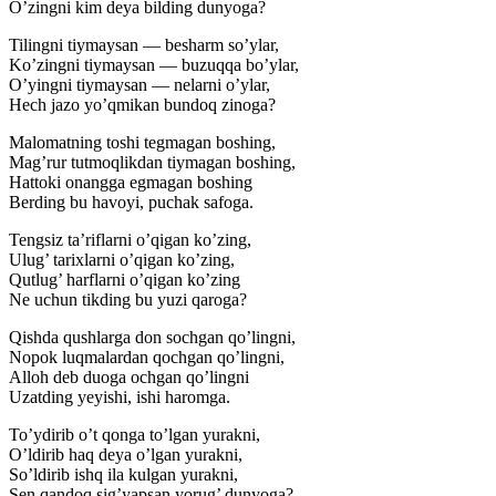
O’zingni kim deya bilding dunyoga?
Tilingni tiymaysan — besharm so’ylar,
Ko’zingni tiymaysan — buzuqqa bo’ylar,
O’yingni tiymaysan — nelarni o’ylar,
Hech jazo yo’qmikan bundoq zinoga?
Malomatning toshi tegmagan boshing,
Mag’rur tutmoqlikdan tiymagan boshing,
Hattoki onangga egmagan boshing
Berding bu havoyi, puchak safoga.
Tengsiz ta’riflarni o’qigan ko’zing,
Ulug’ tarixlarni o’qigan ko’zing,
Qutlug’ harflarni o’qigan ko’zing
Ne uchun tikding bu yuzi qaroga?
Qishda qushlarga don sochgan qo’lingni,
Nopok luqmalardan qochgan qo’lingni,
Alloh deb duoga ochgan qo’lingni
Uzatding yeyishi, ishi haromga.
To’ydirib o’t qonga to’lgan yurakni,
O’ldirib haq deya o’lgan yurakni,
So’ldirib ishq ila kulgan yurakni,
Sen qandoq sig’yapsan yorug’ dunyoga?