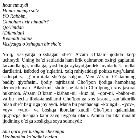
Itoat etmaydi
Hanuz menga so’z.
YO Rabbim,
Gunohim axir nimadir?
Qo’limdan
(Dilimdan)
Kelmadi hanuz
Vasiyatga o’xshagan bir she’r.
Yo’q, vasiyatga o’xshagan she’r A’zam O’ktam ijodida ko’p
uchraydi. Uning ba’zi satrlarida ham lirik qahramon oxirgi gaplarini,
farzandlariga, millatga, yoshlarga aytayotgandek tuyuladi. U millat
dardlarini, istibdod og’riqlarini, xalq ruhiyatidagi pokiza tuyg’ularni,
sadoqat va g’ururni-da she’rga solgan. Men A’zam O’ktamning
badiiy qiyofasini, ijodiy tajribasini Cho’lpon ijodiga hamohang
demoqchiman. Bilasizmi, shoir she’rlarida Cho’lponga xos jasorat
hukmron. A’zam O’ktam «kishan»ni, «kuz»ni, «qor»ni, «bahor»ni
va bir necha ifoda-tamsillarni Cho’lponga xos jasorat, san’atkorlik
bilan she’r bag’riga joylaydi. Mana bu parchadagi «ko’ngil», «yov»,
«oy», «yurt» va boshqa iboralar xuddi Cho’lpon qalamidan
qog’ozga tushgan kabi zavq uyg’ota oladi. Ammo bu fikr muallif
ijodining o’ziga xosligiga soya solmaydi:
Shu qora yer tushgan chekimga
Uzolmadim ko’ngilni oydan.