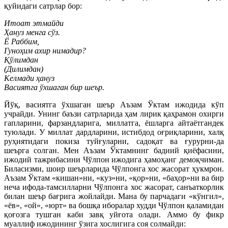
қуйидаги сатрлар бор:
Итоат этмайди
Ҳануз менга сўз.
Ё Раббим,
Гуноҳим ахир нимадир?
Қўлимдан
(Дилимдан)
Келмади ҳануз
Васиятга ўхшаган бир шеър.
Йўқ, васиятга ўхшаган шеър Аъзам Ўктам ижодида кўп
учрайди. Унинг баъзи сатрларида ҳам лирик қаҳрамон охирги
гапларини, фарзандларига, миллатга, ёшларга айтаётгандек
туюлади. У миллат дардларини, истибдод оғриқларини, халқ
руҳиятидаги покиза туйғуларни, садоқат ва ғурурни-да
шеърга солган. Мен Аъзам Ўктамнинг бадиий қиёфасини,
ижодий тажрибасини Чўлпон ижодига ҳамоҳанг демоқчиман.
Биласизми, шоир шеърларида Чўлпонга хос жасорат ҳукмрон.
Аъзам Ўктам «кишан»ни, «куз»ни, «қор»ни, «баҳор»ни ва бир
неча ифода-тамсилларни Чўлпонга хос жасорат, санъаткорлик
билан шеър бағрига жойлайди. Мана бу парчадаги «кўнгил»,
«ёв», «ой», «юрт» ва бошқа иборалар худди Чўлпон қаламидан
қоғозга тушган каби завқ уйғота олади. Аммо бу фикр
муаллиф ижодининг ўзига хослигига соя солмайди: