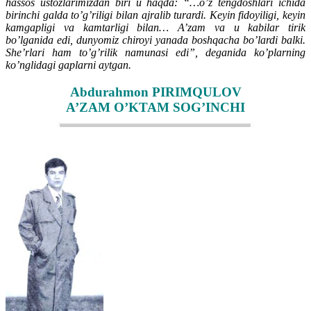
hassos ustozlarimizdan biri u haqda: “…o’z tengdoshlari ichida
birinchi galda to’g’riligi bilan ajralib turardi. Keyin fidoyiligi, keyin
kamgapligi va kamtarligi bilan… A’zam va u kabilar tirik
bo’lganida edi, dunyomiz chiroyi yanada boshqacha bo’lardi balki.
She’rlari ham to’g’rilik namunasi edi”, deganida ko’plarning
ko’nglidagi gaplarni aytgan.
Abdurahmon PIRIMQULOV
A’ZAM O’KTAM SOG’INCHI