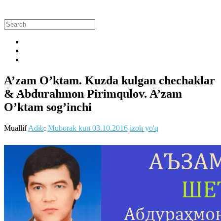
A’zam O’ktam. Kuzda kulgan chechaklar
& Abdurahmon Pirimqulov. A’zam
O’ktam sog’inchi
Muallif
Adib
:
Muborak kun
03.10.2016
izoh yo'q