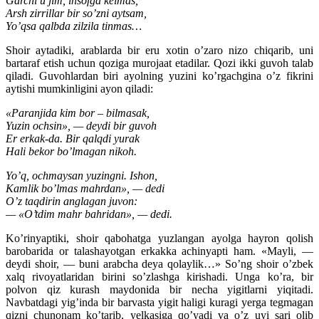
Garchi u jim, insofga kelmas,
Arsh zirrillar bir so’zni aytsam,
Yo’qsa qalbda zilzila tinmas…
Shoir aytadiki, arablarda bir eru xotin o’zaro nizo chiqarib, uni
bartaraf etish uchun qoziga murojaat etadilar. Qozi ikki guvoh talab
qiladi. Guvohlardan biri ayolning yuzini ko’rgachgina o’z fikrini
aytishi mumkinligini ayon qiladi:
«Paranjida kim bor – bilmasak,
Yuzin ochsin», — deydi bir guvoh
Er erkak-da. Bir qalqdi yurak
Hali bekor bo’lmagan nikoh.
Yo’q, ochmaysan yuzingni. Ishon,
Kamlik bo’lmas mahrdan», — dedi
O’z taqdirin anglagan juvon:
— «O’tdim mahr bahridan», — dedi.
Ko’rinyaptiki, shoir qabohatga yuzlangan ayolga hayron qolish
barobarida or talashayotgan erkakka achinyapti ham. «Mayli, —
deydi shoir, — buni arabcha deya qolaylik…» So’ng shoir o’zbek
xalq rivoyatlaridan birini so’zlashga kirishadi. Unga ko’ra, bir
polvon qiz kurash maydonida bir necha yigitlarni yiqitadi.
Navbatdagi yig’inda bir barvasta yigit haligi kuragi yerga tegmagan
qizni chunonam ko’tarib, yelkasiga qo’yadi va o’z uyi sari olib