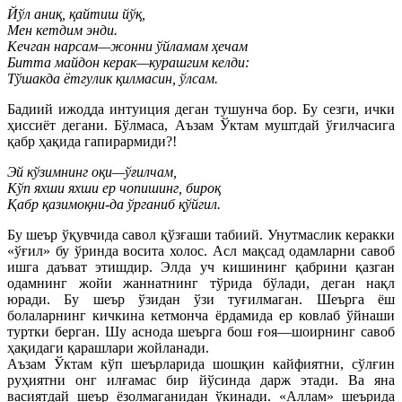
Йўл аниқ, қайтиш йўқ,
Мен кетдим энди.
Кечган нарсам—жонни ўйламам ҳечам
Битта майдон керак—курашгим келди:
Тўшакда ётгулик қилмасин, ўлсам.
Бадиий ижодда интуиция деган тушунча бор. Бу сезги, ички
ҳиссиёт дегани. Бўлмаса, Аъзам Ўктам муштдай ўғилчасига
қабр ҳақида гапирармиди?!
Эй кўзимнинг оқи—ўғилчам,
Кўп яхши яхши ер чопишинг, бироқ
Қабр қазимоқни-да ўрганиб қўйгил.
Бу шеър ўқувчида савол қўзғаши табиий. Унутмаслик керакки
«ўғил» бу ўринда восита холос. Асл мақсад одамларни савоб
ишга даъват этишдир. Элда уч кишининг қабрини қазган
одамнинг жойи жаннатнинг тўрида бўлади, деган нақл
юради. Бу шеър ўзидан ўзи туғилмаган. Шеърга ёш
болаларнинг кичкина кетмонча ёрдамида ер ковлаб ўйнаши
туртки берган. Шу аснода шеърга бош ғоя—шоирнинг савоб
ҳақидаги қарашлари жойланади.
Аъзам Ўктам кўп шеърларида шошқин кайфиятни, сўлғин
руҳиятни онг илғамас бир йўсинда дарж этади. Ва яна
васиятдай шеър ёзолмаганидан ўкинади. «Аллам» шеърида