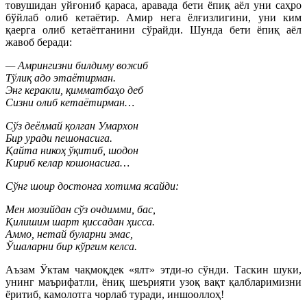
товушидан уйғониб қараса, аравада бети ёпиқ аёл уни саҳро
бўйлаб олиб кетаётир. Амир нега ёлғизлигини, уни ким
қаерга олиб кетаётганини сўрайди. Шунда бети ёпиқ аёл
жавоб беради:
— Амрингизни билдиму вожиб
Тўлиқ адо этаётирман.
Энг керакли, қимматбаҳо деб
Сизни олиб кетаётирман…
Сўз деёлмай қолган Умархон
Бир уради пешонасига.
Қайта никоҳ ўқитиб, шодон
Кириб келар кошонасига…
Сўнг шоир достонга хотима ясайди:
Мен мозийдан сўз очдимми, бас,
Қилишим шарт қиссадан ҳисса.
Аммо, нетай буларни эмас,
Ўшаларни бир кўргим келса.
Аъзам Ўктам чақмоқдек «ялт» этди-ю сўнди. Таскин шуки,
унинг маърифатли, ёниқ шеърияти узоқ вақт қалбларимизни
ёритиб, камолотга чорлаб туради, иншооллоҳ!