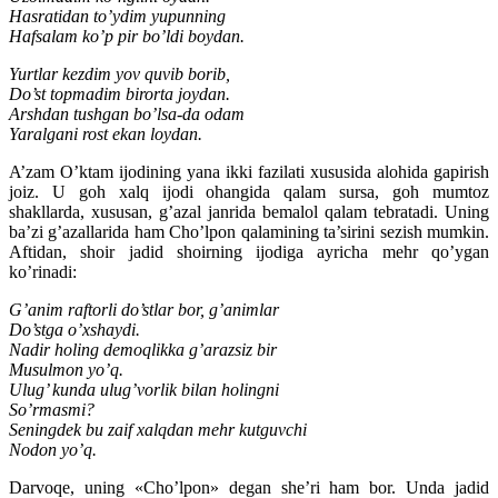
Hasratidan to’ydim yupunning
Hafsalam ko’p pir bo’ldi boydan.
Yurtlar kezdim yov quvib borib,
Do’st topmadim birorta joydan.
Arshdan tushgan bo’lsa-da odam
Yaralgani rost ekan loydan.
A’zam O’ktam ijodining yana ikki fazilati xususida alohida gapirish
joiz. U goh xalq ijodi ohangida qalam sursa, goh mumtoz
shakllarda, xususan, g’azal janrida bemalol qalam tebratadi. Uning
ba’zi g’azallarida ham Cho’lpon qalamining ta’sirini sezish mumkin.
Aftidan, shoir jadid shoirning ijodiga ayricha mehr qo’ygan
ko’rinadi:
G’anim raftorli do’stlar bor, g’animlar
Do’stga o’xshaydi.
Nadir holing demoqlikka g’arazsiz bir
Musulmon yo’q.
Ulug’ kunda ulug’vorlik bilan holingni
So’rmasmi?
Seningdek bu zaif xalqdan mehr kutguvchi
Nodon yo’q.
Darvoqe, uning «Cho’lpon» degan she’ri ham bor. Unda jadid