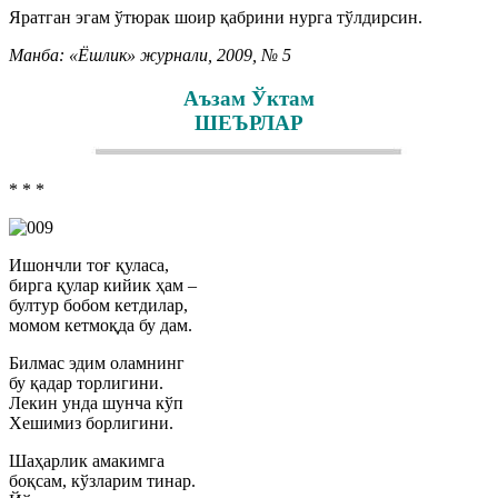
Яратган эгам ўтюрак шоир қабрини нурга тўлдирсин.
Манба: «Ёшлик» журнали, 2009, № 5
Аъзам Ўктам
ШЕЪРЛАР
* * *
Ишончли тоғ қуласа,
бирга қулар кийик ҳам –
бултур бобом кетдилар,
момом кетмоқда бу дам.
Билмас эдим оламнинг
бу қадар торлигини.
Лекин унда шунча кўп
Хешимиз борлигини.
Шаҳарлик амакимга
боқсам, кўзларим тинар.