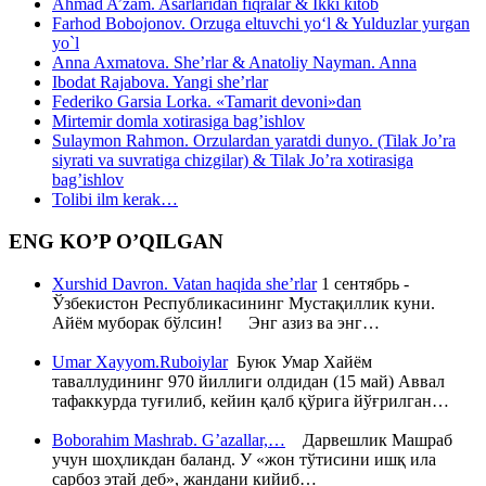
Ahmad A’zam. Asarlaridan fiqralar & Ikki kitob
Farhod Bobojonov. Orzuga eltuvchi yo‘l & Yulduzlar yurgan
yo`l
Anna Axmatova. She’rlar & Anatoliy Nayman. Anna
Ibodat Rajabova. Yangi she’rlar
Federiko Garsia Lorka. «Tamarit devoni»dan
Mirtemir domla xotirasiga bag’ishlov
Sulaymon Rahmon. Orzulardan yaratdi dunyo. (Tilak Jo’ra
siyrati va suvratiga chizgilar) & Tilak Jo’ra xotirasiga
bag’ishlov
Tolibi ilm kerak…
ENG KO’P O’QILGAN
Xurshid Davron. Vatan haqida she’rlar
1 сентябрь -
Ўзбекистон Республикасининг Мустақиллик куни.
Айём муборак бўлсин! Энг азиз ва энг…
Umar Xayyom.Ruboiylar
Буюк Умар Хайём
таваллудининг 970 йиллиги олдидан (15 май) Аввал
тафаккурда туғилиб, кейин қалб қўрига йўғрилган…
Boborahim Mashrab. G’azallar,…
Дарвешлик Машраб
учун шоҳликдан баланд. У «жон тўтисини ишқ ила
сарбоз этай деб», жандани кийиб…