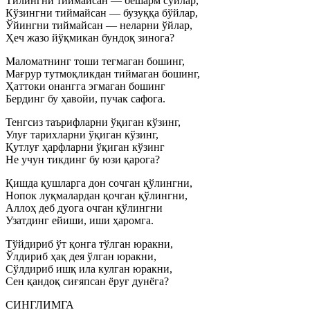
Тилингни тиймайсан — бешарм сўйлар,
Кўзингни тиймайсан — бузуққа бўйлар,
Ўйингни тиймайсан — неларни ўйлар,
Ҳеч жазо йўқмикан бундоқ зинога?
Маломатнинг тоши тегмаган бошинг,
Мағрур тутмоқликдан тиймаган бошинг,
Ҳаттоки онангга эгмаган бошинг
Бердинг бу ҳавойи, пучак сафога.
Тенгсиз таърифларни ўқиган кўзинг,
Улуғ тарихларни ўқиган кўзинг,
Қутлуғ ҳарфларни ўқиган кўзинг
Не учун тикдинг бу юзи қарога?
Қишда қушларга дон сочган қўлингни,
Нопок луқмалардан қочган қўлингни,
Аллоҳ деб дуога очган қўлингни
Узатдинг ейиши, иши ҳаромга.
Тўйдириб ўт қонга тўлган юракни,
Ўлдириб ҳақ дея ўлган юракни,
Сўлдириб ишқ ила кулган юракни,
Сен қандоқ сиғяпсан ёруғ дунёга?
СИНГЛИМГА