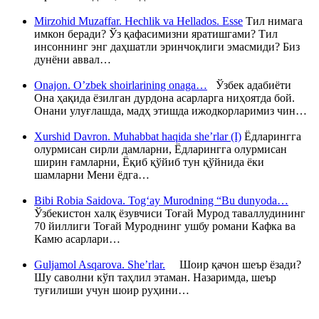
Mirzohid Muzaffar. Hechlik va Hellados. Esse
Тил нимага
имкон беради? Ўз қафасимизни яратишгами? Тил
инсоннинг энг даҳшатли эринчоқлиги эмасмиди? Биз
дунёни аввал…
Onajon. O’zbek shoirlarining onaga…
Ўзбек адабиёти
Она ҳақида ёзилган дурдона асарларга ниҳоятда бой.
Онани улуғлашда, мадҳ этишда ижодкорларимиз чин…
Xurshid Davron. Muhabbat haqida she’rlar (I)
Ёдларингга
олурмисан сирли дамларни, Ёдларингга олурмисан
ширин ғамларни, Ёқиб қўйиб тун қўйнида ёки
шамларни Мени ёдга…
Bibi Robia Saidova. Tog‘ay Murodning “Bu dunyoda…
Ўзбекистон халқ ёзувчиси Тоғай Мурод таваллудининг
70 йиллиги Тоғай Муроднинг ушбу романи Кафка ва
Камю асарлари…
Guljamol Asqarova. She’rlar.
Шоир қачон шеър ёзади?
Шу саволни кўп таҳлил этаман. Назаримда, шеър
туғилиши учун шоир руҳини…