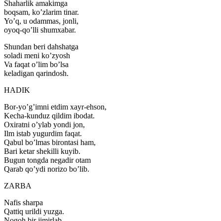
Shaharlik amakimga
boqsam, ko’zlarim tinar.
Yo’q, u odammas, jonli,
oyoq-qo’lli shumxabar.
Shundan beri dahshatga
soladi meni ko’zyosh
Va faqat o’lim bo’lsa
keladigan qarindosh.
HADIK
Bor-yo’g’imni etdim xayr-ehson,
Kecha-kunduz qildim ibodat.
Oxiratni o’ylab yondi jon,
Ilm istab yugurdim faqat.
Qabul bo’lmas birontasi ham,
Bari ketar shekilli kuyib.
Bugun tongda negadir otam
Qarab qo’ydi norizo bo’lib.
ZARBA
Nafis sharpa
Qattiq urildi yuzga.
Nogoh bir jimirlab