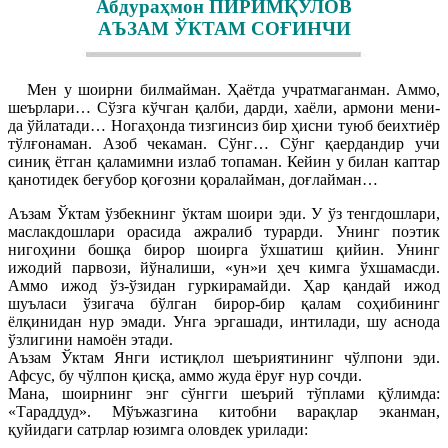
Абдураҳмон ПИРИМҚУЛОВ
АЪЗАМ ЎКТАМ СОҒИНЧИ
Мен у шоирни билмайман. Ҳаётда учратмаганман. Аммо,
шеърлари… Сўзга кўчган қалби, дарди, хаёли, армони мени-
да ўйлатади… Ногаҳонда тизгинсиз бир ҳисни туюб беихтиёр
тўлғонаман. Азоб чекаман. Сўнг… Сўнг қаердандир учи
синиқ ётган қаламимни излаб топаман. Кейин у билан каптар
қанотидек беғубор қоғозни қоралайман, доғлайман…
Аъзам Ўктам ўзбекнинг ўктам шоири эди. У ўз тенгдошлари,
маслакдошлари орасида ажралиб турарди. Унинг поэтик
нигоҳини бошқа бирор шоирга ўхшатиш қийин. Унинг
ижодий парвози, йўналиши, «ун»и ҳеч кимга ўхшамасди.
Аммо ижод ўз-ўзидан гуркирамайди. Ҳар қандай ижод
шуъласи ўзигача бўлган бирор-бир қалам соҳибининг
ёлқинидан нур эмади. Унга эргашади, интилади, шу аснода
ўзлигини намоён этади.
Аъзам Ўктам Янги истиқлол шеъриятининг чўлпони эди.
Афсус, бу чўлпон қисқа, аммо жуда ёруғ нур сочди.
Мана, шоирнинг энг сўнгги шеърий тўплами қўлимда:
«Тараддуд». Мўъжазгина китобни варақлар эканман,
қуйидаги сатрлар юзимга оловдек урилади: