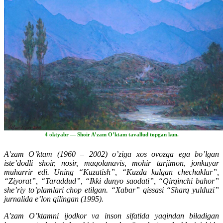
4 oktyabr — Shoir A’zam O’ktam tavallud topgan kun.
A’zam O’ktam (1960 – 2002) o’ziga xos ovozga ega bo’lgan
iste’dodli shoir, nosir, maqolanavis, mohir tarjimon, jonkuyar
muharrir edi. Uning “Kuzatish”, “Kuzda kulgan chechaklar”,
“Ziyorat”, “Taraddud”, “Ikki dunyo saodati”, “Qirqinchi bahor”
she’riy to’plamlari chop etilgan. “Xabar” qissasi “Sharq yulduzi”
jurnalida e’lon qilingan (1995).
A’zam O’ktamni ijodkor va inson sifatida yaqindan biladigan