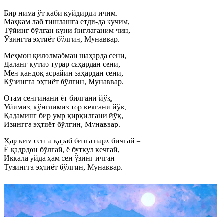
Бир нима ўт каби куйдирди ичим,
Маҳкам лаб тишлашга етди-да кучим,
Тўйинг бўлган куни йиғлаганим чин,
Ўзингта эҳтиёт бўлгин, Мунаввар.
Меҳмон қилолмабман шаҳарда сени,
Даланг кутиб турар саҳардан сени,
Мен қандоқ асрайин заҳардан сени,
Кўзингга эҳтиёт бўлгин, Мунаввар.
Отам сенгинани ёт билгани йўқ,
Уйимиз, кўнглимиз тор келгани йўқ,
Қадаминг бир умр қирқилгани йўқ,
Изингга эҳтиёт бўлгин, Мунаввар.
Ҳар ким сенга қараб бизга нарх бичгай –
Ё қадрдон бўлгай, ё буткул кечгай,
Иккала уйда ҳам сен ўзинг ичган
Тузингга эҳтиёт бўлгин, Мунаввар.