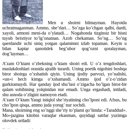
Men u shoirni bilmayman. Hayotda
uchratmaganman. Ammo, she’rlari… So’zga ko’chgan qalbi, dardi,
xayoli, armoni meni-da o’ylatadi… Nogahonda tizginsiz bir hisni
tuyub beixtiyor to’lg’onaman. Azob chekaman. So’ng… So’ng
qaerdandir uchi siniq yotgan qalamimni izlab topaman. Keyin u
bilan kaptar qanotidek beg’ubor qog’ozni qoralayman,
dog’layman…
A’zam O’ktam o’zbekning o’ktam shoiri edi. U o’z tengdoshlari,
maslakdoshlari orasida ajralib turardi. Uning poetik nigohini boshqa
biror shoirga o’xshatish qiyin. Uning ijodiy parvozi, yo’nalishi,
«un»i hech kimga o’xshamasdi. Ammo ijod o’z-o’zidan
gurkiramaydi. Har qanday ijod shu’lasi o’zigacha bo’lgan biror-bir
qalam sohibining yolqinidan nur emadi. Unga ergashadi, intiladi,
shu asnoda o’zligini namoyon etadi.
A’zam O’ktam Yangi istiqlol she’riyatining cho’lponi edi. Afsus, bu
cho’lpon qisqa, ammo juda yorug’ nur sochdi.
Mana, shoirning eng so’nggi she’riy to’plami qo’limda: «Taraddud».
Mo»jazgina kitobni varaqlar ekanman, quyidagi satrlar yuzimga
olovdek uriladi: