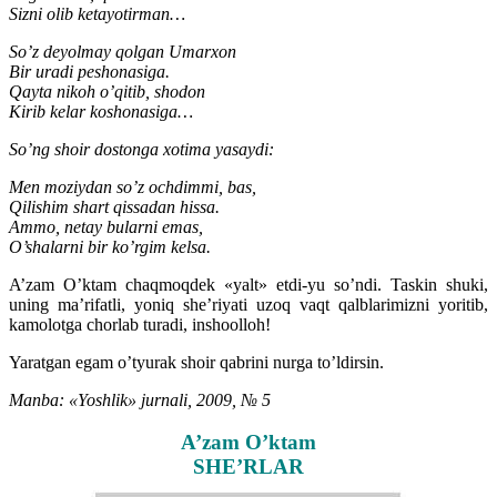
Sizni olib ketayotirman…
So’z deyolmay qolgan Umarxon
Bir uradi peshonasiga.
Qayta nikoh o’qitib, shodon
Kirib kelar koshonasiga…
So’ng shoir dostonga xotima yasaydi:
Men moziydan so’z ochdimmi, bas,
Qilishim shart qissadan hissa.
Ammo, netay bularni emas,
O’shalarni bir ko’rgim kelsa.
A’zam O’ktam chaqmoqdek «yalt» etdi-yu so’ndi. Taskin shuki,
uning ma’rifatli, yoniq she’riyati uzoq vaqt qalblarimizni yoritib,
kamolotga chorlab turadi, inshoolloh!
Yaratgan egam o’tyurak shoir qabrini nurga to’ldirsin.
Manba: «Yoshlik» jurnali, 2009, № 5
A’zam O’ktam
SHE’RLAR