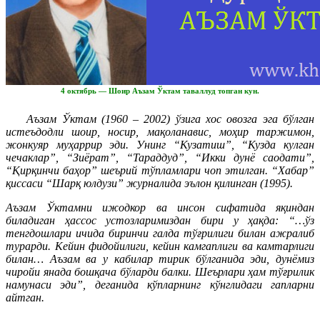
4 октябрь — Шоир Аъзам Ўктам таваллуд топган кун.
Аъзам Ўктам (1960 – 2002) ўзига хос овозга эга бўлган
истеъдодли шоир, носир, мақоланавис, моҳир таржимон,
жонкуяр муҳаррир эди. Унинг “Кузатиш”, “Кузда кулган
чечаклар”, “Зиёрат”, “Тараддуд”, “Икки дунё саодати”,
“Қирқинчи баҳор” шеърий тўпламлари чоп этилган. “Хабар”
қиссаси “Шарқ юлдузи” журналида эълон қилинган (1995).
Аъзам Ўктамни ижодкор ва инсон сифатида яқиндан
биладиган ҳассос устозларимиздан бири у ҳақда: “…ўз
тенгдошлари ичида биринчи галда тўғрилиги билан ажралиб
турарди. Кейин фидойилиги, кейин камгаплиги ва камтарлиги
билан… Аъзам ва у кабилар тирик бўлганида эди, дунёмиз
чиройи янада бошқача бўларди балки. Шеърлари ҳам тўғрилик
намунаси эди”, деганида кўпларнинг кўнглидаги гапларни
айтган.