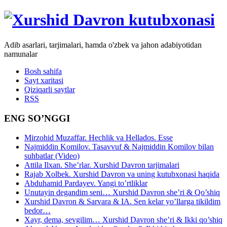
Adib asarlari, tarjimalari, hamda o'zbek va jahon adabiyotidan
namunalar
Bosh sahifa
Sayt xaritasi
Qiziqarli saytlar
RSS
ENG SO’NGGI
Mirzohid Muzaffar. Hechlik va Hellados. Esse
Najmiddin Komilov. Tasavvuf & Najmiddin Komilov bilan
suhbatlar (Video)
Attila Ilxan. She’rlar. Xurshid Davron tarjimalari
Rajab Xolbek. Xurshid Davron va uning kutubxonasi haqida
Abduhamid Pardayev. Yangi to’rtliklar
Unutayin degandim seni… Xurshid Davron she’ri & Qo’shiq
Xurshid Davron & Sarvara & IA. Sen kelar yo’llarga tikildim
bedor…
Xayr, dema, sevgilim… Xurshid Davron she’ri & Ikki qo’shiq