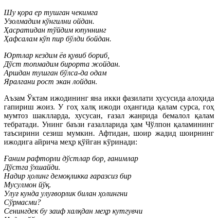
Шу қора ер тушган чекимга
Узолмадим кўнгилни ойдан.
Ҳасратидан тўйдим юпуннинг
Ҳафсалам кўп пир бўлди бойдан.
Юртлар кездим ёв қувиб бориб,
Дўст топмадим бирорта жойдан.
Аршдан тушган бўлса-да одам
Яралгани рост экан лойдан.
Аъзам Ўктам ижодининг яна икки фазилати хусусида алоҳида
гапириш жоиз. У гоҳ халқ ижоди оҳангида қалам сурса, гоҳ
мумтоз шаклларда, хусусан, ғазал жанрида бемалол қалам
тебратади. Унинг баъзи ғазалларида ҳам Чўлпон қаламининг
таъсирини сезиш мумкин. Афтидан, шоир жадид шоирнинг
ижодига айрича меҳр қўйган кўринади:
Ғаним рафторли дўстлар бор, ғанимлар
Дўстга ўхшайди.
Надир ҳолинг демоқликка ғаразсиз бир
Мусулмон йўқ.
Улуғ кунда улуғворлик билан ҳолингни
Сўрмасми?
Сенингдек бу заиф халқдан меҳр кутгувчи