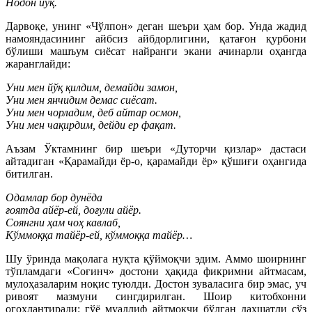
Нодон йўқ.
Дарвоқе, унинг «Чўлпон» деган шеъри ҳам бор. Унда жадид
намояндасининг айбсиз айбдорлигини, қатағон қурбони
бўлиши машъум сиёсат найранги экани ачинарли оҳангда
жаранглайди:
Уни мен йўқ қилдим, демайди замон,
Уни мен янчидим демас сиёсат.
Уни мен чорладим, деб айтар осмон,
Уни мен чақирдим, дейди ер фақат.
Аъзам Ўктамнинг бир шеъри «Дуторчи қизлар» дастаси
айтадиган «Қарамайди ёр-о, қарамайди ёр» қўшиғи оҳангида
битилган.
Одамлар бор дунёда
ғоятда айёр-ей, доғули айёр.
Соянгни ҳам чоҳ кавлаб,
Кўммоққа тайёр-ей, кўммоққа тайёр…
Шу ўринда мақолага нуқта қўймоқчи эдим. Аммо шоирнинг
тўпламдаги «Соғинч» достони ҳақида фикримни айтмасам,
мулоҳазаларим ноқис туюлди. Достон зуваласига бир эмас, уч
ривоят мазмуни сингдирилган. Шоир китобхонни
огоҳлантиради: гўё муаллиф айтмоқчи бўлган даҳшатли сўз