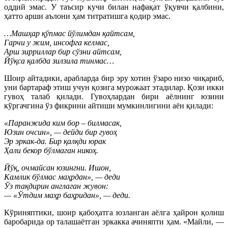
оддий эмас. У таъсир кучи билан нафақат ўқувчи қалбини,
ҳатто арши аълони ҳам титратишга қодир эмас.
…Машҳар қўпмас йўлимдан қайтсам,
Гарчи у жим, инсофга келмас,
Арш зирриллар бир сўзни айтсам,
Йўқса қалбда зилзила тинмас…
Шоир айтадики, арабларда бир эру хотин ўзаро низо чиқариб,
уни бартараф этиш учун қозига мурожаат этадилар. Қози икки
гувоҳ талаб қилади. Гувоҳлардан бири аёлнинг юзини
кўргачгина ўз фикрини айтиши мумкинлигини аён қилади:
«Паранжида ким бор – билмасак,
Юзин очсин», — дейди бир гувоҳ
Эр эркак-да. Бир қалқди юрак
Ҳали бекор бўлмаган никоҳ.
Йўқ, очмайсан юзингни. Ишон,
Камлик бўлмас маҳрдан», — деди
Ўз тақдирин англаган жувон:
— «Ўтдим маҳр баҳридан», — деди.
Кўриняптики, шоир қабоҳатга юзланган аёлга ҳайрон қолиш
баробарида ор талашаётган эркакка ачиняпти ҳам. «Майли, —