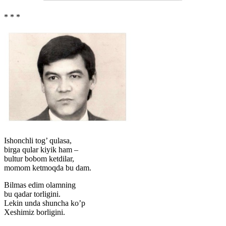
* * *
Ishonchli tog’ qulasa,
birga qular kiyik ham –
bultur bobom ketdilar,
momom ketmoqda bu dam.
Bilmas edim olamning
bu qadar torligini.
Lekin unda shuncha ko’p
Xeshimiz borligini.