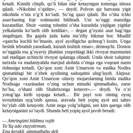
ketadi. Kimdir chiqib, qo’li bilan ular ketayotgan tomonga ishora
qiladi. «Nikohini o’qidim», — deydi. Polvon qiz barvasta yigit
nikohida o’nta o’g’il ko’radi. So’ng qazo qiladi. Bu o’sha ichki
asarchaning foje xotimasini bildiradi. Uni so’nggi manzilga
kuzatadilar. Shoir «uning tobutini o’sha kurashda yiqilgan yigitlar
yelkalarida ko’tarib olib ketdilar», – degan g’oyani asar bag’riga
singdirgan. Bu gapda juda katta ma’rifiy hikmat bor. Muallif
«qancha kuchli bo’lmasin, ayol ayolligicha qolmog’i lozim. Unga
beshik tebratish yarashadi, kurash tushish emas», demoqchi. Doston
so’nggida esa g’oyaviy jihatdan yuqoridagi ikki rivoyat mazmunini
rad etadigan uchinchi rivoyat qalamga olinadi. Unda shoir xalqimiz
tarixida va madaniyatida mavjud alohida o’ringa ega voqeani nazm
rishtasiga tortadi. Qo’qon xoni Amir Umarxon va malika Nodira
qismatidagi bir o’zbek ayolining sadoqatini ulug’laydi. Alqissa:
Qo’qon xoni Amir Umarxon oilaviy mojarolarning birida malika
Nodiraga «xazinadan o’zing uchun nimaiki qimmatbaho, zarur
bo’lsa, o’shani olib Shahrixonga ketaver»,— deydi. Va o’zi
yotog’iga kirib uyquga ketadi… Bir payt xon otning oyoq
tovushidan uyg’onib qarasa, aravada beti yopiq ayol uni sahro
bo’ylab olib ketayotir. Amir nega yolg’izligini, uni kim qaerga olib
ketayotganini so’raydi. Shunda beti yopiq ayol javob beradi:
— Amringizni bildimu vojib
To’liq ado etayotirman.
Eng kerakli, qimmatbaho deb