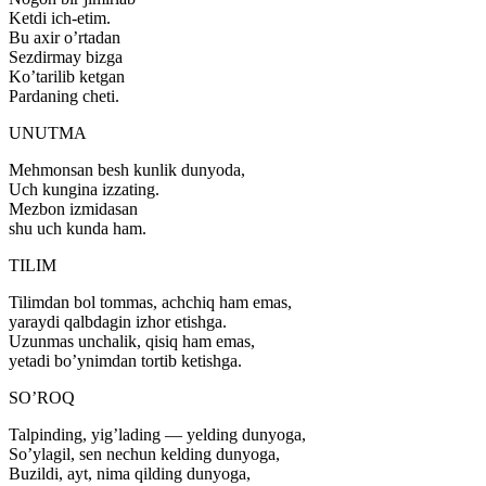
Ketdi ich-etim.
Bu axir o’rtadan
Sezdirmay bizga
Ko’tarilib ketgan
Pardaning cheti.
UNUTMA
Mehmonsan besh kunlik dunyoda,
Uch kungina izzating.
Mezbon izmidasan
shu uch kunda ham.
TILIM
Tilimdan bol tommas, achchiq ham emas,
yaraydi qalbdagin izhor etishga.
Uzunmas unchalik, qisiq ham emas,
yetadi bo’ynimdan tortib ketishga.
SO’ROQ
Talpinding, yig’lading — yelding dunyoga,
So’ylagil, sen nechun kelding dunyoga,
Buzildi, ayt, nima qilding dunyoga,