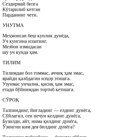
Сездирмай бизга
Кўтарилиб кетган
Парданинг чети.
УНУТМА
Меҳмонсан беш кунлик дунёда,
Уч кунгина иззатинг.
Мезбон измидасан
шу уч кунда ҳам.
ТИЛИМ
Тилимдан бол томмас, аччиқ ҳам эмас,
ярайди қалбдагин изҳор этишга.
Узунмас унчалик, қисиқ ҳам эмас,
етади бўйнимдан тортиб кетишга.
СЎРОҚ
Талпиндинг, йиғладинг — елдинг дунёга,
Сўйлагил, сен нечун келдинг дунёга,
Бузилди, айт, нима қилдинг дунёга,
Ўзингни ким дея билдинг дунёга?