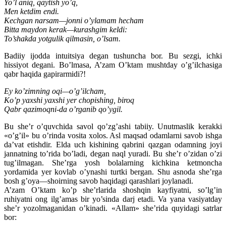
Yo’l aniq, qaytish yo’q,
Men ketdim endi.
Kechgan narsam—jonni o’ylamam hecham
Bitta maydon kerak—kurashgim keldi:
To’shakda yotgulik qilmasin, o’lsam.
Badiiy ijodda intuitsiya degan tushuncha bor. Bu sezgi, ichki
hissiyot degani. Bo’lmasa, A’zam O’ktam mushtday o’g’ilchasiga
qabr haqida gapirarmidi?!
Ey ko’zimning oqi—o’g’ilcham,
Ko’p yaxshi yaxshi yer chopishing, biroq
Qabr qazimoqni-da o’rganib qo’ygil.
Bu she’r o’quvchida savol qo’zg’ashi tabiiy. Unutmaslik kerakki
«o’g’il» bu o’rinda vosita xolos. Asl maqsad odamlarni savob ishga
da’vat etishdir. Elda uch kishining qabrini qazgan odamning joyi
jannatning to’rida bo’ladi, degan naql yuradi. Bu she’r o’zidan o’zi
tug’ilmagan. She’rga yosh bolalarning kichkina ketmoncha
yordamida yer kovlab o’ynashi turtki bergan. Shu asnoda she’rga
bosh g’oya—shoirning savob haqidagi qarashlari joylanadi.
A’zam O’ktam ko’p she’rlarida shoshqin kayfiyatni, so’lg’in
ruhiyatni ong ilg’amas bir yo’sinda darj etadi. Va yana vasiyatday
she’r yozolmaganidan o’kinadi. «Allam» she’rida quyidagi satrlar
bor: