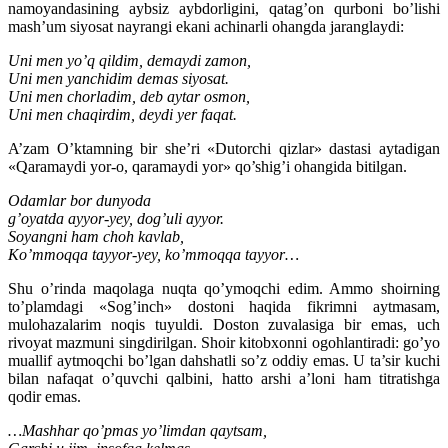
namoyandasining aybsiz aybdorligini, qatag’on qurboni bo’lishi
mash’um siyosat nayrangi ekani achinarli ohangda jaranglaydi:
Uni men yo’q qildim, demaydi zamon,
Uni men yanchidim demas siyosat.
Uni men chorladim, deb aytar osmon,
Uni men chaqirdim, deydi yer faqat.
A’zam O’ktamning bir she’ri «Dutorchi qizlar» dastasi aytadigan
«Qaramaydi yor-o, qaramaydi yor» qo’shig’i ohangida bitilgan.
Odamlar bor dunyoda
g’oyatda ayyor-yey, dog’uli ayyor.
Soyangni ham choh kavlab,
Ko’mmoqqa tayyor-yey, ko’mmoqqa tayyor…
Shu o’rinda maqolaga nuqta qo’ymoqchi edim. Ammo shoirning
to’plamdagi «Sog’inch» dostoni haqida fikrimni aytmasam,
mulohazalarim noqis tuyuldi. Doston zuvalasiga bir emas, uch
rivoyat mazmuni singdirilgan. Shoir kitobxonni ogohlantiradi: go’yo
muallif aytmoqchi bo’lgan dahshatli so’z oddiy emas. U ta’sir kuchi
bilan nafaqat o’quvchi qalbini, hatto arshi a’loni ham titratishga
qodir emas.
…Mashhar qo’pmas yo’limdan qaytsam,