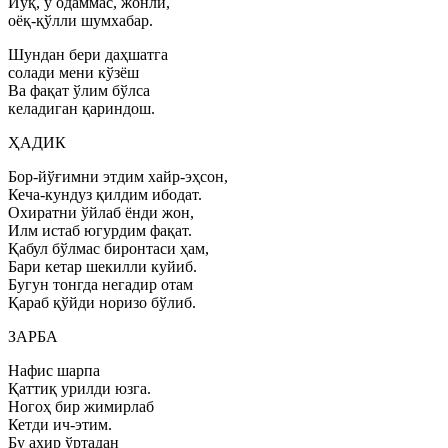
Йўқ, у одаммас, жонли,
оёқ-қўлли шумхабар.
Шундан бери даҳшатга
солади мени кўзёш
Ва фақат ўлим бўлса
келадиган қариндош.
ҲАДИК
Бор-йўғимни этдим хайр-эҳсон,
Кеча-кундуз қилдим ибодат.
Охиратни ўйлаб ёнди жон,
Илм истаб югурдим фақат.
Қабул бўлмас биронтаси ҳам,
Бари кетар шекилли куйиб.
Бугун тонгда негадир отам
Қараб қўйди норизо бўлиб.
ЗАРБА
Нафис шарпа
Қаттиқ урилди юзга.
Ногоҳ бир жимирлаб
Кетди ич-этим.
Бу ахир ўртадан