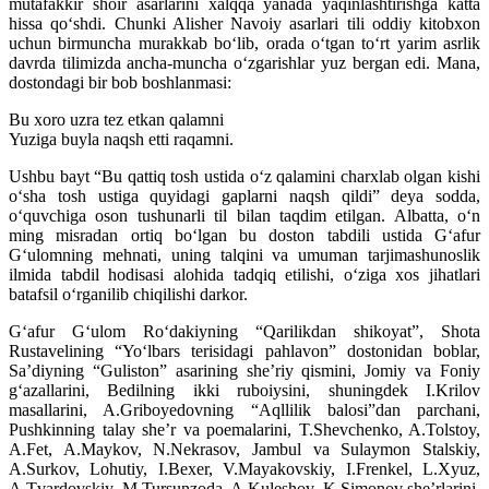
mutafakkir shoir asarlarini xalqqa yanada yaqinlashtirishga katta
hissa qo‘shdi. Chunki Alisher Navoiy asarlari tili oddiy kitobxon
uchun birmuncha murakkab bo‘lib, orada o‘tgan to‘rt yarim asrlik
davrda tilimizda ancha-muncha o‘zgarishlar yuz bergan edi. Mana,
dostondagi bir bob boshlanmasi:
Bu xoro uzra tez etkan qalamni
Yuziga buyla naqsh etti raqamni.
Ushbu bayt “Bu qattiq tosh ustida o‘z qalamini charxlab olgan kishi
o‘sha tosh ustiga quyidagi gaplarni naqsh qildi” deya sodda,
o‘quvchiga oson tushunarli til bilan taqdim etilgan. Albatta, o‘n
ming misradan ortiq bo‘lgan bu doston tabdili ustida G‘afur
G‘ulomning mehnati, uning talqini va umuman tarjimashunoslik
ilmida tabdil hodisasi alohida tadqiq etilishi, o‘ziga xos jihatlari
batafsil o‘rganilib chiqilishi darkor.
G‘afur G‘ulom Ro‘dakiyning “Qarilikdan shikoyat”, Shota
Rustavelining “Yo‘lbars terisidagi pahlavon” dostonidan boblar,
Sa’diyning “Guliston” asarining she’riy qismini, Jomiy va Foniy
g‘azallarini, Bedilning ikki ruboiysini, shuningdek I.Krilov
masallarini, A.Griboyedovning “Aqllilik balosi”dan parchani,
Pushkinning talay she’r va poemalarini, T.Shevchenko, A.Tolstoy,
A.Fet, A.Maykov, N.Nekrasov, Jambul va Sulaymon Stalskiy,
A.Surkov, Lohutiy, I.Bexer, V.Mayakovskiy, I.Frenkel, L.Xyuz,
A.Tvardovskiy, M.Tursunzoda, A.Kuleshov, K.Simonov she’rlarini,