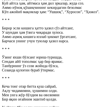
Куй айтса ҳам, айтмаса ҳам дил эркалар, жуда соз.
Аммо нўноқ қўшиқчининг кекирдагин безолмас
Кўп ажойиб мақомлар ҳам: “Ушшоқ”, “Хуросон”, “Ҳижоз”.
* * *
Бирор эсли кишига ҳатто ҳазил сўз айтсанг,
У шундан ҳам ўзига чиқаради хулоса.
Аммо аҳмоқ кишига юзлаб ҳикмат ўргатсанг,
Барчаси унинг учун туюлар ҳазил нарса.
* * *
Ўзинг яхши бўлсанг юриш-туришда,
Сендан айб тополмас ҳар бир ярамас.
Танбурнинг ўз сози жойида бўлса,
Созанда қулоғин бураб ўтирмас.
* * *
Кеча тонг отар битта қуш сайраб,
Ақлу чидамимни, ҳушимни олди.
Мен унга жўр бўлдим ва овозимни
Бир яқин оғайним эшитиб қолди.