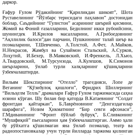
даркор.
Ғафур Ғулом Рўдакийнинг “Қариликдан шикоят”, Шота
Руставелининг “Йўлбарс терисидаги паҳлавон” достонидан
боблар, Саъдийнинг “Гулистон” асарининг шеърий қисмини,
Жомий ва Фоний ғазалларини, Бедилнинг икки рубоийсини,
шунингдек И.Крилов масалларини, А.Грибоедовнинг
“Ақллилик балоси”дан парчани, Пушкиннинг талай шеър ва
поэмаларини, Т.Шевченко, А.Толстой, А.Фет, А.Майков,
Н.Некрасов, Жамбул ва Сулаймон Стальский, А.Сурков,
Лоҳутий, И.Бехер, В.Маяковский, И.Френкель, Л.Хьюз,
А.Твардовский, М.Турсунзода, А.Кулешов, К.Симонов
шеърларини, ўнлаб турли халқларнинг қўшиқларини
ўзбекчалаштирди.
Вильям Шекспирнинг “Отелло” трагедияси, Лопе де
Веганинг “Қўзибулоқ қишлоғи”, Фридрих Шиллернинг
“Вильҳелм Телль” драмалари Ғафур Ғулом таржимасида саҳна
юзини кўрган. Шу билан бир қаторда В.Катаевнинг “Солдат
фронтдан қайтаркан”, Б.Лаврёновнинг “Денгиздагилар
шарафига”, Нозим Ҳикматнинг “Бир севги афсонаси”,
Г.Мдиванининг “Фронт бўйлаб буйруқ”, Б.Сливконинг
“Мушфиқий” пьесаларини ҳам ўзбекчалаштирган. Аммо ҳали
бу рўйхатга қўшилмаган яна ўнлаб поэмалар, театр ва
радиопостановкалар учун турли йилларда таржима қилинган