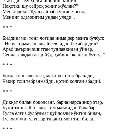
У айтди: “Бу ҳолга ишониш қийин,
Наҳотки шу сайроқ эсинг жўёлди?”
Мен дедим: “Қуш сайраб турган чоғида
Менинг одамлигим ундан уялди”.
* * *
Билдингми, тонг чоғида нима дер менга булбул:
“Нечук одам саналғай севгидан бехабар дил?
Араб шеърин эшитган туя завқидан ўйнар,
Сенда завқдан асар йўқ, ҳайвон экансан буткул”.
* * *
Боғда тонг ели эсса, мажнунтол тебранади,
Чақир тош тебранмайди, қотиб қолган абадий.
* * *
Диққат билан боқолсанг, барча нарса зикр этар,
Буни тинглай олади, ким маънидан бохабар.
Гулга ёлғиз булбулмас куйловчи кўнгил билан,
Гул ҳам уни улуғлар тикансимон тил билан.
* * *