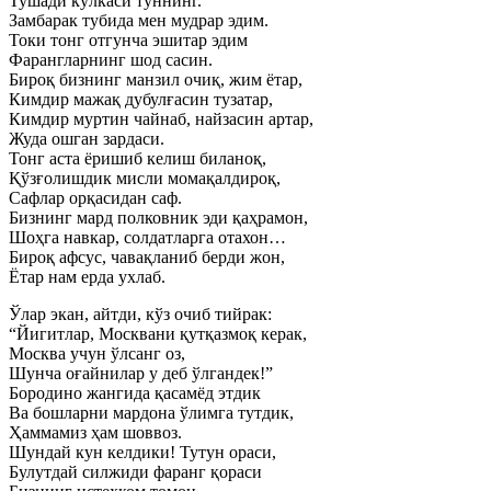
Тушади кўлкаси туннинг.
Замбарак тубида мен мудрар эдим.
Токи тонг отгунча эшитар эдим
Фарангларнинг шод сасин.
Бироқ бизнинг манзил очиқ, жим ётар,
Кимдир мажақ дубулғасин тузатар,
Кимдир муртин чайнаб, найзасин артар,
Жуда ошган зардаси.
Тонг аста ёришиб келиш биланоқ,
Қўзғолишдик мисли момақалдироқ,
Сафлар орқасидан саф.
Бизнинг мард полковник эди қаҳрамон,
Шоҳга навкар, солдатларга отахон…
Бироқ афсус, чавақланиб берди жон,
Ётар нам ерда ухлаб.
Ўлар экан, айтди, кўз очиб тийрак:
“Йигитлар, Москвани қутқазмоқ керак,
Москва учун ўлсанг оз,
Шунча оғайнилар у деб ўлгандек!”
Бородино жангида қасамёд этдик
Ва бошларни мардона ўлимга тутдик,
Ҳаммамиз ҳам шоввоз.
Шундай кун келдики! Тутун ораси,
Булутдай силжиди фаранг қораси