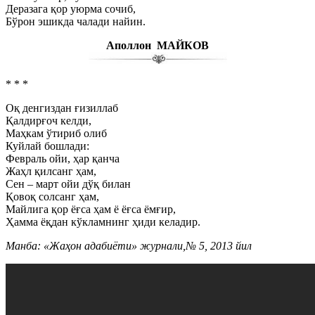
Деразага қор уюрма сочиб,
Бўрон эшикда чалади найин.
Аполлон
МАЙКОВ
* * *
Оқ денгиздан ғизиллаб
Қалдирғоч келди,
Маҳкам ўтириб олиб
Куйлай бошлади:
Февраль ойи, ҳар қанча
Жаҳл қилсанг ҳам,
Сен – март ойи дўқ билан
Қовоқ солсанг ҳам,
Майлига қор ёғса ҳам ё ёғса ёмғир,
Ҳамма ёқдан кўкламнинг ҳиди келадир.
Манба: «Жаҳон адабиёти» журнали,№ 5, 2013 йил