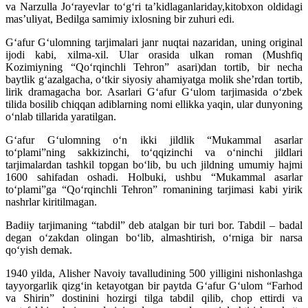
va Narzulla Jo‘rayevlar to‘g‘ri ta’kidlaganlariday,kitobxon oldidagi
mas’uliyat, Bedilga samimiy ixlosning bir zuhuri edi.
G‘afur G‘ulomning tarjimalari janr nuqtai nazaridan, uning original
ijodi kabi, xilma-xil. Ular orasida ulkan roman (Mushfiq
Kozimiyning “Qo‘rqinchli Tehron” asari)dan tortib, bir necha
baytlik g‘azalgacha, o‘tkir siyosiy ahamiyatga molik she’rdan tortib,
lirik dramagacha bor. Asarlari G‘afur G‘ulom tarjimasida o‘zbek
tilida bosilib chiqqan adiblarning nomi ellikka yaqin, ular dunyoning
o‘nlab tillarida yaratilgan.
G‘afur G‘ulomning o‘n ikki jildlik “Mukammal asarlar
to‘plami”ning sakkizinchi, to‘qqizinchi va o‘ninchi jildlari
tarjimalardan tashkil topgan bo‘lib, bu uch jildning umumiy hajmi
1600 sahifadan oshadi. Holbuki, ushbu “Mukammal asarlar
to‘plami”ga “Qo‘rqinchli Tehron” romanining tarjimasi kabi yirik
nashrlar kiritilmagan.
Badiiy tarjimaning “tabdil” deb atalgan bir turi bor. Tabdil – badal
degan o‘zakdan olingan bo‘lib, almashtirish, o‘rniga bir narsa
qo‘yish demak.
1940 yilda, Alisher Navoiy tavalludining 500 yilligini nishonlashga
tayyorgarlik qizg‘in ketayotgan bir paytda G‘afur G‘ulom “Farhod
va Shirin” dostinini hozirgi tilga tabdil qilib, chop ettirdi va