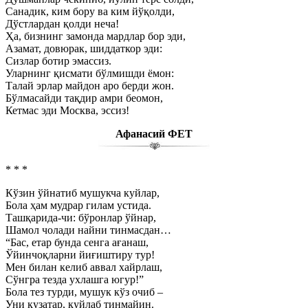
Санадик, ким бору ва ким йўқолди,
Дўстлардан қолди неча!
Ҳа, бизнинг замонда мардлар бор эди,
Азамат, довюрак, шиддаткор эди:
Сизлар ботир эмассиз.
Уларнинг қисмати бўлмишди ёмон:
Талай эрлар майдон аро берди жон.
Бўлмасайди тақдир амри беомон,
Кетмас эди Москва, эссиз!
Афанасий ФЕТ
* * *
Кўзин ўйнатиб мушукча куйлар,
Бола ҳам мудрар гилам устида.
Ташқарида-чи: бўронлар ўйнар,
Шамол чолади найни тинмасдан…
“Бас, етар бунда сенга ағанаш,
Ўйинчоқларни йиғиштиру тур!
Мен билан келиб аввал хайрлаш,
Сўнгра тезда ухлашга югур!”
Бола тез турди, мушук кўз очиб –
Уни кузатар, куйлаб тинмайин.