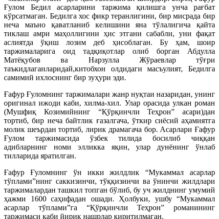
Ғулом Бедил асарларини таржима қилишга унча рағбат
кўрсатмаган. Бедилга хос фикр теранлигини, бир мисрада бир
неча маъно қаватланиб келишини яна тўлалигича қайта
тиклаш амри маҳоллигини ҳис этгани сабабли, уни фақат
аслиятда ўқиш лозим деб ҳисоблаган. Бу ҳам, шоир
таржималарига оид тадқиқотлар олиб борган Абдулла
Матёқубов ва Нарзулла Жўраевлар тўғри
таъкидлаганларидай,китобхон олдидаги масъулият, Бедилга
самимий ихлоснинг бир зуҳури эди.
Ғафур Ғуломнинг таржималари жанр нуқтаи назаридан, унинг
оригинал ижоди каби, хилма-хил. Улар орасида улкан роман
(Мушфиқ Козимийнинг “Қўрқинчли Теҳрон” асари)дан
тортиб, бир неча байтлик ғазалгача, ўткир сиёсий аҳамиятга
молик шеърдан тортиб, лирик драмагача бор. Асарлари Ғафур
Ғулом таржимасида ўзбек тилида босилиб чиққан
адибларнинг номи элликка яқин, улар дунёнинг ўнлаб
тилларида яратилган.
Ғафур Ғуломнинг ўн икки жилдлик “Мукаммал асарлар
тўплами”нинг саккизинчи, тўққизинчи ва ўнинчи жилдлари
таржималардан ташкил топган бўлиб, бу уч жилднинг умумий
ҳажми 1600 саҳифадан ошади. Ҳолбуки, ушбу “Мукаммал
асарлар тўплами”га “Қўрқинчли Теҳрон” романининг
таржимаси каби йирик нашрлар киритилмаган.