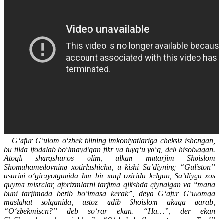
G‘afur G‘ulom o‘zbek tilining imkoniyatlariga cheksiz ishongan,
bu tilda ifodalab bo‘lmaydigan fikr va tuyg‘u yo‘q, deb hisoblagan.
Atoqli sharqshunos olim, ulkan mutarjim Shoislom
Shomuhamedovning xotirlashicha, u kishi Sa’diyning “Guliston”
asarini o‘girayotganida har bir naql oxirida kelgan, Sa’diyga xos
quyma misralar, aforizmlarni tarjima qilishda qiynalgan va “mana
buni tarjimada berib bo‘lmasa kerak”, deya G‘afur G‘ulomga
maslahat solganida, ustoz adib Shoislom akaga qarab,
“O‘zbekmisan?” deb so‘rar ekan. “Ha…”, der ekan