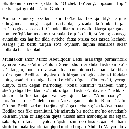
Sh.Shomuhamedov ajablanib. “O‘zbek bo‘lsang, topasan. Top!”
derkan qat’iy qilib G‘afur G‘ulom.
Ammo shunday asarlar ham bo‘ladiki, boshqa tilga tarjima
qilinganida uning faqat dastlabki, yuzada ko‘rinib turgan
ma’nosigina aks etadi. Chunki tillararo muvofiqliklarga qaraganda
nomuvofiqliklar muqarrar suratda ko‘p bo‘ladi, so‘zning obrazga
aylanishi esa har bir tilda ayricha, faqat o‘ziga xos tarzda kechadi.
Asarga jilo berib turgan so‘z o‘yinlari tarjima asarlarda aksar
hollarda tushib qoladi.
Mutafakkir shoir Mirzo Abdulqodir Bedil asarlariga purma’nolik
ayniqsa xos. G‘afur G‘ulom Sharq shoiri sifatida Bedildan ko‘p
ta’sirlangan, buni u o‘z asarlarida ham bir necha marta ta’kidlab
ko‘rsatgan, Bedil adabiyotga olib kirgan ko‘pgina obrazli ifodalar
uning asarlari matniga ham ko‘chib o‘tgan. Chunonchi, yorug‘
dunyo, olam degan ma’nodagi “xonai xurshid” tashbehi uning
she’riyatiga Bedildan ko‘chib o‘tgan. Bedil o‘z davrida “malikush
shuaro” bo‘lib tanilgan va keyingi asrlarda “Abulmaoniy” –
‘‘ma’nolar otasi’’ deb ham e’zozlangan shoirdir. Biroq G‘afur
G‘ulom Bedil asarlarini tarjima qilishga uncha rag‘bat ko‘rsatmagan.
Bedilga xos fikr teranligini, bir misrada bir necha ma’no qavatlanib
kelishini yana to‘laligicha qayta tiklash amri maholligini his etgani
sababli, uni faqat asliyatda o‘qish lozim deb hisoblagan. Bu ham,
shoir tarjimalariga oid tadqiqotlar olib borgan Abdulla Matyoqubov