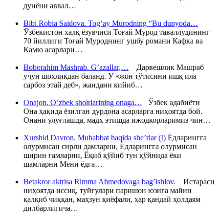
дунёни аввал…
Bibi Robia Saidova. Tog‘ay Murodning “Bu dunyoda…
Ўзбекистон халқ ёзувчиси Тоғай Мурод таваллудининг
70 йиллиги Тоғай Муроднинг ушбу романи Кафка ва
Камю асарлари…
Boborahim Mashrab. G’azallar,…
Дарвешлик Машраб
учун шоҳликдан баланд. У «жон тўтисини ишқ ила
сарбоз этай деб», жандани кийиб…
Onajon. O’zbek shoirlarining onaga…
Ўзбек адабиёти
Она ҳақида ёзилган дурдона асарларга ниҳоятда бой.
Онани улуғлашда, мадҳ этишда ижодкорларимиз чин…
Xurshid Davron. Muhabbat haqida she’rlar (I)
Ёдларингга
олурмисан сирли дамларни, Ёдларингга олурмисан
ширин ғамларни, Ёқиб қўйиб тун қўйнида ёки
шамларни Мени ёдга…
Betakror aktrisa Rimma Ahmedovaga bag’ishlov.
Истараси
ниҳоятда иссиқ, туйғулари паришон юзига майин
қалқиб чиққан, маҳзун қиёфали, ҳар қандай ҳолдаям
дилбарлигича…