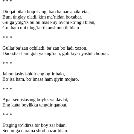
* * *
Diqqat bilan boqolsang, barcha narsa zikr etar,
Buni tinglay oladi, kim ma’nidan boxabar.
Gulga yolg‘iz bulbulmas kuylovchi ko‘ngil bilan,
Gul ham uni ulug‘lar tikansimon til bilan.
* * *
Gullar ba’zan ochiladi, ba’zan bo‘ladi xazon,
Daraxtlar ham goh yalang‘och, goh kiyar yashil chopon.
* * *
Jahon tashvishidir eng og‘ir balo,
Bo‘lsa ham, bo‘lmasa ham qiyin mojaro.
* * *
Agar sen istasang boylik va davlat,
Eng katta boylikka tengdir qanoat.
* * *
Etaging to‘ldirsa bir boy zar bilan,
Sen unga qarama shod nazar bilan.