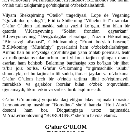
o‘nlab turli xalqlarning qo‘shiqlarini o‘zbekchalashtirdi.
Vilyam Shekspirning “Otello” tragediyasi, Lope de Veganing
“Qo‘zibuloq qishlog‘i”, Fridrix Shillerning “Vilhelm Tell” dramalari
G‘afur G‘ulom tarjimasida sahna yuzini ko‘rgan. Shu bilan bir
qatorda V.Katayevning “Soldat frontdan qaytarkan”,
B.Lavryonovning “Dengizdagilar sharafiga”, Nozim Hikmatning
“Bir sevgi afsonasi”, G.Mdivanining “Front bo‘ylab buyruq”,
B.Slivkoning “Mushfiqiy” pyesalarini ham o‘zbekchalashtirgan.
Ammo hali bu ro‘yxatga qo‘shilmagan yana o‘nlab poemalar, teatr
va radiopostanovkalar uchun turli yillarda tarjima qilingan drama
asarlari ham behisob. Bularning barchasiga xos bo‘lgan bir jihat,
ta’bir joiz bo‘lsa, G‘afur G‘ulomning “o‘girmachilik uslubi”
shundayki, ushbu tarjimalar tili sodda, ifodasi jaydari va o‘zbekona.
G‘afur G‘ulom hech bir o‘rinda tarjima tilini zo‘riqtirmaydi,
murakkab va gajakdor iboralar bilan o‘zbek o‘quvchisini
qiynamaydi, fikrni erkin va sarbast turib taqdim etadi.
G‘afur G‘ulomning yuqorida darj etilgan talay tarjimalari orasida
Lermontovning mashhur “Borodino” she’ri hamda “Hoji Abrek”
dostoni ham bor. Diqqatingizga ustoz tarjimasida
M.Yu.Lermontovning “BORODINO” she’rini havola etamiz.
G‘afur G‘ULOM