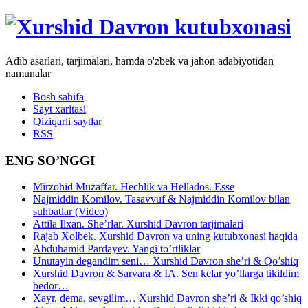
Adib asarlari, tarjimalari, hamda o'zbek va jahon adabiyotidan
namunalar
Bosh sahifa
Sayt xaritasi
Qiziqarli saytlar
RSS
ENG SO’NGGI
Mirzohid Muzaffar. Hechlik va Hellados. Esse
Najmiddin Komilov. Tasavvuf & Najmiddin Komilov bilan
suhbatlar (Video)
Attila Ilxan. She’rlar. Xurshid Davron tarjimalari
Rajab Xolbek. Xurshid Davron va uning kutubxonasi haqida
Abduhamid Pardayev. Yangi to’rtliklar
Unutayin degandim seni… Xurshid Davron she’ri & Qo’shiq
Xurshid Davron & Sarvara & IA. Sen kelar yo’llarga tikildim
bedor…
Xayr, dema, sevgilim… Xurshid Davron she’ri & Ikki qo’shiq