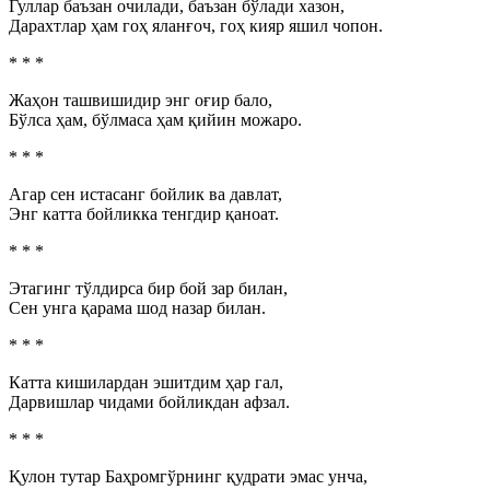
Гуллар баъзан очилади, баъзан бўлади хазон,
Дарахтлар ҳам гоҳ яланғоч, гоҳ кияр яшил чопон.
* * *
Жаҳон ташвишидир энг оғир бало,
Бўлса ҳам, бўлмаса ҳам қийин можаро.
* * *
Агар сен истасанг бойлик ва давлат,
Энг катта бойликка тенгдир қаноат.
* * *
Этагинг тўлдирса бир бой зар билан,
Сен унга қарама шод назар билан.
* * *
Катта кишилардан эшитдим ҳар гал,
Дарвишлар чидами бойликдан афзал.
* * *
Қулон тутар Баҳромгўрнинг қудрати эмас унча,