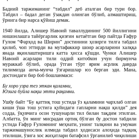
Бадиий таржиманинг “табдил” деб аталган бир тури бор.
Табдил – бадал деган ўзакдан олинган бўлиб, алмаштириш,
ўрнига бир нарса қўйиш демак.
1940 йилда, Алишер Навоий таваллудининг 500 йиллигини
нишонлашга тайёргарлик қизғин кетаётган бир пайтда Ғафур
Ғулом “Фарҳод ва Ширин” достинини ҳозирги тилга табдил
қилиб, чоп эттирди ва мутафаккир шоир асарларини халққа
янада яқинлаштиришга катта ҳисса қўшди. Чунки Алишер
Навоий асарлари тили оддий китобхон учун бирмунча
мураккаб бўлиб, орада ўтган тўрт ярим асрлик даврда
тилимизда анча-мунча ўзгаришлар юз берган эди. Мана,
достондаги бир боб бошланмаси:
Бу хоро узра тез эткан қаламни,
Юзига буйла нақш этти рақамни.
Ушбу байт “Бу қаттиқ тош устида ўз қаламини чархлаб олган
киши ўша тош устига қуйидаги гапларни нақш қилди” дея
содда, ўқувчига осон тушунарли тил билан тақдим этилган.
Албатта, ўн минг мисрадан ортиқ бўлган бу достон табдили
устида Ғафур Ғуломнинг меҳнати, унинг талқини ва умуман
таржимашунослик илмида табдил ҳодисаси алоҳида тадқиқ
этилиши, ўзига хос жиҳатлари батафсил ўрганилиб чиқилиши