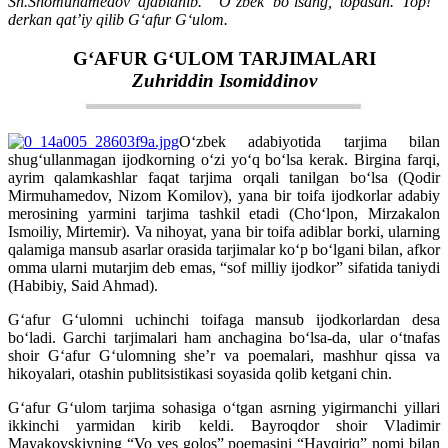
Sh.Shomuhamedov ajablanib. “O‘zbek bo‘lsang, topasan. Top!”
derkan qat’iy qilib G‘afur G‘ulom.
G‘AFUR G‘ULOM TARJIMALARI
Zuhriddin Isomiddinov
O‘zbek adabiyotida tarjima bilan
shug‘ullanmagan ijodkorning o‘zi yo‘q bo‘lsa kerak. Birgina farqi,
ayrim qalamkashlar faqat tarjima orqali tanilgan bo‘lsa (Qodir
Mirmuhamedov, Nizom Komilov), yana bir toifa ijodkorlar adabiy
merosining yarmini tarjima tashkil etadi (Cho‘lpon, Mirzakalon
Ismoiliy, Mirtemir). Va nihoyat, yana bir toifa adiblar borki, ularning
qalamiga mansub asarlar orasida tarjimalar ko‘p bo‘lgani bilan, afkor
omma ularni mutarjim deb emas, “sof milliy ijodkor” sifatida taniydi
(Habibiy, Said Ahmad).
G‘afur G‘ulomni uchinchi toifaga mansub ijodkorlardan desa
bo‘ladi. Garchi tarjimalari ham anchagina bo‘lsa-da, ular o‘tnafas
shoir G‘afur G‘ulomning she’r va poemalari, mashhur qissa va
hikoyalari, otashin publitsistikasi soyasida qolib ketgani chin.
G‘afur G‘ulom tarjima sohasiga o‘tgan asrning yigirmanchi yillari
ikkinchi yarmidan kirib keldi. Bayroqdor shoir Vladimir
Mayakovskiyning “Vo ves golos” poemasini “Hayqiriq” nomi bilan