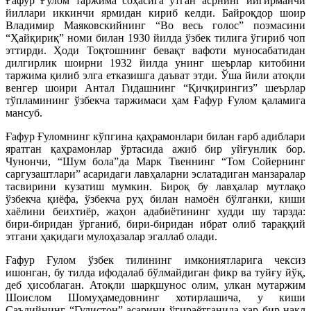
Ғафур Ғулом таржима соҳасига ўтган асрнинг йигирманчи
йиллари иккинчи ярмидан кириб келди. Байроқдор шоир
Владимир Маяковскийнинг “Во весь голос” поэмасини
“Ҳайқириқ” номи билан 1930 йилда ўзбек тилига ўгириб чоп
эттирди. Ҳоди Тоқтошнинг бевақт вафоти муносабатидан
дилгирлик шоирни 1932 йилда унинг шеърлар китобини
таржима қилиб элга етказишга даъват этди. Ўша йили атоқли
венгер шоири Антал Гидашнинг “Қичқирингиз” шеърлар
тўпламининг ўзбекча таржимаси ҳам Ғафур Ғулом қаламига
мансуб.
Ғафур Ғуломнинг кўпгина қаҳрамонлари билан ғарб адиблари
яратган қаҳрамонлар ўртасида ажиб бир уйғунлик бор.
Чунончи, “Шум бола”да Марк Твеннинг “Том Сойернинг
саргузаштлари” асаридаги лавҳаларни эслатадиган манзаралар
тасвирини кузатиш мумкин. Бироқ бу лавҳалар мутлақо
ўзбекча қиёфа, ўзбекча руҳ билан намоён бўлганки, киши
хаёлини беихтиёр, жаҳон адабиётининг худди шу тарзда:
бири-биридан ўрганиб, бири-биридан ибрат олиб тараққий
этгани ҳақидаги мулоҳазалар эгаллаб олади.
Ғафур Ғулом ўзбек тилининг имкониятларига чексиз
ишонган, бу тилда ифодалаб бўлмайдиган фикр ва туйғу йўқ,
деб ҳисоблаган. Атоқли шарқшунос олим, улкан мутаржим
Шоислом Шомуҳамедовнинг хотирлашича, у киши
Саъдийнинг “Гулистон” асарини ўгираётганида ҳар бир нақл