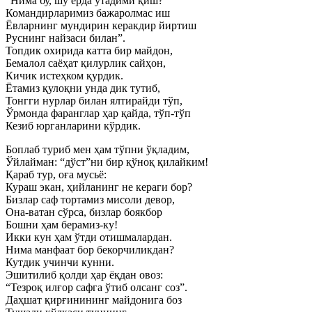
“Нима бу, шу ерда ўтадими қиш?
Командирларимиз бажаролмас иш
Ёвларнинг мундирин керакдир йиртиш
Руснинг найзаси билан”.
Топдик охирида катта бир майдон,
Бемалол саёҳат қилурлик сайҳон,
Кичик истеҳком қурдик.
Ётамиз қулоқни унда дик тутиб,
Тонгги нурлар билан ялтирайди тўп,
Ўрмонда фаранглар ҳар қайда, тўп-тўп
Кезиб юрганларини кўрдик.
Боплаб туриб мен ҳам тўпни ўқладим,
Ўйлайман: “дўст”ни бир қўноқ қилайким!
Қараб тур, оға мусьё:
Кураш экан, ҳийланинг не кераги бор?
Бизлар саф тортамиз мисоли девор,
Она-ватан сўрса, бизлар боякбор
Бошни ҳам берамиз-ку!
Икки кун ҳам ўтди отишмалардан.
Нима манфаат бор бекорчиликдан?
Кутдик учинчи кунни.
Эшитилиб қолди ҳар ёқдан овоз:
“Тезроқ илғор сафга ўтиб олсанг соз”.
Даҳшат қирғинининг майдонига боз