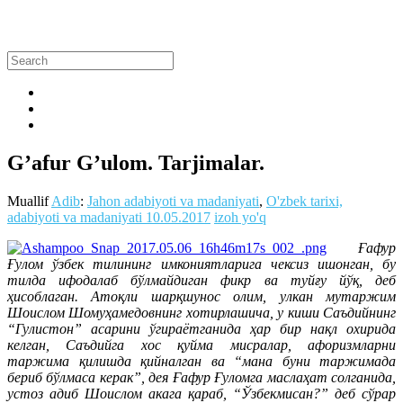
G’afur G’ulom. Tarjimalar.
Muallif
Adib
:
Jahon adabiyoti va madaniyati
,
O'zbek tarixi,
adabiyoti va madaniyati
10.05.2017
izoh yo'q
Ғафур
Ғулом ўзбек тилининг имкониятларига чексиз ишонган, бу
тилда ифодалаб бўлмайдиган фикр ва туйғу йўқ, деб
ҳисоблаган. Атоқли шарқшунос олим, улкан мутаржим
Шоислом Шомуҳамедовнинг хотирлашича, у киши Саъдийнинг
“Гулистон” асарини ўгираётганида ҳар бир нақл охирида
келган, Саъдийга хос қуйма мисралар, афоризмларни
таржима қилишда қийналган ва “мана буни таржимада
бериб бўлмаса керак”, дея Ғафур Ғуломга маслаҳат солганида,
устоз адиб Шоислом акага қараб, “Ўзбекмисан?” деб сўрар