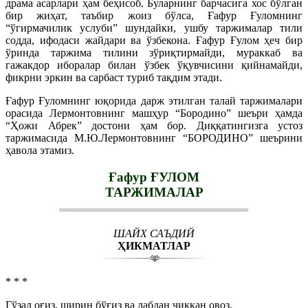
драма асарлари ҳам беҳисоб. Буларнинг барчасига хос бўлган
бир жиҳат, таъбир жоиз бўлса, Ғафур Ғуломнинг
“ўгирмачилик услуби” шундайки, ушбу таржималар тили
содда, ифодаси жайдари ва ўзбекона. Ғафур Ғулом ҳеч бир
ўринда таржима тилини зўриқтирмайди, мураккаб ва
гажакдор иборалар билан ўзбек ўқувчисини қийнамайди,
фикрни эркин ва сарбаст туриб тақдим этади.
Ғафур Ғуломнинг юқорида дарж этилган талай таржималари
орасида Лермонтовнинг машҳур “Бородино” шеъри ҳамда
“Ҳожи Абрек” достони ҳам бор. Диққатингизга устоз
таржимасида М.Ю.Лермонтовнинг “БОРОДИНО” шеърини
ҳавола этамиз.
Ғафур ҒУЛОМ
ТАРЖИМАЛАР
ШАЙХ САЪДИЙ
ҲИКМАТЛАР
* * *
Гўзал оғиз, ширин бўғиз ва лабдан чиққан овоз,