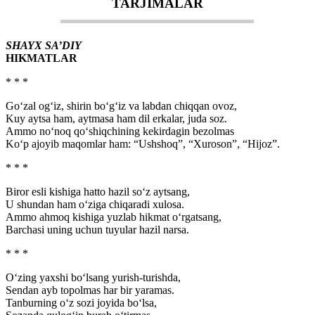
TARJIMALAR
SHAYX SA’DIY
HIKMATLAR
* * *
Go‘zal og‘iz, shirin bo‘g‘iz va labdan chiqqan ovoz,
Kuy aytsa ham, aytmasa ham dil erkalar, juda soz.
Ammo no‘noq qo‘shiqchining kekirdagin bezolmas
Ko‘p ajoyib maqomlar ham: “Ushshoq”, “Xuroson”, “Hijoz”.
* * *
Biror esli kishiga hatto hazil so‘z aytsang,
U shundan ham o‘ziga chiqaradi xulosa.
Ammo ahmoq kishiga yuzlab hikmat o‘rgatsang,
Barchasi uning uchun tuyular hazil narsa.
* * *
O‘zing yaxshi bo‘lsang yurish-turishda,
Sendan ayb topolmas har bir yaramas.
Tanburning o‘z sozi joyida bo‘lsa,