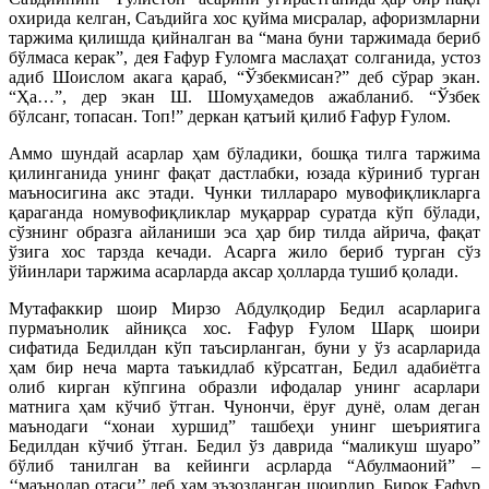
охирида келган, Саъдийга хос қуйма мисралар, афоризмларни
таржима қилишда қийналган ва “мана буни таржимада бериб
бўлмаса керак”, дея Ғафур Ғуломга маслаҳат солганида, устоз
адиб Шоислом акага қараб, “Ўзбекмисан?” деб сўрар экан.
“Ҳа…”, дер экан Ш. Шомуҳамедов ажабланиб. “Ўзбек
бўлсанг, топасан. Топ!” деркан қатъий қилиб Ғафур Ғулом.
Аммо шундай асарлар ҳам бўладики, бошқа тилга таржима
қилинганида унинг фақат дастлабки, юзада кўриниб турган
маъносигина акс этади. Чунки тиллараро мувофиқликларга
қараганда номувофиқликлар муқаррар суратда кўп бўлади,
сўзнинг образга айланиши эса ҳар бир тилда айрича, фақат
ўзига хос тарзда кечади. Асарга жило бериб турган сўз
ўйинлари таржима асарларда аксар ҳолларда тушиб қолади.
Мутафаккир шоир Мирзо Абдулқодир Бедил асарларига
пурмаънолик айниқса хос. Ғафур Ғулом Шарқ шоири
сифатида Бедилдан кўп таъсирланган, буни у ўз асарларида
ҳам бир неча марта таъкидлаб кўрсатган, Бедил адабиётга
олиб кирган кўпгина образли ифодалар унинг асарлари
матнига ҳам кўчиб ўтган. Чунончи, ёруғ дунё, олам деган
маънодаги “хонаи хуршид” ташбеҳи унинг шеъриятига
Бедилдан кўчиб ўтган. Бедил ўз даврида “маликуш шуаро”
бўлиб танилган ва кейинги асрларда “Абулмаоний” –
‘‘маънолар отаси’’ деб ҳам эъзозланган шоирдир. Бироқ Ғафур