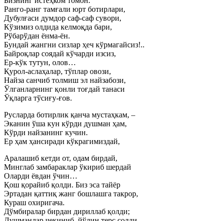
Бизнинг истеҳком томон.
Ранго-ранг тамғали юрт ботирлари,
Дубулғаси думдор саф-саф сувори,
Кўзимиз олдида келмоқда бари,
Рўбарўдан ёнма-ён.
Бундай жангни сизлар ҳеч кўрмагайсиз!..
Байроқлар соядай кўчарди изсиз,
Ер-кўк тутун, олов…
Қурол-аслаҳалар, тўплар овози,
Найза санчиб толмиш эл найзабози,
Ўлганларнинг қонли тоғдай танаси
Ўқларга тўсиғу-ғов.
Русларда ботирлик қанча мустаҳкам, –
Эканин ўша кун кўрди душман ҳам,
Кўрди найзанинг кучин.
Ер ҳам ҳансиради кўкрагимиздай,
Аралашиб кетди от, одам бирдай,
Минглаб замбараклар ўкириб шердай
Оларди ёвдан ўчин…
Қош қорайиб қолди. Биз эса тайёр
Эртадан қаттиқ жанг бошлашга такрор,
Кураш охиригача.
Дўмбиралар бирдан дириллаб қолди;
Душманлар чекиниб, йўлин терс солди,