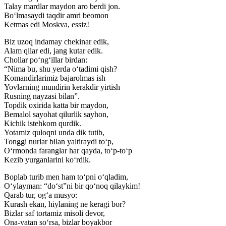
Talay mardlar maydon aro berdi jon.
Bo‘lmasaydi taqdir amri beomon
Ketmas edi Moskva, essiz!
Biz uzoq indamay chekinar edik,
Alam qilar edi, jang kutar edik.
Chollar po‘ng‘illar birdan:
“Nima bu, shu yerda o‘tadimi qish?
Komandirlarimiz bajarolmas ish
Yovlarning mundirin kerakdir yirtish
Rusning nayzasi bilan”.
Topdik oxirida katta bir maydon,
Bemalol sayohat qilurlik sayhon,
Kichik istehkom qurdik.
Yotamiz quloqni unda dik tutib,
Tonggi nurlar bilan yaltiraydi to‘p,
O‘rmonda faranglar har qayda, to‘p-to‘p
Kezib yurganlarini ko‘rdik.
Boplab turib men ham to‘pni o‘qladim,
O‘ylayman: “do‘st”ni bir qo‘noq qilaykim!
Qarab tur, og‘a musyo:
Kurash ekan, hiylaning ne keragi bor?
Bizlar saf tortamiz misoli devor,
Ona-vatan so‘rsa, bizlar boyakbor