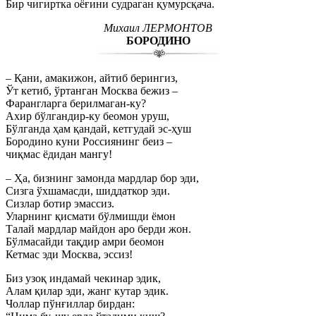
Бир чигиртка оёғини судраган қумурсқача.
Михаил ЛЕРМОНТОВ
БОРОДИНО
– Қани, амакижон, айтиб берингиз,
Ўт кетиб, ўртанган Москва бежиз –
Фарангларга берилмаган-ку?
Ахир бўлгандир-ку беомон уруш,
Бўлганда ҳам қандай, кетгудай эс-ҳуш
Бородино куни Россиянинг беиз –
чиқмас ёдидан мангу!
– Ҳа, бизнинг замонда мардлар бор эди,
Сизга ўхшамасди, шиддаткор эди.
Сизлар ботир эмассиз.
Уларнинг қисмати бўлмишди ёмон
Талай мардлар майдон аро берди жон.
Бўлмасайди тақдир амри беомон
Кетмас эди Москва, эссиз!
Биз узоқ индамай чекинар эдик,
Алам қилар эди, жанг кутар эдик.
Чоллар пўнғиллар бирдан: