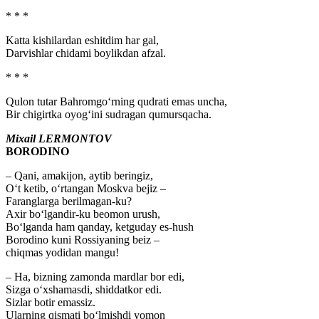
* * *
Katta kishilardan eshitdim har gal,
Darvishlar chidami boylikdan afzal.
* * *
Qulon tutar Bahromgo‘rning qudrati emas uncha,
Bir chigirtka oyog‘ini sudragan qumursqacha.
Mixail LЕRMONTOV
BORODINO
– Qani, amakijon, aytib beringiz,
O‘t ketib, o‘rtangan Moskva bejiz –
Faranglarga berilmagan-ku?
Axir bo‘lgandir-ku beomon urush,
Bo‘lganda ham qanday, ketguday es-hush
Borodino kuni Rossiyaning beiz –
chiqmas yodidan mangu!
– Ha, bizning zamonda mardlar bor edi,
Sizga o‘xshamasdi, shiddatkor edi.
Sizlar botir emassiz.
Ularning qismati bo‘lmishdi yomon