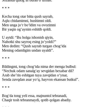
Sozanda qulog‘in burab o‘tirmas.
* * *
Kecha tong otar bitta qush sayrab,
Aqlu chidamimni, hushimni oldi.
Men unga jo‘r bo‘ldim va ovozimni
Bir yaqin og‘aynim eshitib qoldi.
U aytdi: “Bu holga ishonish qiyin,
Nahotki shu sayroq esing jo‘yoldi?”
Men dedim: “Qush sayrab turgan chog‘ida
Mening odamligim undan uyaldi”.
* * *
Bildingmi, tong chog‘ida nima der menga bulbul:
“Nechuk odam sanalg‘ay sevgidan bexabar dil?
Arab she’rin eshitgan tuya zavqidan o‘ynar,
Senda zavqdan asar yo‘q, hayvon ekansan butkul”.
* * *
Bog‘da tong yeli essa, majnuntol tebranadi,
Chaqir tosh tebranmaydi, qotib qolgan abadiy.