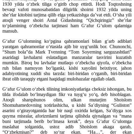
1930 yilda o‘zbek tiliga o‘girib chop ettirdi. Hodi Toqtoshning
bevaqt vafoti munosabatidan dilgirlik shoirni 1932 yilda uning
she’rlar kitobini tarjima qilib elga yetkazishga da’vat etdi. O‘sha yili
atoqli venger shoiri Antal Gidashning “Qichqiringiz” she’rlar
to‘plamining o‘zbekcha tarjimasi ham G‘afur G‘ulom qalamiga
mansub.
G‘afur G‘ulomning ko‘pgina qahramonlari bilan g‘arb adiblari
yaratgan qahramonlar o‘rtasida ajib bir uyg‘unlik bor. Chunonchi,
“Shum bola”da Mark Tvenning “Tom Soyerning sarguzashtlari”
asaridagi lavhalarni eslatadigan manzaralar tasvirini kuzatish
mumkin. Biroq bu lavhalar mutlaqo o‘zbekcha qiyofa, o‘zbekcha
ruh bilan namoyon bo‘lganki, kishi xayolini beixtiyor, jahon
adabiyotining xuddi shu tarzda: biri-biridan o‘rganib, biri-biridan
ibrat olib taraqqiy etgani haqidagi mulohazalar egallab oladi.
G‘afur G‘ulom o‘zbek tilining imkoniyatlariga cheksiz ishongan, bu
tilda ifodalab bo‘lmaydigan fikr va tuyg‘u yo‘q, deb hisoblagan.
Atoqli sharqshunos olim, ulkan mutarjim Shoislom
Shomuhamedovning xotirlashicha, u kishi Sa’diyning “Guliston”
asarini o‘girayotganida har bir naql oxirida kelgan, Sa’diyga xos
quyma misralar, aforizmlarni tarjima qilishda qiynalgan va “mana
buni tarjimada berib bo‘lmasa kerak”, deya G‘afur G‘ulomga
maslahat solganida, ustoz adib Shoislom akaga qarab,
“O‘zbekmisan?” deb so‘rar ekan. “Ha…”, der ekan