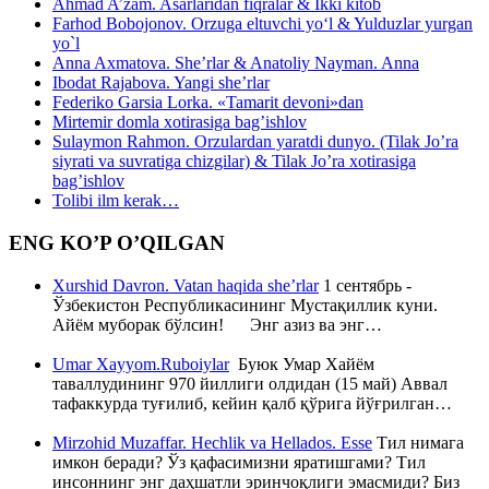
Ahmad A’zam. Asarlaridan fiqralar & Ikki kitob
Farhod Bobojonov. Orzuga eltuvchi yo‘l & Yulduzlar yurgan
yo`l
Anna Axmatova. She’rlar & Anatoliy Nayman. Anna
Ibodat Rajabova. Yangi she’rlar
Federiko Garsia Lorka. «Tamarit devoni»dan
Mirtemir domla xotirasiga bag’ishlov
Sulaymon Rahmon. Orzulardan yaratdi dunyo. (Tilak Jo’ra
siyrati va suvratiga chizgilar) & Tilak Jo’ra xotirasiga
bag’ishlov
Tolibi ilm kerak…
ENG KO’P O’QILGAN
Xurshid Davron. Vatan haqida she’rlar
1 сентябрь -
Ўзбекистон Республикасининг Мустақиллик куни.
Айём муборак бўлсин! Энг азиз ва энг…
Umar Xayyom.Ruboiylar
Буюк Умар Хайём
таваллудининг 970 йиллиги олдидан (15 май) Аввал
тафаккурда туғилиб, кейин қалб қўрига йўғрилган…
Mirzohid Muzaffar. Hechlik va Hellados. Esse
Тил нимага
имкон беради? Ўз қафасимизни яратишгами? Тил
инсоннинг энг даҳшатли эринчоқлиги эмасмиди? Биз