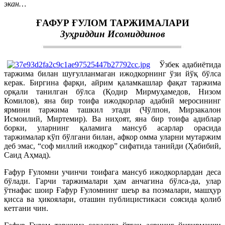
экан…
ҒАФУР ҒУЛОМ ТАРЖИМАЛАРИ
Зуҳриддин Исомиддинов
Ўзбек адабиётида
таржима билан шуғулланмаган ижодкорнинг ўзи йўқ бўлса
керак. Биргина фарқи, айрим қаламкашлар фақат таржима
орқали танилган бўлса (Қодир Мирмуҳамедов, Низом
Комилов), яна бир тоифа ижодкорлар адабий меросининг
ярмини таржима ташкил этади (Чўлпон, Мирзакалон
Исмоилий, Миртемир). Ва ниҳоят, яна бир тоифа адиблар
борки, уларнинг қаламига мансуб асарлар орасида
таржималар кўп бўлгани билан, афкор омма уларни мутаржим
деб эмас, “соф миллий ижодкор” сифатида танийди (Ҳабибий,
Саид Аҳмад).
Ғафур Ғуломни учинчи тоифага мансуб ижодкорлардан деса
бўлади. Гарчи таржималари ҳам анчагина бўлса-да, улар
ўтнафас шоир Ғафур Ғуломнинг шеър ва поэмалари, машҳур
қисса ва ҳикоялари, оташин публицистикаси соясида қолиб
кетгани чин.