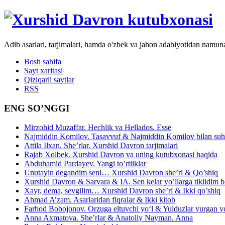
Adib asarlari, tarjimalari, hamda o'zbek va jahon adabiyotidan namun
Bosh sahifa
Sayt xaritasi
Qiziqarli saytlar
RSS
ENG SO’NGGI
Mirzohid Muzaffar. Hechlik va Hellados. Esse
Najmiddin Komilov. Tasavvuf & Najmiddin Komilov bilan suhb
Attila Ilxan. She’rlar. Xurshid Davron tarjimalari
Rajab Xolbek. Xurshid Davron va uning kutubxonasi haqida
Abduhamid Pardayev. Yangi to’rtliklar
Unutayin degandim seni… Xurshid Davron she’ri & Qo’shiq
Xurshid Davron & Sarvara & IA. Sen kelar yo’llarga tikildim
Xayr, dema, sevgilim… Xurshid Davron she’ri & Ikki qo’shiq
Ahmad A’zam. Asarlaridan fiqralar & Ikki kitob
Farhod Bobojonov. Orzuga eltuvchi yo‘l & Yulduzlar yurgan y
Anna Axmatova. She’rlar & Anatoliy Nayman. Anna