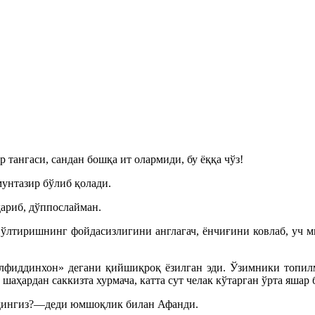
тангаси, сандан бошқа ит олармиди, бу ёққа чўз!
мунтазир бўлиб қолади.
ариб, дўппослайман.
 ўлтиришнинг фойдасизлигини англагач, ёнчиғини ковлаб, уч 
лфиддинхон» дегани қийшиқроқ ёзилган эди. Ўзимники топил
 шаҳардан саккизта хурмача, катта сут челак кўтарган ўрта яшар
 эдингиз?—деди юмшоқлик билан Афанди.