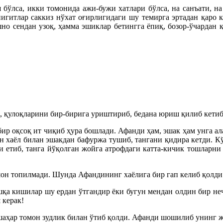
бўлса, икки томонида ажи-бужи хатлари бўлса, на санъати, на
 йигитлар саккиз нўхат оғирлигидаги шу темирга эртадан қаро
но сендан узоқ, ҳамма эшиклар бетингга ёпиқ, бозор-ўчардан қ
 қулоқларини бир-бирига уриштириб, бедана юриш қилиб кетиб 
бир оқсоқ ит чиқиб ҳура бошлади. Афанди ҳам, эшак ҳам унга ал
н хаёл билан эшакдан бафуржа тушиб, тангани қидира кетди. К
 етиб, танга йўқолган жойга атрофдаги катта-кичик тошларни 
шон топилмади. Шунда Афандининг хаёлига бир гап келиб қолди
шқа кишилар шу ердан ўтгандир ёки бугун мендан олдин бир не
 керак!
 шаҳар томон зудлик билан ўтиб қолди. Афанди шошилиб унинг 