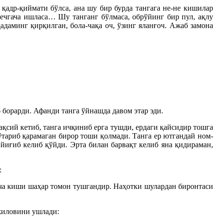
 қадр-қиймати бўлса, ана шу бир бурда тангага не-не кишилар
 кечгача ишласа… Шу танганг бўлмаса, обрўйинг бир пул, ақлу
адаминг қирқилган, бола-чақа оч, ўзинг яланғоч. Ажаб замона
борарди. Афанди танга ўйнашда давом этар эди.
ақсий кетиб, танга ичқиниб ерга тушди, ердаги қайсидир тошга
ўтариб қарамаган бирор тоши қолмади. Танга ер ютгандай ном-
йиғиб келиб қўйди. Эрта билан барвақт келиб яна қидираман,
:
ча киши шаҳар томон тушгандир. Наҳотки шулардан биронтаси
жиловини ушлади: