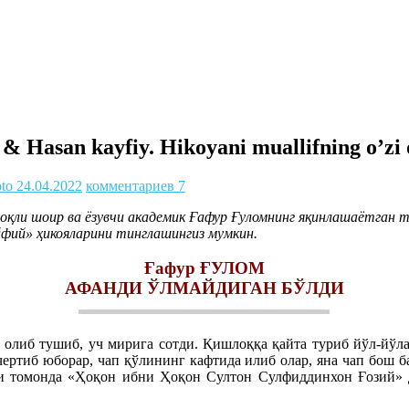
& Hasan kayfiy. Hikoyani muallifning o’zi 
oto
24.04.2022
комментариев 7
қли шоир ва ёзувчи академик Ғафур Ғуломнинг яқинлашаётган т
йфий» ҳикояларини тинглашингиз мумкин.
Ғафур ҒУЛОМ
АФАНДИ ЎЛМАЙДИГАН БЎЛДИ
а олиб тушиб, уч мирига сотди. Қишлоққа қайта туриб йўл-йў
чертиб юборар, чап қўлининг кафтида илиб олар, яна чап бош 
и томонда «Ҳоқон ибни Ҳоқон Султон Сулфиддинхон Ғозий» де