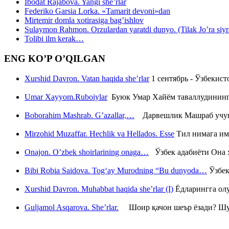
Ibodat Rajabova. Yangi she’rlar
Federiko Garsia Lorka. «Tamarit devoni»dan
Mirtemir domla xotirasiga bag’ishlov
Sulaymon Rahmon. Orzulardan yaratdi dunyo. (Tilak Jo’ra siyrati
Tolibi ilm kerak…
ENG KO’P O’QILGAN
Xurshid Davron. Vatan haqida she’rlar
1 сентябрь - Ўзбекис
Umar Xayyom.Ruboiylar
Буюк Умар Хайём таваллудининг 
Boborahim Mashrab. G’azallar,…
Дарвешлик Машраб учун ш
Mirzohid Muzaffar. Hechlik va Hellados. Esse
Тил нимага им
Onajon. O’zbek shoirlarining onaga…
Ўзбек адабиёти Она ҳ
Bibi Robia Saidova. Tog‘ay Murodning “Bu dunyoda…
Ўзбек
Xurshid Davron. Muhabbat haqida she’rlar (I)
Ёдларингга ол
Guljamol Asqarova. She’rlar.
Шоир қачон шеър ёзади? Шу с