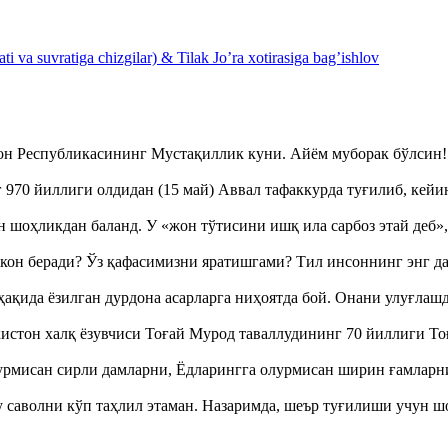
 va suvratiga chizgilar) & Tilak Jo’ra xotirasiga bag’ishlov
тон Республикасининг Мустақиллик куни. Айём муборак бўлси
970 йиллиги олдидан (15 май) Аввал тафаккурда туғилиб, кейи
оҳликдан баланд. У «жон тўтисини ишқ ила сарбоз этай деб
кон беради? Ўз қафасимизни яратишгами? Тил инсоннинг энг д
ақида ёзилган дурдона асарларга ниҳоятда бой. Онани улуғла
истон халқ ёзувчиси Тоғай Мурод таваллудининг 70 йиллиги 
урмисан сирли дамларни, Ёдларингга олурмисан ширин ғамларн
аволни кўп таҳлил этаман. Назаримда, шеър туғилиши учун 