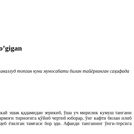
o’gigan
аваллуд топган куни муносабати билан тайёрланган саҳифада
лакай эшак қадамидан зерикиб, ўша уч мирилик кумуш тангани
бармоғи тирноғига қўйиб чертиб юборар, ўнг кафти билан илиб
б ёзилган тамғаси бор эди. Афанди танганинг ўнги-терсига