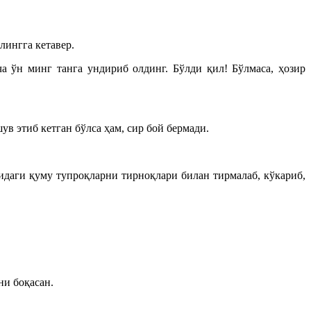
лингга кетавер.
ўн минг танга ундириб олдинг. Бўлди қил! Бўлмаса, ҳозир
 этиб кетган бўлса ҳам, сир бой бермади.
идаги қуму тупроқларни тирноқлари билан тирмалаб, кўкариб,
ни боқасан.