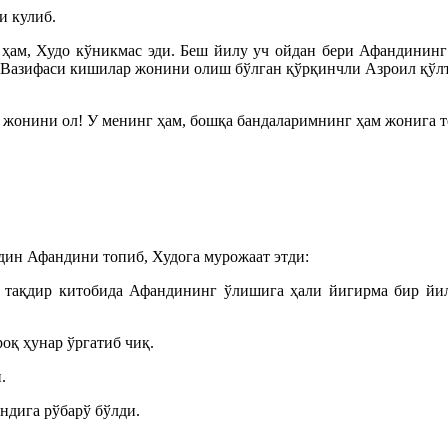
и кулиб.
ҳам, Худо кўникмас эди. Беш йилу уч ойдан бери Афандининг 
Вазифаси кишилар жонини олиш бўлган қўрқинчли Азроил қўлти
н жонини ол! У менинг ҳам, бошқа бандаларимнинг ҳам жонига 
дин Афандини топиб, Худога мурожаат этди:
у тақдир китобида Афандининг ўлишига ҳали йигирма бир йил 
оқ ҳунар ўргатиб чиқ.
.
ндига рўбарў бўлди.