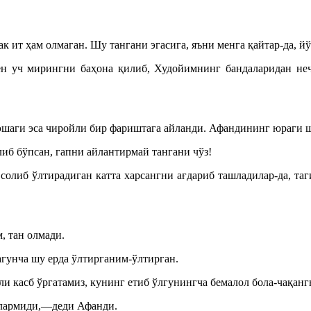
 ит ҳам олмаган. Шу тангани эгасига, яъни менга қайтар-да, йў
уч мирингни баҳона қилиб, Худойимнинг бандаларидан неча 
аги эса чиройли бир фариштага айланди. Афандининг юраги шув
иб бўпсан, гапни айлантирмай тангани чўз!
олиб ўлтирадиган катта харсангни ағдариб ташладилар-да, таг
, тан олмади.
гунча шу ерда ўлтирганим-ўлтирган.
 касб ўргатамиз, кунинг етиб ўлгунингча бемалол бола-чақанг
ўлармиди,—деди Афанди.