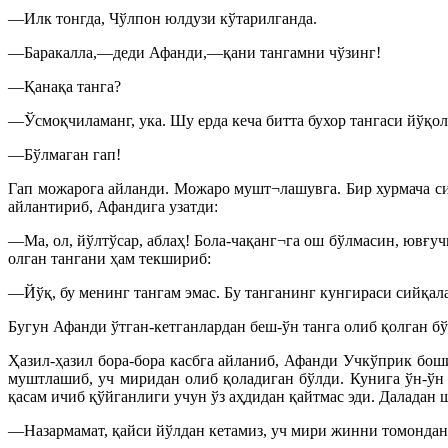
—Илк тонгда, Чўлпон юлдузи кўтарилганда.
—Баракалла,—деди Афанди,—қани тангамни чўзинг!
—Қанақа танга?
—Ўсмоқчиламанг, ука. Шу ерда кеча битта бухор тангаси йўқол
—Бўлмаган гап!
Гап можарога айланди. Можаро мушт¬лашувга. Бир хурмача си
айлантириб, Афандига узатди:
—Ма, ол, йўлтўсар, аблаҳ! Бола-чақанг¬га ош бўлмасин, ювғу
олган тангани ҳам текшириб:
—Йўқ, бу менинг тангам эмас. Бу танганинг кунгираси сийқал
Бугун Афанди ўтган-кетганлардан беш-ўн танга олиб қолган бўл
Ҳазил-ҳазил бора-бора касбга айланиб, Афанди Учкўприк боши
муштлашиб, уч миридан олиб қоладиган бўлди. Кунига ўн-ўн 
қасам ичиб қўйганлиги учун ўз аҳдидан қайтмас эди. Даладан
—Назармамат, қайси йўлдан кетамиз, уч мири жинни томондан