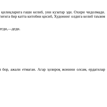
қилиқларига ғаши келиб, уни кузатар эди. Охири чидолмади.
ғига бир катта китобни қисиб, Худонинг олдига келиб таъзим
тегди,—деди.
бор, ажали етмаган. Агар ҳозироқ жонини олсам, ердагилар