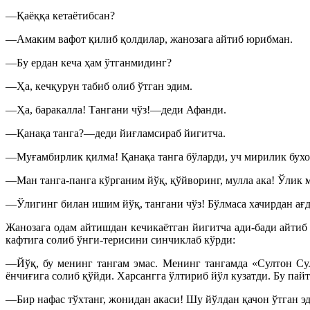
—Қаёққа кетаётибсан?
—Амаким вафот қилиб қолдилар, жанозага айтиб юрибман.
—Бу ердан кеча ҳам ўтганмидинг?
—Ҳа, кечқурун табиб олиб ўтган эдим.
—Ҳа, баракалла! Тангани чўз!—деди Афанди.
—Қанақа танга?—деди йиғламсираб йигитча.
—Муғамбирлик қилма! Қанақа танга бўларди, уч мирилик бухор 
—Ман танга-панга кўрганим йўқ, қўйворинг, мулла ака! Ўлик 
—Ўлигинг билан ишим йўқ, тангани чўз! Бўлмаса хачирдан ағд
Жанозага одам айтишдан кечикаётган йигитча ади-бади айтиб
кафтига солиб ўнги-терисини синчиклаб кўрди:
—Йўқ, бу менинг тангам эмас. Менинг тангамда «Султон Су
ёнчиғига солиб қўйди. Харсангга ўлтириб йўл кузатди. Бу пайт
—Бир нафас тўхтанг, жонидан акаси! Шу йўлдан қачон ўтган