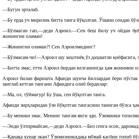
—Бугун эрталаб.
—Бу ерда уч мирилик битта танга йўқолган. Ўшани сендан бўлак
—Бўлмаган гап,—деди Азроил.—Сен беш йилу уч ойдан буён 
жонингни оламан!
—Жонингни оламан?! Сен Азроилмидинг?
—Бўлмасам-чи!—Азроил шу заҳотиёқ ўз даҳшатли қиёфасига, эш
—Битта эмас, етти Азроил бирдан келганингда ҳам жонимни ол
Азроил билан фаришта Афанди шунча йиллардан бери пўстак с
занглаб кетган тангани Афандига олиб бердилар:
—Ма, ол, тўймагур! Бу ўша, сен йўқотган танга.
Афанди зирҳларидан ўзи йўқотган тангасини таниган бўлса ҳам
—Бу меники эмас. Менинг тангам янги эди. Ўзимники топилма
—Энди ўлтирмайсан,—деди Азроил.—Биз сенга осон, даромадли
—Қанақа ҳунар экан? Ўзимизникидақа мўмай касбни топиб б