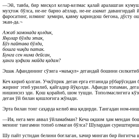
—Эй, тавба, бир мисқол келар-келмас қалай аралашган кумуш 
муҳтож бўлса, не-не барно аёллар, не-не азамат давангирдай
фаросатинг, илминг ҳемири, қавму қариндош бегона, дўсту ош
экан-да.¬
Ажаб замонада қолдик,
Яқолар бўлди этак,
Бўз пайтава бўлди,
бошга чиқди патак.
Бунга сен нима дейсан,
ҳанги ҳофизи майда қадам?
Эшак Афандининг сўзига «маъқул» дегандай бошини силкитиб,
Кеч кириб қолган. Учкўприк деган ерга етганида рўбарўсидан 
жиринг этиб урилиб, қайгадир йўқолди. Афанди топаман, дега
нишонсиз эди. Қош қорайиб, шом тушди. Тополмаслигига кўзи
деган ўй билан қишлоғига жўнади.
Эрта билан тонг саҳарда келиб яна қидирди. Тангадан ном-ни
—Ия, нега мен аввал ўйламабман? Кеча оқшом ҳам мендан бо
менинг тангамни топиб олмаган бўлса? Шулардан суриштириш
Шу пайт устидан белини боғлаган, хачир минган бир йигитча