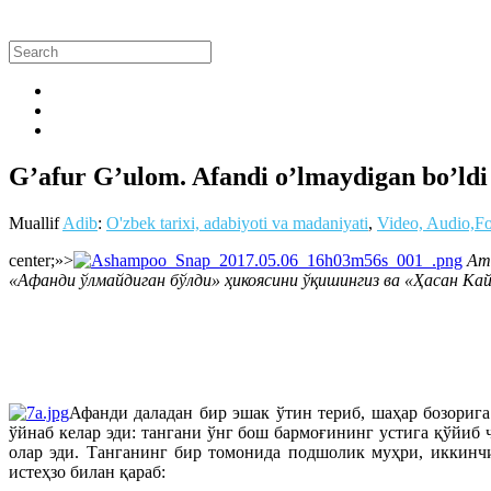
G’afur G’ulom. Afandi o’lmaydigan bo’ldi 
Muallif
Adib
:
O'zbek tarixi, adabiyoti va madaniyati
,
Video, Audio,F
center;»>
Ато
«Афанди ўлмайдиган бўлди» ҳикоясини ўқишингиз ва «Ҳасан Ка
Афанди даладан бир эшак ўтин териб, шаҳар бозориг
ўйнаб келар эди: тангани ўнг бош бармоғининг устига қўйиб 
олар эди. Танганинг бир томонида подшолик муҳри, иккинч
истеҳзо билан қараб: