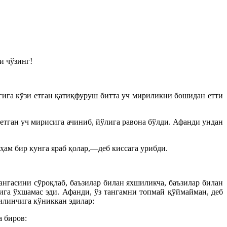
и чўзинг!
гига кўзи етган қатиқфуруш битта уч мириликни бошидан етти
етган уч мирисига ачиниб, йўлига равона бўлди. Афанди ундан
ҳам бир кунга яраб қолар,—деб киссага урибди.
ангасини сўроқлаб, баъзилар билан яхшиликча, баъзилар билан
ига ўхшамас эди. Афанди, ўз тангамни топмай қўймайман, деб
илинчига кўниккан эдилар:
 биров: