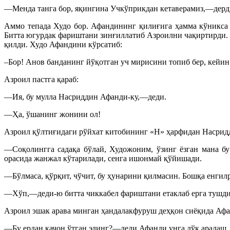
—Менда танга бор, яқингина Учкўприкдан кетаверамиз,—дерд
Аммо тепада Худо бор. Афандининг қилиғига ҳамма кўникса 
Битта югурдак фариштани зинғиллатиб Азроилни чақиртирди. 
қилди. Худо Афандини кўрсатиб:
–Бор! Анов банданинг йўқотган уч мирисини топиб бер, кейи
Азроил пастга қараб:
—Ия, бу мулла Насриддин Афанди-ку,—деди.
—Ҳа, ўшанинг жонини ол!
Азроил қўлтиғидаги рўйхат китобининг «Н» ҳарфидан Насрид
—Соқолингга садақа бўлай, Художоним, ўзинг ёзган мана б
орасида жанжал кўтарилади, сенга ишонмай қўйишади.
—Бўлмаса, қўрқит, чўчит, бу ҳунарини қилмасин. Бошқа енгилр
—Хўп,—деди-ю битта чиккабел фариштани етаклаб ерга тушди
Азроил эшак арава минган ҳандалакфуруш деҳқон сиёқида Афа
—Бу ердан қачон ўтган эдинг?—деди Афанди унга дўқ аралаш.