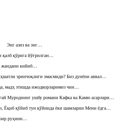
н! Энг азиз ва энг…
н қалб қўрига йўғрилган…
», жандани кийиб…
аҳшатли эринчоқлиги эмасмиди? Биз дунёни аввал…
шда, мадҳ этишда ижодкорларимиз чин…
Тоғай Муроднинг ушбу романи Кафка ва Камю асарлари…
и, Ёқиб қўйиб тун қўйнида ёки шамларни Мени ёдга…
шоир руҳини…