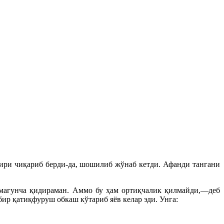
мири чиқариб берди-да, шошилиб жўнаб кетди. Афанди тангани
магунча қидираман. Аммо бу ҳам ортиқчалик қилмайди,—деб
 бир қатиқфуруш обкаш кўтариб яёв келар эди. Унга: