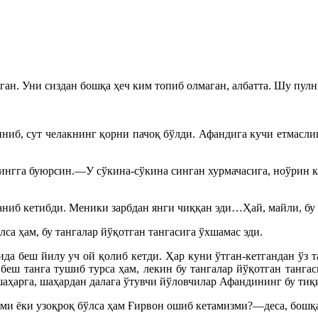
ган. Уни сиздан бошқа ҳеч ким топиб олмаган, албатта. Шу пулн
ниб, сут челакнинг қорни пачоқ бўлди. Афандига кучи етмасли
чингга буюрсин.—У сўкина-сўкина синган хурмачасига, ноўрин к
аниб кетибди. Меники зарбдан янги чиққан эди…Ҳай, майли, бу 
са ҳам, бу тангалар йўқотган тангасига ўхшамас эди.
да беш йилу уч ой қолиб кетди. Ҳар куни ўтган-кетгандан ўз т
беш танга тушиб турса ҳам, лекин бу тангалар йўқотган тангас
 шаҳарга, шаҳардан далага ўтувчи йўловчилар Афандининг бу тиқ
ми ёки узоқроқ бўлса ҳам Ғирвон ошиб кетамизми?—деса, бошқа