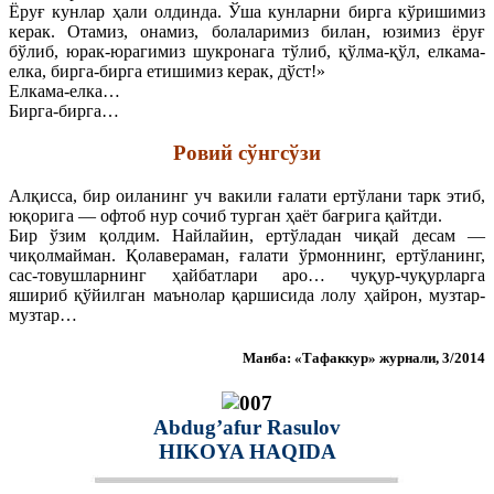
Ёруғ кунлар ҳали олдинда. Ўша кунларни бирга кўришимиз
керак. Отамиз, онамиз, болаларимиз билан, юзимиз ёруғ
бўлиб, юрак-юрагимиз шукронага тўлиб, қўлма-қўл, елкама-
елка, бирга-бирга етишимиз керак, дўст!»
Елкама-елка…
Бирга-бирга…
Ровий сўнгсўзи
Алқисса, бир оиланинг уч вакили ғалати ертўлани тарк этиб,
юқорига — офтоб нур сочиб турган ҳаёт бағрига қайтди.
Бир ўзим қолдим. Найлайин, ертўладан чиқай десам —
чиқолмайман. Қолавераман, ғалати ўрмоннинг, ертўланинг,
сас-товушларнинг ҳайбатлари аро… чуқур-чуқурларга
яшириб қўйилган маънолар қаршисида лолу ҳайрон, музтар-
музтар…
Манба: «Тафаккур» журнали, 3/2014
Abdug’afur Rasulov
HIKOYA HAQIDA