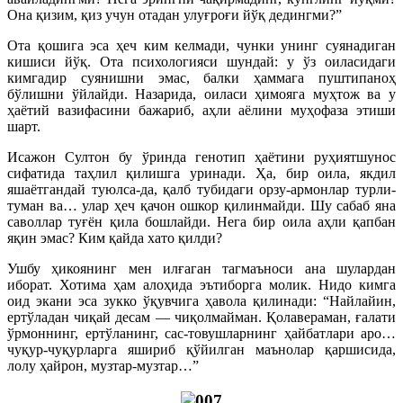
Она қизим, қиз учун отадан улуғроғи йўқ дедингми?”
Ота қошига эса ҳеч ким келмади, чунки унинг суянадиган
кишиси йўқ. Ота психологияси шундай: у ўз оиласидаги
кимгадир суянишни эмас, балки ҳаммага пуштипаноҳ
бўлишни ўйлайди. Назарида, оиласи ҳимояга муҳтож ва у
ҳаётий вазифасини бажариб, аҳли аёлини муҳофаза этиши
шарт.
Исажон Султон бу ўринда генотип ҳаётини руҳиятшунос
сифатида таҳлил қилишга уринади. Ҳа, бир оила, якдил
яшаётгандай туюлса-да, қалб тубидаги орзу-армонлар турли-
туман ва… улар ҳеч қачон ошкор қилинмайди. Шу сабаб яна
саволлар туғён қила бошлайди. Нега бир оила аҳли қапбан
яқин эмас? Ким қайда хато қилди?
Ушбу ҳикоянинг мен илғаган тагмаъноси ана шулардан
иборат. Хотима ҳам алоҳида эътиборга молик. Нидо кимга
оид экани эса зукко ўқувчига ҳавола қилинади: “Найлайин,
ертўладан чиқай десам — чиқолмайман. Қолавераман, ғалати
ўрмоннинг, ертўланинг, сас-товушларнинг ҳайбатлари аро…
чуқур-чуқурларга яшириб қўйилган маънолар қаршисида,
лолу ҳайрон, музтар-музтар…”