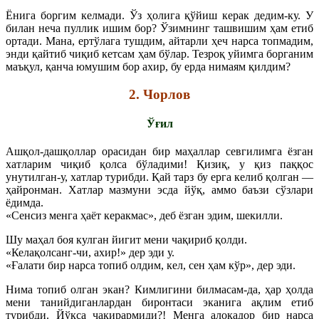
Ёнига боргим келмади. Ўз ҳолига қўйиш керак дедим-ку. У
билан неча пуллик ишим бор? Ўзимнинг ташвишим ҳам етиб
ортади. Мана, ертўлага тушдим, айтарли ҳеч нарса топмадим,
энди қайтиб чиқиб кетсам ҳам бўлар. Тезроқ уйимга борганим
маъқул, қанча юмушим бор ахир, бу ерда нимаям қилдим?
2. Чорлов
Ўғил
Ашқол-дашқоллар орасидан бир маҳаллар севгилимга ёзган
хатларим чиқиб қолса бўладими! Қизиқ, у қиз паққос
унутилган-у, хатлар турибди. Қай тарз бу ерга келиб қолган —
ҳайронман. Хатлар мазмуни эсда йўқ, аммо баъзи сўзлари
ёдимда.
«Сенсиз менга ҳаёт керакмас», деб ёзган эдим, шекилли.
Шу маҳал боя кулган йигит мени чақириб қолди.
«Келақолсанг-чи, ахир!» дер эди у.
«Ғалати бир нарса топиб олдим, кел, сен ҳам кўр», дер эди.
Нима топиб олган экан? Кимлигини билмасам-да, ҳар ҳолда
мени танийдиганлардан биронтаси эканига ақлим етиб
турибди. Йўқса чақирармиди?! Менга алоқадор бир нарса