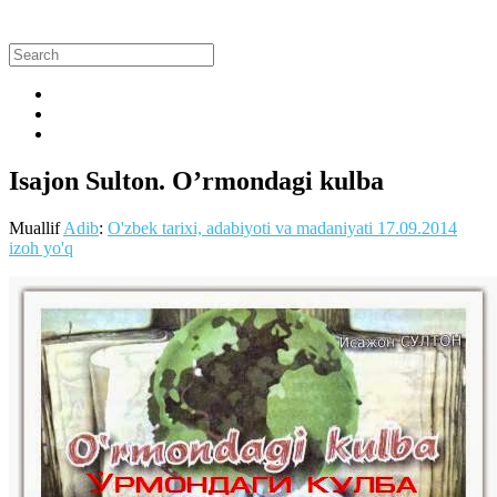
Isajon Sulton. O’rmondagi kulba
Muallif
Adib
:
O'zbek tarixi, adabiyoti va madaniyati
17.09.2014
izoh yo'q