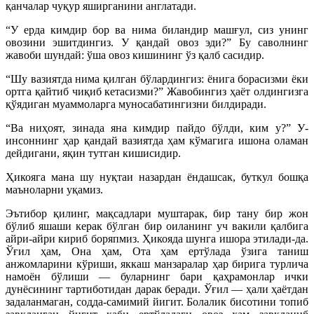
қанчалар чуқур яширганини англатади.
“У ерда кимдир бор ва нима биландир машғул, сиз унинг
овозини эшитдингиз. У қандай овоз эди?” Бу саволнинг
жавоби шундай: ўша овоз кишининг ўз қалб сасидир.
“Шу вазиятда нима қилган бўлардингиз: ёнига борасизми ёки
ортга қайтиб чиқиб кетасизми?” Жавобингиз ҳаёт олдингизга
қўядиган муаммоларга муносабатингизни билдиради.
“Ва ниҳоят, зинада яна кимдир пайдо бўлди, ким у?” У-
инсоннинг ҳар қандай вазиятда ҳам кўмагига ишона оламан
дейдигани, яқин тутган кишисидир.
Ҳикояга мана шу нуқтаи назардан ёндашсак, буткул бошқа
маъноларни уқамиз.
Эътибор қилинг, мақсадлари муштарак, бир тану бир жон
бўлиб яшаши керак бўлган бир оиланинг уч вакили қалбига
айри-айри кириб боряпмиз. Ҳикояда шунга ишора этилади-да.
Ўғил ҳам, Она ҳам, Ота ҳам ертўлада ўзига таниш
анжомларини кўриши, яккаш манзаралар ҳар бирига турлича
намоён бўлиши — буларнинг бари қаҳрамонлар ички
дунёсининг тартиботидан дарак беради. Ўғил — ҳали ҳаётдан
задаланмаган, содда-самимий йигит. Болалик бисотини топиб