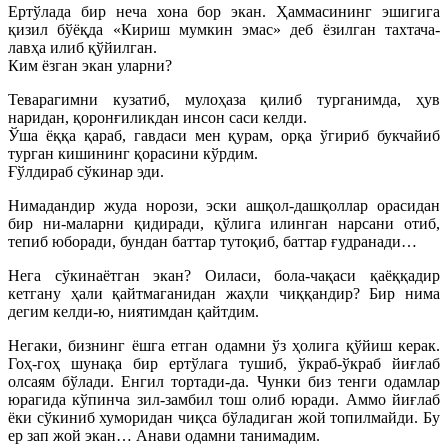
Ертўлада бир неча хона бор экан. Ҳаммасининг эшигига
қизил бўёқда «Кириш мумкин эмас» деб ёзилган тахтача-
лавҳа илиб қўйилган.
Ким ёзган экан уларни?
Теварагимни кузатиб, мулоҳаза қилиб турганимда, ҳув
наридан, қоронғиликдан инсон саси келди.
Ўша ёққа қараб, гавдаси мен қурам, орқа ўгириб букчайиб
турган кишининг қорасини кўрдим.
Ғўлдираб сўкинар эди.
Нимадандир жуда норози, эски ашқол-дашқоллар орасидан
бир ни-маларни қидиради, қўлига илинган нарсани отиб,
тепиб юборади, бундан баттар тутоқиб, баттар ғудранади…
Нега сўкинаётган экан? Оиласи, бола-чақаси қаёққадир
кетгану ҳали қайтмаганидан жаҳли чиққандир? Бир нима
дегим келди-ю, ниятимдан қайтдим.
Негаки, бизнинг ёшга етган одамни ўз ҳолига қўйиш керак.
Гоҳ-гоҳ шунақа бир ертўлага тушиб, ўкраб-ўкраб йиғлаб
олсаям бўлади. Енгил тортади-да. Чунки биз тенги одамлар
юрагида кўпинча зил-замбил тош олиб юради. Аммо йиғлаб
ёки сўкиниб хуморидан чиқса бўладиган жой топилмайди. Бу
ер зап жой экан… Анави одамни танимадим.