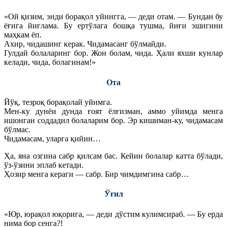
«Ой қизим, энди борақол уйингга, — деди отам. — Бундан бу
ёғига йиғлама. Бу ертўлага бошқа тушма, йиғи эшигини
маҳкам ёп.
Ахир, чидашинг керак. Чидамасанг бўлмайди.
Гулдай болаларинг бор. Жон болам, чида. Ҳали яхши кунлар
келади, чида, болагинам!»
Ота
Йўқ, тезроқ борақолай уйимга.
Мен-ку дунёи дунда ғоят ёлғизман, аммо уйимда менга
ишонган соддадил болаларим бор. Эр кишиман-ку, чидамасам
бўлмас.
Чидамасам, уларга қийин…
Ҳа, яна озгина сабр қилсам бас. Кейин болалар катта бўлади,
ўз-ўзини эплаб кетади.
Ҳозир менга кераги — сабр. Бир чимдимгина сабр…
Ўғил
«Юр, юрақол юқорига, — деди дўстим кулимсираб. — Бу ерда
нима бор сенга?!