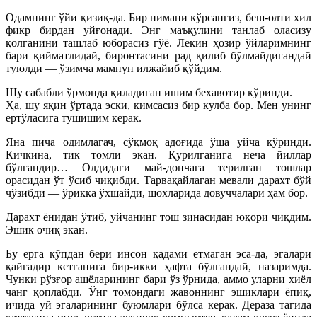
Одамнинг ўйи қизиқ-да. Бир нимани кўрсангиз, беш-олти хил
фикр бирдан уйғонади. Энг маъқулини танлаб оласизу
қолганини ташлаб юборасиз гўё. Лекин ҳозир ўйларимнинг
бари қийматлидай, биронтасини рад қилиб бўлмайдигандай
туюлди — ўзимча мамнун илжайиб қўйдим.
Шу сабабли ўрмонда қиладиган ишим бехавотир кўринди.
Ҳа, шу яқин ўртада эски, кимсасиз бир кулба бор. Мен унинг
ертўласига тушишим керак.
Яна пича одимлагач, сўқмоқ адоғида ўша уйча кўринди.
Кичкина, тик томли экан. Қурилганига неча йиллар
бўлгандир… Олдидаги май-дончага терилган тошлар
орасидан ўт ўсиб чиқибди. Тарвақайлаган мевали дарахт бўй
чўзибди — ўрикка ўхшайди, шохларида довуччалари ҳам бор.
Дарахт ёнидан ўтиб, уйчанинг тош зинасидан юқори чиқдим.
Эшик очиқ экан.
Бу ерга кўпдан бери инсон қадами етмаган эса-да, эгалари
қайгадир кетганига бир-икки ҳафта бўлгандай, назаримда.
Чунки рўзғор ашёларининг бари ўз ўрнида, аммо уларни хиёл
чанг қоплабди. Ўнг томондаги жавоннинг эшиклари ёпиқ,
ичида уй эгаларининг буюмлари бўлса керак. Дераза тагида