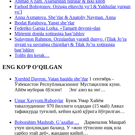
Ahmad A’zam. Asarlaridan fiqralar & Ikki kitob
Farhod Bobojonov. Orzuga eltuvchi yo‘l & Yulduzlar yurgan
yo`l
Anna Axmatova. She’rlar & Anatoliy Nayman. Anna
Ibodat Rajabova. Yangi she’rlar
Federiko Garsia Lorka. «Tamarit devoni»dan
Mirtemir domla xotirasiga bag’ishlov
Sulaymon Rahmon. Orzulardan yaratdi dunyo. (Tilak Jo’ra
siyrati va suvratiga chizgilar) & Tilak Jo’ra xotirasiga
bag’ishlov
Tolibi ilm kerak…
ENG KO’P O’QILGAN
Xurshid Davron. Vatan haqida she’rlar
1 сентябрь -
Ўзбекистон Республикасининг Мустақиллик куни.
Айём муборак бўлсин! Энг азиз ва энг…
Umar Xayyom.Ruboiylar
Буюк Умар Хайём
таваллудининг 970 йиллиги олдидан (15 май) Аввал
тафаккурда туғилиб, кейин қалб қўрига йўғрилган…
Boborahim Mashrab. G’azallar,…
Дарвешлик Машраб
учун шоҳликдан баланд. У «жон тўтисини ишқ ила
сарбоз этай деб», жандани кийиб…