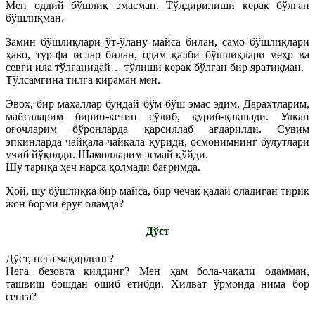
Мен оддий бўшлиқ эмасман. Тўлдирилиши керак бўлган
бўшлиқман.
Замин бўшлиқлари ўт-ўлану майса билан, само бўшлиқлари
ҳаво, тур-фа ислар билан, одам қалби бўшлиқлари меҳр ва
севги ила тўлганидай… тўлиши керак бўлган бир яратиқман.
Тўлсамгина тилга кираман мен.
Эвоҳ, бир маҳаллар бундай бўм-бўш эмас эдим. Дарахтларим,
майсаларим бирин-кетин сўлиб, қуриб-қақшади. Улкан
оғочларим бўронларда қарсиллаб ағдарилди. Сувим
эпкинларда чайқала-чайқала қуриди, осмонимнинг булутлари
учиб йўқолди. Шамолларим эсмай қўйди.
Шу тариқа ҳеч нарса қолмади бағримда.
Ҳой, шу бўшлиққа бир майса, бир чечак қадай оладиган тирик
жон борми ёруғ оламда?
Дўст
Дўст, нега чақирдинг?
Нега безовта қилдинг? Мен ҳам бола-чақали одамман,
ташвиш бошдан ошиб ётибди. Хилват ўрмонда нима бор
сенга?