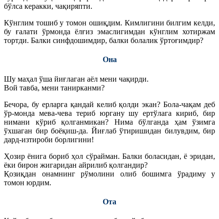
бўлса керакки, чақиряпти.
Кўнглим тошиб у томон ошиқдим. Кимлигини билгим келди,
бу ғалати ўрмонда ёлғиз эмаслигимдан кўнглим хотиржам
тортди. Балки синфдошимдир, балки болалик ўртоғимдир?
Она
Шу маҳал ўша йиғлаган аёл мени чақирди.
Вой тавба, мени танирканми?
Бечора, бу ерларга қандай келиб қолди экан? Бола-чақам деб
ўр-монда мева-чева териб юргану шу ертўлага кириб, бир
нимани кўриб қолганмикан? Нима бўлганда ҳам ўзимга
ўхшаган бир боёқиш-да. Йиғлаб ўтиришидан билувдим, бир
дард-изтироби борлигини!
Ҳозир ёнига бориб ҳол сўрайман. Балки боласидан, ё эридан,
ёки бирон жигаридан айрилиб қолгандир?
Қозиқдан онамнинг рўмолини олиб бошимга ўрадиму у
томон юрдим.
Ота