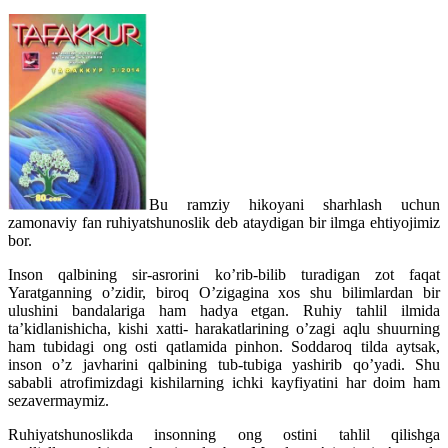
Bu ramziy hikoyani sharhlash uchun
zamonaviy fan ruhiyatshunoslik deb ataydigan bir ilmga ehtiyojimiz
bor.
Inson qalbining sir-asrorini ko’rib-bilib turadigan zot faqat
Yaratganning o’zidir, biroq O’zigagina xos shu bilimlardan bir
ulushini bandalariga ham hadya etgan. Ruhiy tahlil ilmida
ta’kidlanishicha, kishi xatti- harakatlarining o’zagi aqlu shuurning
ham tubidagi ong osti qatlamida pinhon. Soddaroq tilda aytsak,
inson o’z javharini qalbining tub-tubiga yashirib qo’yadi. Shu
sababli atrofimizdagi kishilarning ichki kayfiyatini har doim ham
sezavermaymiz.
Ruhiyatshunoslikda insonning ong ostini tahlil qilishga