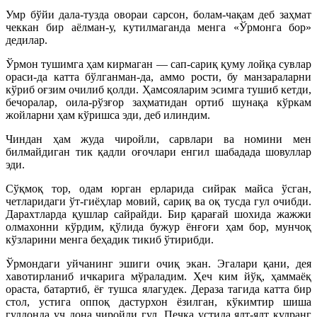
Умр бўйи дала-тузда овораи сарсон, болам-чақам деб заҳмат
чеккан бир аёлман-у, кутилмаганда менга «Ўрмонга бор»
дедилар.
Ўрмон тушимга ҳам кирмаган — сап-сариқ қуму лойқа сувлар
ораси-да катта бўлганман-да, аммо рости, бу манзараларни
кўриб оғзим очилиб қолди. Ҳамсояларим эсимга тушиб кетди,
бечоралар, оила-рўзғор заҳматидан ортиб шунақа кўркам
жойларни ҳам кўришса эди, деб илиндим.
Чиндан ҳам жуда чиройли, сарвлари ва номини мен
билмайдиган тик қадли оғочлари енгил шабадада шовуллар
эди.
Сўқмоқ тор, одам юрган ерларида сийрак майса ўсган,
четларидаги ўт-гиёҳлар мовий, сариқ ва оқ тусда гул очибди.
Дарахтларда қушлар сайрайди. Бир қарағай шохида жажжи
олмахонни кўрдим, қўлида бужур ёнғоғи ҳам бор, мунчоқ
кўзларини менга беҳадик тикиб ўтирибди.
Ўрмондаги уйчанинг эшиги очиқ экан. Эгалари қани, дея
хавотирланиб ичкарига мўраладим. Ҳеч ким йўқ, ҳаммаёқ
ораста, батартиб, ёғ тушса ялагудек. Дераза тагида катта бир
стол, устига оппоқ дастурхон ёзилган, кўкимтир шиша
гулдонда уч дона чиройли гул. Печка устида ялт-ялт кулранг