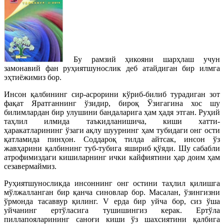
Бу рамзий ҳикояни шарҳлаш учун
замонавий фан руҳиятшунослик деб атайдиган бир илмга
эҳтиёжимиз бор.
Инсон қалбининг сир-асрорини кўриб-билиб турадиган зот
фақат Яратганнинг ўзидир, бироқ Ўзигагина хос шу
билимлардан бир улушини бандаларига ҳам ҳадя этган. Руҳий
таҳлил илмида таъкидланишича, киши хатти-
ҳаракатларининг ўзаги ақлу шуурнинг ҳам тубидаги онг ости
қатламида пинҳон. Соддароқ тилда айтсак, инсон ўз
жавҳарини қалбининг туб-тубига яшириб қўяди. Шу сабабли
атрофимиздаги кишиларнинг ички кайфиятини ҳар доим ҳам
сезавермаймиз.
Руҳиятшуносликда инсоннинг онг остини таҳлил қилишга
мўлжалланган бир қанча синовлар бор. Масалан, ўзингизни
ўрмонда тасаввур қилинг. V ерда бир уйча бор, сиз ўша
уйчанинг ертўласига тушишингиз керак. Ертўла
пиллапояларининг саноғи киши ўз шахсиятини қалбига