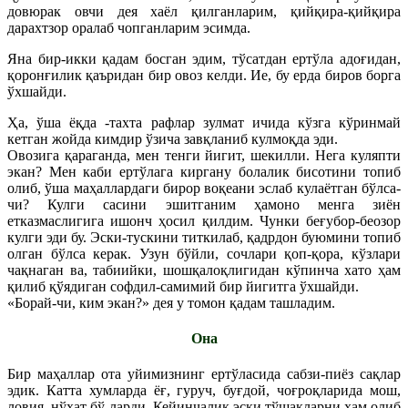
довюрак овчи дея хаёл қилганларим, қийқира-қийқира
дарахтзор оралаб чопганларим эсимда.
Яна бир-икки қадам босган эдим, тўсатдан ертўла адоғидан,
қоронғилик қаъридан бир овоз келди. Ие, бу ерда биров борга
ўхшайди.
Ҳа, ўша ёқда -тахта рафлар зулмат ичида кўзга кўринмай
кетган жойда кимдир ўзича завқланиб кулмоқда эди.
Овозига қараганда, мен тенги йигит, шекилли. Нега куляпти
экан? Мен каби ертўлага киргану болалик бисотини топиб
олиб, ўша маҳаллардаги бирор воқеани эслаб кулаётган бўлса-
чи? Кулги сасини эшитганим ҳамоно менга зиён
етказмаслигига ишонч ҳосил қилдим. Чунки беғубор-беозор
кулги эди бу. Эски-тускини титкилаб, қадрдон буюмини топиб
олган бўлса керак. Узун бўйли, сочлари қоп-қора, кўзлари
чақнаган ва, табиийки, шошқалоқлигидан кўпинча хато ҳам
қилиб қўядиган софдил-самимий бир йигитга ўхшайди.
«Борай-чи, ким экан?» дея у томон қадам ташладим.
Она
Бир маҳаллар ота уйимизнинг ертўласида сабзи-пиёз сақлар
эдик. Катта хумларда ёғ, гуруч, буғдой, чоғроқларида мош,
ловия, нўхат бў-ларди. Кейинчалик эски тўшакларни ҳам олиб