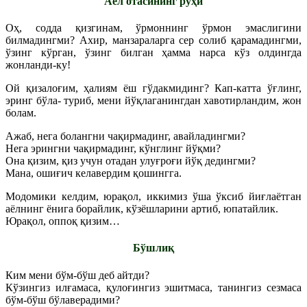
Аёл отасининг руҳи
Оҳ, содда қизгинам, ўрмоннинг ўрмон эмаслигини
билмадингми? Ахир, манзараларга сер солиб қарамадингми,
ўзинг кўрган, ўзинг билган ҳамма нарса кўз олдингда
жонланди-ку!
Ой қизалоғим, ҳалиям ёш гўдакмидинг? Кап-катта ўғлинг,
эринг бўла- туриб, мени йўқлаганингдан хавотирландим, жон
болам.
Ажаб, нега болангни чақирмадинг, авайладингми?
Нега эрингни чақирмадинг, кўнглинг йўқми?
Она қизим, қиз учун отадан улуғроғи йўқ дедингми?
Мана, ошиғич келавердим қошингга.
Модомики келдим, юрақол, иккимиз ўша ўксиб йиғлаётган
аёлнинг ёнига борайлик, кўзёшларини артиб, юпатайлик.
Юрақол, оппоқ қизим…
Бўшлиқ
Ким мени бўм-бўш деб айтди?
Кўзингиз илғамаса, қулоғингиз эшитмаса, танингиз сезмаса
бўм-бўш бўлаверадими?