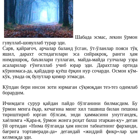
Шабада эсмас, лекин ўрмон
гувуллаб-шовуллаб турар эди.
Сарв, қайрағоч, арчалар баланд ўсган, ўт-ўланлар пояси тўқ
яшил, дарахт остидагилари эса сийракроқ, ранги ҳам
нимдошроқ, баъзилари гуллаган, майда-майда гулчалар узра
асаларилар ғўнғиллаб учиб юрар эди. Дарахтлар ортида
кўринмаса-да, қайдадир қуёш ёрқин нур сочарди. Осмон кўм-
кўк, увада оқ булутлар қимир этмасди.
Кўпдан бери инсон зоти юрмаган сўқмоқдан тез-тез одимлаб
борардим.
Ичимдаги сурур қайдан пайдо бўлганини билмасдим. Бу
ўрмон менга ёқар, кечагина минг хил ташвиш билан пешона
тириштириб юрган бўлсам, энди ҳаммасини унутгандек,
хаёлимга «Қара-я, ўрмон жонга роҳат бахш этаркан-ку» деган
ўй ортидан «Нима бўлганда ҳам инсон табиатнинг фарзанди,
бағрига тортаверади-да» дегандай «жиддий фикр»лар ҳам
келмоқда эди.