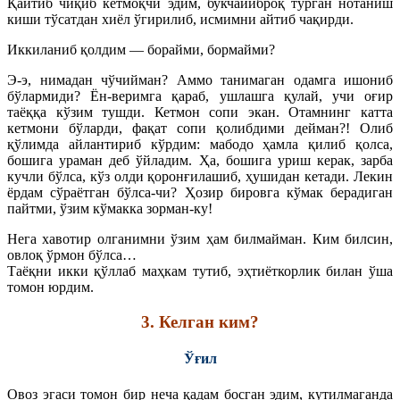
Қайтиб чиқиб кетмоқчи эдим, букчайиброқ турган нотаниш
киши тўсатдан хиёл ўгирилиб, исмимни айтиб чақирди.
Иккиланиб қолдим — борайми, бормайми?
Э-э, нимадан чўчийман? Аммо танимаган одамга ишониб
бўлармиди? Ён-веримга қараб, ушлашга қулай, учи оғир
таёққа кўзим тушди. Кетмон сопи экан. Отамнинг катта
кетмони бўларди, фақат сопи қолибдими дейман?! Олиб
қўлимда айлантириб кўрдим: мабодо ҳамла қилиб қолса,
бошига ураман деб ўйладим. Ҳа, бошига уриш керак, зарба
кучли бўлса, кўз олди қоронғилашиб, ҳушидан кетади. Лекин
ёрдам сўраётган бўлса-чи? Ҳозир бировга кўмак берадиган
пайтми, ўзим кўмакка зорман-ку!
Нега хавотир олганимни ўзим ҳам билмайман. Ким билсин,
овлоқ ўрмон бўлса…
Таёқни икки қўллаб маҳкам тутиб, эҳтиёткорлик билан ўша
томон юрдим.
3. Келган ким?
Ўғил
Овоз эгаси томон бир неча қадам босган эдим, кутилмаганда