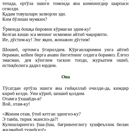
тепада, ертўла эшиги томонда яна кимнингдир шарпаси
сезилди.
Қадам товушлари залворли эди.
Ким бўлиши мумкин?
Ўрмонда бошқа бировни кўрмаган эдим-ку!
Келган киши эса менинг исмимни айтиб чақиряпти.
Ие, дўстим-ку! Энг яқин, жонажон дўстим!
Шошиб, ортимга ўгирилдим. Кўрганларимни унга айтиб
бераман, кейин бирга анави йигитнинг олдига борамиз. Ёлғиз
эмасман, дея кўнглим таскин топди, журъатим ошиб,
истиқболига дадил юрдим.
Она
Тўсатдан ертўла эшиги яна ғийқиллаб очилди-да, кимдир
кириб келди. Уни кўриб, шошиб қолдим.
Отамга ўхшайди-я?
Вой, отам-ку!
«Жоним отам, ўтиб кетган эдингиз-ку?
Э тавба, тирик экансиз-да?!
Кулишларингиз ўша-ўша, бағрикенглигу хушфеъллик билан
жилмайиб турибсиз!»