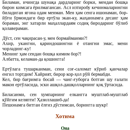
Биламан, ичингда шунақа дардларинг борки, мендан бошқа
бирон кимсага ёрилмагансан. Асл изтиробу кечинмаларингни
биладиган ягона одам менман. Мен ҳам сенга ишонаман, бор-
йўғи ўрмондаги бир ертўла экан-ку, жаҳаннамга десанг ҳам
бораман, энг хатарли маҳаллардаям содиқ биродаринг бўлиб
қолавераман.
Дўст, сен чақирасан-у, мен бормайманми?!
Ахир, укангни, қариндошингни ё отангни эмас, мени
чорладинг-ку!
Менинг ҳам сендан бошқа кимим бор?!
Албатта, келаман-да қошингга!
Ертўлага тушарканман, сени соғ-саломат кўриб қанчалар
енгил тортдим! Хайрият, бирор кор-ҳол рўй бермабди.
Кел, бир бағримга босай — чанг-ғуборга ботган шу ғалати
макон ертўласида, эски ашқол-дашқолларнинг қоқ ўртасида.
Биласанми, сен хумпарнинг елкангга муштлаб-муштлаб
қўйгим келяпти! Ҳазиллашиб-да!
Пешонамга битган ёлғиз дўстимсан, борингга шукр!
Хотима
Она