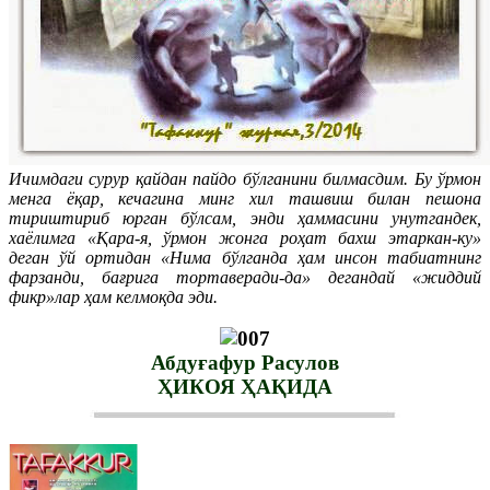
Ичимдаги сурур қайдан пайдо бўлганини билмасдим. Бу ўрмон
менга ёқар, кечагина минг хил ташвиш билан пешона
тириштириб юрган бўлсам, энди ҳаммасини унутгандек,
хаёлимга «Қара-я, ўрмон жонга роҳат бахш этаркан-ку»
деган ўй ортидан «Нима бўлганда ҳам инсон табиатнинг
фарзанди, бағрига тортаверади-да» дегандай «жиддий
фикр»лар ҳам келмоқда эди.
Абдуғафур Расулов
ҲИКОЯ ҲАҚИДА