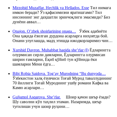
Mirzohid Muzaffar. Hechlik va Hellados. Esse
Тил нимага
имкон беради? Ўз қафасимизни яратишгами? Тил
инсоннинг энг даҳшатли эринчоқлиги эмасмиди? Биз
дунёни аввал…
Onajon. O’zbek shoirlarining onaga…
Ўзбек адабиёти
Она ҳақида ёзилган дурдона асарларга ниҳоятда бой.
Онани улуғлашда, мадҳ этишда ижодкорларимиз чин…
Xurshid Davron. Muhabbat haqida she’rlar (I)
Ёдларингга
олурмисан сирли дамларни, Ёдларингга олурмисан
ширин ғамларни, Ёқиб қўйиб тун қўйнида ёки
шамларни Мени ёдга…
Bibi Robia Saidova. Tog‘ay Murodning “Bu dunyoda…
Ўзбекистон халқ ёзувчиси Тоғай Мурод таваллудининг
70 йиллиги Тоғай Муроднинг ушбу романи Кафка ва
Камю асарлари…
Guljamol Asqarova. She’rlar.
Шоир қачон шеър ёзади?
Шу саволни кўп таҳлил этаман. Назаримда, шеър
туғилиши учун шоир руҳини…