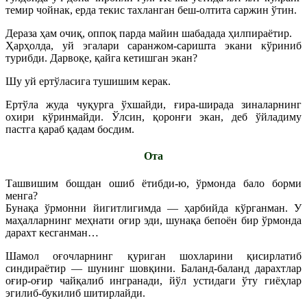
темир чойнак, ерда текис тахланган беш-олтита саржин ўтин.
Дераза ҳам очиқ, оппоқ парда майин шабадада ҳилпираётир.
Ҳарҳолда, уй эгалари саранжом-саришта экани кўриниб
турибди. Дарвоқе, қайга кетишган экан?
Шу уй ертўласига тушишим керак.
Ертўла жуда чуқурга ўхшайди, ғира-ширада зиналарнинг
охири кўринмайди. Ўлсин, қоронғи экан, деб ўйладиму
пастга қараб қадам босдим.
Ота
Ташвишим бошдан ошиб ётибди-ю, ўрмонда бало борми
менга?
Бунақа ўрмонни йигитлигимда — ҳарбийда кўрганман. У
маҳалларнинг меҳнати оғир эди, шунақа бепоён бир ўрмонда
дарахт кесганман…
Шамол оғочларнинг қуриган шохларини қисирлатиб
синдираётир — шунинг шовқини. Баланд-баланд дарахтлар
оғир-оғир чайқалиб ингранади, йўл устидаги ўту гиёҳлар
эгилиб-букилиб шитирлайди.