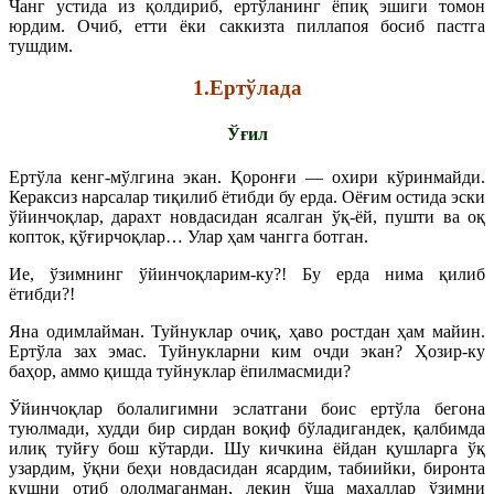
Чанг устида из қолдириб, ертўланинг ёпиқ эшиги томон
юрдим. Очиб, етти ёки саккизта пиллапоя босиб пастга
тушдим.
1.Ертўлада
Ўғил
Ертўла кенг-мўлгина экан. Қоронғи — охири кўринмайди.
Кераксиз нарсалар тиқилиб ётибди бу ерда. Оёғим остида эски
ўйинчоқлар, дарахт новдасидан ясалган ўқ-ёй, пушти ва оқ
копток, қўғирчоқлар… Улар ҳам чангга ботган.
Ие, ўзимнинг ўйинчоқларим-ку?! Бу ерда нима қилиб
ётибди?!
Яна одимлайман. Туйнуклар очиқ, ҳаво ростдан ҳам майин.
Ертўла зах эмас. Туйнукларни ким очди экан? Ҳозир-ку
баҳор, аммо қишда туйнуклар ёпилмасмиди?
Ўйинчоқлар болалигимни эслатгани боис ертўла бегона
туюлмади, худди бир сирдан воқиф бўладигандек, қалбимда
илиқ туйғу бош кўтарди. Шу кичкина ёйдан қушларга ўқ
узардим, ўқни беҳи новдасидан ясардим, табиийки, биронта
қушни отиб ололмаганман, лекин ўша маҳаллар ўзимни