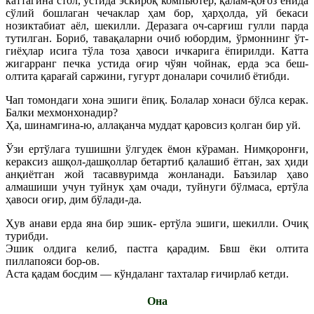
каттагина стол, устида эскироқ компьютер, қалам-қоғоз ёнида
сўлий бошлаган чечаклар ҳам бор, ҳарҳолда, уй бекаси
нозиктабиат аёл, шекилли. Деразага оч-сарғиш гулли парда
тутилган. Бориб, тавақаларни очиб юбордим, ўрмоннинг ўт-
гиёҳлар исига тўла тоза ҳавоси ичкарига ёпирилди. Катта
жигарранг печка устида оғир чўян чойнак, ерда эса беш-
олтита қарағай саржини, гугурт доналари сочилиб ётибди.
Чап томондаги хона эшиги ёпиқ. Болалар хонаси бўлса керак.
Балки мехмонхонадир?
Ҳа, шинамгина-ю, аллақанча муддат қаровсиз қолган бир уй.
Ўзи ертўлага тушишни ўлгудек ёмон кўраман. Нимқоронғи,
кераксиз ашқол-дашқоллар бетартиб қалашиб ётган, зах ҳиди
анқиётган жой тасаввуримда жонланади. Баъзилар ҳаво
алмашиши учун туйнук ҳам очади, туйнуги бўлмаса, ертўла
ҳавоси оғир, дим бўлади-да.
Ҳув анави ерда яна бир эшик- ертўла эшиги, шекилли. Очиқ
турибди.
Эшик олдига келиб, пастга қарадим. Бвш ёки олтита
пиллапояси бор-ов.
Аста қадам босдим — кўндаланг тахталар ғичирлаб кетди.
Она