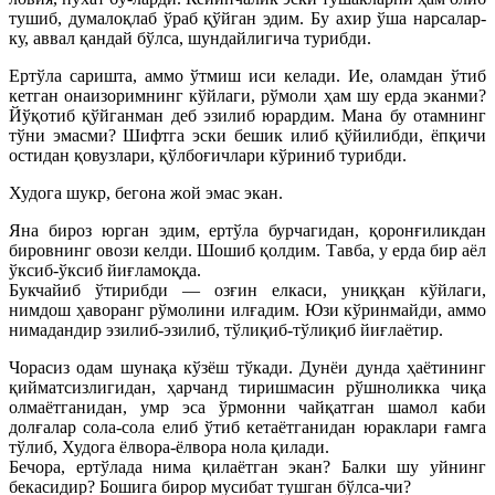
тушиб, думалоқлаб ўраб қўйган эдим. Бу ахир ўша нарсалар-
ку, аввал қандай бўлса, шундайлигича турибди.
Ертўла саришта, аммо ўтмиш иси келади. Ие, оламдан ўтиб
кетган онаизоримнинг кўйлаги, рўмоли ҳам шу ерда эканми?
Йўқотиб қўйганман деб эзилиб юрардим. Мана бу отамнинг
тўни эмасми? Шифтга эски бешик илиб қўйилибди, ёпқичи
остидан қовузлари, қўлбоғичлари кўриниб турибди.
Худога шукр, бегона жой эмас экан.
Яна бироз юрган эдим, ертўла бурчагидан, қоронғиликдан
бировнинг овози келди. Шошиб қолдим. Тавба, у ерда бир аёл
ўксиб-ўксиб йиғламоқда.
Букчайиб ўтирибди — озғин елкаси, униққан кўйлаги,
нимдош ҳаворанг рўмолини илғадим. Юзи кўринмайди, аммо
нимадандир эзилиб-эзилиб, тўлиқиб-тўлиқиб йиғлаётир.
Чорасиз одам шунақа кўзёш тўкади. Дунёи дунда ҳаётининг
қийматсизлигидан, ҳарчанд тиришмасин рўшноликка чиқа
олмаётганидан, умр эса ўрмонни чайқатган шамол каби
долғалар сола-сола елиб ўтиб кетаётганидан юраклари ғамга
тўлиб, Худога ёлвора-ёлвора нола қилади.
Бечора, ертўлада нима қилаётган экан? Балки шу уйнинг
бекасидир? Бошига бирор мусибат тушган бўлса-чи?