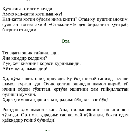
Қучоғига отилгим келди.
Аммо кап-катта хотинман-ку!
Кап-катта хотин бўлсам нима қипти? Отам-ку, пуштипаноҳим,
суянган тоғим ахир! «Отажоним!» дея бирданига ҳўнграб,
бағрига отилдим.
Ота
Тепадаги эшик ғийқиллади.
Яна кимдир келдими?
Йўқ, ҳеч кимнинг қораси кўринмайди.
Айтмоқчи, шамолдир!
Ҳа, кўча эшик очиқ қолувди. Бу ёққа келаётганимда кучли
шамол турган эди. Очиқ қолган эшикдан шамол кириб, уй
ичини обдон тўзитган, ертўла эшигини ҳам ғийқиллатган
бўлиши мумкин.
Ҳар эҳтимолга қарши яна қарадим: йўқ, ҳеч зоғ йўқ!
Ростдан ҳам шамол экан. Ана, пиллапоянинг чангини яна
тўзитди. Ортимга қарадим: сас келмай қўйганди, бояги одам
қаёққадир ғойиб бўлибди!