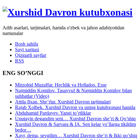
Adib asarlari, tarjimalari, hamda o'zbek va jahon adabiyotidan
namunalar
Bosh sahifa
Sayt xaritasi
Qiziqarli saytlar
RSS
ENG SO’NGGI
Mirzohid Muzaffar. Hechlik va Hellados. Esse
Najmiddin Komilov. Tasavvuf & Najmiddin Komilov bilan
suhbatlar (Video)
Attila Ilxan. She’rlar. Xurshid Davron tarjimalari
Rajab Xolbek. Xurshid Davron va uning kutubxonasi haqida
Abduhamid Pardayev. Yangi to’rtliklar
Unutayin degandim seni… Xurshid Davron she’ri & Qo’shiq
Xurshid Davron & Sarvara & IA. Sen kelar yo’llarga tikildim
bedor…
Xayr, dema, sevgilim… Xurshid Davron she’ri & Ikki qo’shiq