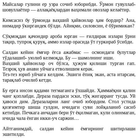
Майсалар гулини ер узра сочиб юборибди. Ўрмон гувуллаб-
шовуллаётир — аллақаёқлардан ваҳимали овозлар келаётир.
Кимсасиз бу ўрмонда ваҳший ҳайвонлар ҳам бордир? Ана,
нимадир ўкиргандек бўлди. Айиқми, силовсин, ё бўримикан?
Сўқмоқдан қачондир ароба юрган — ғилдирак излари ўрни
тақир, тупроқ қуруқ, аммо излар орасида ўт гуркираб ўсибди.
Салдан кейин ёмғир ёғса ажабмас — осмондаги булутлар
тўдалашиб- уюлиб келмоқда. Бу — шамолнинг иши.
Ваҳший ҳайвонлар оч бўлса, ҳужум қилиши турган гап.
Тезроқ ҳув анави уйчага етволишим керак.
Тез-тез юриб уйчага келдим. Эшиги ёпиқ экан, аста итарсам,
тарақлаб очилиб кетди.
Бу ерга инсон қадами тегмаганга ўхшайди. Ҳаммаёқни қалин
чанг қоплабди. Дераза пардаси эски, тўқ жигарранг тусда. Уй
ҳавоси дим. Деразаларни ланг очиб юбордим. Стол устида
қизғимтир шиша гулдон, ичидаги суви лойқаланиб сасиб
кетибди. Печкага анчадан бери ўт ёқилмаган, кули олинмаган,
ичида чала ёнган икки-уч саржин…
Айтганимдай, салдан кейин ёмғирнинг шитирлаши
эшитилди.