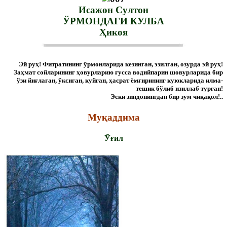
Исажон Султон
ЎРМОНДАГИ КУЛБА
Ҳикоя
Эй руҳ! Фитратининг ўрмонларида кезинган, эзилган, озурда эй руҳ!
Заҳмат сойларининг ҳовурларию ғусса водийпарин шовурларида бир
ўзи йиғлаган, ўксиган, куйган, ҳасрат ёмғирининг куюкларида илма-
тешик бўлиб изиллаб турган!
Эски зиндонингдан бир зум чиқақол!..
Муқаддима
Ўғил