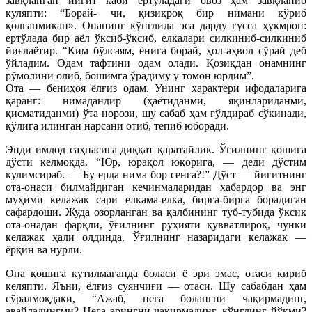
завқланган йигит каби ертўладаги овоз ҳам завқланиб
куляпти: “Борай- чи, қизиқроқ бир нимани кўриб
қолганмикан». Онанинг кўнглида эса дарду ғусса ҳукмрон:
ертўлада бир аёл ўксиб-ўксиб, елкалари силкиниб-силкиниб
йиғлаётир. “Ким бўлсаям, ёнига борай, ҳол-аҳвол сўрай деб
ўйладим. Одам тафтини одам олади. Қозиқдан онамнинг
рўмолини олиб, бошимга ўрадиму у томон юрдим”.
Ота — бениҳоя ёлғиз одам. Унинг характери ифодаларига
қаранг: нимадандир (ҳаётиданми, яқинлариданми,
қисматиданми) ўта норози, шу сабаб ҳам ғўлдираб сўкинади,
қўлига илинган нарсани отиб, тепиб юборади.
Энди имдод саҳнасига диққат қаратайлик. Ўғилнинг қошига
дўсти келмоқда. “Юр, юрақол юқорига, — деди дўстим
кулимсираб. — Бу ерда нима бор сенга?!” Дўст — йигитнинг
ота-онаси билмайдиган кечинмаларидан хабардор ва энг
муҳими келажак сари елкама-елка, бирга-бирга борадиган
сафардоши. Жуда озорланган ва қалбининг туб-тубида ўксик
ота-онадан фарқли, ўғилнинг руҳияти қувватлироқ, чунки
келажак ҳали олдинда. Ўғилнинг назаридаги келажак —
ёрқин ва нурли.
Она қошига кутилмаганда боласи ё эри эмас, отаси кириб
келяпти. Яъни, ёлғиз суянчиғи — отаси. Шу сабабдан ҳам
сўралмоқдаки, “Ажаб, нега болангни чақирмадинг,
авайладингми? Нега эрингни чақирмадинг, кўнглинг йўқми?