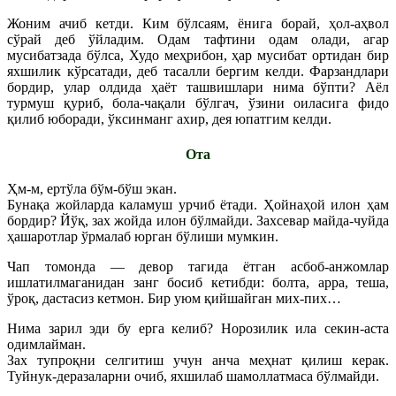
Жоним ачиб кетди. Ким бўлсаям, ёнига борай, ҳол-аҳвол
сўрай деб ўйладим. Одам тафтини одам олади, агар
мусибатзада бўлса, Худо меҳрибон, ҳар мусибат ортидан бир
яхшилик кўрсатади, деб тасалли бергим келди. Фарзандлари
бордир, улар олдида ҳаёт ташвишлари нима бўпти? Аёл
турмуш қуриб, бола-чақали бўлгач, ўзини оиласига фидо
қилиб юборади, ўксинманг ахир, дея юпатгим келди.
Ота
Ҳм-м, ертўла бўм-бўш экан.
Бунақа жойларда каламуш урчиб ётади. Ҳойнаҳой илон ҳам
бордир? Йўқ, зах жойда илон бўлмайди. Захсевар майда-чуйда
ҳашаротлар ўрмалаб юрган бўлиши мумкин.
Чап томонда — девор тагида ётган асбоб-анжомлар
ишлатилмаганидан занг босиб кетибди: болта, арра, теша,
ўроқ, дастасиз кетмон. Бир уюм қийшайган мих-пих…
Нима зарил эди бу ерга келиб? Норозилик ила секин-аста
одимлайман.
Зах тупроқни селгитиш учун анча меҳнат қилиш керак.
Туйнук-деразаларни очиб, яхшилаб шамоллатмаса бўлмайди.