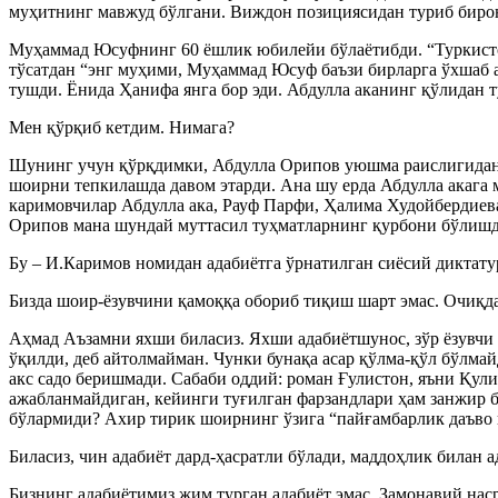
муҳитнинг мавжуд бўлгани. Виждон позициясидан туриб бирон
Муҳаммад Юсуфнинг 60 ёшлик юбилейи бўлаётибди. “Туркистон”
тўсатдан “энг муҳими, Муҳаммад Юсуф баъзи бирларга ўхшаб ад
тушди. Ёнида Ҳанифа янга бор эди. Абдулла аканинг қўлидан ту
Мен қўрқиб кетдим. Нимага?
Шунинг учун қўрқдимки, Абдулла Орипов уюшма раислигидан ке
шоирни тепкилашда давом этарди. Ана шу ерда Абдулла акага м
каримовчилар Абдулла ака, Рауф Парфи, Ҳалима Худойбердиев
Орипов мана шундай муттасил туҳматларнинг қурбони бўлишд
Бу – И.Каримов номидан адабиётга ўрнатилган сиёсий диктатур
Бизда шоир-ёзувчини қамоққа обориб тиқиш шарт эмас. Очиқдаг
Аҳмад Аъзамни яхши биласиз. Яхши адабиётшунос, зўр ёзувчи 
ўқилди, деб айтолмайман. Чунки бунақа асар қўлма-қўл бўлмай
акс садо беришмади. Сабаби оддий: роман Ғулистон, яъни Қули
ажабланмайдиган, кейинги туғилган фарзандлари ҳам занжир би
бўлармиди? Ахир тирик шоирнинг ўзига “пайғамбарлик даъво 
Биласиз, чин адабиёт дард-ҳасратли бўлади, маддоҳлик билан 
Бизнинг адабиётимиз жим турган адабиёт эмас. Замонавий на