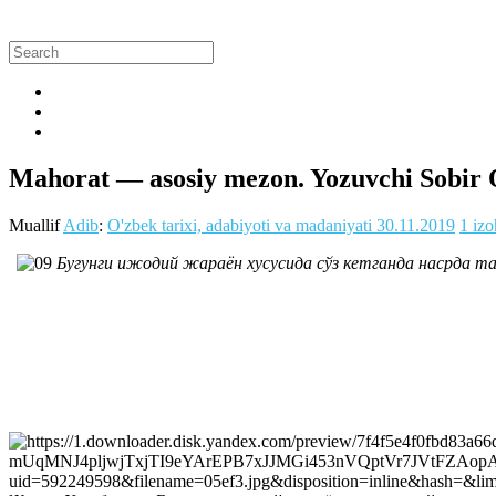
Mahorat — asosiy mezon. Yozuvchi Sobir O
Muallif
Adib
:
O'zbek tarixi, adabiyoti va madaniyati
30.11.2019
1 izo
Бугунги ижодий жараён хусусида сўз кетганда насрда та