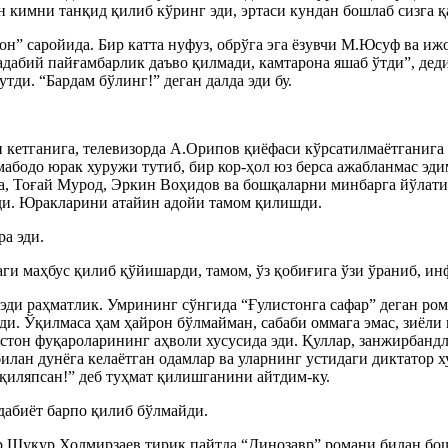
 кимни танқид қилиб кўринг эди, эртаси кундан бошлаб сизга 
 саройида. Бир катта нуфуз, обрўга эга ёзувчи М.Юсуф ва ижо
абий пайғамбарлик даъво қилмади, камтарона яшаб ўтди”, деди.
тди. “Бардам бўлинг!” деган далда эди бу.
тганига, телевизорда А.Орипов қиёфаси кўрсатилмаётганига ўн
абодо юрак хуружи тутиб, бир кор-ҳол юз берса ажабланмас эди
а, Тоғай Мурод, Эркин Воҳидов ва бошқаларни минбарга йўлат
и. Юракларини атайин адойи тамом қилишди.
а эди.
и маҳбус қилиб қўйишарди, тамом, ўз қобиғига ўзи ўраниб, инф
эди раҳматлик. Умрининг сўнгида “Ғулистонга сафар” деган ром
ди. Ўқилмаса ҳам ҳайрон бўлмайман, сабаби оммага эмас, зиёли
стон фуқароларининг аҳволи хусусида эди. Қуллар, занжирбандл
лан дунёга келаётган одамлар ва уларнинг устидаги диктатор ху
қиляпсан!” деб туҳмат қилишганини айтдим-ку.
адабиёт барпо қилиб бўлмайди.
ср Шукур Холмирзаев тирик пайтда “Динозавр” романи билан бо