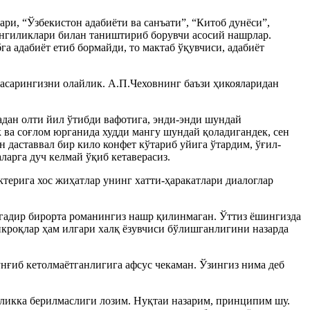
ри, “Ўзбекистон адабиёти ва санъати”, “Китоб дунёси”,
 янгиликлари билан таништириб борувчи асосий нашрлар.
га адабиёт етиб бормайди, то мактаб ўқувчиси, адабиёт
асарингизни олайлик. А.П.Чеховнинг баъзи ҳикояларидан
адан олти йил ўтибди вафотига, энди-энди шундай
к ва соғлом юрганида худди мангу шундай қоладигандек, сен
 даставвал бир кило конфет кўтариб уйига ўтардим, ўғил-
арга дуч келмай ўқиб кетаверасиз.
терига хос жиҳатлар унинг хатти-ҳаракатлари диалоглар
егадир бирорта романингиз нашр қилинмаган. Ўттиз ёшингизда
кроқлар ҳам илгари халқ ёзувчиси бўлишганлигини назарда
ғиб кетолмаётганлигига афсус чекаман. Ўзингиз нима деб
иликка берилмаслиги лозим. Нуқтаи назарим, принципим шу.