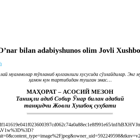
’nar bilan adabiyshunos olim Jovli Xushbo
h
лай муаммолар тўпланиб қолганлиги хусусида сўзлайдилар. Энг м
ҳамон кун тартибидан тушган эмас…
МАҲОРАТ – АСОСИЙ МЕЗОН
Таниқли адиб Собир Ўнар билан адабий
танқидчи Жовли Хушбоқ суҳбати