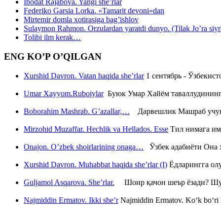
Ibodat Rajabova. Yangi she’rlar
Federiko Garsia Lorka. «Tamarit devoni»dan
Mirtemir domla xotirasiga bag’ishlov
Sulaymon Rahmon. Orzulardan yaratdi dunyo. (Tilak Jo’ra siyrati
Tolibi ilm kerak…
ENG KO’P O’QILGAN
Xurshid Davron. Vatan haqida she’rlar
1 сентябрь - Ўзбекис
Umar Xayyom.Ruboiylar
Буюк Умар Хайём таваллудининг 
Boborahim Mashrab. G’azallar,…
Дарвешлик Машраб учун ш
Mirzohid Muzaffar. Hechlik va Hellados. Esse
Тил нимага им
Onajon. O’zbek shoirlarining onaga…
Ўзбек адабиёти Она ҳ
Xurshid Davron. Muhabbat haqida she’rlar (I)
Ёдларингга ол
Guljamol Asqarova. She’rlar.
Шоир қачон шеър ёзади? Шу с
Najmiddin Ermatov. Ikki she’r
Najmiddin Ermatov. Ko‘k bo‘ri k