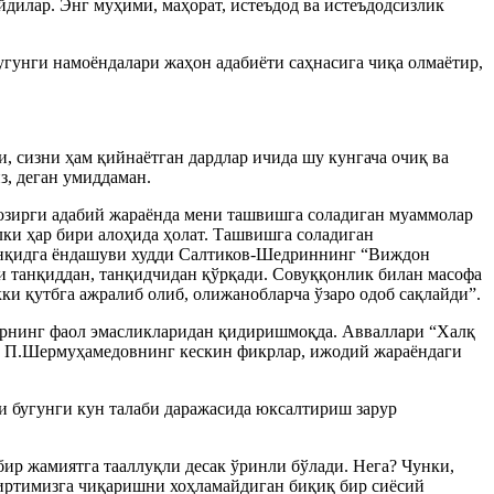
дилар. Энг муҳими, маҳорат, истеъдод ва истеъдодсизлик
бугунги намоёндалари жаҳон адабиёти саҳнасига чиқа олмаётир,
, сизни ҳам қийнаётган дардлар ичида шу кунгача очиқ ва
з, деган умиддаман.
озирги адабий жараёнда мени ташвишга соладиган муаммолар
лки ҳар бири алоҳида ҳолат. Ташвишга соладиган
танқидга ёндашуви худди Салтиков-Шедриннинг “Виждон
и танқиддан, танқидчидан қўрқади. Совуққонлик билан масофа
и қутбга ажралиб олиб, олижанобларча ўзаро одоб сақлайди”.
ларнинг фаол эмасликларидан қидиришмоқда. Авваллари “Халқ
ов, П.Шермуҳамедовнинг кескин фикрлар, ижодий жараёндаги
и бугунги кун талаби даражасида юксалтириш зарур
 бир жамиятга тааллуқли десак ўринли бўлади. Нега? Чунки,
 сиртимизга чиқаришни хоҳламайдиган биқиқ бир сиёсий