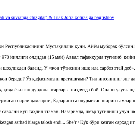
 va suvratiga chizgilar) & Tilak Jo’ra xotirasiga bag’ishlov
тон Республикасининг Мустақиллик куни. Айём муборак бўлси
970 йиллиги олдидан (15 май) Аввал тафаккурда туғилиб, кейи
оҳликдан баланд. У «жон тўтисини ишқ ила сарбоз этай деб
кон беради? Ўз қафасимизни яратишгами? Тил инсоннинг энг д
ақида ёзилган дурдона асарларга ниҳоятда бой. Онани улуғла
урмисан сирли дамларни, Ёдларингга олурмисан ширин ғамларн
аволни кўп таҳлил этаман. Назаримда, шеър туғилиши учун 
ezgan sarhad itlarga talosh endi... She’r / Кўк бўри кезган сарҳад 