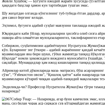
Жовли Хушбоқ: — Бугунги ижодий жараён хусусида сўз кетганд
ҳақидаги баҳслар ҳамон кун тартибидан тушган эмас.
Шу жиҳатдан олганда кўнгилнинг туб-тубида ётган дардлар, ар
дея савол бергинг келади.
Эҳтимол, бугунги адабий суҳбат мавзуини танлашда ижодий ж
Юқоридаги каби ўйлар, мулоҳазаларни ҳисобга олиб сизга айр
ошкора айта олмаётган мулоҳазаларингиз, таклифларингиз етарл
Собиржон, суҳбатимизни адабиётшунос Нусратулла Жумахўжан
кўп. Буларнинг энг ўткири – адабий жараённинг қандай кечаёт
муаммолардан яна бири шуки, гўёки жамиятда танқид йўқолг
йўқолди” номли ҳикоясидаги виждонга муносабатга ўхшайди. 
сақлайди. Мунаққидлар ҳам ижод кишиларини танқид қилишдан 
Айримлар китоб дўконларида маза- матрасиз, бўш асарларнин
сўзи”, “Ўзбекистон овози”, “Қишлоқ ҳаёти” каби нашрларда 
муаммоларни кўтариб чиққан адабий-танқидий мақолалари тез-т
Эндиликда-чи? Профессор Нусратилла Жумахўжа тўғри таъкидл
назаримда?
Собир Ўнар: — Назаримда, агар буни камчилик эмас, илла
мана, сиз билан чорак аср сиркаси сув кўтармайдиган жамиятд