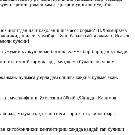
ёзувчиларнинг ўзлари ҳам асарларни ўқигани йўқ. Ўзи
 юз йили”дан паст баҳоланишига асос борми? Ш.Холмирзаев
элоникидан паст турмайди. Буни баралла айта оламан. Исажон
Ҳалоли бўлсин!
ги умумий қўрқув билан боғлиқ. Ҳамма бир-биридан қўрқади.
гани ижтимоий тармоқларда муҳокама бўлаётган, уюшма
эканман. Бўлмаса у ерда дам олишга ҳаққим бўлмас экан.
рангки, муаллифнинг ўз овозини бўғиб қўйишди. Каримов
борада узлуксиз, қатъий сиёсат юритяпти, вилоятларга
муман китобхонликни кенгайтириш ҳақида қандай гап бўлиши