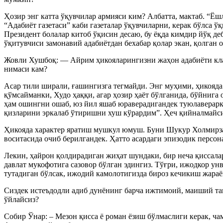
Ҳозир энг катта ўқувчилар армияси ким? Албатта, мактаб. “Ёш
“Адабиёт газетаси” каби газеталар ўқувчиларни, керак бўлса 
Президент болалар китоб ўқисин десаю, бу ёқда кимдир йўқ деб
ўқитувчиси замонавий адабиётдан бехабар қолар экан, қолган 
Жовли Хушбоқ: — Айрим ҳикояларингизни жаҳон адабиёти клас
нимаси кам?
Асар тили ширали, ғашингизга тегмайди. Энг муҳими, ҳикояда
қўмсайманки, Худо ҳаққи, агар ҳозир ҳаёт бўлганида, бўйнига
ҳам ошингни ошаб, юз йил яшаб юраверадигандек туюлаверарка
қизларини эркалаб ўтиришни хуш кўрардим”. Ҳеч қийналмайсиз
Ҳикояда характер яратиш мушкул юмуш. Буни Шукур Холмирзае
воситасида очиб берилгандек. Ҳатто асардаги эпизодик персон
Лекин, ҳайрон қолдирадиган жиҳат шундаки, бир неча қиссала
давлат мукофотига сазовор бўлган эдингиз. Тўғри, ижодкор 
тутадиган бўлсак, ижодий камолотигизда бироз кечикиш жара
Сиздек истеъдодли адиб дунёнинг барча ижтимоий, маиший та
ўйлайсиз?
Собир Ўнар: – Мезон қисса ё роман ёзиш бўлмаслиги керак, ч