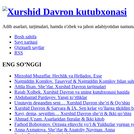
Adib asarlari, tarjimalari, hamda o'zbek va jahon adabiyotidan namun
Bosh sahifa
Sayt xaritasi
Qiziqarli saytlar
RSS
ENG SO’NGGI
Mirzohid Muzaffar. Hechlik va Hellados. Esse
Najmiddin Komilov. Tasavvuf & Najmiddin Komilov bilan suhb
Attila Ilxan. She’rlar. Xurshid Davron tarjimalari
Rajab Xolbek. Xurshid Davron va uning kutubxonasi haqida
Abduhamid Pardayev. Yangi to’rtliklar
Unutayin degandim seni… Xurshid Davron she’ri & Qo’shiq
Xurshid Davron & Sarvara & IA. Sen kelar yo’llarga tikildim
Xayr, dema, sevgilim… Xurshid Davron she’ri & Ikki qo’shiq
Ahmad A’zam. Asarlaridan fiqralar & Ikki kitob
Farhod Bobojonov. Orzuga eltuvchi yo‘l & Yulduzlar yurgan y
Anna Axmatova. She’rlar & Anatoliy Nayman. Anna