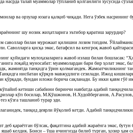
а насрда талай муаммолар тўпланиб қолганлиги хусусида сўзлай
монлар ва орзулар юзага қалқиб чиқади. Нега ўзбек насрининг 
араённинг шу нозик жиҳатларига эътибор қаратиш зарурдир?
им саволлар билан мурожаат қилишни лозим топдим. Ўйлайманки
и. Саволларга қисқа эмас, батафсил ва кенгроқ жавоб қайтараси
инг қуйидаги мулоҳазаларига жавоб излаш билан бошласак: “Ҳ
ганига лоқайд муносабат: муаммолардан бари бир ҳолат эмас, ба
андк, жамиятда танқидга ўрин қолмагандек. Жамоатчиликнинг 
Танқидга нисбатан қўрқув мавжудлиги сезилади. Ижод кишилар
қўрқади, бундан иложи борича сақланади. Бу икки қавм гўё икк
г кўпайиб кетиши сабабини биринчи навбатда адабий танқидчи
тақризлар кўп босилар, М.Қўшжонов, Н.Худойберганов, А.Расул
ез кўзга ташланиб турар эди.
аганидек, танқид деярли йўқолиб кетди. Адабий танқидчиликн
т деб қараётган бўлсак, фақатгина адабий жараёнга эмас, бутун
а яшаб келдик. Боиси – ўша ичингизда билиб турган, ҳозир ҳам