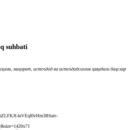
q suhbati
уҳими, маҳорат, истеъдод ва истеъдодсизлик ҳақидаги баҳслар