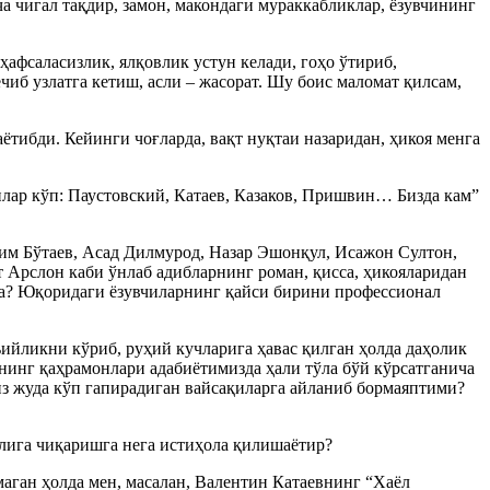
а чигал тақдир, замон, макондаги мураккабликлар, ёзувчининг
ҳафсаласизлик, ялқовлик устун келади, гоҳо ўтириб,
чиб узлатга кетиш, асли – жасорат. Шу боис маломат қилсам,
ётибди. Кейинги чоғларда, вақт нуқтаи назаридан, ҳикоя менга
лар кўп: Паустовский, Катаев, Казаков, Пришвин… Бизда кам”
им Бўтаев, Асад Дилмурод, Назар Эшонқул, Исажон Султон,
рслон каби ўнлаб адибларнинг роман, қисса, ҳикояларидан
са? Юқоридаги ёзувчиларнинг қайси бирини профессионал
ъийликни кўриб, руҳий кучларига ҳавас қилган ҳолда даҳолик
знинг қаҳрамонлари адабиётимизда ҳали тўла бўй кўрсатганича
миз жуда кўп гапирадиган вайсақиларга айланиб бормаяптими?
лига чиқаришга нега истиҳола қилишаётир?
маган ҳолда мен, масалан, Валентин Катаевнинг “Хаёл