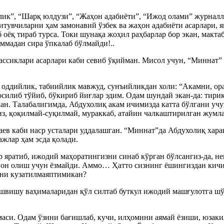
лик”, “Шарқ юлдузи”, “Жаҳон адабиёти”, “Ижод олами” журналла
ўқитувчиларни ҳам замонавий ўзбек ва жаҳон адабиёти асарлари,
 оёқ тираб турса. Токи шунақа жоҳил раҳбарлар бор экан, мактаб
оммадан сира ўпкалаб бўлмайди!..
сиклари асарлари каби севиб ўқийман. Мисол учун, “Миннат” 
 оддийлик, табиийлик мавжуд, сунъийликдан холи: “Акамни, ор
 осилиб тўйиб, бўкириб йиғлар эдим. Одам шундай экан-да: тири
н. Талабалигимда, Абдухолиқ акам ичимизда катта бўлгани учун
, қоқилмай-суқилмай, мураккаб, атайин чалкаштирилган жумлал
в каби наср усталари уддалашган. “Миннат”да Абдухолиқ харак
ажлар ҳам эсда қолади.
р яратиб, ижодий маҳоратингизни синаб кўрган бўлсангиз-да, н
унвон олиш учун ёзмайди. Аммо… Ҳатто сизнинг ёшингиздан кичи
ёни кузатилмаяптимикан?
швишу ваҳималаридан қўл силтаб буткул ижодий машғулотга шўн
амаси. Одам ўзини бағишлаб, кучи, илҳомини аямай ёзиши, юзак