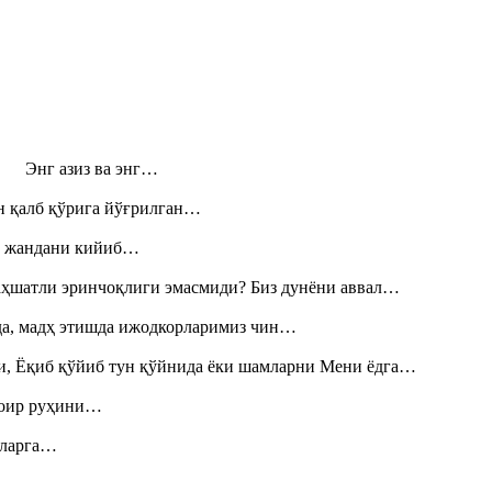
н! Энг азиз ва энг…
н қалб қўрига йўғрилган…
», жандани кийиб…
аҳшатли эринчоқлиги эмасмиди? Биз дунёни аввал…
шда, мадҳ этишда ижодкорларимиз чин…
и, Ёқиб қўйиб тун қўйнида ёки шамларни Мени ёдга…
шоир руҳини…
итларга…