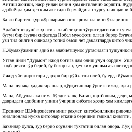
Айтиш жоизки, наср ундан кейин ҳам янгиланиб боряпти. Жуда 
адабиётда ҳам ҳеч ким акс садо бермайдиган турғунлик даври 
Баъзи бир тенгқур жўраларимизнинг романларини ўзларининг
Адабиётни дунё саҳнасига олиб чиқиш тўғрисидаги гапга унч
бутун бир ёзувчи сифатида Нобел мукофоти олган бирор ёзув
ўзи тил билгич ошнолар топиб баъзи чет давлатларда китоб чи
Н.Жумахўжанинг адиб ва адабиётшунос ўртасидаги тушуниксиз,
Ўтган йили “Дўрмон” ижод боғига дам олиш учун бордим. Ўш
раҳбарияти зўр бериб, бу бекор гап, ҳеч ким уюшма аъзолигида
Ижод уйи директори дарҳол бир рўйхатни олиб, бу ерда йўқмиси
Мана шунақа ҳадиксирашлар, қўрқитишлар ўрнига ижод аҳли р
Мана, Абдулла ака нима бўлди: халқ, Ватан, юртбошим, деди, 
давридаги адибнинг унини ўчириш сиёсати ҳозир ҳам кимлар
Президент Ш.Мирзиёевга минг раҳмат, китобхонликни ривожлан
миллионлаб нусха китоблар етказиб беришни ташкил қиляпти. 
Баъзилар бўлса, зўр бериб обунани тўхтатиш билан овора. Йў
мумкин?