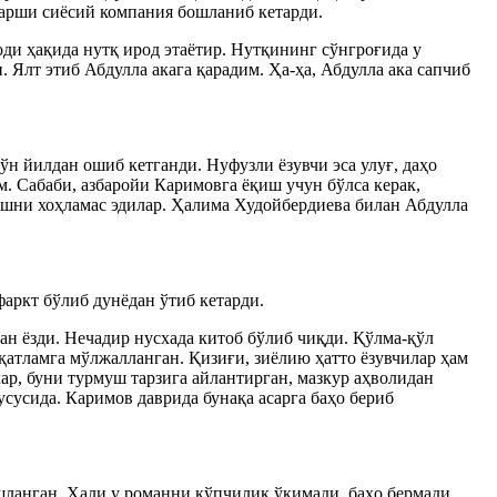
қарши сиёсий компания бошланиб кетарди.
ди ҳақида нутқ ирод этаётир. Нутқининг сўнгроғида у
 Ялт этиб Абдулла акага қарадим. Ҳа-ҳа, Абдулла ака сапчиб
 йилдан ошиб кетганди. Нуфузли ёзувчи эса улуғ, даҳо
м. Сабаби, азбаройи Каримовга ёқиш учун бўлса керак,
ишни хоҳламас эдилар. Ҳалима Худойбердиева билан Абдулла
аркт бўлиб дунёдан ўтиб кетарди.
ан ёзди. Нечадир нусхада китоб бўлиб чиқди. Қўлма-қўл
 қатламга мўлжалланган. Қизиғи, зиёлию ҳатто ёзувчилар ҳам
ар, буни турмуш тарзига айлантирган, мазкур аҳволидан
сусида. Каримов даврида бунақа асарга баҳо бериб
шланган. Ҳали у романни кўпчилик ўқимади, баҳо бермади.