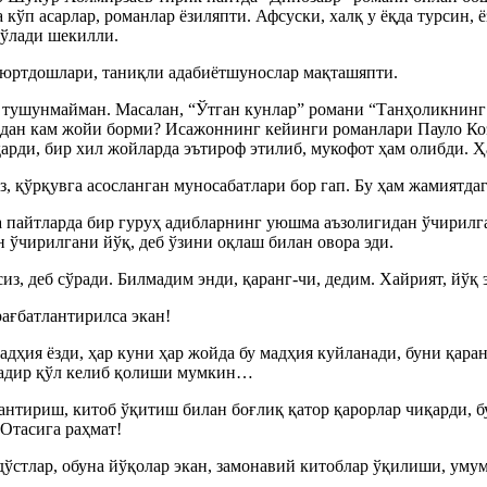
кўп асарлар, романлар ёзиляпти. Афсуски, халқ у ёқда турсин, 
бўлади шекилли.
 юртдошлари, таниқли адабиётшунослар мақташяпти.
а тушунмайман. Масалан, “Ўтган кунлар” романи “Танҳоликнинг
чидан кам жойи борми? Исажоннинг кейинги романлари Пауло Ко
қарди, бир хил жойларда эътироф этилиб, мукофот ҳам олибди. 
 қўрқувга асосланган муносабатлари бор гап. Бу ҳам жамиятда
а пайтларда бир гуруҳ адибларнинг уюшма аъзолигидан ўчирил
н ўчирилгани йўқ, деб ўзини оқлаш билан овора эди.
з, деб сўради. Билмадим энди, қаранг-чи, дедим. Хайрият, йўқ 
ағбатлантирилса экан!
мадҳия ёзди, ҳар куни ҳар жойда бу мадҳия куйланади, буни қа
гадир қўл келиб қолиши мумкин…
тириш, китоб ўқитиш билан боғлиқ қатор қарорлар чиқарди, бу 
Отасига раҳмат!
қ дўстлар, обуна йўқолар экан, замонавий китоблар ўқилиши, у