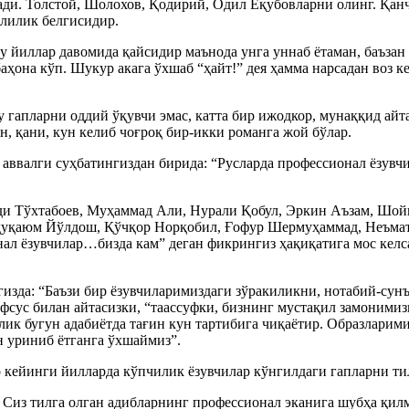
ади. Толстой, Шолохов, Қодирий, Одил Ёқубовларни олинг. Қанч
члилик белгисидир.
 йиллар давомида қайсидир маънода унга уннаб ётаман, баъзан 
ҳона кўп. Шукур акага ўхшаб “ҳайт!” дея ҳамма нарсадан воз ке
гапларни оддий ўқувчи эмас, катта бир ижодкор, мунаққид айта
, қани, кун келиб чоғроқ бир-икки романга жой бўлар.
ввалги суҳбатингиздан бирида: “Русларда профессионал ёзувчи
ди Тўхтабоев, Муҳаммад Али, Нурали Қобул, Эркин Аъзам, Шой
уқаюм Йўлдош, Қўчқор Норқобил, Ғофур Шермуҳаммад, Неъмат А
нал ёзувчилар…бизда кам” деган фикрингиз ҳақиқатига мос кел
гизда: “Баъзи бир ёзувчиларимиздаги зўракиликни, нотабий-сун
афсус билан айтасизки, “таассуфки, бизнинг мустақил замоними
слик бугун адабиётда тағин кун тартибига чиқаётир. Образлари
н уриниб ётганга ўхшаймиз”.
 кейинги йилларда кўпчилик ёзувчилар кўнгилдаги гапларни ти
. Сиз тилга олган адибларнинг профессионал эканига шубҳа қил