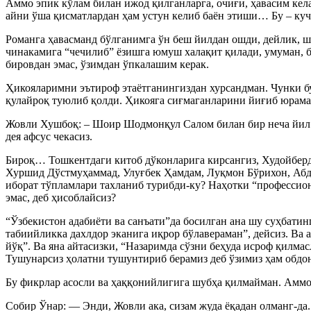
Аммо эпик кўлам билан ижод қилганларга, очиғи, ҳавасим кел
айни ўша қисматлардан ҳам устун келиб баён этиши… Бу – ку
Романга ҳавасманд бўлганимга ўн беш йилдан ошди, дейлик, шу
чинакамига “чечилиб” ёзишга юмуш халақит қилади, умуман, ба
бировдан эмас, ўзимдан ўпкалашим керак.
Ҳикояларимни эътироф этаётганингиздан хурсандман. Чунки бу 
қулайроқ туюлиб қолди. Ҳикояга сиғмаганларини йиғиб юраман
Жовли Хушбоқ: – Шоир Шодмонқул Салом билан бир неча йил а
дея афсус чекасиз.
Бироқ… Тошкентдаги китоб дўконларига кирсангиз, Худойбер
Хуршид Дўстмуҳаммад, Улуғбек Ҳамдам, Луқмон Бўрихон, Абд
иборат тўпламлари тахланиб турибди-ку? Наҳотки “профессио
эмас, деб ҳисоблайсиз?
“Ўзбекистон адабиёти ва санъати”да босилган ана шу суҳбатин
табиийликка дахлдор эканига иқрор бўлавераман”, дейсиз. Ва 
йўқ”. Ва яна айтасизки, “Назаримда сўзни беҳуда исроф қилма
Тушунарсиз ҳолатни тушунтириб берамиз деб ўзимиз ҳам обдо
Бу фикрлар асосли ва ҳаққонийлигига шубҳа қилмайман. Аммо
Собир Ўнар: — Энди, Жовли ака, сизам жуда ёқадан олманг-да