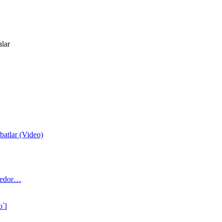
alar
atlar (Video)
 bedor…
o`l