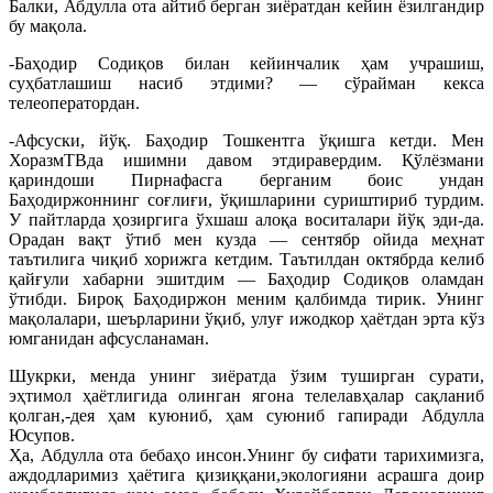
Балки, Абдулла ота айтиб берган зиёратдан кейин ёзилгандир
бу мақола.
-Баҳодир Содиқов билан кейинчалик ҳам учрашиш,
суҳбатлашиш насиб этдими? — сўрайман кекса
телеоператордан.
-Афсуски, йўқ. Баҳодир Тошкентга ўқишга кетди. Мен
ХоразмТВда ишимни давом этдиравердим. Қўлёзмани
қариндоши Пирнафасга берганим боис ундан
Баҳодиржоннинг соғлиғи, ўқишларини суриштириб турдим.
У пайтларда ҳозиргига ўхшаш алоқа воситалари йўқ эди-да.
Орадан вақт ўтиб мен кузда — сентябр ойида меҳнат
таътилига чиқиб хорижга кетдим. Таътилдан октябрда келиб
қайғули хабарни эшитдим — Баҳодир Содиқов оламдан
ўтибди. Бироқ Баҳодиржон меним қалбимда тирик. Унинг
мақолалари, шеърларини ўқиб, улуғ ижодкор ҳаётдан эрта кўз
юмганидан афсусланаман.
Шукрки, менда унинг зиёратда ўзим туширган сурати,
эҳтимол ҳаётлигида олинган ягона телелавҳалар сақланиб
қолган,-дея ҳам куюниб, ҳам суюниб гапиради Абдулла
Юсупов.
Ҳа, Абдулла ота бебаҳо инсон.Унинг бу сифати тарихимизга,
аждодларимиз ҳаётига қизиққани,экологияни асрашга доир