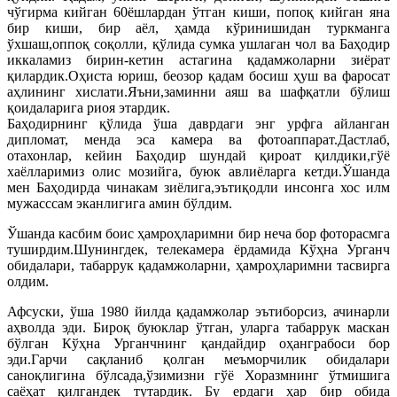
чўгирма кийган 60ёшлардан ўтган киши, попоқ кийган яна
бир киши, бир аёл, ҳамда кўринишидан туркманга
ўхшаш,оппоқ соқолли, қўлида сумка ушлаган чол ва Баҳодир
иккаламиз бирин-кетин астагина қадамжоларни зиёрат
қилардик.Оҳиста юриш, беозор қадам босиш ҳуш ва фаросат
аҳлининг хислати.Яъни,заминни аяш ва шафқатли бўлиш
қоидаларига риоя этардик.
Баҳодирнинг қўлида ўша даврдаги энг урфга айланган
дипломат, менда эса камера ва фотоаппарат.Дастлаб,
отахонлар, кейин Баҳодир шундай қироат қилдики,гўё
хаёлларимиз олис мозийга, буюк авлиёларга кетди.Ўшанда
мен Баҳодирда чинакам зиёлига,эътиқодли инсонга хос илм
мужасссам эканлигига амин бўлдим.
Ўшанда касбим боис ҳамроҳларимни бир неча бор фоторасмга
туширдим.Шунингдек, телекамера ёрдамида Кўҳна Урганч
обидалари, табаррук қадамжоларни, ҳамроҳларимни тасвирга
олдим.
Афсуски, ўша 1980 йилда қадамжолар эътиборсиз, ачинарли
аҳволда эди. Бироқ буюклар ўтган, уларга табаррук маскан
бўлган Кўҳна Урганчнинг қандайдир оҳанграбоси бор
эди.Гарчи сақланиб қолган меъморчилик обидалари
саноқлигина бўлсада,ўзимизни гўё Хоразмнинг ўтмишига
саёҳат қилгандек тутардик. Бу ердаги ҳар бир обида