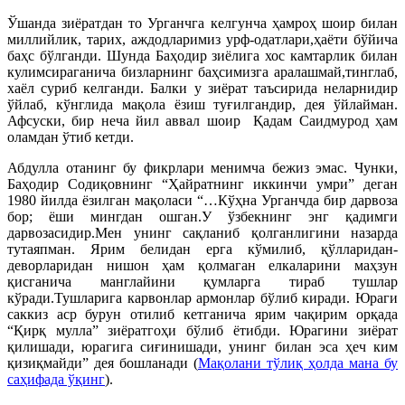
Ўшанда зиёратдан то Урганчга келгунча ҳамроҳ шоир билан
миллийлик, тарих, аждодларимиз урф-одатлари,ҳаёти бўйича
баҳс бўлганди. Шунда Баҳодир зиёлига хос камтарлик билан
кулимсираганича бизларнинг баҳсимизга аралашмай,тинглаб,
хаёл суриб келганди. Балки у зиёрат таъсирида неларнидир
ўйлаб, кўнглида мақола ёзиш туғилгандир, дея ўйлайман.
Афсуски, бир неча йил аввал шоир Қадам Саидмурод ҳам
оламдан ўтиб кетди.
Абдулла отанинг бу фикрлари менимча бежиз эмас. Чунки,
Баҳодир Содиқовнинг “Ҳайратнинг иккинчи умри” деган
1980 йилда ёзилган мақоласи “…Кўҳна Урганчда бир дарвоза
бор; ёши мингдан ошган.У ўзбекнинг энг қадимги
дарвозасидир.Мен унинг сақланиб қолганлигини назарда
тутаяпман. Ярим белидан ерга кўмилиб, қўлларидан-
деворларидан нишон ҳам қолмаган елкаларини маҳзун
қисганича манглайини қумларга тираб тушлар
кўради.Тушларига карвонлар армонлар бўлиб киради. Юраги
саккиз аср бурун отилиб кетганича ярим чақирим орқада
“Қирқ мулла” зиёратгоҳи бўлиб ётибди. Юрагини зиёрат
қилишади, юрагига сиғинишади, унинг билан эса ҳеч ким
қизиқмайди” дея бошланади (
Мақолани тўлиқ ҳолда мана бу
саҳифада ўқинг
).