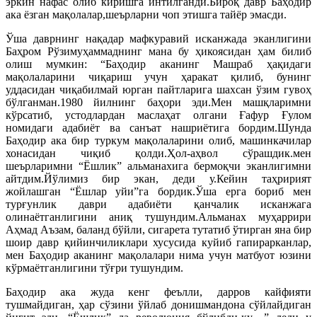
эркин нафас олиб киришга интилганди.Бироқ давр Баҳодир
ака ёзган мақолалар,шеърларни чоп этишга тайёр эмасди.
Ўша даврнинг нақадар мафкуравий исканжада эканлигини
Баҳром Рўзимуҳаммаднинг мана бу ҳикоясидан ҳам билиб
олиш мумкин: “Баҳодир аканинг Машраб ҳақидаги
мақолаларини чиқариш учун ҳаракат қилиб, бунинг
уддасидан чиқабилмай юрган пайтларига шахсан ўзим гувоҳ
бўлганман.1980 йилнинг баҳори эди.Мен машқларимни
кўрсатиб, устодлардан маслаҳат олгани Ғафур Ғулом
номидаги адабиёт ва санъат нашриётига бордим.Шунда
Баҳодир ака бир туркум мақолаларини олиб, машинкачилар
хонасидан чиқиб қолди.Ҳол-аҳвол сўрашдик.мен
шеърларимни “Ёшлик” альманахига бермоқчи эканлигимни
айтдим.Йўлимиз бир экан, деди у.Кейин таҳририят
жойлашган “Ёшлар уйи”га бордик.Ўша ерга бориб мен
турғунлик даври адабиёти қанчалик исканжага
олинаётганлигини аниқ тушундим.Альманах муҳаррири
Аҳмад Аъзам, баланд бўйли, сигарета тутатиб ўтирган яна бир
шоир давр қийинчиликлари хусусида куйиб гапирарканлар,
мен Баҳодир аканинг мақолалари нима учун матбуот юзини
кўрмаётганлигини тўғри тушундим.
Баҳодир ака жуда кенг феълли, дарров кайфияти
тушмайдиган, ҳар сўзини ўйлаб донишмандона сўйлайдиган