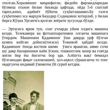
этилган.Хоразмнинг маърифатли, фидойи фарзандларидан
бўлмиш отахон билан баъзида ҳафтада, ойда 5-6 соатлаб
тарих,кино, адабиёт бўйича суҳбатлашамиз.Бу галги
суҳбатимиз эса марҳум Баҳодир Содиқовни хотирлаб, у билан
бирга Кўҳна Урганчга қилган зиёрати хусусида бўлди.
— Эртасига ярим тун, соат учларда уйим олдига машина
келди. Телекамера ва фотоаппаратимни олганча машинага
ўтирдим. Машинани Қадамнинг ўша даврда урф бўлган
шляпа кийган дойиси(тоғаси) Тоживой ҳайдаб келди.
Қадамнинг ёнида костюм шими ўзига ярашган, аммо сочи
шу давр ёшлариники каби ўскин, тошкентлик шоир ва ғоятда
зиёли бир ёш йигитча бор эди. Албатта вақт бемаҳал
бўлганидан фақат саломлашиб, ҳол-аҳвол сўрашганча то тонг
оқаргунча индамай ўзимизча ўй суриб кетдик.