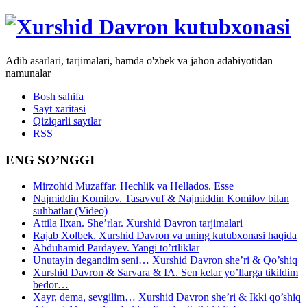
Adib asarlari, tarjimalari, hamda o'zbek va jahon adabiyotidan
namunalar
Bosh sahifa
Sayt xaritasi
Qiziqarli saytlar
RSS
ENG SO’NGGI
Mirzohid Muzaffar. Hechlik va Hellados. Esse
Najmiddin Komilov. Tasavvuf & Najmiddin Komilov bilan
suhbatlar (Video)
Attila Ilxan. She’rlar. Xurshid Davron tarjimalari
Rajab Xolbek. Xurshid Davron va uning kutubxonasi haqida
Abduhamid Pardayev. Yangi to’rtliklar
Unutayin degandim seni… Xurshid Davron she’ri & Qo’shiq
Xurshid Davron & Sarvara & IA. Sen kelar yo’llarga tikildim
bedor…
Xayr, dema, sevgilim… Xurshid Davron she’ri & Ikki qo’shiq