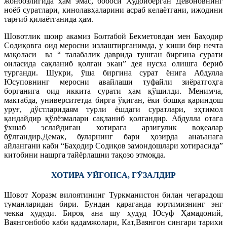
жонбозлигида ҳам эмас, бобоси Худойберган Девоновнинг
ноёб суратлари, кинолавҳаларини асраб келаётгани, ижодини
тарғиб қилаётганида ҳам.
Шовотлик шоир акамиз Болтабой Бекметовдан мен Баҳодир
Содиқовга оид меросни излаштирганимда, у киши бир нечта
мақоласи ва “ талабалик даврида тушган биргина сурати
оиласида сақланиб қолган экан” дея нусха олишга бериб
турганди. Шукри, ўша биргина сурат ёнига Абдулла
Юсуповнинг меросни авайлаши туфайли зиёратгоҳга
борганига оид иккита сурати ҳам қўшилди. Менимча,
мактабда, университетда бирга ўқиган, ёки бошқа қариндош
уруғ, дўстларидаям турли ёшдаги суратлари, эҳтимол
қандайдир қўлёзмалари сақланиб қолгандир. Абдулла отага
ўхшаб эслайдиган хотирага арзигулик воқеалар
бўлгандир.Демак, буларнинг бари ҳозирда анаъанага
айлангани каби “Баҳодир Содиқов замондошлари хотирасида”
китобини нашрга тайёрлашни тақозо этмоқда.
ХОТИРА УЙҒОНСА, ГЎЗАЛДИР
Шовот Хоразм вилоятининг Туркманистон билан чегарадош
туманларидан бири. Бундан қараганда юртимизнинг энг
чекка ҳудуди. Бироқ ана шу ҳудуд Юсуф Ҳамадоний,
Ваянгонбобо каби қадамжолари, Кат,Ваянгон сингари тарихи