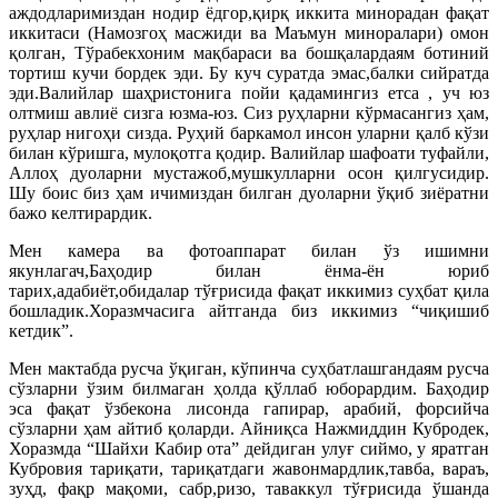
аждодларимиздан нодир ёдгор,қирқ иккита минорадан фақат
иккитаси (Намозгоҳ масжиди ва Маъмун миноралари) омон
қолган, Тўрабекхоним мақбараси ва бошқалардаям ботиний
тортиш кучи бордек эди. Бу куч суратда эмас,балки сийратда
эди.Валийлар шаҳристонига пойи қадамингиз етса , уч юз
олтмиш авлиё сизга юзма-юз. Сиз руҳларни кўрмасангиз ҳам,
руҳлар нигоҳи сизда. Руҳий баркамол инсон уларни қалб кўзи
билан кўришга, мулоқотга қодир. Валийлар шафоати туфайли,
Аллоҳ дуоларни мустажоб,мушкулларни осон қилгусидир.
Шу боис биз ҳам ичимиздан билган дуоларни ўқиб зиёратни
бажо келтирардик.
Мен камера ва фотоаппарат билан ўз ишимни
якунлагач,Баҳодир билан ёнма-ён юриб
тарих,адабиёт,обидалар тўғрисида фақат иккимиз суҳбат қила
бошладик.Хоразмчасига айтганда биз иккимиз “чиқишиб
кетдик”.
Мен мактабда русча ўқиган, кўпинча суҳбатлашгандаям русча
сўзларни ўзим билмаган ҳолда қўллаб юборардим. Баҳодир
эса фақат ўзбекона лисонда гапирар, арабий, форсийча
сўзларни ҳам айтиб қоларди. Айниқса Нажмиддин Кубродек,
Хоразмда “Шайхи Кабир ота” дейдиган улуғ сиймо, у яратган
Кубровия тариқати, тариқатдаги жавонмардлик,тавба, вараъ,
зуҳд, фақр мақоми, сабр,ризо, таваккул тўғрисида ўшанда