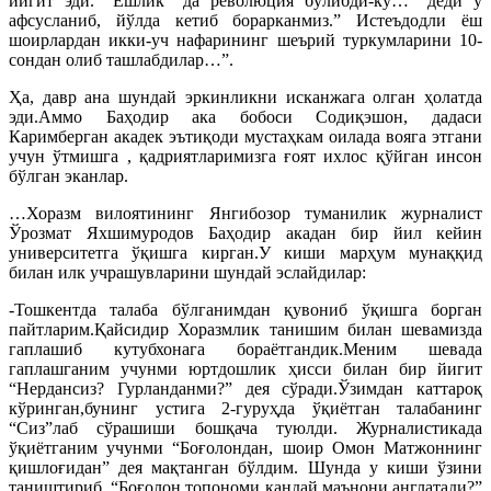
йигит эди. “Ёшлик” да революция бўлибди-ку…” деди у
афсусланиб, йўлда кетиб борарканмиз.” Истеъдодли ёш
шоирлардан икки-уч нафарининг шеърий туркумларини 10-
сондан олиб ташлабдилар…”.
Ҳа, давр ана шундай эркинликни исканжага олган ҳолатда
эди.Аммо Баҳодир ака бобоси Содиқэшон, дадаси
Каримберган акадек эътиқоди мустаҳкам оилада вояга этгани
учун ўтмишга , қадриятларимизга ғоят ихлос қўйган инсон
бўлган эканлар.
…Хоразм вилоятининг Янгибозор туманилик журналист
Ўрозмат Яхшимуродов Баҳодир акадан бир йил кейин
университетга ўқишга кирган.У киши марҳум мунаққид
билан илк учрашувларини шундай эслайдилар:
-Тошкентда талаба бўлганимдан қувониб ўқишга борган
пайтларим.Қайсидир Хоразмлик танишим билан шевамизда
гаплашиб кутубхонага бораётгандик.Меним шевада
гаплашганим учунми юртдошлик ҳисси билан бир йигит
“Нердансиз? Гурланданми?” дея сўради.Ўзимдан каттароқ
кўринган,бунинг устига 2-гуруҳда ўқиётган талабанинг
“Сиз”лаб сўрашиши бошқача туюлди. Журналистикада
ўқиётганим учунми “Боғолондан, шоир Омон Матжоннинг
қишлоғидан” дея мақтанган бўлдим. Шунда у киши ўзини
таништириб, “Боғолон топономи қандай маънони англатади?”