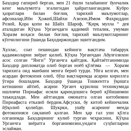
Баҳодир гапириб берган, мен 21 ёшли талабанинг бунчалик
кенг маълумотга эгалигидан ҳайратлангандим. Кубро
ҳазратлари билан боғлиқ тарихий маълумотлар,
афсоналар,Ибн Ҳожиб,Шайхи Азизон,Имом Фахриддин
Розий, Қора қопи ва Шайх Шароф, “Қирқ мулла “ дея
аталадиган Кўҳна Урганчдаги қадимий тепалик, умуман
Хоразм воҳаси билан боғлиқ тарихий маълумотларнинг
кўпчилигини ўшанда Баҳодиржондан эшитгандим.
Хуллас, соат пешиндан кейинги вақтгача табаррук
қадамжоларни зиёрат қилиб, Кўҳна Урганчдан Абулғозихон
асос солган “Янги” Урганчга қайтдик. Қайтаётганимизда
Баҳодир дипломатда олиб борган ноёб қўлёзма — Хоразм
тарихига оид манбани менга бериб турди. Уйга келгач, мен
асардан фотокопия олиб, бўш вақтларимда асарни кириллга
ўгира бошладим. Баҳодир ўшанда Тошкентга ўқишга
кетишини айтиб, асарни Урганч қурилиш техникумида
ишловчи Пирнафас исмли қариндошига бериб қўйишимни
таъкидлади. Мен айтгандик омонатга олган китобимни
Пирнафасга етказиб бердим.Афсуски, бу китоб кейинчалик
йўқолиб қолибди. Шукрки, ушбу асарнинг менда
фотокопияси сақланиб қолган. Мен ҳар гал уни қўлга
олганимда Баҳодирнинг кулиб турган чеҳрасини, Кўҳна
Урганчга зиёратга борганимизни,ундаги суҳбатларни
эслайман.