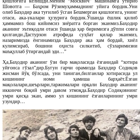
қишлоғига келишди.Меним “Москвич” машинамга ўтириб
Шовотга — Баҳром Рўзимуҳаммаднинг уйига бордик.Уни
олиб Баҳодир ака туғилиб ўсган Бешмерган қишлоғига, унинг
отаси, ака-укалари ҳузурига бордик.Ўшанда ёшлик қилиб
ҳаммамиз бош кийимсиз зиёратга борган эканмиз.Баҳодир
аканинг эътиқодли отаси ўшанда ҳар биримизга дўппи совға
қилганди.Дастурхон атрофида суҳбат қилар эканмиз,
назаримизда ёнгинамизда Баҳодир ака ҳам бордай, хиёл
кулимсираб, бошини оҳиста силкитиб, сўзларимизни
маъқуллаб ўтиргандай эди…”
Ҳа,Баҳодир аканинг ўзи бир мақоласида ёзганидай “хотира
уйғонса гўзал”дир.Бугун гарчи орамизда Баҳодир Содиқов
жисман йўқ бўлсада, уни таниган,билганлар хотирасида ул
кишининг номи ҳамиша барҳаёт.Ёзган
мақолалари,шеърлари,таржималари орқали Баҳодир аканинг
иккинчи боқий умри давом этмоқда.Баҳодир Содиқовнинг
умри қисқа экан, аммо ул кишининг ёзганларининг умри
узундир…