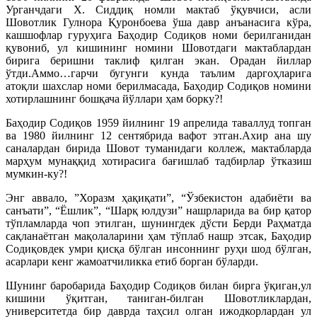
Урганчдаги Х. Сиддиқ номли мактаб ўқувчиси, асли
Шовотлик Гулнора Қуронбоева ўша давр анъанасига кўра,
кашшофлар гуруҳига Баҳодир Содиқов номи берилганидан
қувониб, ул кишининг номини Шовотдаги мактаблардан
бирига беришни таклиф қилган экан. Орадан йиллар
ўтди.Аммо…гарчи бугунги кунда таълим даргоҳларига
атоқли шахслар номи берилмасада, Баҳодир Содиқов номини
хотирлашнинг бошқача йўллари ҳам борку?!
Баҳодир Содиқов 1959 йилнинг 19 апрелида таваллуд топган
ва 1980 йилнинг 12 сентябрида вафот этган.Ахир ана шу
саналардан бирида Шовот туманидаги коллеж, мактабларда
марҳум мунаққид хотирасига бағишлаб тадбирлар ўтказиш
мумкин-ку?!
Энг аввало, ”Хоразм ҳақиқати”, “Ўзбекистон адабиёти ва
санъати”, “Ёшлик”, “Шарқ юлдузи” нашрларида ва бир қатор
тўпламларда чоп этилган, шунингдек дўсти Берди Раҳматда
сақланаётган мақолаларини ҳам тўплаб нашр этсак, Баҳодир
Содиқовдек умри қисқа бўлган инсоннинг руҳи шод бўлган,
асарлари кенг жамоатчиликка етиб борган бўларди.
Шунинг баробарида Баҳодир Содиқов билан бирга ўқиган,ул
кишини ўқитган, таниган-билган Шовотликлардан,
университетда бир даврда таҳсил олган ижодкорлардан ул