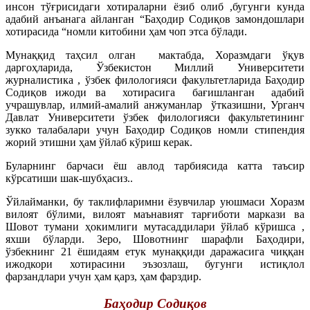
инсон тўғрисидаги хотираларни ёзиб олиб ,бугунги кунда
адабий анъанага айланган “Баҳодир Содиқов замондошлари
хотирасида “номли китобини ҳам чоп этса бўлади.
Мунаққид таҳсил олган мактабда, Хоразмдаги ўқув
даргоҳларида, Ўзбекистон Миллий Университети
журналистика , ўзбек филологияси факультетларида Баҳодир
Содиқов ижоди ва хотирасига бағишланган адабий
учрашувлар, илмий-амалий анжуманлар ўтказишни, Урганч
Давлат Университети ўзбек филологияси факультетининг
зукко талабалари учун Баҳодир Содиқов номли стипендия
жорий этишни ҳам ўйлаб кўриш керак.
Буларнинг барчаси ёш авлод тарбиясида катта таъсир
кўрсатиши шак-шубҳасиз..
Ўйлайманки, бу таклифларимни ёзувчилар уюшмаси Хоразм
вилоят бўлими, вилоят маънавият тарғиботи маркази ва
Шовот тумани ҳокимлиги мутасаддилари ўйлаб кўришса ,
яхши бўларди. Зеро, Шовотнинг шарафли Баҳодири,
ўзбекнинг 21 ёшидаям етук мунаққиди даражасига чиққан
ижодкори хотирасини эъзозлаш, бугунги истиқлол
фарзандлари учун ҳам қарз, ҳам фарздир.
Баҳодир Содиқов