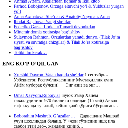
Ahmad A’zam. Asarlaridan fiqralar & Ikki kitob
Farhod Bobojonov. Orzuga eltuvchi yo‘l & Yulduzlar yurgan
yo`l
Anna Axmatova. She’rlar & Anatoliy Nayman. Anna
Ibodat Rajabova. Yangi she’rlar
Federiko Garsia Lorka. «Tamarit devoni»dan
Mirtemir domla xotirasiga bag’ishlov
Sulaymon Rahmon. Orzulardan yaratdi dunyo. (Tilak Jo’ra
siyrati va suvratiga chizgilar) & Tilak Jo’ra xotirasiga
bag’ishlov
Tolibi ilm kerak…
ENG KO’P O’QILGAN
Xurshid Davron. Vatan haqida she’rlar
1 сентябрь -
Ўзбекистон Республикасининг Мустақиллик куни.
Айём муборак бўлсин! Энг азиз ва энг…
Umar Xayyom.Ruboiylar
Буюк Умар Хайём
таваллудининг 970 йиллиги олдидан (15 май) Аввал
тафаккурда туғилиб, кейин қалб қўрига йўғрилган…
Boborahim Mashrab. G’azallar,…
Дарвешлик Машраб
учун шоҳликдан баланд. У «жон тўтисини ишқ ила
сарбоз этай деб», жандани кийиб…