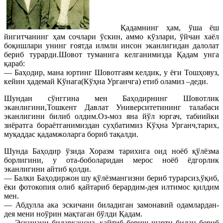
Қадамнинг ҳам, ўша ёш
йигитчанинг ҳам сочлари ўскин, аммо кўзлари, ўйчан хаёл
боқишлари унинг ғоятда илмли инсон эканлигидан далолат
бериб турарди.Шовот туманига келганимизда Қадам унга
қараб:
— Баҳодир, мана юртинг Шовотгаям келдик, у ёғи Тошҳовуз,
кейин ҳадемай Кўнага(Кўҳна Урганчга) етиб оламиз –деди.
Шундан сўнггина мен Баҳодирнинг Шовотлик
эканлигини,Тошкент Давлат Университетининг талабаси
эканлигини билиб олдим.Оз-моз яна йўл юргач, табиийки
зиёратга бораётганимиздан суҳбатимиз Кўҳна Урганч,тарих,
муқаддас қадамжоларга бориб тақалди.
Шунда Баҳодир ўзида Хоразм тарихига оид ноёб қўлёзма
борлигини, у ота-боболаридан мерос ноёб ёдгорлик
эканлигини айтиб қолди.
— Балки Баҳодиржон шу қўлёзмангизни бериб турарсиз,ўқиб,
ёки фотокопия олиб қайтариб берардим-дея илтимос қилдим
мен.
— Абдулла ака эскичани биладиган замонавий одамлардан-
дея мени ноўрин мақтаган бўлди Қадам.
— Эскичани биларкансиз, қайтиб бериш шарти билан бериб