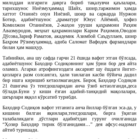
милоддан илгариги даврга бориб тақалувчи қаълалари,
тарихшунос Ниёзмуҳаммад Шайх, шоир,таржимон ҳамда
хаттот Отаниёз охун Ниёзий, шоир ва саркарда Нуржон
Ботир, адабиётшунос ,драматург Юнус Айёмий, ҳофиз
Комилжон Отаниёзов, 2-жаҳон уруши қаҳрамони Раҳим
Авазмуродов, меҳнат қаҳрамонлари Карим Раҳимов,Оводон
Дўсова,Зариф Раматов, академик Азимбой Саъдуллаев, шоир
Баҳром Рўзимуҳаммад, адиба Саломат Вафодек фарзандлари
билан ҳам машҳур.
Табиийки, ана шу сафда гарчи 21 ёшида вафот этган бўлсада,
адабиётшунос Баҳодир Содиқовнинг ҳам ўрни бор дея айта
оламиз. Агарки атрофингиздаги аксарият шу ёшдаги йигит-
қизларга разм солсангиз, ҳали танлаган касби бўйича дадил
бир ишга киришиб кетаолмагандек. Бироқ Баҳодир Содиқов
21 ёшигача ўз тенгдошларидан анча ўзиб кетаолганди,деса
бўлади.Буни у киши ёзган адабий-танқидий мақолалари,
шеърлари яққол кўрсатиб турибди.
Баҳодир Содиқов вафот этганига анча йиллар бўлган эса-да, у
кишини билган яқинлари,тенгдошлари, бирга ўқиган
талабаликдаги дўстлари адабиётдан гурунг очилганида
“Ҳозир Баҳодир тирик бўлганидами…” дея афсус-надомат
айтиб туришади.