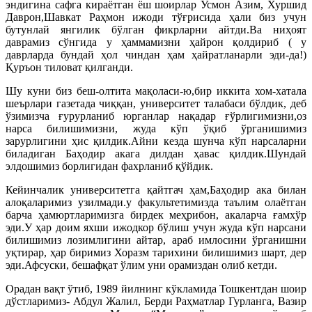
эндигина сафга кираётган ёш шоирлар Усмон Азим, Хуршид
Даврон,Шавкат Раҳмон ижоди тўғрисида ҳали биз учун
бутунлай янгилик бўлган фикрларни айтди.Ва ниҳоят
даврамиз сўнгида у ҳаммамизни ҳайрон қолдириб ( у
даврларда бундай ҳол чиндан ҳам ҳайратланарли эди-да!)
Қуръон тиловат қилганди.
Шу куни биз беш-олтита мақоласи-ю,бир иккита хом-хатала
шеърлари газетада чиққан, университет талабаси бўлдик, деб
ўзимизча ғурурланиб юрганлар нақадар ғўрлигимизни,оз
нарса билишимизни, жуда кўп ўқиб ўрганишимиз
зарурлигини ҳис қилдик.Айни кезда шунча кўп нарсаларни
биладиган Баҳодир акага дилдан ҳавас қилдик.Шундай
элдошимиз борлигидан фахрланиб қўйдик.
Кейинчалик университетга қайтгач ҳам,Баҳодир ака билан
алоқаларимиз узилмади.у факультетимизда таълим олаётган
барча ҳамюртларимизга бирдек меҳрибон, акаларча ғамхўр
эди.У ҳар доим яхши ижодкор бўлиш учун жуда кўп нарсани
билишимиз лозимлигини айтар, араб имлосини ўрганишни
уқтирар, ҳар биримиз Хоразм тарихини билишимиз шарт, дер
эди.Афсуски, бешафқат ўлим уни орамиздан олиб кетди.
Орадан вақт ўтиб, 1989 йилнинг кўкламида Тошкентдан шоир
дўстларимиз- Абдул Жалил, Берди Раҳматлар Гурланга, Вазир