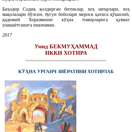
Баҳодир Содиқ қолдирган битиклар, хоҳ шеърлари, хоҳ
мақолалари бўлсин, бугун боболари мероси қатига қўшилиб,
қадимий Хоразмнинг кўҳна томирларига қувват
улашаётганига ишонаман.
2017
Умид БЕКМУҲАММАД
ИККИ ХОТИРА
КЎҲНА УРГАНЧ ЗИЁРАТИНИ ХОТИРЛАБ