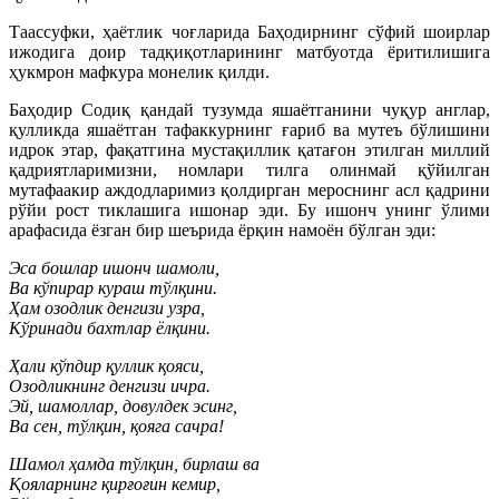
Таассуфки, ҳаётлик чоғларида Баҳодирнинг сўфий шоирлар
ижодига доир тадқиқотларининг матбуотда ёритилишига
ҳукмрон мафкура монелик қилди.
Баҳодир Содиқ қандай тузумда яшаётганини чуқур англар,
қулликда яшаётган тафаккурнинг ғариб ва мутеъ бўлишини
идрок этар, фақатгина мустақиллик қатағон этилган миллий
қадриятларимизни, номлари тилга олинмай қўйилган
мутафаакир аждодларимиз қолдирган мероснинг асл қадрини
рўйи рост тиклашига ишонар эди. Бу ишонч унинг ўлими
арафасида ёзган бир шеърида ёрқин намоён бўлган эди:
Эса бошлар ишонч шамоли,
Ва кўпирар кураш тўлқини.
Ҳам озодлик денгизи узра,
Кўринади бахтлар ёлқини.
Ҳали кўпдир қуллик қояси,
Озодликнинг денгизи ичра.
Эй, шамоллар, довулдек эсинг,
Ва сен, тўлқин, қояга сачра!
Шамол ҳамда тўлқин, бирлаш ва
Қояларнинг қирғоғин кемир,