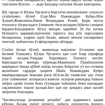
турганим бўлсин, — деди Баҳодир сиполик билан камтарона.
Шу тарзда то Кўҳна Урганчга боргунча иккимизнинг узлуксиз
суҳбатимиз бўлиб ўтди.Мен Нажмиддин Кубро,Ибн
Ҳожиб,Жамилжон,Имом Фахриддин Розий, Қирқ мулла
тепалиги тўғрисидаги ўзимнинг билганларим бўйича гапириб
бердим.Баҳодиржон бўлса мендан қарийиб 20 ёш кичик
бўлишига қарамай,шунчалик тарихга оид кўп нарсаларни
биларканки, уларни одоб билан, аввало меним гапларимни
тинглаб, кейингина ўз фикрларини айтарди.
Суҳбат билан бўлиб, машинада вақтнинг ўтганини ҳам
билмай Тошҳовуз, Кўҳна Урганчга ҳам соат 6лар атрофида
бориб қолдик.Узоқдан Хоразмшоҳ Текешга нисбат
бериладиган минора кўринди.Машинани Тўрабекхоним
мақбараси ёнида қўйиб пиёда кетдик.Зиёратни уч юз олтмиш
авлиёнинг сардори ҳазрати Шайх Нажмиддин Кубро
мақбараларидан бошлаш расм бўлган.Бу таомилни адо этиш
улуғ сиймонинг хотирасига камоли эҳтиром рамзидир.Аввало
зиёрат одоби тилни бежо сўзлардан тийишни, бежо ишлардан
сақланишни тақозо қилади.Биз ҳам шу қоидага амал қилиб
зиёратни бошладик.
“Бисмиллоҳир роҳманир роҳийм” дея қадамжога қадам
қўйдик. Қадам, унинг шериги, дойиси, шунингдек бошига