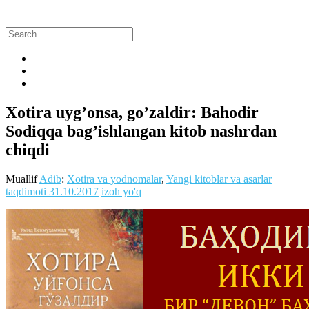
Xotira uyg’onsa, go’zaldir: Bahodir
Sodiqqa bag’ishlangan kitob nashrdan
chiqdi
Muallif
Adib
:
Xotira va yodnomalar
,
Yangi kitoblar va asarlar
taqdimoti
31.10.2017
izoh yo'q