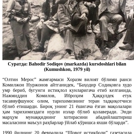
Суратда: Bahodir Sodiqov (markazda) kursdoshlari bilan
(Kumushkon, 1979 yil)
“Олтин Мерос” жамғармаси Хоразм вилоят бўлими раиси
Комилжон Нуржонов айтганидек, “Баҳодир Содиқовга худо
умр бериб, бугунги истиқлол кунларигача етиб келганида,
Нажмиддин Комилов, Иброҳим Ҳаққулдек етук
тасаввуфшунос олим, тарихимизнинг теран тадқиқотчиси
бўлиб етишарди. Бироқ унинг 21 ёшигача ёзган мақолалари
ҳам тарихимиздаги нурли излар бўлиб қолаверади. Энди
марҳум мунаққиднинг хотирасини абадийлаштириш
масаласини маъсул раҳбарлар ўйлаб кўришса яхши бўларди”.
1990 йилнинг 20 февралида “Шовот истиқболи” газетасида