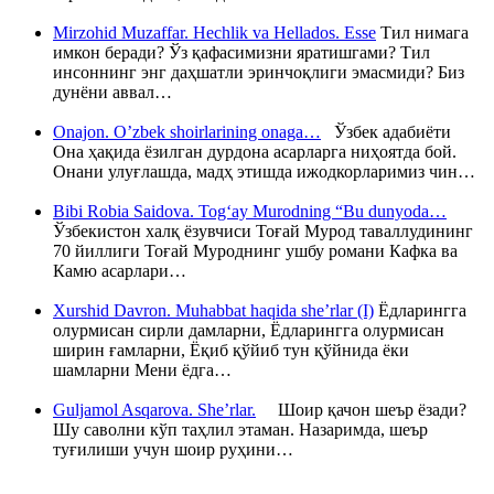
Mirzohid Muzaffar. Hechlik va Hellados. Esse
Тил нимага
имкон беради? Ўз қафасимизни яратишгами? Тил
инсоннинг энг даҳшатли эринчоқлиги эмасмиди? Биз
дунёни аввал…
Onajon. O’zbek shoirlarining onaga…
Ўзбек адабиёти
Она ҳақида ёзилган дурдона асарларга ниҳоятда бой.
Онани улуғлашда, мадҳ этишда ижодкорларимиз чин…
Bibi Robia Saidova. Tog‘ay Murodning “Bu dunyoda…
Ўзбекистон халқ ёзувчиси Тоғай Мурод таваллудининг
70 йиллиги Тоғай Муроднинг ушбу романи Кафка ва
Камю асарлари…
Xurshid Davron. Muhabbat haqida she’rlar (I)
Ёдларингга
олурмисан сирли дамларни, Ёдларингга олурмисан
ширин ғамларни, Ёқиб қўйиб тун қўйнида ёки
шамларни Мени ёдга…
Guljamol Asqarova. She’rlar.
Шоир қачон шеър ёзади?
Шу саволни кўп таҳлил этаман. Назаримда, шеър
туғилиши учун шоир руҳини…