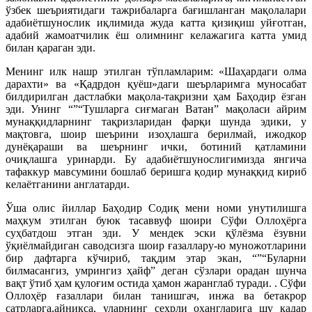
ўзбек шеъриятидаги тажрибаларга бағишланган мақолалари
адабиётшунослик иқлимида жуда катта қизиқиш уйғотган,
адабий жамоатчилик ёш олимнинг келажагига катта умид
билан қараган эди.
Менинг илк нашр этилган тўпламларим: «Шаҳардаги олма
дарахти» ва «Қадрдон қуёш»даги шеърларимга муносабат
билдирилган дастлабки мақола-тақризни ҳам Баҳодир ёзган
эди. Унинг “”“Тушларга сиғмаган Ватан” мақоласи айрим
мунаққидларнинг тақризларидан фарқи шунда эдики, у
мақтовга, шоир шеърини изоҳлашга берилмай, ижодкор
дунёқараши ва шеърнинг ички, ботиний қатламини
очиқлашга уринарди. Бу адабиётшунослигимизда янгича
тафаккур мавсумини бошлаб беришга қодир мунаққид кириб
келаётганини англатарди.
Ўша олис йиллар Баҳодир Содиқ мени номи унутилишга
маҳкум этилган буюк тасаввуф шоири Сўфи Оллоҳёрга
суҳбатдош этган эди. У мендек эски қўлёзма ёзувни
ўқиёлмайдиган саводсизга шоир ғазаллару-ю муножотларини
бир дафтарга кўчириб, тақдим этар экан, “”“Буларни
билмасангиз, умрингиз ҳайф” деган сўзлари орадан шунча
вақт ўтиб ҳам қулоғим остида ҳамон жаранглаб туради. . Сўфи
Оллоҳёр ғазаллари билан танишгач, инжа ва бетакрор
сатрларга,айниқса, уларнинг сеҳрли оҳангларига шу қадар