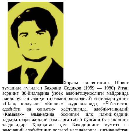
Хоразм вилоятининг Шовот
туманида туғилган Баҳодир Содиқов (1959 — 1980) ўтган
асрнинг 80-йилларида ўзбек адабиётшунослиги майдонида
пайдо бўлган салоҳияти баланд олим эди. Ўша йиллари унинг
«Шарқ юлдузи». «Ёшлик» журналларида, «Ўзбекистон
адабиёти ва санъати» ҳафталигида, адабий-танқидий
«Камалак» алманахида босилган илк илмий-бадиий
тадқиқотлари жиддий баҳсларга сабаб бўлгани бу фикрнинг
тасдиғидир. Ҳақиқатан ҳам Баҳодирнинг мумтоз ва
замонавий адабиётнинг долзарб масалаларига, янгиланаётган