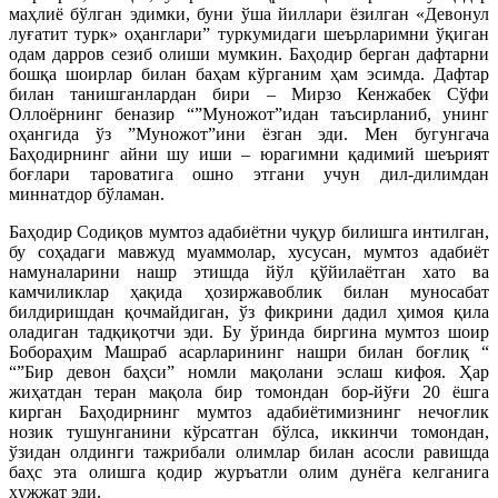
маҳлиё бўлган эдимки, буни ўша йиллари ёзилган «Девонул
луғатит турк» оҳанглари” туркумидаги шеърларимни ўқиган
одам дарров сезиб олиши мумкин. Баҳодир берган дафтарни
бошқа шоирлар билан баҳам кўрганим ҳам эсимда. Дафтар
билан танишганлардан бири – Мирзо Кенжабек Сўфи
Оллоёрнинг беназир “”Муножот”идан таъсирланиб, унинг
оҳангида ўз ”Муножот”ини ёзган эди. Мен бугунгача
Баҳодирнинг айни шу иши – юрагимни қадимий шеърият
боғлари тароватига ошно этгани учун дил-дилимдан
миннатдор бўламан.
Баҳодир Содиқов мумтоз адабиётни чуқур билишга интилган,
бу соҳадаги мавжуд муаммолар, хусусан, мумтоз адабиёт
намуналарини нашр этишда йўл қўйилаётган хато ва
камчиликлар ҳақида ҳозиржавоблик билан муносабат
билдиришдан қочмайдиган, ўз фикрини дадил ҳимоя қила
оладиган тадқиқотчи эди. Бу ўринда биргина мумтоз шоир
Бобораҳим Машраб асарларининг нашри билан боғлиқ “
“”Бир девон баҳси” номли мақолани эслаш кифоя. Ҳар
жиҳатдан теран мақола бир томондан бор-йўғи 20 ёшга
кирган Баҳодирнинг мумтоз адабиётимизнинг нечоғлик
нозик тушунганини кўрсатган бўлса, иккинчи томондан,
ўзидан олдинги тажрибали олимлар билан асосли равишда
баҳс эта олишга қодир журъатли олим дунёга келганига
ҳужжат эди.