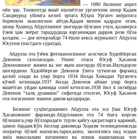
— 1980 йилнинг апрел
ойи эди. Тошкентда яшаб ишлаётган урганчлик шоир Қадам
Саидмурод уйимга келиб эртага Кўҳна Урганч зиёратига
бормоқчи эканлигини айтди.Қадам меним қадрдон оғам,
шоир Хушнуд Абдулланинг шогирди бўлгани учун, қолаверса
ўзим ҳам зиёрат тараддудида юрганимдан дарров рози бўла
қолдим, — дея хотирлайди 74 ёшли кекса журналист Абдулла
Юсупов (пастдаги суратда).
Абдулла ота ўзбек фотокиносининг асосчиси Худойберган
Девонов сулоласидан. Унинг отаси Юсуф Ҳасанов
Девоновнинг жияни ва энг яқин шогирди бўлган.Иқтидорли
шогирдини Худойберган Девонов ўзига тутинган фарзанд
қилиб олади ва улар бирга 1934 йилда Хивадан Урганчга
кўчиб келишади.1937 йилда Девонов айнан улар бирга
яшаётган уйдан қамоққа олиб кетилган.1938 йил 4 октябрда
Девонов “халқ душмани” сифатида отилгач, Юсуф Ҳасанов
ота-тоғасининг ишини давом қилдиради.
Бизнинг суҳбатдошимиз Абдулла ота эса ўша Юсуф
Ҳасановнинг фарзанди.Абдуллажон ота 74 ёшга кирган
бўлишига,умр йўлларидаги турли қайғу-ҳасратларга қарамай,
ҳамон бардам.Кўп йиллар давомида Хоразм телевидениясида
оператор бўлиб ишлаган,тарих,кино, экологияга оид юздан
зиёд мақолалари ватанимиз ва хориж нашрларида чоп