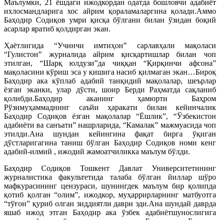
Маълумки, 21 ёшдаги ижодкордан одатда бошловчи адабиёт
ихлосмандларига хос айрим қораламаларгина қолади.Аммо
Баҳодир Содиқов умри қисқа бўлгани билан ўзидан боқий
асарлар яратиб қолдирган экан.
Ҳаётлигида “Учинчи имтиҳон” сарлавҳали мақоласи
“Гулистон” журналида айрим қисқартишлар билан чоп
этилган, “Шарқ юлдузи”да чиққан “Қирқинчи афсона”
мақоласини кўриш эса у кишига насиб қилмаган экан…Бироқ
Баҳодир ака кўплаб адабий танқидий мақолалар, шеърлар
ёзган эканки, улар дўсти, шоир Берди Раҳматда сақланиб
қолибди.Баҳодир аканинг ҳамюрти Баҳром
Рўзимуҳаммаднинг саъйи ҳаракати билан кейинчалик
Баҳодир Содиқов ёзган мақолалар “Ёшлик”, “Ўзбекистон
адабиёти ва санъати” нашрларида, “Камалак” мажмуасида чоп
этилди.Ана шундан кейингина фақат бирга ўқиган
дўстларигагина таниш бўлган Баҳодир Содиқов номи кенг
адабий-илмий , ижодий жамоатчиликка маълум бўлди.
Баҳодир Содиқов Тошкент Давлат Университетининг
журналистика факультетида талаба бўлган йиллар шўро
мафкурасининг цензураси, шунингдек маълум бир қолипда
қотиб қолган “олим”, ижодкор, муҳаррирларнинг матбуотга
“тўғон” қуриб олган зиддиятли даври эди.Ана шундай даврда
яшаб ижод этган Баҳодир ака ўзбек адабиётшунослигига