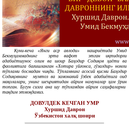
Куни-кеча «Янги аср авлоди» нашриётида Умид
Бекмуҳаммаднинг эрта вафот этган иқтидорли
адабиётшунос олим ва шоир Баҳодир Содиқов ҳаёти ва
фаолиятига бағишланган «Хотира уйғонса, гўзалдир» номли
тўплами босмадан чиқди. Тўпламнинг асосий қисми Баҳодир
Содиқовнинг мумтоз ва замонавий ўзбек адабиётига оид
мақолалари, унинг шеъриятидан айрим намуналар ҳам ўрин
топган. Бугун сизга ана шу тўпламдан айрим саҳифаларни
тақдим этмоқдамиз.
ДОВУЛДЕК КЕЧГАН УМР
Хуршид Даврон
Ўзбекистон халқ шоири