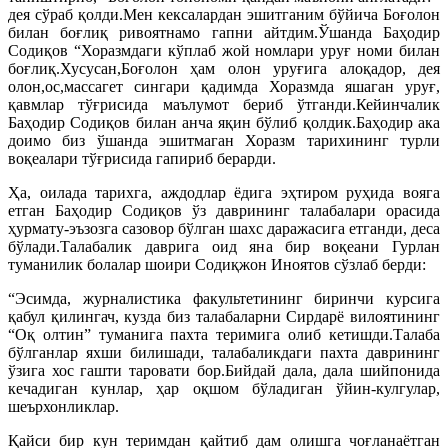
дея сўраб қолди.Мен кексалардан эшитганим бўйича Боғолон
билан боғлиқ ривоятнамо гапни айтдим.Ўшанда Баҳодир
Содиқов “Хоразмдаги кўплаб жой номлари уруғ номи билан
боғлиқ.Хусусан,Боғолон ҳам олон уруғига алоқадор, дея
олон,ос,массагет сингари қадимда Хоразмда яшаган уруғ,
қавмлар тўғрисида маълумот бериб ўтганди.Кейинчалик
Баҳодир Содиқов билан анча яқин бўлиб қолдик.Баҳодир ака
доимо биз ўшанда эшитмаган Хоразм тарихининг турли
воқеалари тўғрисида гапириб берарди.
Ҳа, оилада тарихга, аждодлар ёдига эҳтиром руҳида вояга
етган Баҳодир Содиқов ўз даврининг талабалари орасида
ҳурмату-эъзозга сазовор бўлган шахс даражасига етганди, деса
бўлади.Талабалик даврига оид яна бир воқеани Гурлан
туманилик болалар шоири Содиқжон Иноятов сўзлаб берди:
“Эсимда, журналистика факультетининг биринчи курсига
қабул қилингач, кузда биз талабаларни Сирдарё вилоятининг
“Оқ олтин” туманига пахта теримига олиб кетишди.Талаба
бўлганлар яхши билишади, талабаликдаги пахта даврининг
ўзига хос гашти таровати бор.Бийдай дала, дала шийпонида
кечадиган кунлар, ҳар оқшом бўладиган ўйин-кулгулар,
шеърхонликлар.
Қайси бир кун теримдан қайтиб дам олишга чоғланаётган