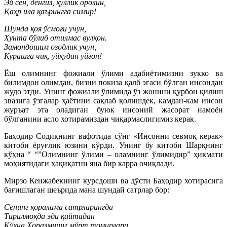
Эй сен, денгиз, қуллик оролин,
Қаҳр ила қаърингга симир!
Шунда қоя ўсмоғи учун,
Хунта бўлиб отилмас вулқон.
Замондошим озодлик учун,
Курашга чиқ, уйқудан уйғон!
Ёш олимнинг фожиали ўлими адабиётимизни зукко ва
билимдон олимдан, бизни покиза қалб эгаси бўлган инсондан
жудо этди. Унинг фожиали ўлимида ўз жонини қурбон қилиш
эвазига ўзгалар ҳаётини сақлаб қолишдек, камдан-кам инсон
журъат эта оладиган буюк инсоний жасорат намоён
бўлганини асло хотирамиздан чиқармаслигимиз керак.
Баҳодир Содиқнинг вафотида сўнг «Инсонни севмоқ керак»
китоби ёруғлик юзини кўрди. Унинг бу китоби Шарқнинг
кўҳна “ “”Олимнинг ўлими – оламнинг ўлимидир” ҳикмати
моҳиятидаги ҳақиқатни яна бир карра очиқлади.
Мирзо Кенжабекнинг курсдоши ва дўсти Баҳодир хотирасига
бағишлаган шеърида мана шундай сатрлар бор:
Сенинг қоралама сатрларингда
Тирилмоқда эди қайтадан
Кўҳна Хоразмнинг мўрт томирлари…