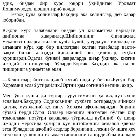
эдик, биздан бир курс юқори ўқийдиган Ўрозмат
Яхшимуродов шошилтириб қолди.
— Тезроқ бўла қолинглар,Баҳодир ака келинглар, деб хабар
юборибди.
Юқори курс талабалари биздан уч километрча наридаги
шийпонда яшардилар.Шийпоннинг ёнгинасида
механизаторларга аталган кулба бўлиб, у ерда ўша йиллардаги
анъанага кўра ҳар бир вилоятдан келган талабалар вақти-
вақти билан алоҳида йиғилишиб ош қилишар, суҳбат
қуришарди.Одатда бундай давраларда шеър ўқилар, қизғин
ижодий тортишувлар бўларди.Борсак Баҳодир ака палов
пиширишга уннаётган экан.
—Келинглар, йигитлар,-деб кутиб олди у бизни.-Бугун бир
Хоразмни эслаб ўтирайлик.Юртни ҳам соғиниб кетдик, ахир.
Мен ўша кунги дилтортар гурунгимизни ҳали-ҳануз яхши
эслайман.Баҳодир Содиқовнинг суҳбати хотирамда айниқса
қаттиқ муҳрланиб қолган.у Хоразм афсоналаридан бирини
сўзлаб берди.Сўфи Оллаёр ижодига нисбатан бўлган бир
томонлама, нотўғри қарашлар тўғрисида куйиниб, бу шоир
ижодий меросида ҳозирги кун китобхонига бемалол ҳавола
этса бўладиган ажойиб асарлар борлигини, лекин бу ишга ҳеч
ким бош қўшишни истамаётганлигини гапирди.Ўша йиллари