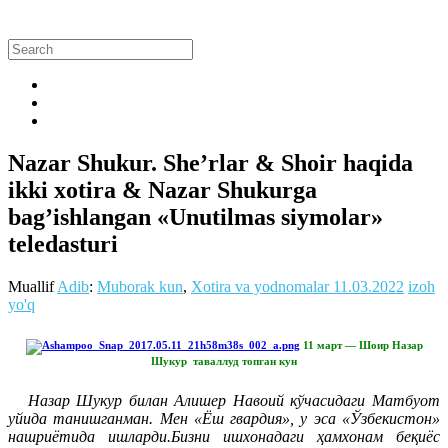
Nazar Shukur. She’rlar & Shoir haqida
ikki xotira & Nazar Shukurga
bag’ishlangan «Unutilmas siymolar»
teledasturi
Muallif
Adib
:
Muborak kun
,
Xotira va yodnomalar
11.03.2022
izoh
yo'q
11 март — Шоир Назар
Шукур таваллуд топган кун
Назар Шукур билан Алишер Навоий кўчасидаги Матбуот
уйида танишганман. Мен «Ёш гвардия», у эса «Ўзбекистон»
нашриётида ишларди.Бизни ишхонадаги ҳамхонам беқиёс