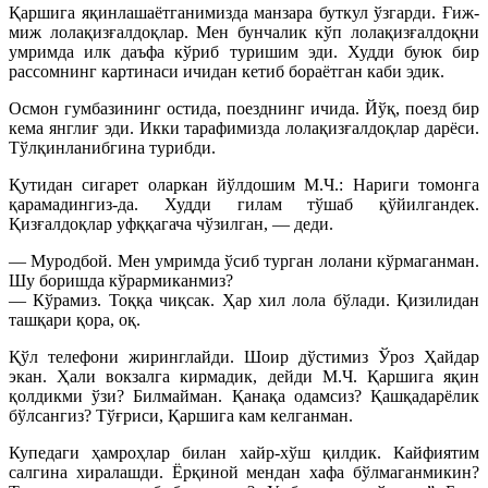
Қаршига яқинлашаётганимизда манзара буткул ўзгарди. Ғиж-
миж лолақизғалдоқлар. Мен бунчалик кўп лолақизғалдоқни
умримда илк даъфа кўриб туришим эди. Худди буюк бир
рассомнинг картинаси ичидан кетиб бораётган каби эдик.
Осмон гумбазининг остида, поезднинг ичида. Йўқ, поезд бир
кема янглиғ эди. Икки тарафимизда лолақизғалдоқлар дарёси.
Тўлқинланибгина турибди.
Қутидан сигарет оларкан йўлдошим М.Ч.: Нариги томонга
қарамадингиз-да. Худди гилам тўшаб қўйилгандек.
Қизғалдоқлар уфққагача чўзилган, — деди.
— Муродбой. Мен умримда ўсиб турган лолани кўрмаганман.
Шу боришда кўрармиканмиз?
— Кўрамиз. Тоққа чиқсак. Ҳар хил лола бўлади. Қизилидан
ташқари қора, оқ.
Қўл телефони жиринглайди. Шоир дўстимиз Ўроз Ҳайдар
экан. Ҳали вокзалга кирмадик, дейди М.Ч. Қаршига яқин
қолдикми ўзи? Билмайман. Қанақа одамсиз? Қашқадарёлик
бўлсангиз? Тўғриси, Қаршига кам келганман.
Купедаги ҳамроҳлар билан хайр-хўш қилдик. Кайфиятим
салгина хиралашди. Ёрқиной мендан хафа бўлмаганмикин?