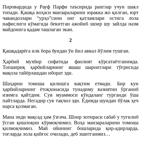
Пировардида у Рауф Парфи таъсирида ранглар учун шакл
топади. Қашқа воҳаси манзараларини юракка жо қилган, юрт
чавандозлари “урҳо”сини онг қатламлари остига лола
нафислиги кўмагида бекитган ажойиб шоир шу зайлда назм
майдонига қадам ташлаган экан.
2
Қашқадарёга илк бора бундан ўн йил аввал йўлим тушган.
Ҳарбий мухбир сифатида фаолият кўрсатаётганимда.
Топшириқ ҳарбийларнинг яшаш шароитлари тўғрисида
мақола тайёрлашдан иборат эди.
Шаҳарни томоша қилишга вақтим етмади. Бир кун
ҳарбийларнинг ётоқхонасида тунадиму вазиятни ўрганиб
изимга қайтдим. Сув муаммоси кўндаланг турганди ўша
пайтларда. Негадир сув тақчил эди. Ёдимда шундан бўлак ҳеч
нарса қолмаган.
Мана энди мақсад ҳам ўзгача. Шоир хотираси сабаб у туғилиб
ўсган қишлоқни кўрмоқчимиз. Воҳа манзараларини томоша
қилмоқчимиз. Май ойининг бошларида қир-адирларда,
тоғларда лола қийғос очилади, деб эшитганмиз…