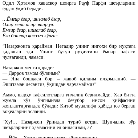
Одил Ҳотамов ҳаваскор шоирга Рауф Парфи шеърларини
ёддан ўқиб беради:
…Ёмғир ёғар, шиғалаб ёғар,
Охир мени асир этар ул.
Ёмғир ёғар, шиғалаб ёғар,
Ёға бошлар қоғозга кўнгил…
“Назаржонга қарайман. Негадир унинг нигоҳи бир нуқтага
қадалган эди. Унинг бутун руҳиятини ёмғир нафаси
чулғаганди, чамаси.
Назаржон менга қаради:
— Дарров тамом бўлдими?
— Яна бошқаси бор, – жавоб қилдим илҳомланиб. —
Эшитаман десангиз, ўқишдан чарчамаймиз”.
Аммо, шарҳу тафсилотларга унчалик берилмайди. Ҳар битта
жумла кўз ўнгимизда беғубор инсон қиёфасини
жонлантиргандек бўлади: Китоб муаллифи ҳаётда юз берган
воқеаларни эслайди.
“Ҳу!… Назаржон ўрнидан туриб кетди. Шунчалик зўр
шеърларнинг ҳаммасини ёд биласизми, а?
— Йўқ… Ҳаммасиниям эмасу, айримларини…