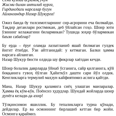
Жисми билан интилиб нурга,
Гирдингдаги нарсалар бугун
Айлангандир Назар Шукурга!
Ожиз банда бу тилсимотларнинг сир-асрорини еча билмайди.
Тақдир деганлари ростмикан, деб ўйлайсан гоҳо. Шоир зоти
ўзининг келажагини билармикан? Тушида зоҳир бўлармикан
баъзи сабаблар?
Бу ерда – ёруғ оламда лаззатланиб яшай билмаган гулдек
йигит ётибди. Ўзи айтганидай: у кетмаган. Балки ҳамма
нарсага айланган.
Назар Шукур бюсти олдида шу фикрлар хаёлдан кечди.
Шоир болалик даврларда ўйнаб ўсганига, сайр қилганига, қўй
боққанига гувоҳ бўлган Ҳайиткўл дашти сари йўл олдик.
Кенгликларга термулиб маҳзун кайфиятимиз аслига қайтди.
Мана, Назар Шукур қаламига сиёҳ улашган манзаралар.
Ҳамма ёқ кўм-кўк. Поёнсиз ҳудудлар. Шундай жойларда шоир
дунёга келади-да ахир!
Тўлқинсимон яшиллик. Бу тепаликларга турна қўнади,
дейдилар. Ер ва осмоннинг бирлашиб кетган бир жойи.
Осмонга қараймиз.