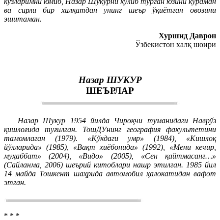
кўзларимни юмиб, Назар Шукурни кулиб турган юзини кўраман
ва сирли бир хилқатдан унинг шеър ўқиётган овозини
эшитаман.
Хуршид Даврон
Ўзбекистон халқ шоири
Назар ШУКУР
ШЕЪРЛАР
Назар Шукур 1954 йилда Чироқчи туманидаги Наврўз
қишлоғида туғилган. ТошДУнинг география факультетини
тамомлаган (1979). «Кўкдаги умр» (1984), «Кишлоқ
йўлларида» (1985), «Вақт хиёбонида» (1992), «Мени кечир,
муҳаббат» (2004), «Видо» (2005), «Сен қайтмасанг…»
(Сайланма, 2006) шеърий китоблари нашр этилган. 1985 йил
14 майда Тошкент шаҳрида автомобил ҳалокатидан вафот
этган.
* * *