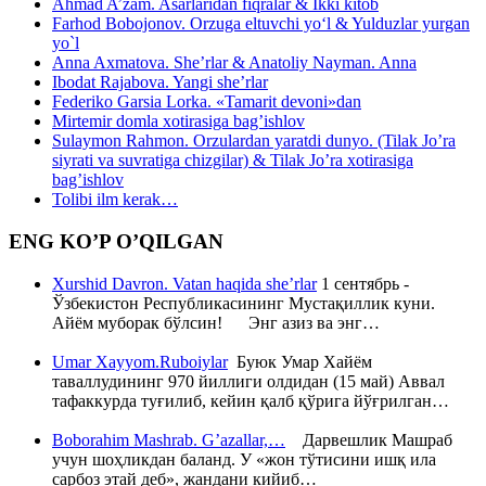
Ahmad A’zam. Asarlaridan fiqralar & Ikki kitob
Farhod Bobojonov. Orzuga eltuvchi yo‘l & Yulduzlar yurgan
yo`l
Anna Axmatova. She’rlar & Anatoliy Nayman. Anna
Ibodat Rajabova. Yangi she’rlar
Federiko Garsia Lorka. «Tamarit devoni»dan
Mirtemir domla xotirasiga bag’ishlov
Sulaymon Rahmon. Orzulardan yaratdi dunyo. (Tilak Jo’ra
siyrati va suvratiga chizgilar) & Tilak Jo’ra xotirasiga
bag’ishlov
Tolibi ilm kerak…
ENG KO’P O’QILGAN
Xurshid Davron. Vatan haqida she’rlar
1 сентябрь -
Ўзбекистон Республикасининг Мустақиллик куни.
Айём муборак бўлсин! Энг азиз ва энг…
Umar Xayyom.Ruboiylar
Буюк Умар Хайём
таваллудининг 970 йиллиги олдидан (15 май) Аввал
тафаккурда туғилиб, кейин қалб қўрига йўғрилган…
Boborahim Mashrab. G’azallar,…
Дарвешлик Машраб
учун шоҳликдан баланд. У «жон тўтисини ишқ ила
сарбоз этай деб», жандани кийиб…