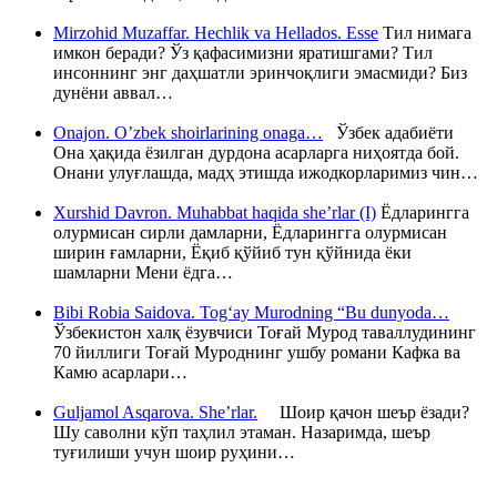
Mirzohid Muzaffar. Hechlik va Hellados. Esse
Тил нимага
имкон беради? Ўз қафасимизни яратишгами? Тил
инсоннинг энг даҳшатли эринчоқлиги эмасмиди? Биз
дунёни аввал…
Onajon. O’zbek shoirlarining onaga…
Ўзбек адабиёти
Она ҳақида ёзилган дурдона асарларга ниҳоятда бой.
Онани улуғлашда, мадҳ этишда ижодкорларимиз чин…
Xurshid Davron. Muhabbat haqida she’rlar (I)
Ёдларингга
олурмисан сирли дамларни, Ёдларингга олурмисан
ширин ғамларни, Ёқиб қўйиб тун қўйнида ёки
шамларни Мени ёдга…
Bibi Robia Saidova. Tog‘ay Murodning “Bu dunyoda…
Ўзбекистон халқ ёзувчиси Тоғай Мурод таваллудининг
70 йиллиги Тоғай Муроднинг ушбу романи Кафка ва
Камю асарлари…
Guljamol Asqarova. She’rlar.
Шоир қачон шеър ёзади?
Шу саволни кўп таҳлил этаман. Назаримда, шеър
туғилиши учун шоир руҳини…