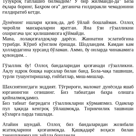
Тузукроқ гаплашиб билмадим? У бир жилмайди-да” Биза
ёқлара боринг, Баҳром оға” деганича ғилдиракли чемадонини
ғилдиратиб кетди.
Дунёнинг ишлари қизиқ-да, деб ўйлай бошлайман. Оллоҳ
чиройли манзараларни яратган. Яна ўзи гўзалликни
охиригача ҳис қилишимизга қўймайди.
Мана, лолақизғалдоқлар дарёси. Жаннатни эслатибгина
турибди. Кўриб кўнглим ёришди. Шодландим. Камдан кам
ҳоллардагина хурсанд бўламан. Аммо, бу онларда чинакамига
қувондим. .
Гўзаллик бу! Оллоҳ бандаларидан қизғанади гўзалликни.
Ақлу идрок бошқа нарсалар билан банд. Бола-чақа ташвиши,
турли тушунтиришлар, ғийбатлар, миш-мишлар.
Шахсиятингдаги зиддият. Тўғрироғи, маломат дунёсида яшаб
юрганингни сезишинг. Биз табиатдан баҳра олишга
қийналмоқдамиз.
Биз табиат бағридаги гўзалликларни кўрмаяпмиз. Одамлар
пул ҳақида кенгроқ ўйлашмоқда. Тирикчилик ташвиши
кўзларга парда ташлади.
Атайин шундай. Оллоҳ биз бандаларидан жозибали
ясатиқларини қизғанмоқда. Қашқадарё воҳаси билан
танишувимиз шу зайлда бошланди.