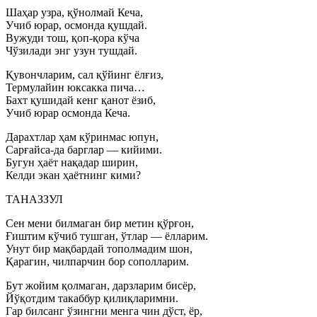
Шаҳар узра, қўнолмай Кеча,
Учиб юрар, осмонда қушдай.
Вужуди тош, қоп-қора кўча
Чўзилади энг узун тушдай.
Қувончларим, сал қўйинг ёлғиз,
Термулайин юксакка пича…
Бахт қушидай кенг қанот ёзиб,
Учиб юрар осмонда Кеча.
Дарахтлар ҳам кўринмас юпун,
Сарғайса-да барглар — кийими.
Бугун ҳаёт нақадар ширин,
Келди экан ҳаётнинг кими?
ТАНАЗЗУЛ
Сен мени билмаган бир метин қўрғон,
Ғиштим кўчиб тушган, ўтлар — ёлларим.
Унут бир мақбардай тополмадим шон,
Қарагин, чилпарчин бор сополларим.
Бут жойим қолмаган, дарзларим бисёр,
Йўқотдим такаббур қилиқларимни.
Гар билсанг ўзингни менга чин дўст, ёр,