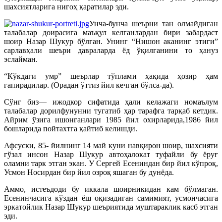
шахсиятларига нигоҳ қаратилар эди.
Унча-бунча шеърни тан олмайдиган
талабалар доирасига маъқул келганлардан бири забардаст
шоир Назар Шукур бўлган. Унинг “Нишон аканинг этиги”
сарлавҳали шеъри давраларда ёд ўқилганини то ҳануз
эслайман.
“Кўкдаги умр” шеърлар тўплами ҳақида ҳозир ҳам
гапирадилар. (Орадан ўттиз йил кечган бўлса-да).
Сўнг биз— ижодкор сифатида ҳали келажаги номаълум
талабалар дорилфунунни тугатиб ҳар тарафга тарқаб кетдик.
Айрим ўзига ишонганлари 1985 йил охирларида,1986 йил
бошларида пойтахтга қайтиб келишди.
Афсуски, 85- йилнинг 14 май куни навқирон шоир, шахсияти
гўзал инсон Назар Шукур автоҳалокат туфайли бу ёруғ
оламни тарк этган экан. У Сергей Есениндан бир йил кўпроқ,
Усмон Носирдан бир йил озроқ яшаган бу дунёда.
Аммо, истеъдоди бу иккала шоирникидан кам бўлмаган.
Есенинчасига кўздан ёш оқизадиган самимият, усмончасига
эркатойлик Назар Шукур шеъриятида муштараклик касб этган
эди.