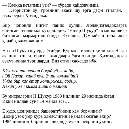
— Қаёққа кетяпмиз ўзи? — сўради ҳайдовчимиз.
— Қабристон бу. Ўрознинг акаси шу ерга дафн этилган,—
изоҳ берди Ҳомид ака.
Бир чопонли йигит пайдо бўлди. Лолақизғалдоқларга
ёпинган тепаликка кўтарилдик. “Назар Шукур” исми ва шеър
битилган мармартош ёнида тўхтадик. Дўмпайган тепаликка
қараб ҳаяжонландим.
Назар Шукур шу ерда ётибди. Қуръон тиловат қилинди. Назар
аканинг отаси, онаси, аждодлари ёдга олинди. Қизғалдоқлар
сукут ичида туришарди. Виз етган сас-садо йўқ:
Кўзимга ташланар боқий уй — қабр,
( Эй Назар, яшаб қол, ўлиш қочмайди!)
Унда бир кас ётар хотиржам, собир,
Лекин у ҳеч кимга эшик очмайди!
Бу мисраларни Н.Шукур 1983 йилнинг 29 июнида ёзган.
Икки йилдан сўнг 14 майда эса…
Ё худо, шоирликда башоратгўйлик ҳам бормикан?
Шоир узоқ умр кўра олмаслигини қандай сезган ахир?
1984 йилнинг биринчи январида ёзган шеърини ўқинг: