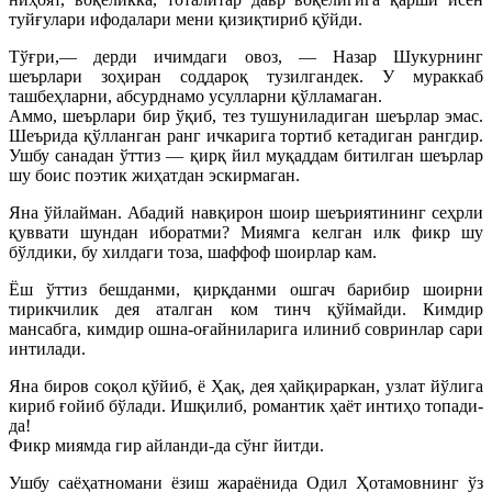
туйғулари ифодалари мени қизиқтириб қўйди.
Тўғри,— дерди ичимдаги овоз, — Назар Шукурнинг
шеърлари зоҳиран соддароқ тузилгандек. У мураккаб
ташбеҳларни, абсурднамо усулларни қўлламаган.
Аммо, шеърлари бир ўқиб, тез тушуниладиган шеърлар эмас.
Шеърида қўлланган ранг ичкарига тортиб кетадиган рангдир.
Ушбу санадан ўттиз — қирқ йил муқаддам битилган шеърлар
шу боис поэтик жиҳатдан эскирмаган.
Яна ўйлайман. Абадий навқирон шоир шеъриятининг сеҳрли
қуввати шундан иборатми? Миямга келган илк фикр шу
бўлдики, бу хилдаги тоза, шаффоф шоирлар кам.
Ёш ўттиз бешданми, қирқданми ошгач барибир шоирни
тирикчилик дея аталган ком тинч қўймайди. Кимдир
мансабга, кимдир ошна-оғайниларига илиниб совринлар сари
интилади.
Яна биров соқол қўйиб, ё Ҳақ, дея ҳайқираркан, узлат йўлига
кириб ғойиб бўлади. Ишқилиб, романтик ҳаёт интиҳо топади-
да!
Фикр миямда гир айланди-да сўнг йитди.
Ушбу саёҳатномани ёзиш жараёнида Одил Ҳотамовнинг ўз