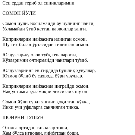
Сен ердан териб ол синиқларимни.
СОМОН ЙЎЛИ
Сомон йўли. Босилмайди бу йўлнинг чанги,
Ухламайди ўтиб кетган карвонлар занги.
Киприкларим найзасига илинган осмон,
Шу тиғ билан ўртасидан тилинган осмон.
Юлдузлар-ку олов туёқ тевалар изи,
Кўзларимни очтирмайди чанглари тўзиб.
Юлдузларнинг ён-гирдида бўшлиқ ҳувуллар,
Ютмоқ бўлиб бу саҳрода бўри увуллар.
Киприкларим найзасида инграйди осмон,
Нақ устимга қуламоқчи чексизлик шу он.
Сомон йўли сурат янглиғ қоқилган кўкка,
Икки учи уфқларга санчилган тикка.
ШОИРНИ ТУШУН
Отилса ортидан таъналар тоши,
Хам бўлса иғводан, ғийбатдан боши,