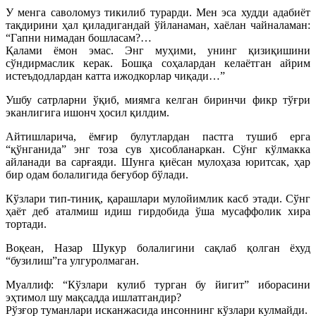
У менга саволомуз тикилиб турарди. Мен эса худди адабиёт
тақдирини ҳал қиладигандай ўйланаман, хаёлан чайналаман:
“Гапни нимадан бошласам?…
Қалами ёмон эмас. Энг муҳими, унинг қизиқишини
сўндирмаслик керак. Бошқа соҳалардан келаётган айрим
истеъдодлардан катта ижодкорлар чиқади…”
Ушбу сатрларни ўқиб, миямга келган биринчи фикр тўғри
эканлигига ишонч ҳосил қилдим.
Айтишларича, ёмғир булутлардан пастга тушиб ерга
“қўнганида” энг тоза сув ҳисобланаркан. Сўнг кўлмакка
айланади ва сарғаяди. Шунга қиёсан мулоҳаза юритсак, ҳар
бир одам болалигида беғубор бўлади.
Кўзлари тип-тиниқ, қарашлари мулойимлик касб этади. Сўнг
ҳаёт деб аталмиш идиш гирдобида ўша мусаффолик хира
тортади.
Воқеан, Назар Шукур болалигини сақлаб қолган ёхуд
“бузилиш”га улгуролмаган.
Муаллиф: “Кўзлари кулиб турган бу йигит” иборасини
эҳтимол шу мақсадда ишлатгандир?
Рўзғор туманлари исканжасида инсоннинг кўзлари кулмайди.