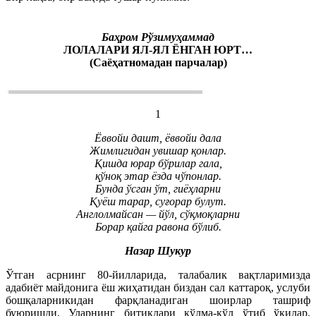
Баҳром Рўзимуҳаммад
ЛОЛАЛАРИ ЯЛ-ЯЛ ЁНГАН ЮРТ…
(Саёҳатномадан парчалар)
1
Ёввойи дашт, ёввойи дала
Жимлигидан увишар қонлар.
Қишда юрар бўрилар гала,
қўноқ этар ёзда чўпонлар.
Бунда ўсган ўт, гиёҳларни
Қуёш тарар, суғорар булут.
Англолмайсан — йўл, сўқмоқларни
Борар қайга равона бўлиб.
Назар Шукур
Ўтган асрнинг 80-йилларида, талабалик вақтларимизда
адабиёт майдонига ёш жиҳатидан биздан сал каттароқ, услуби
бошқаларникидан фарқланадиган шоирлар ташриф
буюришди. Уларнинг битиклари қўлма-қўл ўтиб ўқилар,