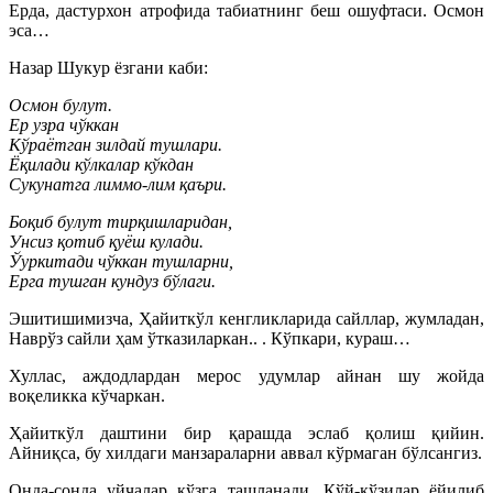
Ерда, дастурхон атрофида табиатнинг беш ошуфтаси. Осмон
эса…
Назар Шукур ёзгани каби:
Осмон булут.
Ер узра чўккан
Кўраётган зилдай тушлари.
Ёқилади кўлкалар кўкдан
Сукунатга лиммо-лим қаъри.
Боқиб булут тирқишларидан,
Унсиз қотиб қуёш кулади.
Ўуркитади чўккан тушларни,
Ерга тушган кундуз бўлаги.
Эшитишимизча, Ҳайиткўл кенгликларида сайллар, жумладан,
Наврўз сайли ҳам ўтказиларкан.. . Кўпкари, кураш…
Хуллас, аждодлардан мерос удумлар айнан шу жойда
воқеликка кўчаркан.
Ҳайиткўл даштини бир қарашда эслаб қолиш қийин.
Айниқса, бу хилдаги манзараларни аввал кўрмаган бўлсангиз.
Онда-сонда уйчалар кўзга ташланади. Қўй-қўзилар ёйилиб