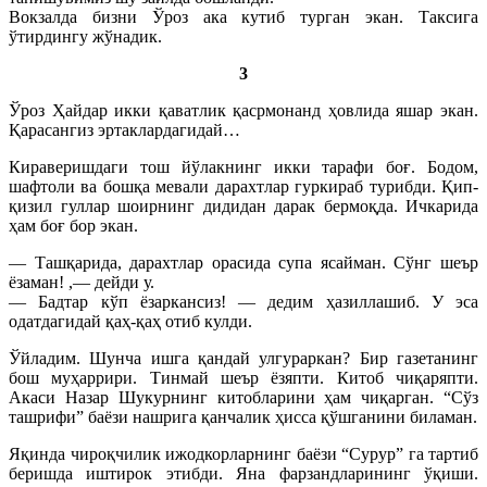
Вокзалда бизни Ўроз ака кутиб турган экан. Таксига
ўтирдингу жўнадик.
3
Ўроз Ҳайдар икки қаватлик қасрмонанд ҳовлида яшар экан.
Қарасангиз эртаклардагидай…
Кираверишдаги тош йўлакнинг икки тарафи боғ. Бодом,
шафтоли ва бошқа мевали дарахтлар гуркираб турибди.
Қип-
қизил гуллар шоирнинг дидидан дарак бермоқда. Ичкарида
ҳам боғ бор экан.
— Ташқарида, дарахтлар орасида супа ясайман. Сўнг шеър
ёзаман! ,— дейди у.
— Бадтар кўп ёзаркансиз! — дедим ҳазиллашиб. У эса
одатдагидай қаҳ-қаҳ отиб кулди.
Ўйладим. Шунча ишга қандай улгураркан? Бир газетанинг
бош муҳаррири. Тинмай шеър ёзяпти. Китоб чиқаряпти.
Акаси Назар Шукурнинг китобларини ҳам чиқарган. “Сўз
ташрифи” баёзи нашрига қанчалик ҳисса қўшганини биламан.
Яқинда чироқчилик ижодкорларнинг баёзи “Сурур” га тартиб
беришда иштирок этибди. Яна фарзандларининг ўқиши.