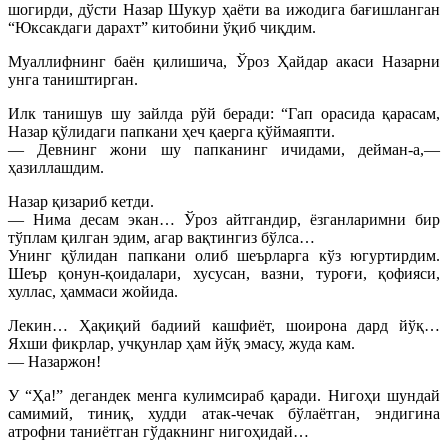
шогирди, дўсти Назар Шукур ҳаёти ва ижодига бағишланган
“Юксакдаги дарахт” китобини ўқиб чиқдим.
Муаллифнинг баён қилишича, Ўроз Ҳайдар акаси Назарни
унга таништирган.
Илк танишув шу зайлда рўй беради: “Гап орасида қарасам,
Назар қўлидаги папкани ҳеч қаерга қўймаяпти.
— Девнинг жони шу папканинг ичидами, дейман-а,—
ҳазиллашдим.
Назар қизариб кетди.
— Нима десам экан… Ўроз айтгандир, ёзганларимни бир
тўплам қилган эдим, агар вақтингиз бўлса…
Унинг қўлидан папкани олиб шеърларга кўз югуртирдим.
Шеър қонун-қоидалари, хусусан, вазни, туроғи, қофияси,
хуллас, ҳаммаси жойида.
Лекин… Ҳақиқий бадиий кашфиёт, шоирона дард йўқ…
Яхши фикрлар, учқунлар ҳам йўқ эмасу, жуда кам.
— Назаржон!
У “Ҳа!” дегандек менга кулимсираб қаради. Нигоҳи шундай
самимий, тиниқ, худди атак-чечак бўлаётган, эндигина
атрофни таниётган гўдакнинг нигоҳидай…