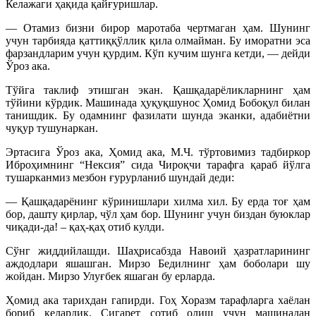
Келажаги ҳақида қайғуришлар.
— Отамиз бизни бирор маротаба чертмаган ҳам. Шунинг
учун тарбияда қаттиққўллик қила олмайман. Бу иморатни эса
фарзандларим учун қурдим. Кўп кучим шунга кетди, — дейди
Ўроз ака.
Тўйга таклиф этишган экан. Қашқадарёликларнинг ҳам
тўйини кўрдик. Машинада ҳуқуқшунос Ҳомид Бобоқул билан
танишдик. Бу одамнинг фазилати шунда эканки, адабиётни
чуқур тушунаркан.
Эртасига Ўроз ака, Ҳомид ака, М.Ч. тўртовимиз тадбиркор
Иброҳимнинг “Нексия” сида Чироқчи тарафга қараб йўлга
тушарканмиз мезбон ғурурланиб шундай деди:
— Қашқадарёнинг кўринишлари хилма хил. Бу ерда тоғ ҳам
бор, дашту қирлар, чўл ҳам бор. Шунинг учун биздан буюклар
чиқади-да! – қаҳ-қаҳ отиб кулди.
Сўнг жиддийлашди. Шаҳрисабзда Навоий ҳазратларининг
аждодлари яшашган. Мирзо Бедилнинг ҳам боболари шу
жойдан. Мирзо Улуғбек яшаган бу ерларда.
Ҳомид ака тарихдан гапирди. Гоҳ Хоразм тарафларга хаёлан
бориб келардик. Сигарет сотиб олиш учун машинадан