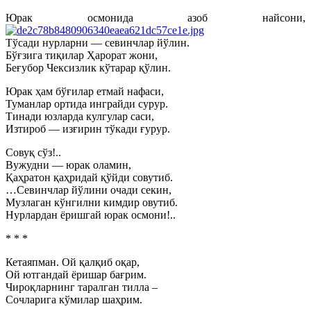
Юрак осмонида азоб найсони,
Тўсади нурларни — севинчлар йўлин.
Бўғзига тиқилар Ҳарорат жони,
Беғубор Чексизлик кўтарар қўлин.
Юрак ҳам бўғилар етмай нафаси,
Туманлар ортида инграйди сурур.
Тинади юзларда кулгулар саси,
Изтироб — изғирин тўкади ғурур.
Совуқ сўз!..
Вужудни — юрак оламин,
Қаҳратон қаҳридай қўйди совутиб.
…Севинчлар йўлини очади секин,
Музлаган кўнгилни кимдир овутиб.
Нурлардан ёришгай юрак осмони!..
* * *
Кетаяпман. Ой қалқиб оқар,
Ой ютгандай ёришар бағрим.
Чироқларнинг таралган тилла –
Сочларига кўмилар шаҳрим.