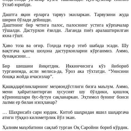
ўтлаб юрибди.
Даштга яқин ерларга тарвуз экиларкан. Тарвузини жуда
ширин бўлади дейишди.
Даштнинг бир четига палос, палоснинг устига кўрпачалар
тўшалди. Дастурхон ёзилди. Лаганда пиёз аралаштирилган
яхна гўшт.
Ҳаво тоза ва оғир. Гоҳида ғир-р этиб шабада эсади. Шу
вақтгача қанча шоҳона дастурхонларни кўрганмиз. Аммо,
бунақасини…
Бир шишани йиқитдик. Иккинчисига кўз йибориб
турганимда, асли мелиса-да, Ўроз ака тўхтатди. “Унисини
бошқа жойда ичасизлар”.
Қашқадарёликларнинг меҳмондўстлиги бизга маълум. Аммо,
мени ҳайратлантирган хусусият шу бўлдики, қишлоқ
кўринишлари бус-бутун сақланаркан.
Эҳтимол бунинг боиси
лалми ер билан изоҳланар?
… Шаҳрисабз сари юрдик. Китоб шаҳридан яшил шаҳаргача
атиги тўққиз километрлик йўл экан.
Ҳалиям маҳобатини сақлаб турган Оқ Саройни бориб кўрдик.