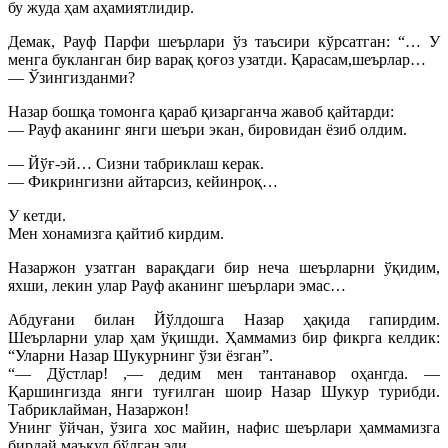
бу жуда ҳам аҳамиятлидир.
Демак, Рауф Парфи шеърлари ўз таъсири кўрсатган: “… У
менга букланган бир варақ қоғоз узатди. Қарасам,шеърлар…
— Ўзингизданми?
Назар бошқа томонга қараб қизарганча жавоб қайтарди:
— Рауф аканинг янги шеъри экан, бировидан ёзиб олдим.
— Йўғ-эй… Сизни табриклаш керак.
— Фикрингизни айтарсиз, кейинроқ…
У кетди.
Мен хонамизга қайтиб кирдим.
Назаржон узатган варақдаги бир неча шеърларни ўқидим,
яхши, лекин улар Рауф аканинг шеърлари эмас…
Абдуғани билан Йўлдошга Назар ҳақида гапирдим.
Шеърларни улар ҳам ўқишди. Ҳаммамиз бир фикрга келдик:
“Уларни Назар Шукурнинг ўзи ёзган”.
“— Дўстлар! ,— дедим мен тантанавор оҳангда. —
Қаршингизда янги туғилган шоир Назар Шукур турибди.
Табриклайман, Назаржон!
Унинг ўйчан, ўзига хос майин, нафис шеърлари ҳаммамизга
бирдай маъқул бўлган эди.