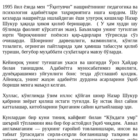
1995 йил ёзида мен “Ўқитувчи” нашриётининг педагогика ва
психология адабиётлари таҳририятига ишга кирдим. Шу
кезларда нашриётда ишлайдиган ёши улуғроқ кишилар Назар
Шукур ҳақида ҳикоя қилиб беришарди.
( У ҳам худди шу
бўлимда фаолият кўрсатган экан). Баъзилари унинг туғилган
юрти Чироқчининг поёнсиз қир-адирлари тўғрисида сўз
очишарди. Шоирнинг дарвешлиги, вазминлиги, кўнгли
тозалиги, оғринган пайтларида ҳам ҳамиша табассум қилиб
туриши, беғубор муҳаббати суҳбатларга мавзу бўларди.
Кейинроқ унинг туғишган укаси ва шогирди Ўроз Ҳайдар
билан танишдим. Адабиётга муносабатимиз яқинлиги,
дунёқарашимиз уйғунлиги боис тезда дўстлашиб қолдик.
Айниқса, унинг жаҳон адабиёти дурдона асарларини ўқиб
бориши менга маъқул келган.
Хуллас, кўнглимда ўзим ихлос қўйган шоир Назар Шукур
қабрини зиёрат қилиш истаги туғилди. Бу истак йил сайин
катталашар, китобларини ўқиганим сайин қатъийлашар эди.
Кунлардан бир куни тиниқ кайфият билан “Кўкдаги умр”
шеърий тўпламини яна бир бор астойдил ўқиб чиқдим.
Аввал
англамаганим — руҳнинг ғаройиб товланишлари, инсон ва
табиат ўртасидаги сирли-сеҳрли боғланишлар талқини ва
ниҳоят, воқеликка, тоталитар давр воқелигига қарши исён