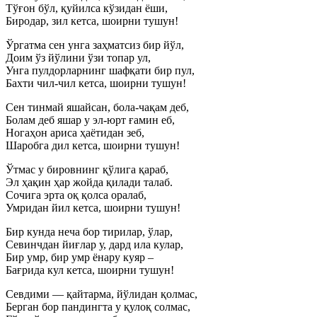
Тўғон бўл, қуйилса кўзидан ёши,
Биродар, зил кетса, шоирни тушун!
Ўргатма сен унга заҳматсиз бир йўл,
Доим ўз йўлини ўзи топар ул,
Унга пулдорларнинг шафқати бир пул,
Бахти чил-чил кетса, шоирни тушун!
Сен тинмай яшайсан, бола-чақам деб,
Болам деб яшар у эл-юрт ғамин еб,
Ногаҳон ариса ҳаётидан зеб,
Шаробга дил кетса, шоирни тушун!
Ўтмас у бировнинг қўлига қараб,
Эл ҳақин ҳар жойда қилади талаб.
Сочига эрта оқ қолса оралаб,
Умридан йил кетса, шоирни тушун!
Бир кунда неча бор тирилар, ўлар,
Севинчдан йиғлар у, дард ила кулар,
Бир умр, бир умр ёнару куяр –
Бағрида кул кетса, шоирни тушун!
Севдими — қайтарма, йўлидан қолмас,
Берган бор пандингта у қулоқ солмас,