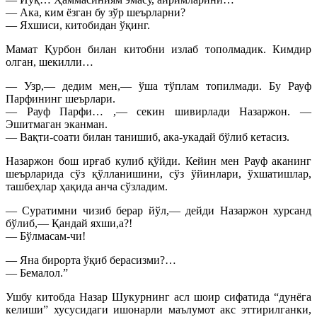
— Ака, ким ёзган бу зўр шеърларни?
— Яхшиси, китобидан ўқинг.
Мамат Қурбон билан китобни излаб тополмадик. Кимдир
олган, шекилли…
— Узр,— дедим мен,— ўша тўплам топилмади. Бу Рауф
Парфининг шеърлари.
— Рауф Парфи… ,— секин шивирлади Назаржон. —
Эшитмаган эканман.
— Вақти-соати билан танишиб, ака-укадай бўлиб кетасиз.
Назаржон бош ирғаб кулиб қўйди. Кейин мен Рауф аканинг
шеърларида сўз қўлланишини, сўз ўйинлари, ўхшатишлар,
ташбеҳлар ҳақида анча сўзладим.
— Суратимни чизиб берар йўл,— дейди Назаржон хурсанд
бўлиб,— Қандай яхши,а?!
— Бўлмасам-чи!
— Яна бирорта ўқиб берасизми?…
— Бемалол.”
Ушбу китобда Назар Шукурнинг асл шоир сифатида “дунёга
келиши” хусусидаги ишонарли маълумот акс эттирилганки,