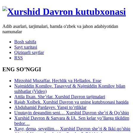
Adib asarlari, tarjimalari, hamda o'zbek va jahon adabiyotidan
namunalar
Bosh sahifa
Sayt xaritasi
Qiziqarli saytlar
RSS
ENG SO’NGGI
Mirzohid Muzaffar. Hechlik va Hellados. Esse
Najmiddin Komilov. Tasavvuf & Najmiddin Komilov bilan
suhbatlar (Video)
Attila Ilxan. She’rlar. Xurshid Davron tarjimalari
Rajab Xolbek. Xurshid Davron va uning kutubxonasi haqida
Abduhamid Pardayev. Yangi to’rtliklar
Unutayin degandim seni… Xurshid Davron she’ri & Qo’shiq
Xurshid Davron & Sarvara & IA. Sen kelar yo’llarga tikildim
bedor…
Xayr, dema, sevgilim… Xurshid Davron she’ri & Ikki qo’shiq