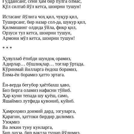
Ғўддайсанг, сени ҳам бир пулга олмас,
Қўл силтаб йўл кетса, шоирни тушун!
Истасанг йўлига чоҳ қил, чуқур қил,
Туширсанг, бир назар сол-да, шукур қил,
Қилмишинг олдида ўйла, фикр қил,
Орзуси тул кетса, шоирни тушун,
Армони мўл кетса, шоирни тушун!
* * *
Ҳувуллаб ётибди шундоқ орамиз,
Адирлар… бўшлиқлар… тоғлар ўртада.
Кўринмай йилларга ёндош борамиз,
Ёнма-ён борамиз ҳатто эртага.
Ён-верда беғубор ҳаётбахш ҳаво,
Биз бирга оламиз нафасни тўйиб.
Ҳар куни тепада шу қуёш, само,
Яшаймиз лутфида қувониб, куйиб.
Ҳамроҳмиз доимий дард, эзгуларга,
Қарагин, ҳаттоки бирдир дилимиз.
Узоқмиз
Ва лекин туну кунларга,
Бир лаҳза, бир вақтда тушар йўлимиз.