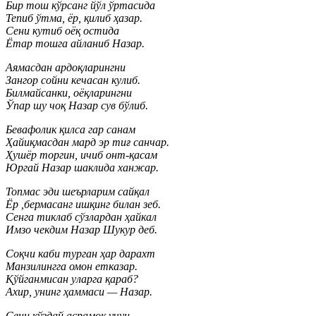
Бир тош кўрсанг йўл ўртасида
Тепиб ўтма, ёр, қилиб ҳазар.
Сени кутиб оёқ остида
Ётар тошга айланиб Назар.
Аямасдан ардоқларингни
Зангор сойни кечасан кулиб.
Билмайсанки, оёқларингни
Ўпар шу чоқ Назар сув бўлиб.
Бевафолик қилса гар санам
Ҳайиқмасдан мард эр тиғ санчар.
Ҳушёр торгин, ичиб онт-қасам
Юргай Назар шаклида ханжар.
Топмас эди шеърларим сайқал
Ёр ,бермасанг ишқинг билан зеб.
Сенга тиклаб сўзлардан ҳайкал
Имзо чекдим Назар Шукур деб.
Соқчи каби турган ҳар дарахт
Манзилингга омон етказар.
Қўйганмисан уларга қараб?
Ахир, унинг ҳаммаси — Назар.
Сени кўздай асрамоқ учун