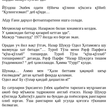
Йўлдош Эшбек одати бўйича қўлини кўксига қўйиб:
“Қулингизман!” деб қўяди…
Абду Ғани дарҳол фотоаппаратини ишга солади.
Меҳмонлар кетишди. Назаржон билан хонамизга келдик.
У ҳаяжондан баттар қизариб кетган эди”.
Мазкур “таваллуд” 1977 йилда юз берган экан.
Орадан уч йил вақт ўтгач, Назар Шукур Одил Ҳотамовга шу
мазмунда хат битади:”… Туроб Тўла мени Рауф Парфига
“қўш-қўллаб” топширди. Туроб Тўла “қўш-қўллаб”
топширамиз!” деганда, Рауф Парфи “Назар Шукурга тишим
ўтадимикин? “ деб ҳазиллашди. Ҳамма “Гурр!” кулди.
Шунақа… Аммо мен “Ҳали биттаям ҳақиқий шеър
ёзолмадим” деган қатъий фикрда қоламан.
Одил ака! Бу сўзлар қандай даҳшатли-я!”
Бу сатрларни ўқисангиз ўзбек адабиёти тарихига муҳрланган
ажиб бир мўъжиза тадрижини англаб етасиз. Назар Шукур
кўнглида Ҳайиткўл дашти ва бундан-да поёнсизроқ рангларни
олиб юрган. Ўша рангларни қай усулда қоғозга тўкишни
билмаган.