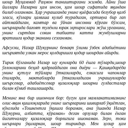
шоир Муҳаммад Раҳмон таништиргани эсимда. Айни ўша
йиллари Назарни ҳам инсон, ҳам шоир сифатида яқиндан
билиб олганман. Ҳар учрашганда унинг қиёфасида беғубор қалб
эгаси, кўзлари ҳамиша кулиб турадиган, ортиқча бир гап
айтмайдиган, камтар ва ўйчан инсонни кўрган бўлсам,
шеърларида бағоят туғёнли юрак эҳтирослари жўш урганини,
унинг сиртдан сокин табиати катта жунбушларни
яратишга қодир эканини сезганман.
Афсуски, Назар Шукурнинг бевақт ўлими ўзбек адабиётини
шеъриятда улкан мерос қолдиришга қодир шоирдан айирди.
Тирик бўлганида Назар шу кунларда 60 ёшга тўларди,шоир
ўғлонларини беҳад қадрлайдиган она диёри — Қашқадарёда
унинг қутлуғ тўйлари ўтказиларди, елкасига чапонлар
ёпиларди, мактабларда ўтказиладиган учрашувларда
шеърсевар, адабиётсевар қизалоқлар шоирни гулдасталар
билан кўмиб ташлашарди.
Менинг яна бир ишончим бор: бугун ҳам мамлакатимизнинг
олис-яқин қишлоқларида унинг шеърларини шивирлаб ўқиётган,
кўнглида «Тошкентга ўқишга бораман, ана ўшанда Назар
Шукурни, албатта, кўраман» деган орзулар билан ёнган
йигитчалару қизалоқлар борлигига ишонаман. Зеро, токи
шеърлари ўқиларкан, шоир тирикдир. Мен ҳозир ҳам