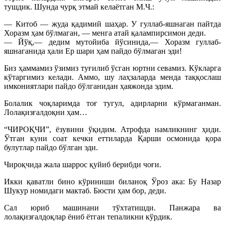
тушдик. Шунда чурқ этмай келаётган М.Ч.:
— Китоб — жуда қадимий шаҳар. У гуллаб-яшнаган пайтда
Хоразм ҳам бўлмаган, — менга атай қалампирсимон деди.
— Йўқ,— дедим мутойиба йўсинида,— Хоразм гуллаб-
яшнаганида ҳали Ер шари ҳам пайдо бўлмаган эди!
Биз ҳаммамиз ўзимиз туғилиб ўсган юртни севамиз. Кўкларга
кўтаргимиз келади. Аммо, шу лаҳзаларда менда таққослаш
имкониятлари пайдо бўлганидан ҳаяжонда эдим.
Болалик чоқларимда тоғ тугул, адирларни кўрмаганман.
Лолақизғалдоқни ҳам…
“ЧИРОҚЧИ”, ёзувини ўқидим. Атрофда намликнинг ҳиди.
Ўтган куни соат кечки еттиларда Қарши осмонида қора
булутлар пайдо бўлган эди.
Чироқчида жала шаррос қуйиб берибди чоғи.
Икки қаватли бино кўриниши биланоқ Ўроз ака: Бу Назар
Шукур номидаги мактаб. Бюсти ҳам бор, деди.
Сал юриб машинани тўхтатишди. Панжара ва
лолақизғалдоқлар ёниб ётган тепаликни кўрдик.