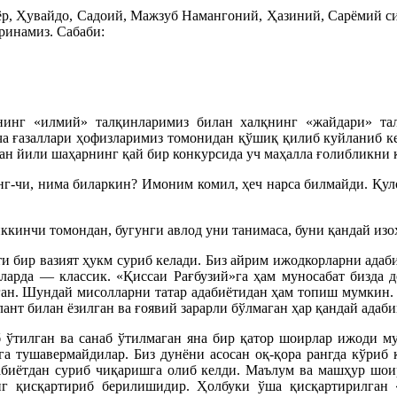
р, Ҳувайдо, Садоий, Мажзуб Намангоний, Ҳазиний, Сарёмий си
ринамиз. Сабаби:
инг «илмий» талқинларимиз билан халқнинг «жайдари» тал
ча ғазаллари ҳофизларимиз томонидан қўшиқ қилиб куйланиб к
ан йили шаҳарнинг қай бир конкурсида уч маҳалла ғолибликни 
нг-чи, нима биларкин? Имоним комил, ҳеч нарса билмайди. Қуло
 иккинчи томондан, бугунги авлод уни танимаса, буни қандай изо
и бир вазият ҳукм суриб келади. Биз айрим ижодкорларни адаб
қларда — классик. «Қиссаи Рағбузий»га ҳам муносабат бизда д
ган. Шундай мисолларни татар адабиётидан ҳам топиш мумкин.
алант билан ёзилган ва ғоявий зарарли бўлмаган ҳар қандай адаб
 ўтилган ва санаб ўтилмаган яна бир қатор шоирлар ижоди му
а тушавермайдилар. Биз дунёни асосан оқ-қора рангда кўриб 
абиётдан суриб чиқаришга олиб келди. Маълум ва машҳур шои
г қисқартириб берилишидир. Ҳолбуки ўша қисқартирилган 