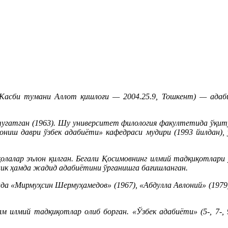
, Касби тумани Аллот қишлоғи — 2004.25.9, Тошкент) — адаб
гатган (1963). Шу университет филология факултетида ўқитув
ғониш даври ўзбек адабиёти» кафедраси мудири (1993 йилдан),
қолалар эълон қилган. Бегали Қосимовнинг илмий тадқиқотлари 
ик ҳамда жадид адабиётини ўрганишга бағишланган.
ида «Мирмуҳсин Шермуҳамедов» (1967), «Абдулла Авлоний» (1979)
ам илмий тадқиқотлар олиб борган. «Ўзбек адабиёти» (5-, 7-, 