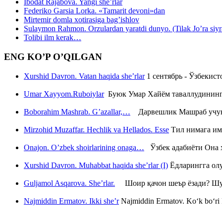
Ibodat Rajabova. Yangi she’rlar
Federiko Garsia Lorka. «Tamarit devoni»dan
Mirtemir domla xotirasiga bag’ishlov
Sulaymon Rahmon. Orzulardan yaratdi dunyo. (Tilak Jo’ra siyrati
Tolibi ilm kerak…
ENG KO’P O’QILGAN
Xurshid Davron. Vatan haqida she’rlar
1 сентябрь - Ўзбекис
Umar Xayyom.Ruboiylar
Буюк Умар Хайём таваллудининг 
Boborahim Mashrab. G’azallar,…
Дарвешлик Машраб учун ш
Mirzohid Muzaffar. Hechlik va Hellados. Esse
Тил нимага им
Onajon. O’zbek shoirlarining onaga…
Ўзбек адабиёти Она ҳ
Xurshid Davron. Muhabbat haqida she’rlar (I)
Ёдларингга ол
Guljamol Asqarova. She’rlar.
Шоир қачон шеър ёзади? Шу с
Najmiddin Ermatov. Ikki she’r
Najmiddin Ermatov. Ko‘k bo‘ri k