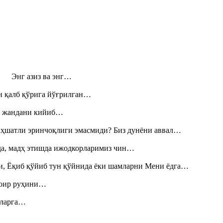
н! Энг азиз ва энг…
н қалб қўрига йўғрилган…
», жандани кийиб…
аҳшатли эринчоқлиги эмасмиди? Биз дунёни аввал…
шда, мадҳ этишда ижодкорларимиз чин…
и, Ёқиб қўйиб тун қўйнида ёки шамларни Мени ёдга…
шоир руҳини…
итларга…