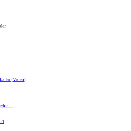
alar
atlar (Video)
 bedor…
o`l