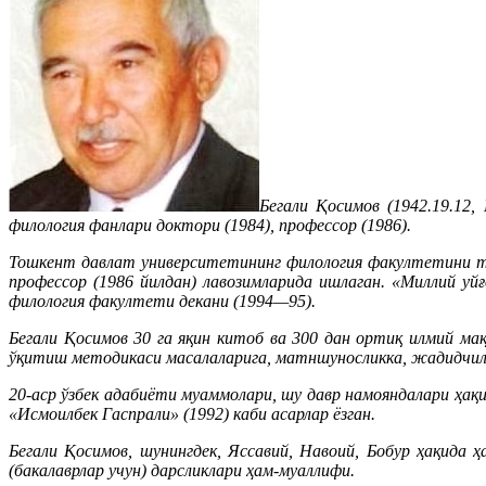
Бегали Қосимов (1942.19.12
филология фанлари доктори (1984), профессор (1986).
Тошкент давлат университетининг филология факултетини ту
профессор (1986 йилдан) лавозимларида ишлаган. «Миллий уй
филология факултети декани (1994—95).
Бегали Қосимов 30 га яқин китоб ва 300 дан ортиқ илмий ма
ўқитиш методикаси масалаларига, матншуносликка, жадидчил
20-аср ўзбек адабиёти муаммолари, шу давр намояндалари ҳақ
«Исмоилбек Гаспрали» (1992) каби асарлар ёзган.
Бегали Қосимов, шунингдек, Яссавий, Навоий, Бобур ҳақида ҳ
(бакалаврлар учун) дарсликлари ҳам-муаллифи.