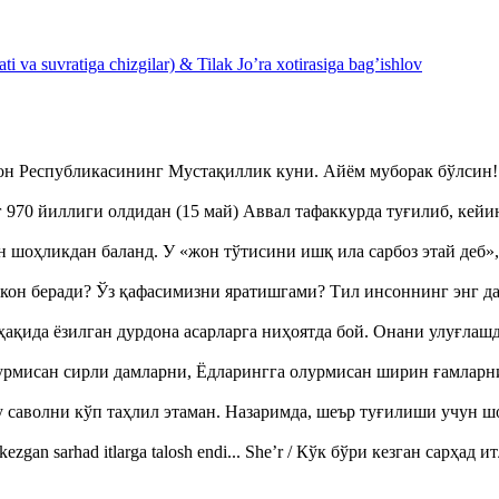
 va suvratiga chizgilar) & Tilak Jo’ra xotirasiga bag’ishlov
тон Республикасининг Мустақиллик куни. Айём муборак бўлси
970 йиллиги олдидан (15 май) Аввал тафаккурда туғилиб, кейи
оҳликдан баланд. У «жон тўтисини ишқ ила сарбоз этай деб
кон беради? Ўз қафасимизни яратишгами? Тил инсоннинг энг д
ақида ёзилган дурдона асарларга ниҳоятда бой. Онани улуғла
урмисан сирли дамларни, Ёдларингга олурмисан ширин ғамларн
аволни кўп таҳлил этаман. Назаримда, шеър туғилиши учун 
ezgan sarhad itlarga talosh endi... She’r / Кўк бўри кезган сарҳад 