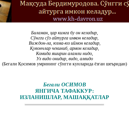
Биламан, ҳар кимга бу он келадир,
Сўнгги сўз айтурга имкон келадир,
Виждон-ла, юзма-юз иймон келадир,
Қувончлар чекиниб, армон келадир,
Комида яширин аламли нидо,
Ул видо онидир, видо, алвидо
(Бегали Қосимов умрининг сўнгги кунларида ёзган шеъридан)
Бегали ОСИМОВ
ЯНГИЧА ТАФАККУР:
ИЗЛАНИШЛАР, МАШАҚҚАТЛАР