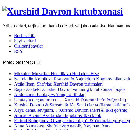
Adib asarlari, tarjimalari, hamda o'zbek va jahon adabiyotidan namun
Bosh sahifa
Sayt xaritasi
Qiziqarli saytlar
RSS
ENG SO’NGGI
Mirzohid Muzaffar. Hechlik va Hellados. Esse
Najmiddin Komilov. Tasavvuf & Najmiddin Komilov bilan suhb
Attila Ilxan. She’rlar. Xurshid Davron tarjimalari
Rajab Xolbek. Xurshid Davron va uning kutubxonasi haqida
Abduhamid Pardayev. Yangi to’rtliklar
Unutayin degandim seni… Xurshid Davron she’ri & Qo’shiq
Xurshid Davron & Sarvara & IA. Sen kelar yo’llarga tikildim
Xayr, dema, sevgilim… Xurshid Davron she’ri & Ikki qo’shiq
Ahmad A’zam. Asarlaridan fiqralar & Ikki kitob
Farhod Bobojonov. Orzuga eltuvchi yo‘l & Yulduzlar yurgan y
Anna Axmatova. She’rlar & Anatoliy Nayman. Anna