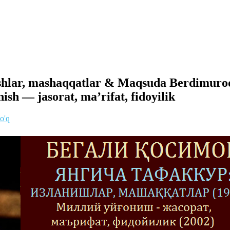
ishlar, mashaqqatlar & Maqsuda Berdimurod
sh — jasorat, ma’rifat, fidoyilik
o'q