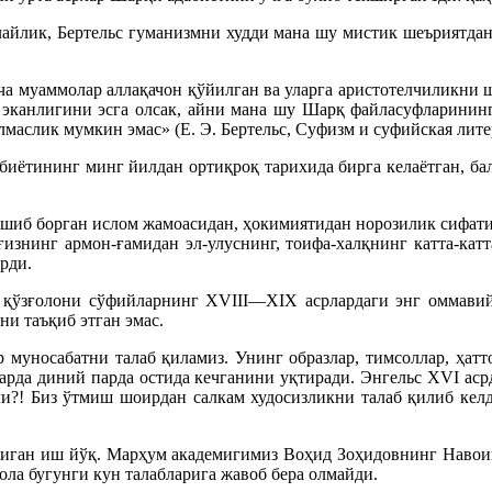
илайлик, Бертельс гуманизмни худди мана шу мистик шеъриятдан
рча муаммолар аллақачон қўйилган ва уларга аристотелчиликни
 эканлигини эсга олсак, айни мана шу Шарқ файласуфларининг
маслик мумкин эмас» (Е. Э. Бертельс, Суфизм и суфийская литера
биётининг минг йилдан ортиқроқ тарихида бирга келаётган, бал
ашиб борган ислом жамоасидан, ҳокимиятидан норозилик сифатид
ғизнинг армон-ғамидан эл-улуснинг, тоифа-халқнинг катта-катт
рди.
 қўзғолони сўфийларнинг XVIII—XIX асрлардаги энг оммавий
и таъқиб этган эмас.
р муносабатни талаб қиламиз. Унинг образлар, тимсоллар, ҳат
рларда диний парда остида кечганини уқтиради. Энгельс XVI ас
и?! Биз ўтмиш шоирдан салкам худосизликни талаб қилиб келд
надиган иш йўқ. Марҳум академигимиз Воҳид Зоҳидовнинг Навои
ола бугунги кун талабларига жавоб бера олмайди.