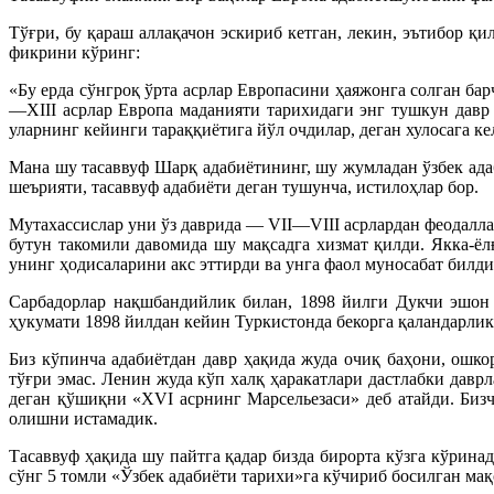
Тўғри, бу қараш аллақачон эскириб кетган, лекин, эътибор қ
фикрини кўринг:
«Бу ерда сўнгроқ ўрта асрлар Европасини ҳаяжонга солган ба
—XIII асрлар Европа маданияти тарихидаги энг тушкун давр
уларнинг кейинги тараққиётига йўл очдилар, деган хулосага кел
Мана шу тасаввуф Шарқ адабиётининг, шу жумладан ўзбек ада
шеърияти, тасаввуф адабиёти деган тушунча, истилоҳлар бор.
Мутахассислар уни ўз даврида — VII—VIII асрлардан феодалл
бутун такомили давомида шу мақсадга хизмат қилди. Якка-ёл
унинг ҳодисаларини акс эттирди ва унга фаол муносабат билди
Сарбадорлар нақшбандийлик билан, 1898 йилги Дукчи эшон
ҳукумати 1898 йилдан кейин Туркистонда бекорга қаландарликн
Биз кўпинча адабиётдан давр ҳақида жуда очиқ баҳони, ошко
тўғри эмас. Ленин жуда кўп халқ ҳаракатлари дастлабки дав
деган қўшиқни «XVI асрнинг Марсельезаси» деб атайди. Бизч
олишни истамадик.
Тасаввуф ҳақида шу пайтга қадар бизда бирорта кўзга кўри
сўнг 5 томли «Ўзбек адабиёти тарихи»га кўчириб босилган мақ