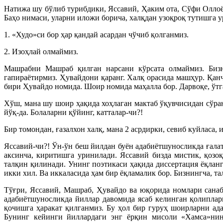
Натижа шу бўлиб турибдики, Яссавий, Ҳаким ота, Сўфи Оллоё
Баҳо нимаси, уларни иложи борича, халқдан узоқроқ тутишга у
1. «Худо»си бор ҳар қандай асардан чўчиб қолганмиз.
2. Изоҳлай олмаймиз.
Машрабни Машраб қилган нарсани кўрсата олмаймиз. Бизн
гапираётирмиз. Ҳувайдони қаранг. Халқ орасида машҳур. Қан
бири Ҳувайдо номида. Шоир номида маҳалла бор. Дарвоқе, ўтг
Хўш, мана шу шоир ҳақида хоҳлаган мактаб ўқувчисидан сўра
йўқ-да. Болаларни қўйинг, катталар-чи?!
Бир томондан, ғазалхон халқ, мана 2 асрдирки, севиб куйласа,
Яссавий-чи?! Ўн-ўн беш йилдан буён адабиётшуносликда ғалат
аксинча, киритишга уринилади. Яссавий бизда мистик, қозо
талқин қилинади. Унинг поэтикаси ҳақида диссертация ёқлан
икки хил. Ва иккаласида ҳам бир ёқламалик бор. Бизнингча, т
Тўғри, Яссавий, Машраб, Ҳувайдо ва юқорида номлари санаб
адабиётшуносликда йиллар давомида ясаб келинган қолипларг
қочишга ҳаракат қилганмиз. Бу ҳол бир гуруҳ шоирларни ад
Бунинг кейинги йиллардаги энг ёрқин мисоли «Хамса»нин