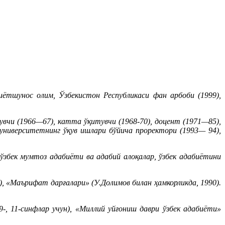
иётшунос олим, Ўзбекистон Республикаси фан арбоби (1999),
чи (1966—67), катта ўқитувчи (1968-70), доцент (1971—85),
 университетнинг ўқув ишлари бўйича проректори (1993— 94),
ўзбек мумтоз адабиёти ва адабий алоқалар, ўзбек адабиётини
, «Маърифат дарғалари» (У.Долимов билан ҳамкорликда, 1990).
9-, 11-синфлар учун), «Миллий уйғониш даври ўзбек адабиёти»