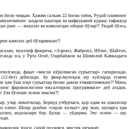
н йили чиққан. Ҳажми салкам 22 босма табоқ. Руҳий оламнинг
оммунизмнинг заҳарли наштари ва мафкуравий кураш; тафаккур
ки ранг — жаҳолат ва камолатдан иборат бўлар?! Ундай бўлса,
крни камолат деб бўлармикан?!
асалан, муаллиф фикрича, «Азроил, Жаброил, Иблис, Шайтон,
етганда эса, у Ўрта Осиё, Озарбайжон ва Шимолий Кавказдаги
 очилганда, фақат «мисли кўрилмаган суръатлар» гапирилади.
(12-бет) дейилади. Бу фикр-мулоҳаза шу куйларда етакчи
ли ҳам ўша эсқи суръатлар билан давом этмаяптимикин?! Мана,
ининг фаровонлигини юксалтириш программаси» деб атадик.
 ўзи бўлиши лозим эмасми?!
, учар ликопчалар, Бермуд учбурчаги, қор одам ва ҳоказолар
ни олинг. Шоир дунёни «сирли хилқат» дер экан, шуларга ҳам
қолип, андозалари бор. Булар — уйдирма. Энг осони — шу.
инди.
рамонлик эпоси, сарой поэзияси, мистик шеърият.