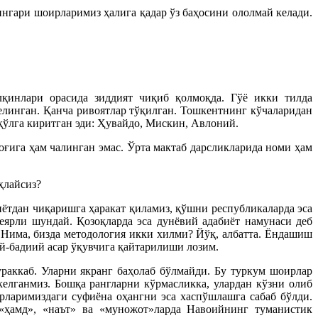
нгари шоирларимиз ҳалига қадар ўз баҳосини ололмай келади.
қинлари орасида зиддият чиқиб қолмоқда. Гўё икки тилда
елинган. Қанча ривоятлар тўқилган. Тошкентнинг кўчаларидан
қўлга киритган эди: Ҳувайдо, Мискин, Авлоний.
ғига ҳам чалинган эмас. Ўрта мактаб дарсликларида номи ҳам
ҳлайсиз?
иётдан чиқаришга ҳаракат қиламиз, қўшни республикаларда эса
еярли шундай. Қозоқларда эса дунёвий адабиёт намунаси деб
 Нима, бизда методология икки хилми? Йўқ, албатта. Ёндашиш
ий-бадиий асар ўқувчига қайтарилиши лозим.
раккаб. Уларни якранг баҳолаб бўлмайди. Бу туркум шоирлар
келганмиз. Бошқа рангларни кўрмасликка, улардан кўзни олиб
рларимиздаги суфиёна оҳангни эса хаспўшлашга сабаб бўлди.
«ҳамд», «наът» ва «муножот»ларда Навоийнинг туманистик