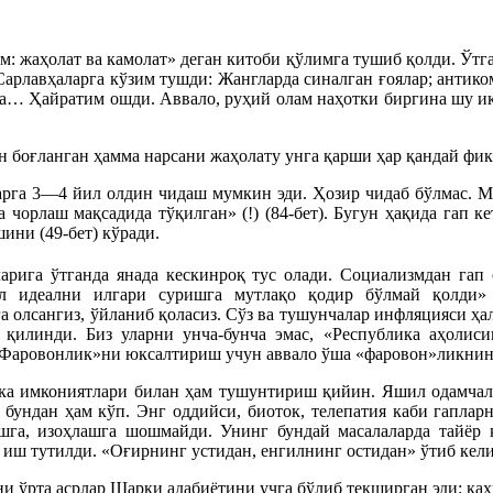
: жаҳолат ва камолат» деган китоби қўлимга тушиб қолди. Ўтга
 Сарлавҳаларга кўзим тушди: Жангларда синалган ғоялар; антик
га… Ҳайратим ошди. Аввало, руҳий олам наҳотки биргина шу ик
ан боғланган ҳамма нарсани жаҳолату унга қарши ҳар қандай фи
ларга 3—4 йил олдин чидаш мумкин эди. Ҳозир чидаб бўлмас. М
чорлаш мақсадида тўқилган» (!) (84-бет). Бугун ҳақида гап к
ни (49-бет) кўради.
ларига ўтганда янада кескинроқ тус олади. Социализмдан гап
л идеални илгари суришга мутлақо қодир бўлмай қолди» 
 олсангиз, ўйланиб қоласиз. Сўз ва тушунчалар инфляцияси ҳа
қилинди. Биз уларни унча-бунча эмас, «Республика аҳолис
Фаровонлик»ни юксалтириш учун аввало ўша «фаровон»ликнинг
ка имкониятлари билан ҳам тушунтириш қийин. Яшил одамчалар
р бундан ҳам кўп. Энг оддийси, биоток, телепатия каби гаплар
шга, изоҳлашга шошмайди. Унинг бундай масалаларда тайёр 
й иш тутилди. «Оғирнинг устидан, енгилнинг остидан» ўтиб кел
и ўрта асрлар Шарқи адабиётини учга бўлиб текширган эди: қаҳ