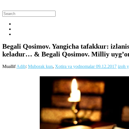
Begali Qosimov. Yangicha tafakkur: izlan
keladur… & Begali Qosimov. Milliy uyg’oni
Muallif
Adib
:
Muborak kun
,
Xotira va yodnomalar
09.12.2017
izoh y