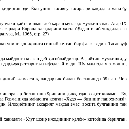
 қидирган эди. Ёки унинг тасаввуф асарлари ҳақидаги мана бу
 шунчаки қайта ишлаш деб қараш мутлақо мумкин эмас. Агар IX
 асарлари Европа халқларини халта йўлдан олиб чиқдилар ва
тура, М., 1965, стр. 27)
ки унинг қон-қонига сингиб кетган бир фалсафадир. Тасаввуф
а майдонга келган деб ҳисоблайдилар. Ва, айтиш мумкинки, у
а дард-ҳасратларигача ифодалай олди. Шу маънода у замонни,
 диний жамоаси қаландарлик билан боғланишда бўлган. Чор
то ишоралар билан иш кўришини диққатдан соқит қиламиз. Бу,
рда Германияда майдонга келган «Худо — бизнинг паноҳимиз!»
ик. Илоҳиётнинг аксарият мақсад эмас, восита бўлганини тан
й ҳақидаги «Улуғ шоир ижодининг қалби» китобида берилган,