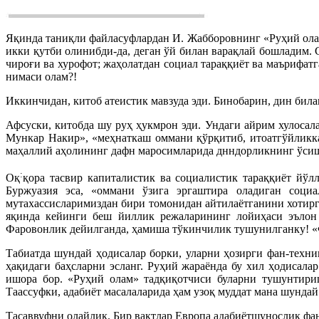
Яқинда таниқли файласуфлардан И. Жабборовнинг «Руҳий олам
икки қутби олинибди-да, деган ўй билан варақлай бошладим.
чироғи ва хурофот; жаҳолатдан социал тараққиёт ва маърифат
нимаси олам?!
Иккинчидан, китоб атеистик мавзуда эди. Бинобарин, дин бил
Афсуски, китобда шу руҳ ҳукмрон эди. Ундаги айрим хулоса
Мункар Накир», «меҳнаткаш оммани қўрқитиб, итоатгўйликка 
маҳаллий аҳолининг дафн маросимларида днндорликнинг ўсиши
:
Оқ
қора тасвир капиталистик ва социалистик тараққиёт йўл
Буржуазия эса, «оммани ўзига эргаштира оладиган социа
мутахассисларимиздан бири томонидан айтилаётганини хотирга
яқинда кейинги беш йиллик режаларининг лойиҳаси эълон 
Фаровонлик дейилганда, ҳамиша тўкинчилик тушунилганку! «
Табиатда шундай ҳодисалар борки, уларни ҳозирги фан-техни
ҳақидаги баҳсларни эсланг. Руҳий жараёнда бу хил ҳодисала
ишора бор. «Руҳий олам» тадқиқотчиси буларни тушунтири
Таассуфки, адабиёт масалаларида ҳам узоқ муддат мана шунда
Тасаввуфни олайлик. Бир вақтлар Европа адабиётшунослик фан