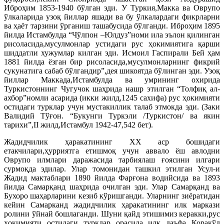
Иброҳим 1853-1940 бўлган эди. У Туркия,Макка ва Оврупо
ўлкаларида узоқ йиллар яшади ва бу ўлкалардаги фикрларни
ва ҳаёт тарзини ўрганиш ташабусида бўлганди. Иброҳим 1895
йилда Истамбулда “Чўлпон –Юлдуз”номи ила эълон қилинган
рисоласида,мусулмонлар устидаги рус ҳокимиятига қарши
шиддатли хужумлар килган эди. Исмоил Гаспирали Бей ҳам
1881 йилда ёзган бир рисоласида,мусулмонларнинг фикрий
сукунатига сабаб бўлгандир”,дея шикоятда бўлинган эди. Узоқ
йиллар Маккада,Истамбулда ва умрининг охирида
Туркистоннинг Чугучок шаҳрида нашр этилган “Толфиқ ал-
ахбор”номли асарида (икки жилд,1245 сахифа) рус ҳокимияти
остидаги турклар учун мустакиллик талаб этмокда эди. (Заки
Валидий Тўғон. “Букунги Туркэли /Туркистон/ ва якин
тарихи”,II жилд,Истамбул 1942-47,542 бет).
Жадидчилик ҳаракатининг ХХ аср бошидаги
етакчилари,ҳурриятга етишмоқ учун аввало ёш авлодни
Оврупо илмлари даражасида тарбиялаш ғоясини илгари
сурмоқда эдилар. Улар томонидан ташкил этилган Усул-и
Жадид мактаблари 1890 йилда Фарғона водийсида ва 1893
йилда Самарқанд шаҳрида очилган эди. Улар Самарқанд ва
Бухоро шаҳарларини кезиб кўришганди. Уларнинг зиёратидан
кейин Самарканд жадидчилик ҳаракатининг илк маркази
ролини ўйнай бошлаганди. Шуни қайд этишимиз керакки,рус
ҳокимияти остидаги турклар орасида илк даъфа Коракўл