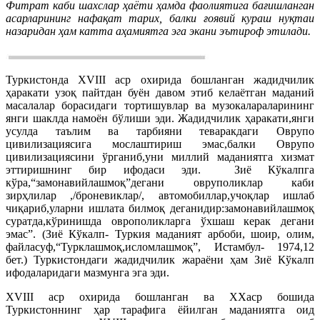
Фитрат каби шахслар ҳаёти ҳамда фаолиятига бағишланган
асарларининг нафақат тарих, балки ғоявий кураш нуқтаи
назаридан ҳам катта аҳамиятга эга экани эътироф этилади.
Туркистонда XVIII аср охирида бошланган жадидчилик
ҳаракати узоқ пайтдан буён давом этиб келаётган маданий
масалалар борасидаги тортишувлар ва музокалараларининг
янги шаклда намоён бўлиши эди. Жадидчилик ҳаракати,янги
усулда таълим ва тарбияни теваракдаги Оврупо
цивилизациясига мослаштириш эмас,балки Оврупо
цивилизациясини ўрганиб,уни миллий маданиятга хизмат
эттиришнинг бир ифодаси эди. Зиё Кўкалпга
кўра,“замонавийлашмоқ”дегани овруполиклар каби
зирҳлилар ,/броневиклар/, автомобиллар,учоқлар ишлаб
чиқариб,уларни ишлата билмоқ деганидир:замонавийлашмоқ
суратда,кўринишда оврополикларга ўхшаш керак дегани
эмас”. (Зиё Кўкалп- Туркия маданият арбоби, шоир, олим,
файласуф,“Турклашмоқ,исломлашмоқ”, Истамбул- 1974,12
бет.) Туркистондаги жадидчилик жараёни ҳам Зиё Кўкалп
ифодаларидаги мазмунга эга эди.
XVIII аср охирида бошланган ва ХХаср бошида
Туркистоннинг ҳар тарафига ёйилган маданиятга оид