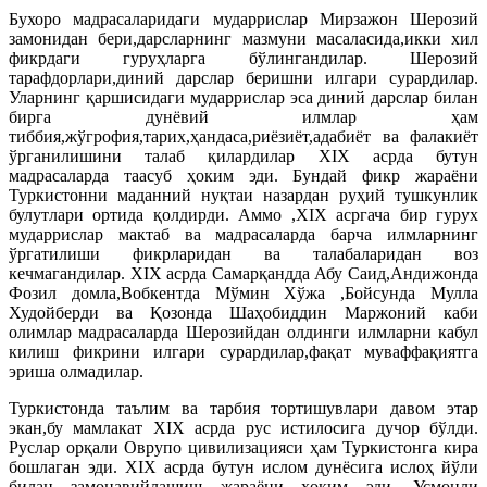
Бухоро мадрасаларидаги мударрислар Мирзажон Шерозий
замонидан бери,дарсларнинг мазмуни масаласида,икки хил
фикрдаги гуруҳларга бўлингандилар. Шерозий
тарафдорлари,диний дарслар беришни илгари сурардилар.
Уларнинг қаршисидаги мударрислар эса диний дарслар билан
бирга дунёвий илмлар ҳам
тиббия,жўгрофия,тарих,ҳандаса,риёзиёт,адабиёт ва фалакиёт
ўрганилишини талаб қилардилар XIX асрда бутун
мадрасаларда таасуб ҳоким эди. Бундай фикр жараёни
Туркистонни маданний нуқтаи назардан руҳий тушкунлик
булутлари ортида қолдирди. Аммо ,ХIХ асргача бир гурух
мударрислар мактаб ва мадрасаларда барча илмларнинг
ўргатилиши фикрларидан ва талабаларидан воз
кечмагандилар. XIX асрда Самарқандда Абу Саид,Андижонда
Фозил домла,Вобкентда Мўмин Хўжа ,Бойсунда Мулла
Худойберди ва Қозонда Шаҳобиддин Маржоний каби
олимлар мадрасаларда Шерозийдан олдинги илмларни кабул
килиш фикрини илгари сурардилар,фақат муваффақиятга
эриша олмадилар.
Туркистонда таълим ва тарбия тортишувлари давом этар
экан,бу мамлакат XIX асрда рус истилосига дучор бўлди.
Руслар орқали Оврупо цивилизацияси ҳам Туркистонга кира
бошлаган эди. XIX асрда бутун ислом дунёсига ислоҳ йўли
билан замонавийлашиш жараёни ҳоким эди. Усмонли