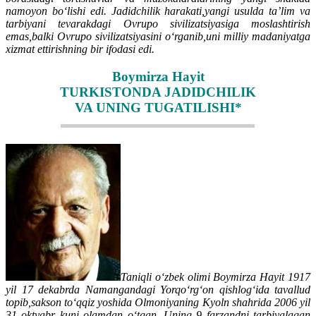
namoyon bo‘lishi edi. Jadidchilik harakati,yangi usulda ta’lim va
tarbiyani tevarakdagi Ovrupo sivilizatsiyasiga moslashtirish
emas,balki Ovrupo sivilizatsiyasini o‘rganib,uni milliy madaniyatga
xizmat ettirishning bir ifodasi edi.
Boymirza Hayit
TURKISTONDA JADIDCHILIK
VA UNING TUGATILISHI*
Taniqli o‘zbek olimi Boymirza Hayit 1917
yil 17 dekabrda Namangandagi Yorqo‘rg‘on qishlog‘ida tavallud
topib,sakson to‘qqiz yoshida Olmoniyaning Kyoln shahrida 2006 yil
31 oktyabr kuni olamdan o‘tgan. Uning 9 farzandni tarbiyalagan