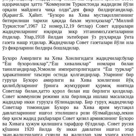
идорачилари ҳатто “Коммунизм Туркистонда жадидизм йўли
орқали майдонга чиқа олди”,дея фикр билдиргандилар.
(Қаранг:Б. Ҳайит. “Бухоро ва Хива мустақиллигининг
битирилиши тарихи ҳақида баъзи мулоҳазалар”,“Миллий
Туркистон”,1967 12 номер,12,19 бетлар) Совет идоралари
жадидчиларнинг юқорида зикр этганимиз,газеталарини
ёпдилар. Улар,1918 йилдан эътиборан ўз руҳларида ўнта
газета нашр этдилар. Жадидчилар Совет газеталари йўли ила
ўз фикрларини билдира бошладилар.
Бухоро Амирлиги ва Хева Хонлигидаги жадидчилар:булар
“Ёш бухороликлар”,“Ёш хиваликлар” номлари билан
танилгандирлар,Усмонли императорлигидаги “Ёш турклар”
ҳаракатининг таъсири остида қолгандирлар. Уларнинг бир
гуруҳи Бухоро амирлиги ва Хива хонлигини йўқ
қилиб,буларнинг ўрнига жумҳуррият қурмоқ ниятида
Советлар билан,ҳатто қурол билан иш бирлиги қилдилар.
Совет коммунизм режими ила бирликда ишлаш масаласида
жадидлар икки гуруҳга бўлинадилар. Бир гуруҳ жадидчилар
Советлар томонидан Бухоро ва Хива ярим мустақил
давлатларининг ишғол этилишига рози бўлмайдилар,лекин
бир қисм жадид раҳбарлари Совет қизил армиясининг Бухоро
ва Хивага ҳужум қилишига тарафдор бўлдилар. Совет русия
қўшини 1920 йилда бу икки давлатни ишғол этар
экан,жадидчиларга суянди ва жадидлар ҳам уларга қурол