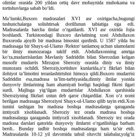
olimlar orasida 200 yildan ortiq davr mobaynida muhokama va
tortishuvlarga sabab bo‘ldi.
Ma’lumki,Buxoro madrasalari XVI asr oxirigacha,bugungi
tushunchalarga solishtirsak dorilfunun tabiatiga ega edi.
Madrasalarda barcha ilmlar o‘rgatilardi. XVI asr oxirida fojia
boshlandi. Turkistondagi Buxoro davlatining xoni Abdullaxon
Buxoroda ajoyib bir madrasa binosini qurdirdi. U 1587 yilda bu
madrasaga bir Shayx-ul-Ulamo /Rektor/ tanlamoq uchun ulamolarni
bir ilmiy munozaraga taklif etdi. Abdullaxonning amriga
ko‘ra,mudarrislardan Mavlaniy Sadriddin bilan Sherozdan kelgan
musofir mudarris Mirzajon Sheroziy orasida diniy va ilmiy
munozara ochildi. Sheroziy,tortishuv kunlarida,o‘z fikrlari bilan
ilohiyot ta’limotini teranlashtirishni himoya qildi.Buxoro mudarrisi
Sadriddin esa,madrasa ta’lim-tarbiyasida,dinniy ilmlar yonida
dunyoviy ilmlarining ham ahamiyati borligi haqidagi fikrni ilgari
surdi. Majlisga yig‘ilgan mudarrislar Abdullaxon qarshisida
Sheroziyning fikrlari ustun deb qaror chiqardilar. Xon o‘z nomi
berilgan madrasaga Sheroziyni Shayx-ul-Ulamo qilib tayin etdi.Xon
ismini tashigan bu madrasa boshqa madrasalarga qaraganda
imtiyozli xisoblanadi. Sheroziy tez orada madrasa boshqa
madrasalarga qaraganda imtiyozli xisoblanadi. Sheroziy tez orada
madrasa darslari qatorida dunyoviy ilmlarni o‘rgatilishiga barham
berdi.. Bunday tadbir boshqa madrasalarga ham ta’sir etdi.
Madrasalarda 10-12 yil davomida tahsil oluvchi talabalar,yolg‘iz