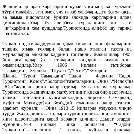
Жадидчилар араб харфларини қулай ўргатмоқ ва туркчани
тўғри талаффуз эттирмоқ учун араб ҳарфларидаги фатха,касра
ва замма ишоратлари ўрнига алохида харфларини илова
қилгандилар.Улар бу алифбега туркларнинг энг эски
“нг”ҳарфини ҳам қўшдилар.Туркистонда алифбе шу тариқа
яратилганди.
Туркистондаги жадидчилик ҳаракати,янгиланиш фикрларини
ташвиқ этмак ғоялари билан нашр этилган газета ва
журналларда алоҳида қадрини топганди. Жадидчилар 1905
йилларга қадар ўз газеталарини чиқаришга имкон топа
олмагандилар.Улар ,1906 йилдан эътиборан
“Тараққий”,“Хуршид”,“Шуҳрат”,“Осиё”,“Бухорои
Шариф”,“Турон”,“Самарқанд”,“Садои Фарғона”,“Садои
Туркистон”,“Қозоқ”,“Болопон”газеталарини,”Ойна”,“Ислоҳ”ва
“Юрт”журналларини нашр этдилар. Бу газета ва журналлар
Туркистонда жадидчилик матбуотининг қисқа бир вақт ичида
ташкил топганини кўрсатмокдадир. Биргина Самарқанд
муфтиси Маҳмудхўжа Бехбудий томонидан нашр этилган
адабиёт журнали –“Ойна”1913-15 йилларда узлуксиз чиқиб
турди. Жадидчилик газеталари туркистонликларни замоннинг
янги шароитларига қараб ҳаракат қилишга даъват этарди.
Чунончи,1914 йилдан чиқа бошлаган “Садойи
Туркистон”газетасининг 1 сонида қуйидаги фикрлар