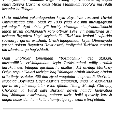
onasi Robiya Hayit va otasi Mirza Mahmudmirzoo‘g‘li ma’rifatli
insonlar bo‘lishgan.
O‘rta maktabni yakunlagandan keyin Boymirza Toshkent Davlat
Universitetiga tahsil oladi va 1939 yilda o‘qishni muvaffaqiyatli
yakunlaydi. Ayni o‘sha yili harbiy xizmatga chaqiriladi.Ikkinchi
jahon urushi boshlangach ko‘p o‘tmay 1941 yili nemislarga asir
tushgan Boymirza Hayit keyinchalik “Turkiston legioni” saflarida
sovetlarga qarshi urushadi. Urush tugaganidan keyin Olmoniyada
yashab qolgan Boymirza Hayit asosiy faoliyatini Turkiston tarixiga
oid izlanishlarga bag‘ishladi.
Olim Sho‘rolar tomonidan “bosmachilik” deb atalgan,
mustaqillikka erishilganidan keyin Turkistondagi milliy ozodlik
harakati deb bilingan qarshilik harakatlari, XX asrdagi Markaziy
Osiyo respublikalari tarixiga bag‘ishlangan o‘nlab kitoblar, o‘ndan
ortiq ilmiy risolalar, 400 dan ziyod maqolalar chop ettirdi. Sho‘rolar
Ittifoqida Boymirza Hayit asarlari taqiqlandi, unga va asarlariga
qarshi ko‘plab maqolalar e’lon qilindi. Uning Mustafo Cho‘qay,
Cho‘lpon va Fitrat kabi shaxslar hayoti hamda faoliyatiga
bag‘ishlangan asarlarining nafaqat tarix, balki g‘oyaviy kurash
nuqtai nazaridan ham katta ahamiyatga ega ekani e’tirof etiladi.