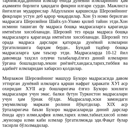
тарбиясида,динний илмлар ёнида дунёвий илмларининг ҳам
аҳамияти борлиги ҳақидаги фикрни илгари сурди. Мажлисга
йиғилган мударрислар Абдуллахон қаршисида Шерозийнинг
фикрлари устун деб қарор чиқардилар. Хон ўз номи берилган
мадрасага Шерозийни Шайх-ул-Уламо қилиб тайин этди.Хон
исмини ташиган бу мадраса бошқа мадрасаларга қараганда
имтиёзли хисобланади. Шерозий тез орада мадраса бошқа
мадрасаларга қараганда имтиёзли хисобланади. Шерозий тез
орада мадраса дарслари қаторида дунёвий илмларни
ўргатилишига барҳам берди.. Бундай тадбир бошқа
мадрасаларга ҳам таъсир этди. Мадрасаларда 10-12 йил
давомида таҳсил олувчи талабалар,ёлғиз диний илмларни
ўргана бошладилар,лекин риёзиёт,хандаса,тарих,тиббия ва
адабиёт илмларидан хабарсиз қолдилар.
Мирзажон Шерозийнинг машҳур Бухоро мадрасасида давом
эттирган дунёвий илмларга қарши нафрат ҳаракати ХУI аср
охиридан ХУII аср бошларигача ёлғиз Бухоро хонлиги
мадрасалари учун эмас. балки бутун Туркистон мадрасалари
учун ҳам ўрнак бўлди. Мадрасалар,эски замондаги
умумилмлар маркази ролини йўқотдилар. ХIХ аср
ўрталаригача баъзи Бухоро мадрасаларида диний дарслар
ёнида аруз илми,қофия илми,тарих илми,табиат,хисоб илми
,мунозара илми каби илмлар ўргатилмокда эди.Фақат булар
тасирли бўлолмадилар.