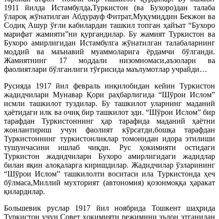
1911 йилда Истамбулда,Туркистон (ва Бухоро)дан талаба
ўлароқ жўнатилган Абдурауф Фитрат,Муқумиддин Бекжон ва
Содиқ Ашур ўғли кабилардан ташкил топган ҳайъат “Бухоро
марифат жамияти”ни қургандилар. Бу жамият Туркистон ва
Бухоро амирлигидан Истамбулга жўнатилган талабаларнинг
моддий ва маънавий муаммоларига ёрдамчи бўлганди.
Жамиятнинг 17 моддали низомномаси,аъзолари ва
фаолиятлари бўлганлиги тўғрисида маълумотлар учрайди…
Русияда 1917 йил февраль инқилобидан кейин Туркистон
жадидчилари Мунавар Қори раҳбарлигида “Шўрои Ислом”
исмли ташкилот туздилар. Бу ташкилот уларнинг маданий
ҳаётидаги илк ва очиқ бир ташкилот эди. “Шўрои Ислом” бир
тарафдан Туркистоннинг ҳар тарафида маданий ҳаётни
жонлантириш учун фаолият кўрсатди,бошқа тарафдан
Туркистоннинг туркистонликлар томонидан идора этилиши
тушунчасини ишлаб чиқди. Рус ҳокимияти остидаги
Туркистон жадидчилари Бухоро амирлигидаги жадидлар
билан яқин алоқаларга киришдилар. Жадидчилар ўзларининг
“Шўрои Ислом” ташкилолти воситаси ила Туркистонда ҳеч
бўлмаса,Миллий мухторият (автономия) қозонмоққа ҳаракат
қилардилар.
Большевик руслар 1917 йил ноябрида Тошкент шаҳрида
Туркистон учун Совет ҳокимияти режимини эълон этганидан