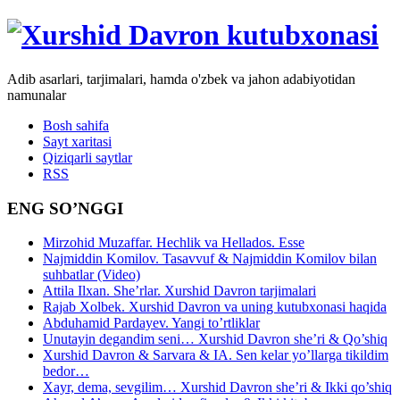
Adib asarlari, tarjimalari, hamda o'zbek va jahon adabiyotidan
namunalar
Bosh sahifa
Sayt xaritasi
Qiziqarli saytlar
RSS
ENG SO’NGGI
Mirzohid Muzaffar. Hechlik va Hellados. Esse
Najmiddin Komilov. Tasavvuf & Najmiddin Komilov bilan
suhbatlar (Video)
Attila Ilxan. She’rlar. Xurshid Davron tarjimalari
Rajab Xolbek. Xurshid Davron va uning kutubxonasi haqida
Abduhamid Pardayev. Yangi to’rtliklar
Unutayin degandim seni… Xurshid Davron she’ri & Qo’shiq
Xurshid Davron & Sarvara & IA. Sen kelar yo’llarga tikildim
bedor…
Xayr, dema, sevgilim… Xurshid Davron she’ri & Ikki qo’shiq