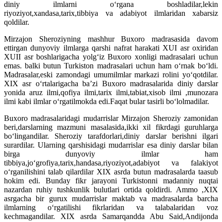
diniy ilmlarni o‘rgana boshladilar,lekin
riyoziyot,xandasa,tarix,tibbiya va adabiyot ilmlaridan xabarsiz
qoldilar.
Mirzajon Sheroziyning mashhur Buxoro madrasasida davom
ettirgan dunyoviy ilmlarga qarshi nafrat harakati XUI asr oxiridan
XUII asr boshlarigacha yolg‘iz Buxoro xonligi madrasalari uchun
emas. balki butun Turkiston madrasalari uchun ham o‘rnak bo‘ldi.
Madrasalar,eski zamondagi umumilmlar markazi rolini yo‘qotdilar.
XIX asr o‘rtalarigacha ba’zi Buxoro madrasalarida diniy darslar
yonida aruz ilmi,qofiya ilmi,tarix ilmi,tabiat,xisob ilmi ,munozara
ilmi kabi ilmlar o‘rgatilmokda edi.Faqat bular tasirli bo‘lolmadilar.
Buxoro madrasalaridagi mudarrislar Mirzajon Sheroziy zamonidan
beri,darslarning mazmuni masalasida,ikki xil fikrdagi guruhlarga
bo‘lingandilar. Sheroziy tarafdorlari,diniy darslar berishni ilgari
surardilar. Ularning qarshisidagi mudarrislar esa diniy darslar bilan
birga dunyoviy ilmlar ham
tibbiya,jo‘grofiya,tarix,handasa,riyoziyot,adabiyot va falakiyot
o‘rganilishini talab qilardilar XIX asrda butun madrasalarda taasub
hokim edi. Bunday fikr jarayoni Turkistonni madanniy nuqtai
nazardan ruhiy tushkunlik bulutlari ortida qoldirdi. Ammo ,XIX
asrgacha bir gurux mudarrislar maktab va madrasalarda barcha
ilmlarning o‘rgatilishi fikrlaridan va talabalaridan voz
kechmagandilar. XIX asrda Samarqandda Abu Said,Andijonda