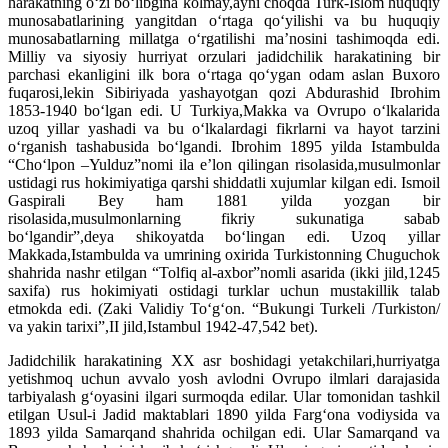
harakatning o‘zi bo‘libgina kolmay,ayni choqda Turk-Islom huquqiy
munosabatlarining yangitdan o‘rtaga qo‘yilishi va bu huquqiy
munosabatlarning millatga o‘rgatilishi ma’nosini tashimoqda edi.
Milliy va siyosiy hurriyat orzulari jadidchilik harakatining bir
parchasi ekanligini ilk bora o‘rtaga qo‘ygan odam aslan Buxoro
fuqarosi,lekin Sibiriyada yashayotgan qozi Abdurashid Ibrohim
1853-1940 bo‘lgan edi. U Turkiya,Makka va Ovrupo o‘lkalarida
uzoq yillar yashadi va bu o‘lkalardagi fikrlarni va hayot tarzini
o‘rganish tashabusida bo‘lgandi. Ibrohim 1895 yilda Istambulda
“Cho‘lpon –Yulduz”nomi ila e’lon qilingan risolasida,musulmonlar
ustidagi rus hokimiyatiga qarshi shiddatli xujumlar kilgan edi. Ismoil
Gaspirali Bey ham 1881 yilda yozgan bir
risolasida,musulmonlarning fikriy sukunatiga sabab
bo‘lgandir”,deya shikoyatda bo‘lingan edi. Uzoq yillar
Makkada,Istambulda va umrining oxirida Turkistonning Chuguchok
shahrida nashr etilgan “Tolfiq al-axbor”nomli asarida (ikki jild,1245
saxifa) rus hokimiyati ostidagi turklar uchun mustakillik talab
etmokda edi. (Zaki Validiy To‘g‘on. “Bukungi Turkeli /Turkiston/
va yakin tarixi”,II jild,Istambul 1942-47,542 bet).
Jadidchilik harakatining XX asr boshidagi yetakchilari,hurriyatga
yetishmoq uchun avvalo yosh avlodni Ovrupo ilmlari darajasida
tarbiyalash g‘oyasini ilgari surmoqda edilar. Ular tomonidan tashkil
etilgan Usul-i Jadid maktablari 1890 yilda Farg‘ona vodiysida va
1893 yilda Samarqand shahrida ochilgan edi. Ular Samarqand va