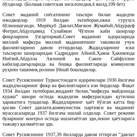
бўлдилар. (Болшая советская энсклопедия,4 жилд,199 бет)
Совет маданий сиёсатининг таъсири билан жадидчи
ижодкорлар 1919 йилдан эътиборан,икки гуруҳга
бўлинишганди. Мирёқуб Давлат,Мағжон Жумабой,Абдурауф
Фитрат,Абдулҳамид Сулаймон Чўлпон каби шоирлар
фикрларини ўзгартирмай,Совет маданият идораларида
миллий мафкура миллий маданиятнинг такомили учун
фаолиятларини давом эттирдилар. Жадидларнинг эски
таъсирли шоирларидан Садриддин Айний,Ҳамза Ҳакимзода
Ниёзий,Абдулла Авлоний ва Сакен Сайфуллин
кабилар,шеърларида ва бошқа фаолиятларида коммунизм
руҳини ташимоқ ролини ўйнай бошладилар.
Совет Русиясининг Туркистондаги идорачилари 1930 йилгача
жадидчиларнинг фикр ва фаолиятларига изн бердилар. Фақат
1934 йилдан эътиборан,жиддият билан,“мафкура майдонида
кураш” шиори остида жадидизм мафкурасидан қутилиш
ҳаракатига тушдилар. Жадидларнинг ҳаёт бўлган катта бир
қисми Совет давлати,коммунистик партияси ва маданият
муассасаларида 1937 йилгача ишлай олдилар. Совет режими
буларнинг контрол остида ишлатаётган эди,лекин ҳаётларига
тажовуз қилмаётган эди.
Совет Русиясининг 1937,39 йилларда давом эттирган “давлат