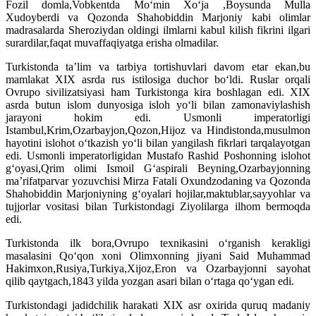
Fozil domla,Vobkentda Mo‘min Xo‘ja ,Boysunda Mulla
Xudoyberdi va Qozonda Shahobiddin Marjoniy kabi olimlar
madrasalarda Sheroziydan oldingi ilmlarni kabul kilish fikrini ilgari
surardilar,faqat muvaffaqiyatga erisha olmadilar.
Turkistonda ta’lim va tarbiya tortishuvlari davom etar ekan,bu
mamlakat XIX asrda rus istilosiga duchor bo‘ldi. Ruslar orqali
Ovrupo sivilizatsiyasi ham Turkistonga kira boshlagan edi. XIX
asrda butun islom dunyosiga isloh yo‘li bilan zamonaviylashish
jarayoni hokim edi. Usmonli imperatorligi
Istambul,Krim,Ozarbayjon,Qozon,Hijoz va Hindistonda,musulmon
hayotini islohot o‘tkazish yo‘li bilan yangilash fikrlari tarqalayotgan
edi. Usmonli imperatorligidan Mustafo Rashid Poshonning islohot
g‘oyasi,Qrim olimi Ismoil G‘aspirali Beyning,Ozarbayjonning
ma’rifatparvar yozuvchisi Mirza Fatali Oxundzodaning va Qozonda
Shahobiddin Marjoniyning g‘oyalari hojilar,maktublar,sayyohlar va
tujjorlar vositasi bilan Turkistondagi Ziyolilarga ilhom bermoqda
edi.
Turkistonda ilk bora,Ovrupo texnikasini o‘rganish kerakligi
masalasini Qo‘qon xoni Olimxonning jiyani Said Muhammad
Hakimxon,Rusiya,Turkiya,Xijoz,Eron va Ozarbayjonni sayohat
qilib qaytgach,1843 yilda yozgan asari bilan o‘rtaga qo‘ygan edi.
Turkistondagi jadidchilik harakati XIX asr oxirida quruq madaniy