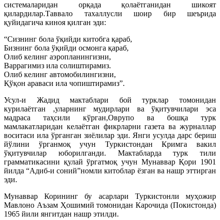
системаларидан орқада қолаётганидан шикоят
қилардилар.Таввало тахаллусли шоир бир шеърида
қуйидагича киноя қилган эди:
“Сизнинг бола ўқийди китобга қараб,
Бизнинг бола ўқийди осмонга қараб,
Олиб келинг аэропланингизни,
Варрагимиз ила солиштирамиз.
Олиб келинг автомобилингизни,
Қўқон араваси ила чопиштирамиз”.
Усул-и Жадид мактаблари бой турклар томонидан
курилаётган ,уларнинг мудирлари ва ўқитувчилари эса
мадраса таҳсили кўрган,Оврупо ва бошқа турк
мамлакатларидан келаётган фикрларни газета ва журналлар
воситаси ила ўрганган зиёлилар эди. Янги усулда дарс бериш
йўлини ўрганмоқ учун Туркистондан Кримга вакил
ўқитувчилар юборилганди. Мактабларда турк тили
грамматикасини қулай ўргатмоқ учун Мунаввар Қори 1901
йилда “Адиб-и соний”номли китоблар ёзган ва нашр эттирган
эди.
Мунаввар Корининг бу асарлари Туркистонли муҳожир
Мавлоно Аъзам Ҳошимий томонидан Карочида (Покистонда)
1965 йили янгитдан нашр этилди.