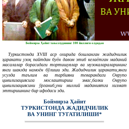
Боймирза Ҳайит таваллудининг 100 йиллиги олдидан
Туркистонда XVIII аср охирида бошланган жадидчилик
ҳаракати узоқ пайтдан буён давом этиб келаётган маданий
масалалар борасидаги тортишувлар ва музокалараларининг
янги шаклда намоён бўлиши эди. Жадидчилик ҳаракати,янги
усулда таълим ва тарбияни теваракдаги Оврупо
цивилизациясига мослаштириш эмас,балки Оврупо
цивилизациясини ўрганиб,уни миллий маданиятга хизмат
эттиришнинг бир ифодаси эди.
Боймирза Ҳайит
ТУРКИСТОНДА ЖАДИДЧИЛИК
ВА УНИНГ ТУГАТИЛИШИ*