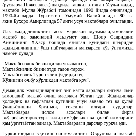
(русларча,Пржевальск) шаҳрида ташкил этилган Усул-и жадид
мактаби Мулла Жўрабой томонидан 1990 йилда очилганди.
1990-йилларда Туркистон Умумий Валийлигида 80 га
якин,Бухоро Амирлигида 57 янги усул мактаблари очилганди.
Илк жадидчиликнинг асос марказий муаммоси,замонавий
мактаб ва замонавий маълумот эди. Шоир Садриддин
Айнийнинг ХХаср бошида ёзилган қуйидаги шеъридан
жадидчиликнинг ўша пайтлардаги манзараси кўз ўнгимизда
намоён бўлади:
“Мактабсизлик бизни қилди яп-яланғоч,
Мактабсизлик бизни этди талон-тарож.
Мактабсизлик Турон элин ўлдирди оч,
Кўзингни оч,бу хўрликдан мактабга қоч”.
Демак,илк жадидчиларнинг энг катта дардлари янгича яъни
замонавий мактаб очиш масаласи бўлган эди. Жадидчилар
қолоқлик ва ғафлатдан қутилиш учун аввало тез ва қулай
ўқиш-ёзишни ўргатмоқ ғоясини илгари сурдилар.
Мактабларда ислом асослари билан бирга
,жўғрофия,тарих,турк тили,кимё,физика ва ҳисоб илмларини
ҳам ўргатаётган эдилар. Мактаблардаги дарслар туркча эди.
Туркистондаги ўқитиш системасининг Овруподаги мактаб