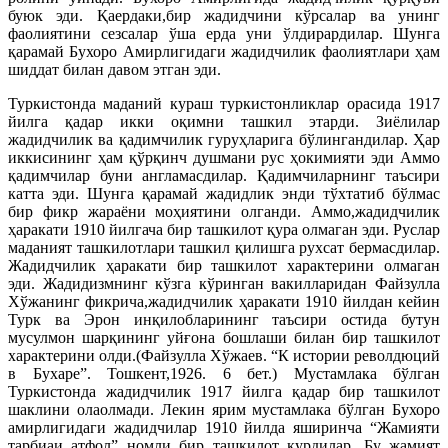
буюк эди. Қаердаки,бир жадидчини кўрсалар ва унинг
фаолиятини сезсалар ўша ерда уни ўлдирардилар. Шунга
қарамай Бухоро Амирлигидаги жадидчилик фаолиятлари ҳам
шиддат билан давом этган эди.
Туркистонда маданий кураш туркистонликлар орасида 1917
йилга қадар икки оқимни ташкил этарди. Зиёлилар
жадидчилик ва қадимчилик гуруҳларига бўлингандилар. Ҳар
иккисининг ҳам қўрқинч душмани рус ҳокимияти эди Аммо
қадимчилар буни англамасдилар. Қадимчиларнинг таъсири
катта эди. Шунга қарамай жадидлик энди тўхтатиб бўлмас
бир фикр жараёни моҳиятини олганди. Аммо,жадидчилик
ҳаракати 1910 йилгача бир ташкилот қура олмаган эди. Руслар
маданият ташкилотлари ташкил қилишга рухсат бермасдилар.
Жадидчилик ҳаракати бир ташкилот характерини олмаган
эди. Жадидизмнинг кўзга кўринган вакилларидан Файзулла
Хўжанинг фикрича,жадидчилик ҳаракати 1910 йилдан кейин
Турк ва Эрон инқилобларининг таъсири остида бутун
мусулмон шарқининг уйғона бошлаши билан бир ташкилот
характерини олди.(Файзулла Хўжаев. “К истории револдюций
в Бухаре”. Тошкент,1926. 6 бет.) Мустамлака бўлган
Туркистонда жадидчилик 1917 йилга қадар бир ташкилот
шаклини олаолмади. Лекин ярим мустамлака бўлган Бухоро
амирлигидаги жадидчилар 1910 йилда яширинча “Жамияти
тарбиаи атфол” номли бир ташкилот қурдилар. Бу жамият