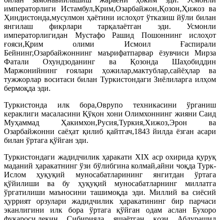
императорлиги Истамбул,Крим,Озарбайжон,Қозон,Ҳижоз ва
Ҳиндистонда,мусулмон ҳаётини ислоҳот ўтказиш йўли билан
янгилаш фикрлари тарқалаётган эди. Усмонли
императорлигидан Мустафо Рашид Пошоннинг ислоҳот
ғояси,Қрим олими Исмоил Ғаспирали
Бейнинг,Озарбайжоннинг маърифатпарвар ёзувчиси Мирза
Фатали Охундзоданинг ва Қозонда Шаҳобиддин
Маржонийнинг ғоялари ҳожилар,мактублар,сайёҳлар ва
тужжорлар воситаси билан Туркистондаги Зиёлиларга илҳом
бермоқда эди.
Туркистонда илк бора,Оврупо техникасини ўрганиш
кераклиги масаласини Қўқон хони Олимхоннинг жияни Саид
Муҳаммад Ҳакимхон,Русия,Туркия,Хижоз,Эрон ва
Озарбайжонни саёҳат қилиб қайтгач,1843 йилда ёзган асари
билан ўртага қўйган эди.
Туркистондаги жадидчилик ҳаракати XIX аср охирида қуруқ
маданий ҳаракатнинг ўзи бўлибгина колмай,айни чоқда Турк-
Ислом ҳуқуқий муносабатларининг янгитдан ўртага
қўйилиши ва бу ҳуқуқий муносабатларнинг миллатга
ўргатилиши маъносини ташимоқда эди. Миллий ва сиёсий
ҳуррият орзулари жадидчилик ҳаракатининг бир парчаси
эканлигини илк бора ўртага қўйган одам аслан Бухоро
фуқароси,лекин Сибирияда яшаётган қози Абдурашид