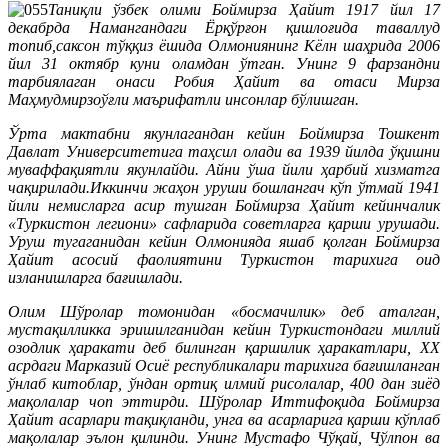
Таниқли ўзбек олими Боймирза Ҳайит 1917 йил 17
декабрда Намангандаги Ёрқўрғон қишлоғида таваллуд
топиб,саксон тўққиз ёшида Олмониянинг Кёлн шаҳрида 2006
йил 31 октябр куни оламдан ўтган. Унинг 9 фарзандни
тарбиялаган онаси Робия Ҳайит ва отаси Мирза
Маҳмудмирзоўғли маърифатли инсонлар бўлишган.
Ўрта мактабни якунлагандан кейин Боймирза Тошкент
Давлат Университетига таҳсил олади ва 1939 йилда ўқишни
муваффақиятли якунлайди. Айни ўша йили ҳарбий хизматга
чақирилади.Иккинчи жаҳон уруши бошлангач кўп ўтмай 1941
йили немисларга асир тушган Боймирза Ҳайит кейинчалик
«Туркистон легиони» сафларида советларга қарши урушади.
Уруш тугаганидан кейин Олмонияда яшаб қолган Боймирза
Ҳайит асосий фаолиятини Туркистон тарихига оид
изланишларга бағишлади.
Олим Шўролар томонидан «босмачилик» деб аталган,
мустақилликка эришилганидан кейин Туркистондаги миллий
озодлик ҳаракати деб билинган қаршилик ҳаракатлари, ХХ
асрдаги Марказий Осиё республикалари тарихига бағишланган
ўнлаб китоблар, ўндан ортиқ илмий рисолалар, 400 дан зиёд
мақолалар чоп эттирди. Шўролар Иттифоқида Боймирза
Ҳайит асарлари тақиқланди, унга ва асарларига қарши кўплаб
мақолалар эълон қилинди. Унинг Мустафо Чўқай, Чўлпон ва