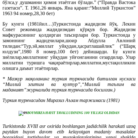
бўлса,у душманни ҳимоя этаётган бўлади.” (“Правда Вастока
газетаси”. Т. 1961,26 январь. Яна қаранг:“Миллий Туркистон”
1963 94 номер,28,30 бет)
Бу кунги (1981йил…)Туркистонда жадидизм йўқ. Лекин
Совет режимида жадидизмдан қўрқув бор. Жадидизм
мафкурасининг қолдирган таъсирлари бор. Туркистонда у
замоннинг жадидчилари,шоир Абдулла Авлоний
тилидан:“Тур,эй,миллат уйқудан,ҳасратлашайлик” (“Шарқ
юлдузи”,1980 8 номер,100 бет) дейишарди. Бу кунги
зиёлилар,миллатнинг уйқудан уйғонганини сезардилар. Улар
миллатни туришга чақираётирлар,миллатни,мустақилликни
олишга даъват этаётирлар.
* Мазкур мақоланинг туркия туркчасида битилган нусхаси
“Миллий эгитим ва култур”,“Mиллий таълим ва
маданият”журналида туркия туркчасида босилган.)
Туркия туркчасидан Миразиз Аъзам таржимаси (1981)
BOYMIRZA HAYIT TAVALLUDINING 100 YILLIGI OLDIDAN
Turkistonda XVIII asr oxirida boshlangan jadidchilik harakati uzoq
paytdan buyon davom etib kelayotgan madaniy masalalar
borasidagi tortishuvlar va muzokalaralarining yangi shaklda