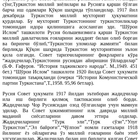
сўнг,Туркистон миллий зиёлилари ва Русияга қарши бўлган
барча иш одамлари Қўқон шаҳрида тўпландилар. 1917 йил
декабрида Туркистон миллий мухторият ҳукуматини
қурдилар. Бу мухторият Туркистоннинг туркистонликлар
томонидан идора қилинишига асосланган эди. “Шўрои
Ислом” ташкилоти Русия большевизмига қарши Туркистон
миллий давлатчилик ғояларини жиддият билан олиб борган
ва биринчи бўлиб,“Туркистон уломолар жамияти” билан
бирликда Қўқон шаҳрида Туркистон мухториятини эълон
қила олганди. Совет тарихчиларининг фикрларига кўра
“жадидчилар,Туркистонни русиядан айиришни ўйлардилар”
(Б.Ф. Ғафуров. “История таджикского народа”. М.,1949. 451
бет.) “Шўрои Ислом” ташкилоти 1920 йилда Совет ҳукумати
томонидан таъқиқланди (очерки “Истории Комунистической
партии Туркистана”,Т.,1958. 95,96 бетлар).
Русия Совет ҳукумати 1917 йилдан эътиборан жадидчилар
ила иш бирлиги қилмоқ тактикасини олиб борди.
Жадидчилар Чор Русиясидан озод бўлганлари учун мамнун
эдилар. Ва Совет ҳокимиятининг илк даврида миллий
маданий сиёсатларини давом эттира олдилар.
Жадидчиларнинг “Турк эли”,“Турк сўзи”,“Улуғ
Туркистон”,“Эл байроғи”,“Чўлпон” номли газеталари 1918
йилнинг ёз ойларигача ўз миллий ғояларини баён этиб
улгургандилар. Жадидчилар билан иш бирлиги қилган Совет