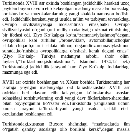
Turkistonda XVIII asr oxirida boshlangan jadidchilik harakati uzoq
paytdan buyon davom etib kelayotgan madaniy masalalar borasidagi
tortishuvlar va muzokalaralarining yangi shaklda namoyon bo‘lishi
edi. Jadidchilik harakati,yangi usulda ta’lim va tarbiyani tevarakdagi
Ovrupo sivilizatsiyasiga moslashtirish emas,balki Ovrupo
sivilizatsiyasini o‘rganib,uni milliy madaniyatga xizmat ettirishning
bir ifodasi edi. Ziyo Ko‘kalpga ko‘ra,“zamonaviylashmoq”degani
ovrupoliklar kabi zirhlilar ,/broneviklar/, avtomobillar,uchoqlar
ishlab chiqarib,ularni ishlata bilmoq deganidir:zamonaviylashmoq
suratda,ko‘rinishda ovropoliklarga o‘xshash kerak degani emas”.
(Ziyo Ko‘kalp- Turkiya madaniyat arbobi, shoir, olim,
faylasuf,“Turklashmoq,islomlashmoq”, Istambul- 1974,12 bet.)
Turkistondagi jadidchilik jarayoni ham Ziyo Ko‘kalp ifodalaridagi
mazmunga ega edi.
XVIII asr oxirida boshlangan va XXasr boshida Turkistonning har
tarafiga yoyilgan madaniyatga oid kurashlar,aslida XVIII asr
oxiridan beri davom etib kelayotgan ta’lim-tarbiya asoslari
sohasidagi tortishuvlarning endi yangi davr fikrlari,shart-sharoitlari
bilan boyiyotganini ko‘rsatar edi.Turkistonda yangilanish uchun
kurash jarayoni ta’lim-tarbiyani yangi usulda tashkil etish
orzularidan boshlangan edi.
Turkistondagi,xususan Buxoro shahridagi “madrasalarda ilm
o‘rgatish qanday asoslarga olib borilishi kerak”,degan masala