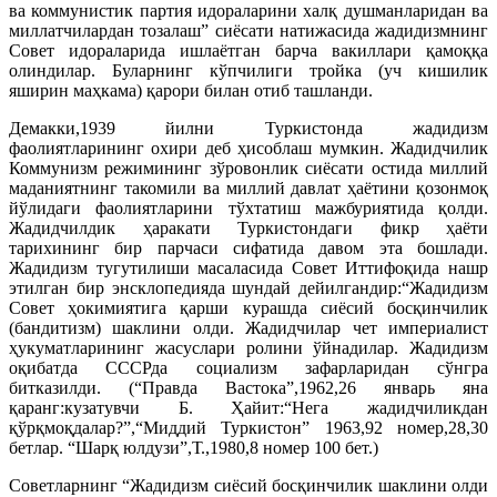
ва коммунистик партия идораларини халқ душманларидан ва
миллатчилардан тозалаш” сиёсати натижасида жадидизмнинг
Совет идораларида ишлаётган барча вакиллари қамоққа
олиндилар. Буларнинг кўпчилиги тройка (уч кишилик
яширин маҳкама) қарори билан отиб ташланди.
Демакки,1939 йилни Туркистонда жадидизм
фаолиятларининг охири деб ҳисоблаш мумкин. Жадидчилик
Коммунизм режимининг зўровонлик сиёсати остида миллий
маданиятнинг такомили ва миллий давлат ҳаётини қозонмоқ
йўлидаги фаолиятларини тўхтатиш мажбуриятида қолди.
Жадидчилдик ҳаракати Туркистондаги фикр ҳаёти
тарихининг бир парчаси сифатида давом эта бошлади.
Жадидизм тугутилиши масаласида Совет Иттифоқида нашр
этилган бир энсклопедияда шундай дейилгандир:“Жадидизм
Совет ҳокимиятига қарши курашда сиёсий босқинчилик
(бандитизм) шаклини олди. Жадидчилар чет империалист
ҳукуматларининг жасуслари ролини ўйнадилар. Жадидизм
оқибатда СССРда социализм зафарларидан сўнгра
битказилди. (“Правда Вастока”,1962,26 январь яна
қаранг:кузатувчи Б. Ҳайит:“Нега жадидчиликдан
қўрқмоқдалар?”,“Миддий Туркистон” 1963,92 номер,28,30
бетлар. “Шарқ юлдузи”,Т.,1980,8 номер 100 бет.)
Советларнинг “Жадидизм сиёсий босқинчилик шаклини олди