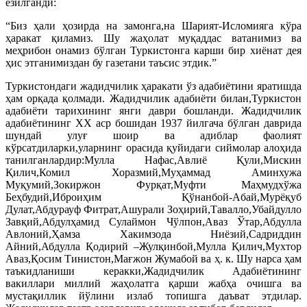
ёзилганди:
“Биз ҳали ҳозирда на замонга,на Шарият-Исломияга кўра
ҳаракат қиламиз. Шу жаҳолат муқаддас ватанимиз ва
меҳрибон онамиз бўлган Туркистонга карши бир хиёнат дея
ҳис этганимиздан бу газетани таъсис этдик.”
Туркистондаги жадидчилик ҳаракати ўз адабиётини яратишда
ҳам орқада қолмади. Жадидчилик адабиёти билан,Туркистон
адабиёти тарихининг янги даври бошланди. Жадидчилик
адабиётининг ХХ аср бошидан 1937 йилгача бўлган даврида
шундай улуғ шоир ва адиблар фаолият
кўрсатдиларки,уларнинг орасида қуйидаги сиймолар алоҳида
танилганлардир:Мулла Нафас,Авлиё Қули,Мискин
Қилич,Комил Хоразмий,Муҳаммад Аминхужа
Муқумий,Зокиржон Фурқат,Муфти Маҳмудхўжа
Беҳбудий,Иброиҳим Қўнанбой-Aбай,Мурёқуб
Дулат,Абдурауф Фитрат,Ашурали Зоҳирий,Тавалло,Убайдулло
Завқий,Абдулҳамид Сулаймон Чўлпон,Аваз Ўтар,Абдулла
Авлоний,Ҳамза Хакимзода Ниёзий,Садриддин
Айний,Абдулла Қодирий –Жулқинбой,Мулла Қилич,Мухтор
Аваз,Қосим Тинистон,Мағжон Жумабой ва ҳ. к. Шу нарса ҳам
таъкидланиши керакки,Жадидчилик Адабиётининг
вакиллари миллий жаҳолатга қарши жабҳа очишга ва
мустақиллик йўлини излаб топишга даъват этдилар.