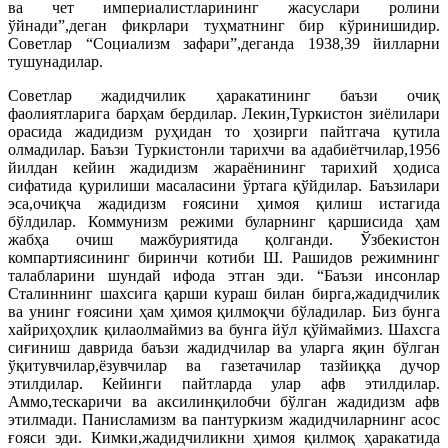
ва чет империалистларининг жасуслари ролини
ўйнади”,деган фикрлари туҳматнинг бир кўринишидир.
Советлар “Социализм зафари”,деганда 1938,39 йилларни
тушунадилар.
Советлар жадидчилик ҳаракатининг баъзи очиқ
фаолиятларига барҳам бердилар. Лекин,Туркистон зиёлилари
орасида жадидизм руҳидан то ҳозирги пайтгача қутила
олмадилар. Баъзи Туркистонли тарихчи ва адабиётчилар,1956
йилдан кейин жадидизм жараёнининг тарихий ҳодиса
сифатида қурилиши масаласини ўртага қўйдилар. Баъзилари
эса,очиқча жадидизм ғоясини ҳимоя қилиш истагида
бўлдилар. Коммунизм режими буларнинг қаршисида ҳам
жабҳа очиш мажбуриятида қолганди. Ўзбекистон
компартиясининг биринчи котиби Ш. Рашидов режимнинг
талабларини шундай ифода этган эди. “Баъзи инсонлар
Сталиннинг шахсига қарши кураш билан бирга,жадидчилик
ва унинг ғоясини ҳам ҳимоя қилмоқчи бўладилар. Биз бунга
хайриҳоҳлик қилаолмаймиз ва бунга йўл қўймаймиз. Шахсга
сиғиниш даврида баъзи жадидчилар ва уларга яқин бўлган
ўқитувчилар,ёзувчилар ва газетачилар тазйиққа дучор
этилдилар. Кейинги пайтларда улар афв этилдилар.
Аммо,тескаричи ва аксилинқилобчи бўлган жадидизм афв
этилмади. Панисламизм ва пантуркизм жадидчиларнинг асос
ғояси эди. Кимки,жадидчиликни ҳимоя қилмоқ ҳаракатида