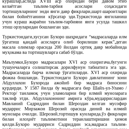
курашлар,аслида ХVIII аср охиридан бери давом этиб
келаётган таълим-тарбия асослари соҳасидаги
тортишувларнинг энди янги давр фикрлари,шарт-шароитлари
билан бойиётганини кўрсатар эди.Туркистонда янгиланиш
учун кураш жараёни таълим-тарбияни янги усулда ташкил
этиш орзуларидан бошланган эди.
Туркистондаги,хусусан Бухоро шаҳридаги “мадрасаларда илм
ўргатиш қандай асосларга олиб борилиши керак”,деган
масала олимлар орасида 200 йилдан ортиқ давр мобайнида
муҳокама ва тортишувларга сабаб бўлди.
Маълумки,Бухоро мадрасалари ХVI аср охиригача,бугунги
тушунчаларга солиштирсак дорилфунун табиатига эга эди.
Мадрасаларда барча илмлар ўргатиларди. ХVI аср охирида
фожиа бошланди. Туркистондаги Бухоро давлатининг хони
Абдуллахон Бухорода ажойиб бир мадраса биносини
қурдирди. У 1587 йилда бу мадрасага бир Шайх-ул-Уламо /
Ректор/ танламоқ учун уламоларни бир илмий мунозарага
таклиф этди. Абдуллахоннинг амрига кўра,мударрислардан
Мавланий Садриддин билан Шероздан келган мусофир
мударрис Мирзажон Шерозий орасида диний ва илмий
мунозара очилди. Шерозий,тортишув кунларида,ўз фикрлари
билан илоҳиёт таълимотини теранлаштиришни ҳимоя
қилди.Бухоро мударриси Садриддин эса,мадраса таълим-