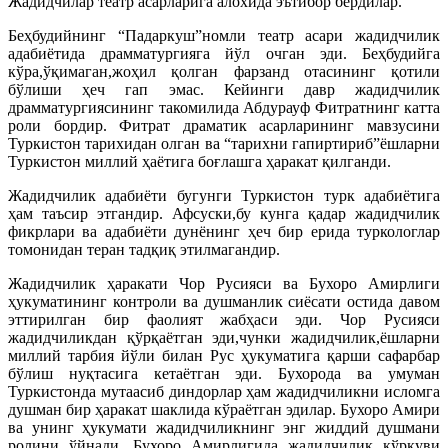
Жадидчилар театр асарларига алохида эътибор бердилар.
Беҳбудийнинг “Падаркуш”номли театр асари жадидчилик
адабиётида драмматургияга йўл очган эди. Беҳбудийга
кўра,ўқимаган,жоҳил қолган фарзанд отасининг қотили
бўлиши ҳеч гап эмас. Кейинги давр жадидчилик
драмматургиясининг такомилида Абдурауф Фитратнинг катта
роли бордир. Фитрат драматик асарларининг мавзусини
Туркистон тарихидан олган ва “тарихни гапиртириб”ёшларни
Туркистон миллий ҳаётига боғлашга ҳаракат қилганди.
Жадидчилик адабиёти бугунги Туркистон турк адабиётига
ҳам таъсир этгандир. Афсуски,бу кунга қадар жадидчилик
фикрлари ва адабиёти дунёнинг ҳеч бир ерида туркологлар
томонидан теран тадқиқ этилмагандир.
Жадидчилик ҳаракати Чор Русияси ва Бухоро Амирлиги
ҳукуматининг контроли ва душманлик сиёсати остида давом
эттирилган бир фаолият жабҳаси эди. Чор Русияси
жадидчиликдан қўрқаётган эди,чунки жадидчилик,ёшларни
миллий тарбия йўли билан Рус ҳукуматига қарши сафарбар
бўлиш нуқтасига кетаётган эди. Бухорода ва умуман
Туркистонда мутаасиб диндорлар ҳам жадидчиликни исломга
душман бир ҳаракат шаклида кўраётган эдилар. Бухоро Амири
ва унинг ҳукумати жадидчиликнинг энг жиддий душмани
ролини ўйнади. Бухоро Амирлигида жадидчилик қўрқуви