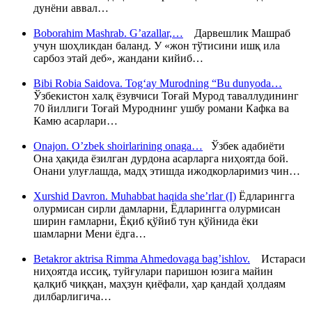
дунёни аввал…
Boborahim Mashrab. G’azallar,…
Дарвешлик Машраб
учун шоҳликдан баланд. У «жон тўтисини ишқ ила
сарбоз этай деб», жандани кийиб…
Bibi Robia Saidova. Tog‘ay Murodning “Bu dunyoda…
Ўзбекистон халқ ёзувчиси Тоғай Мурод таваллудининг
70 йиллиги Тоғай Муроднинг ушбу романи Кафка ва
Камю асарлари…
Onajon. O’zbek shoirlarining onaga…
Ўзбек адабиёти
Она ҳақида ёзилган дурдона асарларга ниҳоятда бой.
Онани улуғлашда, мадҳ этишда ижодкорларимиз чин…
Xurshid Davron. Muhabbat haqida she’rlar (I)
Ёдларингга
олурмисан сирли дамларни, Ёдларингга олурмисан
ширин ғамларни, Ёқиб қўйиб тун қўйнида ёки
шамларни Мени ёдга…
Betakror aktrisa Rimma Ahmedovaga bag’ishlov.
Истараси
ниҳоятда иссиқ, туйғулари паришон юзига майин
қалқиб чиққан, маҳзун қиёфали, ҳар қандай ҳолдаям
дилбарлигича…