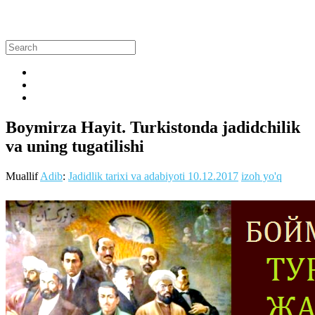
Boymirza Hayit. Turkistonda jadidchilik
va uning tugatilishi
Muallif
Adib
:
Jadidlik tarixi va adabiyoti
10.12.2017
izoh yo'q