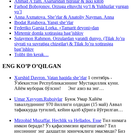
Ahmad A’zam. Asarlaridan fiqralar & Ikki kitob
Farhod Bobojonov. Orzuga eltuvchi yo‘l & Yulduzlar yurgan
yo`l
Anna Axmatova. She’rlar & Anatoliy Nayman. Anna
Ibodat Rajabova. Yangi she’rlar
Federiko Garsia Lorka. «Tamarit devoni»dan
Mirtemir domla xotirasiga bag’ishlov
Sulaymon Rahmon. Orzulardan yaratdi dunyo. (Tilak Jo’ra
siyrati va suvratiga chizgilar) & Tilak Jo’ra xotirasiga
bag’ishlov
Tolibi ilm kerak…
ENG KO’P O’QILGAN
Xurshid Davron. Vatan haqida she’rlar
1 сентябрь -
Ўзбекистон Республикасининг Мустақиллик куни.
Айём муборак бўлсин! Энг азиз ва энг…
Umar Xayyom.Ruboiylar
Буюк Умар Хайём
таваллудининг 970 йиллиги олдидан (15 май) Аввал
тафаккурда туғилиб, кейин қалб қўрига йўғрилган…
Mirzohid Muzaffar. Hechlik va Hellados. Esse
Тил нимага
имкон беради? Ўз қафасимизни яратишгами? Тил
инсоннинг энг даҳшатли эринчоқлиги эмасмиди? Биз