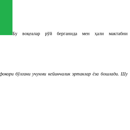
Бу воқеалар рўй берганида мен ҳали мактабни
окори бўлгани учунми кейинчалик эртаклар ёза бошлади. Шу