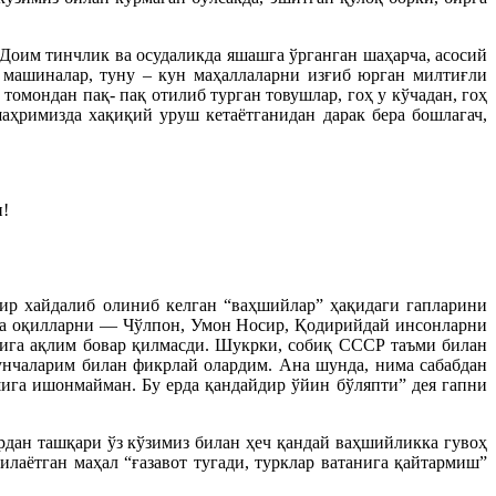
 Доим тинчлик ва осудаликда яшашга ўрганган шаҳарча, асосий
қ машиналар, туну – кун маҳаллаларни изғиб юрган милтиғли
омондан пақ- пақ отилиб турган товушлар, гоҳ у кўчадан, гоҳ
шаҳримизда хақиқий уруш кетаётганидан дарак бера бошлагач,
и!
дир хайдалиб олиниб келган “ваҳшийлар” ҳақидаги гапларини
нча оқилларни — Чўлпон, Умон Носир, Қодирийдай инсонларни
шига ақлим бовар қилмасди. Шукрки, собиқ СССР таъми билан
унчаларим билан фикрлай олардим. Ана шунда, нима сабабдан
ига ишонмайман. Бу ерда қандайдир ўйин бўляпти” дея гапни
рдан ташқари ўз кўзимиз билан ҳеч қандай ваҳшийликка гувоҳ
лаётган маҳал “ғазавот тугади, турклар ватанига қайтармиш”