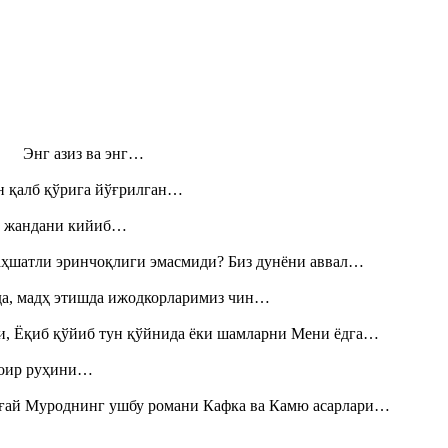
н! Энг азиз ва энг…
н қалб қўрига йўғрилган…
», жандани кийиб…
аҳшатли эринчоқлиги эмасмиди? Биз дунёни аввал…
шда, мадҳ этишда ижодкорларимиз чин…
и, Ёқиб қўйиб тун қўйнида ёки шамларни Мени ёдга…
шоир руҳини…
Тоғай Муроднинг ушбу романи Кафка ва Камю асарлари…