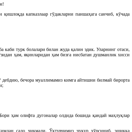
н!
 қишлоқда капказлаар гўдакларни паншаҳага санчиб, кўчада
а каби турк болалари билан жуда қалин эдик. Уларнинг отаси,
идан ҳам, яқинларидан ҳам бизга нисбатан душманлик хисси
 “ дебдию, бечора муаллимамиз кимга айтишни билмай бирорта
и;
Бори ҳам олифта дугоналар олдида бошида қандай маҳлуқлар
кимдан садо чиқмади. Ўқтувчимиз чуқур хўрсиниб, эшикка