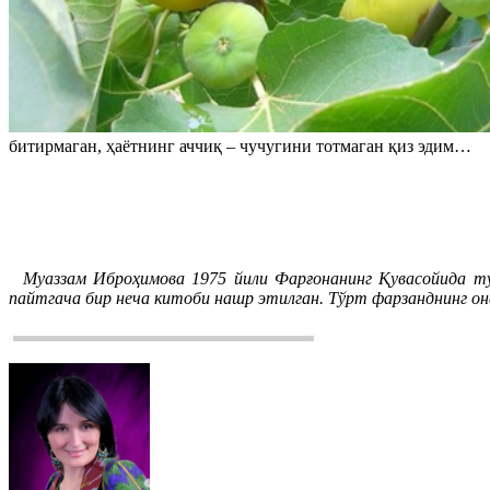
битирмаган, ҳаётнинг аччиқ – чучугини тотмаган қиз эдим…
Муаззам Иброҳимова 1975 йили Фарғонанинг Қувасойида туғ
пайтгача бир неча китоби нашр этилган. Тўрт фарзанднинг он