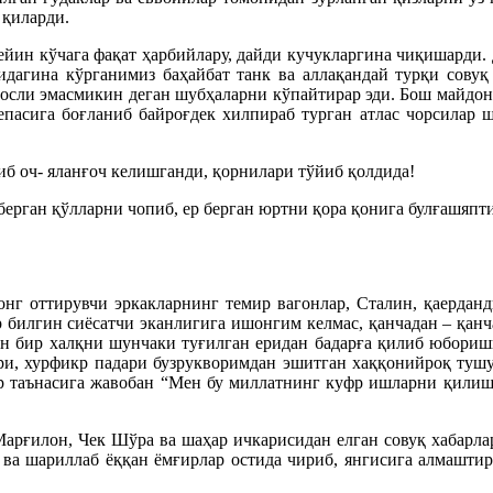
 қиларди.
ейин кўчага фақат ҳарбийлару, дайди кучукларгина чиқишарди.
идагина кўрганимиз баҳайбат танк ва аллақандай турқи сову
осли эмасмикин деган шубҳаларни кўпайтирар эди. Бош майдон т
 тепасига боғланиб байроғдек хилпираб турган атлас чорсилар 
иб оч- яланғоч келишганди, қорнилари тўйиб қолдида!
берган қўлларни чопиб, ер берган юртни қора қонига булғашяпт
онг оттирувчи эркакларнинг темир вагонлар, Сталин, қаердан
р билгин сиёсатчи эканлигига ишонгим келмас, қанчадан – қа
тун бир халқни шунчаки туғилган еридан бадарға қилиб юбори
ри, хурфикр падари бузрукворимдан эшитган хаққонийроқ туш
лар таънасига жавобан “Мен бу миллатнинг куфр ишларни қилиш
Марғилон, Чек Шўра ва шаҳар ичкарисидан елган совуқ хабарла
 ва шариллаб ёққан ёмғирлар остида чириб, янгисига алмаштири