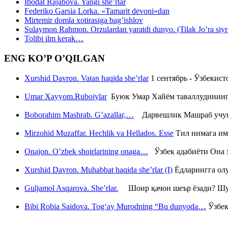
Ibodat Rajabova. Yangi she’rlar
Federiko Garsia Lorka. «Tamarit devoni»dan
Mirtemir domla xotirasiga bag’ishlov
Sulaymon Rahmon. Orzulardan yaratdi dunyo. (Tilak Jo’ra siyrati
Tolibi ilm kerak…
ENG KO’P O’QILGAN
Xurshid Davron. Vatan haqida she’rlar
1 сентябрь - Ўзбекис
Umar Xayyom.Ruboiylar
Буюк Умар Хайём таваллудининг 
Boborahim Mashrab. G’azallar,…
Дарвешлик Машраб учун ш
Mirzohid Muzaffar. Hechlik va Hellados. Esse
Тил нимага им
Onajon. O’zbek shoirlarining onaga…
Ўзбек адабиёти Она ҳ
Xurshid Davron. Muhabbat haqida she’rlar (I)
Ёдларингга ол
Guljamol Asqarova. She’rlar.
Шоир қачон шеър ёзади? Шу с
Bibi Robia Saidova. Tog‘ay Murodning “Bu dunyoda…
Ўзбек