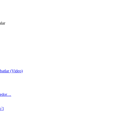
alar
atlar (Video)
 bedor…
o`l