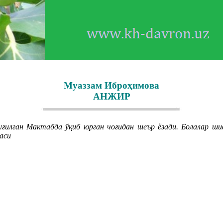
Муаззам Иброҳимова
АНЖИР
илган Мактабда ўқиб юрган чоғидан шеър ёзади. Болалар шиф
аси