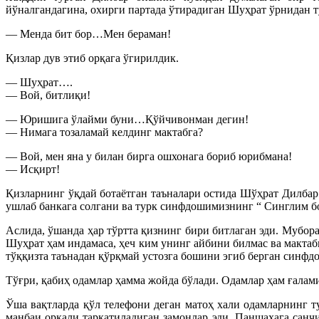
йўналгандагина, охирги партада ўтирадиган Шуҳрат ўрнидан т
— Менда бит бор…Мен бераман!
Қизлар дув этиб орқага ўгирилдик.
— Шуҳрат….
— Вой, битлиқи!
— Юришига ўлайми буни…Қўйчивонман дегин!
— Нимага тозаламай келдинг мактабга?
— Вой, мен яна у билан бирга ошхонага бориб юрибмана!
— Исқирт!
Қизларнинг ўқдай ботаётган таъналари остида Шўҳрат Дилбар
ушлаб банкага солгани ва турк синфдошимизнинг “ Синглим бо
Аслида, ўшанда ҳар тўртта қизнинг бири битлаган эди. Мубо
Шуҳрат ҳам индамаса, ҳеч ким унинг айбини билмас ва мактабн
тўққизта таънадан қўрқмай устозга бошини эгиб берган синфд
Тўғри, қабиҳ одамлар ҳамма жойда бўлади. Одамлар ҳам ғалами
Ўша вақтларда қўл телефони деган матоҳ хали одамларнинг т
манбаи орқали тарқатиладиган замонлар эди. Паншаҳага санчи