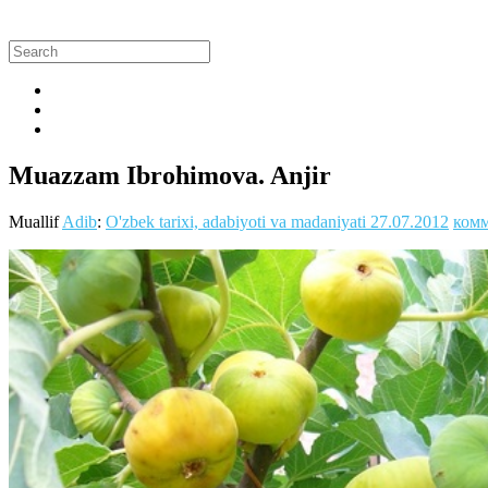
Muazzam Ibrohimova. Anjir
Muallif
Adib
:
O'zbek tarixi, adabiyoti va madaniyati
27.07.2012
комм