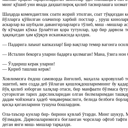
минг қўшиб уни янада даҳшатлироқ қилиб тасвирлашга хизмат
Шаҳарда комендантлик соати жорий этилган, соат тўққиздан к
йўлларга қўйилган олачипор харбий постлар , уруш кинолар
аскарлар ва шубҳали давангирларларга тўлиб, миш –мишлар ас
бу кўчадан кўкка ўрлаётган қора тутунлар, ҳар бир дарвоза
ҳақиқатдан ҳам қўрқув исканжасида қолдик.
— Падарига лаънат капказлар! Бир вақтлар темир вагонга осил
— Исталин бекорга уларни бадарға қилмаган! Мана, ўзига нон 
— Ўлдириш керак уларни!
— Қириб ташлаш керак!
Ховлимизга ёндош самоворда йиғилиб, маҳалла қоровуллаб т
эшитиб, мен содда деб ўйлаган қишлоқдошларимнинг бу қада
йўқ қилиб юборган халқлар отаси, бир манфаати бўлмаса бу
суғорилган тарих дарсликларидан олган билмларимдан ташқа
дадам чойхонага ҳадеб чиқавермаслиги, белида белбоғи бор
қисқа қиганларини тушуна бошлардим.
Ола-таъсир кунлар бир- бирини қувлаб ўтарди. Минг шукур, 
бўлмадик. Дарвозаларимизга боғланган чорсилар офтоб тафти
деган янги миш- мишлар тарқалди.