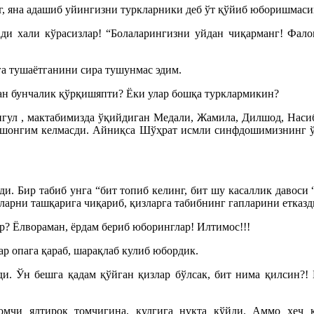
г, яна адашиб уйингизни туркларники деб ўт қўйиб юборишмаси
 хали кўрасизлар! “Болаларингизни уйдан чиқарманг! Фалон
га тушаётганини сира тушунмас эдим.
ан бунчалик қўрқишяпти? Ёки улар бошқа турклармикин?
нгул , мактабимизда ўқийдиган Медали, Жамила, Дилшод, Насиб
ишонгим келмасди. Айниқса Шўҳрат исмли синфдошимизнинг ўз
ди. Бир табиб унга “бит топиб келинг, бит шу касаллик давоси
ларни ташқарига чиқариб, қизларга табибнинг гапларини етказд
? Ёлвораман, ёрдам бериб юборинглар! Илтимос!!!
р опага қараб, шарақлаб кулиб юбордик.
и. Ўн бешга қадам қўйган қизлар бўлсак, бит нима қилсин?! 
мчи ялтироқ томчигина, кулгига нуқта қўйди. Аммо ҳеч 