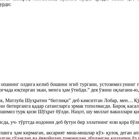
урди:
 опанинг олдига келиб бошини эгиб тургани, устозимиз унинг 
ғчада юқтирган экан, менга ҳам ўтибди.” дея ўзини оқлагани-ю
рак, Матлуба Шуҳратни “битлиқи” деб камситган Лобар, мен… 
и битирганга қадар сатангларга эрмак топилмасди. Бироқ касал
ошимиз турк қизи Шўҳрат бўлди. Наҳот, шу миллат вакиллари қ
сда, уч- тўрттда нодонни деб бутун бир эллатнинг юзи қора бўл
ушига ҳам кирмаган, аксарият миш-мишлар кўз- қулоқ деган апп
лган гўдаклар ва ёввойилар томонидан зўрланган қизларни ўз 