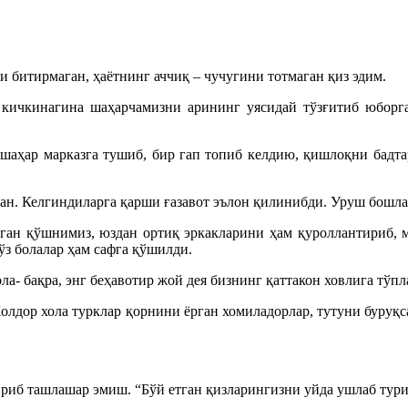
и битирмаган, ҳаётнинг аччиқ – чучугини тотмаган қиз эдим.
кичкинагина шаҳарчамизни арининг уясидай тўзғитиб юборг
шаҳар марказга тушиб, бир гап топиб келдию, қишлоқни бадта
кан. Келгиндиларга қарши ғазавот эълон қилинибди. Уруш бошл
нган қўшнимиз, юздан ортиқ эркакларини ҳам қуроллантириб,
з болалар ҳам сафга қўшилди.
ла- бақра, энг беҳавотир жой дея бизнинг қаттакон ховлига тўп
дор хола турклар қорнини ёрган хомиладорлар, тутуни буруқсаб 
риб ташлашар эмиш. “Бўй етган қизларингизни уйда ушлаб турин