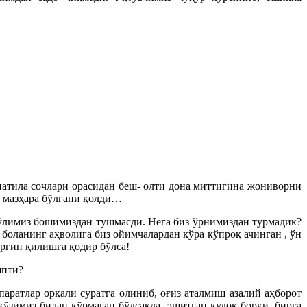
патила сочлари орасидан беш- олти дона миттигина жониворни
, мазҳара бўлгани қолди…
Қўлимиз бошимиздан тушмасди. Нега биз ўрнимиздан турмадик?
 боланинг аҳволига биз ойимчалардан кўра кўпроқ ачинган , ўн
ирғин қилишга қодир бўлса!
япти?
аратлар орқали суратга олиниб, оғиз аталмиш азалий аҳборот
кўзимиз билан кўрмаган бўлсакда, эшитган қулоқ борки, бирга