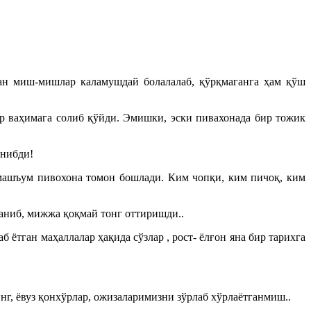
ан миш-мишлар каламушдай болалалаб, қўрқмаганга ҳам қўш
р ваҳимага солиб қўйди. Эмишки, эски пивахонада бир тожик
анибди!
 машъум пивохона томон бошлади. Ким чопқи, ким пичоқ, ким
ланиб, мижжа қоқмай тонг оттиришди..
ётган маҳаллалар ҳақида сўзлар , рост- ёлғон яна бир тарихга
г, ёвуз қонхўрлар, ожизаларимизни зўрлаб хўрлаётганмиш..