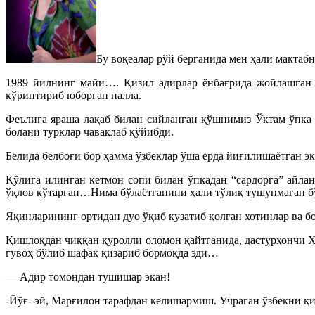
Бу воқеалар рўй берганида мен ҳали мактабн
1989 йилнинг майи…. Қизил адирлар ёнбағрида жойлашган 
кўринтириб юборган палла.
Феълига яраша лақаб билан сийланган қўшнимиз Ўктам ўпка 
болани турклар чавақлаб қўйибди.
Белида белбоғи бор ҳамма ўзбеклар ўша ерда йиғилишаётган э
Қўлига илинган кетмон сопи билан ўпкадан “сардорга” айла
ўқлов кўтарган…Нима бўлаётганини ҳали тўлиқ тушунмаган бў
Яқинларининг ортидан дуо ўқиб кузатиб қолган хотинлар ва бо
Қишлоқдан чиққан қуролли оломон қайтганида, дастурхончи Хол
гувоҳ бўлиб шафақ қизариб бормоқда эди…
— Адир томондан тушишар экан!
-Йўғ- эй, Марғилон тарафдан келишармиш. Учраган ўзбекни қи