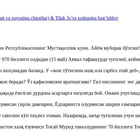
 va suvratiga chizgilar) & Tilak Jo’ra xotirasiga bag’ishlov
тон Республикасининг Мустақиллик куни. Айём муборак бўлси
970 йиллиги олдидан (15 май) Аввал тафаккурда туғилиб, кейи
оҳликдан баланд. У «жон тўтисини ишқ ила сарбоз этай деб
кон беради? Ўз қафасимизни яратишгами? Тил инсоннинг энг д
ақида ёзилган дурдона асарларга ниҳоятда бой. Онани улуғла
урмисан сирли дамларни, Ёдларингга олурмисан ширин ғамларн
аволни кўп таҳлил этаман. Назаримда, шеър туғилиши учун 
истон халқ ёзувчиси Тоғай Мурод таваллудининг 70 йиллиги 