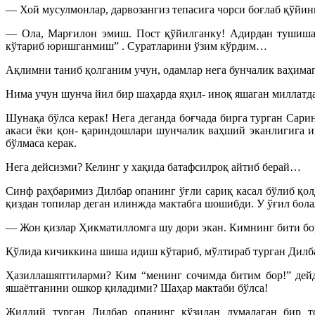
— Хой мусулмонлар, дарвозангиз тепасига чорси боғлаб қўйин
— Ола, Марғилон эмиш. Пост қўйилганку! Адирдан тушишади
кўтариб юришганмиш” . Суратларини ўзим кўрдим…
Ақлимни таниб қолганим учун, одамлар нега бунчалик ваҳима
Нима учун шунча йил бир шаҳарда яҳил- иноқ яшаган миллатд
Шунақа бўлса керак! Нега деганда боғчада бирга турган Сари
акаси ёки қон- қариндошлари шунчалик ваҳший эканлигига 
бўлмаса керак.
Нега дейсизми? Келинг у хақида батафсилроқ айтиб берай…
Синф раҳбаримиз Дилбар опанинг ўғли сариқ касал бўлиб қол
қиздан топилар деган илинжда мактабга шошибди. У ўғил бола
— Жон қизлар Ҳикматилломга шу дори экан. Кимнинг бити бор
Қўлида кичиккина шиша идиш кўтариб, мўлтираб турган Дилба
Ҳазиллашяптиларми? Ким “менинг сочимда битим бор!” дейд
яшаётганини ошкор қиладими? Шаҳар мактаби бўлса!
Жиддий турган Дилбар опанинг кўзидан думалаган бир то