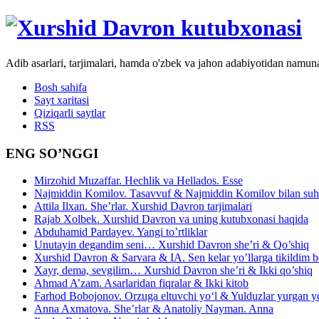
Adib asarlari, tarjimalari, hamda o'zbek va jahon adabiyotidan namun
Bosh sahifa
Sayt xaritasi
Qiziqarli saytlar
RSS
ENG SO’NGGI
Mirzohid Muzaffar. Hechlik va Hellados. Esse
Najmiddin Komilov. Tasavvuf & Najmiddin Komilov bilan suhb
Attila Ilxan. She’rlar. Xurshid Davron tarjimalari
Rajab Xolbek. Xurshid Davron va uning kutubxonasi haqida
Abduhamid Pardayev. Yangi to’rtliklar
Unutayin degandim seni… Xurshid Davron she’ri & Qo’shiq
Xurshid Davron & Sarvara & IA. Sen kelar yo’llarga tikildim
Xayr, dema, sevgilim… Xurshid Davron she’ri & Ikki qo’shiq
Ahmad A’zam. Asarlaridan fiqralar & Ikki kitob
Farhod Bobojonov. Orzuga eltuvchi yo‘l & Yulduzlar yurgan y
Anna Axmatova. She’rlar & Anatoliy Nayman. Anna