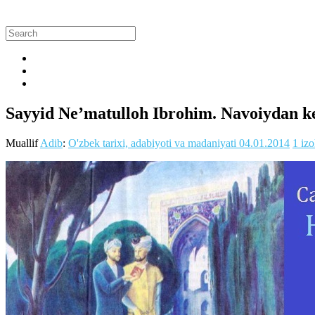
Sayyid Ne’matulloh Ibrohim. Navoiydan k
Muallif
Adib
:
O'zbek tarixi, adabiyoti va madaniyati
04.01.2014
1 iz