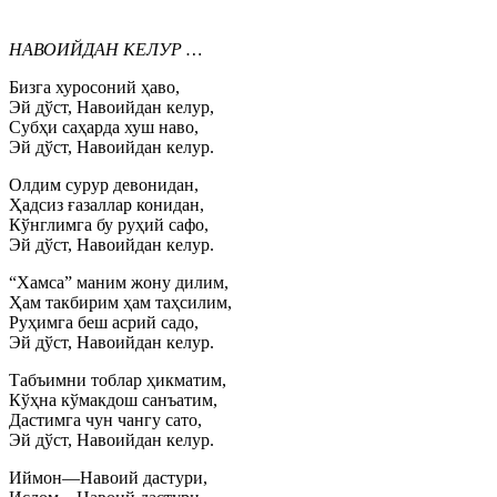
НАВОИЙДАН КЕЛУР …
Бизга хуросоний ҳаво,
Эй дўст, Навоийдан келур,
Субҳи саҳарда хуш наво,
Эй дўст, Навоийдан келур.
Олдим сурур девонидан,
Ҳадсиз ғазаллар конидан,
Кўнглимга бу руҳий сафо,
Эй дўст, Навоийдан келур.
“Хамса” маним жону дилим,
Ҳам такбирим ҳам таҳсилим,
Руҳимга беш асрий садо,
Эй дўст, Навоийдан келур.
Табъимни тоблар ҳикматим,
Кўҳна кўмакдош санъатим,
Дастимга чун чангу сато,
Эй дўст, Навоийдан келур.
Иймон—Навоий дастури,