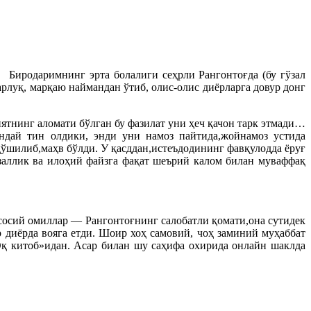
иродаримнинг эрта болалиги сеҳрли Рангонтоғда (бу гўзал
арлуқ, марқаю наймандан ўтиб, олис-олис диёрларга довур донг
иятнинг аломати бўлган бу фазилат уни ҳеч қачон тарк этмади…
ндай тин олдики, энди уни намоз пайтида,жойнамоз устида
шилиб,маҳв бўлди. У қасддан,истеъдодининг фавқулодда ёруғ
заллик ва илоҳий файзга фақат шеърий калом билан муваффақ
сосий омиллар — Рангонтоғнинг салобатли қомати,она сутидек
 диёрда вояга етди. Шоир хоҳ самовий, чоҳ заминий муҳаббат
Оқ китоб»идан. Асар билан шу саҳифа охирида онлайн шаклда