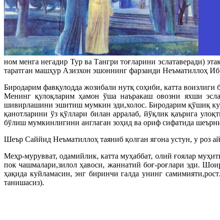
ном менга негадир Тур ва Тангри тоғларини эслатаверади) эта
таратган машҳур Азизхон эшоннинг фарзанди Неъматиллоҳ Ибр
Биродарим фавқулодда жозибали нутқ соҳиби, катта воизлиги б
Менинг қулоқларим ҳамон ўша наъракаш овозни яхши эслай
шивирлашини эшитиш мумкин эди,холос. Биродарим қўшиқ куй
қанотларини ўз қўллари билан арралаб, йўқлик қаърига уло
бўлиш мумкинлигини англаган зоҳид ва ориф сифатида шеърни 
Шеър Саййид Неъматиллоҳ таяниб қолган ягона устун, у роз 
Меҳр-мурувват, одамийлик, катта муҳаббат, олий ғоялар муҳ
пок чашмалари,зилол ҳавоси, жаннатий боғ-роғлари эди. Шои
ҳақида куйламасин, энг биринчи галда унинг самимияти,рос
танишасиз).