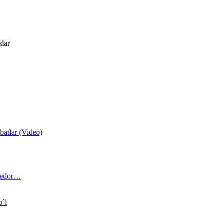
alar
atlar (Video)
 bedor…
o`l