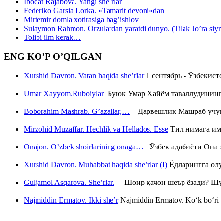
Ibodat Rajabova. Yangi she’rlar
Federiko Garsia Lorka. «Tamarit devoni»dan
Mirtemir domla xotirasiga bag’ishlov
Sulaymon Rahmon. Orzulardan yaratdi dunyo. (Tilak Jo’ra siyrati
Tolibi ilm kerak…
ENG KO’P O’QILGAN
Xurshid Davron. Vatan haqida she’rlar
1 сентябрь - Ўзбекис
Umar Xayyom.Ruboiylar
Буюк Умар Хайём таваллудининг 
Boborahim Mashrab. G’azallar,…
Дарвешлик Машраб учун ш
Mirzohid Muzaffar. Hechlik va Hellados. Esse
Тил нимага им
Onajon. O’zbek shoirlarining onaga…
Ўзбек адабиёти Она ҳ
Xurshid Davron. Muhabbat haqida she’rlar (I)
Ёдларингга ол
Guljamol Asqarova. She’rlar.
Шоир қачон шеър ёзади? Шу с
Najmiddin Ermatov. Ikki she’r
Najmiddin Ermatov. Ko‘k bo‘ri k