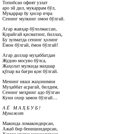
Топибсан офият узлат
аро эй дил, мукаррам бўл,
Муқаррар бу ҳисор ичра
Сенинг мулкинг омон бўлгай.
Агар жавҳар бўлолмассан,
Қорайгай қисматинг, биллаҳ,
Бу зулматда сенинг ҳолинг
Ёмон бўлгай, ёмон бўлгай!
Агар диллар муҳаббатдан
Жудою мосуво бўлса,
Жаҳолат мулкида маҳшар
қўпар ва бағри қон бўлгай.
Менинг икки жаҳонимни
Муҳаббат асрагай, билдим,
Сенинг меҳринг адо бўлган
Куни охир замон бўлгай…
А Ё М А Ҳ Б У Б !
Mуножот
Маконда ломакондирсан,
Ажаб бир бенишондирсан,