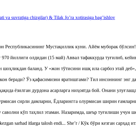
 va suvratiga chizgilar) & Tilak Jo’ra xotirasiga bag’ishlov
тон Республикасининг Мустақиллик куни. Айём муборак бўлси
970 йиллиги олдидан (15 май) Аввал тафаккурда туғилиб, кейи
оҳликдан баланд. У «жон тўтисини ишқ ила сарбоз этай деб
кон беради? Ўз қафасимизни яратишгами? Тил инсоннинг энг д
ақида ёзилган дурдона асарларга ниҳоятда бой. Онани улуғла
урмисан сирли дамларни, Ёдларингга олурмисан ширин ғамларн
аволни кўп таҳлил этаман. Назаримда, шеър туғилиши учун 
ezgan sarhad itlarga talosh endi... She’r / Кўк бўри кезган сарҳад 