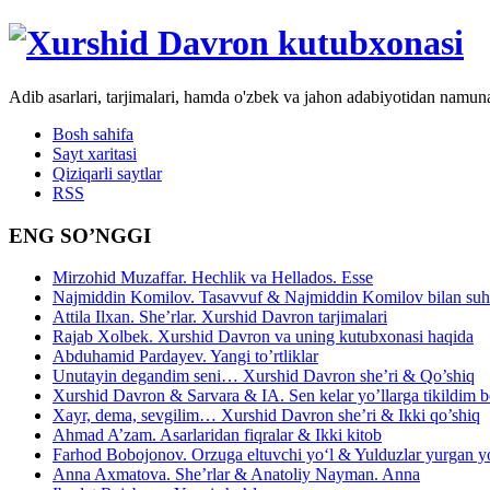
Adib asarlari, tarjimalari, hamda o'zbek va jahon adabiyotidan namun
Bosh sahifa
Sayt xaritasi
Qiziqarli saytlar
RSS
ENG SO’NGGI
Mirzohid Muzaffar. Hechlik va Hellados. Esse
Najmiddin Komilov. Tasavvuf & Najmiddin Komilov bilan suhb
Attila Ilxan. She’rlar. Xurshid Davron tarjimalari
Rajab Xolbek. Xurshid Davron va uning kutubxonasi haqida
Abduhamid Pardayev. Yangi to’rtliklar
Unutayin degandim seni… Xurshid Davron she’ri & Qo’shiq
Xurshid Davron & Sarvara & IA. Sen kelar yo’llarga tikildim
Xayr, dema, sevgilim… Xurshid Davron she’ri & Ikki qo’shiq
Ahmad A’zam. Asarlaridan fiqralar & Ikki kitob
Farhod Bobojonov. Orzuga eltuvchi yo‘l & Yulduzlar yurgan y
Anna Axmatova. She’rlar & Anatoliy Nayman. Anna