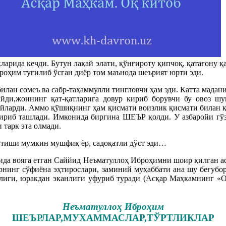
Б
кларида кечди. Бутун лақай элати, қўнғироту қипчоқ, қатағону қ
оҳим туғилиб ўсган диёр том маънода шеърият юрти эди.
илан сомеъ ва сабр-таҳаммулли тингловчи ҳам эди. Катта мадан
ди,жоннинг қат-қатларига довур кириб борувчи бу овоз шу
ларди. Аммо қўшиқнинг ҳам қисмати воизлик қисмати билан қў
қтириб ташлади. Имконида биргина ШЕЪР қолди. У азбаройи гў
тарк эта олмади.
айтиши мумкин мушфиқ ёр, садоқатли дўст эди…
итида вояга етган Саййид Неъматуллоҳ Иброҳимни шоир қилган а
рнинг сўфиёна эҳтирослари, заминий муҳаббати ана шу беғубор
тлиги, юракдан эканлиги уфуриб туради (Асқар Маҳкамнинг «
Неъматуллоҳ Иброҳим
ШЕЪРЛАР,МУХАММАСЛАР,ТЎРТЛИКЛАР