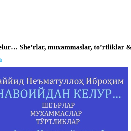
elur… She’rlar, muxammaslar, to’rtliklar
oh