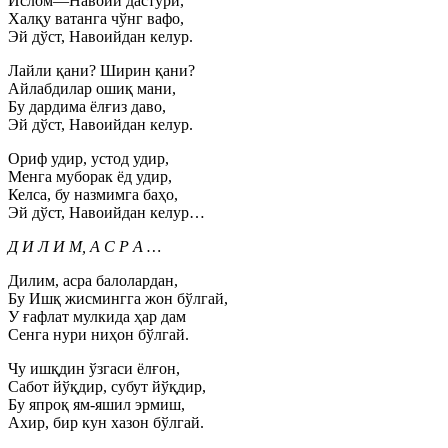
Ислом—Навоий дастури,
Халқу ватанга чўнг вафо,
Эй дўст, Навоийдан келур.
Лайли қани? Ширин қани?
Айлабдилар ошиқ мани,
Бу дардима ёлғиз даво,
Эй дўст, Навоийдан келур.
Ориф удир, устод удир,
Менга муборак ёд удир,
Келса, бу назмимга баҳо,
Эй дўст, Навоийдан келур…
Д И Л И М, А С Р А …
Дилим, асра балолардан,
Бу Ишқ жисмингга жон бўлгай,
У ғафлат мулкида ҳар дам
Сенга нури ниҳон бўлгай.
Чу ишқдин ўзгаси ёлғон,
Сабот йўқдир, субут йўқдир,
Бу япроқ ям-яшил эрмиш,
Ахир, бир кун хазон бўлгай.