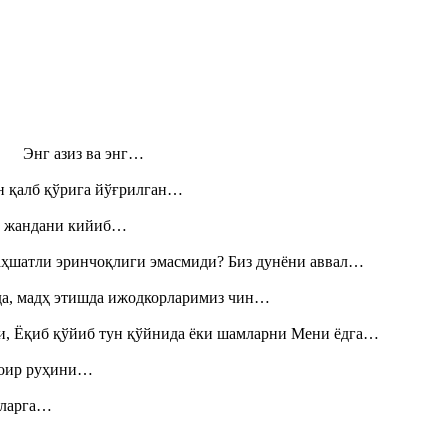
н! Энг азиз ва энг…
н қалб қўрига йўғрилган…
», жандани кийиб…
аҳшатли эринчоқлиги эмасмиди? Биз дунёни аввал…
шда, мадҳ этишда ижодкорларимиз чин…
и, Ёқиб қўйиб тун қўйнида ёки шамларни Мени ёдга…
шоир руҳини…
итларга…