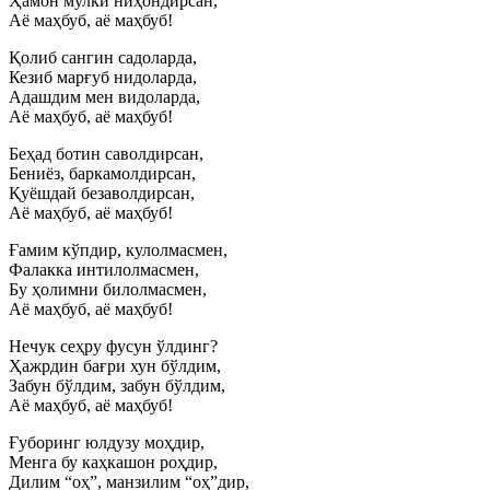
Ҳамон мулки ниҳондирсан,
Аё маҳбуб, аё маҳбуб!
Қолиб сангин садоларда,
Кезиб марғуб нидоларда,
Адашдим мен видоларда,
Аё маҳбуб, аё маҳбуб!
Беҳад ботин саволдирсан,
Бениёз, баркамолдирсан,
Қуёшдай безаволдирсан,
Аё маҳбуб, аё маҳбуб!
Ғамим кўпдир, кулолмасмен,
Фалакка интилолмасмен,
Бу ҳолимни билолмасмен,
Аё маҳбуб, аё маҳбуб!
Нечук сеҳру фусун ўлдинг?
Ҳажрдин бағри хун бўлдим,
Забун бўлдим, забун бўлдим,
Аё маҳбуб, аё маҳбуб!
Ғуборинг юлдузу моҳдир,
Менга бу каҳкашон роҳдир,
Дилим “оҳ”, манзилим “оҳ”дир,