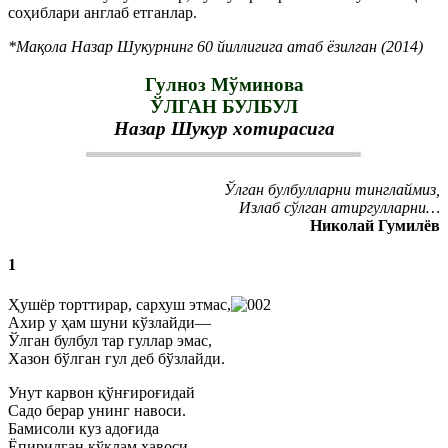
соҳиблари англаб етганлар.
*Мақола Назар Шукурнинг 60 йиллигига атаб ёзилган (2014)
Гулноз Мўминова
ЎЛГАН БУЛБУЛ
Назар Шукур хотирасига
Ўлган булбулларни тинглаймиз,
Излаб сўлган атиргулларни…
Николай Гумилёв
1
Ҳушёр торттирар, сархуш этмас,
Ахир у ҳам шуни кўзлайди—
Ўлган булбул тар гуллар эмас,
Хазон бўлган гул деб бўзлайди.
Унут карвон қўнғироғидай
Садо берар унинг навоси.
Бамисоли куз адоғида
Ёпирилган кўклам ҳавоси.