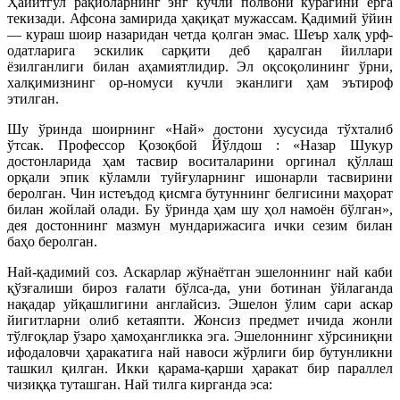
Ҳайитгул рақибларнинг энг кучли полвони курагини ерга
текизади. Афсона замирида ҳақиқат мужассам. Қадимий ўйин
— кураш шоир назаридан четда қолган эмас. Шеър халқ урф-
одатларига эскилик сарқити деб қаралган йиллари
ёзилганлиги билан аҳамиятлидир. Эл оқсоқолининг ўрни,
халқимизнинг ор-номуси кучли эканлиги ҳам эътироф
этилган.
Шу ўринда шоирнинг «Най» достони хусусида тўхталиб
ўтсак. Профессор Қозоқбой Йўлдош : «Назар Шукур
достонларида ҳам тасвир воситаларини оргинал қўллаш
орқали эпик кўламли туйғуларнинг ишонарли тасвирини
беролган. Чин истеъдод қисмга бутуннинг белгисини маҳорат
билан жойлай олади. Бу ўринда ҳам шу ҳол намоён бўлган»,
дея достоннинг мазмун мундарижасига ички сезим билан
баҳо беролган.
Най-қадимий соз. Аскарлар жўнаётган эшелоннинг най каби
қўзғалиши бироз ғалати бўлса-да, уни ботинан ўйлаганда
нақадар уйқашлигини англайсиз. Эшелон ўлим сари аскар
йигитларни олиб кетаяпти. Жонсиз предмет ичида жонли
тўлғоқлар ўзаро ҳамоҳангликка эга. Эшелоннинг хўрсиниқни
ифодаловчи ҳаракатига най навоси жўрлиги бир бутунликни
ташкил қилган. Икки қарама-қарши ҳаракат бир параллел
чизиққа туташган. Най тилга кирганда эса: