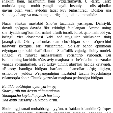
shaklini ham, mazmunini ham o’zgartirmaydi. U -tarix. Tarix
muhrida qotgan muhit yangilanmaydi. Insoniyatni olis ajdodlar
qavmi bilan yosh avlodni faqat kuy birlashtiradi. Doston ana
shunday ohang va mazmunga qurilganligi bilan qimmatlidir.
Nazar Shukur mustabid Sho’ro tuzumida yashagan. Dahriylik
dovuli qo’pgan davrda fikr erkinligi falajlangan. Ammo uning
she’riyatida sog’lom fikr nafasi ufurib turadi. Idrok qalb mehrobi-yu,
ko’ngil xizr chashmasi kabi sof tuyg’ular silsilasidan tiniq
jaranglaydi. Ohang afsunlashidan cho’chigan shoir o’quvchini
tasavvur ko’zgusi sari yuzlantiradi. So’zlar bahor epkinidan
eriyotgan qor kabi shaffoflanadi. Shaffoflik vujudga ilohiy nurdek
singadi va ruhiyat manzaralarini yorishtirib yuboradi. Bu
iste’dodning kuchidir. «Yassaviy maqbarasi» she’rida bu manzaralar
yanada yorqinlashadi. Gap turkiy tilning ulug’ligi haqida ketayapti.
«Enasoy bandiga bitilgan harflar»ni shamollar o’qiganligi-yu,
osmon,oy, yulduz o’rganganligini mustabid tuzum kuychilariga
eslatmoqda shoir. Chunki yozuvlar maqbara peshtoqiga bitilgan.
Bu tilda qo’shiqlar aytdi yarim oy,
Shart yirtib tun degan chimmatlarini.
Shomgacha kuyladi quyosh horimay
Yod aytib Yassaviy «Hikmat»larini.
Shoirning jasorati muhabbatga uyg’un, nafratdan balanddir. Qo’rquv