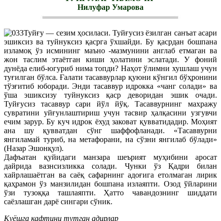
Нилуфар Умарова
Туйғу — сезим ҳосиласи. Туйғусиз ёзилган санъат асари
эшиксиз ва туйнуксиз қасрга ўхшайди. Бу қасрдан бошпана
изламоқ ўз исмининг маъно -мазмунини англаб етмаган ва
жон таслим этаётган киши ҳолатини эслатади. У фоний
дунёда елиб-югуриб нима топди? Наҳот ўлимни хушлаш учун
туғилган бўлса. Ғалати тасаввурлар қуюни кўнгил бўҳронини
тўзғитиб юборади. Энди тасаввур идрокка «чанг солади» ва
ўша эшиксизу туйнуксиз қаср деворидан эшик очади.
Туйғусиз тасаввур сари йўл йўқ. Тасаввурнинг махражу
сувратини уйғунлаштириш учун тасвир ҳалқасини узгувчи
ечим зарур. Бу куч идрок ёхуд заковат қувватидадир. Моҳият
ана шу қувватдан сўнг шаффофланади. «Тасаввурни
янгиламай туриб, на метафорани, на сўзни янгилаб бўлади»
(Назар Эшонқул).
Дафъатан қуйидаги манзара шеърият муҳибини аросат
дайрида вазнсизликка солади. Чунки ўз Қадри билан
хайрлашаётган ва саёқ сафарнинг адоғига етолмаган лирик
қаҳрамон ўз манзилидан бошпана излаяпти. Озод ўйларини
ўзи тузоққа ташлаяпти. Ҳатто чавандознинг шиддати
саёзлашган дарё сингари сўник.
Қуёшга кафтини тутган адирлар