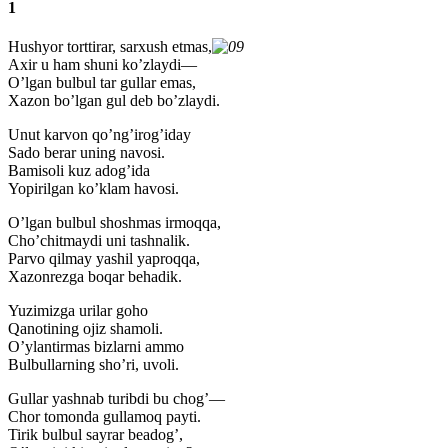
1
Hushyor torttirar, sarxush etmas,
Axir u ham shuni ko’zlaydi—
O’lgan bulbul tar gullar emas,
Xazon bo’lgan gul deb bo’zlaydi.
Unut karvon qo’ng’irog’iday
Sado berar uning navosi.
Bamisoli kuz adog’ida
Yopirilgan ko’klam havosi.
O’lgan bulbul shoshmas irmoqqa,
Cho’chitmaydi uni tashnalik.
Parvo qilmay yashil yaproqqa,
Xazonrezga boqar behadik.
Yuzimizga urilar goho
Qanotining ojiz shamoli.
O’ylantirmas bizlarni ammo
Bulbullarning sho’ri, uvoli.
Gullar yashnab turibdi bu chog’—
Chor tomonda gullamoq payti.
Tirik bulbul sayrar beadog’,