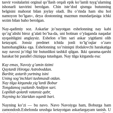
tasvir vositalarini orginal qo’llash orqali epik ko’lamli tuyg’ularning
ishonarli tasvirini berolgan. Chin iste’dod qismga butunning
belgisini mahorat bilan joylay oladi. Bu o’rinda ham shu hol
namoyon bo’lgan», deya dostonning mazmun mundarijasiga ichki
sezim bilan baho berolgan.
Nay-qadimiy soz. Askarlar jo’nayotgan eshelonning nay kabi
qo’zg’alishi biroz g’alati bo’lsa-da, uni botinan o’ylaganda naqadar
uyqashligini anglaysiz. Eshelon o’lim sari askar yigitlarni olib
ketayapti. Jonsiz predmet ichida jonli to’lg’oqlar o’zaro
hamohanglikka ega. Eshelonning xo’rsiniqni ifodalovchi harakatiga
nay navosi jo’rligi bir butunlikni tashkil qilgan. Ikki qarama-qarshi
harakat bir parallel chiziqqa tutashgan. Nay tilga kirganda esa:
Kuy emas, Navoiy g’amin tizimi
Qaytardi Hirotga Astroboddan.
Baribir, axtarib yurtning isini
Uning sog’inchlari tushmasdi otdan.
Nay tilga kirganda yig’lardi Bobur
Tongdanoq yuzlanib Andijon sari.
Lopillab qolardi vatansiz qabr,
Nayning ko’zlaridan oqardi bari.
Nayning ko’zi — bu navo. Navo Navoiyga ham, Boburga ham
zamondosh.Eshelonda urushga ketayotgan askarlargayam tanish. U