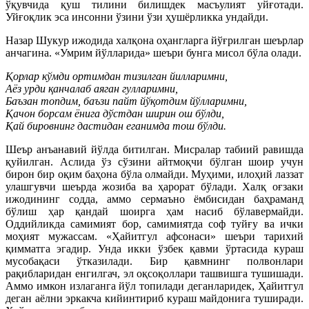
ўқувчида қуш тилини билишдек масъулият уйғотади.
Уйғоқлик эса инсонни ўзини ўзи ҳушёрликка ундайди.
Назар Шукур ижодида халқона оҳангларга йўғрилган шеърлар
анчагина. «Умрим йўлларида» шеъри бунга мисол бўла олади.
Қорлар кўмди ортимдан тизилган йилларимни,
Аёз урди қанчалаб аяган гулларимни,
Баъзан топдим, баъзи пайт йўқотдим йўлларимни,
Қачон борсам ёнига дўстдан ширин ош бўлди,
Қай бировнинг дастидан еганимда тош бўлди.
Шеър анъанавий йўлда битилган. Мисралар табиий равишда
қуйилган. Аслида ўз сўзини айтмоқчи бўлган шоир учун
бирон бир оқим баҳона бўла олмайди. Муҳими, илоҳий лаззат
улашгувчи шеърда жозиба ва ҳарорат бўлади. Халқ оғзаки
ижодининг содда, аммо сермаъно ёмбисидан баҳраманд
бўлиш ҳар қандай шоирга ҳам насиб бўлавермайди.
Оддийликда самимият бор, самимиятда соф туйғу ва ички
моҳият мужассам. «Ҳайитгул афсонаси» шеъри тарихий
қимматга эгадир. Унда икки ўзбек қавми ўртасида кураш
мусобақаси ўтказилади. Бир қавмнинг полвонлари
рақибларидан енгилгач, эл оқсоқоллари ташвишга тушишади.
Аммо имкон излаганга йўл топилади деганларидек, Ҳайитгул
деган аёлни эркакча кийинтириб кураш майдонига туширади.