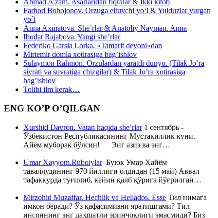
Ahmad A’zam. Asarlaridan fiqralar & Ikki kitob
Farhod Bobojonov. Orzuga eltuvchi yo‘l & Yulduzlar yurgan
yo`l
Anna Axmatova. She’rlar & Anatoliy Nayman. Anna
Ibodat Rajabova. Yangi she’rlar
Federiko Garsia Lorka. «Tamarit devoni»dan
Mirtemir domla xotirasiga bag’ishlov
Sulaymon Rahmon. Orzulardan yaratdi dunyo. (Tilak Jo’ra
siyrati va suvratiga chizgilar) & Tilak Jo’ra xotirasiga
bag’ishlov
Tolibi ilm kerak…
ENG KO’P O’QILGAN
Xurshid Davron. Vatan haqida she’rlar
1 сентябрь -
Ўзбекистон Республикасининг Мустақиллик куни.
Айём муборак бўлсин! Энг азиз ва энг…
Umar Xayyom.Ruboiylar
Буюк Умар Хайём
таваллудининг 970 йиллиги олдидан (15 май) Аввал
тафаккурда туғилиб, кейин қалб қўрига йўғрилган…
Mirzohid Muzaffar. Hechlik va Hellados. Esse
Тил нимага
имкон беради? Ўз қафасимизни яратишгами? Тил
инсоннинг энг даҳшатли эринчоқлиги эмасмиди? Биз