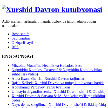
Adib asarlari, tarjimalari, hamda o'zbek va jahon adabiyotidan
namunalar
Bosh sahifa
Sayt xaritasi
Qiziqarli saytlar
RSS
ENG SO’NGGI
Mirzohid Muzaffar. Hechlik va Hellados. Esse
Najmiddin Komilov. Tasavvuf & Najmiddin Komilov bilan
suhbatlar (Video)
Attila Ilxan. She’rlar. Xurshid Davron tarjimalari
Rajab Xolbek. Xurshid Davron va uning kutubxonasi haqida
Abduhamid Pardayev. Yangi to’rtliklar
Unutayin degandim seni… Xurshid Davron she’ri & Qo’shiq
Xurshid Davron & Sarvara & IA. Sen kelar yo’llarga tikildim
bedor…
Xayr, dema, sevgilim… Xurshid Davron she’ri & Ikki qo’shiq