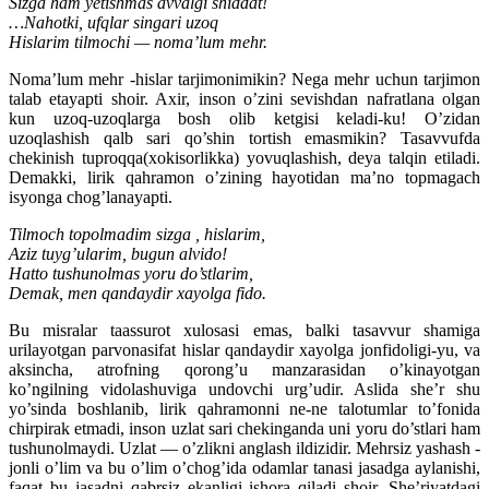
Sizga ham yetishmas avvalgi shiddat!
…Nahotki, ufqlar singari uzoq
Hislarim tilmochi — noma’lum mehr.
Noma’lum mehr -hislar tarjimonimikin? Nega mehr uchun tarjimon
talab etayapti shoir. Axir, inson o’zini sevishdan nafratlana olgan
kun uzoq-uzoqlarga bosh olib ketgisi keladi-ku! O’zidan
uzoqlashish qalb sari qo’shin tortish emasmikin? Tasavvufda
chekinish tuproqqa(xokisorlikka) yovuqlashish, deya talqin etiladi.
Demakki, lirik qahramon o’zining hayotidan ma’no topmagach
isyonga chog’lanayapti.
Tilmoch topolmadim sizga , hislarim,
Aziz tuyg’ularim, bugun alvido!
Hatto tushunolmas yoru do’stlarim,
Demak, men qandaydir xayolga fido.
Bu misralar taassurot xulosasi emas, balki tasavvur shamiga
urilayotgan parvonasifat hislar qandaydir xayolga jonfidoligi-yu, va
aksincha, atrofning qorong’u manzarasidan o’kinayotgan
ko’ngilning vidolashuviga undovchi urg’udir. Aslida she’r shu
yo’sinda boshlanib, lirik qahramonni ne-ne talotumlar to’fonida
chirpirak etmadi, inson uzlat sari chekinganda uni yoru do’stlari ham
tushunolmaydi. Uzlat — o’zlikni anglash ildizidir. Mehrsiz yashash -
jonli o’lim va bu o’lim o’chog’ida odamlar tanasi jasadga aylanishi,
faqat bu jasadni qabrsiz ekanligi ishora qiladi shoir. She’riyatdagi