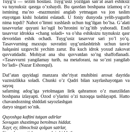
Tuyg’u — sezim hosilasi. Tuyg’usiz yozilgan san’at asari eshiksiz
va tuynuksiz qasrga o’xshaydi. Bu qasrdan boshpana izlamoq o’z
ismining ma’no -mazmunini anglab yetmagan va jon taslim
etayotgan kishi holatini eslatadi. U foniy dunyoda yelib-yugurib
nima topdi? Nahot o’limni xushlash uchun tug’ilgan bo’lsa. G’alati
tasavvurlar quyuni ko’ngil bo’hronini to’zg’itib yuboradi. Endi
tasavvur idrokka «chang soladi» va o’sha eshiksizu tuynuksiz qasr
devoridan eshik ochadi. Tuyg’usiz tasavvur sari yo’l yo’q.
Tasavvurning maxraju suvratini uyg’unlashtirish uchun tasvir
halqasini uzguvchi yechim zarur. Bu kuch idrok yoxud zakovat
quvvatidadir. Mohiyat ana shu quvvatdan so’ng shaffoflanadi.
«Tasavvurni yangilamay turib, na metaforani, na so’zni yangilab
bo’ladi» (Nazar Eshonqul).
Daf’atan quyidagi manzara she’riyat muhibini arosat dayrida
vaznsizlikka soladi. Chunki o’z Qadri bilan xayrlashayotgan va
sayoq
safarning adog’iga yetolmagan lirik qahramon o’z manzilidan
boshpana izlayapti. Ozod o’ylarini o’zi tuzoqqa tashlayapti. Hatto
chavandozning shiddati sayozlashgan
daryo singari so’nik.
Quyoshga kaftini tutgan adirlar
Sovugan shaxtimga berolmas hiddat.
Xayr, ey, tilmochsiz qolgan satrlar,