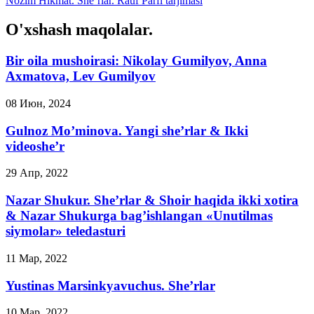
Nozim Hikmat. She’rlar. Rauf Parfi tarjimasi
O'xshash maqolalar.
Bir oila mushoirasi: Nikolay Gumilyov, Anna
Axmatova, Lev Gumilyov
08 Июн, 2024
Gulnoz Mo’minova. Yangi she’rlar & Ikki
videoshe’r
29 Апр, 2022
Nazar Shukur. She’rlar & Shoir haqida ikki xotira
& Nazar Shukurga bag’ishlangan «Unutilmas
siymolar» teledasturi
11 Мар, 2022
Yustinas Marsinkyavuchus. She’rlar
10 Мар, 2022