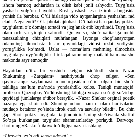
ishora barmoq uchlaridan iz olish kabi jonli ashyodir. Tuyg’usiz
yashash yolg’on hayotdir. Rost yashash esa iztirob alangasida
yonish ila barobar. O’tli hislariga vido aytganlargina yashashni rad
etadi. Nega endi? O’t- jaholat ajdohasi. O’t balosi har qanday pokiza
tuyg’ularni o’z domiga tortadi va jizg’anak etib kuydiradi. Tuyg’usiz
olam och va yirtqich sahrodir. Qolaversa, she’r xaritasiga muhit
tanazzulining chiziqlari muhrlangan. Isyonga chog’lanayotgan
odamning tilmochsiz hislar quyunidagi vidosi uzlat vodiysini
yorug’likka ko’madi. Uzlat — noma’lum mehrning tilmochsiz
tuyg’ularga uyg’unligidir. Lirik qahramonning matlabi ham ana shu
makonda sayr etmoqdir.
Hayotdan o’ttiz bir yoshida ketgan iste’dodli shoir Nazar
Shukurning «Zarqalam» nashriyotida chop etilgan «Sen
qaytmasang» saylanmasi mundarijasidan o’rin olgan bir she’ri
tahliliga ma’lum ma’noda yondashdik, xolos. Taniqli munaqqid,
professor Qozoqboy Yo’ldoshning kitobga yozgan so’ngi so’zidagi
quyidagi jumlalarga e’tibor beraylik. «Nazar Shukur orginal poetik
nazarga ega shoir edi. Shuning uchun ham u olam hodisalarini
mutlaqo betakror yo’sinda idrok etadi va tasvirlay biladi». Bu chin
gap. Shoir pokiza tuyg’ular tarjimonidir. Uning she’riyatda shaffof
So’zga burkangan tuyg’ular shamnamlarday porlaydi. Darvoqe,
shoirning «Raskol`nikov» to’rtligiga nazar tashlang.
«Lizaveta, yo’q edi senga adovat!..»