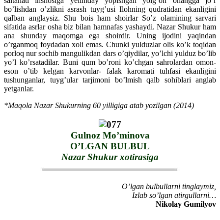
saltanati inshosiga yelimday yopishgan yolg’on ohangga jo’r
bo’lishdan o’zlikni asrash tuyg’usi Ilohning qudratidan ekanligini
qalban anglaysiz. Shu bois ham shoirlar So’z olamining sarvari
sifatida asrlar osha biz bilan hamnafas yashaydi. Nazar Shukur ham
ana shunday maqomga ega shoirdir. Uning ijodini yaqindan
o’rganmoq foydadan xoli emas. Chunki yulduzlar olis ko’k toqidan
porloq nur sochib mangulikdan dars o’qiydilar, yo’lchi yulduz bo’lib
yo’l ko’rsatadilar. Buni qum bo’roni ko’chgan sahrolardan omon-
eson o’tib kelgan karvonlar- falak karomati tuhfasi ekanligini
tushunganlar, tuyg’ular tarjimoni bo’lmish qalb sohiblari anglab
yetganlar.
*Maqola Nazar Shukurning 60 yilligiga atab yozilgan (2014)
Gulnoz Mo’minova
O’LGAN BULBUL
Nazar Shukur xotirasiga
O’lgan bulbullarni tinglaymiz,
Izlab so’lgan atirgullarni…
Nikolay Gumilyov