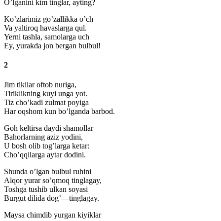
O’lganini kim tinglar, ayting?
Ko’zlarimiz go’zallikka o’ch
Va yaltiroq havaslarga qul.
Yerni tashla, samolarga uch
Ey, yurakda jon bergan bulbul!
2
Jim tikilar oftob nuriga,
Tiriklikning kuyi unga yot.
Tiz cho’kadi zulmat poyiga
Har oqshom kun bo’lganda barbod.
Goh keltirsa daydi shamollar
Bahorlarning aziz yodini,
U bosh olib tog’larga ketar:
Cho’qqilarga aytar dodini.
Shunda o’lgan bulbul ruhini
Alqor yurar so’qmoq tinglagay,
Toshga tushib ulkan soyasi
Burgut dilida dog’—tinglagay.
Maysa chimdib yurgan kiyiklar