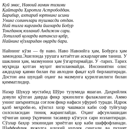
Куй эмас, Навоий ғамин тизими
Қайтарди Ҳиротга Астрободдан.
Барибир, ахтариб юртнинг исини
Унинг соғинчлари тушмасди отдан.
Най тилга кирганда йиғларди Бобур
Тонгданоқ юзланиб Андижон сари.
Лопиллаб қоларди ватансиз қабр,
Найнинг кўзларидан оқарди бари.
Найнинг кўзи — бу наво. Наво Навоийга ҳам, Бобурга ҳам
замондош.Эшелонда урушга кетаётган аскарларгаям таниш. У
шаклини ҳам, мазмунини ҳам ўзгартирмайди. У -тарих. Тарих
муҳрида қотган муҳит янгиланмайди. Инсониятни олис
аждодлар қавми билан ёш авлодни фақат куй бирлаштиради.
Достон ана шундай оҳанг ва мазмунга қурилганлиги билан
қимматлидир.
Назар Шукур мустабид Шўро тузумида яшаган. Даҳрийлик
довули қўпган даврда фикр эркинлиги фалажланган. Аммо
унинг шеъриятида соғлом фикр нафаси уфуриб туради. Идрок
қалб меҳроби-ю, кўнгил хизр чашмаси каби соф туйғулар
силсиласидан тиниқ жаранглайди. Оҳанг афсунлашидан
чўчиган шоир ўқувчини тасаввур кўзгуси сари юзлантиради.
Сўзлар баҳор эпкинидан эриётган қор каби шаффофланади.
Шаффофлик вужудга илоҳий нурдек сингади ва руҳият