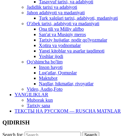
Tasavvuf tarixi, va adabiyoti
Jadidlik tarixi va adabiyoti
Jahon adabiyoti va madaniyati
Turk xalqlari tarixi, adabiyoti, madaniyati
O'zbek tarixi, adabiyoti va madaniyati
Ona tili va Milliy alifbo
San'at va Musiqiy meros
Tarixiy hujjatlar, nodir qo'lyozmalar
Xotira va yodnomalar
Yangi kitoblar va asarlar taqdimoti
Yoshlar ijodi
Qo'shimcha bo'lim
Inson hayoti
Lug'atlar, Qomuslar
Maktubot
Naqllar, hikmatlar, rivoyatlar
Video, Audio,Foto
YANGILIKLAR
Muborak kun
Tarixiy sana
ТЕКСТЫ НА РУССКОМ — RUSCHA MATNLAR
QIDIRISH
Search for: