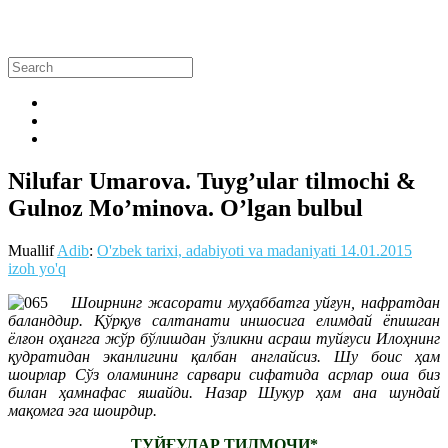
Nilufar Umarova. Tuyg’ular tilmochi &
Gulnoz Mo’minova. O’lgan bulbul
Muallif
Adib
:
O'zbek tarixi, adabiyoti va madaniyati
14.01.2015
izoh yo'q
Шоирнинг жасорати муҳаббатга уйғун, нафратдан
баланддир. Қўрқув салтанати иншосига елимдай ёпишган
ёлғон оҳангга жўр бўлишдан ўзликни асраш туйғуси Илоҳнинг
қудратидан эканлигини қалбан англайсиз. Шу боис ҳам
шоирлар Сўз оламининг сарвари сифатида асрлар оша биз
билан ҳамнафас яшайди. Назар Шукур ҳам ана шундай
мақомга эга шоирдир.
ТУЙҒУЛАР ТИЛМОЧИ*