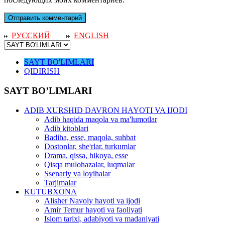
РУССКИЙ
ENGLISH
SAYT BO'LIMLARI
QIDIRISH
SAYT BO’LIMLARI
ADIB XURSHID DAVRON HAYOTI VA IJODI
Adib haqida maqola va ma'lumotlar
Adib kitoblari
Badiha, esse, maqola, suhbat
Dostonlar, she'rlar, turkumlar
Drama, qissa, hikoya, esse
Qisqa mulohazalar, luqmalar
Ssenariy va loyihalar
Tarjimalar
KUTUBXONA
Alisher Navoiy hayoti va ijodi
Amir Temur hayoti va faoliyati
Islom tarixi, adabiyoti va madaniyati