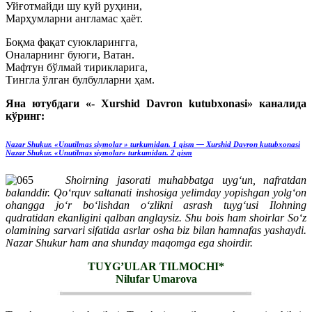
Уйғотмайди шу куй руҳини,
Марҳумларни англамас ҳаёт.
Боқма фақат суюкларингга,
Оналарнинг буюги, Ватан.
Мафтун бўлмай тирикларига,
Тингла ўлган булбулларни ҳам.
Яна ютубдаги «- Xurshid Davron kutubxonasi» каналида
кўринг:
Nazar Shukur. «Unutilmas siymolar » turkumidan. 1 qism — Xurshid Davron kutubxonasi
Nazar Shukur. «Unutilmas siymolar» turkumidan. 2 qism
Shoirning jasorati muhabbatga uygʻun, nafratdan
balanddir. Qoʻrquv saltanati inshosiga yelimday yopishgan yolgʻon
ohangga joʻr boʻlishdan oʻzlikni asrash tuygʻusi Ilohning
qudratidan ekanligini qalban anglaysiz. Shu bois ham shoirlar Soʻz
olamining sarvari sifatida asrlar osha biz bilan hamnafas yashaydi.
Nazar Shukur ham ana shunday maqomga ega shoirdir.
TUYG’ULAR TILMOCHI*
Nilufar Umarova