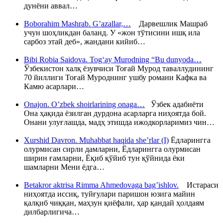
дунёни аввал…
Boborahim Mashrab. G’azallar,…
Дарвешлик Машраб
учун шоҳликдан баланд. У «жон тўтисини ишқ ила
сарбоз этай деб», жандани кийиб…
Bibi Robia Saidova. Tog‘ay Murodning “Bu dunyoda…
Ўзбекистон халқ ёзувчиси Тоғай Мурод таваллудининг
70 йиллиги Тоғай Муроднинг ушбу романи Кафка ва
Камю асарлари…
Onajon. O’zbek shoirlarining onaga…
Ўзбек адабиёти
Она ҳақида ёзилган дурдона асарларга ниҳоятда бой.
Онани улуғлашда, мадҳ этишда ижодкорларимиз чин…
Xurshid Davron. Muhabbat haqida she’rlar (I)
Ёдларингга
олурмисан сирли дамларни, Ёдларингга олурмисан
ширин ғамларни, Ёқиб қўйиб тун қўйнида ёки
шамларни Мени ёдга…
Betakror aktrisa Rimma Ahmedovaga bag’ishlov.
Истараси
ниҳоятда иссиқ, туйғулари паришон юзига майин
қалқиб чиққан, маҳзун қиёфали, ҳар қандай ҳолдаям
дилбарлигича…