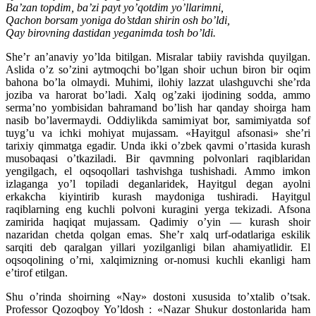
Ba’zan topdim, ba’zi payt yo’qotdim yo’llarimni,
Qachon borsam yoniga do’stdan shirin osh bo’ldi,
Qay birovning dastidan yeganimda tosh bo’ldi.
She’r an’anaviy yo’lda bitilgan. Misralar tabiiy ravishda quyilgan.
Aslida o’z so’zini aytmoqchi bo’lgan shoir uchun biron bir oqim
bahona bo’la olmaydi. Muhimi, ilohiy lazzat ulashguvchi she’rda
joziba va harorat bo’ladi. Xalq og’zaki ijodining sodda, ammo
serma’no yombisidan bahramand bo’lish har qanday shoirga ham
nasib bo’lavermaydi. Oddiylikda samimiyat bor, samimiyatda sof
tuyg’u va ichki mohiyat mujassam. «Hayitgul afsonasi» she’ri
tarixiy qimmatga egadir. Unda ikki o’zbek qavmi o’rtasida kurash
musobaqasi o’tkaziladi. Bir qavmning polvonlari raqiblaridan
yengilgach, el oqsoqollari tashvishga tushishadi. Ammo imkon
izlaganga yo’l topiladi deganlaridek, Hayitgul degan ayolni
erkakcha kiyintirib kurash maydoniga tushiradi. Hayitgul
raqiblarning eng kuchli polvoni kuragini yerga tekizadi. Afsona
zamirida haqiqat mujassam. Qadimiy o’yin — kurash shoir
nazaridan chetda qolgan emas. She’r xalq urf-odatlariga eskilik
sarqiti deb qaralgan yillari yozilganligi bilan ahamiyatlidir. El
oqsoqolining o’rni, xalqimizning or-nomusi kuchli ekanligi ham
e’tirof etilgan.
Shu o’rinda shoirning «Nay» dostoni xususida to’xtalib o’tsak.
Professor Qozoqboy Yo’ldosh : «Nazar Shukur dostonlarida ham