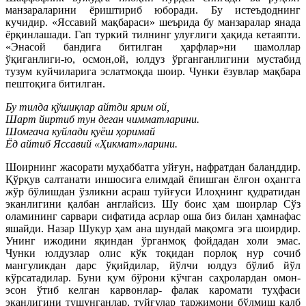
манзараларини ёриштириб юборади. Бу истеъдоднинг
кучидир. «Яссавий мақбараси» шеърида бу манзаралар янада
ёрқинлашади. Гап туркий тилнинг улуғлиги ҳақида кетаяпти.
«Энасой бандига битилган ҳарфлар»ни шамоллар
ўқиганлиги-ю, осмон,ой, юлдуз ўрганганлигини мустабид
тузум куйчиларига эслатмоқда шоир. Чунки ёзувлар мақбара
пештоқига битилган.
Бу тилда қўшиқлар айтди ярим ой,
Шарт йиртиб тун деган чимматларини.
Шомгача куйлади қуёш ҳоримай
Ёд айтиб Яссавий «Ҳикмат»ларини.
Шоирнинг жасорати муҳаббатга уйғун, нафратдан баланддир.
Қўрқув салтанати иншосига елимдай ёпишган ёлғон оҳангга
жўр бўлишдан ўзликни асраш туйғуси Илоҳнинг қудратидан
эканлигини қалбан англайсиз. Шу боис ҳам шоирлар Сўз
оламининг сарвари сифатида асрлар оша биз билан ҳамнафас
яшайди. Назар Шукур ҳам ана шундай мақомга эга шоирдир.
Унинг ижодини яқиндан ўрганмоқ фойдадан холи эмас.
Чунки юлдузлар олис кўк тоқидан порлоқ нур сочиб
мангуликдан дарс ўқийдилар, йўлчи юлдуз бўлиб йўл
кўрсатадилар. Буни қум бўрони кўчган саҳролардан омон-
эсон ўтиб келган карвонлар- фалак каромати туҳфаси
эканлигини тушунганлар, туйғулар таржимони бўлмиш қалб