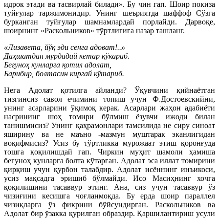
идрок этади ва тасвирлай билади». Бу чин гап. Шоир покиза
туйғулар таржимонидир. Унинг шеъриятда шаффоф Сўзга
бурканган туйғулар шамнамлардай порлайди. Дарвоқе,
шоирнинг «Раскольников» тўртлигига назар ташланг.
«Лизавета, йўқ эди сенга адоват!..»
Даҳшатдан мурдадай кетар кўкариб.
Бегуноҳ кунларга қотил адолат,
Барибир, болтасин киргай кўтариб.
Нега Адолат қотилга айланди? Ўқувчини қийнаётган
тизгинсиз савол ечимини топиш учун Ф.Достоевскийни,
унинг асарларини ўқимоқ керак. Асарлари жаҳон адабиёти
насрининг шоҳ томири бўлмиш ёзувчи ижоди билан
танишмисиз? Унинг қаҳрамонлари тамсилида не сиру синоат
яширину ва не маъно -мазмун муштарак эканлигидан
воқифмисиз? Усиз бу тўртликка мурожаат этиш қоронғуда
тошга қоқилишдай гап. Чиркин муҳит шамоли ҳамиша
бегуноҳ кунларга болта кўтарган. Адолат эса иллат томирини
қирқиш учун қурбон талабдир. Адолат исённинг инъикоси,
усиз мақсадга эришиб бўлмайди. Исо Масиҳнинг хочга
қоқилишини тасаввур этинг. Ана, сиз учун тасаввур ўз
чизиғини кесишга чоғланмоқда. Бу ерда шоир параллел
чизиқларга ўз фикрини бўйсундирган. Раскольников ва
Адолат бир ўзакка қурилган образдир. Қаршилантириш усули