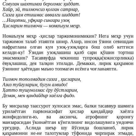
Совуган шахтимга беролмас ҳиддат.
Хайр, эй, тилмочсиз қолган сатрлар,
Сизга ҳам етишмас аввалги шиддат!
…Наҳотки, уфқлар сингари узоқ
Ҳисларим тилмочи — номаълум меҳр.
Номаълум меҳр -ҳислар таржимонимикин? Нега меҳр учун
таржимон талаб этаяпти шоир. Ахир, инсон ўзини севишдан
нафратлана олган кун узоқ-узоқларга бош олиб кетгиси
келади-ку! Ўзидан узоқлашиш қалб сари қўшин тортиш
эмасмикин? Тасаввуфда чекиниш тупроққа(хокисорликка)
ёвуқлашиш, дея талқин этилади. Демакки, лирик қаҳрамон
ўзининг ҳаётидан маъно топмагач исёнга чоғланаяпти.
Тилмоч тополмадим сизга , ҳисларим,
Азиз туйғуларим, бугун алвидо!
Ҳатто тушунолмас ёру дўстларим,
Демак, мен қандайдир хаёлга фидо.
Бу мисралар таассурот хулосаси эмас, балки тасаввур шамига
урилаётган парвонасифат ҳислар қандайдир хаёлга
жонфидолиги-ю, ва аксинча, атрофнинг қоронғу
манзарасидан ўкинаётган кўнгилнинг видолашувига ундовчи
урғудир. Аслида шеър шу йўсинда бошланиб, лирик
қаҳрамонни не-не талотумлар тўфонида чирпирак этмади,