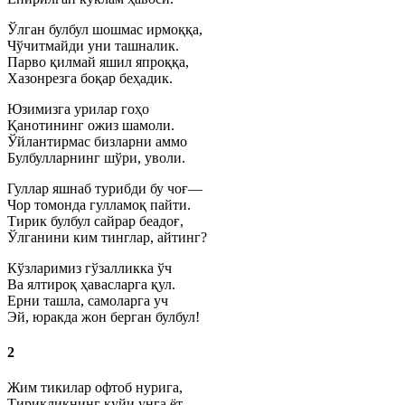
Ўлган булбул шошмас ирмоққа,
Чўчитмайди уни ташналик.
Парво қилмай яшил япроққа,
Хазонрезга боқар беҳадик.
Юзимизга урилар гоҳо
Қанотининг ожиз шамоли.
Ўйлантирмас бизларни аммо
Булбулларнинг шўри, уволи.
Гуллар яшнаб турибди бу чоғ—
Чор томонда гулламоқ пайти.
Тирик булбул сайрар беадоғ,
Ўлганини ким тинглар, айтинг?
Кўзларимиз гўзалликка ўч
Ва ялтироқ ҳавасларга қул.
Ерни ташла, самоларга уч
Эй, юракда жон берган булбул!
2
Жим тикилар офтоб нурига,
Тирикликнинг куйи унга ёт.