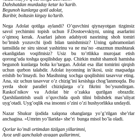
Dahshatdan murdaday ketar ko’karib.
Begunoh kunlarga qotil adolat,
Baribir, boltasin kirgay ko’tarib.
Nega Adolat qotilga aylandi? O’quvchini qiynayotgan tizginsiz
savol yechimini topish uchun F.Dostoevskiyni, uning asarlarini
o’qimoq kerak. Asarlari jahon adabiyoti nasrining shoh tomiri
bo’lmish yozuvchi ijodi bilan tanishmisiz? Uning qahramonlari
tamsilida ne siru sinoat yashirinu va ne ma’no -mazmun mushtarak
ekanligidan voqifmisiz? Usiz bu to’rtlikka murojaat etish
qorong’uda toshga qoqilishday gap. Chirkin muhit shamoli hamisha
begunoh kunlarga bolta ko’targan. Adolat esa illat tomirini qirqish
uchun qurbon talabdir. Adolat isyonning in’ikosi, usiz maqsadga
erishib bo’lmaydi. Iso Masihning xochga qoqilishini tasavvur eting.
Ana, siz uchun tasavvur o’z chizig’ini kesishga chog’lanmoqda. Bu
yerda shoir parallel chiziqlarga o’z fikrini bo’ysundirgan.
Raskol`nikov va Adolat bir o’zakka qurilgan obrazdir.
Qarshilantirish usuli o’quvchida qush tilini bilishdek mas’uliyat
uyg’otadi. Uyg’oqlik esa insonni o’zini o’zi hushyorlikka undaydi.
Nazar Shukur ijodida xalqona ohanglarga yo’g’rilgan she’rlar
anchagina. «Umrim yo’llarida» she’ri bunga misol bo’la oladi.
Qorlar ko’mdi ortimdan tizilgan yillarimni,
Ayoz urdi qanchalab ayagan gullarimni,