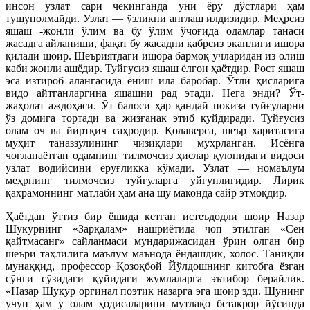
инсон узлат сари чекинганда уни ёру дўстлари ҳам
тушунолмайди. Узлат — ўзликни англаш илдизидир. Меҳрсиз
яшаш -жонли ўлим ва бу ўлим ўчоғида одамлар танаси
жасадга айланиши, фақат бу жасадни қабрсиз эканлиги ишора
қилади шоир. Шеъриятдаги ишора бармоқ учларидан из олиш
каби жонли ашёдир. Туйғусиз яшаш ёлғон ҳаётдир. Рост яшаш
эса изтироб алангасида ёниш ила баробар. Ўтли ҳисларига
видо айтганларгина яшашни рад этади. Нега энди? Ўт-
жаҳолат аждоҳаси. Ўт балоси ҳар қандай покиза туйғуларни
ўз домига тортади ва жизғанак этиб куйдиради. Туйғусиз
олам оч ва йиртқич саҳродир. Қолаверса, шеър харитасига
муҳит таназзулининг чизиқлари муҳрланган. Исёнга
чоғланаётган одамнинг тилмочсиз ҳислар қуюнидаги видоси
узлат водийсини ёруғликка кўмади. Узлат — номаълум
меҳрнинг тилмочсиз туйғуларга уйғунлигидир. Лирик
қаҳрамоннинг матлаби ҳам ана шу маконда сайр этмоқдир.
Ҳаётдан ўттиз бир ёшида кетган истеъдодли шоир Назар
Шукурнинг «Зарқалам» нашриётида чоп этилган «Сен
қайтмасанг» сайланмаси мундарижасидан ўрин олган бир
шеъри таҳлилига маълум маънода ёндашдик, холос. Таниқли
мунаққид, профессор Қозоқбой Йўлдошнинг китобга ёзган
сўнги сўзидаги қуйидаги жумлаларга эътибор берайлик.
«Назар Шукур оргинал поэтик назарга эга шоир эди. Шунинг
учун ҳам у олам ҳодисаларини мутлақо бетакрор йўсинда