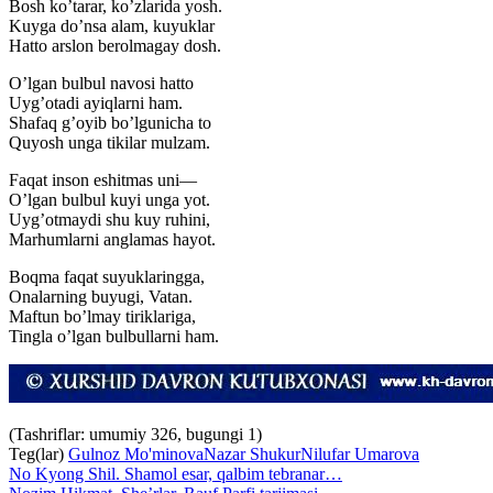
Bosh ko’tarar, ko’zlarida yosh.
Kuyga do’nsa alam, kuyuklar
Hatto arslon berolmagay dosh.
O’lgan bulbul navosi hatto
Uyg’otadi ayiqlarni ham.
Shafaq g’oyib bo’lgunicha to
Quyosh unga tikilar mulzam.
Faqat inson eshitmas uni—
O’lgan bulbul kuyi unga yot.
Uyg’otmaydi shu kuy ruhini,
Marhumlarni anglamas hayot.
Boqma faqat suyuklaringga,
Onalarning buyugi, Vatan.
Maftun bo’lmay tiriklariga,
Tingla o’lgan bulbullarni ham.
(Tashriflar: umumiy 326, bugungi 1)
Teg(lar)
Gulnoz Mo'minova
Nazar Shukur
Nilufar Umarova
No Kyong Shil. Shamol esar, qalbim tebranar…