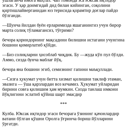
ушлаганча имога маҳтал. Чап томонда эса Юксак иқтидор
эгаси. У ҳар доимгидай дид билан кийинган, соқолини
қиртишлайверганидан юз терисида қорамтир доғлар пайдо
бўлганди.
—Шунча йилдан буён ерларимизда яшаганингиз учун бирор
марта солиқ тўламагансиз, тўғрими?
бечора қориндорнинг мақсадини билишни истагани учунгина
бошини қимирлатиб қўйди.
—Биз солиқларни ҳисоблаб чиқдик. Бу —жуда кўп пул бўлди.
Аммо, сизда бунча маблағ йўқ.
бечора яна бошини эгиб, семизнинг гапини маъқуллади.
—Сизга ҳукумат учун битта хизмат қилишни таклиф этаман,
эвазига — ўша қарзлардан воз кечамиз. Ҳукумат уйларидан
бирини совға қилишим ҳам мумкин. Сизда танлаш имкони
йўқлигини эслатиб қўйиш шарт эмасдир
***
Кулба. Юксак иқтидор эгаси бечорага ўзининг қачонлардир
ватани бўлган қўшни Оролга ўғринча бориш йўлларини
ўргатди.