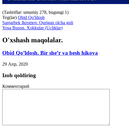
(Tashriflar: umumiy 278, bugungi 1)
Teg(lar)
Obid Qo'ldosh
Sanjarbek Ikromov. Qurigan olcha guli
Yosa Buson. Xokkular (Ucliklar)
O'xshash maqolalar.
Obid Qo’ldosh. Bir she’r va besh hikoya
29 Апр, 2020
Izoh qoldiring
Комментарий