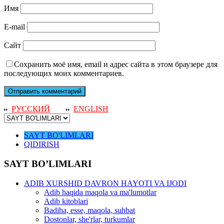
Имя
E-mail
Сайт
Сохранить моё имя, email и адрес сайта в этом браузере для
последующих моих комментариев.
РУССКИЙ
ENGLISH
SAYT BO'LIMLARI
QIDIRISH
SAYT BO’LIMLARI
ADIB XURSHID DAVRON HAYOTI VA IJODI
Adib haqida maqola va ma'lumotlar
Adib kitoblari
Badiha, esse, maqola, suhbat
Dostonlar, she'rlar, turkumlar