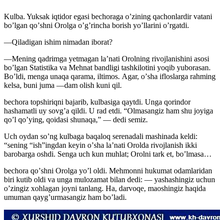
Kulba. Yuksak iqtidor egasi bechoraga oʼzining qachonlardir vatani
boʼlgan qoʼshni Orolga oʼgʼrincha borish yoʼllarini oʼrgatdi.
—Qiladigan ishim nimadan iborat?
—Mening qadrimga yetmagan laʼnati Orolning rivojlanishini asosi
boʼlgan Statistika va Mehnat bandligi tashkilotini yoqib yuborasan.
Boʼldi, menga unaqa qarama, iltimos. Аgar, oʼsha ifloslarga rahming
kelsa, buni juma —dam olish kuni qil.
bechora topshiriqni bajarib, kulbasiga qaytdi. Unga qorindor
hashamatli uy sovgʼa qildi. U rad etdi. “Olmasangiz ham shu joyiga
qoʼl qoʼying, qoidasi shunaqa,” — dedi semiz.
Uch oydan soʼng kulbaga baqaloq serenadali mashinada keldi:
“sening “ish”ingdan keyin oʼsha laʼnati Orolda rivojlanish ikki
barobarga oshdi. Senga uch kun muhlat; Orolni tark et, boʼlmasa…
bechora qoʼshni Orolga yoʼl oldi. Mehmonni hukumat odamlaridan
biri kutib oldi va unga mulozamat bilan dedi: — yashashingiz uchun
oʼzingiz xohlagan joyni tanlang. Ha, darvoqe, maoshingiz haqida
umuman qaygʼurmasangiz ham boʼladi.