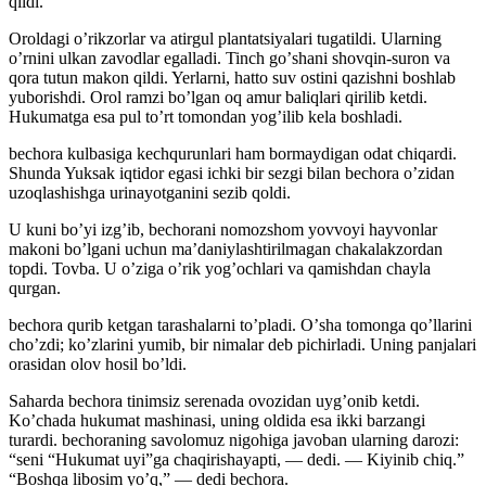
qildi.
Oroldagi oʼrikzorlar va atirgul plantatsiyalari tugatildi. Ularning
oʼrnini ulkan zavodlar egalladi. Tinch goʼshani shovqin-suron va
qora tutun makon qildi. Yerlarni, hatto suv ostini qazishni boshlab
yuborishdi. Orol ramzi boʼlgan oq amur baliqlari qirilib ketdi.
Hukumatga esa pul toʼrt tomondan yogʼilib kela boshladi.
bechora kulbasiga kechqurunlari ham bormaydigan odat chiqardi.
Shunda Yuksak iqtidor egasi ichki bir sezgi bilan bechora oʼzidan
uzoqlashishga urinayotganini sezib qoldi.
U kuni boʼyi izgʼib, bechorani nomozshom yovvoyi hayvonlar
makoni boʼlgani uchun maʼdaniylashtirilmagan chakalakzordan
topdi. Tovba. U oʼziga oʼrik yogʼochlari va qamishdan chayla
qurgan.
bechora qurib ketgan tarashalarni toʼpladi. Oʼsha tomonga qoʼllarini
choʼzdi; koʼzlarini yumib, bir nimalar deb pichirladi. Uning panjalari
orasidan olov hosil boʼldi.
Saharda bechora tinimsiz serenada ovozidan uygʼonib ketdi.
Koʼchada hukumat mashinasi, uning oldida esa ikki barzangi
turardi. bechoraning savolomuz nigohiga javoban ularning darozi:
“seni “Hukumat uyi”ga chaqirishayapti, — dedi. — Kiyinib chiq.”
“Boshqa libosim yoʼq,” — dedi bechora.