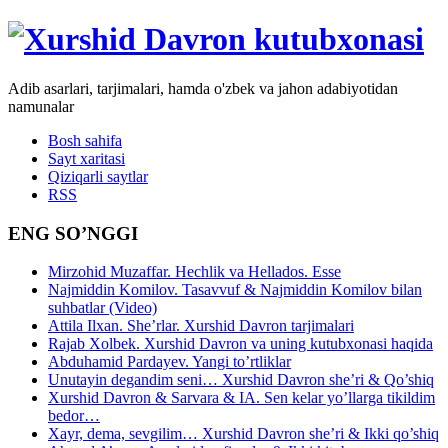
Adib asarlari, tarjimalari, hamda o'zbek va jahon adabiyotidan
namunalar
Bosh sahifa
Sayt xaritasi
Qiziqarli saytlar
RSS
ENG SO’NGGI
Mirzohid Muzaffar. Hechlik va Hellados. Esse
Najmiddin Komilov. Tasavvuf & Najmiddin Komilov bilan
suhbatlar (Video)
Attila Ilxan. She’rlar. Xurshid Davron tarjimalari
Rajab Xolbek. Xurshid Davron va uning kutubxonasi haqida
Abduhamid Pardayev. Yangi to’rtliklar
Unutayin degandim seni… Xurshid Davron she’ri & Qo’shiq
Xurshid Davron & Sarvara & IA. Sen kelar yo’llarga tikildim
bedor…
Xayr, dema, sevgilim… Xurshid Davron she’ri & Ikki qo’shiq