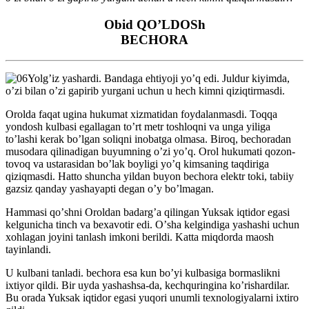
Obid QOʼLDOSh
BECHORА
Yolgʼiz yashardi. Bandaga ehtiyoji yoʼq edi. Juldur kiyimda,
oʼzi bilan oʼzi gapirib yurgani uchun u hech kimni qiziqtirmasdi.
Orolda faqat ugina hukumat xizmatidan foydalanmasdi. Toqqa
yondosh kulbasi egallagan toʼrt metr toshloqni va unga yiliga
toʼlashi kerak boʼlgan soliqni inobatga olmasa. Biroq, bechoradan
musodara qilinadigan buyumning oʼzi yoʼq. Orol hukumati qozon-
tovoq va ustarasidan boʼlak boyligi yoʼq kimsaning taqdiriga
qiziqmasdi. Hatto shuncha yildan buyon bechora elektr toki, tabiiy
gazsiz qanday yashayapti degan oʼy boʼlmagan.
Hammasi qoʼshni Oroldan badargʼa qilingan Yuksak iqtidor egasi
kelgunicha tinch va bexavotir edi. Oʼsha kelgindiga yashashi uchun
xohlagan joyini tanlash imkoni berildi. Katta miqdorda maosh
tayinlandi.
U kulbani tanladi. bechora esa kun boʼyi kulbasiga bormaslikni
ixtiyor qildi. Bir uyda yashashsa-da, kechquringina koʼrishardilar.
Bu orada Yuksak iqtidor egasi yuqori unumli texnologiyalarni ixtiro