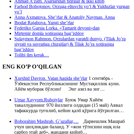
Ahmad A’zam. Asarlaridan fiqralar & Ikki kitob
Farhod Bobojonov. Orzuga eltuvchi yo‘l & Yulduzlar yurgan
yo`l
Anna Axmatova. She’rlar & Anatoliy Nayman. Anna
Ibodat Rajabova. Yangi she’rlar
Federiko Garsia Lorka. «Tamarit devoni»dan
Mirtemir domla xotirasiga bag’ishlov
Sulaymon Rahmon. Orzulardan yaratdi dunyo. (Tilak Jo’ra
siyrati va suvratiga chizgilar) & Tilak Jo’ra xotirasiga
bag’ishlov
Tolibi ilm kerak…
ENG KO’P O’QILGAN
Xurshid Davron. Vatan haqida she’rlar
1 сентябрь -
Ўзбекистон Республикасининг Мустақиллик куни.
Айём муборак бўлсин! Энг азиз ва энг…
Umar Xayyom.Ruboiylar
Буюк Умар Хайём
таваллудининг 970 йиллиги олдидан (15 май) Аввал
тафаккурда туғилиб, кейин қалб қўрига йўғрилган…
Boborahim Mashrab. G’azallar,…
Дарвешлик Машраб
учун шоҳликдан баланд. У «жон тўтисини ишқ ила
сарбоз этай деб», жандани кийиб…