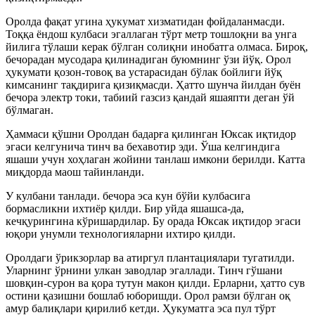
Оролда фақат угина ҳукумат хизматидан фойдаланмасди.
Тоққа ёндош кулбаси эгаллаган тўрт метр тошлоқни ва унга
йилига тўлаши керак бўлган солиқни инобатга олмаса. Бироқ,
бечорадан мусодара қилинадиган буюмнинг ўзи йўқ. Орол
ҳукумати қозон-товоқ ва устарасидан бўлак бойлиги йўқ
кимсанинг тақдирига қизиқмасди. Ҳатто шунча йилдан буён
бечора электр токи, табиий газсиз қандай яшаяпти деган ўй
бўлмаган.
Ҳаммаси қўшни Оролдан бадарға қилинган Юксак иқтидор
эгаси келгунича тинч ва бехавотир эди. Ўша келгиндига
яшаши учун хоҳлаган жойини танлаш имкони берилди. Катта
миқдорда маош тайинланди.
У кулбани танлади. бечора эса кун бўйи кулбасига
бормасликни ихтиёр қилди. Бир уйда яшашса-да,
кечқурингина кўришардилар. Бу орада Юксак иқтидор эгаси
юқори унумли технологияларни ихтиро қилди.
Оролдаги ўрикзорлар ва атиргул плантациялари тугатилди.
Уларнинг ўрнини улкан заводлар эгаллади. Тинч гўшани
шовқин-сурон ва қора тутун макон қилди. Ерларни, ҳатто сув
остини қазишни бошлаб юборишди. Орол рамзи бўлган оқ
амур балиқлари қирилиб кетди. Ҳукуматга эса пул тўрт