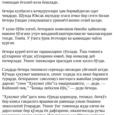
томондан ёғилиб кела бошлади.
бечора кулбасига кечқурунлари ҳам бормайдиган одат
чиқарди. Шунда Юксак иқтидор эгаси ички бир сезги билан
бечора ўзидан узоқлашишга уринаётганини сезиб қолди.
У куни бўйи изғиб, бечорани номозшом ёввойи ҳайвонлар
макони бўлгани учун маъданийлаштирилмаган чакалакзордан
топди. Товба. У ўзига ўрик ёғочлари ва қамишдан чайла
қурган.
бечора қуриб кетган тарашаларни тўплади. Ўша томонга
қўлларини чўзди; кўзларини юмиб, бир нималар деб
пичирлади. Унинг панжалари орасидан олов ҳосил бўлди.
Саҳарда бечора тинимсиз серенада овозидан уйғониб кетди.
Кўчада ҳукумат машинаси, унинг олдида эса икки барзанги
турарди. бечоранинг саволомуз нигоҳига жавобан уларнинг
дарози: “сени “Ҳукумат уйи”га чақиришаяпти, — деди. —
Кийиниб чиқ.” “Бошқа либосим йўқ,” — деди бечора.
“Ҳукумат уйи”даги хона тўрида қориндор, тепакал, биткўз
бир кимса гавдасига ярашмаган равишда улкан бошини
ликиллатиб ўтирарди. Унинг ўнг томонида жуда озғин ва
дароз киши бир қўлида ён дафтарини, иккинчисида ручка