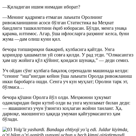
—Қиладиган ишим нимадан иборат?
—Менинг қадримга етмаган лаънати Оролнинг
ривожланишини асоси бўлган Статистика ва Меҳнат
бандлиги ташкилотини ёқиб юборасан. Бўлди, менга унақа
қарама, илтимос. Агар, ўша ифлосларга раҳминг келса, буни
жума —дам олиш куни қил.
бечора топшириқни бажариб, кулбасига қайтди. Унга
қориндор ҳашаматли уй совға қилди. У рад этди. “Олмасангиз
ҳам шу жойига қўл қўйинг, қоидаси шунақа,” — деди семиз.
Уч ойдан сўнг кулбага бақалоқ серенадали машинада келди:
“сенинг “иш”ингдан кейин ўша лаънати Оролда ривожланиш
икки баробарга ошди. Сенга уч кун муҳлат; Оролни тарк эт,
бўлмаса…
бечора қўшни Оролга йўл олди. Меҳмонни ҳукумат
одамларидан бири кутиб олди ва унга мулозамат билан деди:
— яшашингиз учун ўзингиз хоҳлаган жойни танланг. Ҳа,
дарвоқе, маошингиз ҳақида умуман қайғурмасангиз ҳам
бўлади.
Yolgʼiz yashardi. Bandaga ehtiyoji yoʼq edi. Juldur kiyimda,
oʼzi bilan oʼzi gapirib yurgani uchun u hech kimni qiziqtirmasdi…