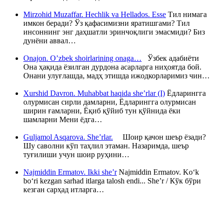
Mirzohid Muzaffar. Hechlik va Hellados. Esse
Тил нимага
имкон беради? Ўз қафасимизни яратишгами? Тил
инсоннинг энг даҳшатли эринчоқлиги эмасмиди? Биз
дунёни аввал…
Onajon. O’zbek shoirlarining onaga…
Ўзбек адабиёти
Она ҳақида ёзилган дурдона асарларга ниҳоятда бой.
Онани улуғлашда, мадҳ этишда ижодкорларимиз чин…
Xurshid Davron. Muhabbat haqida she’rlar (I)
Ёдларингга
олурмисан сирли дамларни, Ёдларингга олурмисан
ширин ғамларни, Ёқиб қўйиб тун қўйнида ёки
шамларни Мени ёдга…
Guljamol Asqarova. She’rlar.
Шоир қачон шеър ёзади?
Шу саволни кўп таҳлил этаман. Назаримда, шеър
туғилиши учун шоир руҳини…
Najmiddin Ermatov. Ikki she’r
Najmiddin Ermatov. Ko‘k
bo‘ri kezgan sarhad itlarga talosh endi... She’r / Кўк бўри
кезган сарҳад итларга…