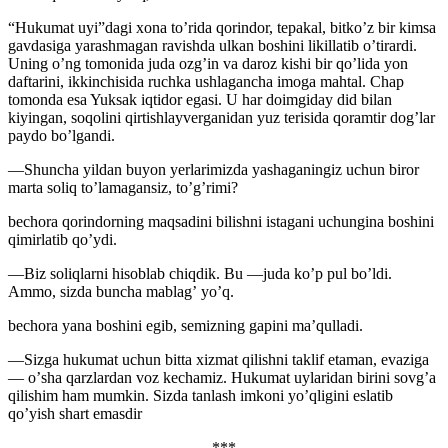
“Hukumat uyi”dagi xona toʼrida qorindor, tepakal, bitkoʼz bir kimsa
gavdasiga yarashmagan ravishda ulkan boshini likillatib oʼtirardi.
Uning oʼng tomonida juda ozgʼin va daroz kishi bir qoʼlida yon
daftarini, ikkinchisida ruchka ushlagancha imoga mahtal. Chap
tomonda esa Yuksak iqtidor egasi. U har doimgiday did bilan
kiyingan, soqolini qirtishlayverganidan yuz terisida qoramtir dogʼlar
paydo boʼlgandi.
—Shuncha yildan buyon yerlarimizda yashaganingiz uchun biror
marta soliq toʼlamagansiz, toʼgʼrimi?
bechora qorindorning maqsadini bilishni istagani uchungina boshini
qimirlatib qoʼydi.
—Biz soliqlarni hisoblab chiqdik. Bu —juda koʼp pul boʼldi.
Аmmo, sizda buncha mablagʼ yoʼq.
bechora yana boshini egib, semizning gapini maʼqulladi.
—Sizga hukumat uchun bitta xizmat qilishni taklif etaman, evaziga
— oʼsha qarzlardan voz kechamiz. Hukumat uylaridan birini sovgʼa
qilishim ham mumkin. Sizda tanlash imkoni yoʼqligini eslatib
qoʼyish shart emasdir
***