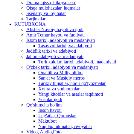
Drama, qissa, hikoya, esse
Qisqa mulohazalar, luqmalar
Ssenariy va loyihalar
Tarjimalar
KUTUBXONA
Alisher Navoiy hayoti va ijodi
Amir Temur hayoti va faoliyati
Islom tarixi, adabiyoti va madaniyati
Tasavvuf tarixi, va adabiyoti
Jadidlik tarixi va adabiyoti
Jahon adabiyoti va madaniyati
Turk xalqlari tarixi, adabiyoti, madaniyati
O'zbek tarixi, adabiyoti va madaniyati
Ona tili va Milliy alifbo
San'at va Musiqiy meros
Tarixiy hujjatlar, nodir qo'lyozmalar
Xotira va yodnomalar
Yangi kitoblar va asarlar taqdimoti
Yoshlar ijodi
Qo'shimcha bo'lim
Inson hayoti
Lug'atlar, Qomuslar
Maktubot
Naqllar, hikmatlar, rivoyatlar
Video, Audio,Foto