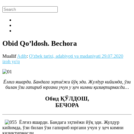
Obid Qo’ldosh. Bechora
Muallif
Adib
:
O'zbek tarixi, adabiyoti va madaniyati
29.07.2020
izoh yo'q
Ёлғиз яшарди. Бандага эҳтиёжи йўқ эди. Жулдур кийимда, ўзи
билан ўзи гапириб юргани учун у ҳеч кимни қизиқтирмасди…
Обид ҚЎЛДОШ,
БЕЧОРА
Ёлғиз яшарди. Бандага эҳтиёжи йўқ эди. Жулдур
кийимда, ўзи билан ўзи гапириб юргани учун у ҳеч кимни
қизиқтирмасди.