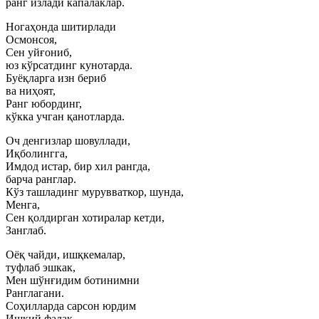
ранг излади капалаклар.
Ногаҳонда шитирлади
Осмонсоя,
Сен уйғониб,
юз кўрсатдинг кунотарда.
Буёқларга изн бериб
ва ниҳоят,
Ранг юбординг,
кўкка учган қанотларда.
Оч денгизлар шовуллади,
Иқболингга,
Имдод истар, бир хил рангда,
барча ранглар.
Кўз ташладинг мурувваткор, шунда,
Менга,
Сен қолдирган хотиралар кетди,
Занглаб.
Оёқ чайди, ишқкемалар,
туфлаб эшкак,
Мен шўнғидим ботинимни
Ранглагани.
Соҳилларда сарсон юрдим
Ишқий фалак,