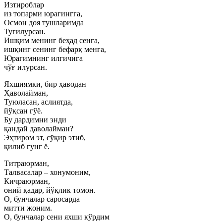
Изтироблар
из топарми юрагингга,
Осмон доя тушларимда
Туғилурсан.
Ишқим менинг беҳад сенга,
ишқинг сенинг бефарқ менга,
Юрагимнинг илгичига
чўғ илурсан.
Яхшиямки, бир ҳаводан
Ҳаволайман,
Туюласан, аслиятда,
йўқсан гўё.
Бу дардимни энди
қандай даволайман?
Эҳтиром эт, сўқир этиб,
қилиб гунг ё.
Титраюрман,
Талвасалар – хонумоним,
Кичраюрман,
оний қадар, йўқлик томон.
О, бунчалар саросарда
митти жоним.
О, бунчалар сени яхши кўрдим