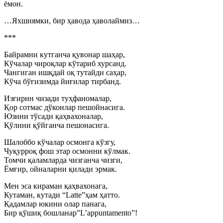
ёмон.
…Яхшиямки, бир ҳавода ҳаволаймиз…
***
Байрамни кутганча қувонар шаҳар,
Кўчалар чироқлар кўтариб хурсанд.
Чангиган ишқдай оқ тутайди саҳар,
Кўча бўғизимда йиғилар тирбанд.
Изғирин чизади туҳфаномалар,
Қор сотмас дўконлар пешойнасига.
Юзини тўсади қаҳвахоналар,
Қўлини қўйганча пешонасига.
Шалоббо кўчалар осмонга кўзгу,
Чуқурроқ фош этар осмонни кўлмак.
Томчи қаламларда чизганча чизги,
Ёмғир, ойналарни қилади эрмак.
Мен эса кираман қаҳвахонага,
Кутаман, кутади “Latte”ҳам ҳатто.
Қадамлар юкини олар панага,
Бир қўшиқ бошланар”L’appuntamento”!