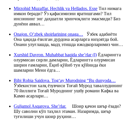
Mirzohid Muzaffar. Hechlik va Hellados. Esse
Тил нимага
имкон беради? Ўз қафасимизни яратишгами? Тил
инсоннинг энг даҳшатли эринчоқлиги эмасмиди? Биз
дунёни аввал…
Onajon. O’zbek shoirlarining onaga…
Ўзбек адабиёти
Она ҳақида ёзилган дурдона асарларга ниҳоятда бой.
Онани улуғлашда, мадҳ этишда ижодкорларимиз чин…
Xurshid Davron. Muhabbat haqida she’rlar (I)
Ёдларингга
олурмисан сирли дамларни, Ёдларингга олурмисан
ширин ғамларни, Ёқиб қўйиб тун қўйнида ёки
шамларни Мени ёдга…
Bibi Robia Saidova. Tog‘ay Murodning “Bu dunyoda…
Ўзбекистон халқ ёзувчиси Тоғай Мурод таваллудининг
70 йиллиги Тоғай Муроднинг ушбу романи Кафка ва
Камю асарлари…
Guljamol Asqarova. She’rlar.
Шоир қачон шеър ёзади?
Шу саволни кўп таҳлил этаман. Назаримда, шеър
туғилиши учун шоир руҳини…