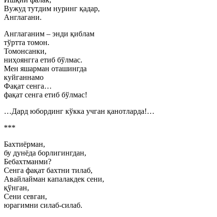
Вужуд тутдим нуринг қадар,
Англагани.
Англаганим – энди қиблам
тўртта томон.
Томонсанки,
ниҳоянгга етиб бўлмас.
Мен яшарман оташингда
куйганнамо
Фақат сенга…
фақат сенга етиб бўлмас!
…Дард юбординг кўкка учган қанотларда!…
***
Бахтиёрман,
бу дунёда борлигингдан,
Бебахтманми?
Сенга фақат бахтни тилаб,
Авайлайман капалакдек сени,
қўнган,
Сени севган,
юрагимни силаб-силаб.