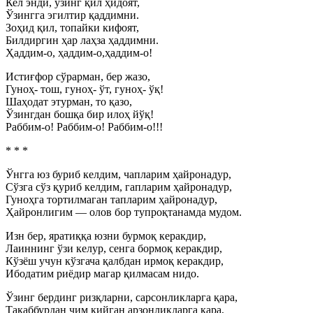
Кел энди, ўзинг қил ҳидоят,
Ўзингга эгилтир қаддимни.
Зоҳид қил, топайки кифоят,
Билдиргин ҳар лаҳза ҳаддимни.
Ҳаддим-о, ҳаддим-о,ҳаддим-о!
Истиғфор сўрарман, бер жазо,
Гуноҳ- тош, гуноҳ- ўт, гуноҳ- ўқ!
Шаҳодат этурман, то қазо,
Ўзингдан бошқа бир илоҳ йўқ!
Раббим-о! Раббим-о! Раббим-о!!!
* * *
Ўнгга юз буриб келдим, чапларим ҳайронадур,
Сўзга сўз қуриб келдим, гапларим ҳайронадур,
Гуноҳга тортилмаган тапларим ҳайронадур,
Ҳайронлигим — олов бор тупроқтанамда мудом.
Изн бер, яратиққа юзни бурмоқ керакдир,
Лаиннинг ўзи келур, сенга бормоқ керакдир,
Кўзёш учун кўзгача қалбдан ирмоқ керакдир,
Ибодатим риёдир магар қилмасам нидо.
Ўзинг бердинг ризқларни, сарсонликларга қара,
Такаббурдан чим кийган арзонликларга қара,