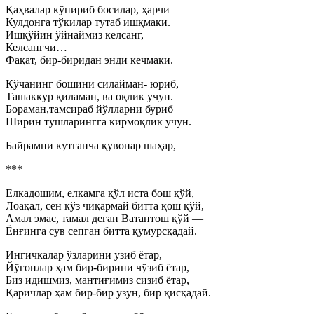
Қаҳвалар кўпириб босилар, ҳарчи
Кулдонга тўкилар тутаб ишқмаки.
Ишқўйин ўйнаймиз келсанг,
Келсангчи…
Фақат, бир-биридан энди кечмаки.
Кўчанинг бошини силайман- юриб,
Ташаккур қиламан, ва оқлик учун.
Бораман,тамсираб йўлларни буриб
Ширин тушларингга кирмоқлик учун.
Байрамни кутганча қувонар шаҳар,
***
Елкадошим, елкамга қўл иста бош қўй,
Лоақал, сен кўз чиқармай битта қош қўй,
Амал эмас, тамал деган Ватантош қўй —
Ёнғинга сув сепган битта қумурсқадай.
Ингичкалар ўзларини узиб ётар,
Йўғонлар ҳам бир-бирини чўзиб ётар,
Биз идишмиз, мантиғимиз сизиб ётар,
Қаричлар ҳам бир-бир узун, бир қисқадай.