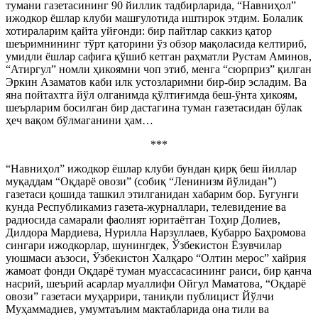
тумани газетасининг 90 йиллик тадбирларида, “Навниҳол”
ижодкор ёшлар клуби машғулотида иштирок этдим. Болалик
хотираларим қайта уйғонди: бир пайтлар саккиз қатор
шеъримнининг тўрт қаторини ўз обзор мақоласида келтириб,
умидли ёшлар сафига қўшиб кетган раҳматли Рустам Аминов,
“Атиргул” номли ҳикоямни чоп этиб, менга “сюрприз” қилган
Эркин Азаматов каби илк устозларимни бир-бир эсладим. Ва
яна пойтахтга йўл олганимда қўлтиғимда беш-ўнта ҳикоям,
шеърларим босилган бир дастагина туман газетасидан бўлак
ҳеч вақом бўлмаганини ҳам…
***
“Навниҳол” ижодкор ёшлар клуби бундан қирқ беш йиллар
муқаддам “Оқдарё овози” (собиқ “Ленинизм йўлидан”)
газетаси қошида ташкил этилганидан хабарим бор. Бугунги
кунда Республикамиз газета-журналлари, телевидение ва
радиосида самарали фаолият юритаётган Тоҳир Долиев,
Дилдора Мардиева, Нурилла Нарзуллаев, Кубарро Баҳромова
сингари ижодкорлар, шунингдек, Ўзбекистон Ёзувчилар
уюшмаси аъзоси, Ўзбекистон Халқаро “Олтин мерос” хайрия
жамоат фонди Оқдарё туман муассасасининг раиси, бир қанча
насрий, шеърий асарлар муаллифи Ойгул Маматова, “Оқдарё
овози” газетаси муҳаррири, таниқли публицист Йўлчи
Муҳаммадиев, умумтаълим мактабларида она тили ва