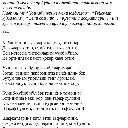
маданий масалалар бўйича тарғиботчи лавозимида ҳам
хизмат қилади.
Наврўзнинг “Чорлаб туринг мени юлдузлар”, “Туйғулар
қўзғалони”, “Сени соғиниб”, “Кузатиш асоратлари”, “Биз
кутган кунлар” номли шеърий тўпламлари нашр этилган.
***
Хаёлимнинг суяклари қарс- қарс синар,
Дарз-дарз кетар, сумбатидан хаёлотим.
Сен кетасан, титроқларим учиб қўнар,
Ва ортингдан қанот қоқар ҳаёл-отим.
Учираман, кабутардек қўлларимдан,
Зотан, сенинг парвозингда некбинлик бор.
Бутун танам ўприлади тенг ярмидан,
Сенда на ўт, изтиробда на тенглик бор.
Куйиб-куйиб йўл ёритсин бир томоним,
Ботинимда неки бор, сен тараф бўлсин!
Эй, сен менинг яхши кўрган энг ёмоним,
Шараф бўлсин, азобингга, шараф бўлсин!
Шафқатларинг қатл этди авфларимни,
Сачраб кетдим, йўлларингга ишқ қон бўлиб.