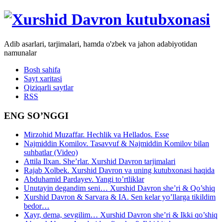
Adib asarlari, tarjimalari, hamda o'zbek va jahon adabiyotidan
namunalar
Bosh sahifa
Sayt xaritasi
Qiziqarli saytlar
RSS
ENG SO’NGGI
Mirzohid Muzaffar. Hechlik va Hellados. Esse
Najmiddin Komilov. Tasavvuf & Najmiddin Komilov bilan
suhbatlar (Video)
Attila Ilxan. She’rlar. Xurshid Davron tarjimalari
Rajab Xolbek. Xurshid Davron va uning kutubxonasi haqida
Abduhamid Pardayev. Yangi to’rtliklar
Unutayin degandim seni… Xurshid Davron she’ri & Qo’shiq
Xurshid Davron & Sarvara & IA. Sen kelar yo’llarga tikildim
bedor…
Xayr, dema, sevgilim… Xurshid Davron she’ri & Ikki qo’shiq