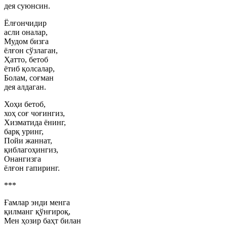
дея суюнсин.
Ёлғончидир
асли оналар,
Мудом бизга
ёлғон сўзлаган,
Ҳатто, бетоб
ётиб қолсалар,
Болам, соғман
дея алдаган.
Хоҳи бетоб,
хоҳ соғ чоғингиз,
Хизматида ёнинг,
барқ уринг,
Пойи жаннат,
қиблагоҳингиз,
Онангизга
ёлғон гапиринг.
***
Ғамлар энди менга
қилманг қўнғироқ,
Мен ҳозир баҳт билан