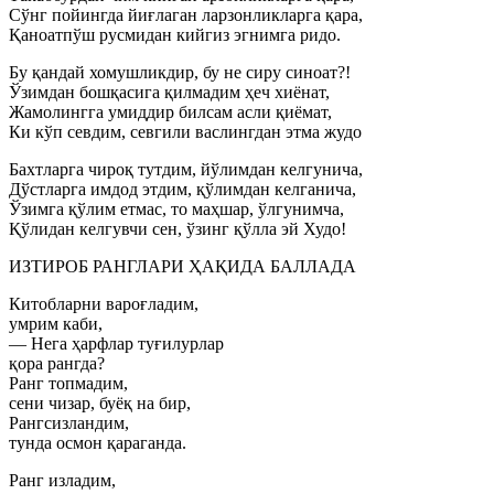
Сўнг пойингда йиғлаган ларзонликларга қара,
Қаноатпўш русмидан кийгиз эгнимга ридо.
Бу қандай хомушликдир, бу не сиру синоат?!
Ўзимдан бошқасига қилмадим ҳеч хиёнат,
Жамолингга умиддир билсам асли қиёмат,
Ки кўп севдим, севгили васлингдан этма жудо
Бахтларга чироқ тутдим, йўлимдан келгунича,
Дўстларга имдод этдим, қўлимдан келганича,
Ўзимга қўлим етмас, то маҳшар, ўлгунимча,
Қўлидан келгувчи сен, ўзинг қўлла эй Худо!
ИЗТИРОБ РАНГЛАРИ ҲАҚИДА БАЛЛАДА
Китобларни вароғладим,
умрим каби,
— Нега ҳарфлар туғилурлар
қора рангда?
Ранг топмадим,
сени чизар, буёқ на бир,
Рангсизландим,
тунда осмон қараганда.
Ранг изладим,