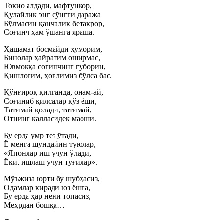
Токио алдади, мафтункор,
Қулайлик энг сўнгги даража
Бўлмасин қанчалик бетакрор,
Соғинч ҳам ўшанга яраша.
Ҳашамат босмайди хуморим,
Бинолар ҳайратим оширмас,
Ювмоққа соғинчинг ғуборин,
Қишлоғим, ҳовлимиз бўлса бас.
Қўнғироқ қилганда, онам-ай,
Соғиниб қилсалар кўз ёши,
Татимай қолади, татимай,
Отнинг калласидек маоши.
Бу ерда умр тез ўтади,
Ё менга шундайин туюлар,
«Японлар иш учун ўлади,
Ёки, ишлаш учун туғилар».
Мўъжиза юрти бу шубҳасиз,
Одамлар киради юз ёшга,
Бу ерда ҳар нени топасиз,
Меҳрдан бошқа…