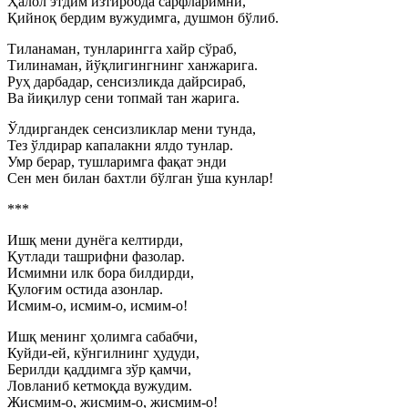
Ҳалол этдим изтиробда сарфларимни,
Қийноқ бердим вужудимга, душмон бўлиб.
Тиланаман, тунларингга хайр сўраб,
Тилинаман, йўқлигингнинг ханжарига.
Руҳ дарбадар, сенсизликда дайрсираб,
Ва йиқилур сени топмай тан жарига.
Ўлдиргандек сенсизликлар мени тунда,
Тез ўлдирар капалакни ялдо тунлар.
Умр берар, тушларимга фақат энди
Сен мен билан бахтли бўлган ўша кунлар!
***
Ишқ мени дунёга келтирди,
Қутлади ташрифни фазолар.
Исмимни илк бора билдирди,
Қулоғим остида азонлар.
Исмим-о, исмим-о, исмим-о!
Ишқ менинг ҳолимга сабабчи,
Куйди-ей, кўнгилнинг ҳудуди,
Берилди қаддимга зўр қамчи,
Ловланиб кетмоқда вужудим.
Жисмим-о, жисмим-о, жисмим-о!