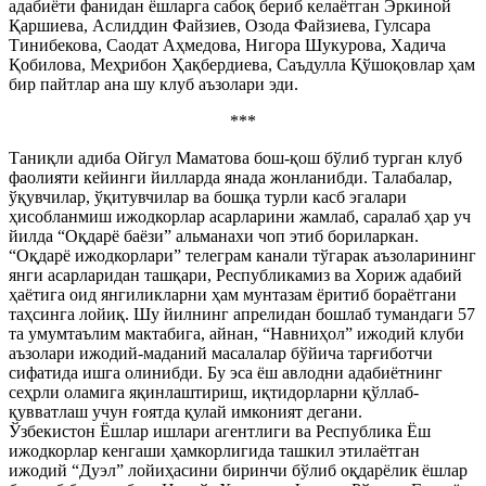
адабиёти фанидан ёшларга сабоқ бериб келаётган Эркиной
Қаршиева, Аслиддин Файзиев, Озода Файзиева, Гулсара
Тинибекова, Саодат Аҳмедова, Нигора Шукурова, Хадича
Қобилова, Меҳрибон Ҳақбердиева, Саъдулла Қўшоқовлар ҳам
бир пайтлар ана шу клуб аъзолари эди.
***
Таниқли адиба Ойгул Маматова бош-қош бўлиб турган клуб
фаолияти кейинги йилларда янада жонланибди. Талабалар,
ўқувчилар, ўқитувчилар ва бошқа турли касб эгалари
ҳисобланмиш ижодкорлар асарларини жамлаб, саралаб ҳар уч
йилда “Оқдарё баёзи” альманахи чоп этиб бориларкан.
“Оқдарё ижодкорлари” телеграм канали тўгарак аъзоларининг
янги асарларидан ташқари, Республикамиз ва Хориж адабий
ҳаётига оид янгиликларни ҳам мунтазам ёритиб бораётгани
таҳсинга лойиқ. Шу йилнинг апрелидан бошлаб тумандаги 57
та умумтаълим мактабига, айнан, “Навниҳол” ижодий клуби
аъзолари ижодий-маданий масалалар бўйича тарғиботчи
сифатида ишга олинибди. Бу эса ёш авлодни адабиётнинг
сеҳрли оламига яқинлаштириш, иқтидорларни қўллаб-
қувватлаш учун ғоятда қулай имконият дегани.
Ўзбекистон Ёшлар ишлари агентлиги ва Республика Ёш
ижодкорлар кенгаши ҳамкорлигида ташкил этилаётган
ижодий “Дуэл” лойиҳасини биринчи бўлиб оқдарёлик ёшлар