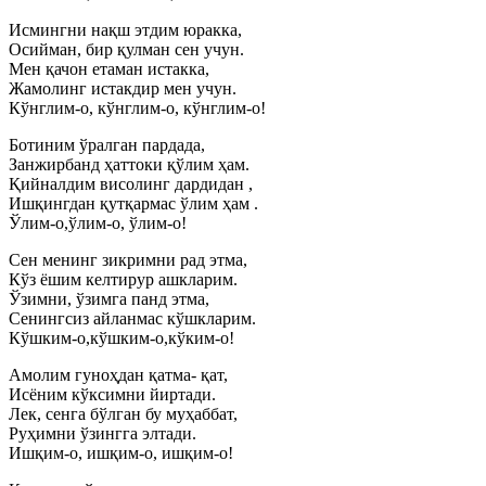
Исмингни нақш этдим юракка,
Осийман, бир қулман сен учун.
Мен қачон етаман истакка,
Жамолинг истакдир мен учун.
Кўнглим-о, кўнглим-о, кўнглим-о!
Ботиним ўралган пардада,
Занжирбанд ҳаттоки қўлим ҳам.
Қийналдим висолинг дардидан ,
Ишқингдан қутқармас ўлим ҳам .
Ўлим-о,ўлим-о, ўлим-о!
Сен менинг зикримни рад этма,
Кўз ёшим келтирур ашкларим.
Ўзимни, ўзимга панд этма,
Сенингсиз айланмас кўшкларим.
Кўшким-о,кўшким-о,кўким-о!
Амолим гуноҳдан қатма- қат,
Исёним кўксимни йиртади.
Лек, сенга бўлган бу муҳаббат,
Руҳимни ўзингга элтади.
Ишқим-о, ишқим-о, ишқим-о!