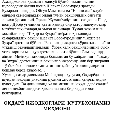
Аҳмаджонова қаламига мансуб бўлиб, иккинчисини
нурободлик бахши шоир Шавкат Бобомурод яратади.
Булардан ташқари, Ойгул Маматова ва “Навниҳол” клуби
ёшлари саъй-ҳаракати билан туман бахшичилик санъати
тарихи ўрганилиб, Эргаш Жуманбулбулнинг сафдоши Парда
шоир Дўсёр ўғлининг ҳаёти ҳақида бир қатор маълумотлар
матбуот саҳифаларида эълон қилинади. Туман ҳокимлиги
ҳомийлигида “Тоҳир ва Зуҳра” зиёратгоҳи қошида
самарқандлик бахши Шавкат Бобомуроднинг “Тоҳир ва
Зуҳра” достони бўйича “Бахшилар ижроси кўрик-танлови”ни
ўтказиш режалаштирилади. Ўзбек халқ бахшиларининг буюк
устозлари ва машҳур достонлар юрти бўлган Самарқандда,
айнан, Миёнқол заминида бошланган бу хайрли иш – “Тоҳир
ва Зуҳра” достонининг бахшилар ижросида илк бор янграши
– ўзбек бахшичилик санъатининг қайта уйғониш даврини
бошлаб берса ажабмас…
Хуллас, сафар давомида Миёнқолда, хусусан, Оқдарёда ана
шундай ижодий уйғониш руҳини ҳис этдим, ҳайратландим,
қувондим. Ва донишманд халқимизнинг “оққан дарё оқади”
деган некбин ақидаси ҳақлигига яна бир карра имон
келтирдим.
ОҚДАРЁ ИЖОДКОРЛАРИ КУТУБХОНАМИЗ
МЕҲМОНИ