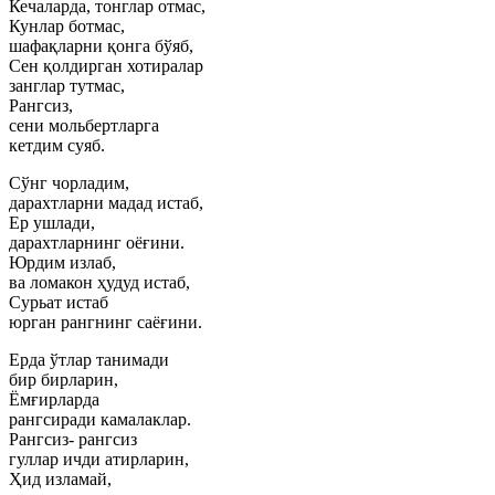
Кечаларда, тонглар отмас,
Кунлар ботмас,
шафақларни қонга бўяб,
Сен қолдирган хотиралар
занглар тутмас,
Рангсиз,
сени мольбертларга
кетдим суяб.
Сўнг чорладим,
дарахтларни мадад истаб,
Ер ушлади,
дарахтларнинг оёғини.
Юрдим излаб,
ва ломакон ҳудуд истаб,
Сурьат истаб
юрган рангнинг саёғини.
Ерда ўтлар танимади
бир бирларин,
Ёмғирларда
рангсиради камалаклар.
Рангсиз- рангсиз
гуллар ичди атирларин,
Ҳид изламай,