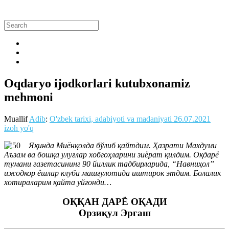
Oqdaryo ijodkorlari kutubxonamiz
mehmoni
Muallif
Adib
:
O'zbek tarixi, adabiyoti va madaniyati
26.07.2021
izoh yo'q
Яқинда Миёнқолда бўлиб қайтдим. Ҳазрати Махдуми
Аъзам ва бошқа улуғлар хобгоҳларини зиёрат қилдим. Оқдарё
тумани газетасининг 90 йиллик тадбирларида, “Навниҳол”
ижодкор ёшлар клуби машғулотида иштирок этдим. Болалик
хотираларим қайта уйғонди…
ОҚҚАН ДАРЁ ОҚАДИ
Орзиқул Эргаш