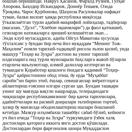
бошлаб беришибди. Наврўз Ҳасанов, Фарҳод Рўзиев, Гулҳаё
Анорова, Баҳодир Искандаров, Дониёр Тешаев, Озода
Ўроқова, Чарос Қурбонова, Шаҳноза Расуловалар нафақат
туман, балки вилоят ҳамда республика миқёсида
ўтказилаётган турли адабий-маърифий лойиҳалар, тадбирлар
(масалан, “Дуэл”, “Хиёбон оқшомлари”) да фаол қатнашиб,
сезиларли натижаларга эришиб келишаётган экан…
Энди клуб мутасаддиси, адиба Ойгул Маматова хусусида
тўхталсам: у бундан бир неча йил муқаддам “Менинг Тож-
Маҳалим” номли тарихий-тадқиқий рисола эълон қилиб, унда
машҳур “Тоҳир ва Зуҳра” достони ва унинг тарихий
илдизларига оид турли мунозарали баҳсларга жавоб бўларли
етарлича маълумотлар, илмий далиллар келтирган ва
тумандаги Қоработир қишлоғи ёнидаги қадимий “Тоҳир-
Зуҳра” қабристонини обод этиш, бу ерда “Муҳаббат
саройи”ни барпо этиб, ёшлар, севишганлар зиёратгоҳига
айлантириш ғоясини илгари сурган эди. Бундан ташқари
унинг шу мавзуда вақтли нашрларда, телерадиодаги
чиқишлари республикамизнинг бир қанча тарихчилари,
адабиётчилари ва расмий доиралари эътиборини тортиб,
ҳозир бу манзилда ободонлаштириш ишлари бошланиб
кетибди. Мазкур илҳомбахш ташаббус сабаб бўлиб, кейинги
уч йил ичида “Тоҳир ва Зуҳра” туркумидаги ўзбек халқ
достонлари қаторига иккита янги достон қўшилади.
Достонлардан бири фарғоналик шоира Муқаддасхон