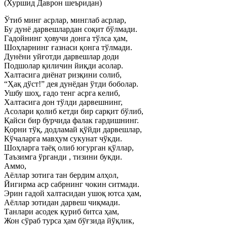
(Хуршид Даврон шеъридан)
Ўтиб минг асрлар, минглаб асрлар,
Бу дунё дарвешлардан соқит бўлмади.
Гадойнинг ҳовучи донга тўлса ҳам,
Шоҳларнинг ғазнаси қонга тўлмади.
Дунёни уйғотди дарвешлар доди
Подшолар қиличин йиқди асолар.
Халтасига диёнат ризқини солиб,
“Ҳақ дўст!” дея дунёдан ўтди боболар.
Ушбу шоҳ, гадо тенг асрга келиб,
Халтасига дон тўлди дарвешнинг,
Асолари қолиб кетди бир сарқит бўлиб,
Қайси бир бурчида фалак гардишнинг.
Қорни тўқ, додламай қўйди дарвешлар,
Кўчаларга мавҳум сукунат чўкди.
Шоҳларга таёқ олиб югурган қўллар,
Таъзимга ўрганди , тизини букди.
Аммо,
Аёллар зотига тан бердим алҳол,
Йигирма аср сабрнинг чокин ситмади.
Эрин гадой халтасидан ушоқ ютса ҳам,
Аёллар зотидан дарвеш чиқмади.
Танлари асодек қуриб битса ҳам,
Жон сўраб турса ҳам бўғзида йўқлик,