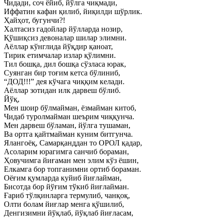
Чидади, соч ёйиб, йўлга чиқмади,
Иффатин кафан қилиб, йиқилди шўрлик.
Ҳайҳот, бугунчи?!
Халтасиз гадойлар йўлларда нозир,
Қўшиқсиз девоналар шилар элимни.
Аёллар кўнглида йўқдир қаноат,
Тирик етимчалар излар қўлимни.
Тил бошқа, дил бошқа сўзласа юрак,
Суянган бир тоғим кетса бўлиниб,
“ДОД!!!” дея кўчага чиққим келади.
Аёллар зотидан илк дарвеш бўлиб.
Йўқ,
Мен шоир бўлмайман, ёзмайман китоб,
Чидаб туролмайман шеърим чиққунча.
Мен дарвеш бўламан, йўлга тушаман,
Ва ортга қайтмайман куним битгунча.
Ялангоёқ, Самарқанддан то ОРОЛ қадар,
Асоларим юрагимга санчиб бораман,
Ҳовучимга йиғаман мен элим кўз ёшин,
Елкамга бор топганимни ортиб бораман.
Оёғим қумларда куйиб йиғлайман,
Бисотда бор йўғим тўкиб йиғлайман.
Ғариб тўлқинларга термулиб, чанқоқ,
Олти болам йиғлар менга қўшилиб,
Денгизимни йўқлаб, йўқлаб йиғласам,