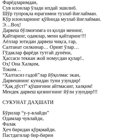
Фарёдларимдан,
Сув илонлар ўлади ипдай эшилиб.
Шўр тупроқла юрагимни тузлаб йиғлайман.
Кўр илонларнинг қўйнида музлаб йиғлайман.
Э…Воҳ!
Дарвеш бўлмоғимга оз қолди менинг,
Қайтаринг, одамлар, мени қайтаринг!!!
Аёллар зотидан дарвеш чиқса, гар,
Салтанат силкинар… Орият ўлар…
Гўдаклар фарёди тутгай дунёни,
Ҳассаси теккан жой номусдан қулар!..
Оҳ! Она Халқим,
Токим…
“Халтасиз гадой”лар йўқолмас экан,
Дарвешнинг кунидан туни узундир!
“Ҳақ дўст!” қўшиғини айтмасанг, халқим!
Мендек дарвеш қизингнинг йўли узундир!!!
СУКУНАТ ДАҲШАТИ
Бўрилар “у-у-влайди”
Одамлар чувлайди,
Фалак
Ҳеч биридан қўрқмайди.
Пастдагилар бир-бирин