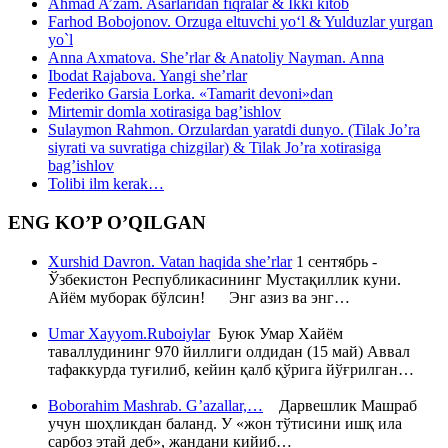
Ahmad A’zam. Asarlaridan fiqralar & Ikki kitob
Farhod Bobojonov. Orzuga eltuvchi yo‘l & Yulduzlar yurgan
yo`l
Anna Axmatova. She’rlar & Anatoliy Nayman. Anna
Ibodat Rajabova. Yangi she’rlar
Federiko Garsia Lorka. «Tamarit devoni»dan
Mirtemir domla xotirasiga bag’ishlov
Sulaymon Rahmon. Orzulardan yaratdi dunyo. (Tilak Jo’ra
siyrati va suvratiga chizgilar) & Tilak Jo’ra xotirasiga
bag’ishlov
Tolibi ilm kerak…
ENG KO’P O’QILGAN
Xurshid Davron. Vatan haqida she’rlar
1 сентябрь -
Ўзбекистон Республикасининг Мустақиллик куни.
Айём муборак бўлсин! Энг азиз ва энг…
Umar Xayyom.Ruboiylar
Буюк Умар Хайём
таваллудининг 970 йиллиги олдидан (15 май) Аввал
тафаккурда туғилиб, кейин қалб қўрига йўғрилган…
Boborahim Mashrab. G’azallar,…
Дарвешлик Машраб
учун шоҳликдан баланд. У «жон тўтисини ишқ ила
сарбоз этай деб», жандани кийиб…