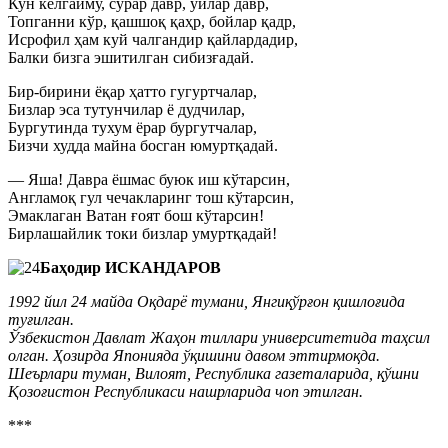
Кун келгайму, сўрар давр, ўйлар давр,
Топганни кўр, қашшоқ қаҳр, бойлар қадр,
Исрофил ҳам куй чалгандир қайлардадир,
Балки бизга эшитилган сибизғадай.
Бир-бирини ёқар ҳатто гугуртчалар,
Бизлар эса тутунчилар ё дудчилар,
Бургутинда тухум ёрар бургутчалар,
Бизчи худда майна босган юмуртқадай.
— Яша! Давра ёшмас буюк иш кўтарсин,
Англамоқ гул чечакларинг тош кўтарсин,
Эмаклаган Ватан ғоят бош кўтарсин!
Бирлашайлик токи бизлар умуртқадай!
Баҳодир ИСКАНДАРОВ
1992 йил 24 майда Оқдарё тумани, Янгиқўрғон қишлоғида
туғилган.
Ўзбекистон Давлат Жаҳон тиллари университетида таҳсил
олган. Ҳозирда Японияда ўқишини давом эттирмоқда.
Шеърлари туман, Вилоят, Республика газеталарида, қўшни
Қозоғистон Республикаси нашрларида чоп этилган.
***