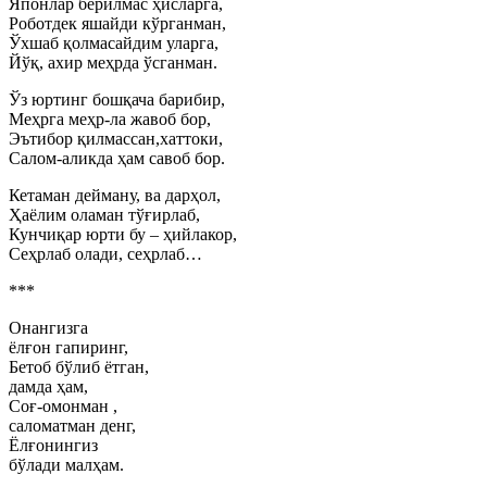
Японлар берилмас ҳисларга,
Роботдек яшайди кўрганман,
Ўхшаб қолмасайдим уларга,
Йўқ, ахир меҳрда ўсганман.
Ўз юртинг бошқача барибир,
Меҳрга меҳр-ла жавоб бор,
Эътибор қилмассан,хаттоки,
Салом-аликда ҳам савоб бор.
Кетаман дейману, ва дарҳол,
Ҳаёлим оламан тўғирлаб,
Кунчиқар юрти бу – ҳийлакор,
Сеҳрлаб олади, сеҳрлаб…
***
Онангизга
ёлғон гапиринг,
Бетоб бўлиб ётган,
дамда ҳам,
Соғ-омонман ,
саломатман денг,
Ёлғонингиз
бўлади малҳам.