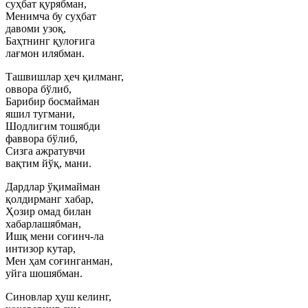
суҳбат қурябман,
Менимча бу суҳбат
давоми узоқ,
Баҳтнинг қулоғига
лағмон илябман.
Ташвишлар ҳеч қилманг,
оввора бўлиб,
Барибир босмайман
яшил тугмани,
Шодлигим тошябди
фаввора бўлиб,
Сизга ажратувчи
вақтим йўқ, мани.
Дардлар ўқимайман
қолдирманг хабар,
Ҳозир омад билан
хабарлашябман,
Ишқ мени соғинч-ла
интизор кутар,
Мен ҳам соғинганман,
уйга шошябман.
Синовлар ҳуш келинг,