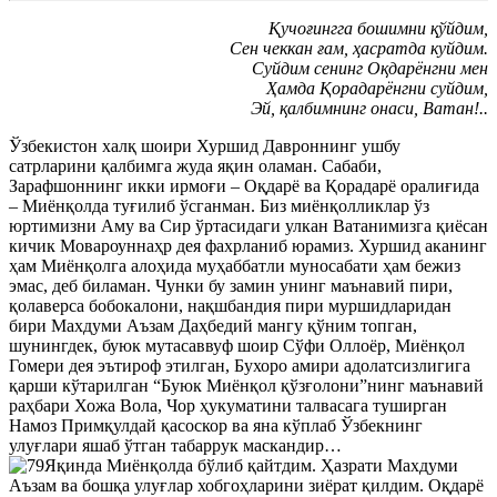
Қучоғингга бошимни қўйдим,
Сен чеккан ғам, ҳасратда куйдим.
Суйдим сенинг Оқдарёнгни мен
Ҳамда Қорадарёнгни суйдим,
Эй, қалбимнинг онаси, Ватан!..
Ўзбекистон халқ шоири Хуршид Давроннинг ушбу
сатрларини қалбимга жуда яқин оламан. Сабаби,
Зарафшоннинг икки ирмоғи – Оқдарё ва Қорадарё оралиғида
– Миёнқолда туғилиб ўсганман. Биз миёнқолликлар ўз
юртимизни Аму ва Сир ўртасидаги улкан Ватанимизга қиёсан
кичик Мовароуннаҳр дея фахрланиб юрамиз. Хуршид аканинг
ҳам Миёнқолга алоҳида муҳаббатли муносабати ҳам бежиз
эмас, деб биламан. Чунки бу замин унинг маънавий пири,
қолаверса бобокалони, нақшбандия пири муршидларидан
бири Махдуми Аъзам Даҳбедий мангу қўним топган,
шунингдек, буюк мутасаввуф шоир Сўфи Оллоёр, Миёнқол
Гомери дея эътироф этилган, Бухоро амири адолатсизлигига
қарши кўтарилган “Буюк Миёнқол қўзғолони”нинг маънавий
раҳбари Хожа Вола, Чор ҳукуматини талвасага туширган
Намоз Примқулдай қасоскор ва яна кўплаб Ўзбекнинг
улуғлари яшаб ўтган табаррук маскандир…
Яқинда Миёнқолда бўлиб қайтдим. Ҳазрати Махдуми
Аъзам ва бошқа улуғлар хобгоҳларини зиёрат қилдим. Оқдарё