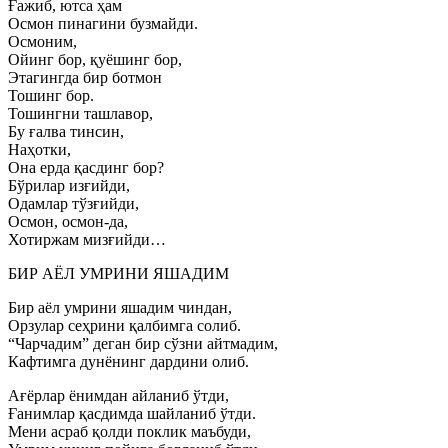
Ғажиб, ютса ҳам
Осмон пинагини бузмайди.
Осмоним,
Ойинг бор, қуёшинг бор,
Этагингда бир ботмон
Тошинг бор.
Тошингни ташлавор,
Бу ғалва тинсин,
Наҳотки,
Она ерда қасдинг бор?
Бўрилар изғийди,
Одамлар тўзғийди,
Осмон, осмон-да,
Хотиржам мизғийди…
БИР АЁЛ УМРИНИ ЯШАДИМ
Бир аёл умрини яшадим чиндан,
Орзулар сеҳрини қалбимга солиб.
“Чарчадим” деган бир сўзни айтмадим,
Кафтимга дунёнинг дардини олиб.
Ағёрлар ёнимдан айланиб ўтди,
Ғанимлар қасдимда шайланиб ўтди.
Мени асраб қолди поклик маъбуди,