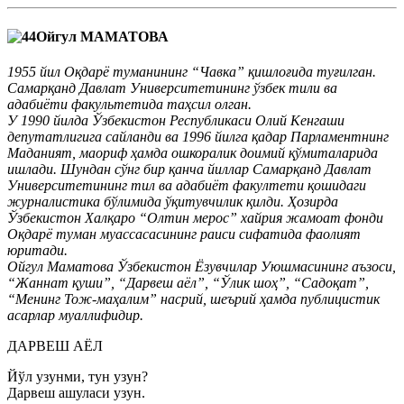
Ойгул МАМАТОВА
1955 йил Оқдарё туманининг “Чавка” қишлоғида туғилган.
Самарқанд Давлат Университетининг ўзбек тили ва
адабиёти факультетида таҳсил олган.
У 1990 йилда Ўзбекистон Республикаси Олий Кенгаши
депутатлигига сайланди ва 1996 йилга қадар Парламентнинг
Маданият, маориф ҳамда ошкоралик доимий қўмиталарида
ишлади. Шундан сўнг бир қанча йиллар Самарқанд Давлат
Университетининг тил ва адабиёт факултети қошидаги
журналистика бўлимида ўқитувчилик қилди. Ҳозирда
Ўзбекистон Халқаро “Олтин мерос” хайрия жамоат фонди
Оқдарё туман муассасасининг раиси сифатида фаолият
юритади.
Ойгул Маматова Ўзбекистон Ёзувчилар Уюшмасининг аъзоси,
“Жаннат қуши”, “Дарвеш аёл”, “Ўлик шоҳ”, “Садоқат”,
“Менинг Тож-маҳалим” насрий, шеърий ҳамда публицистик
асарлар муаллифидир.
ДАРВЕШ АЁЛ
Йўл узунми, тун узун?
Дарвеш ашуласи узун.