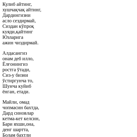
Кулиб айтинг,
хушчақчақ айтинг,
Дардингизни
асло сездирмай,
Сиздан кўпроқ
куяди,қайтинг
Юзларига
ажин чиздирмай.
Алдасангиз
онам деб илло,
Ёлғонингиз
ростга ўтади,
Сиз-у бизни
ўстиргунча то,
Шунча куйиб
ёнган, етади.
Майли, омад
чопмасин бахтда,
Дард синовлар
кетма-кет келсин,
Бари яхши,она,
денг шартта,
Болам бахтли