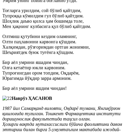
Умрим унинг пойига боғланиб ўтди.
Тоғларга урилдим, сой бўлиб қайтдим,
Тупроққа кўмилдим гул бўлиб қайтдим.
Шоҳлик даъво қилса ҳам бошимда толе,
Мен ҳақнинг кулбасига қул бўлиб қайтдим.
Олтмиш қутубини кездим оламнинг,
Олти паҳлавонни карвонга қўшдим.
Халқимдан, рўзғоримдан ортган жонимни,
Шеъриятдек буюк туғёнга қўшдим.
Бир аёл умрини яшадим чиндан,
Олға кетаётир юкли карвоним.
Тупроғингдан ором топдим, Оқдарём,
Юрагимда йўқдир зарра армоним.
Бир аёл умрини яшдим чиндан!
Наврўз ҲАСАНОВ
1987 йил Самарқанд вилояти, Оқдарё тумани, Янгиқўрғон
қишлоғида туғилган. Тошкент Фармацевтика институти
доришунослик факультетида таҳсил олган.
Ҳозирги вақтда мутахассислиги бўйича фаолиятини давом
эттириш билан бирга 5-умумтаълим мактабида ижодий-