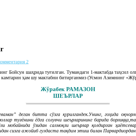
ar
комментария 2
нг Бойсун шаҳрида туғилган. Тумандаги 1-мактабда таҳсил ол
ю камтарин ҳам шу мактабни битирганмиз (Усмон Азимнинг «Жў
Жўрабек РАМАЗОН
ШЕЪРЛАР
ан” деган битта cўзга қурилгандек.Унинг, гоҳида оқчорло
амоллар туғёнини ёдга солувчи шеърларининг барида борлиққа,т
ўли мобайнида ўзидан салмоқли шеърлар қолдирган ҳаётсева
идан сизга ажойиб гулдаста тақдим этиш билан Парвардиордан