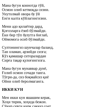
Мана бугун коинотда тўй,
Осмон олиб кетмоқда сизни.
Унутолмай овора бу ўй
Енги калта кўйлагингизни.
Мени адо қилаётир дард,
Қоғозларга ёзиб бўлмайди.
Ёки бир тўп булутга боғлаб,
Оймомога осиб бўлмайди.
Султонингиз шунчалар баланд,
Тан оламан, арзийди сизга;
Кўз қамашар ситоралардан
Сирға тақар қулоғингизга.
Мана бугун мунаввар дунё,
Ғолиб осмон сочади танга.
Тўғри-да, сиз боқмайсиз қиё
Ойни олиб беролмаганга.
ИККИ КУН
Мен икки кун яшашим керак,
Хоҳи тирик, хоҳида бежон.
Сўқир севги қирқ саккиз соат