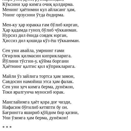
Кўксини ҳар кимга очиқ қолдирма.
Менинг ҳаётимни кул айласанг ҳам,
Унинг орзусини ўтда ёндирма.
Мен-ку ҳар юракка ғам бўлиб кирган,
Ҳар қадамда гуноҳ бўлиб чўкканман.
Нурсиз дил ёнида соядек юрган,
Ҳиссиз дил қошида кўз ёш тўкканман.
Сен уни авайла, умрнинг ғами
Оғирлик қилмасин киприкларига.
Йўлини тўсгин-у, қўйма боргани
Ҳаётнинг қалтис қил кўприкларига.
Майли ўз зайлига тортса ҳам замон,
Савдосин намойиш этса ҳам фалак.
Сен уни ҳеч кимга берма, дунёжон,
Токи яралгунча муносиб юрак.
Манглайимга ҳаёт қора доғ чизди,
Нафасим бўғилиб кетяпти бу он.
Бағрингга яшириб қўйдим бир қизни,
Уни ўзимга ҳам берма, дунёжон!
* * *