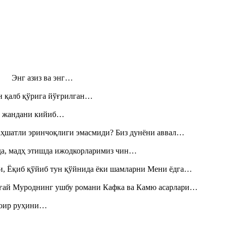
н! Энг азиз ва энг…
н қалб қўрига йўғрилган…
», жандани кийиб…
аҳшатли эринчоқлиги эмасмиди? Биз дунёни аввал…
шда, мадҳ этишда ижодкорларимиз чин…
и, Ёқиб қўйиб тун қўйнида ёки шамларни Мени ёдга…
Тоғай Муроднинг ушбу романи Кафка ва Камю асарлари…
шоир руҳини…