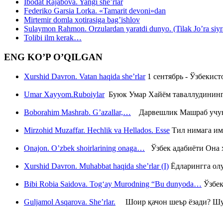
Ibodat Rajabova. Yangi she’rlar
Federiko Garsia Lorka. «Tamarit devoni»dan
Mirtemir domla xotirasiga bag’ishlov
Sulaymon Rahmon. Orzulardan yaratdi dunyo. (Tilak Jo’ra siyrati
Tolibi ilm kerak…
ENG KO’P O’QILGAN
Xurshid Davron. Vatan haqida she’rlar
1 сентябрь - Ўзбекис
Umar Xayyom.Ruboiylar
Буюк Умар Хайём таваллудининг 
Boborahim Mashrab. G’azallar,…
Дарвешлик Машраб учун ш
Mirzohid Muzaffar. Hechlik va Hellados. Esse
Тил нимага им
Onajon. O’zbek shoirlarining onaga…
Ўзбек адабиёти Она ҳ
Xurshid Davron. Muhabbat haqida she’rlar (I)
Ёдларингга ол
Bibi Robia Saidova. Tog‘ay Murodning “Bu dunyoda…
Ўзбек
Guljamol Asqarova. She’rlar.
Шоир қачон шеър ёзади? Шу с