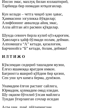
Инсон эмас, махлуқ билан юзлаштириб,
Тарбияда бир нимадан ютқазганлар.
Кун келади – четга чиқиб ҳою ҳавас,
Ҳаммасини эзгуликка йўядилар;
Алифбонинг аввалида айиқ эмас,
Алла айтган аёл расмин қўядилар.
Шунда севинч бирла кулиб кўз-қароғим,
Ҳаволарга ҳайф бўлмади нолам, дейман.
Алпомишга “А” кетади, қизалоғим,
Барчинойга “Б” кетади, болам, дейман!
И Л Т И Ж О
Кўксимдан сидириб ташладим музни,
Ёлғиз яшамоққа яратдим имкон.
Бағрингга яшириб қўйдим бир қизни,
Сен уни ҳеч кимга берма, дунёжон.
Унамадим ёлғон растанг сайлига,
Юрмадим, қувмадим омад изидан.
Шу оқшом бўғилиб ўлсам майлига
Тундан ўғирланган сочлар исидан
Асра уни, дунё, рўёларингдан,