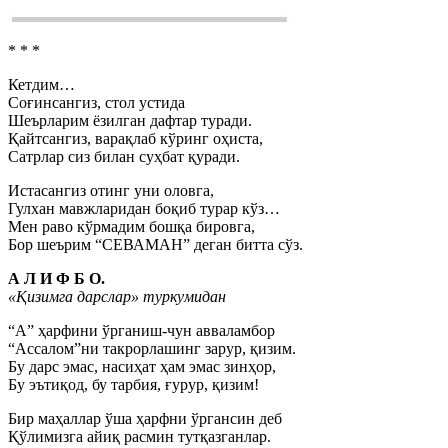
* * *
Кетдим…
Соғинсангиз, стол устида
Шеърларим ёзилган дафтар туради.
Қайтсангиз, варақлаб кўринг оҳиста,
Сатрлар сиз билан суҳбат қуради.
Истасангиз отинг уни оловга,
Гулхан мавжларидан боқиб турар кўз…
Мен раво кўрмадим бошқа бировга,
Бор шеърим “СЕВАМАН” деган битта сўз.
А Л И Ф Б О.
«Қизимга дарслар» туркумидан
“А” ҳарфини ўрганиш-чун авваламбор
“Ассалом”ни такрорлашинг зарур, қизим.
Бу дарс эмас, насиҳат ҳам эмас зинҳор,
Бу эътиқод, бу тарбия, ғурур, қизим!
Бир маҳаллар ўша ҳарфни ўргансин деб
Қўлимизга айиқ расмин тутқазганлар.