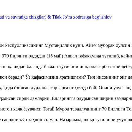
 va suvratiga chizgilar) & Tilak Jo’ra xotirasiga bag’ishlov
тон Республикасининг Мустақиллик куни. Айём муборак бўлси
970 йиллиги олдидан (15 май) Аввал тафаккурда туғилиб, кейи
оҳликдан баланд. У «жон тўтисини ишқ ила сарбоз этай деб
кон беради? Ўз қафасимизни яратишгами? Тил инсоннинг энг д
ақида ёзилган дурдона асарларга ниҳоятда бой. Онани улуғла
урмисан сирли дамларни, Ёдларингга олурмисан ширин ғамларн
истон халқ ёзувчиси Тоғай Мурод таваллудининг 70 йиллиги 
аволни кўп таҳлил этаман. Назаримда, шеър туғилиши учун 