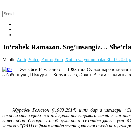
Jo’rabek Ramazon. Sog’insangiz… She’rl
Muallif
Adib
:
Video, Audio,Foto
,
Xotira va yodnomalar
30.07.2021
Жўрабек Рамазонов — 1983 йил Сурхондарё вилоятини
сабаби шуки, Шукур ака Холмирзаев, Эркин Аъзам ва камина
Жўрабек Рамазон ((1983-2014) нинг барча шеълари “Севам
сокинлигини,гоҳида эса тўлқинларни ваҳимага солиб,эсган ш
карвонидан бевақт узилиб қолишини сезгандек,қисқа умр й
кетамиз”(2011) тўпламларида эълон қилинган ижод намуналар