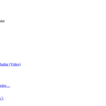
alar
atlar (Video)
 bedor…
o`l