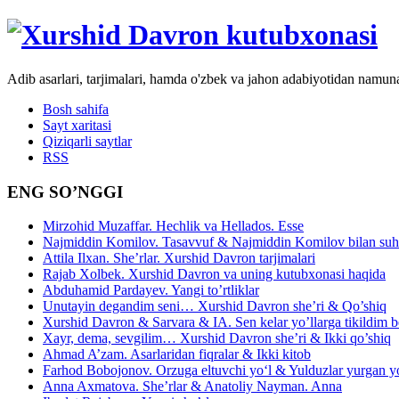
Adib asarlari, tarjimalari, hamda o'zbek va jahon adabiyotidan namun
Bosh sahifa
Sayt xaritasi
Qiziqarli saytlar
RSS
ENG SO’NGGI
Mirzohid Muzaffar. Hechlik va Hellados. Esse
Najmiddin Komilov. Tasavvuf & Najmiddin Komilov bilan suhb
Attila Ilxan. She’rlar. Xurshid Davron tarjimalari
Rajab Xolbek. Xurshid Davron va uning kutubxonasi haqida
Abduhamid Pardayev. Yangi to’rtliklar
Unutayin degandim seni… Xurshid Davron she’ri & Qo’shiq
Xurshid Davron & Sarvara & IA. Sen kelar yo’llarga tikildim
Xayr, dema, sevgilim… Xurshid Davron she’ri & Ikki qo’shiq
Ahmad A’zam. Asarlaridan fiqralar & Ikki kitob
Farhod Bobojonov. Orzuga eltuvchi yo‘l & Yulduzlar yurgan y
Anna Axmatova. She’rlar & Anatoliy Nayman. Anna