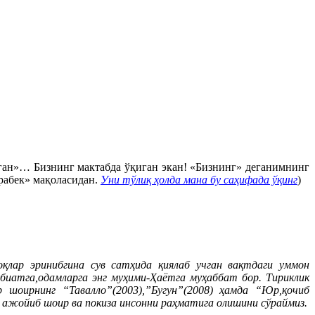
ган»… Бизнинг мактабда ўқиган экан! «Бизнинг» деганимнинг
рабек» мақоласидан.
Уни тўлиқ ҳолда мана бу саҳифада ўқинг
)
қлар эринибгина сув сатҳида қиялаб учган вақтдаги уммон
абиатга,одамларга энг муҳими-Ҳаётга муҳаббат бор. Тириклик
р шоирнинг “Тавалло”(2003),”Бугун”(2008) ҳамда “Юр,қочиб
 ажойиб шоир ва покиза инсонни раҳматига олишини сўраймиз.