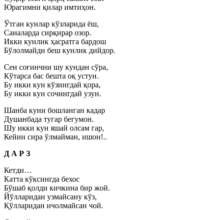
Юрагимни қилар имтиҳон.
Ўтган кунлар кўзларида ёш,
Саналарда сирқирар озор.
Икки кунлик ҳасратга бардош
Бўлолмайди беш кунлик дийдор.
Сен соғинчни шу кундан сўра,
Кўтарса бас бешта оқ устун.
Бу икки кун кўзингдай қора,
Бу икки кун сочингдай узун.
Шанба куни бошланган кадар
Душанбада тугар бегумон.
Шу икки кун яшай олсам гар,
Кейин сира ўлмайман, ишон!..
Д А Р З
Кетди…
Катта кўксингда бехос
Бўшаб қолди кичкина бир жой.
Йўлларидан узмайсану кўз,
Қўлларидан ичолмайсан чой.