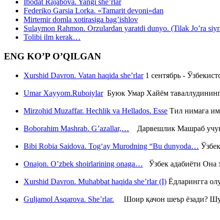
Ibodat Rajabova. Yangi she’rlar
Federiko Garsia Lorka. «Tamarit devoni»dan
Mirtemir domla xotirasiga bag’ishlov
Sulaymon Rahmon. Orzulardan yaratdi dunyo. (Tilak Jo’ra siyrati
Tolibi ilm kerak…
ENG KO’P O’QILGAN
Xurshid Davron. Vatan haqida she’rlar
1 сентябрь - Ўзбекис
Umar Xayyom.Ruboiylar
Буюк Умар Хайём таваллудининг 
Mirzohid Muzaffar. Hechlik va Hellados. Esse
Тил нимага им
Boborahim Mashrab. G’azallar,…
Дарвешлик Машраб учун ш
Bibi Robia Saidova. Tog‘ay Murodning “Bu dunyoda…
Ўзбек
Onajon. O’zbek shoirlarining onaga…
Ўзбек адабиёти Она ҳ
Xurshid Davron. Muhabbat haqida she’rlar (I)
Ёдларингга ол
Guljamol Asqarova. She’rlar.
Шоир қачон шеър ёзади? Шу с