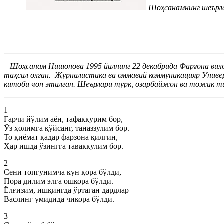
Шоҳсанамнинг шеърла
Шоҳсанам Нишонова 1995 йилнинг 22 декабрида Фарғона вил
таҳсил олган.
Журналистика ва оммавий коммуникацияр Униве
китоби чоп этилган. Шеърлари турк, озарбайжон ва тожик т
1
Гарчи йўлим аён, тафаккурим бор,
Ўз ҳолимга қўйсанг, таназзулим бор.
То қиёмат қадар фарзона қилгин,
Ҳар ишда ўзингга таваккулим бор.
2
Сени топгунимча кун қора бўлди,
Пора дилим элга ошкора бўлди.
Ёлғизим, ишқингда ўртаган дардлар
Васлинг умидида чикора бўлди.
3