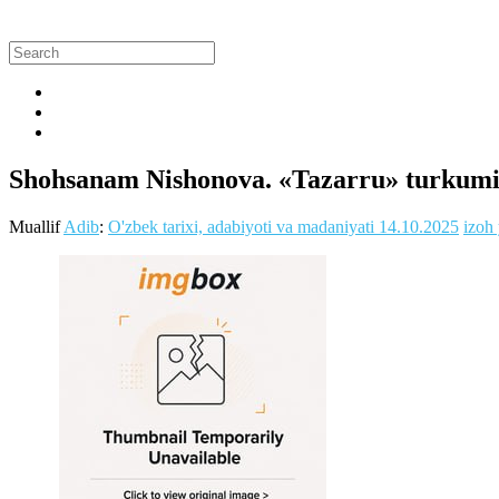
Shohsanam Nishonova. «Tazarru» turkum
Muallif
Adib
:
O'zbek tarixi, adabiyoti va madaniyati
14.10.2025
izoh