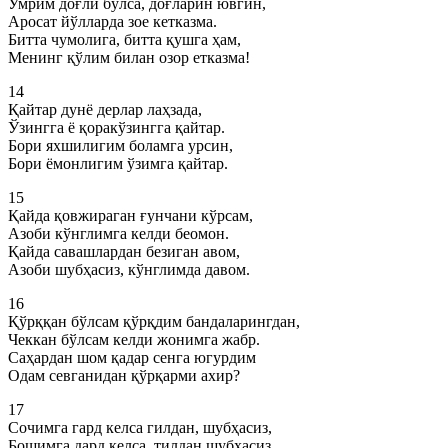
Умрим доғли бўлса, доғларин ювгин,
Аросат йўлларда зое кетказма.
Битта чумолига, битта қушга ҳам,
Менинг қўлим билан озор етказма!
14
Қайтар дунё дерлар лаҳзада,
Ўзингга ё қоракўзингга қайтар.
Бори яхшилигим боламга урсин,
Бори ёмонлигим ўзимга қайтар.
15
Қайда қовжираган ғунчани кўрсам,
Азоби кўнглимга келди беомон.
Қайда савашлардан безиган авом,
Азоби шубҳасиз, кўнглимда давом.
16
Қўрққан бўлсам қўрқдим бандаларингдан,
Чеккан бўлсам келди жонимга жабр.
Саҳардан шом қадар сенга югурдим
Одам севганидан қўрқарми ахир?
17
Сочимга гард келса гилдан, шубҳасиз,
Бошимга дард келса, тилдан шубҳасиз,