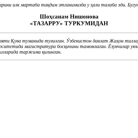
рини илк мартаба тақдим этганимизда у ҳали талаба эди. Буг
Шоҳсанам Нишонова
«ТАЗАРРУ» ТУРКУМИДАН
ояти Қува туманида туғилган. Ўзбекистон давлат Жаҳон тилл
рситетида магистратура босқичини тамомлаган. Ёзувчилар уюш
илларида таржима қилинган.