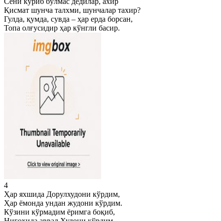
Сени кўриб бўлмас дедилар, ахир
Қисмат шунча талхми, шунчалар тахир?
Гулда, қумда, сувда – ҳар ерда борсан,
Топа олғусидир ҳар кўнгли басир.
4
Ҳар яхшида Дорулхудони кўрдим,
Ҳар ёмонда ундан жудони кўрдим.
Кўзини кўрмадим ёримга боқиб,
Нигоҳида аввал Худони кўрдим.