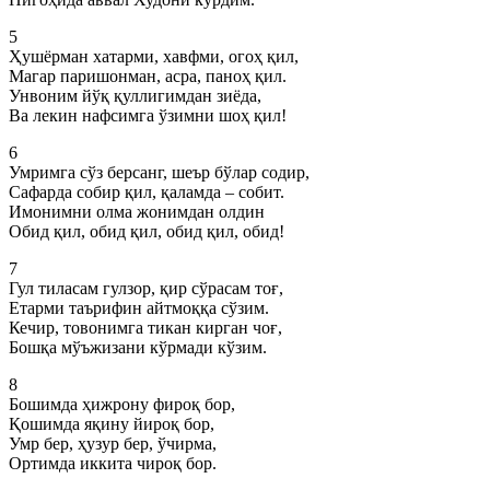
5
Ҳушёрман хатарми, хавфми, огоҳ қил,
Магар паришонман, асра, паноҳ қил.
Унвоним йўқ қуллигимдан зиёда,
Ва лекин нафсимга ўзимни шоҳ қил!
6
Умримга сўз берсанг, шеър бўлар содир,
Сафарда собир қил, қаламда – собит.
Имонимни олма жонимдан олдин
Обид қил, обид қил, обид қил, обид!
7
Гул тиласам гулзор, қир сўрасам тоғ,
Етарми таърифин айтмоққа сўзим.
Кечир, товонимга тикан кирган чоғ,
Бошқа мўъжизани кўрмади кўзим.
8
Бошимда ҳижрону фироқ бор,
Қошимда яқину йироқ бор,
Умр бер, ҳузур бер, ўчирма,
Ортимда иккита чироқ бор.