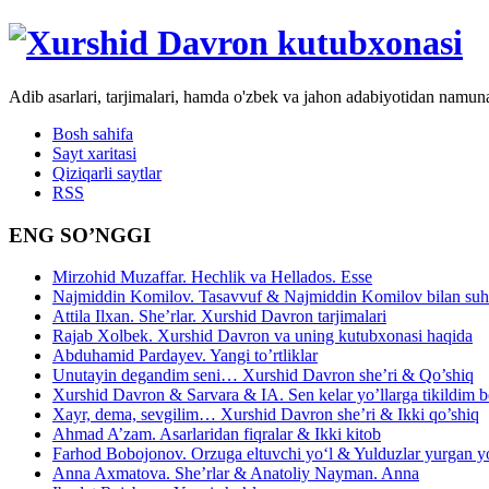
Adib asarlari, tarjimalari, hamda o'zbek va jahon adabiyotidan namun
Bosh sahifa
Sayt xaritasi
Qiziqarli saytlar
RSS
ENG SO’NGGI
Mirzohid Muzaffar. Hechlik va Hellados. Esse
Najmiddin Komilov. Tasavvuf & Najmiddin Komilov bilan suhb
Attila Ilxan. She’rlar. Xurshid Davron tarjimalari
Rajab Xolbek. Xurshid Davron va uning kutubxonasi haqida
Abduhamid Pardayev. Yangi to’rtliklar
Unutayin degandim seni… Xurshid Davron she’ri & Qo’shiq
Xurshid Davron & Sarvara & IA. Sen kelar yo’llarga tikildim
Xayr, dema, sevgilim… Xurshid Davron she’ri & Ikki qo’shiq
Ahmad A’zam. Asarlaridan fiqralar & Ikki kitob
Farhod Bobojonov. Orzuga eltuvchi yo‘l & Yulduzlar yurgan y
Anna Axmatova. She’rlar & Anatoliy Nayman. Anna