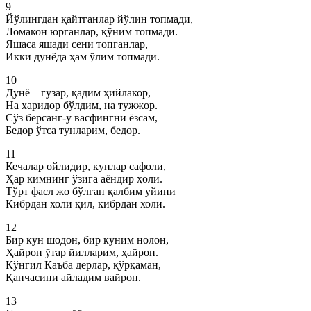
9
Йўлингдан қайтганлар йўлин топмади,
Ломакон юрганлар, қўним топмади.
Яшаса яшади сени топганлар,
Икки дунёда ҳам ўлим топмади.
10
Дунё – гузар, қадим ҳийлакор,
На харидор бўлдим, на тужжор.
Сўз берсанг-у васфингни ёзсам,
Бедор ўтса тунларим, бедор.
11
Кечалар ойлидир, кунлар сафоли,
Ҳар кимнинг ўзига аёндир ҳоли.
Тўрт фасл жо бўлган қалбим уйини
Кибрдан холи қил, кибрдан холи.
12
Бир кун шодон, бир куним нолон,
Ҳайрон ўтар йилларим, ҳайрон.
Кўнгил Каъба дерлар, қўрқаман,
Қанчасини айладим вайрон.
13