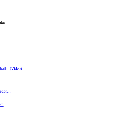
alar
atlar (Video)
 bedor…
o`l