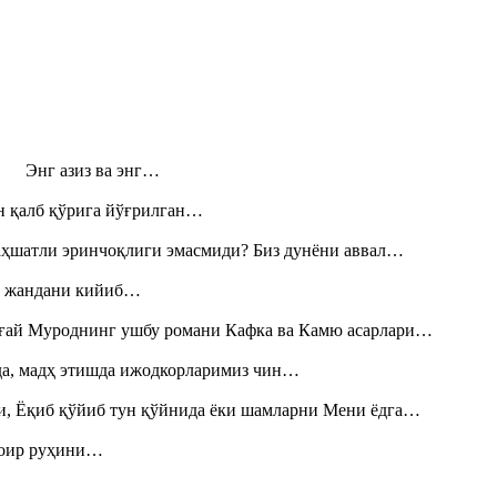
н! Энг азиз ва энг…
н қалб қўрига йўғрилган…
аҳшатли эринчоқлиги эмасмиди? Биз дунёни аввал…
», жандани кийиб…
Тоғай Муроднинг ушбу романи Кафка ва Камю асарлари…
шда, мадҳ этишда ижодкорларимиз чин…
и, Ёқиб қўйиб тун қўйнида ёки шамларни Мени ёдга…
шоир руҳини…