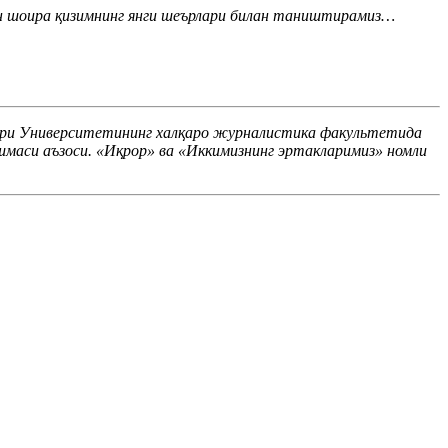
ун шоира қизимнинг янги шеърлари билан таништирамиз…
ари Университетининг халқаро журналистика факультетида
маси аъзоси. «Иқрор» ва «Иккимизнинг эртакларимиз» номли