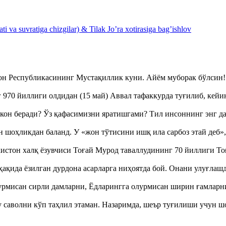
 va suvratiga chizgilar) & Tilak Jo’ra xotirasiga bag’ishlov
тон Республикасининг Мустақиллик куни. Айём муборак бўлси
970 йиллиги олдидан (15 май) Аввал тафаккурда туғилиб, кейи
кон беради? Ўз қафасимизни яратишгами? Тил инсоннинг энг д
оҳликдан баланд. У «жон тўтисини ишқ ила сарбоз этай деб
истон халқ ёзувчиси Тоғай Мурод таваллудининг 70 йиллиги 
ақида ёзилган дурдона асарларга ниҳоятда бой. Онани улуғла
урмисан сирли дамларни, Ёдларингга олурмисан ширин ғамларн
аволни кўп таҳлил этаман. Назаримда, шеър туғилиши учун 