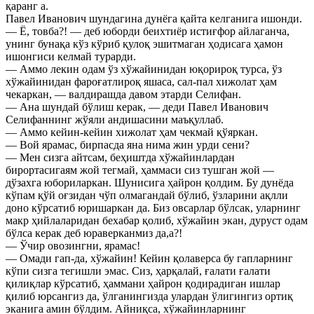
қаранг а.
Павел Иванович шундагина дунёга қайта келганига ишонди.
— Ё, товба?! — деб юборди беихтиёр истиғфор айлаганча,
унинг бунақа кўз кўриб қулоқ эшитмаган ҳодисага ҳамон
ишонгиси келмай турарди.
— Аммо лекин одам ўз хўжайинидан юқорироқ турса, ўз
хўжайинидан фароғатлироқ яшаса, сал-пал хижолат ҳам
чекаркан, — валдирашда давом этарди Селифан.
— Ана шундай бўлиш керак, — деди Павел Иванович
Селифаннинг жўяли андишасини маъқуллаб.
— Аммо кейин-кейин хижолат ҳам чекмай қўяркан.
— Вой ярамас, бирпасда яна нима жин урди сени?
— Мен сизга айтсам, беҳиштда хўжайинлардан
бирортасигаям жой тегмай, ҳаммаси сиз тушган жой —
дўзахга юбориларкан. Шунисига ҳайрон қолдим. Бу дунёда
кўпам қўй оғзидан чўп олмагандай бўлиб, ўзларини ақлли
доно кўрсатиб юришаркан да. Биз овсарлар бўлсак, уларнинг
макр ҳийлаларидан бехабар қолиб, хўжайин экан, дуруст одам
бўлса керак деб юраверканмиз да,а?!
— Ўчир овозингни, ярамас!
— Омади гап-да, хўжайин! Кейин қолаверса бу гапларнинг
кўпи сизга тегишли эмас. Сиз, ҳарқалай, ғалати ғалати
қилиқлар кўрсатиб, ҳаммани ҳайрон қодирадиган ишлар
қилиб юрсангиз да, ўлганингизда улардан ўлигингиз ортиқ
эканига амин бўлдим. Айниқса, хўжайинларнинг