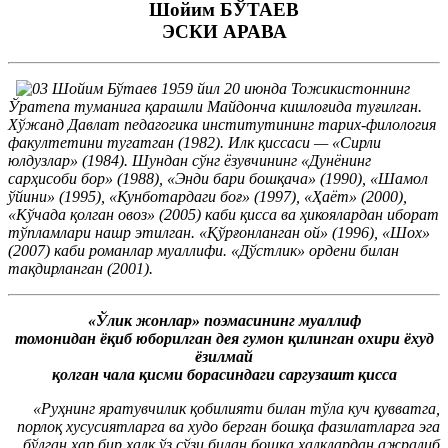
Шойим БЎТАЕВ
ЭСКИ АРАВА
Шойим Бўтаев 1959 йил 20 июнда Тожикистоннинг
Ўратепа туманига қарашли Майдонча кишлоғида туғилган.
Хўжанд Давлат педагогика институтининг тарих-филология
факултетини тугатган (1982). Илк қиссаси — «Сирли
юлдузлар» (1984). Шундан сўнг ёзувчининг «Дунёнинг
сарҳисоби бор» (1988), «Энди бари бошқача» (1990), «Шамол
ўйини» (1995), «Кунботардаги боғ» (1997), «Ҳаёт» (2000),
«Кўчада қолган овоз» (2005) каби қисса ва ҳикоялардан иборат
тўпламлари нашр этилган. «Қўрғонланган ой» (1996), «Шох»
(2007) каби романлар муаллифи. «Дўстлик» ордени билан
тақдирланган (2001).
«Ўлик жонлар» поэмасининг муаллиф
томонидан ёқиб юборилган дея гумон қилинган охири ёхуд
ёзилмай
қолган чала қисми борасиндаги саргузашт қисса
«Руҳнинг яратувчилик қобилияти билан тўла куч қувватга,
порлоқ хусусиятларга ва худо берган бошқа фазилатларга эга
бўлган ҳар бир халқ ўз сўзи билан бошқа халқлардан ажралиб