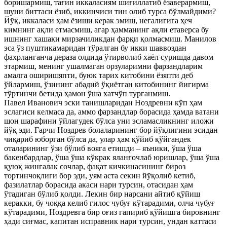
боришармиш, тағин иккаласиям шиғиллатиб ёзаверармиш,
шуни биттаси ёзиб, иккинчиси тин олиб турса бўлмайдими?
Йўқ, иккаласи ҳам ёзиши керак эмиш, негалигига ҳеч
кимнинг ақли етмасмиш, агар ҳамманинг ақли етаверса бу
ишнинг хашаки мирзачиликдан фарқи қолмасмиш. Манилов
эса ўз пуштикамаридан тўралган бу икки шаввоздан
фахрланганча дераза олдида ўтирволиб хаёл суришда давом
этармиш, менинг ушалмаган орзуларимни фарзандларим
амалга оширишяпти, буюк тарих китобини ёзяпти деб
ўйлармиш, ўзининг абадий ўқиётган китобининг йигирма
тўртинчи бетида ҳамон ўша хатчўп турганмиш.
Павел Иванович эски танишларидан Ноздревни кўп ҳам
эслагиси келмаса да, аммо фарзандлар борасида ҳамда ватани
шон шарафини ўйлагудек бўлса уни эсламасликнинг иложи
йўқ эди. Гарчи Ноздрев болаларининг бор йўқлигини эсидан
чиқариб юборган бўлса да, улар ҳам қўйиб қўйгандек
оталарининг ўзи бўлиб вояга етишди – яъники, ўша ўша
бакенбардлар, ўша ўша кўкрак яланғочлаб юришлар, ўша ўша
қуюқ жингалак сочлар, фақат кичкинасининг бироз
тортинчоқлиги бор эди, уям аста секин йўқолиб кетиб,
фазилатлар борасида акаси нари турсин, отасидан ҳам
ўтадиган бўлиб қолди. Лекин бир нарсани айтиб қўйиш
керакки, бу чоққа келиб гилос чубуғ кўтарадими, олча чубуғ
кўтарадими, Ноздревга бир оғиз гапириб қўйишга бировнинг
ҳади сиғмас, капитан исправник нари турсин, ундан каттаси