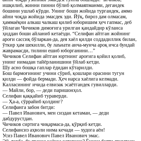
ишқилиб, жинни пинни бўлиб қолмаяпманми, дегандек
бошини ушлаб кўрди. Унинг боши жойида тургандек, аммо
айни чоқда жойида эмасдек эди. Йўқ, бироз дам олмасам,
ҳаммаёқни алкаш чалкаш қилиб юборишим ҳеч гапмас, деб
ўйлаган Чичиков димоғига урилган қандайдир кўланса
ҳиддан боши айланиб кетаёзди. “Селифан айтган жойнинг
ароғи сассиқ бўларкан-да, дея хаёл қилди соддадиллик билан,
ўткир ҳам шекилли, бу лаънати анча-мунча ароқ ичса бундай
жаврамасди, тилини ешиб юборганини…”
Чичиков Селифан айтган юртнинг ароғига қойил қолиб,
унинг нимадан тайёрланишини ўйлаб кетди.
Шу асно бошқа гаплар ёдидан кўтарилди.
Бош бармоғининг учини сўриб, қошлари орасини тугун
қилди — фойда бермади. Ҳеч нарса хаёлига келмади.
Калласининг ичида елвизак эсаётгандек гувилларди.
— Майли, бор, — деди паришонҳол.
Селифан қаққайиб тураверди.
— Ҳа-а, сўррайиб қолдинг?
Селифанга забон битди:
— Павел Иванович, мен сиздан кетаман, — деди
дабдурустдан.
Чичиков сиртига чиқармаса-да, қўрқиб кетди.
Селифансиз аҳволи нима кечади — худога аён!
Усиз Павел Иванович Павел Иванович эмас.