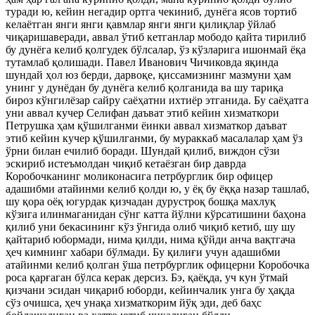
туради ю, кейин негадир ортга чекиниб, дунёга ясов тортиб
келаётган янги янги қавмлар янги янги қилиқлар ўйлаб
чиқаришаверади, аввал ўтиб кетганлар мободо қайта тирилиб
бу дунёга келиб қолгудек бўлсалар, ўз кўзларига ишонмай ёқа
тутамлаб қолишади. Павел Иванович Чичиковда яқинда
шундай ҳол юз берди, дарвоқе, қиссамизнинг мазмуни ҳам
унинг у дунёдан бу дунёга келиб қолганида ва шу тариқа
бироз кўнгилёзар сайру саёҳатни ихтиёр этганида. Бу саёҳатга
уни аввал кучер Селифан даъват этиб кейин хизматкори
Петрушка ҳам қўшилганми ёинки аввал хизматкор даъват
этиб кейин кучер қўшилганми, бу мураккаб масалалар ҳам ўз
ўрни билан ечилиб боради. Шундай қилиб, виждон сўзи
эскириб истеъмолдан чиқиб кетаёзган бир даврда
Коробочканинг моликонасига петрбурглик бир офицер
адашибми атайинми келиб қолди ю, у ёқ бу ёққа назар ташлаб,
шу қора оёқ югурдак қизчадан дурустроқ бошқа махлуқ
кўзига илинмаганидан сўнг катта йўлни кўрсатишини баҳона
қилиб уни бекасининг кўз ўнгида олиб чиқиб кетиб, шу шу
қайтариб юбормади, нима қилди, нима қўйди анча вақтгача
ҳеч кимнинг хабари бўлмади. Бу қилиғи учун адашибми
атайинми келиб қолган ўша петрбурглик офицерни Коробочка
роса қарғаган бўлса керак дерсиз. Бэ, қаёқда, уч кун ўтмай
қизчани эсидан чиқариб юборди, кейинчалик унга бу ҳақда
сўз очишса, ҳеч унақа хизматкорим йўқ эди, деб баҳс