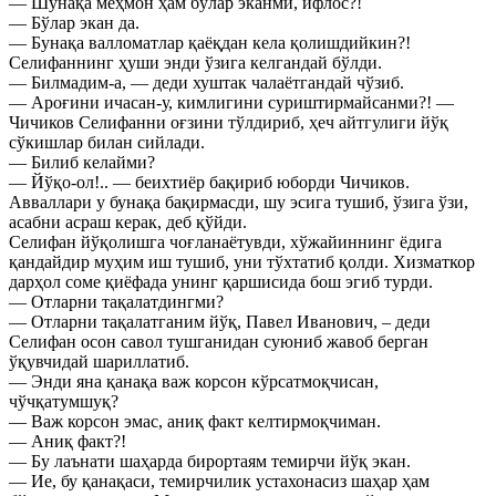
— Шунақа меҳмон ҳам бўлар эканми, ифлос?!
— Бўлар экан да.
— Бунақа валломатлар қаёқдан кела қолишдийкин?!
Селифаннинг ҳуши энди ўзига келгандай бўлди.
— Билмадим-а, — деди хуштак чалаётгандай чўзиб.
— Ароғини ичасан-у, кимлигини суриштирмайсанми?! —
Чичиков Селифанни оғзини тўлдириб, ҳеч айтгулиги йўқ
сўкишлар билан сийлади.
— Билиб келайми?
— Йўқо-ол!.. — беихтиёр бақириб юборди Чичиков.
Авваллари у бунақа бақирмасди, шу эсига тушиб, ўзига ўзи,
асабни асраш керак, деб қўйди.
Селифан йўқолишга чоғланаётувди, хўжайиннинг ёдига
қандайдир муҳим иш тушиб, уни тўхтатиб қолди. Хизматкор
дарҳол соме қиёфада унинг қаршисида бош эгиб турди.
— Отларни тақалатдингми?
— Отларни тақалатганим йўқ, Павел Иванович, – деди
Селифан осон савол тушганидан суюниб жавоб берган
ўқувчидай шариллатиб.
— Энди яна қанақа важ корсон кўрсатмоқчисан,
чўчқатумшуқ?
— Важ корсон эмас, аниқ факт келтирмоқчиман.
— Аниқ факт?!
— Бу лаънати шаҳарда бирортаям темирчи йўқ экан.
— Ие, бу қанақаси, темирчилик устахонасиз шаҳар ҳам