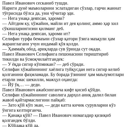
Павел Иванович сесканиб тушди.
Нариги дунё маъволарини эслатадиган сўзлар, гарчи жаннат
тўғрисида бўлса да, уни чўчитар эди.
— Нега унақа деяпсан, ҳароми?
— Айтдим ку, хўжайин, майли ит дея қолинг, аммо ҳар хил
сўкишларингизни қилманг деб.
— Нега унақа деяпсан, ҳароми ит?
Селифан турфа бемаъни сўзлар қатори ўзига маъқули ҳам
жаранглагани учун индамай қўя қолди.
— Ҳаммаёқ обод, ариқларда сув ўрнида сут оқади.
Павел Иванович Селифанга пешонасини тириштириб
тикилди ва ўсмоқчилаётгандек:
— У ёқда сигир кўпмикан? — деб сўради.
Селифан хўжайиннинг хаёлига туйқусдан нега сигир келиб
қолганини фаҳмламади. Бу борада ўзининг ҳам маълумотлари
етарли эмас шекилли, мажҳул оҳангда:
— Йў ўқ… — деди.
Павел Иванович ажабсинганча кифт қисиб қўйди.
Селифан хўжайиннинг саволига дарҳол аниқ далил билан
жавоб қайтармаслигини пайқаб:
— Зато қўй кўп экан, — деди катта кичик сурувларни кўз
ўнгига келтирганча.
— Қанақа қўй? — Павел Иванович нимагадир қизиқиб
қолгандек бўлди.
— Қўйдақа қўй да.