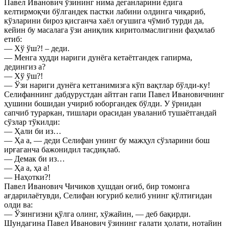
Павел Иванович ўзининг нима деганларини ёдига
келтирмоқчи бўлгандек пастки лабини олдинга чиқариб,
кўзларини бироз қисганча хаёл оғушига чўмиб турди да,
кейин бу масалага ўзи аниқлик киритолмаслигини фаҳмлаб
етиб:
— Хў ўш?! – деди.
— Менга худди нариги дунёга кетаётгандек гапирма,
дедингиз а?
— Хў ўш?!
— Ўзи нариги дунёга кетганимизга кўп вақтлар бўлди-ку!
Селифаннинг дабдурустдан айтган гапи Павел Ивановичнинг
ҳушини бошидан учириб юборгандек бўлди. У ўрнидан
сапчиб тураркан, тишлари орасидан уваланиб тушаётгандай
сўзлар тўкилди:
— Ҳали би из…
— Ҳа а, — деди Селифан унинг бу мажҳул сўзларини бош
ирғаганча бажонидил тасдиқлаб.
— Демак би из…
— Ҳа а, ҳа а!
— Наҳотки?!
Павел Иванович Чичиков ҳушдан оғиб, бир томонга
ағдарилаётувди, Селифан югуриб келиб унинг қўлтиғидан
олди ва:
— Ўзингизни қўлга олинг, хўжайин, — деб бақирди.
Шундагина Павел Иванович ўзининг ғалати ҳолати, нотайин