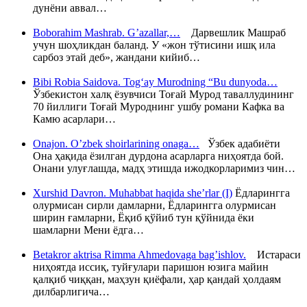
дунёни аввал…
Boborahim Mashrab. G’azallar,…
Дарвешлик Машраб
учун шоҳликдан баланд. У «жон тўтисини ишқ ила
сарбоз этай деб», жандани кийиб…
Bibi Robia Saidova. Tog‘ay Murodning “Bu dunyoda…
Ўзбекистон халқ ёзувчиси Тоғай Мурод таваллудининг
70 йиллиги Тоғай Муроднинг ушбу романи Кафка ва
Камю асарлари…
Onajon. O’zbek shoirlarining onaga…
Ўзбек адабиёти
Она ҳақида ёзилган дурдона асарларга ниҳоятда бой.
Онани улуғлашда, мадҳ этишда ижодкорларимиз чин…
Xurshid Davron. Muhabbat haqida she’rlar (I)
Ёдларингга
олурмисан сирли дамларни, Ёдларингга олурмисан
ширин ғамларни, Ёқиб қўйиб тун қўйнида ёки
шамларни Мени ёдга…
Betakror aktrisa Rimma Ahmedovaga bag’ishlov.
Истараси
ниҳоятда иссиқ, туйғулари паришон юзига майин
қалқиб чиққан, маҳзун қиёфали, ҳар қандай ҳолдаям
дилбарлигича…