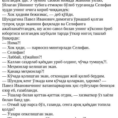
қолгандек эди. У бунинг сабаби нимада эканини ўйлаб,
ўйлаган ўйининг тубига етмоқчи бўлиб турганида Селифан
худди унинг ичига кириб чиққандек:
— Хок ҳидиям бежизмас, — деб қўйди.
Шундагина Павел Иванович димоғига ўрнашиб қолган
тупроқ ҳиди эканини фаҳмлади ва Селифанга
ажабланаётгандек, шу асно савол билан унинг кўксини ёриб
юборгиси келгандек шубҳали тарзда ўткир нигоҳ ташлаб
ўшқирди:
— Нима?!
— Хок ҳиди, — парвосиз минғирлади Селифан.
— Селифан!
— Лаббай, хўжайин?!
— Каллаи саҳарлаб қаёқдан уриб олдинг, чўчқа тумшуқ?!.
— Меҳмонлар келишган экан.
— Қанақа меҳмонлар?!
— Кўчада қолишган экан, отхонадан жой қилиб бердим.
— Шундоқ кенг ўлкада ким кўчада қоларкан, ҳароми? —
Павел Ивановичнинг ватанпарварлик ҳис-туйғулари бениҳоя
озор еб, ғазабланди.
— Ўшалар билан қиттак-қиттак отдик, — хизматкор ўз хаёли
билан банд эди.
— Отмай ҳар нарса бўл, газанда, сенга ароқ қаёқдан топила
қолди?
— Ўзлари опкелишган экан.