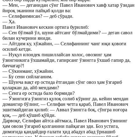
— Мен, — деганидан сўнг Павел Иванович хавф хатар ўзидан
йироқ эканини пайқаб қолди ва:
— Селифанмисан? — деб сўради.
— Ҳа.
Павел Иванович кескин ортига бурилиб:
— Сен бўлмай ўл, шуни айтсанг бўлмайдими? — деган савол
билан кучерини яниди.
— Айтдим ку, хўжайин, — Селифаннинг чанг юқи қовоғи
осилиб кетди.
— Нуқул илондек пишиллайсан холос, овозинг ҳам
ўзингникига ўхшамайди, гапирсанг ўзингга ўхшаб гапир да,
баччағар?!
— Сўкинманг, хўжайин.
— Бу сени сийлаганим.
— Шунча вақт ер остида ётгандан сўнг овоз ҳам ўзгариб
қоларкан да, айб мендами?
— Сенга ер остида бало бормиди?
— Ўзингизга ўзингиз қулоқ солиб кўринг да, кейин мендан
домангир бўлинг, — Селифан четга қараб, Павел Иванович
эшитмайдиган қилиб: — Аввал ўзингга боқ, сўнгра ноғора
қоқ, — деб қўшиб қўйди.
Дарвоқе, Селифан айтса айтмаса, Павел Иванович ўзининг
ҳам овози ўзгариб қолганини пайқаган эди. Боз устига,
димоғида қандайдир ғалати ҳид абадул абад ўрнашиб