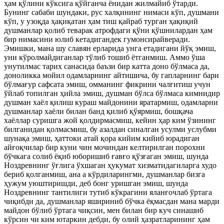
ҳам қўлини кўксига қўйганча ёнидан жилмайиб ўтарди.
Бунинг сабаби шундаки, рус халқининг нимаси кўп, душмани
кўп, у узоқда ҳақиқатан ҳам тиш қайраб турган ҳақиқий
душманлар қолиб теварак атрофдаги қўни қўшнилардан ҳам
бир нимасини юлиб кетадигандек гумонсирайверади.
Эмишки, мана шу славян ерларида унга етадигани йўқ эмиш,
уни кўролмайдиганлар тўлиб тошиб ётганмиш. Аммо ўша
унутилмас тарих санасида баъзи бир катта доно бўлмаса да,
доноликка мойил одамларнинг айтишича, бу гапларнинг бари
бўлмағур сафсата эмиш, омманинг фикрини чалғитиш учун
ўйлаб топилган ҳийла эмиш, душман бўлса бўлмаса кимнидир
душман хаёл қилиш кураш майдонини яратармиш, одамларни
душманлар хаёли билан банд қилиб қўярмиш, бошқача
хаёллар суришга жой қолдирмасмиш, кейин ҳар ким ўзининг
билганидан қолмасмиш, бу азалдан синалган усулми услубми
шунақа эмиш, ҳаттоки атай қора кийим кийиб юрадиган
айғоқчилар бир куни чин мочиндан келтирилган порохни
бўчкага солиб ёқиб юборишиб ғавғо қўзғаган эмиш, шунда
Ноздревнинг ўғлига ўхшаган ҳукумат хизматидагиларга худо
бериб қолганмиш, ана а кўрдиларингми, душманлар бизга
ҳужум уюштиришди, деб бонг уришган эмиш, шунда
Ноздревнинг тантилиги тутиб кўкрагини яланғочлаб ўртага
чиқибди да, душманлар яшириниб бўчка ёқмасдан мана марди
майдон бўлиб ўртага чиқсин, мен билан бир куч синашиб
кўрсин чи ким ютаркин дебди, бу олий ҳазратларининг ҳам