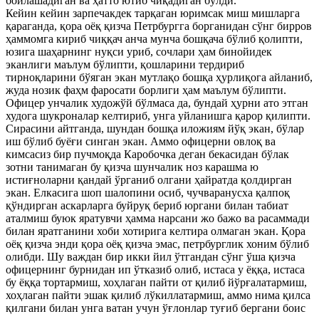
бойлашадиган ва ҳатто ютиб чиқадиган бўлди.
Кейин кейин зарпечакдек тарқаган юримсак миш мишларга
қараганда, қора оёқ қизча Петрбургга борганидан сўнг бирров
ҳаммомга кириб чиққач анча мунча бошқача бўлиб қолипти,
юзига шаҳарнинг нуқси уриб, сочлари ҳам бинойидек
эканлиги маълум бўлипти, қошларини тердириб
тирноқларини бўяган экан мутлақо бошқа ҳурлиқога айланиб,
жуда нозик фаҳм фаросати борлиги ҳам маълум бўлипти.
Офицер унчалик художўй бўлмаса да, бундай ҳурни ато этган
худога шукроналар келтириб, унга уйланишга қарор қилипти.
Сирасини айтганда, шундан бошқа иложиям йўқ экан, бўлар
иш бўлиб буёғи синган экан. Аммо офицерни овлоқ ва
кимсасиз бир пучмоқда Каробочка деган бекасидан бўлак
зотни танимаган бу қизча шунчалик ноз карашма ю
истиғноларни қандай ўрганиб олгани ҳайратда қолдирган
экан. Елкасига шоп шалопини осиб, чучваранусха қалпоқ
қўндирган аскарларга буйруқ бериб юргани билан табиат
аталмиш буюк яратувчи ҳамма нарсани жо бажо ва расаммади
билан яратганини хоби хотирига келтира олмаган экан. Қора
оёқ қизча энди қора оёқ қизча эмас, петрбурглик хоним бўлиб
олибди. Шу важдан бир икки йил ўтгандан сўнг ўша қизча
офицернинг бурнидан ип ўтказиб олиб, истаса у ёққа, истаса
бу ёққа тортармиш, хоҳлаган пайти от қилиб йўрғалатармиш,
хоҳлаган пайти эшак қилиб лўкиллатармиш, аммо нима қилса
қилгани билан унга ватан учун ўғлонлар туғиб бергани боис