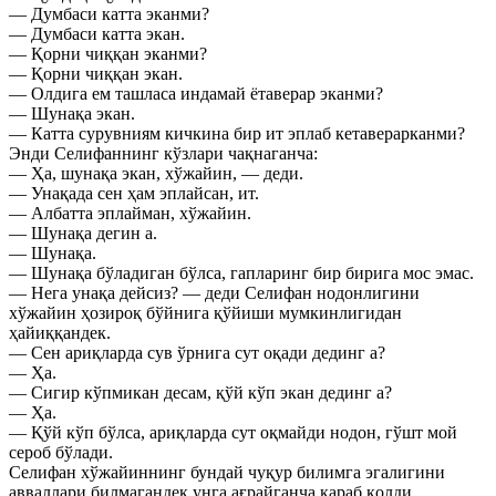
— Думбаси катта эканми?
— Думбаси катта экан.
— Қорни чиққан эканми?
— Қорни чиққан экан.
— Олдига ем ташласа индамай ётаверар эканми?
— Шунақа экан.
— Катта сурувниям кичкина бир ит эплаб кетаверарканми?
Энди Селифаннинг кўзлари чақнаганча:
— Ҳа, шунақа экан, хўжайин, — деди.
— Унақада сен ҳам эплайсан, ит.
— Албатта эплайман, хўжайин.
— Шунақа дегин а.
— Шунақа.
— Шунақа бўладиган бўлса, гапларинг бир бирига мос эмас.
— Нега унақа дейсиз? — деди Селифан нодонлигини
хўжайин ҳозироқ бўйнига қўйиши мумкинлигидан
ҳайиққандек.
— Сен ариқларда сув ўрнига сут оқади дединг а?
— Ҳа.
— Сигир кўпмикан десам, қўй кўп экан дединг а?
— Ҳа.
— Қўй кўп бўлса, ариқларда сут оқмайди нодон, гўшт мой
сероб бўлади.
Селифан хўжайиннинг бундай чуқур билимга эгалигини
авваллари билмагандек унга ағрайганча қараб қолди.