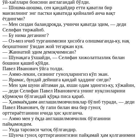
ўй-хаёллари боисини англагандай бўлди.
— Шошма-шошма, сен қандайдир етти қаватли бир
манзилнинг энг пастки қаватида қийналиб анча вақт
ётдингми?
— Мен сиздан баландроқда, учинчи қаватда эдим, — деди
Селифан тиржайиб.
— Бу нима деганинг?
— Оз-моз ичиб турганимизни ҳисобга олишмаганда-ку, нақ
беҳиштнинг ўзидан жой тегаркан куя.
— Жаннатий эдим демоқчимисан?
— Шунақага ўхшайди, — Селифан хижолатпазлик билан
бошини қашиб қўйди.
Павел Иванович ўйга толди.
— Аммо-лекин, сизнинг гуноҳларингиз кўп экан.
— Ярамас, бундай дейишга қандай ҳаддинг сиғди?
— Мен ҳам шуни айтаман да, яхши одам эдингиз-ку, хўжайин,
— деди Селифан Павел Ивановичга унинг нуқсонларини
кўрмоқчи бўлгандай қўрқа писа қараб.
— Ҳаммаёқдаям англашилмовчиликлар бўлиб туради, — деди
Павел Иванович, бу гапи билан яна бир гуноҳ
орттираётганини ичида ҳис қилганча.
— Аммо мен у ёқда англашилмовчилик бўлганини
пайқамовдим.
— Унда тарозиси чатоқ бўлгандир.
— Шунча гуноҳ орттирганингизни пайқамай ҳам қолганимни