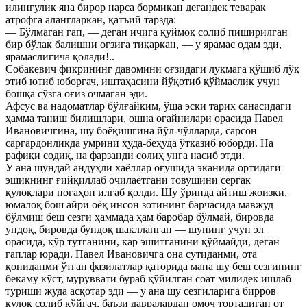
илингулик яна бирор нарса бормикан дегандек теварак
атрофга алангларкан, қатъий тарзда:
— Бўлмаган гап, — деган ичига қуймоқ солиб пиширилган
бир бўлак балишни оғзига тиқаркан, — у ярамас одам эди,
ярамаслигича қолади!..
Собакевич фикрининг давомини оғзидаги луқмага қўшиб лўқ
этиб ютиб юборгач, иштаҳасини йўқотиб қўймаслик учун
бошқа сўзга оғиз очмаган эди.
Афсус ва надоматлар бўлғайким, ўша эски тарих санасидаги
ҳамма таниш билишлари, ошна оғайнилари орасида Павел
Ивановичгина, шу боёқишгина йўл-чўлларда, сарсон
саргардонликда умрини ҳуда-беҳуда ўтказиб юборди. На
рафиқи содиқ, на фарзанди солиҳ унга насиб этди.
У ана шундай андуҳли хаёллар оғушида эканида ортидаги
эшикнинг ғийқиллаб очилаётгани товушини сергак
қулоқлари ногаҳон илғаб қолди. Шу ўринда айтиш жоизки,
юмалоқ бош айри оёқ инсон зотининг барчасида мавжуд
бўлмиш беш сезги ҳаммада ҳам баробар бўлмай, бировда
ундоқ, бировда бундоқ шаклланган — шунинг учун эл
орасида, кўр тутганини, кар эшитганини қўймайди, деган
гаплар юради. Павел Ивановичга она сутиданми, ота
қониданми ўтган фазилатлар қаторида мана шу беш сезгининг
бекаму кўст, муруввати бураб қўйилган соат милидек ишлаб
туриши жуда асқотар эди — у ана шу сезгиларига бирров
қулоқ солиб қўйгач, баъзи давралардан омоч тортадиган от