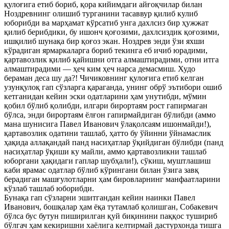
қулоғига етиб бориб, қора кийимдаги айғоқчилар билан
Ноздревнинг олишиб турганини тасаввур қилиб кулиб
юборибди ва марҳамат кўрсатиб унга дахлсиз бир ҳужжат
қилиб берибдики, бу ишонч қоғозими, дахлсиздик қоғозими,
ишқилиб шунақа бир қоғоз экан. Ноздрев энди ўзи яхши
кўрадиган ярмаркаларга бориб текинга еб ичиб юрадими,
қартавозлик қилиб қайишни отга алмаштирадими, отни итга
алмаштирадими — ҳеч ким ҳеч нарса демасмиш. Худо
бераман деса шу да?! Чичиковнинг қулоғига етиб келган
узунқулоқ гап сўзларга қараганда, унинг обрў эътибори ошиб
кетганидан кейин эски одатларини ҳам унутибди, мўмин
қобил бўлиб қолибди, илгари бирортаям рост гапирмаган
бўлса, энди бирортаям ёлғон гапирмайдиган бўлибди (аммо
мана шунисига Павел Иванович ўлақолсаям ишонмайди!),
қартавозлик одатини ташлаб, ҳатто бу ўйинни ўйнамаслик
ҳақида аллақандай панд насиҳатлар ўқийдиган бўлибди (панд
насиҳатлар ўқиши ку майли, аммо қартавозликни ташлаб
юборгани ҳақидаги гаплар шубҳали!), сўкиш, муштлашиш
каби ярамас одатлар бўлиб кўрингани билан ўзига завқ
берадиган машғулотларни ҳам бировларнинг манфаатларини
кўзлаб ташлаб юборибди.
Бунақа гап сўзларни эшитгандан кейин наинки Павел
Иванович, бошқалар ҳам ёқа тутамлаб қолишган, Собакевич
бўлса бус бутун пиширилган қуй биқинини паққос тушириб
бўлгач ҳам кекиришни хаёлига келтирмай дастурхонда тишга