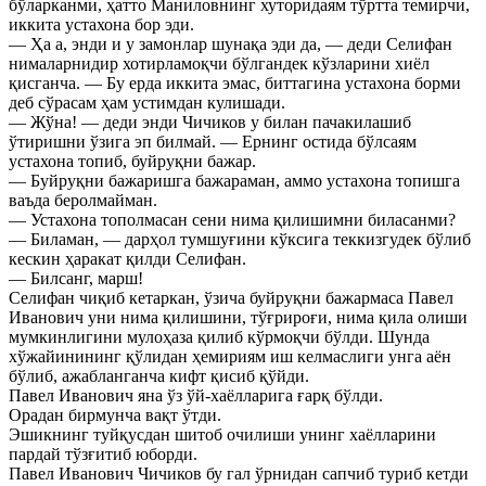
бўларканми, ҳатто Маниловнинг хуторидаям тўртта темирчи,
иккита устахона бор эди.
— Ҳа а, энди и у замонлар шунақа эди да, — деди Селифан
нималарнидир хотирламоқчи бўлгандек кўзларини хиёл
қисганча. — Бу ерда иккита эмас, биттагина устахона борми
деб сўрасам ҳам устимдан кулишади.
— Жўна! — деди энди Чичиков у билан пачакилашиб
ўтиришни ўзига эп билмай. — Ернинг остида бўлсаям
устахона топиб, буйруқни бажар.
— Буйруқни бажаришга бажараман, аммо устахона топишга
ваъда беролмайман.
— Устахона тополмасан сени нима қилишимни биласанми?
— Биламан, — дарҳол тумшуғини кўксига теккизгудек бўлиб
кескин ҳаракат қилди Селифан.
— Билсанг, марш!
Селифан чиқиб кетаркан, ўзича буйруқни бажармаса Павел
Иванович уни нима қилишини, тўғрироғи, нима қила олиши
мумкинлигини мулоҳаза қилиб кўрмоқчи бўлди. Шунда
хўжайинининг қўлидан ҳемириям иш келмаслиги унга аён
бўлиб, ажабланганча кифт қисиб қўйди.
Павел Иванович яна ўз ўй-хаёлларига ғарқ бўлди.
Орадан бирмунча вақт ўтди.
Эшикнинг туйқусдан шитоб очилиши унинг хаёлларини
пардай тўзғитиб юборди.
Павел Иванович Чичиков бу гал ўрнидан сапчиб туриб кетди