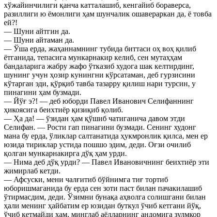
хўжайинчилиги қанча катталашиб, кенгайиб бораверса,
разиллиги ю ёмонлиги ҳам шунчалик ошавераркан да, ё товба
ей?!
— Шуни айтгин да.
— Шуни айтаман да.
— Ўша ерда, жаҳаннамнинг тубида биттаси оҳ воҳ қилиб
ётганида, тепасига мункарнакир келиб, сен мутаҳҳам
бандаларига жабру жафо ўтказиб худога шак келтирдинг,
шунинг учун ҳозир кунингни кўрсатаман, деб гурзисини
кўтарган эди, қўрқиб тавба тазарру қилиш нари турсин, у
пинагини ҳам бузмади.
— Йўғ э?! — деб юборди Павел Иванович Селифаннинг
ҳикоясига беихтиёр қизиқиб қолиб.
— Ҳа да! — ўзидан ҳам қўшиб чатиганича давом этди
Селифан. — Рости гап пинагини бузмади. Сенинг худонг
мана бу ерда, ўликлар салтанатида ҳукмронлик қилса, мен ер
юзида тириклар устида пошшо эдим, деди. Оғзи очилиб
қолган мункарнакирга дўқ ҳам урди.
— Нима деб дўқ урди? — Павел Ивановичнинг беихтиёр эти
жимирлаб кетди.
— Афсуски, мени чалғитиб бўйнимга тиғ тортиб
юборишмаганида бу ерда сен зоти паст билан пачакилашиб
ўтирмасдим, деди. Ўзимни бунақа аҳволга солишгани билан
ҳали менинг ҳайбатим ер юзидан буткул ўчиб кетгани йўқ,
ўчиб кетмайди ҳам, минглаб аёлларнинг андомига зулмкор