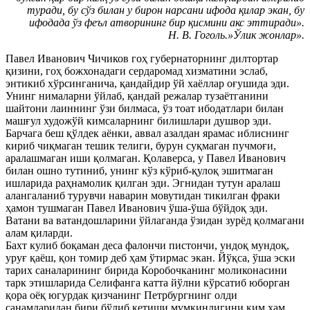
туради, бу сўз билан у бирон нарсани ифода қилар экан, бу
ифодада ўз феъл атворининг бир қисмини акс эттиради».
Н. В. Гоголь.»Ўлик жонлар».
Павел Иванович Чичиков гоҳ губернаторнинг дилтортар
қизини, гоҳ божхонадаги сердаромад хизматини эслаб,
энтикиб хўрсинганича, қандайдир ўй хаёллар оғушида эди.
Унинг нималарни ўйлаб, қандай режалар тузаётганини
шайтони лаиннинг ўзи билмаса, ўз тоат ибодатлари билан
машғул художўй кимсаларнинг билишлари душвор эди.
Барчага беш қўлдек аёнки, аввал азалдан ярамас иблиснинг
кириб чиқмаган тешик телиги, бурун суқмаган пучмоғи,
аралашмаган иши қолмаган. Қолаверса, у Павел Иванович
билан ошно тутиниб, унинг кўз кўриб-қулоқ эшитмаган
ишларида раҳнамолик қилган эди. Эгнидан тутун аралаш
алангаланиб турувчи наварин мовутидан тикилган фраки
ҳамон тушмаган Павел Иванович ўша-ўша бўйдоқ эди.
Ватани ва ватандошларини ўйлаганда ўзидан зурёд қолмагани
алам қиларди.
Бахт кулиб боқаман деса фалончи пистончи, ундоқ мундоқ,
уруғ қаёш, қон томир деб ҳам ўтирмас экан. Йўқса, ўша эски
тарих саналарининг бирида Коробочканинг моликонасини
тарк этишларида Селифанга катта йўлни кўрсатиб юборган
қора оёқ югурдак қизчанинг Петрбургнинг олди
санамларидан бири бўлиб кетиши мумкинлигини ким ҳам