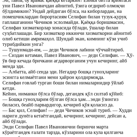
Эй, тавба, бу ярамас қаёққа кетаркин? Ёинки битта яримтаси
уни Павел Ивановичдан айнитиб, ўзига оғдириб олмоқчи
бўлдимикин? Ундай дейдиган бўлса, на киборлардан, на
помешчиклардан бирортасиям Селифан билан тузук-қуруқ
гаплашганини Чичиков эслолмайди. Қаёққа боришмасин,
Селифан хизматкорлар хонасида бўлади, ўшалар билан
суҳбатлашади. Бир хизматкор иккинчи хизматкорни айнитиб
олиб кетиши амримаҳол. Шундай экан, кимнинг кўзи учиб
турибдийкин унга?
— Тушунмади-им, — деди Чичиков лабини чўччайтириб.
— Сиздан кетаман, Павел Иванович, — деди Селифан. — Ҳў-
ўв бир кечада бричкани ағдарворганим учун кечиринг, айб
менда эди.
— Албатта, айб сенда эди. Негадир бошқа гуноҳларинг
эсингга келмаётгани мени ҳайрон қолдирмоқда.
Селифан ғовлаб турган боши билан нималарнидир ўйлаб
кетди.
Кейин, нимаики бўлса бўлар, дегандек қўл силтаб қўйиб:
— Бошқа гуноҳларим бўлган бўлса ҳам…энди ўзингиз
биласиз, беайб парвардигор, кечириб қўя қоласиз да.
— Бас қил, Селифан! — деди Чичиков эснай туриб. — Худди
нариги дунёга кетаётгандай, кечиринг, кечиринг, дейсан а,
айб бўлади.
Энди Селифан Павел Ивановични биринчи марта
кўраётгандек ғалати тарзда, кўзларини ола кула қилганча