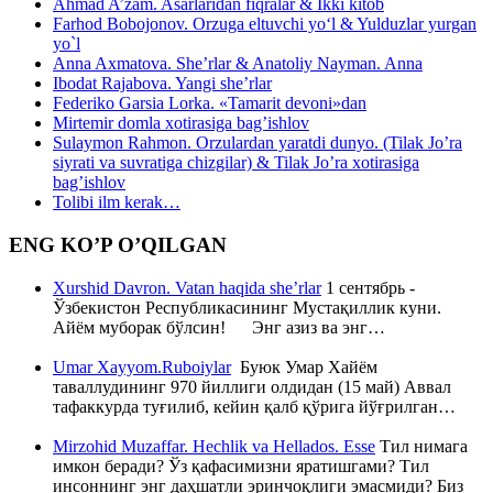
Ahmad A’zam. Asarlaridan fiqralar & Ikki kitob
Farhod Bobojonov. Orzuga eltuvchi yo‘l & Yulduzlar yurgan
yo`l
Anna Axmatova. She’rlar & Anatoliy Nayman. Anna
Ibodat Rajabova. Yangi she’rlar
Federiko Garsia Lorka. «Tamarit devoni»dan
Mirtemir domla xotirasiga bag’ishlov
Sulaymon Rahmon. Orzulardan yaratdi dunyo. (Tilak Jo’ra
siyrati va suvratiga chizgilar) & Tilak Jo’ra xotirasiga
bag’ishlov
Tolibi ilm kerak…
ENG KO’P O’QILGAN
Xurshid Davron. Vatan haqida she’rlar
1 сентябрь -
Ўзбекистон Республикасининг Мустақиллик куни.
Айём муборак бўлсин! Энг азиз ва энг…
Umar Xayyom.Ruboiylar
Буюк Умар Хайём
таваллудининг 970 йиллиги олдидан (15 май) Аввал
тафаккурда туғилиб, кейин қалб қўрига йўғрилган…
Mirzohid Muzaffar. Hechlik va Hellados. Esse
Тил нимага
имкон беради? Ўз қафасимизни яратишгами? Тил
инсоннинг энг даҳшатли эринчоқлиги эмасмиди? Биз