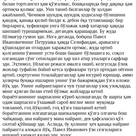
билан тортсангиз ҳам қўзғалмас, бошқаларида бир дақиқа ҳам
ортиқча қолмас эди. Уни таниб билганлар бу ҳолдан
ажабланиб, Чичиков шундоқ шундоқ ҳодисалар бўлишини
қандоқ, қанақа қилиб билди я, дебон ёқа тутамлашар; бир
бирларига, хуфиялари унга бўлажак хавф хатарлар ҳақида
шипшиб туришармикан, дегандек қарашарди. Бу жуда
бўлмағур гумон эди. Нега деганда, боёқиш Павел
Ивановичнинг Петрушка ҳамда Селифандан, аравасига
қўшиладиган отлардан харажати ортмас, жуда ортиб
қолганини ўзининг усти боши башанг бўлишига ю, соқол
олганидан сўнг сепиладиган ҳар хил атир упаларга сарфлар
эди. Эҳтимол, ўйлаган режаси амалга ошиб, келгусида ўлик
жонлар туфайли бойиб кетса хуфиялари тугул ортидан оёғини
артиб, сюртугини тозалайдиганлар ҳам югуриб юришар, аммо
ҳозирча бунақа ишларни унинг ўзи бажармоқдан ўзга иложи
йўқ эди. Унинг найрангларига чув тушганлар узоқ узоқларда,
минг қувган билан етиб бўлмас жойларда кетиб
бораётганининг шарпасини кўриб қолишганда; бу шарпа ҳам
одам шарпасига ўхшамай сароб янглиғ минг муқомда
товланиб, гоҳ йўқолиб, гоҳ кўзга ташланиб кетиб
бораётганини илғашганда шапкаларини қўлга олганча бош
чайқашар, ана найрангу мана найранг, дея ҳафсаласиз қўл
силтаб қўйишар эди. Аслида, бу ҳолнинг ҳеч қанақа найранг
пайрангга алоқаси йўқ, Павел Иванович ўзи сезгиларига
ишониб ҳаракат қилар эди, холос.