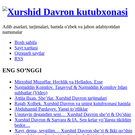
Adib asarlari, tarjimalari, hamda o'zbek va jahon adabiyotidan
namunalar
Bosh sahifa
Sayt xaritasi
Qiziqarli saytlar
RSS
ENG SO’NGGI
Mirzohid Muzaffar. Hechlik va Hellados. Esse
Najmiddin Komilov. Tasavvuf & Najmiddin Komilov bilan
suhbatlar (Video)
Attila Ilxan. She’rlar. Xurshid Davron tarjimalari
Rajab Xolbek. Xurshid Davron va uning kutubxonasi haqida
Abduhamid Pardayev. Yangi to’rtliklar
Unutayin degandim seni… Xurshid Davron she’ri & Qo’shiq
Xurshid Davron & Sarvara & IA. Sen kelar yo’llarga tikildim
bedor…
Xayr, dema, sevgilim… Xurshid Davron she’ri & Ikki qo’shiq