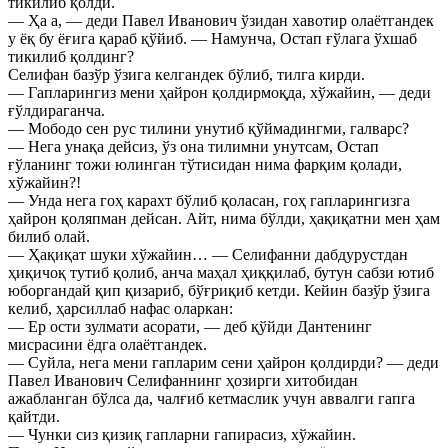
тикилиб қолди.
— Ҳа а, — деди Павел Иванович ўзидан хавотир олаётгандек
у ёқ бу ёғига қараб қўйиб. — Намунча, Остап ғўлага ўхшаб
тикилиб қолдинг?
Селифан базўр ўзига келгандек бўлиб, тилга кирди.
— Гапларингиз мени ҳайрон қолдирмоқда, хўжайин, — деди
ғўлдираганча.
— Мободо сен рус тилини унутиб қўймадингми, галварс?
— Нега унақа дейсиз, ўз она тилимни унутсам, Остап
ғўланинг тожи юлинган тўтисидан нима фарқим қолади,
хўжайин?!
— Унда нега гоҳ карахт бўлиб қоласан, гоҳ гапларингизга
ҳайрон қоляпман дейсан. Айт, нима бўлди, ҳақиқатни мен ҳам
билиб олай.
— Ҳақиқат шуки хўжайин… — Селифанни дабдурустдан
ҳиқичоқ тутиб қолиб, анча маҳал ҳиққилаб, бутун сабзи ютиб
юборгандай қип қизариб, бўғриқиб кетди. Кейин базўр ўзига
келиб, ҳарсиллаб нафас оларкан:
— Ер ости зулмати асорати, — деб қўйди Дантенинг
мисрасини ёдга олаётгандек.
— Суйла, нега мени гапларим сени ҳайрон қолдирди? — деди
Павел Иванович Селифаннинг ҳозирги хитобидан
ажабланган бўлса да, чалғиб кетмаслик учун аввалги гапга
қайтди.
— Чунки сиз қизиқ гапларни гапирасиз, хўжайин.