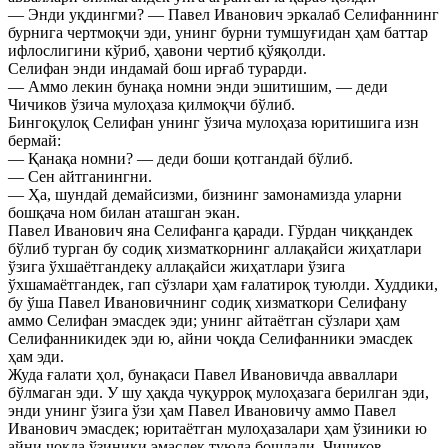
— Энди уқдингми? — Павел Иванович эркалаб Селифаннинг
бурнига чертмоқчи эди, унинг бурни тумшуғидан ҳам баттар
ифлослигини кўриб, ҳавони чертиб қўяқолди.
Селифан энди индамай бош ирғаб турарди.
— Аммо лекин бунақа номни энди эшитишим, — деди
Чичиков ўзича мулоҳаза қилмоқчи бўлиб.
Бингоқулоқ Селифан унинг ўзича мулоҳаза юритишига изн
бермай:
— Қанақа номни? — деди боши қотгандай бўлиб.
— Сен айтганингни.
— Ҳа, шундай демайсизми, бизнинг замонамизда уларни
бошқача ном билан аташган экан.
Павел Иванович яна Селифанга қаради. Гўрдан чиққандек
бўлиб турган бу содиқ хизматкорнинг аллақайси жиҳатлари
ўзига ўхшаётгандеку аллақайси жиҳатлари ўзига
ўхшамаётгандек, гап сўзлари ҳам ғалатироқ туюлди. Худдики,
бу ўша Павел Ивановичнинг содиқ хизматкори Селифану
аммо Селифан эмасдек эди; унинг айтаётган сўзлари ҳам
Селифанникидек эди ю, айни чоқда Селифанники эмасдек
ҳам эди.
Жуда ғалати ҳол, бунақаси Павел Ивановичда авваллари
бўлмаган эди. У шу ҳақда чуқурроқ мулоҳазага берилган эди,
энди унинг ўзига ўзи ҳам Павел Ивановичу аммо Павел
Иванович эмасдек; юритаётган мулоҳазалари ҳам ўзиники ю
айни чоқда ўзиники эмасдек туюла бошлади. Чичиков,