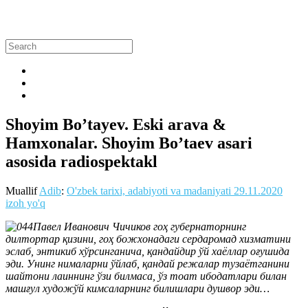
Shoyim Bo’tayev. Eski arava &
Hamxonalar. Shoyim Boʼtaev asari
asosida radiospektakl
Muallif
Adib
:
O'zbek tarixi, adabiyoti va madaniyati
29.11.2020
izoh yo'q
Павел Иванович Чичиков гоҳ губернаторнинг
дилтортар қизини, гоҳ божхонадаги сердаромад хизматини
эслаб, энтикиб хўрсинганича, қандайдир ўй хаёллар оғушида
эди. Унинг нималарни ўйлаб, қандай режалар тузаётганини
шайтони лаиннинг ўзи билмаса, ўз тоат ибодатлари билан
машғул художўй кимсаларнинг билишлари душвор эди…