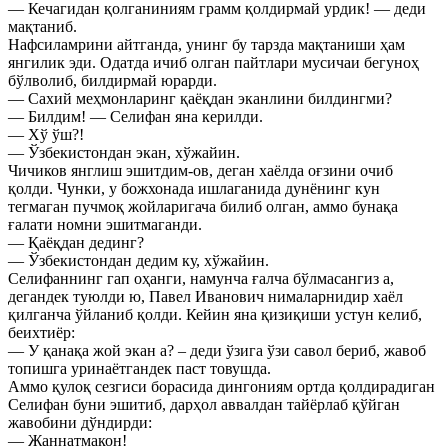
— Кечагидан қолганиниям грамм қолдирмай урдик! — деди
мақтаниб.
Нафсиламрини айтганда, унинг бу тарзда мақтаниши ҳам
янгилик эди. Одатда ичиб олган пайтлари мусичаи бегуноҳ
бўлволиб, билдирмай юрарди.
— Сахий меҳмонларинг қаёқдан эканлини билдингми?
— Билдим! — Селифан яна керилди.
— Хў ўш?!
— Ўзбекистондан экан, хўжайин.
Чичиков янглиш эшитдим-ов, деган хаёлда оғзини очиб
қолди. Чунки, у божхонада ишлаганида дунёнинг кун
тегмаган пучмоқ жойларигача билиб олган, аммо бунақа
ғалати номни эшитмаганди.
— Қаёқдан дединг?
— Ўзбекистондан дедим ку, хўжайин.
Селифаннинг гап оҳанги, намунча ғалча бўлмасангиз а,
дегандек туюлди ю, Павел Иванович нималарнидир хаёл
қилганча ўйланиб қолди. Кейин яна қизиқиши устун келиб,
беихтиёр:
— У қанақа жой экан а? – деди ўзига ўзи савол бериб, жавоб
топишга уринаётгандек паст товушда.
Аммо қулоқ сезгиси борасида дингониям ортда қолдирадиган
Селифан буни эшитиб, дарҳол аввалдан тайёрлаб қўйган
жавобини дўндирди:
— Жаннатмакон!