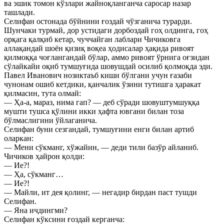
ва эшик томон кўзлари жайноқланганча саросар назар
ташлади.
Селифан остонада бўйнини ғоздай чўзганича турарди.
Шунчаки турмай, дор устидаги дорбоздай гоҳ олдинга, гоҳ
орқага қалқиб кетар, чуччайган лаблари Чичиковга
аллақандай шоён қизиқ воқеа ҳодисалар ҳақида ривоят
қилмоққа чоғлангандай бўлар, аммо ривоят ўрнига оғзидан
сўлайкайи оқиб тумшуғида шовушдай осилиб қолмоқда эди.
Павел Иванович нозиктаъб киши бўлгани учун ғазаби
чунонам ошиб кетдики, қанчалик ўзини тутишга ҳаракат
қилмасин, тута олмай:
— Ҳа-а, мараз, нима гап? — деб сўради шовуштумшуққа
мушти тушса қўлини икки ҳафта ювгани билан тоза
бўлмаслигини ўйлаганича.
Селифан буни сезгандай, тумшуғини енги билан артиб
оларкан:
— Мени сўкманг, хўжайин, — деди тили базўр айланиб.
Чичиков ҳайрон қолди:
— Ие?!
— Ҳа, сўкманг…
— Ие?!
— Майли, ит дея қолинг, — негадир бирдан паст тушди
Селифан.
— Яна ичдингми?
Селифан кўксини ғоздай керганча: