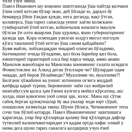
тили узун эмиш.
Павел Иванович шу воқеани эшитганида ўша пайтда қизчани
ўзим олиб кетсам бўлар экан, деб ўйлади ю, дарҳол бу
бемавруд ўйни ўзидан қувди, нега деганда, вақт ўтган,
қолаверса, ўша тарих санасида унинг хаёли коляскани
гумбирлатиб ўтиб кетган, кейинчалик кимлиги маълум
бўлган ўн олти яшарлик ўша ҳурлиқо, яъни губернаторнинг
қизида эди. Қора осмондан узилган юлдуз мисол ногоҳон
кўзга ташланиб ўтиб кетган ўша санам қайдайкин?
Буям майли, лойхандақдан чиқариб олинган бўладими,
балчиқнинг ичида бўладими, қиз бола барибир қиз бола,
ювинтириб тарантириб олса бир нарса чиқар, аммо анави
Манилов жаноблари ва Манилова хонимнинг ғалати исмдаги
Фомистоклюс ва Алкид деган ўғиллари чи? Шулардан одам
чиқади, деб биров ўйлабмиди? Муаллими чи, муаллими?!
Билгани хўжайини ва унинг хотинини оғзига жиддий
қиёфада қараб туриш, бировининг лаби сал жийрилиб
нимтабуссум қилса ҳам ўзини кулгига мойил кўрсатиш, акс
ҳолда, иши қовоғини уюб олиш эди, холос. Мана шу сўтак
сабоқ берган қулоқтишлар бу ака укалар энди юрт сўраб,
пошшолик хизматида эмиш. Шуни ўйласа, Чичиковнинг тепа
сочи тик бўлиб кетарди. Павел Ивановичнинг эшитишига
қараганда, улар бир қўлларида қаламу бир қўлларида дафтар
тутволиб валинеъматларидан уч қадам ортда нафас олмай у
нима деса шуни тарих санасига қолдириш учун ёзиб