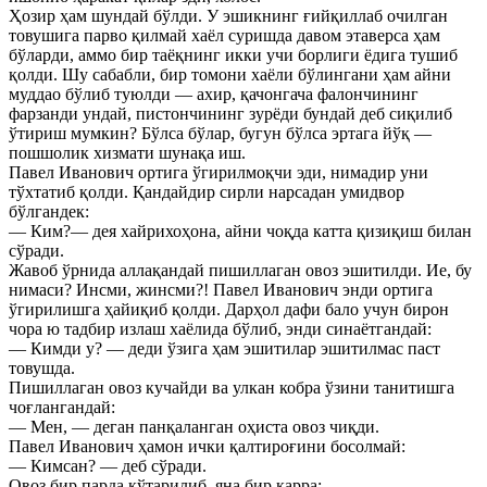
Ҳозир ҳам шундай бўлди. У эшикнинг ғийқиллаб очилган
товушига парво қилмай хаёл суришда давом этаверса ҳам
бўларди, аммо бир таёқнинг икки учи борлиги ёдига тушиб
қолди. Шу сабабли, бир томони хаёли бўлингани ҳам айни
муддао бўлиб туюлди — ахир, қачонгача фалончининг
фарзанди ундай, пистончининг зурёди бундай деб сиқилиб
ўтириш мумкин? Бўлса бўлар, бугун бўлса эртага йўқ —
пошшолик хизмати шунақа иш.
Павел Иванович ортига ўгирилмоқчи эди, нимадир уни
тўхтатиб қолди. Қандайдир сирли нарсадан умидвор
бўлгандек:
— Ким?— дея хайрихоҳона, айни чоқда катта қизиқиш билан
сўради.
Жавоб ўрнида аллақандай пишиллаган овоз эшитилди. Ие, бу
нимаси? Инсми, жинсми?! Павел Иванович энди ортига
ўгирилишга ҳайиқиб қолди. Дарҳол дафи бало учун бирон
чора ю тадбир излаш хаёлида бўлиб, энди синаётгандай:
— Кимди у? — деди ўзига ҳам эшитилар эшитилмас паст
товушда.
Пишиллаган овоз кучайди ва улкан кобра ўзини танитишга
чоғлангандай:
— Мен, — деган панқаланган оҳиста овоз чиқди.
Павел Иванович ҳамон ички қалтироғини босолмай:
— Кимсан? — деб сўради.
Овоз бир парда кўтарилиб, яна бир карра: