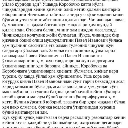
ўйлаб кўрибди эди? Ўшанда Коробочко катта йўлга
чиққанларидан кейин қизчани олиб кетиб қолмай қайтариб
юборишини Чичиковга тайинлаганида у соф виждонли киши
бўлгани учун унинг айтганини қилган эди. Чичиковдан аввал
бу моликонага қадам босган жун савдогари ҳам шундай
қилган эди. Отасига балли, унинг ҳам виждон масаласида
Чичиковдан қолғулик жойи бўлмаган, йўқса, чивиндек бир
қизчани боқиб олиш мушкуллигини Павел Иванович ўйласа
ҳам пулнинг сассиғига ёта олмай тўлғониб чиқувчи жун
савдогари ўйламас эди. Замонасига тасанноки, ўша тарих
саналарида Павел Иванович ва Павел Ивановичга
ўхшаганларнинг ҳам, жун савдогари ва жун савдогарига
ўхшаганларнинг ҳам бировга, айниқса, Коробочка ва
Коробочкага ўхшаганларга хиёнати бўлмаган, хиёнат нари
турсин, бу ҳақда ўйлаб ҳам кўришмаган. Ўша қора оёқ
югурдак қизча Павел Ивановичдан сўнг гарчи бекасидан асал
харид қилмаган бўлса да, асал савдогарига ҳам, ундан сўнг
маккажўхори ва сулини баҳона қилиб келиб кейин кўкнори
истаб юргани маълум бўлиб қолган кўкнорифурушга ҳам
катта йўлни кўрсатиб юбориб, эвазига бир қора чақадан бўлак
ҳеч вақо олмаган, бричка козласига ўтирганидан хурсанд
бўлиб қайтаверган эди.
Кўз кўриб қулоқ эшитмаган барча расволигу разолатлар кейин
кейин юзага қалқиб чиқа бошлайдики, охирзамон деганлари
ҳам ҳар гал ана кўриниб қолди, мана кўриниб қолди бўлиб