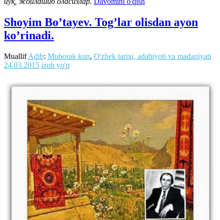
йўқ, жойлашиб оласизлар.
Davomini o'qish
Shoyim Bo’tayev. Tog’lar olisdan ayon
ko’rinadi.
Muallif
Adib
:
Muborak kun
,
O'zbek tarixi, adabiyoti va madaniyati
24.03.2015
izoh yo'q