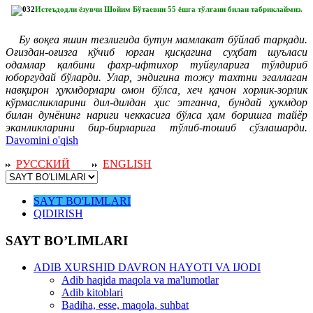
Истеъдодли ёзувчи Шойим Бўтаевни 55 ёшга тўлгани билан табриклаймиз.
Бу воқеа яшин тезлигида бутун мамлакат бўйлаб тарқади.
Оғиздан-оғизга кўчиб юрган қисқагина суҳбат шуъласи
одамлар қалбини фахр-ифтихор туйғуларига тўлдириб
юборгудай бўларди. Улар, эндигина тожу тахтни эгаллаган
навқирон ҳукмдорлари омон бўлса, хеч қачон хорлик-зорлик
кўрмасликларини дил-дилдан ҳис этганча, бундай ҳукмдор
билан дунёнинг нариги чеккасига бўлса ҳам боришга тайёр
эканликларини бир-бирларига тўлиб-тошиб сўзлашарди.
Davomini o'qish
РУССКИЙ
ENGLISH
SAYT BO'LIMLARI
QIDIRISH
SAYT BO’LIMLARI
ADIB XURSHID DAVRON HAYOTI VA IJODI
Adib haqida maqola va ma'lumotlar
Adib kitoblari
Badiha, esse, maqola, suhbat