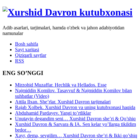
Adib asarlari, tarjimalari, hamda o'zbek va jahon adabiyotidan
namunalar
Bosh sahifa
Sayt xaritasi
Qiziqarli saytlar
RSS
ENG SO’NGGI
Mirzohid Muzaffar. Hechlik va Hellados. Esse
Najmiddin Komilov. Tasavvuf & Najmiddin Komilov bilan
suhbatlar (Video)
Attila Ilxan. She’rlar. Xurshid Davron tarjimalari
Rajab Xolbek. Xurshid Davron va uning kutubxonasi haqida
Abduhamid Pardayev. Yangi to’rtliklar
Unutayin degandim seni… Xurshid Davron she’ri & Qo’shiq
Xurshid Davron & Sarvara & IA. Sen kelar yo’llarga tikildim
bedor…
Xayr, dema, sevgilim… Xurshid Davron she’ri & Ikki qo’shiq