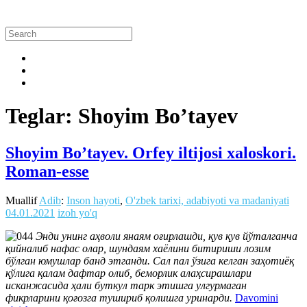
Teglar: Shoyim Bo’tayev
Shoyim Bo’tayev. Orfey iltijosi xaloskori.
Roman-esse
Muallif
Adib
:
Inson hayoti
,
O'zbek tarixi, adabiyoti va madaniyati
04.01.2021
izoh yo'q
Энди унинг аҳволи янаям оғирлашди, қув қув йўталганча
қийналиб нафас олар, шундаям хаёлини битириши лозим
бўлган юмушлар банд этганди. Сал пал ўзига келган заҳотиёқ
қўлига қалам дафтар олиб, беморлик алаҳсирашлари
исканжасида ҳали буткул тарк этишга улгурмаган
фикрларини қоғозга тушириб қолишга уринарди.
Davomini