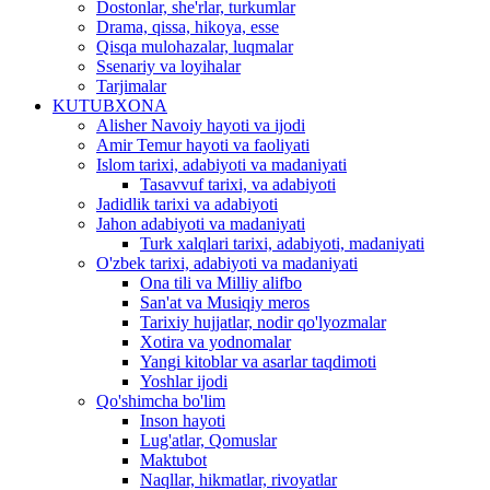
Dostonlar, she'rlar, turkumlar
Drama, qissa, hikoya, esse
Qisqa mulohazalar, luqmalar
Ssenariy va loyihalar
Tarjimalar
KUTUBXONA
Alisher Navoiy hayoti va ijodi
Amir Temur hayoti va faoliyati
Islom tarixi, adabiyoti va madaniyati
Tasavvuf tarixi, va adabiyoti
Jadidlik tarixi va adabiyoti
Jahon adabiyoti va madaniyati
Turk xalqlari tarixi, adabiyoti, madaniyati
O'zbek tarixi, adabiyoti va madaniyati
Ona tili va Milliy alifbo
San'at va Musiqiy meros
Tarixiy hujjatlar, nodir qo'lyozmalar
Xotira va yodnomalar
Yangi kitoblar va asarlar taqdimoti
Yoshlar ijodi
Qo'shimcha bo'lim
Inson hayoti
Lug'atlar, Qomuslar
Maktubot
Naqllar, hikmatlar, rivoyatlar