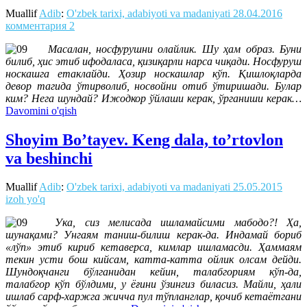
Muallif
Adib
:
O'zbek tarixi, adabiyoti va madaniyati
28.04.2016
комментария 2
Масалан, носфурушни олайлик. Шу ҳам образ. Буни
билиб, ҳис этиб ифодаласа, қизиқарли нарса чиқади. Носфуруш
носкашга етаклайди. Ҳозир носкашлар кўп. Қишлоқларда
девор тагида ўтирволиб, носвойни отиб ўтиришади. Булар
ким? Нега шундай? Ижодкор ўйлаши керак, ўрганиши керак…
Davomini o'qish
Shoyim Bo’tayev. Keng dala, to’rtovlon
va beshinchi
Muallif
Adib
:
O'zbek tarixi, adabiyoti va madaniyati
25.05.2015
izoh yo'q
Ука, сиз мелисада ишламайсими мабодо?! Ҳа,
шунақами? Унгаям таниш‑билиш керак‑да. Индамай бориб
«лўп» этиб кириб кетаверса, кимлар ишламасди. Ҳаммаям
текин усти бош кийсам, катта‑катта ойлик олсам дейди.
Шундоқчанги бўлганидан кейин, талабгориям кўп‑да,
талабгор кўп бўлдими, у ёғини ўзингиз биласиз. Майли, ҳали
ишлаб сарф‑харжга жичча пул тўпланглар, қочиб кетаётгани