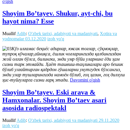
o'qish
Shoyim Bo’tayev. Shukur, ayt-chi, bu
hayot nima? Esse
Muallif
Adib
:
O'zbek tarixi, adabiyoti va madaniyati
,
Xotira va
yodnomalar
03.12.2020
izoh yo'q
Кўз илғамас беқиёс адирлар, юксак тоғлар, сўқмоқлар,
тупроқ кўчалар,айниқса, ёшлик чоғларингизда қалбингиздан
жой олган бўлса, билингки, энди умр бўйи уларнинг ёди ҳам
сизни тарк этмайди. Ҳаёт ташвиш-таҳликалари аро бешик
бўлиб улғайтирган қадрдон гўшаларни унутгудек бўлсангиз,
энди улар тушларингизда намоён бўлиб, гоҳ ҳазин, гоҳ дилхуш
ҳис-туйғуларга сизни ғарқ этади.
Davomini o'qish
Shoyim Bo’tayev. Eski arava &
Hamxonalar. Shoyim Boʼtaev asari
asosida radiospektakl
Muallif
Adib
:
O'zbek tarixi, adabiyoti va madaniyati
29.11.2020
izoh yo'q