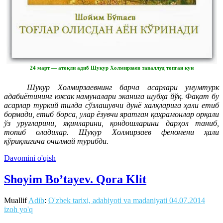
24 март — атоқли адиб Шукур Холмирзаев таваллуд топган кун
Шукур Холмирзаевнинг барча асарлари умумтурк
адабиётининг юксак намуналари эканига шубҳа йўқ. Фақат бу
асарлар туркий тилда сўзлашувчи дунё хал­қ­ларига ҳали етиб
бормади, етиб борса, улар ёзувчи яратган қаҳрамонлар орқали
ўз уруғларини, яқинларини, қондошларини дарҳол таниб,
топиб оладилар. Шукур Холмирзаев феномени ҳали
қўриқлигича очилмай турибди.
Davomini o'qish
Shoyim Bo’tayev. Qora Klit
Muallif
Adib
:
O'zbek tarixi, adabiyoti va madaniyati
04.07.2014
izoh yo'q