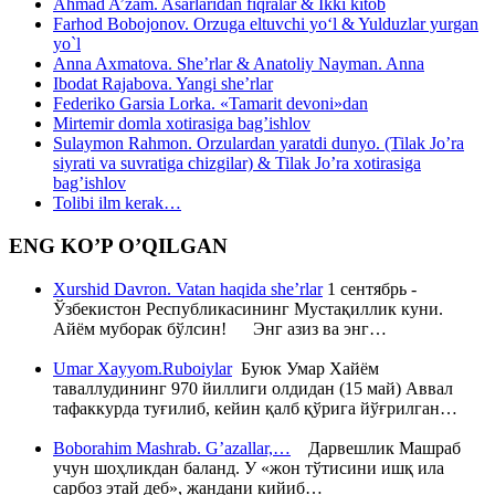
Ahmad A’zam. Asarlaridan fiqralar & Ikki kitob
Farhod Bobojonov. Orzuga eltuvchi yo‘l & Yulduzlar yurgan
yo`l
Anna Axmatova. She’rlar & Anatoliy Nayman. Anna
Ibodat Rajabova. Yangi she’rlar
Federiko Garsia Lorka. «Tamarit devoni»dan
Mirtemir domla xotirasiga bag’ishlov
Sulaymon Rahmon. Orzulardan yaratdi dunyo. (Tilak Jo’ra
siyrati va suvratiga chizgilar) & Tilak Jo’ra xotirasiga
bag’ishlov
Tolibi ilm kerak…
ENG KO’P O’QILGAN
Xurshid Davron. Vatan haqida she’rlar
1 сентябрь -
Ўзбекистон Республикасининг Мустақиллик куни.
Айём муборак бўлсин! Энг азиз ва энг…
Umar Xayyom.Ruboiylar
Буюк Умар Хайём
таваллудининг 970 йиллиги олдидан (15 май) Аввал
тафаккурда туғилиб, кейин қалб қўрига йўғрилган…
Boborahim Mashrab. G’azallar,…
Дарвешлик Машраб
учун шоҳликдан баланд. У «жон тўтисини ишқ ила
сарбоз этай деб», жандани кийиб…