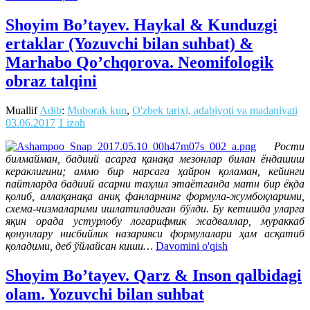
Shoyim Bo’tayev. Haykal & Kunduzgi
ertaklar (Yozuvchi bilan suhbat) &
Marhabo Qo’chqorova. Neomifologik
obraz talqini
Muallif
Adib
:
Muborak kun
,
O'zbek tarixi, adabiyoti va madaniyati
03.06.2017
1 izoh
Рости
билмайман, бадиий асарга қанақа мезонлар билан ёндашиш
кераклигини; аммо бир нарсага ҳайрон қоламан, кейинги
пайтларда бадиий асарни таҳлил этаётганда матн бир ёқда
қолиб, аллақанақа аниқ фанларнинг формула-жумбоқларими,
схема-чизмаларими ишлатиладиган бўлди. Бу кетишда уларга
яқин орада устурлобу логарифмик жадваллар, мураккаб
қонунлару нисбийлик назарияси формулалари ҳам асқатиб
қоладими, деб ўйлайсан киши…
Davomini o'qish
Shoyim Bo’tayev. Qarz & Inson qalbidagi
olam. Yozuvchi bilan suhbat