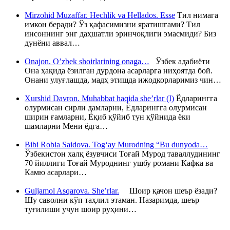
Mirzohid Muzaffar. Hechlik va Hellados. Esse
Тил нимага
имкон беради? Ўз қафасимизни яратишгами? Тил
инсоннинг энг даҳшатли эринчоқлиги эмасмиди? Биз
дунёни аввал…
Onajon. O’zbek shoirlarining onaga…
Ўзбек адабиёти
Она ҳақида ёзилган дурдона асарларга ниҳоятда бой.
Онани улуғлашда, мадҳ этишда ижодкорларимиз чин…
Xurshid Davron. Muhabbat haqida she’rlar (I)
Ёдларингга
олурмисан сирли дамларни, Ёдларингга олурмисан
ширин ғамларни, Ёқиб қўйиб тун қўйнида ёки
шамларни Мени ёдга…
Bibi Robia Saidova. Tog‘ay Murodning “Bu dunyoda…
Ўзбекистон халқ ёзувчиси Тоғай Мурод таваллудининг
70 йиллиги Тоғай Муроднинг ушбу романи Кафка ва
Камю асарлари…
Guljamol Asqarova. She’rlar.
Шоир қачон шеър ёзади?
Шу саволни кўп таҳлил этаман. Назаримда, шеър
туғилиши учун шоир руҳини…