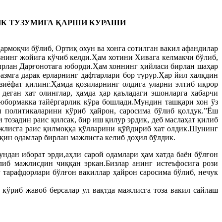
ИК ТУЗУМИГА ҚАРШИ КУРАШИ
армоқчи бўлиб, Ортиқ охун ва хонга сотилган вакил афандилар
внинг жойига кўчиб келди.Ҳам хотини Хивага келмакчи бўлиб,
бирлан Дарғонотага юборди.Ҳам хоннинг ҳийласи бирлан шаҳар
змга дарак ерларнинг дафтарлари бор турур.Ҳар йил халқдин
 зиёфат қилинг.Ҳамда қозиларнинг олдига уларни элтиб иқрор
деган хат олинглар, ҳамда ҳар қаъладаги эшонларга хабарчи
юбормакка тайёргарлик кўра бошлади.Мундин ташқари хон ўз
н политикаларини кўриб ҳайрон, саросима бўлиб қолдук.”Ёш
тозадин раис қилсак, бир иш қилур эрдик, деб маслаҳат қилиб
ажлисга раис қилмоққа қўлларини қўйдириб хат олдик.Шунинг
яқин одамлар бирлан мажлисга келиб доҳил бўлдик.
дан иборат эрди,аҳли сарой одамлари ҳам хатда баён бўлғон
иб мажлисдин чиққан эркан.Бизлар анинг истеъфосига рози
 тарафдорлари бўлғон вакиллар ҳайрон саросима бўлиб, нечук
кўриб жавоб берсалар ул вақтда мажлисга тоза вакил сайлаш