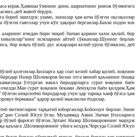
аса керак.Ҳамиша ўзининг дини, шариатнинг ривож бўлмоғига
асмиз,-деб жавоб бердук.
 бориб эшитдук: уламо, эшонлар ҳам кеча бўлғон оқсоқоллар
бўлғон ғавғолар учун кўп ҳақорат берганлар.Баъзи нодон хон
б аларнинг ичидан бири чиқиб Эшчан қорини халос қилиб, бир
 хивалилар”нинг исмларини айтиб сўкканлар.Шунинг бирлан
са, бир воқеа бўлиб, рус аскарлари келиб уруш бўлмасин, деб
ўлиб қолғонлар.Бизларга ҳар соат келиб хабар қилиб, воқеани
, биродар Назир Шоликоров билан отга миниб қаъланинг бошқа
камасинда ўлтурган вакил биродарларга сурат воқеани баён
 очилди.Ман сурат воқеани беками ,бенуқсон баён қилдим.Ҳам
 бўлғон инқилобчи биродарлар учун ҳар тариқа хавф бўлса ҳам
оровул бермакка” қарор қилиб мажлисни ёпдилар.
итиб митингларни тарқатиб юборганлар.Бобоохун бирлан Эшон
илар”дин Солий Юсуп ўғли, Муҳаммад Амин Эшчан ўғилларига
ор бўлиб фароғат бўлғон.Эртанг Назир Шоликоровнинг марҳум
қа қаълага ,Шоликоровнинг уйига келдук.Чорсуда Солий Юсуп
ар булар бирлан қўшилмай турсак, бизлар бирлан ҳеч кимнинг