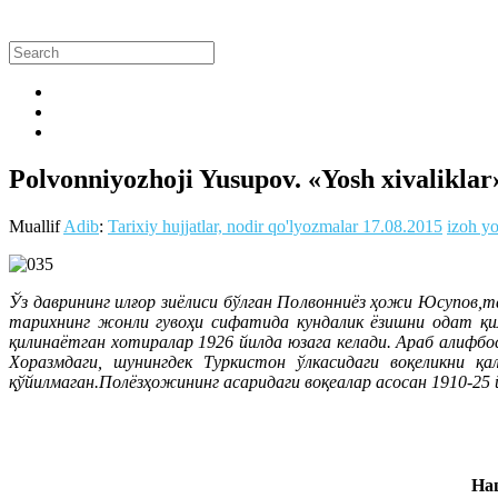
Polvonniyozhoji Yusupov. «Yosh xivaliklar» 
Muallif
Adib
:
Tarixiy hujjatlar, nodir qo'lyozmalar
17.08.2015
izoh yo
Ўз даврининг илғор зиёлиси бўлган Полвонниёз ҳожи Юсупов,т
тарихнинг жонли гувоҳи сифатида кундалик ёзишни одат қил
қилинаётган хотиралар 1926 йилда юзага келади.
Араб алифбос
Хоразмдаги, шунингдек Туркистон ўлкасидаги воқеликни қ
қўйилмаган.Полёзҳожининг асаридаги воқеалар асосан 1910-25 
На