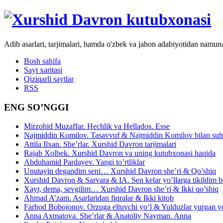
Adib asarlari, tarjimalari, hamda o'zbek va jahon adabiyotidan namun
Bosh sahifa
Sayt xaritasi
Qiziqarli saytlar
RSS
ENG SO’NGGI
Mirzohid Muzaffar. Hechlik va Hellados. Esse
Najmiddin Komilov. Tasavvuf & Najmiddin Komilov bilan suhb
Attila Ilxan. She’rlar. Xurshid Davron tarjimalari
Rajab Xolbek. Xurshid Davron va uning kutubxonasi haqida
Abduhamid Pardayev. Yangi to’rtliklar
Unutayin degandim seni… Xurshid Davron she’ri & Qo’shiq
Xurshid Davron & Sarvara & IA. Sen kelar yo’llarga tikildim
Xayr, dema, sevgilim… Xurshid Davron she’ri & Ikki qo’shiq
Ahmad A’zam. Asarlaridan fiqralar & Ikki kitob
Farhod Bobojonov. Orzuga eltuvchi yo‘l & Yulduzlar yurgan y
Anna Axmatova. She’rlar & Anatoliy Nayman. Anna