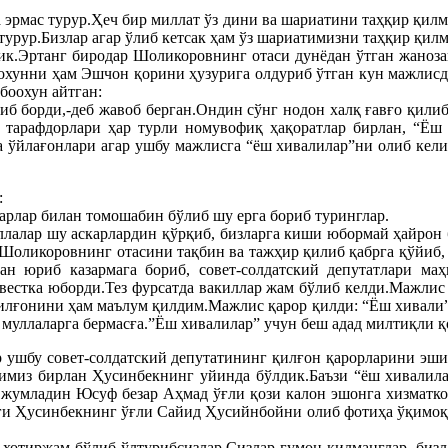
эрмас турур.Ҳеч бир миллат ўз дини ва шариатини таҳқир қилм
урур.Бизлар агар ўлиб кетсак ҳам ўз шариатимизни таҳқир қилм
к.Эртанг биродар Шоликоровнинг отаси дунёдан ўтган жанозага
хунни ҳам Эшчон қорини ҳузурига олдуриб ўтган кун мажлисда 
боохун айтган:
б борди,-деб жавоб берган.Ондин сўнг нодон халқ ғавғо қили
 тарафдорлари ҳар турли номувофиқ ҳақоратлар бирлан, “Ёш
а ўйлағонлари агар ушбу мажлисга “ёш хивалилар”ни олиб келин
:
карлар билан томошабин бўлиб шу ерга бориб туринглар.
лалар шу аскарлардин қўрқиб, бизларга киши юбормай ҳайрон б
 Шоликоровнинг отасини тақбин ва тажҳир қилиб қабрга қўйиб
ан юриб казармага бориб, совет-солдатский депутатлари маҳ
вестка юборди.Тез фурсатда вакиллар жам бўлиб келди.Мажлис
тилғонини ҳам маълум қилдим.Мажлис қарор қилди: “Ёш хивали”
муллаларга бермасға.”Ёш хивалилар” учун беш адад милтиқли қ
 ушбу совет-солдатский депутатининг қилғон қарорларини эш
аримиз бирлан Ҳусинбекнинг уйинда бўлдик.Баъзи “ёш хивал
у жумладин Юсуф безар Аҳмад ўғли қози калон эшонга хизматк
еги Ҳусинбекнинг ўғли Сайид Ҳусийнбойни олиб фотиҳа ўқимоқ
 хотиржам бўлиб ўлтурибсизлар.Сизлар гумон қилманглар, бизл