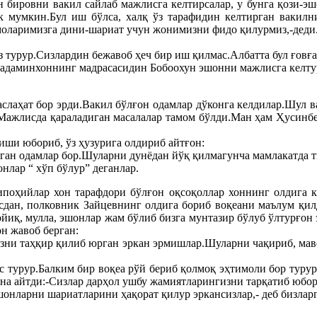
ин бировни вакил сайлаб мажлисга келтирсалар, у бунга қози-
ак мумкин.Бул иш бўлса, халқ ўз тарафидин келтирган вакилн
амоларимизга дини-шариат учун жонимизни фидо қилурмиз,-деди
из турур.Сизлардин бежавоб ҳеч бир иш қилмас.Албатта бул ғовғ
Мадаминхоннинг мадрасасидин Бобоохун эшонни мажлисга келту
лаҳат бор эрди.Вакил бўлғон одамлар дўконга келдилар.Шул ва
и.Мажлисда қараладиган масалалар тамом бўлди.Ман ҳам Ҳусин
иши юбориб, ўз ҳузурига олдириб айтғон:
рган одамлар бор.Шуларни дунёдан йўқ қилмагунча мамлакатда т
нлар “ хўп бўлур” деганлар.
ипоҳийлар хон тарафдори бўлғон оқсоқоллар хоннинг олдига 
асдан, полковник Зайцевнинг олдига бориб воқеани маълум қил
ойиқ, мулла, эшонлар жам бўлиб бизга мунтазир бўлуб ўлтурғон
н жавоб берган:
зни таҳқир қилиб юрган эркан эрмишлар.Шуларни чақириб, маво
 турур.Балким бир воқеа рўй бериб қолмоқ эҳтимоли бор турур.
на айтди:-Сизлар дарҳол ушбу жамиятларингизни тарқатиб юбори
нларни шариатларини ҳақорат қилур эркансизлар,- деб бизларг