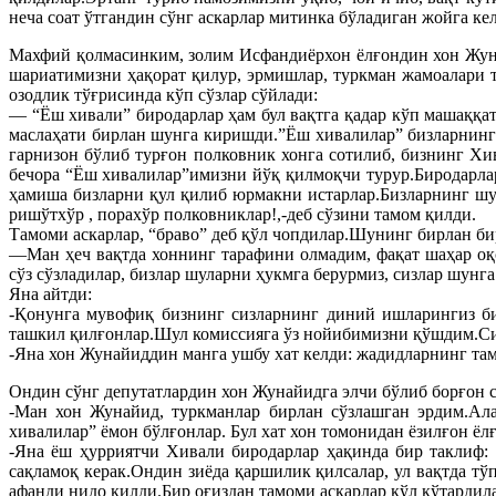
неча соат ўтгандин сўнг аскарлар митинка бўладиган жойга к
Махфий қолмасинким, золим Исфандиёрхон ёлғондин хон Жуна
шариатимизни ҳақорат қилур, эрмишлар, туркман жамоалари т
озодлик тўғрисинда кўп сўзлар сўйлади:
— “Ёш хивали” биродарлар ҳам бул вақтга қадар кўп машаққат
маслаҳати бирлан шунга киришди.”Ёш хивалилар” бизларнинг
гарнизон бўлиб турғон полковник хонга сотилиб, бизнинг Хи
бечора “Ёш хивалилар”имизни йўқ қилмоқчи турур.Биродарлар
ҳамиша бизларни қул қилиб юрмакни истарлар.Бизларнинг шун
ришўтхўр , порахўр полковниклар!,-деб сўзини тамом қилди.
Тамоми аскарлар, “браво” деб қўл чопдилар.Шунинг бирлан би
—Ман ҳеч вақтда хоннинг тарафини олмадим, фақат шаҳар оқ
сўз сўзладилар, бизлар шуларни ҳукмга берурмиз, сизлар шунга
Яна айтди:
-Қонунга мувофиқ бизнинг сизларнинг диний ишларингиз би
ташкил қилғонлар.Шул комиссияга ўз нойибимизни қўшдим.Сизл
-Яна хон Жунайиддин манга ушбу хат келди: жадидларнинг та
Ондин сўнг депутатлардин хон Жунайидга элчи бўлиб борғон с
-Ман хон Жунайид, туркманлар бирлан сўзлашган эрдим.Ала
хивалилар” ёмон бўлғонлар. Бул хат хон томонидан ёзилғон ёлғ
-Яна ёш ҳурриятчи Хивали биродарлар ҳақинда бир таклиф: 
сақламоқ керак.Ондин зиёда қаршилик қилсалар, ул вақтда тўп
афанди нидо қилди.Бир оғиздан тамоми аскарлар қўл кўтардил