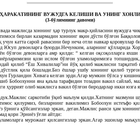
” ҲАРАКАТИНИНГ ВУЖУДГА КЕЛИШИ ВА УНИНГ ХОНЛ
(3-бўлимнинг давоми)
вада мажлисда хоннинг ҳар турлук макр-ҳийласини вужудга чиқ
тимоси бирлан казармадин хоннинг яқин дўсти бўлғон Баққоло
 учун катта сарой равасини бир неча отли навкар қоровуллар 
д Юсуп девонларга буюрди.Нечунким, аларнинг қўлларида Хора
баён бўлғон девонларга амр қилди: “ келган оқсоқолларга яхши
иёрларимизни қози ислом бўлғон уламоларимизга топширдик, 
Шундай қилиб “Ёш Хивалилар”ни йўқ қилиб мажлисни тарқатиб 
 дўстлик қила бошлади.Биз ёшлар ушбу хоннинг қилиб турғо
ун Гурландин Хивага келган эрди.Агар мумкин бўлса у кишини 
ашиб Бобоохунни яна қаъла тарафидин тозадин вакил сайлаб, м
лги ҳуррият олиб мажлисга вакил бўлғон биродарлар икки юзга 
рдук.Мажлис саркотиби ўқиб маълум қилди.Хатнинг мазмуни шун
имос қилурмиз, бизларнинг вакилимиз Бобоохун истеъфо қил
ўз ўрнига қўйсангизлар эркан, деган.Мажлис раиси ҳам хоннинг
ад қори Эрниёз ўғли айтди:
ламоларга мурожаат қилсангизлар эркан.Агар эшонлар маъқул 