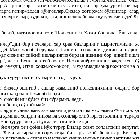
.Агар сизларга ҳозир бир сўз айтса, сизлар ҳам уркиб бизла
ларга гапирмасдан қўйғонлар.Сизлар хотиржам бўлинглар, агард
турурсизлар, худо ҳоҳласа, иншоллоҳ бизлар қутулурмиз,-деб ўт
р бериб, илтимос қилғон:”Полвонниёз Ҳожи бошлиқ “Ёш хива
алилар”дин бир нечалари ҳар ерда бизларнинг шариатимизни ҳ
,деб.Ман жавоб берурман: бизнинг сизларни диний ишларинг
қат сизнинг сиёсий ишларингиз бирлан ишимиз бор, диний ишла
ур”, деган.Буни эшитиб золим Исфандиёрхоннинг вақти хуш бў
он бўёқчи, Оташ ҳожи,Ромонбой, Муҳаммадшариф божибон ва бир
ўқ турур, ихтиёр ўзларингизда турур.
и бизлар эшитиб , ёшлар жамланиб полковникнинг олдига бор
вник қаҳрланиб жавоб берди:
 сиёсий иш бўлса биз сўрармиз,-деди.
ик бошқа сўз айтмай:
татлардин сайлармиз ҳам маниг адъютантим маҳрамим Фотиҳов ҳа
 ҳамиша хондин инъом ва эҳсонлар олиб юрғон хоннинг тарафдор
ас турур” деб ўз бўлмасига кириб кетди.
изларга ҳеч фойда йўқ турур.Бизлар совет-солдатский депутатл
.Тўпчи аскарлар казармасида бизларга жой бердилар. Бизла
тиб ўлтурдик.Аскарлар маслаҳат қилиб митинканинг вақтини муқ