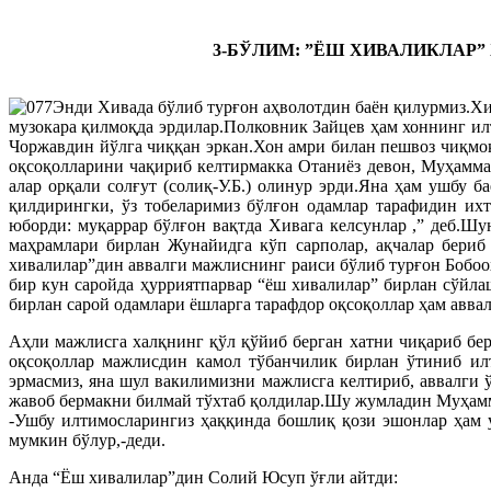
3-БЎЛИМ: ”ЁШ ХИВАЛИКЛАР
Энди Хивада бўлиб турғон аҳволотдин баён қилурмиз.Хи
музокара қилмоқда эрдилар.Полковник Зайцев ҳам хоннинг ил
Чоржавдин йўлга чиққан эркан.Хон амри билан пешвоз чиқмоқ
оқсоқолларини чақириб келтирмакка Отаниёз девон, Муҳамма
алар орқали солғут (солиқ-У.Б.) олинур эрди.Яна ҳам ушбу 
қилдирингки, ўз тобеларимиз бўлғон одамлар тарафидин ихт
юборди: муқаррар бўлғон вақтда Хивага келсунлар ,” деб.
маҳрамлари бирлан Жунайидга кўп сарполар, ақчалар бериб
хивалилар”дин аввалги мажлиснинг раиси бўлиб турғон Бобоох
бир кун саройда ҳурриятпарвар “ёш хивалилар” бирлан сўйл
бирлан сарой одамлари ёшларга тарафдор оқсоқоллар ҳам авва
Аҳли мажлисга халқнинг қўл қўйиб берган хатни чиқариб бе
оқсоқоллар мажлисдин камол тўбанчилик бирлан ўтиниб илт
эрмасмиз, яна шул вакилимизни мажлисга келтириб, аввалги 
жавоб бермакни билмай тўхтаб қолдилар.Шу жумладин Муҳамм
-Ушбу илтимосларингиз ҳаққинда бошлиқ қози эшонлар ҳам у
мумкин бўлур,-деди.
Анда “Ёш хивалилар”дин Солий Юсуп ўғли айтди: