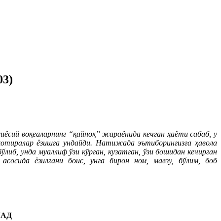
03)
иёсий воқеаларнинг “қайноқ” жараёнида кечган ҳаёти сабаб, у
 хотиралар ёзишга ундайди. Натижада эътиборингизга ҳавола
иб, унда муаллиф ўзи кўрган, кузатган, ўзи бошидан кечирган
сосида ёзилгани боис, унга бирон ном, мавзу, бўлим, боб
МАД