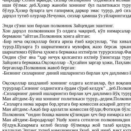
иши бўлмас деб.Ҳозир жаноби хоннинг бул палитикаси турур
бўлур.Ҳозир буларга ҳеч гапирмоқ даркор эмас турур, деб сиз
дарҳол тутиб олурлар.Нечунки, сизлар ҳамиша ўз уйларингизда 
Энди сўзни хон бирлан полковник Зайцевдан эшитинг.
Хон дарҳол полковникни ўз олдига чақириб, кўп нимарсала
бермакни “айтган.Полковник хонга айтган:
-Бир неча оқсоқоллар бизга ариза ёзиб кирсунлар, “ёш хив
турур.Шуларга ўз шариатимизга мувофиқ жазо берсак эркан
шариатимиз бўйича ҳукмга бермакка ихтиёрли турурсизлар.Фа
Ондин сўнг яна “ҳар нечук қилсангиз ихтиёр ўзингизда тур
Зайцовга бермакка.Оқсоқоллар –Ҳусайин заргар ҳожи, Паҳлав
берганлар.Полковник жавоб берган:
-Бизнинг сизларнинг диний ишларингиз бирлан ҳеч даҳлимиз й
Оқсоқоллар шодланиб хоннинг олдига келганлар, бул воқеан
турурлар.Сизнинг олдингизга ёрдам сўраб келдук” , деб.Полко
-Сизларнинг диний ишларингиз бирлан ҳеч даҳлимиз йўқ турур,
Ман айтдим:-Бу иш хоннинг политикаси турур,-дедим.Полковн
-Сизларга нима зарари бор,эртага бир комиссия аскарий депу
Ман айтдим:-Ажаб бир адолатли комиссия бўлди,Фотиҳов бўлса
Полковник “ондин бошқа маним қўлимдан ҳеч бир нимарса келм
Ман айтдим:-Биродарлар! Ушбу хонға сотилғон полковникдин б
бўлдук.Казармага келиб бизлар бўлмоққа жой талаб қилдук
қилдилар.Эртанг туриб намозимизни ўқиб, чой ичиб, вақт ку