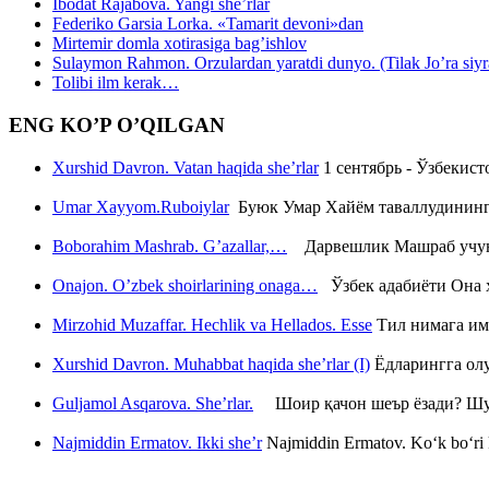
Ibodat Rajabova. Yangi she’rlar
Federiko Garsia Lorka. «Tamarit devoni»dan
Mirtemir domla xotirasiga bag’ishlov
Sulaymon Rahmon. Orzulardan yaratdi dunyo. (Tilak Jo’ra siyrati
Tolibi ilm kerak…
ENG KO’P O’QILGAN
Xurshid Davron. Vatan haqida she’rlar
1 сентябрь - Ўзбекис
Umar Xayyom.Ruboiylar
Буюк Умар Хайём таваллудининг 
Boborahim Mashrab. G’azallar,…
Дарвешлик Машраб учун ш
Onajon. O’zbek shoirlarining onaga…
Ўзбек адабиёти Она ҳ
Mirzohid Muzaffar. Hechlik va Hellados. Esse
Тил нимага им
Xurshid Davron. Muhabbat haqida she’rlar (I)
Ёдларингга ол
Guljamol Asqarova. She’rlar.
Шоир қачон шеър ёзади? Шу с
Najmiddin Ermatov. Ikki she’r
Najmiddin Ermatov. Ko‘k bo‘ri k