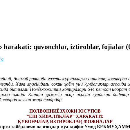
harakati: quvonchlar, iztiroblar, fojialar (
'q
абиий, доимий равишда газет-журналларга ошнолик, қолаверса с
ганди. Хива музейидаги сокин ҳаёт уни кундаликлар асосида
ида битилган Полёзҳожининг хотиралари 644 бетдан иборат бўл
аламга олади. Катта ҳажмли асар асосан кундалик дафтар а
йилларда кечган жараёнлардир.
ПОЛВОННИЁЗҲОЖИ ЮСУПОВ
“ЁШ ХИВАЛИКЛАР” ҲАРАКАТИ:
ҚУВОНЧЛАР, ИЗТИРОБЛАР, ФОЖИАЛАР
шрга тайёрловчи ва изоҳлар муаллифи: Умид БЕКМУҲАМ