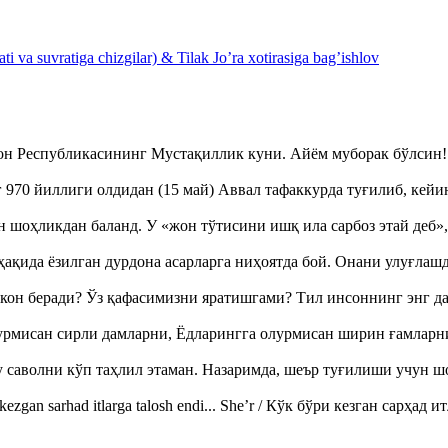
 va suvratiga chizgilar) & Tilak Jo’ra xotirasiga bag’ishlov
тон Республикасининг Мустақиллик куни. Айём муборак бўлси
970 йиллиги олдидан (15 май) Аввал тафаккурда туғилиб, кейи
оҳликдан баланд. У «жон тўтисини ишқ ила сарбоз этай деб
ақида ёзилган дурдона асарларга ниҳоятда бой. Онани улуғла
кон беради? Ўз қафасимизни яратишгами? Тил инсоннинг энг д
урмисан сирли дамларни, Ёдларингга олурмисан ширин ғамларн
аволни кўп таҳлил этаман. Назаримда, шеър туғилиши учун 
ezgan sarhad itlarga talosh endi... She’r / Кўк бўри кезган сарҳад 