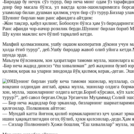
-Биродар бу нечук сўз турур, бир неча минг одам ўз тарафид
доир бир масала бўлса, ул вақтда қози-эшонларимизга борс
уламолар билан душман қилмоқ учун бир сўз турур.Бизлар ул
Шунинг бирлан ман раис афандига айтдим:
-Жон тақсир, қабул қилинг, Бобоохун бўлса ҳам ўз биродаринг
Раис афанди чор-начор розилик берди.Шунинг бирлан бориб 
Шу куни мажлис кеч бўлиб тарқалиб кетди.
Махфий қолмасинким, ушбу оқшом кооператив дўкони учун мас
ҳолда ётиб турур”, деб.Ушбу биродар жавоб олиб уйига кетд
шунда эрди.
Маълум бўлсинким, хон ҳазратлари тамоми мулла, эшонларга к
-Бир неча жадид динсиз “ёш хивалиман” деб жаҳонни бузиб ю
қилмоқ керак ва уларни зиндонда йўқ қилмоқ керак,-деган. Эшо
Шунинг бирлан ушбу кеча тамоми эшонлар, муллалар, с
воқеани олдиндан англаб, аркка мулла, эшонлар олдига борм
хон, мулла, эшонларнинг олдига кетди.Бориб кўрсаки, кўп хал
турур?”, деб савол берган.Онда Урганчли Муҳаммад Солий эшо
— Бир неча жадидлар бор эрканлар, бизларнинг шариатларими
қилғонлар. Полковник айтғон:
— Мундай катта йиғноқ қилиб юрмакларингиз ҳеч ҳожат эрмас
ишни ҳақиқатлигидин огоҳ бўлиб, ҳукм қилсинлар,-деди.Ҳам я
— Сизлар Полвонниёз Ҳожи бошлиқ “Ёш хивалилар” мулла, эшо