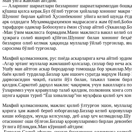
Ман унга жавобан айтдим:
— Аларнинг шариатлари бизларнинг шариатларимиздан бошқа 
қўшиш қилса керак.Бул бўлиб турғон ҳийлалар хоннинг макри т
Шунинг бирлан қайтиб Ҳусинбекнинг уйига келиб шунда ётди
арк олдидаги Муҳаммадраҳимхон мадрасасига жам бўлиб,Бобоо
тарафдори одамлар Бобоохунга ёмон сўзлар айтиб сўкканлар.Бо
-Ман ўзим мажлисга бормадим.Мани мажлисга вакил келиб оли
ҳужрага солиб яшириб қўйғон.Шунинг билан хоннинг беҳаё
бизларни олиб келмак ҳаққинда муллалар ўйлаб турғонлар, ян
саросима бўлиб турғонлар.
Махфий қолмасинким, рус пиёда аскарларига кеча айтиб эрдим
-Агар эртанг муллалар жамлашиб қолсалар, сизлар бир неча ас
Ушбу ман айтғон аскар биродарлар томошада бор эрканлар.Мул
баён қилиб турдилар.Бизлар ҳам ишонч суратда марҳум Назир
дарвозасидин чиқиб, ғалати йўл билан, таъжил тамом бирл
қилдик.Саркотиб дарҳол мажлис чақирмоқ учун вакилларга по
ўзларимиз учун қоравуллар талаб қилдим, полковник хонга со
шунга қарши туриб “Ёш хивалилар”ни муҳофаза қилиб ҳеч хон 
Махфий қолмасинким, мажлис қилиб ўлтурғон эшон, муллалар
қорига ҳам жавоб бериб юборганлар.Бизлар келиб қоровулл
киши юбордук, мунда келсунлар, деб алар ҳеч келмадилар.Ш
отасининг оши бўлғон.Бизлар қоровулларимиз бирлан девонб
ўғлига йўлиқдик.Ман кўришиб айтдим:
-Биродар Солий афанди, сизлар бизларнинг олдимизга келмай