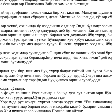
ела бошладилар.Полковник Зайцев ҳам келиб етишди.
йид тарафидин полковникка бир хат қилғон. Мазмуни шулким,
арафидин сиздан сўрармиз, деган.Митинка бошланди, сўзлар сў
лар чекиб, охиринда бу озодликни олдилар.Энди бул вақт золим
 шариатимизни таҳқир қилурлар, деб бул мискин “Ёш хивалил
валиларнинг диний ишлари бирлан ҳеч даҳлимиз йўқ турур, биз
 хоин тўраларнинг тутғон йўлларини ҳеч қабул қилмаслик кера
и билмакларимиз даркор турур. Яшасин ҳуррият, озодлик, йўқ 
р неча ходимлар сўйладилар.Ондин сўнг полковник сўз олиб ўрт
соқоллари ариза бердилар.Бир неча адад “ёш хивалиман” деб ю
 мани бўлманг,-деб.
рлан ҳеч бир ишимиз йўқ турур.Фақат сиёсий иш бўлса бизл
ар ҳам бир неча вакил берсангиз бўлур,-деди.Сўнгра яна даво
моми туркманлар тарафидан йўқ қилмоқларини сўраб,-деди.
олдат сўзлади:
р фақат хоннинг ёмонлигидан бошқа ҳеч сўз айтганлари йўқ 
он хат турур,-деди.Сўнгра давом этди:
Хоразмда рус аскари турғон вақтда ҳурриятчи “Ёш хиваликлар
 ва пулимётлар бирлан қонли маҳораба қилиб, буларни сақлаш з
ар.Ҳам шунга қарор қилдилар.Полковник айтди: