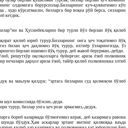
рнинг олдимизга борурсизлар.Бизларнинг куч-қувватимиз кўп
а , худо кўрсатмасин, бизларга бир воқеа рўй берса, сизларни
иб кетдик.
лилар”ни ва Ҳусинбекларни бир турли йўл бирлан йўқ қилиб
ақорат қилиб юриб турур.Бизларнинг онга ҳеч тоқатимиз йўқ
из билан ҳеч даҳлимиз йўқ турур, ихтиёр ўзларингизда, ўз
рингиз бирлан ишимиз йўқ турур, деб жавоб берурман,-дебди.
либ, ришутхўр оқсоқолларга буйирғон: ариза ёзиб полковник
 нечалари дарҳол ариза ёзиб, тайёр қилиб полковникка элтиб
дук ва маълум қилдук: “эртага бизларни суд қилмоқчи бўлиб
м шул комиссияда бўлсин,-деди.
и турур, бизлар унга ҳеч рози эрмасмиз,-дедук.
арга бориб казармада бўлмоғимиз керак, деб казармага равона
р шунда бўлдук.Ҳам аскарлар эртанг митинг қилмоққа ваъда
аррар қилиб ҳар казармага ва полковникка хат юбордилар.Бир