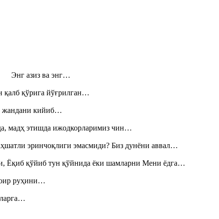
н! Энг азиз ва энг…
н қалб қўрига йўғрилган…
», жандани кийиб…
шда, мадҳ этишда ижодкорларимиз чин…
аҳшатли эринчоқлиги эмасмиди? Биз дунёни аввал…
и, Ёқиб қўйиб тун қўйнида ёки шамларни Мени ёдга…
шоир руҳини…
итларга…