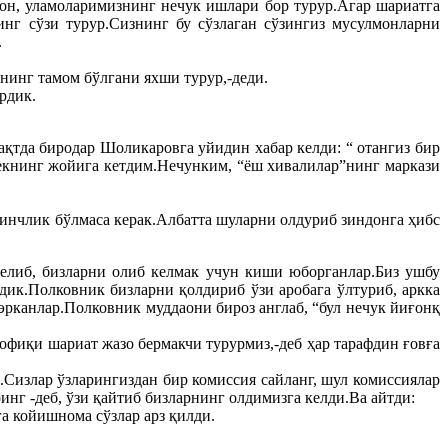
эшон, уламоларимизнинг нечук ишлари бор турур.Агар шариатга
инг сўзи турур.Сизнинг бу сўзлаган сўзингиз мусулмонларни
.
анинг тамом бўлгани яхши турур,-деди.
рдик.
қтда биродар Шоликаровга уйидин хабар келди: “ отангиз бир
бекнинг жойига кетдим.Нечунким, “ёш хивалилар”нинг маркази
инчлик бўлмаса керак.Албатта шуларни олдуриб зиндонга ҳибс
келиб, бизларни олиб келмак учун киши юборганлар.Биз ушбу
дик.Полковник бизларни қолдириб ўзи аробага ўлтуриб, аркка
 эрканлар.Полковник муддаони бироз англаб, “бул нечук йиғонқ
фиқи шариат жазо бермакчи турурмиз,-деб ҳар тарафдин ғовға
Сизлар ўзларингиздан бир комиссия сайланг, шул комиссиялар
нг -деб, ўзи қайтиб бизларнинг олдимизга келди.Ва айтди:
а койишнома сўзлар арз қилди.