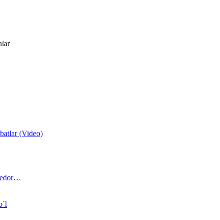
alar
atlar (Video)
 bedor…
o`l