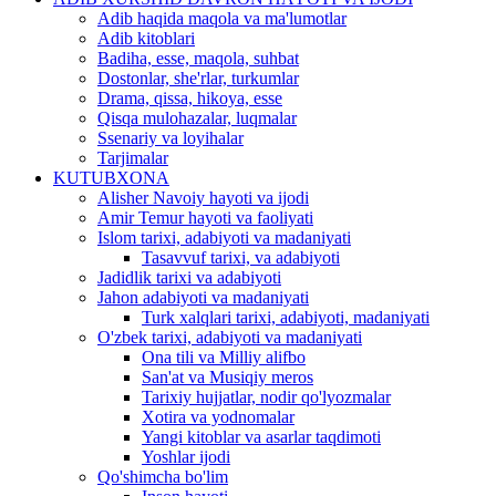
Adib haqida maqola va ma'lumotlar
Adib kitoblari
Badiha, esse, maqola, suhbat
Dostonlar, she'rlar, turkumlar
Drama, qissa, hikoya, esse
Qisqa mulohazalar, luqmalar
Ssenariy va loyihalar
Tarjimalar
KUTUBXONA
Alisher Navoiy hayoti va ijodi
Amir Temur hayoti va faoliyati
Islom tarixi, adabiyoti va madaniyati
Tasavvuf tarixi, va adabiyoti
Jadidlik tarixi va adabiyoti
Jahon adabiyoti va madaniyati
Turk xalqlari tarixi, adabiyoti, madaniyati
O'zbek tarixi, adabiyoti va madaniyati
Ona tili va Milliy alifbo
San'at va Musiqiy meros
Tarixiy hujjatlar, nodir qo'lyozmalar
Xotira va yodnomalar
Yangi kitoblar va asarlar taqdimoti
Yoshlar ijodi
Qo'shimcha bo'lim