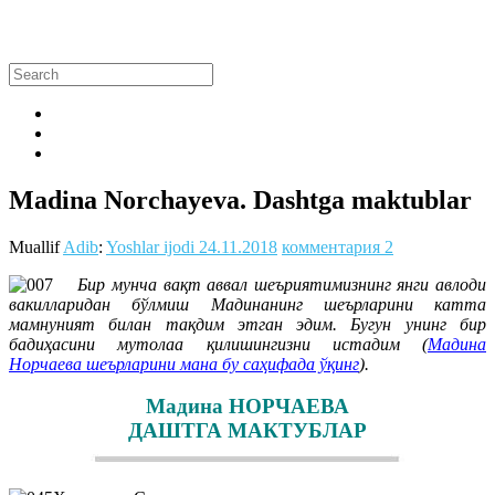
Madina Norchayeva. Dashtga maktublar
Muallif
Adib
:
Yoshlar ijodi
24.11.2018
комментария 2
Бир мунча вақт аввал шеъриятимизнинг янги авлоди
вакилларидан бўлмиш Мадинанинг шеърларини катта
мамнуният билан тақдим этган эдим. Бугун унинг бир
бадиҳасини мутолаа қилишингизни истадим (
Мадина
Норчаева шеърларини мана бу саҳифада ўқинг
).
Мадина НОРЧАЕВА
ДАШТГА МАКТУБЛАР