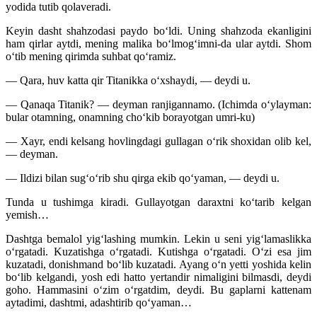
yodida tutib qolaveradi.
Keyin dasht shahzodasi paydo boʻldi. Uning shahzoda ekanligini
ham qirlar aytdi, mening malika boʻlmogʻimni-da ular aytdi. Shom
oʻtib mening qirimda suhbat qoʻramiz.
— Qara, huv katta qir Titanikka oʻxshaydi, — deydi u.
— Qanaqa Titanik? — deyman ranjigannamo. (Ichimda oʻylayman:
bular otamning, onamning choʻkib borayotgan umri-ku)
— Xayr, endi kelsang hovlingdagi gullagan oʻrik shoxidan olib kel,
— deyman.
— Ildizi bilan sugʻoʻrib shu qirga ekib qoʻyaman, — deydi u.
Tunda u tushimga kiradi. Gullayotgan daraxtni koʻtarib kelgan
yemish…
Dashtga bemalol yigʻlashing mumkin. Lekin u seni yigʻlamaslikka
oʻrgatadi. Kuzatishga oʻrgatadi. Kutishga oʻrgatadi. Oʻzi esa jim
kuzatadi, donishmand boʻlib kuzatadi. Ayang oʻn yetti yoshida kelin
boʻlib kelgandi, yosh edi hatto yertandir nimaligini bilmasdi, deydi
goho. Hammasini oʻzim oʻrgatdim, deydi. Bu gaplarni kattenam
aytadimi, dashtmi, adashtirib qoʻyaman…