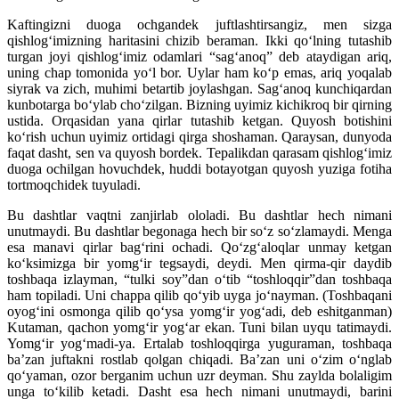
Kaftingizni duoga ochgandek juftlashtirsangiz, men sizga
qishlogʻimizning haritasini chizib beraman. Ikki qoʻlning tutashib
turgan joyi qishlogʻimiz odamlari “sagʻanoq” deb ataydigan ariq,
uning chap tomonida yoʻl bor. Uylar ham koʻp emas, ariq yoqalab
siyrak va zich, muhimi betartib joylashgan. Sagʻanoq kunchiqardan
kunbotarga boʻylab choʻzilgan. Bizning uyimiz kichikroq bir qirning
ustida. Orqasidan yana qirlar tutashib ketgan. Quyosh botishini
koʻrish uchun uyimiz ortidagi qirga shoshaman. Qaraysan, dunyoda
faqat dasht, sen va quyosh bordek. Tepalikdan qarasam qishlogʻimiz
duoga ochilgan hovuchdek, huddi botayotgan quyosh yuziga fotiha
tortmoqchidek tuyuladi.
Bu dashtlar vaqtni zanjirlab ololadi. Bu dashtlar hech nimani
unutmaydi. Bu dashtlar begonaga hech bir soʻz soʻzlamaydi. Menga
esa manavi qirlar bagʻrini ochadi. Qoʻzgʻaloqlar unmay ketgan
koʻksimizga bir yomgʻir tegsaydi, deydi. Men qirma-qir daydib
toshbaqa izlayman, “tulki soy”dan oʻtib “toshloqqir”dan toshbaqa
ham topiladi. Uni chappa qilib qoʻyib uyga joʻnayman. (Toshbaqani
oyogʻini osmonga qilib qoʻysa yomgʻir yogʻadi, deb eshitganman)
Kutaman, qachon yomgʻir yogʻar ekan. Tuni bilan uyqu tatimaydi.
Yomgʻir yogʻmadi-ya. Ertalab toshloqqirga yuguraman, toshbaqa
baʼzan juftakni rostlab qolgan chiqadi. Baʼzan uni oʻzim oʻnglab
qoʻyaman, ozor berganim uchun uzr deyman. Shu zaylda bolaligim
unga toʻkilib ketadi. Dasht esa hech nimani unutmaydi, barini