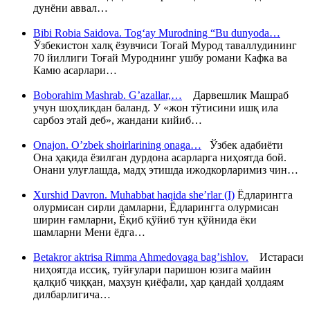
дунёни аввал…
Bibi Robia Saidova. Tog‘ay Murodning “Bu dunyoda…
Ўзбекистон халқ ёзувчиси Тоғай Мурод таваллудининг
70 йиллиги Тоғай Муроднинг ушбу романи Кафка ва
Камю асарлари…
Boborahim Mashrab. G’azallar,…
Дарвешлик Машраб
учун шоҳликдан баланд. У «жон тўтисини ишқ ила
сарбоз этай деб», жандани кийиб…
Onajon. O’zbek shoirlarining onaga…
Ўзбек адабиёти
Она ҳақида ёзилган дурдона асарларга ниҳоятда бой.
Онани улуғлашда, мадҳ этишда ижодкорларимиз чин…
Xurshid Davron. Muhabbat haqida she’rlar (I)
Ёдларингга
олурмисан сирли дамларни, Ёдларингга олурмисан
ширин ғамларни, Ёқиб қўйиб тун қўйнида ёки
шамларни Мени ёдга…
Betakror aktrisa Rimma Ahmedovaga bag’ishlov.
Истараси
ниҳоятда иссиқ, туйғулари паришон юзига майин
қалқиб чиққан, маҳзун қиёфали, ҳар қандай ҳолдаям
дилбарлигича…