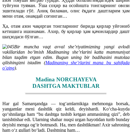
азон товуши янграб туради. Ҳудди болалигимдагидек ширин
туйғуни туяман. Ўша соҳир ва осойишта тонгларнинг овози
эшитилади гўё. Аниқ биламан, олис ёқдаги даштларим ҳам
мени отам, онамдай соғинган…
Ҳа, отам азон чақирган тонгларнинг бирида қирлар уйғониб
кетишига ишонаман. Ахир, бу қирлар ҳам қачонлардир дашт
шаҳзодаси бўлган…
Bir muncha vaqt avval sheʼriyatimizning yangi avlodi
vakillaridan boʻlmish Madinaning sheʼrlarini katta mamnuniyat
bilan taqdim etgan edim. Bugun uning bir badihasini mutolaa
qilishingizni istadim (
Madinaning she’rlarini mana bu sahifada
o’qing
).
Madina NORCHAYEVA
DASHTGA MAKTUBLAR
Har gal Samarqandga — togʻamlarnikiga mehmonga borsak,
yangamlar meni dashtlik qiz keldi, deyishardi. Koʻcha-kuyda
qoʻshnilarga ham “bu dashtga tushib ketgan ammasining qizi”, deb
tanishtishar edi. Ularning shahar nuqsi urgan hayotidan turib bunday
deyishi menga ogʻir botmasdi. Ha, men dashtlikman! Axir sahroning
ham oʻz gullari boʻladi. Dashtning ham…