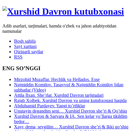
Adib asarlari, tarjimalari, hamda o'zbek va jahon adabiyotidan
namunalar
Bosh sahifa
Sayt xaritasi
Qiziqarli saytlar
RSS
ENG SO’NGGI
Mirzohid Muzaffar. Hechlik va Hellados. Esse
Najmiddin Komilov. Tasavvuf & Najmiddin Komilov bilan
suhbatlar (Video)
Attila Ilxan. She’rlar. Xurshid Davron tarjimalari
Rajab Xolbek. Xurshid Davron va uning kutubxonasi haqida
Abduhamid Pardayev. Yangi to’rtliklar
Unutayin degandim seni… Xurshid Davron she’ri & Qo’shiq
Xurshid Davron & Sarvara & IA. Sen kelar yo’llarga tikildim
bedor…
Xayr, dema, sevgilim… Xurshid Davron she’ri & Ikki qo’shiq