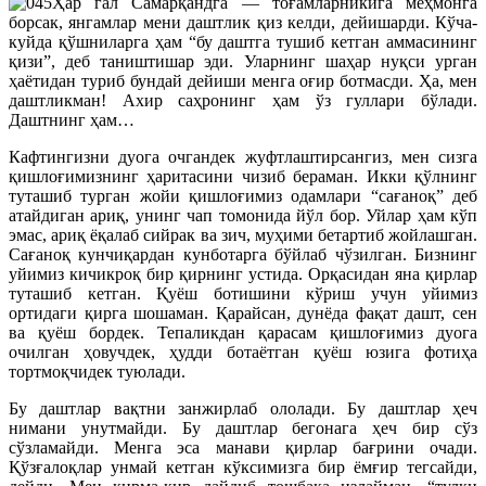
Ҳар гал Самарқандга — тоғамларникига меҳмонга
борсак, янгамлар мени даштлик қиз келди, дейишарди. Кўча-
куйда қўшниларга ҳам “бу даштга тушиб кетган аммасининг
қизи”, деб таништишар эди. Уларнинг шаҳар нуқси урган
ҳаётидан туриб бундай дейиши менга оғир ботмасди. Ҳа, мен
даштликман! Ахир саҳронинг ҳам ўз гуллари бўлади.
Даштнинг ҳам…
Кафтингизни дуога очгандек жуфтлаштирсангиз, мен сизга
қишлоғимизнинг ҳаритасини чизиб бераман. Икки қўлнинг
туташиб турган жойи қишлоғимиз одамлари “сағаноқ” деб
атайдиган ариқ, унинг чап томонида йўл бор. Уйлар ҳам кўп
эмас, ариқ ёқалаб сийрак ва зич, муҳими бетартиб жойлашган.
Сағаноқ кунчиқардан кунботарга бўйлаб чўзилган. Бизнинг
уйимиз кичикроқ бир қирнинг устида. Орқасидан яна қирлар
туташиб кетган. Қуёш ботишини кўриш учун уйимиз
ортидаги қирга шошаман. Қарайсан, дунёда фақат дашт, сен
ва қуёш бордек. Тепаликдан қарасам қишлоғимиз дуога
очилган ҳовучдек, ҳудди ботаётган қуёш юзига фотиҳа
тортмоқчидек туюлади.
Бу даштлар вақтни занжирлаб ололади. Бу даштлар ҳеч
нимани унутмайди. Бу даштлар бегонага ҳеч бир сўз
сўзламайди. Менга эса манави қирлар бағрини очади.
Қўзғалоқлар унмай кетган кўксимизга бир ёмғир тегсайди,