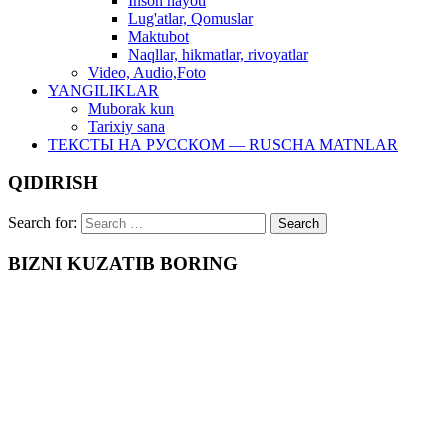
Inson hayoti
Lug'atlar, Qomuslar
Maktubot
Naqllar, hikmatlar, rivoyatlar
Video, Audio,Foto
YANGILIKLAR
Muborak kun
Tarixiy sana
ТЕКСТЫ НА РУССКОМ — RUSCHA MATNLAR
QIDIRISH
Search for:
BIZNI KUZATIB BORING