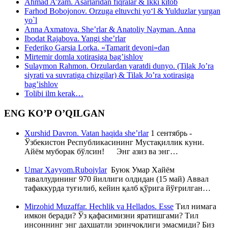
Ahmad A’zam. Asarlaridan fiqralar & Ikki kitob
Farhod Bobojonov. Orzuga eltuvchi yo‘l & Yulduzlar yurgan
yo`l
Anna Axmatova. She’rlar & Anatoliy Nayman. Anna
Ibodat Rajabova. Yangi she’rlar
Federiko Garsia Lorka. «Tamarit devoni»dan
Mirtemir domla xotirasiga bag’ishlov
Sulaymon Rahmon. Orzulardan yaratdi dunyo. (Tilak Jo’ra
siyrati va suvratiga chizgilar) & Tilak Jo’ra xotirasiga
bag’ishlov
Tolibi ilm kerak…
ENG KO’P O’QILGAN
Xurshid Davron. Vatan haqida she’rlar
1 сентябрь -
Ўзбекистон Республикасининг Мустақиллик куни.
Айём муборак бўлсин! Энг азиз ва энг…
Umar Xayyom.Ruboiylar
Буюк Умар Хайём
таваллудининг 970 йиллиги олдидан (15 май) Аввал
тафаккурда туғилиб, кейин қалб қўрига йўғрилган…
Mirzohid Muzaffar. Hechlik va Hellados. Esse
Тил нимага
имкон беради? Ўз қафасимизни яратишгами? Тил
инсоннинг энг даҳшатли эринчоқлиги эмасмиди? Биз