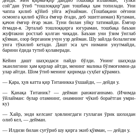
дейди. Мен қирма-қир дайдиб тошбақа излайман, “тулки
сой”дан ўтиб “тошлоққир”дан тошбақа ҳам топилади. Уни
чаппа қилиб қўйиб уйга жўнайман. (Тошбақани оёғини
осмонга қилиб қўйса ёмғир ёғади, деб эшитганман) Кутаман,
қачон ёмғир ёғар экан. Туни билан уйқу татимайди. Ёмғир
ёғмади-я. Эрталаб тошлоққирга югураман, тошбақа баъзан
жуфтакни ростлаб қолган чиқади. Баъзан уни ўзим ўнглаб
қўяман, озор берганим учун узр дейман. Шу зайлда болалигим
унга тўкилиб кетади. Дашт эса ҳеч нимани унутмайди,
барини ёдида тутиб қолаверади.
Кейин дашт шаҳзодаси пайдо бўлди. Унинг шаҳзода
эканлигини ҳам қирлар айтди, менинг малика бўлмоғимни-да
улар айтди. Шом ўтиб менинг қиримда суҳбат қўрамиз.
— Қара, ҳув катта қир Титаникка ўхшайди, — дейди у.
— Қанақа Титаник? — дейман ранжиганнамо. (Ичимда
ўйлайман: булар отамнинг, онамнинг чўкиб бораётган умри-
ку)
— Хайр, энди келсанг ҳовлингдаги гуллаган ўрик шохидан
олиб кел, — дейман.
— Илдизи билан суғўриб шу қирга экиб қўяман, — дейди у.