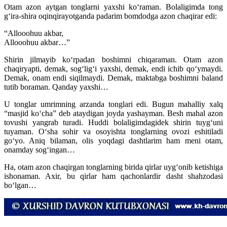
Otam azon aytgan tonglarni yaxshi koʻraman. Bolaligimda tong
gʻira-shira oqinqirayotganda padarim bomdodga azon chaqirar edi:
“Allooohuu akbar,
Allooohuu akbar…”
Shirin jilmayib koʻrpadan boshimni chiqaraman. Otam azon
chaqiryapti, demak, sogʻligʻi yaxshi, demak, endi ichib qoʻymaydi.
Demak, onam endi siqilmaydi. Demak, maktabga boshimni baland
tutib boraman. Qanday yaxshi…
U tonglar umrimning arzanda tonglari edi. Bugun mahalliy xalq
“masjid koʻcha” deb ataydigan joyda yashayman. Besh mahal azon
tovushi yangrab turadi. Huddi bolaligimdagidek shirin tuygʻuni
tuyaman. Oʻsha sohir va osoyishta tonglarning ovozi eshitiladi
goʻyo. Aniq bilaman, olis yoqdagi dashtlarim ham meni otam,
onamday sogʻingan…
Ha, otam azon chaqirgan tonglarning birida qirlar uygʻonib ketishiga
ishonaman. Axir, bu qirlar ham qachonlardir dasht shahzodasi
boʻlgan…