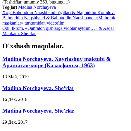
(Tashriflar: umumiy 363, bugungi 1)
Teg(lar)
Madina Norchayeva
Xoja Bahouddin Naqshband o’gitlari & Najmiddin Komilov.
Bahouddin Naqshband & Bahouddin Naqshband. «Muborak
maskanlar» turkumidan videofilm
Odil Ikrom. «Qahraton qishlarga vidolar aytdim…» & Asqar
Mahkam. She’rlar
O'xshash maqolalar.
Madina Norchayeva. Xayrlashuv maktubi &
Аральское море (Казахфильм, 1963)
13 Май, 2019
Madina Norchayeva. She’rlar
16 Дек, 2018
Madina Norchayeva. She’rlar
29 Дек, 2017