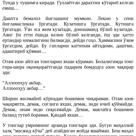
Тунда у тушимга киради. Гуллаётган дарахтни кўтариб келган
емиш…
Даштга бемалол йиғлашинг мумкин. Лекин у сени
йиғламасликка ўргатади. Кузатишга ўргатади. Кутишга
ўргатади. Ўзи эса жим кузатади, донишманд бўлиб кузатади.
Аянг ўн етти ёшида келин бўлиб келганди, ёш эди ҳатто
ертандир нималигини билмасди, дейди гоҳо. Ҳаммасини ўзим
ўргатдим, дейди. Бу гапларни каттенам айтадими, даштми,
адаштириб қўяман…
Отам азон айтган тонгларни яхши кўраман. Болалигимда тонг
ғира-шира оқинқираётганда падарим бомдодга азон чақирар
эди:
“Аллоооҳуу акбар,
Аллоооҳуу акбар…”
Ширин жилмайиб кўрпадан бошимни чиқараман. Отам азон
чақиряпти, демак, соғлиғи яхши, демак, энди ичиб қўймайди.
Демак, онам энди сиқилмайди. Демак, мактабга бошимни
баланд тутиб бораман. Қандай яхши…
У тонглар умримнинг арзанда тонглари эди. Бугун маҳаллий
халқ “масжид кўча” деб атайдиган жойда яшайман. Беш маҳал