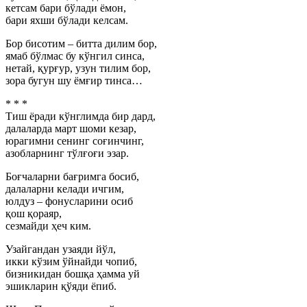
кетсам бари бўлади ёмон,
бари яхши бўлади келсам.
Бор бисотим – битта дилим бор,
ямаб бўлмас бу кўнгил синса,
нетай, қурғур, узун тилим бор,
зора бугун шу ёмғир тинса…
* * *
Тиш ёради кўнглимда бир дард,
далаларда март шоми кезар,
юрагимни сенинг соғинчинг,
азобларнинг тўлғоғи эзар.
Боғчаларни бағримга босиб,
далаларни келади ичгим,
юлдуз – фонусларини осиб
қош қораяр,
сезмайди ҳеч ким.
Узайгандан узаяди йўл,
икки кўзим ўйнайди чопиб,
бизникидан бошқа ҳамма уй
эшикларин қўяди ёпиб.