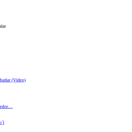
alar
atlar (Video)
 bedor…
o`l