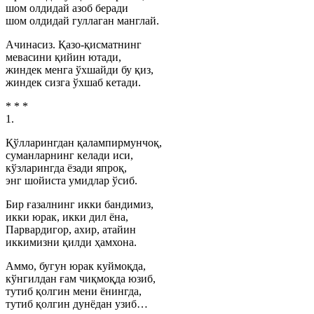
шом олдидай азоб беради
шом олдидай гуллаган манглай.
Ачинасиз. Қазо-қисматнинг
мевасини қийин ютади,
жиндек менга ўхшайди бу қиз,
жиндек сизга ўхшаб кетади.
* * *
1.
Қўлларингдан қалампирмунчоқ,
суманларнинг келади иси,
кўзларингда ёзади япроқ,
энг шойиста умидлар ўсиб.
Бир ғазалнинг икки бандимиз,
икки юрак, икки дил ёна,
Парвардигор, ахир, атайин
иккимизни қилди ҳамхона.
Аммо, бугун юрак куймоқда,
кўнгилдан ғам чиқмоқда юзиб,
тутиб қолгин мени ёнингда,
тутиб қолгин дунёдан узиб…