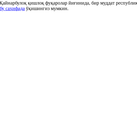
, Қайнарбулоқ қишлоқ фуқаролар йиғинида, бир муддат республи
бу саҳифада
ўқишингиз мумкин.