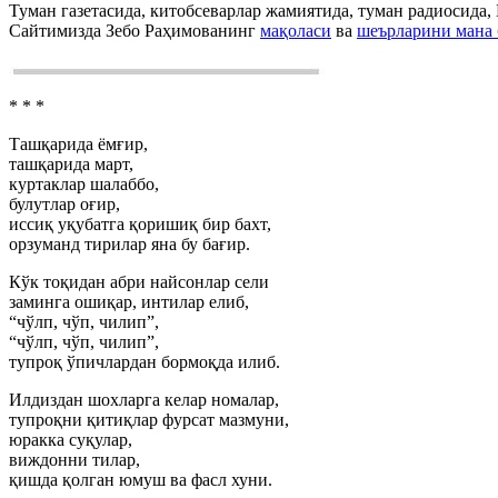
Туман газетасида, китобсеварлар жамиятида, туман радиосида
Сайтимизда Зебо Раҳимованинг
мақоласи
ва
шеърларини мана 
* * *
Ташқарида ёмғир,
ташқарида март,
куртаклар шалаббо,
булутлар оғир,
иссиқ уқубатга қоришиқ бир бахт,
орзуманд тирилар яна бу бағир.
Кўк тоқидан абри найсонлар сели
заминга ошиқар, интилар елиб,
“чўлп, чўп, чилип”,
“чўлп, чўп, чилип”,
тупроқ ўпичлардан бормоқда илиб.
Илдиздан шохларга келар номалар,
тупроқни қитиқлар фурсат мазмуни,
юракка суқулар,
виждонни тилар,
қишда қолган юмуш ва фасл хуни.