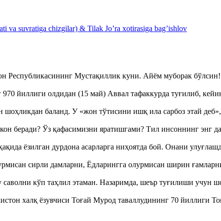
 va suvratiga chizgilar) & Tilak Jo’ra xotirasiga bag’ishlov
тон Республикасининг Мустақиллик куни. Айём муборак бўлси
970 йиллиги олдидан (15 май) Аввал тафаккурда туғилиб, кейи
оҳликдан баланд. У «жон тўтисини ишқ ила сарбоз этай деб
кон беради? Ўз қафасимизни яратишгами? Тил инсоннинг энг д
ақида ёзилган дурдона асарларга ниҳоятда бой. Онани улуғла
урмисан сирли дамларни, Ёдларингга олурмисан ширин ғамларн
аволни кўп таҳлил этаман. Назаримда, шеър туғилиши учун 
истон халқ ёзувчиси Тоғай Мурод таваллудининг 70 йиллиги 