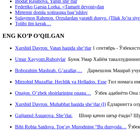
Ibodat Rajabova. Yangi she’rlar
Federiko Garsia Lorka. «Tamarit devoni»dan
Mirtemir domla xotirasiga bag’ishlov
Sulaymon Rahmon. Orzulardan yaratdi dunyo. (Tilak Jo’ra siyrati
Tolibi ilm kerak…
ENG KO’P O’QILGAN
Xurshid Davron. Vatan haqida she’rlar
1 сентябрь - Ўзбекис
Umar Xayyom.Ruboiylar
Буюк Умар Хайём таваллудининг 
Boborahim Mashrab. G’azallar,…
Дарвешлик Машраб учун ш
Mirzohid Muzaffar. Hechlik va Hellados. Esse
Тил нимага им
Onajon. O’zbek shoirlarining onaga…
Ўзбек адабиёти Она ҳ
Xurshid Davron. Muhabbat haqida she’rlar (I)
Ёдларингга ол
Guljamol Asqarova. She’rlar.
Шоир қачон шеър ёзади? Шу с
Bibi Robia Saidova. Tog‘ay Murodning “Bu dunyoda…
Ўзбек