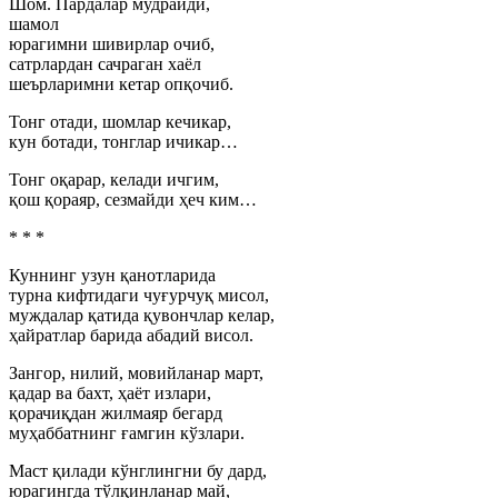
Шом. Пардалар мудрайди,
шамол
юрагимни шивирлар очиб,
сатрлардан сачраган хаёл
шеърларимни кетар опқочиб.
Тонг отади, шомлар кечикар,
кун ботади, тонглар ичикар…
Тонг оқарар, келади ичгим,
қош қораяр, сезмайди ҳеч ким…
* * *
Куннинг узун қанотларида
турна кифтидаги чуғурчуқ мисол,
муждалар қатида қувончлар келар,
ҳайратлар барида абадий висол.
Зангор, нилий, мовийланар март,
қадар ва бахт, ҳаёт излари,
қорачиқдан жилмаяр бегард
муҳаббатнинг ғамгин кўзлари.
Маст қилади кўнглингни бу дард,
юрагингда тўлқинланар май,