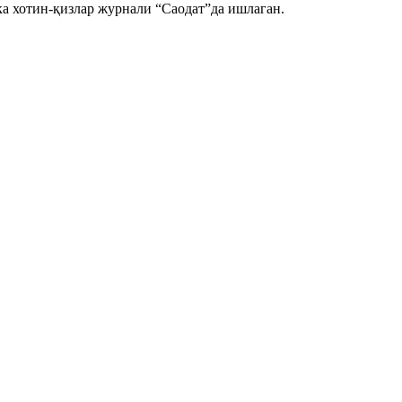
ка хотин-қизлар журнали “Саодат”да ишлаган.