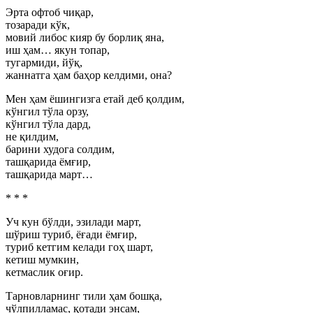
Эрта офтоб чиқар,
тозаради кўк,
мовий либос кияр бу борлиқ яна,
иш ҳам… якун топар,
тугармиди, йўқ,
жаннатга ҳам баҳор келдими, она?
Мен ҳам ёшингизга етай деб қолдим,
кўнгил тўла орзу,
кўнгил тўла дард,
не қилдим,
барини худога солдим,
ташқарида ёмғир,
ташқарида март…
* * *
Уч кун бўлди, эзилади март,
шўриш туриб, ёғади ёмғир,
туриб кетгим келади гоҳ шарт,
кетиш мумкин,
кетмаслик оғир.
Тарновларнинг тили ҳам бошқа,
чўлпилламас, қотади энсам,