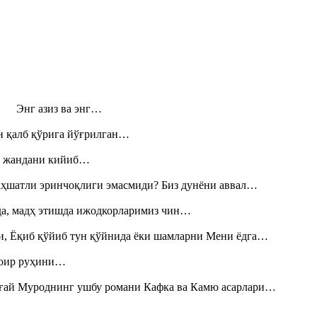
н! Энг азиз ва энг…
н қалб қўрига йўғрилган…
», жандани кийиб…
аҳшатли эринчоқлиги эмасмиди? Биз дунёни аввал…
шда, мадҳ этишда ижодкорларимиз чин…
и, Ёқиб қўйиб тун қўйнида ёки шамларни Мени ёдга…
шоир руҳини…
Тоғай Муроднинг ушбу романи Кафка ва Камю асарлари…