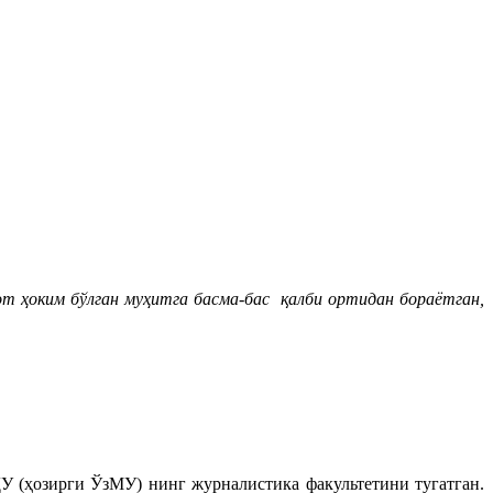
т ҳоким бўлган муҳитга басма-бас қалби ортидан бораётган,
У (ҳозирги ЎзМУ) нинг журналистика факультетини тугатган.