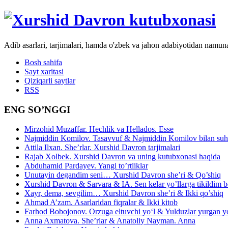
Adib asarlari, tarjimalari, hamda o'zbek va jahon adabiyotidan namun
Bosh sahifa
Sayt xaritasi
Qiziqarli saytlar
RSS
ENG SO’NGGI
Mirzohid Muzaffar. Hechlik va Hellados. Esse
Najmiddin Komilov. Tasavvuf & Najmiddin Komilov bilan suhb
Attila Ilxan. She’rlar. Xurshid Davron tarjimalari
Rajab Xolbek. Xurshid Davron va uning kutubxonasi haqida
Abduhamid Pardayev. Yangi to’rtliklar
Unutayin degandim seni… Xurshid Davron she’ri & Qo’shiq
Xurshid Davron & Sarvara & IA. Sen kelar yo’llarga tikildim
Xayr, dema, sevgilim… Xurshid Davron she’ri & Ikki qo’shiq
Ahmad A’zam. Asarlaridan fiqralar & Ikki kitob
Farhod Bobojonov. Orzuga eltuvchi yo‘l & Yulduzlar yurgan y
Anna Axmatova. She’rlar & Anatoliy Nayman. Anna