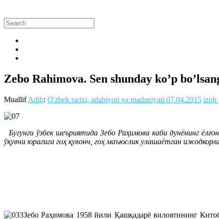
Zebo Rahimova. Sen shunday ko’p bo’lsan
Muallif
Adib
:
O'zbek tarixi, adabiyoti va madaniyati
07.04.2015
izoh
Бугунги ўзбек шеъриятида Зебо Раҳимова каби дунёнинг ёлғ
ўқувчи юрагига гоҳ қувонч, гоҳ маъюслик улашаётган ижодкорла
Зебо Раҳимова 1958 йили Қашқадарё вилоятининг Китоб