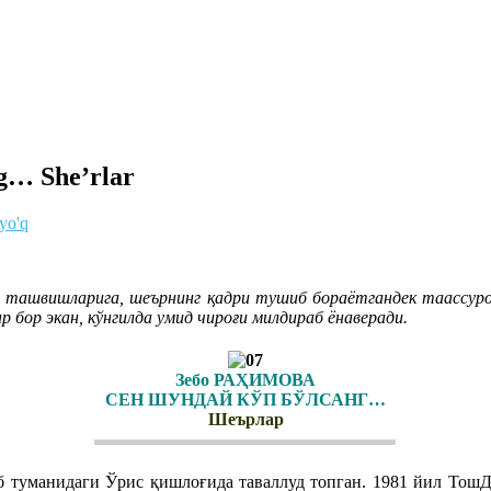
g… She’rlar
 yo'q
он ташвишларига, шеърнинг қадри тушиб бораётгандек таассуро
р бор экан, кўнгилда умид чироғи милдираб ёнаверади.
Зебо РАҲИМОВА
СЕН ШУНДАЙ КЎП БЎЛСАНГ…
Шеърлар
 туманидаги Ўрис қишлоғида таваллуд топган. 1981 йил ТошД