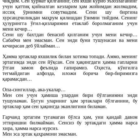
чиқдим. Сен ҳурмат қилганинг, сен яхши кўриб эъзозлаганинг
учун қаттиқ қийналган кезларим ҳам жойимдан жилмадим,
иссиқ ўрнимни совутмадим. Сени шу биргина
хурсандчиликдан маҳрум қилишдан ўзимни тийдим. Сенинг
ҳузурингга ўғил-қизларимни етаклаб боролмаганим учун
мени кечир…
Сени шу бахтдан бенасиб қилганим учун мени кечир…
Сабабчи мен эмасман. Сен энди буни тушунасан ва мени
кечирасан деб ўйлайман…
Ҳамма эртаклар яхшилик билан хотима топади. Аммо, менинг
эртагимда энди сен йўқсан. Сен ҳақингдаги ҳамма гапларни
ўтган замон феълида гапирамиз. Оҳиста, кўнгилга
тегмайдиган алфозда, иложи борича бир-биримизга
қарамасдан…
Опа-сингиллар, ака-укалар…
Мен сен учун ҳамиша улардан бири бўлганимни энди
тушунаман. Бугун уларнинг ҳам эртаклари бўлганини, бу
эртаклар ҳам сен ҳақингда эканлигини биламан.
Гарчанд эртагим тугамаган бўлса ҳам, уни қандай давом
эттиришни билмайман. Сенсиз бу эртакдаги ҳамма нарса
хира, ҳамма нарса нурсиз.
Мен эса эртак қаҳрамони эмасман.