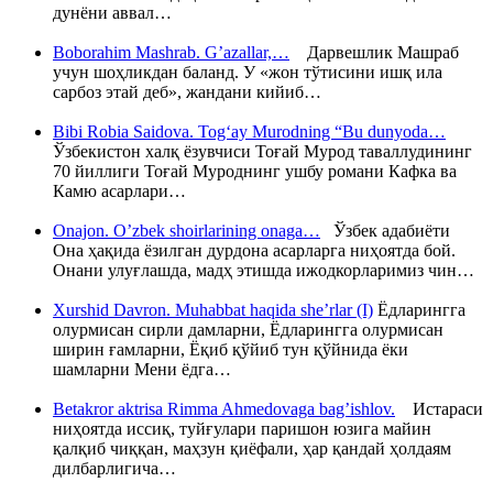
дунёни аввал…
Boborahim Mashrab. G’azallar,…
Дарвешлик Машраб
учун шоҳликдан баланд. У «жон тўтисини ишқ ила
сарбоз этай деб», жандани кийиб…
Bibi Robia Saidova. Tog‘ay Murodning “Bu dunyoda…
Ўзбекистон халқ ёзувчиси Тоғай Мурод таваллудининг
70 йиллиги Тоғай Муроднинг ушбу романи Кафка ва
Камю асарлари…
Onajon. O’zbek shoirlarining onaga…
Ўзбек адабиёти
Она ҳақида ёзилган дурдона асарларга ниҳоятда бой.
Онани улуғлашда, мадҳ этишда ижодкорларимиз чин…
Xurshid Davron. Muhabbat haqida she’rlar (I)
Ёдларингга
олурмисан сирли дамларни, Ёдларингга олурмисан
ширин ғамларни, Ёқиб қўйиб тун қўйнида ёки
шамларни Мени ёдга…
Betakror aktrisa Rimma Ahmedovaga bag’ishlov.
Истараси
ниҳоятда иссиқ, туйғулари паришон юзига майин
қалқиб чиққан, маҳзун қиёфали, ҳар қандай ҳолдаям
дилбарлигича…