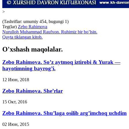
>
(Tashriflar: umumiy 454, bugungi 1)
Teg(lar)
Zebo Rahimova
Nurulloh Muhammad Raufxon. Ruhimiz bir bo’lsin.
Qayta tiklangan kitob.
O'xshash maqolalar.
Zebo Rahimova. So’z aytmoq iztirobi & Yurak —
hayotimning bayrog’i.
12 Июн, 2018
Zebo Rahimova. She’rlar
15 Окт, 2016
Zebo Rahimova. Shu’laga osilib arg’imchoq uchdim
02 Июн, 2015