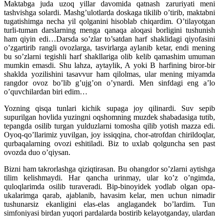
Maktabga juda uzoq yillar davomida qatnash zaruriyati meni
tashvishga solardi. Mashg’ulotlarda doskaga tikilib o’tirib, maktabni
tugatishimga necha yil qolganini hisoblab chiqardim. O’tilayotgan
turli-tuman darslarning menga qanaqa aloqasi borligini tushunish
ham qiyin edi…Darsda so’zlar to’satdan harf shaklidagi qiyofasini
o’zgartirib rangli ovozlarga, tasvirlarga aylanib ketar, endi mening
bu so’zlarni tegishli harf shakllariga olib kelib qamashim umuman
mumkin emasdi. Shu lahza, aytaylik, A yoki B harfining biror-bir
shaklda yozilishini tasavvur ham qilolmas, ular mening miyamda
rangdor ovoz bo’lib g’ujg’on o’ynardi. Men sinfdagi eng a’lo
o’quvchilardan biri edim…
Yozning qisqa tunlari kichik supaga joy qilinardi. Suv sepib
supurilgan hovlida yuzingni oqshomning muzdek shabadasiga tutib,
tepangda osilib turgan yulduzlarni tomosha qilib yotish mazza edi.
Oyoq-qo’llarimiz yuvilgan, joy issiqqina, chor-atrofdan chirildoqlar,
qurbaqalarning ovozi eshitiladi. Biz to uxlab qolguncha sen past
ovozda duo o’qiysan.
Bizni ham takrorlashga qiziqtirasan. Bu ohangdor so’zlarni aytishga
tilim kelishmaydi. Har qancha urinmay, ular ko’z o’ngimda,
quloqlarimda osilib turaveradi. Bip-binoyidek yodlab olgan opa-
ukalarimga qarab, ajablanib, havasim kelar, men uchun nimadir
tushunarsiz ekanligini elas-elas anglagandek bo’lardim. Tun
simfoniyasi birdan yuqori pardalarda bostirib kelayotganday, ulardan