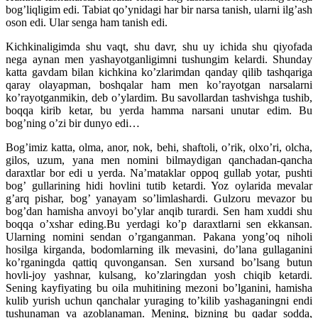
bog’liqligim edi. Tabiat qo’ynidagi har bir narsa tanish, ularni ilg’ash
oson edi. Ular senga ham tanish edi.
Kichkinaligimda shu vaqt, shu davr, shu uy ichida shu qiyofada
nega aynan men yashayotganligimni tushungim kelardi. Shunday
katta gavdam bilan kichkina ko’zlarimdan qanday qilib tashqariga
qaray olayapman, boshqalar ham men ko’rayotgan narsalarni
ko’rayotganmikin, deb o’ylardim. Bu savollardan tashvishga tushib,
boqqa kirib ketar, bu yerda hamma narsani unutar edim. Bu
bog’ning o’zi bir dunyo edi…
Bog’imiz katta, olma, anor, nok, behi, shaftoli, o’rik, olxo’ri, olcha,
gilos, uzum, yana men nomini bilmaydigan qanchadan-qancha
daraxtlar bor edi u yerda. Na’mataklar oppoq gullab yotar, pushti
bog’ gullarining hidi hovlini tutib ketardi. Yoz oylarida mevalar
g’arq pishar, bog’ yanayam so’limlashardi. Gulzoru mevazor bu
bog’dan hamisha anvoyi bo’ylar anqib turardi. Sen ham xuddi shu
boqqa o’xshar eding.Bu yerdagi ko’p daraxtlarni sen ekkansan.
Ularning nomini sendan o’rganganman. Pakana yong’oq niholi
hosilga kirganda, bodomlarning ilk mevasini, do’lana gullaganini
ko’rganingda qattiq quvongansan. Sen xursand bo’lsang butun
hovli-joy yashnar, kulsang, ko’zlaringdan yosh chiqib ketardi.
Sening kayfiyating bu oila muhitining mezoni bo’lganini, hamisha
kulib yurish uchun qanchalar yuraging to’kilib yashaganingni endi
tushunaman va azoblanaman. Mening, bizning bu qadar sodda,