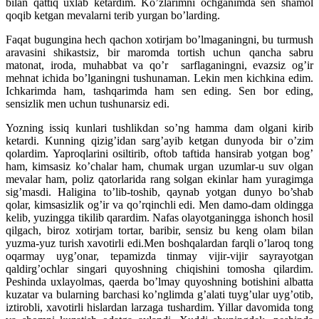
bilan qattiq uxlab ketardim. Ko’zlarimni ochganimda sen shamol
qoqib ketgan mevalarni terib yurgan bo’larding.
Faqat bugungina hech qachon xotirjam bo’lmaganingni, bu turmush
aravasini shikastsiz, bir maromda tortish uchun qancha sabru
matonat, iroda, muhabbat va qo’r sarflaganingni, evazsiz og’ir
mehnat ichida bo’lganingni tushunaman. Lekin men kichkina edim.
Ichkarimda ham, tashqarimda ham sen eding. Sen bor eding,
sensizlik men uchun tushunarsiz edi.
Yozning issiq kunlari tushlikdan so’ng hamma dam olgani kirib
ketardi. Kunning qizig’idan sarg’ayib ketgan dunyoda bir o’zim
qolardim. Yaproqlarini osiltirib, oftob taftida hansirab yotgan bog’
ham, kimsasiz ko’chalar ham, chumak urgan uzumlar-u suv olgan
mevalar ham, poliz qatorlarida rang solgan ekinlar ham yuragimga
sig’masdi. Haligina to’lib-toshib, qaynab yotgan dunyo bo’shab
qolar, kimsasizlik og’ir va qo’rqinchli edi. Men damo-dam oldingga
kelib, yuzingga tikilib qarardim. Nafas olayotganingga ishonch hosil
qilgach, biroz xotirjam tortar, baribir, sensiz bu keng olam bilan
yuzma-yuz turish xavotirli edi.Men boshqalardan farqli o’laroq tong
oqarmay uyg’onar, tepamizda tinmay vijir-vijir sayrayotgan
qaldirg’ochlar singari quyoshning chiqishini tomosha qilardim.
Peshinda uxlayolmas, qaerda bo’lmay quyoshning botishini albatta
kuzatar va bularning barchasi ko’nglimda g’alati tuyg’ular uyg’otib,
iztirobli, xavotirli hislardan larzaga tushardim. Yillar davomida tong