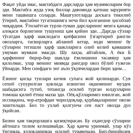
Фақат уйда эмас, мактабдаги дарсларда ҳам муаммоларим бор
эди. Мактабга жуда узоқ йиллар давомида қатнаш зарурияти
мени ташвишга соларди. Машғулотларда доскага тикилиб
ўтириб, мактабни тугатишимга неча йил қолганини ҳисоблаб
чиқардим. Ўтилаётган турли-туман дарсларнинг менга қанақа
алоқаси борлигини тушуниш ҳам қийин эди…Дарсда сўзлар
тўсатдан ҳарф шаклидаги қиёфасини ўзгартириб рангли
овозларга, тасвирларга айланиб кетар, энди менинг бу
сўзларни тегишли ҳарф шаклларига олиб келиб қамашим
умуман мумкин эмасди. Шу лаҳза, айтайлик, А ёки Б
ҳарфининг бирор-бир шаклда ёзилишини тасаввур ҳам
қилолмас, улар менинг миямда рангдор овоз бўлиб ғужғон
ўйнарди. Мен синфдаги энг аъло ўқувчилардан бири эдим…
Ёзнинг қисқа тунлари кичик супага жой қилинарди. Сув
сепиб супурилган ҳовлида юзингни оқшомнинг муздек
шабадасига тутиб, тепангда осилиб турган юлдузларни
томоша қилиб ётиш мазза эди. Оёқ-қўлларимиз ювилган, жой
иссиққина, чор-атрофдан чирилдоқлар, қурбақаларнинг овози
эшитилади. Биз то ухлаб қолгунча сен паст овозда дуо
ўқийсан.
Бизни ҳам такрорлашга қизиқтирасан. Бу оҳангдор сўзларни
айтишга тилим келишмайди. Ҳар қанча уринмай, улар кўз
ўнгимда, қулоқларимда осилиб тураверади. Бип-бинойидек