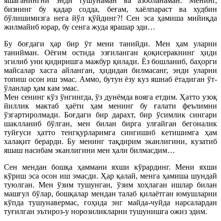
яшаганингни энди тушунаман ва азобланаман. Менинг,
бизнинг бу қадар содда, беғам, хаёлпараст ва худбин
бўлишимизга нега йўл қўйдинг?! Сен эса ҳамиша мийиқда
жилмайиб юрар, бу сенга жуда ярашар эди…
Бу боғдаги ҳар бир ўт мени танийди. Мен ҳам уларни
танийман. Оёғим остида эзғиланган қоқисеракнинг ҳиди
эгилиб уни қидиришга мажбур қилади. Ёз бошланиб, баҳорги
майсалар хасга айланган, ҳидидан билмасанг, энди уларни
топиш осон иш эмас. Аммо, бутун ёзу куз яшнаб ётадиган ўт-
ўланлар ҳам кам эмас.
Мен сенинг кўз ўнгингда, ўз дунёмда вояга етдим. Ҳатто узоқ
йиллик мактаб ҳаёти ҳам менинг бу ғалати феълимни
ўзгартиролмади. Боғдаги бир дарахт, бир ўсимлик сингари
шаклланиб бўлган, мен билан бирга улғайган бегоналик
туйғуси ҳатто тенгқурларимга сингишиб кетишимга ҳам
халақит берарди. Бу менинг тақдирим эканлигини, кузатиб
яшаш насибам эканлигини мен ҳали билмасдим…
Сен мендан бошқа ҳаммани яхши кўрардинг. Мени яхши
кўриш эса осон иш эмасди. Ҳар қалай, менга ҳамиша шундай
туюлган. Мен ўзим тушунган, ўзим хоҳлаган ишлар билан
машғул бўлар, бошқалар мендан талаб қилаётган юмушларни
кўпда тушунавермас, гоҳида энг майда-чуйда нарсалардан
туғилган эътироз-у норозиликларни тушунишга ожиз эдим.