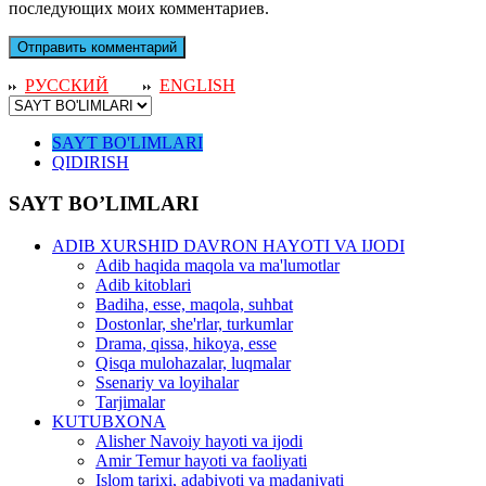
последующих моих комментариев.
РУССКИЙ
ENGLISH
SAYT BO'LIMLARI
QIDIRISH
SAYT BO’LIMLARI
ADIB XURSHID DAVRON HAYOTI VA IJODI
Adib haqida maqola va ma'lumotlar
Adib kitoblari
Badiha, esse, maqola, suhbat
Dostonlar, she'rlar, turkumlar
Drama, qissa, hikoya, esse
Qisqa mulohazalar, luqmalar
Ssenariy va loyihalar
Tarjimalar
KUTUBXONA
Alisher Navoiy hayoti va ijodi
Amir Temur hayoti va faoliyati
Islom tarixi, adabiyoti va madaniyati