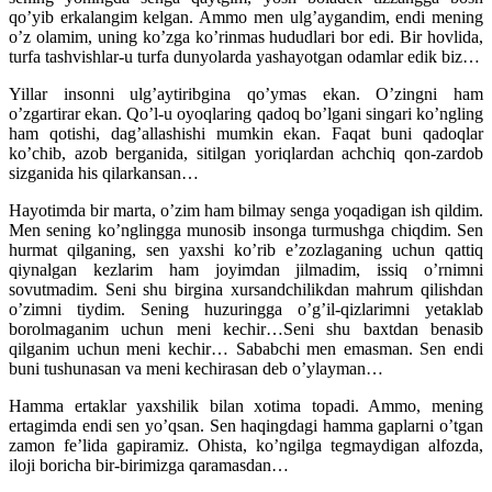
qo’yib erkalangim kelgan. Ammo men ulg’aygandim, endi mening
o’z olamim, uning ko’zga ko’rinmas hududlari bor edi. Bir hovlida,
turfa tashvishlar-u turfa dunyolarda yashayotgan odamlar edik biz…
Yillar insonni ulg’aytiribgina qo’ymas ekan. O’zingni ham
o’zgartirar ekan. Qo’l-u oyoqlaring qadoq bo’lgani singari ko’ngling
ham qotishi, dag’allashishi mumkin ekan. Faqat buni qadoqlar
ko’chib, azob berganida, sitilgan yoriqlardan achchiq qon-zardob
sizganida his qilarkansan…
Hayotimda bir marta, o’zim ham bilmay senga yoqadigan ish qildim.
Men sening ko’nglingga munosib insonga turmushga chiqdim. Sen
hurmat qilganing, sen yaxshi ko’rib e’zozlaganing uchun qattiq
qiynalgan kezlarim ham joyimdan jilmadim, issiq o’rnimni
sovutmadim. Seni shu birgina xursandchilikdan mahrum qilishdan
o’zimni tiydim. Sening huzuringga o’g’il-qizlarimni yetaklab
borolmaganim uchun meni kechir…Seni shu baxtdan benasib
qilganim uchun meni kechir… Sababchi men emasman. Sen endi
buni tushunasan va meni kechirasan deb o’ylayman…
Hamma ertaklar yaxshilik bilan xotima topadi. Ammo, mening
ertagimda endi sen yo’qsan. Sen haqingdagi hamma gaplarni o’tgan
zamon fe’lida gapiramiz. Ohista, ko’ngilga tegmaydigan alfozda,
iloji boricha bir-birimizga qaramasdan…