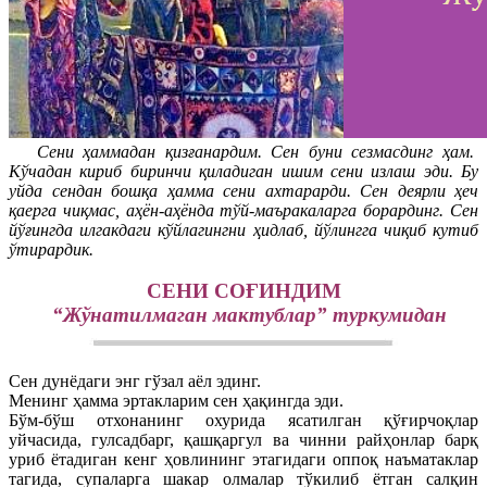
Сени ҳаммадан қизғанардим. Сен буни сезмасдинг ҳам.
Кўчадан кириб биринчи қиладиган ишим сени излаш эди. Бу
уйда сендан бошқа ҳамма сени ахтарарди. Сен деярли ҳеч
қаерга чиқмас, аҳён-аҳёнда тўй-маъракаларга борардинг. Сен
йўғингда илгакдаги кўйлагингни ҳидлаб, йўлингга чиқиб кутиб
ўтирардик.
СЕНИ СОҒИНДИМ
“Жўнатилмаган мактублар” туркумидан
Сен дунёдаги энг гўзал аёл эдинг.
Менинг ҳамма эртакларим сен ҳақингда эди.
Бўм-бўш отхонанинг охурида ясатилган қўғирчоқлар
уйчасида, гулсадбарг, қашқаргул ва чинни райҳонлар барқ
уриб ётадиган кенг ҳовлининг этагидаги оппоқ наъматаклар
тагида, супаларга шакар олмалар тўкилиб ётган салқин