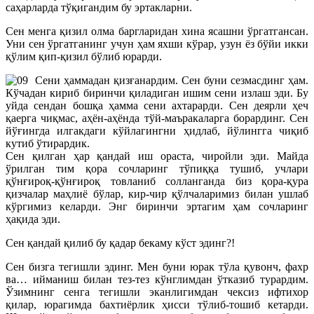
саҳарларда тўқигандим бу эртакларни.
Сен менга қизил олма баргларидан хина ясашни ўргатгансан.
Уни сен ўргатганинг учун ҳам яхши кўрар, узун ёз бўйи икки
қўлим қип-қизил бўлиб юрарди.
Сени ҳаммадан қизғанардим. Сен буни сезмасдинг ҳам.
Кўчадан кириб биринчи қиладиган ишим сени излаш эди. Бу
уйда сендан бошқа ҳамма сени ахтарарди. Сен деярли ҳеч
қаерга чиқмас, аҳён-аҳёнда тўй-маъракаларга борардинг. Сен
йўғингда илгакдаги кўйлагингни ҳидлаб, йўлингга чиқиб
кутиб ўтирардик.
Сен қилган ҳар қандай иш ораста, чиройли эди. Майда
ўрилган тим қора сочларинг тўпиққа тушиб, учлари
қўнғироқ-қўнғироқ товланиб солланганда биз қора-қура
қизчалар маҳлиё бўлар, кир-чир қўлчаларимиз билан ушлаб
кўргимиз келарди. Энг биринчи эртагим ҳам сочларинг
ҳақида эди.
Сен қандай қилиб бу қадар бекаму кўст эдинг?!
Сен бизга тегишли эдинг. Мен буни юрак тўла қувонч, фахр
ва… ийманиш билан тез-тез кўнглимдан ўтказиб турардим.
Ўзимнинг сенга тегишли эканлигимдан чексиз ифтихор
қилар, юрагимда бахтиёрлик ҳисси тўлиб-тошиб кетарди.