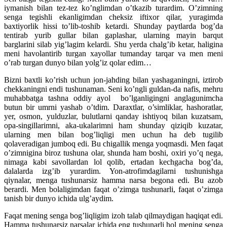
iymanish bilan tez-tez ko’nglimdan o’tkazib turardim. O’zimning
senga tegishli ekanligimdan cheksiz iftixor qilar, yuragimda
baxtiyorlik hissi to’lib-toshib ketardi. Shunday paytlarda bog’da
tentirab yurib gullar bilan gaplashar, ularning mayin barqut
barglarini silab yig’lagim kelardi. Shu yerda chalg’ib ketar, haligina
meni havolantirib turgan xayollar tumanday tarqar va men meni
o’rab turgan dunyo bilan yolg’iz qolar edim…
Bizni baxtli ko’rish uchun jon-jahding bilan yashaganingni, iztirob
chekkaningni endi tushunaman. Seni ko’ngli guldan-da nafis, mehru
muhabbatga tashna oddiy ayol bo’lganligingni anglagunimcha
butun bir umrni yashab o’tdim. Daraxtlar, o’simliklar, hashoratlar,
yer, osmon, yulduzlar, bulutlarni qanday ishtiyoq bilan kuzatsam,
opa-singillarimni, aka-ukalarimni ham shunday qiziqib kuzatar,
ularning men bilan bog’liqligi men uchun ha deb tugilib
qolaveradigan jumboq edi. Bu chigallik menga yoqmasdi. Men faqat
o’zimnigina biroz tushuna olar, shunda ham boshi, oxiri yo’q nega,
nimaga kabi savollardan lol qolib, ertadan kechgacha bog’da,
dalalarda izg’ib yurardim. Yon-atrofimdagilarni tushunishga
qiynalar, menga tushunarsiz hamma narsa begona edi. Bu azob
berardi. Men bolaligimdan faqat o’zimga tushunarli, faqat o’zimga
tanish bir dunyo ichida ulg’aydim.
Faqat mening senga bog’liqligim izoh talab qilmaydigan haqiqat edi.
Hamma tushunarsiz narsalar ichida eng tushunarli hol mening senga