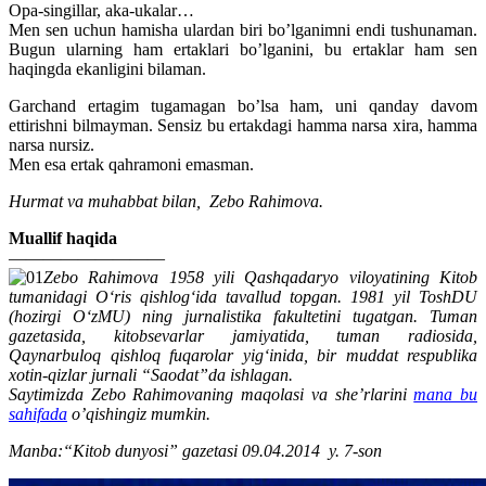
Opa-singillar, aka-ukalar…
Men sen uchun hamisha ulardan biri bo’lganimni endi tushunaman.
Bugun ularning ham ertaklari bo’lganini, bu ertaklar ham sen
haqingda ekanligini bilaman.
Garchand ertagim tugamagan bo’lsa ham, uni qanday davom
ettirishni bilmayman. Sensiz bu ertakdagi hamma narsa xira, hamma
narsa nursiz.
Men esa ertak qahramoni emasman.
Hurmat va muhabbat bilan, Zebo Rahimova.
Muallif haqida
—————————
Zebo Rahimova 1958 yili Qashqadaryo viloyatining Kitob
tumanidagi O‘ris qishlog‘ida tavallud topgan. 1981 yil ToshDU
(hozirgi O‘zMU) ning jurnalistika fakultetini tugatgan. Tuman
gazetasida, kitobsevarlar jamiyatida, tuman radiosida,
Qaynarbuloq qishloq fuqarolar yig‘inida, bir muddat respublika
xotin-qizlar jurnali “Saodat”da ishlagan.
Saytimizda Zebo Rahimovaning maqolasi va she’rlarini
mana bu
sahifada
o’qishingiz mumkin.
Мanba:“Kitob dunyosi” gazetasi 09.04.2014 y. 7-son