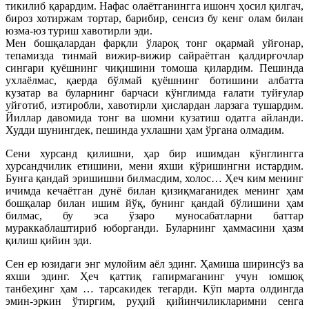
тикилиб қарардим. Нафас олаётганингга ишонч ҳосил қилгач,
бироз хотиржам тортар, барибир, сенсиз бу кенг олам билан
юзма-юз туриш хавотирли эди.
Мен бошқалардан фарқли ўлароқ тонг оқармай уйғонар,
тепамизда тинмай вижир-вижир сайраётган қалдирғочлар
сингари қуёшнинг чиқишини томоша қилардим. Пешинда
ухлаёлмас, қаерда бўлмай қуёшнинг ботишини албатта
кузатар ва буларнинг барчаси кўнглимда ғалати туйғулар
уйғотиб, изтиробли, хавотирли ҳислардан ларзага тушардим.
Йиллар давомида тонг ва шомни кузатиш одатга айланди.
Худди шунингдек, пешинда ухлашни ҳам ўргана олмадим.
Сени хурсанд қилишни, ҳар бир ишимдан кўнглингга
хурсандчилик етишини, мени яхши кўришингни истардим.
Бунга қандай эришишни билмасдим, холос… Ҳеч ким менинг
ичимда кечаётган дунё билан қизиқмаганидек менинг ҳам
бошқалар билан ишим йўқ, бунинг қандай бўлишини ҳам
билмас, бу эса ўзаро муносабатларни баттар
мураккаблаштириб юборганди. Буларнинг ҳаммасини ҳазм
қилиш қийин эди.
Сен ер юзидаги энг мулойим аёл эдинг. Ҳамиша ширинсўз ва
яхши эдинг. Ҳеч қаттиқ гапирмаганинг учун юмшоқ
танбеҳинг ҳам … тарсакидек тегарди. Кўп марта олдингда
эмин-эркин ўтиргим, руҳий қийинчиликларимни сенга