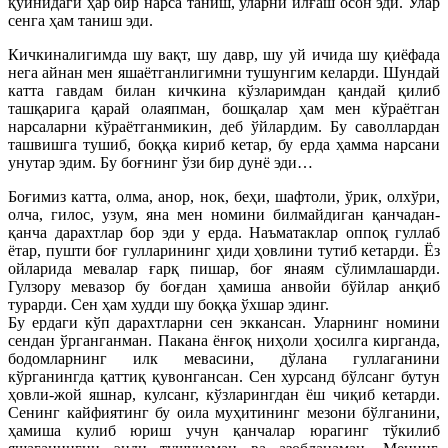
қўйнидаги ҳар бир нарса таниш, уларни илғаш осон эди. Улар
сенга ҳам таниш эди.
Кичкиналигимда шу вақт, шу давр, шу уй ичида шу қиёфада
нега айнан мен яшаётганлигимни тушунгим келарди. Шундай
катта гавдам билан кичкина кўзларимдан қандай қилиб
ташқарига қарай олаяпман, бошқалар ҳам мен кўраётган
нарсаларни кўраётганмикин, деб ўйлардим. Бу саволлардан
ташвишга тушиб, боққа кириб кетар, бу ерда ҳамма нарсани
унутар эдим. Бу боғнинг ўзи бир дунё эди…
Боғимиз катта, олма, анор, нок, беҳи, шафтоли, ўрик, олхўри,
олча, гилос, узум, яна мен номини билмайдиган қанчадан-
қанча дарахтлар бор эди у ерда. Наъматаклар оппоқ гуллаб
ётар, пушти боғ гулларининг ҳиди ҳовлини тутиб кетарди. Ёз
ойларида мевалар ғарқ пишар, боғ янаям сўлимлашарди.
Гулзору мевазор бу боғдан ҳамиша анвойи бўйлар анқиб
турарди. Сен ҳам худди шу боққа ўхшар эдинг.
Бу ердаги кўп дарахтларни сен эккансан. Уларнинг номини
сендан ўрганганман. Пакана ёнғоқ ниҳоли ҳосилга кирганда,
бодомларнинг илк мевасини, дўлана гуллаганини
кўрганингда қаттиқ қувонгансан. Сен хурсанд бўлсанг бутун
ҳовли-жой яшнар, кулсанг, кўзларингдан ёш чиқиб кетарди.
Сенинг кайфиятинг бу оила муҳитининг мезони бўлганини,
ҳамиша кулиб юриш учун қанчалар юрагинг тўкилиб