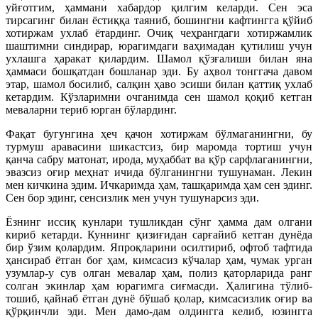
уйғотгим, ҳаммани хабардор қилгим келарди. Сен эса
тирсагинг билан ёстиққа таяниб, бошингни кафтингга қўйиб
хотиржам ухлаб ётардинг. Очиқ чеҳрангдаги хотиржамлик
шаштимни синдирар, юрагимдаги ваҳимадан қутилиш учун
ухлашга ҳаракат қилардим. Шамол қўзғалиши билан яна
ҳаммаси бошқатдан бошланар эди. Бу аҳвол тонггача давом
этар, шамол босилиб, салқин ҳаво эсиши билан қаттиқ ухлаб
кетардим. Кўзларимни очганимда сен шамол қоқиб кетган
меваларни териб юрган бўлардинг.
Фақат бугунгина ҳеч қачон хотиржам бўлмаганингни, бу
турмуш аравасини шикастсиз, бир маромда тортиш учун
қанча сабру матонат, ирода, муҳаббат ва қўр сарфлаганингни,
эвазсиз оғир меҳнат ичида бўлганингни тушунаман. Лекин
мен кичкина эдим. Ичкаримда ҳам, ташқаримда ҳам сен эдинг.
Сен бор эдинг, сенсизлик мен учун тушунарсиз эди.
Ёзнинг иссиқ кунлари тушликдан сўнг ҳамма дам олгани
кириб кетарди. Куннинг қизиғидан сарғайиб кетган дунёда
бир ўзим қолардим. Япроқларини осилтириб, офтоб тафтида
ҳансираб ётган боғ ҳам, кимсасиз кўчалар ҳам, чумак урган
узумлар-у сув олган мевалар ҳам, полиз қаторларида ранг
солган экинлар ҳам юрагимга сиғмасди. Ҳалигина тўлиб-
тошиб, қайнаб ётган дунё бўшаб қолар, кимсасизлик оғир ва
қўрқинчли эди. Мен дамо-дам олдингга келиб, юзингга