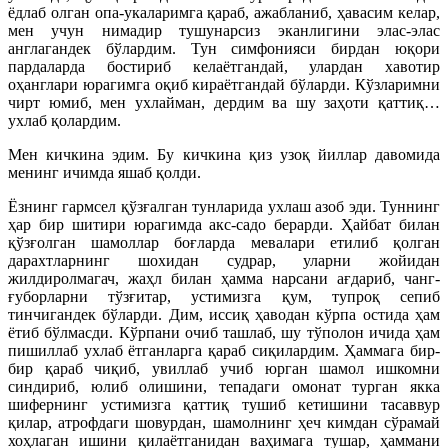
ёдлаб олган опа-укаларимга қараб, ажабланиб, ҳавасим келар,
мен учун нимадир тушунарсиз эканлигини элас-элас
англагандек бўлардим. Тун симфонияси бирдан юқори
пардаларда бостириб келаётгандай, улардан хавотир
оҳанглари юрагимга оқиб кираётгандай бўларди. Кўзларимни
чирт юмиб, мен ухлайман, дердим ва шу заҳоти қаттиқ…
ухлаб қолардим.
Мен кичкина эдим. Бу кичкина қиз узоқ йиллар давомида
менинг ичимда яшаб қолди.
Ёзнинг гармсел қўзғалган тунларида ухлаш азоб эди. Туннинг
ҳар бир шитири юрагимда акс-садо берарди. Ҳайбат билан
қўзғолган шамоллар боғларда мевалари етилиб қолган
дарахтларнинг шохидан судрар, уларни жойидан
жилдиролмагач, жаҳл билан ҳамма нарсани ағдариб, чанг-
ғуборларни тўзғитар, устимизга қум, тупроқ сепиб
тинчигандек бўларди. Дим, иссиқ ҳаводан кўрпа остида ҳам
ётиб бўлмасди. Кўрпани очиб ташлаб, шу тўполон ичида ҳам
пишиллаб ухлаб ётганларга қараб сиқилардим. Ҳаммага бир-
бир қараб чиқиб, увиллаб учиб юрган шамол ишкомни
синдириб, юлиб олишини, тепадаги омонат турган якка
шифернинг устимизга қаттиқ тушиб кетишини тасаввур
қилар, атрофдаги шовурдан, шамолнинг ҳеч кимдан сўрамай
хоҳлаган ишини қилаётганидан ваҳимага тушар, ҳаммани