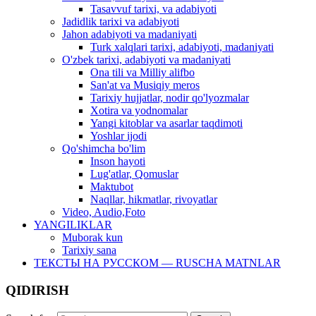
Tasavvuf tarixi, va adabiyoti
Jadidlik tarixi va adabiyoti
Jahon adabiyoti va madaniyati
Turk xalqlari tarixi, adabiyoti, madaniyati
O'zbek tarixi, adabiyoti va madaniyati
Ona tili va Milliy alifbo
San'at va Musiqiy meros
Tarixiy hujjatlar, nodir qo'lyozmalar
Xotira va yodnomalar
Yangi kitoblar va asarlar taqdimoti
Yoshlar ijodi
Qo'shimcha bo'lim
Inson hayoti
Lug'atlar, Qomuslar
Maktubot
Naqllar, hikmatlar, rivoyatlar
Video, Audio,Foto
YANGILIKLAR
Muborak kun
Tarixiy sana
ТЕКСТЫ НА РУССКОМ — RUSCHA MATNLAR
QIDIRISH