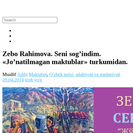
Zebo Rahimova. Seni sog’indim.
«Jo’natilmagan maktublar» turkumidan.
Muallif
Adib
:
Maktubot
,
O'zbek tarixi, adabiyoti va madaniyati
29.04.2014
izoh yo'q