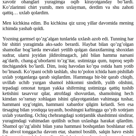
xavotir ohanglari yuragimga oqib kirayotganday bo’lardi.
Ko’zlarimni chirt yumib, men uxlayman, derdim va shu zahoti
qattiq… uxlab qolardim.
Men kichkina edim. Bu kichkina qiz uzoq yillar davomida mening
ichimda yashab qoldi.
Yozning garmsel qo’zg’algan tunlarida uxlash azob edi. Tunning har
bir shitiri yuragimda aks-sado berardi. Haybat bilan qo’zg’olgan
shamollar bog’larda mevalari yetilib qolgan daraxtlarning shoxidan
sudrar, ularni joyidan jildirolmagach, jahl bilan hamma narsani
ag’darib, chang-g’uborlarni to’zg’itar, ustimizga qum, tuproq sepib
tinchigandek bo’lardi. Dim, issiq havodan ko’rpa ostida ham yotib
bo’lmasdi. Ko’rpani ochib tashlab, shu to’polon ichida ham pishillab
uxlab yotganlarga qarab siqilardim. Hammaga bir-bir qarab chiqib,
uvillab uchib yurgan shamol ishkomni sindirib, yulib olishini,
tepadagi omonat turgan yakka shiferning ustimizga qattiq tushib
ketishini tasavvur qilar, atrofdagi shovurdan, shamolning hech
kimdan so’ramay xohlagan ishini qilayotganidan vahimaga tushar,
hammani uyg’otgim, hammani xabardor qilgim kelardi. Sen esa
tirsaging bilan yostiqqa tayanib, boshingni kaftingga qo’yib xotirjam
uxlab yotarding. Ochiq chehrangdagi xotirjamlik shashtimni sindirar,
yuragimdagi vahimadan qutilish uchun uxlashga harakat qilardim.
Shamol qo’zg’alishi bilan yana hammasi boshqatdan boshlanar edi.
Bu ahvol tonggacha davom etar, shamol bosilib, salqin havo esishi