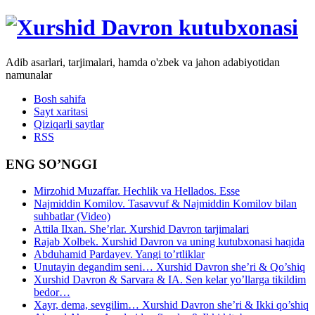
Adib asarlari, tarjimalari, hamda o'zbek va jahon adabiyotidan
namunalar
Bosh sahifa
Sayt xaritasi
Qiziqarli saytlar
RSS
ENG SO’NGGI
Mirzohid Muzaffar. Hechlik va Hellados. Esse
Najmiddin Komilov. Tasavvuf & Najmiddin Komilov bilan
suhbatlar (Video)
Attila Ilxan. She’rlar. Xurshid Davron tarjimalari
Rajab Xolbek. Xurshid Davron va uning kutubxonasi haqida
Abduhamid Pardayev. Yangi to’rtliklar
Unutayin degandim seni… Xurshid Davron she’ri & Qo’shiq
Xurshid Davron & Sarvara & IA. Sen kelar yo’llarga tikildim
bedor…
Xayr, dema, sevgilim… Xurshid Davron she’ri & Ikki qo’shiq