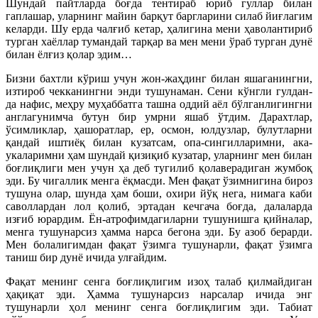
Шундай пайтларда боғда тентираб юриб гуллар билан
гаплашар, уларнинг майин барқут баргларини силаб йиғлагим
келарди. Шу ерда чалғиб кетар, ҳалигина мени ҳаволантириб
турган хаёллар тумандай тарқар ва мен мени ўраб турган дунё
билан ёлғиз қолар эдим…
Бизни бахтли кўриш учун жон-жаҳдинг билан яшаганингни,
изтироб чекканингни энди тушунаман. Сени кўнгли гулдан-
да нафис, меҳру муҳаббатга ташна оддий аёл бўлганлигингни
англагунимча бутун бир умрни яшаб ўтдим. Дарахтлар,
ўсимликлар, ҳашоратлар, ер, осмон, юлдузлар, булутларни
қандай иштиёқ билан кузатсам, опа-сингилларимни, ака-
укаларимни ҳам шундай қизиқиб кузатар, уларнинг мен билан
боғлиқлиги мен учун ҳа деб тугилиб қолаверадиган жумбоқ
эди. Бу чигаллик менга ёқмасди. Мен фақат ўзимнигина бироз
тушуна олар, шунда ҳам боши, охири йўқ нега, нимага каби
саволлардан лол қолиб, эртадан кечгача боғда, далаларда
изғиб юрардим. Ён-атрофимдагиларни тушунишга қийналар,
менга тушунарсиз ҳамма нарса бегона эди. Бу азоб берарди.
Мен болалигимдан фақат ўзимга тушунарли, фақат ўзимга
таниш бир дунё ичида улғайдим.
Фақат менинг сенга боғлиқлигим изоҳ талаб қилмайдиган
ҳақиқат эди. Ҳамма тушунарсиз нарсалар ичида энг
тушунарли ҳол менинг сенга боғлиқлигим эди. Табиат