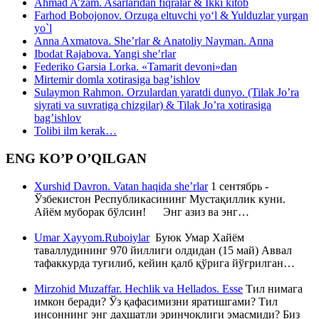
Ahmad A’zam. Asarlaridan fiqralar & Ikki kitob
Farhod Bobojonov. Orzuga eltuvchi yo‘l & Yulduzlar yurgan
yo`l
Anna Axmatova. She’rlar & Anatoliy Nayman. Anna
Ibodat Rajabova. Yangi she’rlar
Federiko Garsia Lorka. «Tamarit devoni»dan
Mirtemir domla xotirasiga bag’ishlov
Sulaymon Rahmon. Orzulardan yaratdi dunyo. (Tilak Jo’ra
siyrati va suvratiga chizgilar) & Tilak Jo’ra xotirasiga
bag’ishlov
Tolibi ilm kerak…
ENG KO’P O’QILGAN
Xurshid Davron. Vatan haqida she’rlar
1 сентябрь -
Ўзбекистон Республикасининг Мустақиллик куни.
Айём муборак бўлсин! Энг азиз ва энг…
Umar Xayyom.Ruboiylar
Буюк Умар Хайём
таваллудининг 970 йиллиги олдидан (15 май) Аввал
тафаккурда туғилиб, кейин қалб қўрига йўғрилган…
Mirzohid Muzaffar. Hechlik va Hellados. Esse
Тил нимага
имкон беради? Ўз қафасимизни яратишгами? Тил
инсоннинг энг даҳшатли эринчоқлиги эмасмиди? Биз