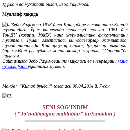
Ҳурмат ва муҳаббат билан, Зебо Раҳимова.
Муаллиф ҳақида
—————————————
Зебо Раҳимова 1958 йили Қашқадарё вилоятининг Китоб
туманидаги Ўрис қишлоғида таваллуд топган. 1981 йил
ТошДУ (ҳозирги ЎзМУ) нинг журналистика факультетини
тугатган. Туман газетасида, китобсеварлар жамиятида,
туман радиосида, Қайнарбулоқ қишлоқ фуқаролар йиғинида,
бир муддат республика хотин-қизлар журнали “Саодат”да
ишлаган.
Сайтимизда Зебо Раҳимованинг мақоласи ва шеърларини
мана
бу саҳифада
ўқишингиз мумкин.
Манба: “Китоб дунёси” газетаси 09.04.2014 й. 7-сон
SENI SOG’INDIM
( “Jo’natilmagan maktublar” turkumidan )