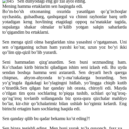
Sen dunyodagi eng go’zal ayol eding.
Mening hamma ertaklarim sen haqingda edi.
Bo’m-bo’sh otxonaning oxurida yasatilgan qo’g’irchoqlar
uychasida, gulsadbarg, qashqargul va chinni rayhonlar barq urib
yotadigan keng hovlining etagidagi oppoq na’mataklar tagida,
supalarga shakar olmalar to’kilib yotgan salqin saharlarda
to’qigandim bu ertaklarni.
Sen menga qizil olma barglaridan xina yasashni o’rgatgansan. Uni
sen o’rgatganing uchun ham yaxshi ko’rar, uzun yoz bo’yi ikki
qo’lim qip-qizil bo’lib yurardi.
Seni hammadan qizg’anardim. Sen buni sezmasding ham.
Ko’chadan kirib birinchi qiladigan ishim seni izlash edi. Bu uyda
sendan boshqa hamma seni axtarardi. Sen deyarli hech qaerga
chiqmas, ahyon-ahyonda to’y-ma’rakalarga borarding. Sen
yo’g’ingda ilgakdagi ko’ylagingni hidlab, yo’lingga chiqib kutib
o’tirardik.Sen qilgan har qanday ish orasta, chiroyli edi. Mayda
o’rilgan tim qora sochlaring to’piqqa tushib, uchlari qo’ng’iroq-
qo’ng’iroq tovlanib sollanganda biz qora-qura qizchalar mahliyo
bo’lar, kir-chir qo’lchalarimiz bilan ushlab ko’rgimiz kelardi. Eng
birinchi ertagim ham sochlaring haqida edi.
Sen qanday qilib bu qadar bekamu ko’st eding?!
Sen bizga tegishli eding. Men buni yurak to’la quvonch, faxr va…