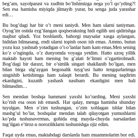
beg’am, xayolparast va xudbin bo’lishimizga nega yo’l qo’yding?!
Sen esa hamisha miyiqda jilmayib yurar, bu senga juda yarashar
edi…
Bu bog’dagi har bir o’t meni taniydi. Men ham ularni taniyman.
Oyog’im ostida ezg’ilangan qoqiserakning hidi egilib uni qidirishga
majbur qiladi. Yoz boshlanib, bahorgi maysalar xasga aylangan,
hididan bilmasang, endi ularni topish oson ish emas. Ammo, butun
yozu kuz yashnab yotadigan o’t-o’lanlar ham kam emas.Men sening
ko’z o’ngingda, o’z dunyomda voyaga yetdim. Hatto uzoq yillik
maktab hayoti ham mening bu g’alati fe’limni o’zgartirolmadi.
Bog’dagi bir daraxt, bir o’simlik singari shakllanib bo’lgan, men
bilan birga ulg’aygan begonalik tuyg’usi hatto tengqurlarimga
singishib ketishimga ham xalaqit berardi. Bu mening taqdirim
ekanligini, kuzatib yashash nasibam ekanligini men hali
bilmasdim…
Sen mendan boshqa hammani yaxshi ko’rarding. Meni yaxshi
ko’rish esa oson ish emasdi. Har qalay, menga hamisha shunday
tuyulgan. Men o’zim tushungan, o’zim xohlagan ishlar bilan
mashg’ul bo’lar, boshqalar mendan talab qilayotgan yumushlarni
ko’pda tushunavermas, gohida eng mayda-chuyda narsalardan
tug’ilgan e’tiroz-u noroziliklarni tushunishga ojiz edim.
Faqat uyda emas, maktabdagi darslarda ham muammolarim bor edi.