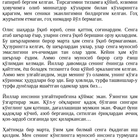
гапириб бергим келган. Тирсагимни тиззамга қўйиб, юзимни
ҳовучимга олиб миннатдор кўзларим билан кўзларингга
қарагим, мен сеники эканлигимни билдиргим келган. Гоҳ
журъатим етмаган, гоҳ нимадир йўл бермаган.
Олис шаҳарда ўқиб юриб, сени қаттиқ соғинардим. Сенга
атаб шеърлар ёзар, уларни сенга ўқиб беришни орзу қилардим.
Бу шеърларимни бирор марта ҳам сенга ўқиб бермаганман.
Ҳузурингга келгач, бу шеърлардан уялар, улар сенга муносиб
эмаслигини ич-ичимдан тан олар эдим. Кейин ҳам кўп
шеърлар ёздим. Аммо сенга муносиб бирор сатр ёзиш
қўлимдан келмади. Йиллар давомида сенинг ёнингда сенга
қайтгим, ёш боладек тиззангга бош қўйиб эркалангим келган.
Аммо мен улғайгандим, энди менинг ўз оламим, унинг кўзга
кўринмас ҳудудлари бор эди. Бир ҳовлида, турфа ташвишлар-у
турфа дунёларда яшаётган одамлар эдик биз…
Йиллар инсонни улғайтирибгина қўймас экан. Ўзингни ҳам
ўзгартирар экан. Қўл-у оёқларинг қадоқ бўлгани сингари
кўнглинг ҳам қотиши, дағаллашиши мумкин экан. Фақат буни
қадоқлар кўчиб, азоб берганида, ситилган ёриқлардан аччиқ
қон-зардоб сизганида ҳис қиларкансан…
Ҳаётимда бир марта, ўзим ҳам билмай сенга ёқадиган иш
қилдим. Мен сенинг кўнглингга муносиб инсонга турмушга