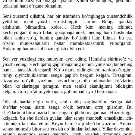
va shomni kuzatish odatga aylandi. Xuddi shuningdek, peshinda
uxlashni ham o’rgana olmadim.
Seni xursand qilishni, har bir ishimdan ko’nglingga xursandchilik
yetishini, meni yaxshi ko’rishingni istardim. Bunga qanday
erishishni bilmasdim, xolos… Hech kim mening ichimda
kechayotgan dunyo bilan qiziqmaganidek mening ham boshqalar
bilan ishim yo’q, buning qanday bo’lishini ham bilmas, bu esa
o’zaro munosabatlarni battar murakkablashtirib yuborgandi.
Bularning hammasini hazm qilish qiyin edi.
Sen yer yuzidagi eng muloyim ayol eding. Hamisha shirinso’z va
yaxshi eding. Hech qattiq gapirmaganing uchun yumshoq tanbehing
ham … tarsakidek tegardi. Ko’p marta oldingda emin-erkin o’tirgim,
ruhiy qiyinchiliklarimni senga gapirib bergim kelgan. Tirsagimni
tizzamga qo’yib, yuzimni hovuchimga olib minnatdor ko’zlarim
bilan ko’zlaringga qaragim, men seniki ekanligimni bildirgim
kelgan. Goh jur’atim yetmagan, goh nimadir yo’l bermagan.
Olis shaharda o’qib yurib, seni qattiq sog’inardim. Senga atab
she’rlar yozar, ularni senga o’qib berishni orzu qilardim. Bu
she’rlarimni biror marta ham senga o’qib bermaganman. Huzuringga
kelgach, bu she’rlardan uyalar, ular senga munosib emasligini ich-
ichimdan tan olar edim. Keyin ham ko’p she’rlar yozdim. Ammo
senga munosib biror satr yozish qo’limdan kelmadi. Yillar davomida
sening yoningda senga qaytgim, yosh boladek tizzangga bosh