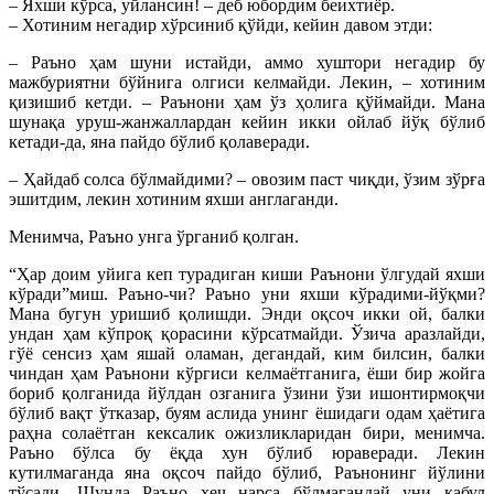
– Яхши кўрса, уйлансин! – деб юбордим беихтиёр.
– Хотиним негадир хўрсиниб қўйди, кейин давом этди:
– Раъно ҳам шуни истайди, аммо хуштори негадир бу
мажбуриятни бўйнига олгиси келмайди. Лекин, – хотиним
қизишиб кетди. – Раънони ҳам ўз ҳолига қўймайди. Мана
шунақа уруш-жанжаллардан кейин икки ойлаб йўқ бўлиб
кетади-да, яна пайдо бўлиб қолаверади.
– Ҳайдаб солса бўлмайдими? – овозим паст чиқди, ўзим зўрға
эшитдим, лекин хотиним яхши англаганди.
Менимча, Раъно унга ўрганиб қолган.
“Ҳар доим уйига кеп турадиган киши Раънони ўлгудай яхши
кўради”миш. Раъно-чи? Раъно уни яхши кўрадими-йўқми?
Мана бугун уришиб қолишди. Энди оқсоч икки ой, балки
ундан ҳам кўпроқ қорасини кўрсатмайди. Ўзича аразлайди,
гўё сенсиз ҳам яшай оламан, дегандай, ким билсин, балки
чиндан ҳам Раънони кўргиси келмаётганига, ёши бир жойга
бориб қолганида йўлдан озганига ўзини ўзи ишонтирмоқчи
бўлиб вақт ўтказар, буям аслида унинг ёшидаги одам ҳаётига
раҳна солаётган кексалик ожизликларидан бири, менимча.
Раъно бўлса бу ёқда хун бўлиб юраверади. Лекин
кутилмаганда яна оқсоч пайдо бўлиб, Раънонинг йўлини
тўсади. Шунда Раъно ҳеч нарса бўлмагандай уни қабул