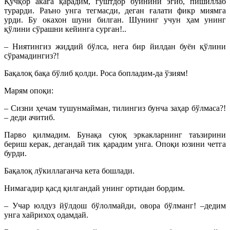
Қўчқор акага қарадим, гўштдор бўйнини эгиб, пишиллаб
турарди. Раъно унга тегмасди, деган ғалати фикр миямга
урди. Бу окахон шуни билган. Шунинг учун ҳам унинг
қўлини сўрашни кейинга сурган!..
– Ниятингиз жиддий бўлса, нега бир йилдан буён қўлини
сўрамадингиз?!
Бақалоқ бақа бўлиб қолди. Роса бопладим-да ўзиям!
Марям опоқи:
– Сизни ҳечам тушунмайман, тилингиз бунча заҳар бўлмаса?!
– деди ачитиб.
Парво қилмадим. Бунақа суюқ эркакларнинг таъзирини
бериш керак, дегандай тик қарадим унга. Опоқи юзини четга
бурди.
Бақалоқ лўкиллаганча кета бошлади.
Нимагадир қасд қилгандай унинг ортидан бордим.
– Учар юлдуз йўлдош бўлолмайди, овора бўлманг! –дедим
унга хайрихоҳ одамдай.