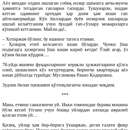
Аёл мендан олдин ишлаган собиқ нозир шаънига анча-мунча
ҳамиятга тегадиган гапларни гапирди. Тушунарли, ишдан
кетган одамнинг ортидан ҳар доим ҳам яхши гап
айтилавермайди. Кўп йиллардан буён нозирлик ишларида
ишлаб келаётганим учун бундай гап-сўзлару можароларга
кўникиб кетганман. Майли-да!..
– Хотиржам бўлинг, бу ишнинг тагига етаман.
– Ҳозироқ етиб келсангиз яхши бўларди. Чунки ўша
подъездга ҳозиргина ўша киши кириб кетди! Ўлай агар, ўз
кўзим билан кўрдим….
78-уйда яшовчи фуқароларнинг керакли ҳужжатларини қўлга
олиб, шошилинч кўз югуртирдим, биринчи квартирада аёл
киши рўйхатда турибди: Муслимова Раъно Қодировна.
Зудлик билан папкамни қўлтиқлаганча хонадан чиқдим.
***
Мана, етмиш саккизинчи уй. Икки томонидан бурама мошина
йўли кесиб ўтгани учун бошқа уйлардан алоҳида ажралиб
қолган етим уй…
Қизиқ, уйлар ҳам бир-бирига ўхшаркан, деган ғалати фикр