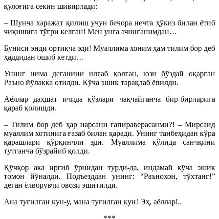
қулоғига секин шивирлади:
– Шунча харажат қилиш учун бечора нечта ҳўкиз билан ётиб
чиқишига тўғри келган! Мен унга ачинганимдан…
Буниси энди ортиқча эди! Муаллима хоним ҳам тилим бор деб
ҳаддидан ошиб кетди…
Унинг нима деганини илғаб қолган, юзи бўздай оқарган
Раъно йўлакка отилди. Кўча эшик тарақлаб ёпилди.
Аёллар даҳшат ичида кўзлари чақчайганча бир-бирларига
қараб қолишди.
– Тилим бор деб ҳар нарсани гапираверасанми?! – Мирсаид
муаллим хотинига ғазаб билан қаради. Унинг танбеҳидан кўра
қарашлари қўрқинчли эди. Муаллима қўлида санчқини
тутганча бўзрайиб қолди.
Қўчқор ака ирғиб ўрнидан турди-да, индамай кўча эшик
томон йўналди. Подъезддан унинг: “Раънохон, тўхтанг!”
деган ёлворувчи овози эшитилди.
Ана туғилган кун-у, мана туғилган кун! Эҳ, аёллар!..
***