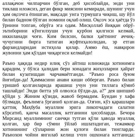
аллақачон чилпарчин бўлган, деб ҳисоблайди, энди уни
тиклаш иложсиз, деган фикр миясини кемиради, шунинг учун
ҳам оқсочга ёпишган, мақсади унга турмушга чиқиш, шу йўл
билан бадном бўлган номини оқлаб олиш. Оқсоч эса ҳаётда ўз
ўрнини топган, обрўга эга одам. Мисқоллаб йиққан обрў-
эътиборини кўнгилхуши учун қурбон қилгиси келмай,
иккиланади чоғи. Ким билсин, балки ҳаётнинг аччиқ-
чучугини бирга татиган жуфтиҳалолидан, эр етган
фарзандларидан истиҳола қилар. Аммо ёш, навқирон
жувонни ҳам қўлдан чиқаргиси келмайди!
Раъно ҳақида недир илиқ сўз айтиш илинжида хотинимга
қарадим, у бўлса ҳалидан бери хонадаги жиҳозларни ҳайрат
билан кузатишдан чарчамаётганди. “Раъно роса буюм
йиғибди-да! Ҳаммасини анави киши обберган. Раъно билан
уришиб қолганларида ярашиш учун уни тиллага кўмиб
ташлайди! Энди битта уй олволса бўлди-да, а?” дея шипшиб
қўйди у. Жиним қўзиди, жавоб бермадим. Бундан у хафа
бўлмади, феълимга ўрганиб қолган-да. Озғин, кўз қарашлари
қаттиқ Маҳбуба муаллим эрига ликопчадаги салатни
кўрсатиб, қанча масаллиқ кетганини ҳисобларди. Бечора
Мирсаид муаллимнинг санчқи тутган қўли ҳавода муаллақ
қолган, ҳар бир сўмни ўйлаб ишлатадиган, тежамкор
хотинининг сўзларини жон қулоғи билан тингларди.
Раънохон чойни янгилаб келиш учун ошхонага кетганида: