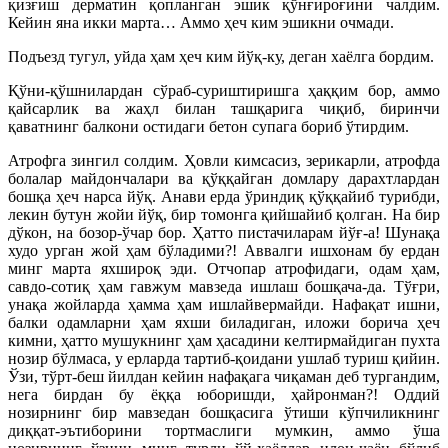
қизғиш дерматин қопланган эшик қўнғироғини чалдим.
Кейин яна икки марта… Аммо ҳеч ким эшикни очмади.
Подъезд тугул, уйда ҳам ҳеч ким йўқ-ку, деган хаёлга бордим.
Қўни-қўшнилардан сўраб-суриштиришга ҳаққим бор, аммо
қайсарлик ва жаҳл билан ташқарига чиқиб, биринчи
қаватнинг балкони остидаги бетон супага бориб ўтирдим.
Атрофга зингил солдим. Ҳовли кимсасиз, зерикарли, атрофда
болалар майдончалари ва қўққайган домлару дарахтлардан
бошқа ҳеч нарса йўқ. Анави ерда ўриндиқ қўққайиб турибди,
лекин бутун жойи йўқ, бир томонга қийшайиб қолган. На бир
дўкон, на бозор-ўчар бор. Ҳатто пистачиларам йўғ-а! Шунақа
худо урган жой ҳам бўладими?! Аввалги ишхонам бу ердан
минг марта яхшироқ эди. Отчопар атрофидаги, одам ҳам,
савдо-сотиқ ҳам гавжум мавзеда ишлаш бошқача-да. Тўғри,
унақа жойларда ҳамма ҳам ишлайвермайди. Нафақат ишни,
балки одамларни ҳам яхши биладиган, иложи борича ҳеч
кимни, ҳатто мушукнинг ҳам ҳасадини келтирмайдиган пухта
нозир бўлмаса, у ерларда тартиб-қоидани ушлаб туриш қийин.
Ўзи, тўрт-беш йилдан кейин нафақага чиқаман деб тургандим,
нега бирдан бу ёққа юборишди, ҳайронман?! Оддий
нозирнинг бир мавзедан бошқасига ўтиши кўпчиликнинг
диққат-эътиборини тортмаслиги мумкин, аммо ўша