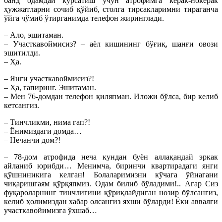
банд одамдай кўрсатиш учун атрофимга керак-нокерак
ҳужжатларни сочиб қўйиб, столга тирсакларимни тираганча
ўйга чўмиб ўтирганимда телефон жиринглади.
– Ало, эшитаман.
– Участкавоймисиз? – аёл кишининг бўғиқ, шанғи овози
эшитилди.
– Ҳа.
– Янги участкавоймисиз?!
– Ҳа, гапиринг. Эшитаман.
– Мен 76-домдан телефон қиляпман. Иложи бўлса, бир келиб
кетсангиз.
– Тинчликми, нима гап?!
– Ёнимиздаги домда…
– Нечанчи дом?!
– 78-дом атрофида неча кундан буён аллақандай эркак
айланиб юрибди… Менимча, биринчи квартирадаги янги
қўшниникига келган! Болаларимизни кўчага ўйнагани
чиқаришгаям қўрқяпмиз. Одам билиб бўладими!.. Агар Сиз
фуқароларнинг тинчлигини қўриқлайдиган нозир бўлсангиз,
келиб ҳолимиздан хабар олсангиз яхши бўларди! Ёки аввалги
участкавойимизга ўхшаб…