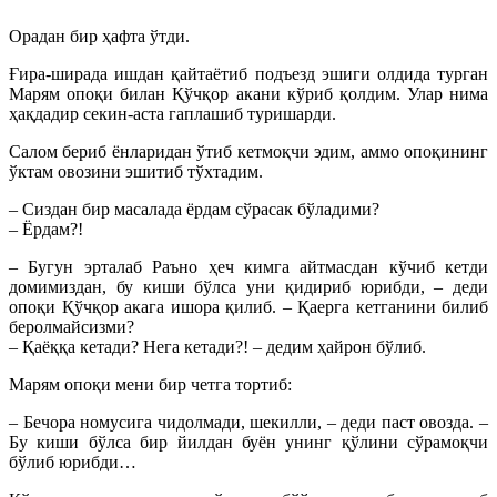
Орадан бир ҳафта ўтди.
Ғира-ширада ишдан қайтаётиб подъезд эшиги олдида турган
Марям опоқи билан Қўчқор акани кўриб қолдим. Улар нима
ҳақдадир секин-аста гаплашиб туришарди.
Салом бериб ёнларидан ўтиб кетмоқчи эдим, аммо опоқининг
ўктам овозини эшитиб тўхтадим.
– Сиздан бир масалада ёрдам сўрасак бўладими?
– Ёрдам?!
– Бугун эрталаб Раъно ҳеч кимга айтмасдан кўчиб кетди
домимиздан, бу киши бўлса уни қидириб юрибди, – деди
опоқи Қўчқор акага ишора қилиб. – Қаерга кетганини билиб
беролмайсизми?
– Қаёққа кетади? Нега кетади?! – дедим ҳайрон бўлиб.
Марям опоқи мени бир четга тортиб:
– Бечора номусига чидолмади, шекилли, – де­ди паст овозда. –
Бу киши бўлса бир йилдан буён унинг қўлини сўрамоқчи
бўлиб юрибди…