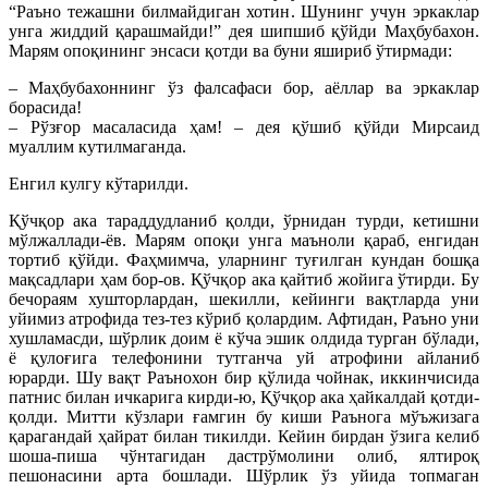
“Раъно тежашни билмайдиган хотин. Шунинг учун эркаклар
унга жиддий қарашмайди!” дея шипшиб қўйди Маҳбубахон.
Марям опоқининг энсаси қотди ва буни яшириб ўтирмади:
– Маҳбубахоннинг ўз фалсафаси бор, аёллар ва эркаклар
борасида!
– Рўзғор масаласида ҳам! – дея қўшиб қўйди Мирсаид
муаллим кутилмаганда.
Енгил кулгу кўтарилди.
Қўчқор ака тараддудланиб қолди, ўрнидан турди, кетишни
мўлжаллади-ёв. Марям опоқи унга маъноли қараб, енгидан
тортиб қўйди. Фаҳмимча, уларнинг туғилган кундан бошқа
мақсадлари ҳам бор-ов. Қўчқор ака қайтиб жойи­­га ўтирди. Бу
бечораям хушторлардан, шекилли, кейинги вақтларда уни
уйимиз атрофида тез-тез кўриб қолардим. Афтидан, Раъно уни
хушламасди, шўрлик доим ё кўча эшик олдида турган бўлади,
ё қулоғига телефонини тутганча уй атрофини айланиб
юрарди. Шу вақт Раънохон бир қўлида чойнак, иккинчисида
патнис билан ичкарига кирди-ю, Қўчқор ака ҳайкалдай қотди-
қолди. Митти кўзлари ғамгин бу киши Раънога мўъжизага
қарагандай ҳайрат билан тикилди. Кейин бирдан ўзига келиб
шоша-пиша чўнтагидан дастрўмолини олиб, ялтироқ
пешонасини арта бошлади. Шўрлик ўз уйида топмаган