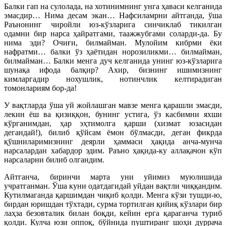
Балки гап на сулолада, на хотинимнинг унга ҳаваси келганида
эмасдир… Нима десам экан… Нафсиламрни айтганда, ўша
Раънонинг чиройли юз-кўзларига синчиклаб тикилган
одамни бир нарса ҳайратгами, таажжубгами соларди-да. Бу
нима эди? Очиғи, билмайман. Мулойим кибрми ёки
нафратми… балки ўз ҳаётидан норозиликми… билмайман,
билмайман… Балки менга дуч келганида унинг юз-кўзларига
шунақа ифода балқир? Ахир, бизнинг ишимизнинг
кимларгадир нохушлик, нотинчлик келтирадиган
томонлариям бор-да!
У вақтларда ўша уй жойлашган мавзе менга қарашли эмасди,
лекин ёш ва қизиққон, бунинг устига, ўз касбимни яхши
кўрганимдан, ҳар эҳтимолга қарши (хизмат юзасидан
дегандай!), билиб қўйсам ёмон бўлмасди, деган фикрда
қўшниларимизнинг деярли ҳаммаси ҳақида анча-мунча
нарсалардан хабардор эдим. Раъно ҳақида-ку аллақачон кўп
нарсаларни билиб олгандим.
Айтганча, биринчи марта уни уйимиз муюлишида
учратганман. Ўша куни одатдагидай уйдан вақтли чиққандим.
Кутилмаганда қаршимдан чиқиб қолди. Менга кўзи тушди-ю,
бирдан юришдан тўхтади, сурма тортилган қийиқ кўзлари бир
лаҳза безовталик билан боқди, кейин ерга қараганча туриб
қолди. Кулча юзи оппоқ, бўйнида пуштиранг шоҳи дуррача