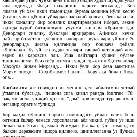
хаёлимдан ўтди. Чунки анча йиллар олдин худди шундай уйда
яшагандим-да. Фақат шаҳарнинг нариги чеккасида. Биз
яшаган уй ҳам икки томонидан бурама мошина йўли кесиб
ўтгани учун қўшни уйлардан ажралиб қолган, беш қаватли,
икки хоналигу бир хоналик квартиралардан иборат, лекин
яқинда қуриб битирилгани учунми, янги ва кўримли эди.
Деворлари силлиқ, бўёқлари ярқирарди. Айниқса, кечки
пайтлар ботаётган қуёшнинг оловранг шуълалари уйнинг ён
деворларида жилва қилганида бир бошқача файзли
кўринарди. Бу уй эса худди эгалари ташлаб кетгандай анча
ғариб ва қаровсиз эди. Ўша пайт­лари қўшни бўлган
танишларимиз беихтиёр эсимга тушди: эр-хотин ўқитувчилар
Маҳбуба билан Мирсаид… Икки ўғли бор бева мантипаз
Марям опоқи… Соҳибжамол Раъно… Боря ака билан Люда
опа…
Касбимизга хос совуққонлик менинг ҳам табиатимни четлаб
ўтмаган бўлса-да, “пешона”сига қизил рангда ёзилган “78”
рақами анча униқиб қолган “дом” ҳовлисида турарканман,
негадир юрагим тўлиқди.
Бир маҳал йўлнинг нариги томонидаги уйдан эллик беш-
олтмиш ёшлар чамаси лорсиллаган аёл чиқиб, гўёки ўз иши
билан кетаётган одамдай ёнимдан ўтаркан, ўнг томондаги
балкон деразасига ишора қилди-ю, шипиллаганча ўз йўлида
давом этди.