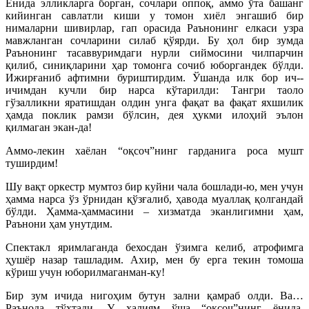
Ёнида эллик­ларга борган, сочлари оппоқ, аммо ўта башанг
кийинган савлатли киши у томон хиёл энгашиб бир
нималарни шивирлар, гап орасида Раънонинг елкаси узра
мавжланган сочларини силаб қўярди. Бу ҳол бир зумда
Раънонинг тасаввуримдаги нурли сиймосини чилпарчин
қилиб, синиқларини ҳар томонга сочиб юборгандек бўлди.
Ижирғаниб афтимни буриштирдим. Ўшанда илк бор ич-­
ичимдан кучли бир нарса кўтарилди: Тангри таоло
гўзалликни яратишдан олдин унга фақат ва фақат яхшилик
ҳамда поклик рамзи бўлсин, дея ҳукми илоҳий эълон
қилмаган экан-да!
Аммо-лекин хаёлан “оқсоч”нинг гарданига роса мушт
туширдим!
Шу вақт оркестр мумтоз бир куйни чала бошлади-ю, мен учун
ҳамма нарса ўз ўрнидан қўзғалиб, ҳавода муаллақ қолгандай
бўлди. Ҳамма-ҳаммасини – хизматда эканлигимни ҳам,
Раънони ҳам унутдим.
Спектакл яримлаганда бехосдан ўзимга келиб, атрофимга
ҳушёр назар ташладим. Ахир, мен бу ерга текин томоша
кўриш учун юборилмаганман-ку!
Бир зум ичида нигоҳим бутун зални қамраб олди. Ва…
Раънода тўхтади. У ҳалиям ўша “оқсоч”нинг ёнида,