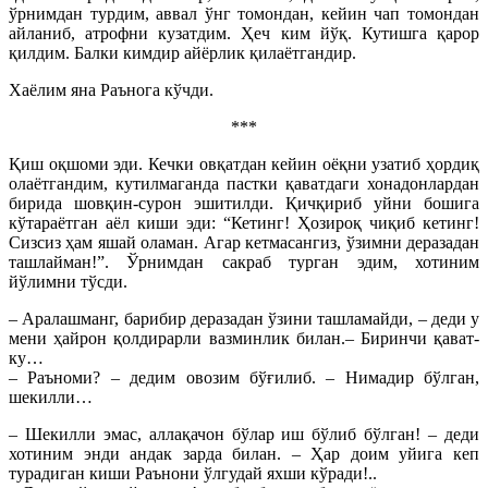
ўрнимдан турдим, аввал ўнг томондан, кейин чап томондан
айланиб, атрофни кузатдим. Ҳеч ким йўқ. Кутишга қарор
қилдим. Балки кимдир айёрлик қилаётгандир.
Хаёлим яна Раънога кўчди.
***
Қиш оқшоми эди. Кечки овқатдан кейин оёқни узатиб ҳордиқ
олаётгандим, кутилмаганда пастки қаватдаги хонадонлардан
бирида шовқин-сурон эшитилди. Қичқириб уйни бошига
кўтараётган аёл киши эди: “Кетинг! Ҳозироқ чиқиб кетинг!
Сизсиз ҳам яшай оламан. Агар кетмасангиз, ўзимни деразадан
ташлайман!”. Ўрнимдан сакраб турган эдим, хотиним
йўлимни тўсди.
– Аралашманг, барибир деразадан ўзини ташламайди, – деди у
мени ҳайрон қолдирарли вазминлик билан.– Биринчи қават-
ку…
– Раъноми? – дедим овозим бўғилиб. – Ни­мадир бўлган,
шекилли…
– Шекилли эмас, аллақачон бўлар иш бўлиб бўлган! – деди
хотиним энди андак зарда билан. – Ҳар доим уйига кеп
турадиган киши Раънони ўлгудай яхши кўради!..