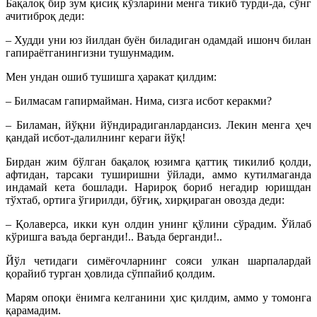
Бақалоқ бир зум қисиқ кўзларини менга тикиб турди-да, сўнг
ачитиброқ деди:
– Худди уни юз йилдан буён биладиган одамдай ишонч билан
гапираётганингизни тушунмадим.
Мен ундан ошиб тушишга ҳаракат қилдим:
– Билмасам гапирмайман. Нима, сизга исбот керакми?
– Биламан, йўқни йўндирадиганлардансиз. Лекин менга ҳеч
қандай исбот-далилнинг кераги йўқ!
Бирдан жим бўлган бақалоқ юзимга қаттиқ тикилиб қолди,
афтидан, тарсаки туширишни ўйлади, аммо кутилмаганда
индамай кета бошлади. Нарироқ бориб негадир юришдан
тўхтаб, ортига ўгирилди, бўғиқ, хирқираган овозда деди:
– Қолаверса, икки кун олдин унинг қўлини сўрадим. Ўйлаб
кўришга ваъда берганди!.. Ваъда берганди!..
Йўл четидаги симёғочларнинг сояси улкан шарпалардай
қорайиб турган ҳовлида сўппайиб қолдим.
Марям опоқи ёнимга келганини ҳис қилдим, аммо у томонга
қарамадим.