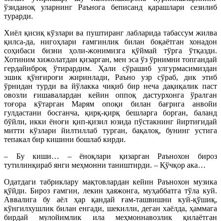
ўзиданоқ уларнинг Раънога беписанд қарашлари сезилиб
турарди.
Хиёл қисиқ кўзлари ва пуштиранг лабларида табассум жилва
қилса-да, нигоҳлари ғамгинлик билан боқаётган хонадон
соҳибаси бизни ҳоли-жонимизга қўймaй тўрга ўтқазди.
Хотиним хижолатдан қизарган, мен эса ўз ўрнимни топгандай
гердайиброқ ўтирардим. Ҳали сўрашиб улгурмасимиздан
эшик қўнғироғи жиринлади, Раъно узр сўраб, дик этиб
ўрнидан турди ва йўлакка чиқиб бир неча дақиқалик паст
овозли ғишавалардан кейин оппоқ дастурхонга ўралган
тоғора кўтарган Марям опоқи билан бағрига анвойи
гулдастани босганча, қирқ-қирқ бешларга борган, баланд
бўйли, икки ёноғи қип-қизил юзида пўстакнинг йиртиғидай
митти кўзлари йилтиллаб турган, бақалоқ, бунинг устига
тепакал бир кишини бошлаб кирди.
– Бу киши… – ёноқлари қизарган Раънохон бироз
тутилинқираб янги меҳмонни таништирди. – Қўчқор ака…
Одатдаги табриклару мақтовлардан кейин Раънохон музика
қўйди. Бироз ғамгин, лекин ҳаяжонга, муҳаббатга тўла куй.
Аввалига бу аёл ҳар қандай ғам-ташвишни куй-қўшиқ,
кўнгилхушлик билан енгади, шекилли, деган хаёлда, ҳаммага
бирдай мулойимлик ила меҳмоннавозлик қилаётган