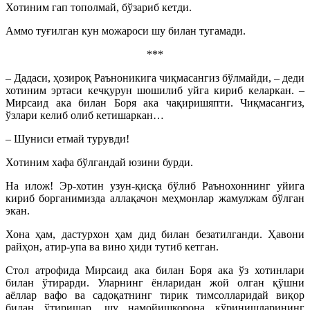
Хотиним гап тополмай, бўзариб кетди.
Аммо туғилган кун можароси шу билан тугамади.
***
– Дадаси, ҳозироқ Раъноникига чиқмаса­нгиз бўлмайди, – деди
хотиним эртаси кечқурун шошилиб уйга кириб келаркан. –
Мирсаид ака билан Боря ака чақиришяпти. Чиқмасангиз,
ўзлари келиб олиб кетишаркан…
– Шуниси етмай турувди!
Хотиним хафа бўлгандай юзини бурди.
На илож! Эр-хотин узун-қисқа бўлиб Раънохоннинг уйига
кириб борганимизда аллақачон меҳмонлар жамулжам бўлган
экан.
Хона ҳам, дастурхон ҳам дид билан безатилганди. Ҳавони
райҳон, атир-упа ва вино ҳиди тутиб кетган.
Стол атрофида Мирсаид ака билан Боря ака ўз хотинлари
билан ўтирарди. Уларнинг ёнларидан жой олган қўшни
аёллар вафо ва садоқатнинг тирик тимсолларидай виқор
билан ўтиришар, шу намойишкорона кўринишларининг