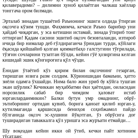
қилаверадими? – дилимни хуноб қилаётган чалкаш хаёллар
тонггача ором билмади.
Эрталаб зинадан тушаётиб Раънонинг эшиги олдида ўтирган
оқсочга кўзим тушди. Фаҳмимча, кечаси Раъно барибир уни
ҳайдаб чиқарган, у эса кетишни истамай, зинада ўтириб тонг
оттирган! Қадам сасини эшитиб оқсоч безовталанди, изтироб
ичида бир нималар деб ғўлдираганча ўрнидан турди, кўйлаги
ёқасида қийшайиб қолган қимматбаҳо галстугини тўғрилади,
тўзғин сочларини тузатган бўлди, кейин гўё ҳозиргина келган
кишидай эшик қўнғироғига қўл чўзди.
Ёнидан ўтаётиб кўз қирим билан оқсочнинг гезарган,
тиришган юзига разм солдим. Кўринишидан бамаъни, ҳатто
зиёли одамга ўхшайди. Нима бало жин уриб бу кўйга тушган
экан шўрлик? Кечиккан муҳаббатми ёки ҳаётидан, оиласидан
норозилик сабаб бир чимдим ҳаловат истаб
юрганларданмикин? Балки бутун умр омаднинг, обрў-
эътиборнинг ортидан қувиб, борига қаноат қилиб юрган-у,
кутилмаганда қаршисида бениҳоя соҳибжамол пайдо
бўлганида оқсоч эс-ҳушини йўқотган, ўз обрўсига доғ
туширадиган таваккалга қўл уришга эса журъати етмайди…
Шу воқеадан кейин икки ой ўтиб, кечки пайт хотиним
тўсатдан: