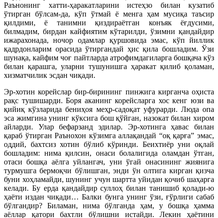
Раънонинг хатти-ҳаракатларини истеҳзо билан кузатиб
ўтирган бўлсам-да, кўп ўтмай ё менга ҳам мусиқа таъсир
қилдими, ё танимни қиздираётган конъяк ёғдусими,
билмадим, бирдан кайфиятим кўтарилди, ўзимни қандайдир
ижарахонада, ночор одамлар қуршовида эмас, кўп йиллик
қадрдонларим орасида ўтиргандай ҳис қила бошладим. Ўзи
шунақа, кайфим чоғ пайтларда атрофимдагиларга бошқача кўз
билан қарашга, уларни тушунишга ҳаракат қилиб қоламан,
хизматчилик эсдан чиқади.
Эр-хотин корейслар бир-бирининг пинжига кирганча оҳиста
рақс тушишарди. Боря аканинг корейсларга хос кенг юзи ва
қийиқ кўзларида бениҳоя меҳр-садоқат уфурарди. Люда опа
эса жимгина унинг кўксига бош қўйган, назокат билан хиром
айларди. Улар бефарзанд эдилар. Эр-хотинга ҳавас билан
қараб ўтирган Раънохон кўзимга аллақандай “оқ қарға” эмас,
оддий, бахтсиз хотин бўлиб кўринди. Беихтиёр уни оқлай
бошладим: нима қилсин, онаси болалигида оламдан ўтган,
отаси бошқа аёлга уйлангач, уни ўгай онасининг жиянига
турмушга бермоқчи бўлишган, энди ўн олтига кирган қизча
буни хоҳламайди, шунинг учун шартта уйидан қочиб шаҳарга
келади. Бу ерда қандайдир суллоҳ билан танишиб қолади-ю
ҳаёти издан чиқади… Балки бунга унинг ўзи, ғўрлиги сабаб
бўлгандир? Биламан, нима бўлганда ҳам, у бошқа ҳамма
аёллар қатори бахтли бўлишни истайди. Лекин ҳаётини