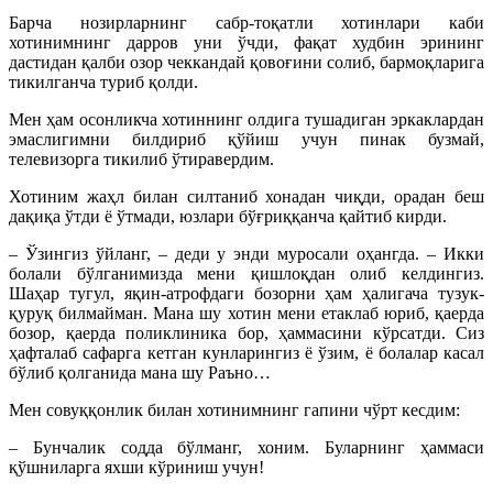
Барча нозирларнинг сабр-тоқатли хотинлари каби
хотинимнинг дарров уни ўчди, фақат худбин эрининг
дастидан қалби озор чеккандай қовоғини солиб, бармоқларига
тикилганча туриб қолди.
Мен ҳам осонликча хотиннинг олдига тушадиган эркаклардан
эмаслигимни билдириб қўйиш учун пинак бузмай,
телевизорга тикилиб ўтиравердим.
Хотиним жаҳл билан силтаниб хонадан чиқди, орадан беш
дақиқа ўтди ё ўтмади, юзлари бўғриққанча қайтиб кирди.
– Ўзингиз ўйланг, – деди у энди муросали оҳангда. – Икки
болали бўлганимизда мени қишлоқдан олиб келдингиз.
Шаҳар тугул, яқин-атрофдаги бозорни ҳам ҳалигача тузук-
қуруқ билмайман. Мана шу хотин мени етаклаб юриб, қаерда
бозор, қаерда поликлиника бор, ҳаммасини кўрсатди. Сиз
ҳафталаб сафарга кетган кунларингиз ё ўзим, ё болалар касал
бўлиб қолганида мана шу Раъно…
Мен совуққонлик билан хотинимнинг гапини чўрт кесдим:
– Бунчалик содда бўлманг, хоним. Буларнинг ҳаммаси
қўшниларга яхши кўриниш учун!