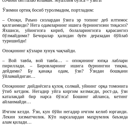
сочини битталаб юламан. Муаллим бўлса – ўзига!
Ўзимни ортиқ босиб туролмадим, портладим:
– Опоқи, Раъно сизлардан ўзига эр топинг деб илтимос
қилганмиди? Нега одамларнинг ишига бурнингизни тиқасиз?
Яхшиси, уйингизга кириб, болаларингизга қарасангиз
бўлмайдими? Бечоралар ҳалидан буён деразадан бўйлаб
туришибди!
Опоқининг кўзлари хунук чақчайди.
– Вой тавба, вой тавба… – опоқининг юпқа лаблари
пириллади. – Бировларнинг ишига бурнингни тиқма,
дейдими? Бу қанақа одам, ўзи? Ўзидан бошқани
ўйламайдиган…
Опоқининг дийдиёсига қулоқ солмай, уйнинг орқа томонига
ўтиб кетдим. Негадир уйга киргим келмасди, рост-да, ўзи
каталакдай бир нарса бўлса! Бошинг айланса, кетинг
айланмайди…
Ичгим келди. Ўзи, кун бўйи негадир ичгим келиб юрганди.
Лекин хизматчилик. Кўп нарсалардан маҳрумлик баъзида
алам қилади…