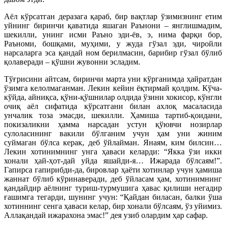
Аёл кўрсатган деразага қараб, бир вақтлар ўзимизнинг етим
уйнинг биринчи қаватида яшаган Раънони – янглишмадим,
шекилли, унинг исми Раъно эди-ёв, э, нима фарқи бор,
Раъноми, бошқами, муҳими, у жуда гўзал эди, чиройли
нарсаларга эса қандай ном берилмасин, барибир гўзал бўлиб
қолаверади – қўшни жувонни эсладим.
Тўғрисини айтсам, биринчи марта уни кўрганимда ҳайратдан
ўзимга келолмаганман. Лекин кейин ёқтирмай қолдим. Кўча-
кўйда, айниқса, қўни-қўшнилар олдида ўзини хокисор, кўнгли
очиқ аёл сифатида кўрсатгани билан ахлоқ масаласида
унчалик тоза эмасди, шекилли. Ҳамиша тартиб-қоидани,
покизаликни ҳамма нарсадан устун қўювчи нозирлар
сулоласининг вакили бўлганим учун ҳам уни жиним
суймаган бўлса керак, деб ўйлайман. Янаям, ким билсин…
Лекин хотинимнинг унга ҳаваси келарди: “Якка ўзи икки
хонали ҳай-ҳот-дай уйда яшайди-я… Ижарада бўлсаям!”.
Гапирса гапирибди-да, бировлар ҳаёти хотинлар учун ҳамиша
жаннат бўлиб кўринаверади, деб ўйласам ҳам, хотинимнинг
қандайдир аёлнинг туриш-турмушига ҳавас қилиши негадир
ғашимга тегарди, шунинг учун: “Қайдан биласан, балки ўша
хотиннинг сенга ҳаваси келар, бир хонали бўлсаям, ўз уйимиз.
Аллақандай ижарахона эмас!” дея узиб олардим ҳар сафар.