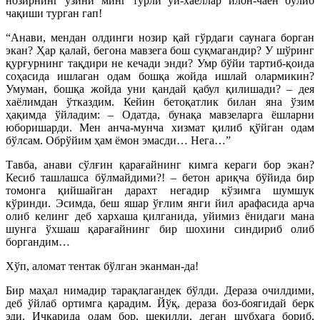
нозирнинг ўзини минг турли ўй-хаёллар илон-чаён бўлиб
чақиши турган гап!
“Анави, мендан олдинги нозир қай гўрдаги саунага борган
экан? Ҳар қалай, бегона мавзега бош суқмагандир? У шўринг
қурғурнинг тақдири не кечади энди? Умр бўйи тартиб-қоида
соҳасида ишлаган одам бошқа жойда ишлай олармикин?
Умуман, бошқа жойда уни қандай қабул қилишади? – дея
хаёлимдан ўтказдим. Кейин бетоқатлик билан яна ўзим
ҳақимда ўйладим: – Одатда, бунақа мавзеларга ёшларни
юборишарди. Мен анча-мунча хизмат қилиб қўйган одам
бўлсам. Обрўйим ҳам ёмон эмасди… Нега…”
Тавба, анави сўлғин қарағайнинг кимга кераги бор экан?
Кесиб ташлашса бўлмайдими?! – бетон ариқча бўйида бир
томонга қийшайган дарахт негадир кўзимга шумшук
кўринди. Эсимда, беш яшар ўғлим янги йил арафасида арча
олиб келинг деб хархаша қилганида, уйимиз ёнидаги мана
шунга ўхшаш қарағайнинг бир шохини синдириб олиб
боргандим…
Хўп, аломат тентак бўлган эканман-да!
Бир маҳал нимадир тарақлагандек бўлди. Дераза очилдими,
деб ўйлаб ортимга қарадим. Йўқ, дераза боз-боягидай берк
эди. Ичкарида одам бор, шекилли, деган шубҳага бориб,