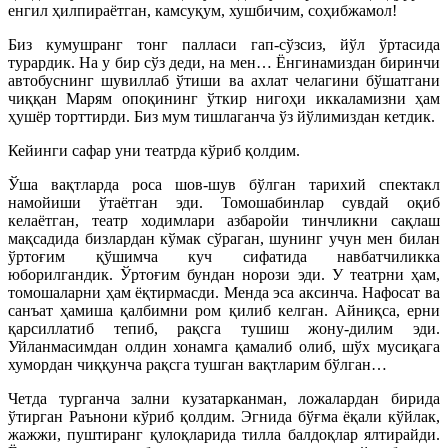
енгил ҳилпираётган, камсуқум, хушбичим, соҳибжамол!
Биз кумушранг тонг палласи гап-сўзсиз, йўл ўртасида
турардик. На у бир сўз деди, на мен… Ёнгинамиздан биринчи
автобуснинг шувиллаб ўтиши ва ахлат челагини бўшатгани
чиққан Марям опоқининг ўткир нигоҳи иккаламизни ҳам
ҳушёр торттирди. Биз мум тишлаганча ўз йўлимиздан кетдик.
Кейинги сафар уни театрда кўриб қолдим.
Ўша вақтларда роса шов-шув бўлган тарихий спектакл
намойиши ўтаётган эди. Томошабинлар сувдай оқиб
келаётган, театр ходимлари азбаройи тинчликни сақлаш
мақсадида бизлардан кўмак сўраган, шунинг учун мен билан
ўртоғим қўшимча куч сифатида навбатчиликка
юборилгандик. Ўртоғим бундан норози эди. У театрни ҳам,
томошаларни ҳам ёқтирмасди. Менда эса аксинча. Нафосат ва
санъат ҳамиша қалбимни ром қилиб келган. Айниқса, ерни
қарсиллатиб тепиб, рақсга тушиш жону-дилим эди.
Уйланмасимдан олдин хонамга қамалиб олиб, шўх мусиқага
хумордан чиққунча рақсга тушган вақтларим бўлган…
Четда турганча зални кузатарканман, ложалардан бирида
ўтирган Раънони кўриб қолдим. Эгнида бўғма ёқали кўйлак,
жажжи, пуштиранг қулоқларида тилла балдоқлар ялтирайди.