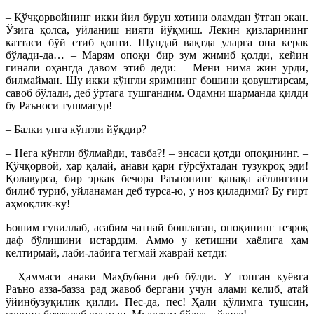
– Қўчқорвойнинг икки йил бурун хотини оламдан ўтган экан.
Ўзига қолса, уйланиш нияти йўқмиш. Лекин қизларининг
каттаси бўй етиб қопти. Шундай вақтда уларга она керак
бўлади-да… – Марям опоқи бир зум жимиб қолди, кейин
гинали оҳангда давом этиб деди: – Мени нима жин урди,
билмайман. Шу икки кўнгли яримнинг бошини қовуштирсам,
савоб бўлади, деб ўртага тушгандим. Одамни шарманда қилди
бу Раъноси тушмагур!
– Балки унга кўнгли йўқдир?
– Нега кўнгли бўлмайди, тавба?! – энсаси қотди опоқининг. –
Қўчқорвой, ҳар қалай, анави қари гўрсўхтадан тузукроқ эди!
Қолавурса, бир эркак бечора Раънонинг қанақа аёллигини
билиб туриб, уйланаман деб турса-ю, у ноз қиладими? Бу ғирт
аҳмоқлик-ку!
Бошим ғувиллаб, асабим чатнай бошлаган, опоқининг тезроқ
даф бўлишини истардим. Аммо у кетишни хаёлига ҳам
келтирмай, лаби-лабига тегмай жаврай кетди:
– Ҳаммаси анави Маҳбубани деб бўлди. У топган куёвга
Раъно азза-базза рад жавоб бергани учун алами келиб, атай
ўйинбузуқилик қилди. Пес-да, пес! Ҳали қўлимга тушсин,