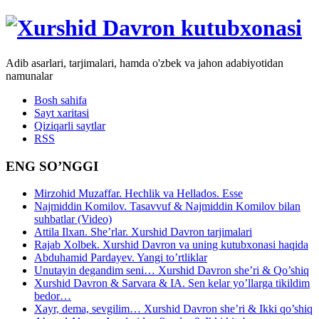
Adib asarlari, tarjimalari, hamda o'zbek va jahon adabiyotidan
namunalar
Bosh sahifa
Sayt xaritasi
Qiziqarli saytlar
RSS
ENG SO’NGGI
Mirzohid Muzaffar. Hechlik va Hellados. Esse
Najmiddin Komilov. Tasavvuf & Najmiddin Komilov bilan
suhbatlar (Video)
Attila Ilxan. She’rlar. Xurshid Davron tarjimalari
Rajab Xolbek. Xurshid Davron va uning kutubxonasi haqida
Abduhamid Pardayev. Yangi to’rtliklar
Unutayin degandim seni… Xurshid Davron she’ri & Qo’shiq
Xurshid Davron & Sarvara & IA. Sen kelar yo’llarga tikildim
bedor…
Xayr, dema, sevgilim… Xurshid Davron she’ri & Ikki qo’shiq