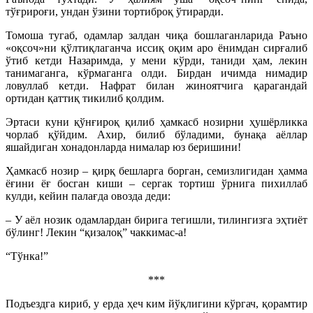
тўғрироғи, ундан ўзини тортиброқ ўтирарди.
Томоша тугаб, одамлар залдан чиқа бошлаганларида Раъно
«оқсоч»ни қўлтиқлаганча иссиқ оқим аро ёнимдан сирғалиб
ўтиб кетди Назаримда, у мени кўрди, таниди ҳам, лекин
танимаганга, кўрмаганга олди. Бирдан ичимда нимадир
ловуллаб кетди. Нафрат билан жиноятчига қарагандай
ортидан қаттиқ тикилиб қолдим.
Эртаси куни қўнғироқ қилиб ҳамкасб нозирни ҳушёрликка
чорлаб қўйдим. Ахир, билиб бўладими, бунақа аёллар
яшайдиган хонадонларда нималар юз беришини!
Ҳамкасб нозир – қирқ бешларга борган, семизлигидан ҳамма
ёғини ёғ босган киши – сергак тортиш ўрнига пихиллаб
кулди, кейин палағда овозда деди:
– У аёл нозик одамлардан бирига тегишли, тилингизга эҳтиёт
бўлинг! Лекин “қизалоқ” чаккимас-а!
“Тўнка!”
***
Подъездга кириб, у ерда ҳеч ким йўқлигини кўргач, қорамтир