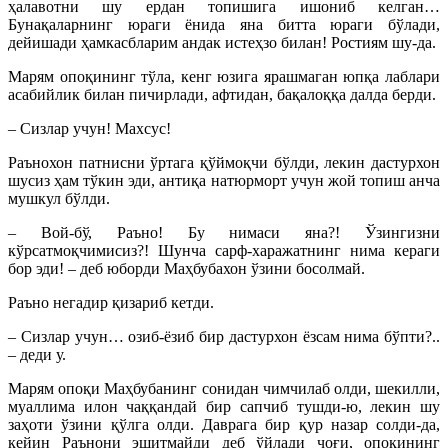
ҳалавотни шу ердан топишига ишониб келган…
Бунақаларнинг юраги ёнида яна битта юраги бўлади,
дейишади ҳамкасбларим андак истеҳзо билан! Ростиям шу-да.
Марям опоқининг тўла, кенг юзига ярашмаган юпқа лаблари
асабийлик билан пичирлади, афтидан, бақалоққа далда берди.
– Сизлар учун! Махсус!
Раънохон патнисни ўртага қўймоқчи бўлди, лекин дастурхон
шусиз ҳам тўкин эди, антиқа натюрморт учун жой топиш анча
мушкул бўлди.
– Вой-бў, Раъно! Бу нимаси яна?! Ўзингизни
кўрсатмоқчимисиз?! Шунча сарф-харажатнинг нима кераги
бор эди! – деб юборди Маҳбубахон ўзини босолмай.
Раъно негадир қизариб кетди.
– Сизлар учун… озиб-ёзиб бир дастурхон ёзсам нима бўпти?..
– деди у.
Марям опоқи Маҳбубанинг сонидан чимчилаб олди, шекилли,
муаллима илон чаққандай бир сапчиб тушди-ю, лекин шу
заҳоти ўзини қўлга олди. Даврага бир қур назар солди-да,
кейин Раънони эшитмайди деб ўйлади чоғи, опоқининг