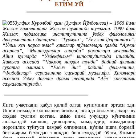
ЕТИМ УЙ
Зулфия Қуролбой қизи (Зулфия Йўлдошева) – 1966 йили
Жиззах вилоятининг Жиззах туманида туғилган. 1989 йили
Жиззах педагогика институтининг ўзбек филологияси
факультетини битирган. “Турмуш”, “Ёвузлик фариштаси”,
“Ўлим ҳеч нарса эмас” ҳикоялар тўпламлари ҳамда “Армон
асираси”, “Машаққатлар гирдоби” романлари муаллифи.
Айни кунларда “Ўзбекфильм” киностудиясида ишлайди.
Ҳикояси асосида “Чақмоқ чаққан тунда” бадиий фильми
суратга олинган. “Ёзсиз йил” бадиий фильмининг,
“Фидойилар” сериалининг сценарий муаллифи. Ҳикоялари
асосида Ўзбек давлат драма театрида “Аёл” спектакли
саҳналаштирилди.
Янги участкани қабул қилиб олган кунимнинг эртаси эди.
Ишни нимадан бошлашни билмай, аслида биламан, ахир шу
соҳада суягим қотган, аммо нима учундир кўнглимни
аллақандай ғашлик, дилгирлик, кимдандир, нимадандир
норозилик туйғуси қамраб олганидан, қўлим ишга бормай,
битта-ярим бехосдан эшикдан бош суққудай бўлса, ўзимни