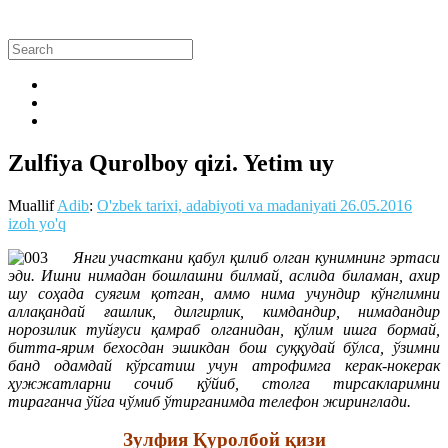
Zulfiya Qurolboy qizi. Yetim uy
Muallif
Adib
:
O'zbek tarixi, adabiyoti va madaniyati
26.05.2016
izoh yo'q
Янги участкани қабул қилиб олган кунимнинг эртаси
эди. Ишни нимадан бошлашни билмай, аслида биламан, ахир
шу соҳада суягим қотган, аммо нима учундир кўнглимни
аллақандай ғашлик, дилгирлик, кимдандир, нимадандир
норозилик туйғуси қамраб олганидан, қўлим ишга бормай,
битта-ярим бехосдан эшикдан бош суққудай бўлса, ўзимни
банд одамдай кўрсатиш учун атрофимга керак-нокерак
ҳужжатларни сочиб қўйиб, столга тирсакларимни
тираганча ўйга чўмиб ўтирганимда телефон жиринглади.
Зулфия Қуролбой қизи