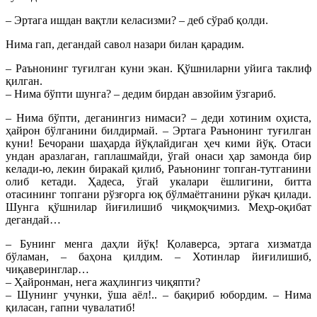
– Эртага ишдан вақтли келасизми? – деб сўраб қолди.
Нима гап, дегандай савол назари билан қарадим.
– Раънонинг туғилган куни экан. Қўшниларни уйига таклиф
қилган.
– Нима бўпти шунга? – дедим бирдан авзойим ўзгариб.
– Нима бўпти, деганингиз нимаси? – деди хотиним оҳиста,
ҳайрон бўлганини билдирмай. – Эртага Раънонинг туғилган
куни! Бечорани шаҳарда йўқлайдиган ҳеч кими йўқ. Отаси
ундан аразлаган, гаплашмайди, ўгай онаси ҳар замонда бир
келади-ю, лекин биракай қилиб, Раънонинг топган-тутганини
олиб кетади. Ҳадеса, ўгай укалари ёшлигини, битта
отасининг топгани рўзғорга юқ бўлмаётганини рўкач қилади.
Шунга қўшнилар йиғилишиб чиқмоқчимиз. Меҳр-оқибат
дегандай…
– Бунинг менга даҳли йўқ! Қолаверса, эртага хизматда
бўламан, – баҳона қилдим. – Хотинлар йиғилишиб,
чиқаверинглар…
– Ҳайронман, нега жаҳлингиз чиқяпти?
– Шунинг учунки, ўша аёл!.. – бақириб юбордим. – Нима
қиласан, гапни чувалатиб!