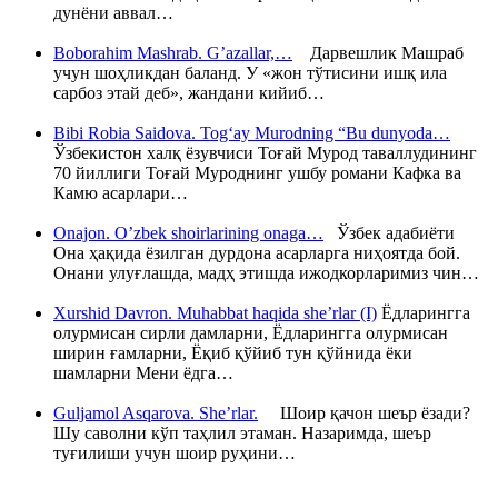
дунёни аввал…
Boborahim Mashrab. G’azallar,…
Дарвешлик Машраб
учун шоҳликдан баланд. У «жон тўтисини ишқ ила
сарбоз этай деб», жандани кийиб…
Bibi Robia Saidova. Tog‘ay Murodning “Bu dunyoda…
Ўзбекистон халқ ёзувчиси Тоғай Мурод таваллудининг
70 йиллиги Тоғай Муроднинг ушбу романи Кафка ва
Камю асарлари…
Onajon. O’zbek shoirlarining onaga…
Ўзбек адабиёти
Она ҳақида ёзилган дурдона асарларга ниҳоятда бой.
Онани улуғлашда, мадҳ этишда ижодкорларимиз чин…
Xurshid Davron. Muhabbat haqida she’rlar (I)
Ёдларингга
олурмисан сирли дамларни, Ёдларингга олурмисан
ширин ғамларни, Ёқиб қўйиб тун қўйнида ёки
шамларни Мени ёдга…
Guljamol Asqarova. She’rlar.
Шоир қачон шеър ёзади?
Шу саволни кўп таҳлил этаман. Назаримда, шеър
туғилиши учун шоир руҳини…