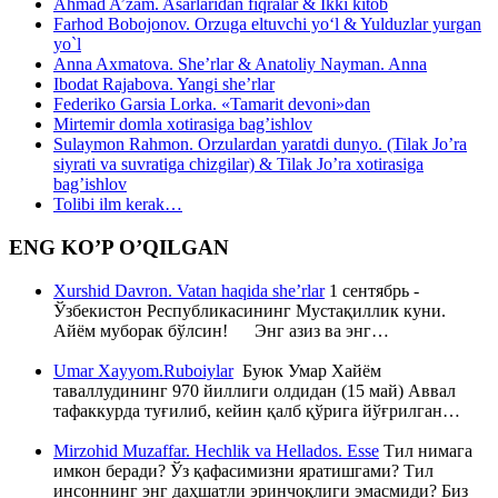
Ahmad A’zam. Asarlaridan fiqralar & Ikki kitob
Farhod Bobojonov. Orzuga eltuvchi yo‘l & Yulduzlar yurgan
yo`l
Anna Axmatova. She’rlar & Anatoliy Nayman. Anna
Ibodat Rajabova. Yangi she’rlar
Federiko Garsia Lorka. «Tamarit devoni»dan
Mirtemir domla xotirasiga bag’ishlov
Sulaymon Rahmon. Orzulardan yaratdi dunyo. (Tilak Jo’ra
siyrati va suvratiga chizgilar) & Tilak Jo’ra xotirasiga
bag’ishlov
Tolibi ilm kerak…
ENG KO’P O’QILGAN
Xurshid Davron. Vatan haqida she’rlar
1 сентябрь -
Ўзбекистон Республикасининг Мустақиллик куни.
Айём муборак бўлсин! Энг азиз ва энг…
Umar Xayyom.Ruboiylar
Буюк Умар Хайём
таваллудининг 970 йиллиги олдидан (15 май) Аввал
тафаккурда туғилиб, кейин қалб қўрига йўғрилган…
Mirzohid Muzaffar. Hechlik va Hellados. Esse
Тил нимага
имкон беради? Ўз қафасимизни яратишгами? Тил
инсоннинг энг даҳшатли эринчоқлиги эмасмиди? Биз