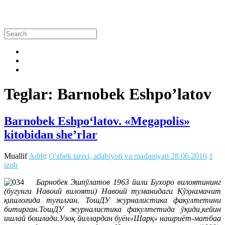
Teglar: Barnobek Eshpo’latov
Barnobek Eshpo‘latov. «Megapolis»
kitobidan she’rlar
Muallif
Adib
:
O'zbek tarixi, adabiyoti va madaniyati
28.06.2016
1
izoh
Барнобек Эшпўлатов 1963 йили Бухоро вилоятининг
(бугунги Навоий вилояти) Навоий туманидаги Кўҳнамачит
қишлоғида туғилган. ТошДУ журналистика факултетини
битирган.ТошДУ журналистика факултетида ўқиди,кейин
ишлай бошлади.Узоқ йиллардан буён»Шарқ» нашриёт-матбаа