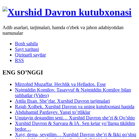
Adib asarlari, tarjimalari, hamda o'zbek va jahon adabiyotidan
namunalar
Bosh sahifa
Sayt xaritasi
Qiziqarli saytlar
RSS
ENG SO’NGGI
Mirzohid Muzaffar. Hechlik va Hellados. Esse
Najmiddin Komilov. Tasavvuf & Najmiddin Komilov bilan
suhbatlar (Video)
Attila Ilxan. She’rlar. Xurshid Davron tarjimalari
Rajab Xolbek. Xurshid Davron va uning kutubxonasi haqida
Abduhamid Pardayev. Yangi to’rtliklar
Unutayin degandim seni… Xurshid Davron she’ri & Qo’shiq
Xurshid Davron & Sarvara & IA. Sen kelar yo’llarga tikildim
bedor…
Xayr, dema, sevgilim… Xurshid Davron she’ri & Ikki qo’shiq