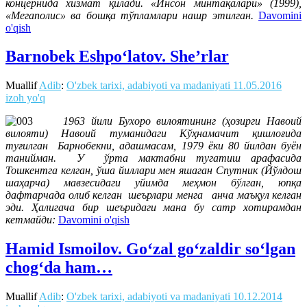
концернида хизмат қилади. «Инсон минтақалари» (1999),
«Мегаполис» ва бошқа тўпламлари нашр этилган.
Davomini
o'qish
Barnobek Eshpo‘latov. She’rlar
Muallif
Adib
:
O'zbek tarixi, adabiyoti va madaniyati
11.05.2016
izoh yo'q
1963 йили Бухоро вилоятининг (ҳозирги Навоий
вилояти) Навоий туманидаги Кўҳнамачит қишлоғида
туғилган
Барнобекни, адашмасам, 1979 ёки 80 йилдан буён
танийман. У ўрта мактабни тугатиш арафасида
Тошкентга келган, ўша йиллари мен яшаган Спутник (Йўлдош
шаҳарча) мавзесидаги уйимда меҳмон бўлган, юпқа
дафтарчада олиб келган шеърлари менга анча маъқул келган
эди. Ҳалигача бир шеъридаги мана бу сатр хотирамдан
кетмайди:
Davomini o'qish
Hamid Ismoilov. Go‘zal go‘zaldir so‘lgan
chog‘da ham…
Muallif
Adib
:
O'zbek tarixi, adabiyoti va madaniyati
10.12.2014