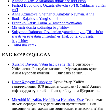
Ahmad A’zam. Asarlaridan fiqralar & Ikki kitob
Farhod Bobojonov. Orzuga eltuvchi yo‘l & Yulduzlar yurgan
yo`l
Anna Axmatova. She’rlar & Anatoliy Nayman. Anna
Ibodat Rajabova. Yangi she’rlar
Federiko Garsia Lorka. «Tamarit devoni»dan
Mirtemir domla xotirasiga bag’ishlov
Sulaymon Rahmon. Orzulardan yaratdi dunyo. (Tilak Jo’ra
siyrati va suvratiga chizgilar) & Tilak Jo’ra xotirasiga
bag’ishlov
Tolibi ilm kerak…
ENG KO’P O’QILGAN
Xurshid Davron. Vatan haqida she’rlar
1 сентябрь -
Ўзбекистон Республикасининг Мустақиллик куни.
Айём муборак бўлсин! Энг азиз ва энг…
Umar Xayyom.Ruboiylar
Буюк Умар Хайём
таваллудининг 970 йиллиги олдидан (15 май) Аввал
тафаккурда туғилиб, кейин қалб қўрига йўғрилган…
Mirzohid Muzaffar. Hechlik va Hellados. Esse
Тил нимага
имкон беради? Ўз қафасимизни яратишгами? Тил
инсоннинг энг даҳшатли эринчоқлиги эмасмиди? Биз