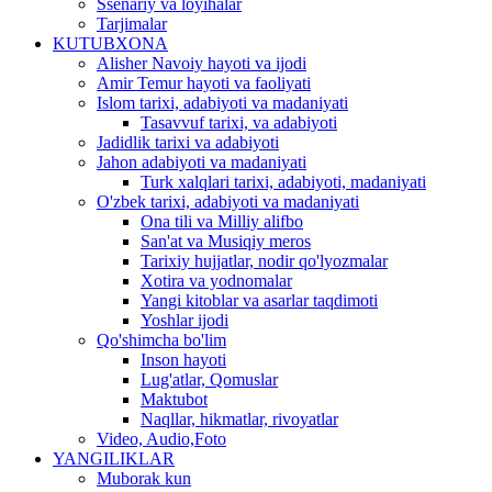
Ssenariy va loyihalar
Tarjimalar
KUTUBXONA
Alisher Navoiy hayoti va ijodi
Amir Temur hayoti va faoliyati
Islom tarixi, adabiyoti va madaniyati
Tasavvuf tarixi, va adabiyoti
Jadidlik tarixi va adabiyoti
Jahon adabiyoti va madaniyati
Turk xalqlari tarixi, adabiyoti, madaniyati
O'zbek tarixi, adabiyoti va madaniyati
Ona tili va Milliy alifbo
San'at va Musiqiy meros
Tarixiy hujjatlar, nodir qo'lyozmalar
Xotira va yodnomalar
Yangi kitoblar va asarlar taqdimoti
Yoshlar ijodi
Qo'shimcha bo'lim
Inson hayoti
Lug'atlar, Qomuslar
Maktubot
Naqllar, hikmatlar, rivoyatlar
Video, Audio,Foto
YANGILIKLAR
Muborak kun