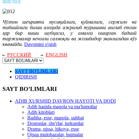
izoh yo'q
Чўлпон шеърияти мусиқийлиги, қуймалиги, сержило ва
табиийлиги билан алоҳида ажралиб туришини англаб етган
ҳар бир киши шубҳасиз, у амалга оширган бадиий
таржималар нечоғли салмоқли ва жозибадор эканлигидан кўз
юммайди.
Davomini o'qish
РУССКИЙ
ENGLISH
SAYT BO'LIMLARI
QIDIRISH
SAYT BO’LIMLARI
ADIB XURSHID DAVRON HAYOTI VA IJODI
Adib haqida maqola va ma'lumotlar
Adib kitoblari
Badiha, esse, maqola, suhbat
Dostonlar, she'rlar, turkumlar
Drama, qissa, hikoya, esse
Qisqa mulohazalar, luqmalar