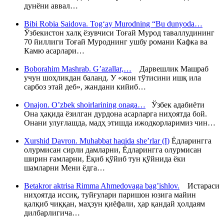
дунёни аввал…
Bibi Robia Saidova. Tog‘ay Murodning “Bu dunyoda…
Ўзбекистон халқ ёзувчиси Тоғай Мурод таваллудининг
70 йиллиги Тоғай Муроднинг ушбу романи Кафка ва
Камю асарлари…
Boborahim Mashrab. G’azallar,…
Дарвешлик Машраб
учун шоҳликдан баланд. У «жон тўтисини ишқ ила
сарбоз этай деб», жандани кийиб…
Onajon. O’zbek shoirlarining onaga…
Ўзбек адабиёти
Она ҳақида ёзилган дурдона асарларга ниҳоятда бой.
Онани улуғлашда, мадҳ этишда ижодкорларимиз чин…
Xurshid Davron. Muhabbat haqida she’rlar (I)
Ёдларингга
олурмисан сирли дамларни, Ёдларингга олурмисан
ширин ғамларни, Ёқиб қўйиб тун қўйнида ёки
шамларни Мени ёдга…
Betakror aktrisa Rimma Ahmedovaga bag’ishlov.
Истараси
ниҳоятда иссиқ, туйғулари паришон юзига майин
қалқиб чиққан, маҳзун қиёфали, ҳар қандай ҳолдаям
дилбарлигича…