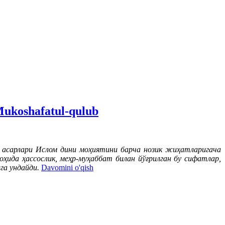
ukoshafatul-qulub
 асарлари Ислом дини моҳиятини барча нозик жиҳатларигача
ида ҳассослик, меҳр-муҳаббат билан йўғрилган бу сифатлар,
га ундайди.
Davomini o'qish