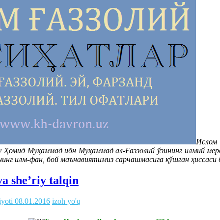
Ислом
 Ҳомид Муҳаммад ибн Муҳаммад ал-Ғаззолий ўзининг илмий мер
нинг илм-фан, бой маънавиятимиз сарчашмасига қўшган ҳиссаси 
a she’riy talqin
iyoti
08.01.2016
izoh yo'q