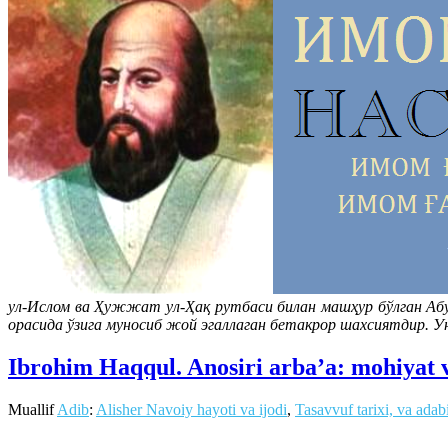
ул-Ислом ва Ҳужжат ул-Ҳақ рутбаси билан машҳур бўлган Абу
орасида ўзига муносиб жой эгаллаган бетакрор шахсиятдир. У
Ibrohim Haqqul. Anosiri arba’a: mohiyat v
Muallif
Adib
:
Alisher Navoiy hayoti va ijodi
,
Tasavvuf tarixi, va adab