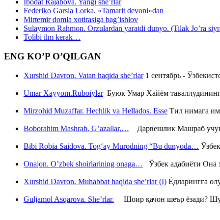
Ibodat Rajabova. Yangi she’rlar
Federiko Garsia Lorka. «Tamarit devoni»dan
Mirtemir domla xotirasiga bag’ishlov
Sulaymon Rahmon. Orzulardan yaratdi dunyo. (Tilak Jo’ra siyrati
Tolibi ilm kerak…
ENG KO’P O’QILGAN
Xurshid Davron. Vatan haqida she’rlar
1 сентябрь - Ўзбекис
Umar Xayyom.Ruboiylar
Буюк Умар Хайём таваллудининг 
Mirzohid Muzaffar. Hechlik va Hellados. Esse
Тил нимага им
Boborahim Mashrab. G’azallar,…
Дарвешлик Машраб учун ш
Bibi Robia Saidova. Tog‘ay Murodning “Bu dunyoda…
Ўзбек
Onajon. O’zbek shoirlarining onaga…
Ўзбек адабиёти Она ҳ
Xurshid Davron. Muhabbat haqida she’rlar (I)
Ёдларингга ол
Guljamol Asqarova. She’rlar.
Шоир қачон шеър ёзади? Шу с