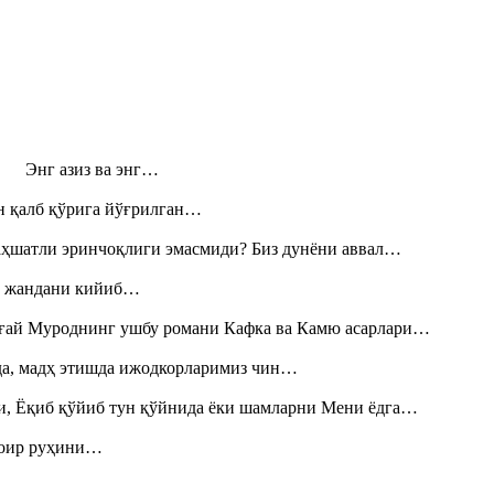
н! Энг азиз ва энг…
н қалб қўрига йўғрилган…
аҳшатли эринчоқлиги эмасмиди? Биз дунёни аввал…
», жандани кийиб…
Тоғай Муроднинг ушбу романи Кафка ва Камю асарлари…
шда, мадҳ этишда ижодкорларимиз чин…
и, Ёқиб қўйиб тун қўйнида ёки шамларни Мени ёдга…
шоир руҳини…