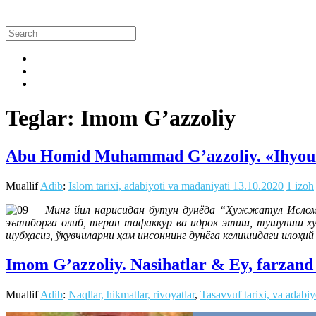
Teglar: Imom G’azzoliy
Abu Homid Muhammad G’azzoliy. «Ihyoul
Muallif
Adib
:
Islom tarixi, adabiyoti va madaniyati
13.10.2020
1 izoh
Минг йил нарисидан бутун дунёда “Ҳужжатул Ислом”
эътиборга олиб, теран тафаккур ва идрок этиш, тушуниш ху
шубҳасиз, ўқувчиларни ҳам инсоннинг дунёга келишидаги илоҳи
Imom G’azzoliy. Nasihatlar & Ey, farzand 
Muallif
Adib
:
Naqllar, hikmatlar, rivoyatlar
,
Tasavvuf tarixi, va adabiy