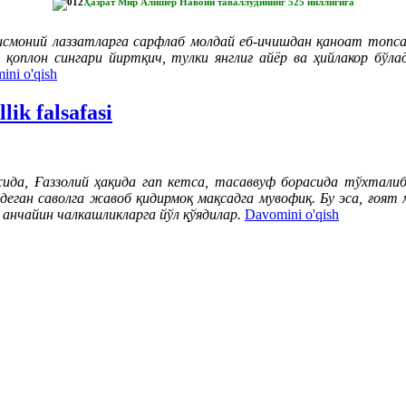
Ҳазрат Мир Алишер Навоий таваллудининг 525 йиллигига
моний лаззатларга сарфлаб молдай еб-ичишдан қаноат топса, 
уд қоплон сингари йиртқич, тулки янглиғ айёр ва ҳийлакор бўл
ini o'qish
lik falsafasi
исида, Ғаззолий ҳақида гап кетса, тасаввуф борасида тўхтал
деган саволга жавоб қидирмоқ мақсадга мувофиқ. Бу эса, ғоят м
анчайин чалкашликларга йўл қўядилар.
Davomini o'qish