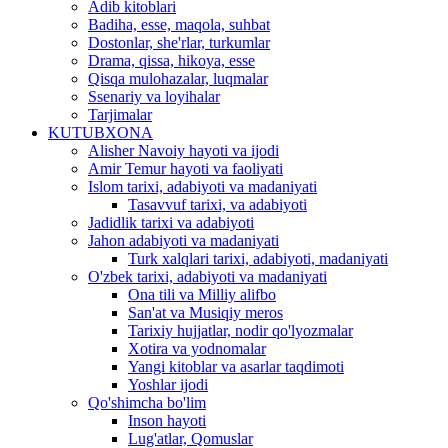
Adib kitoblari
Badiha, esse, maqola, suhbat
Dostonlar, she'rlar, turkumlar
Drama, qissa, hikoya, esse
Qisqa mulohazalar, luqmalar
Ssenariy va loyihalar
Tarjimalar
KUTUBXONA
Alisher Navoiy hayoti va ijodi
Amir Temur hayoti va faoliyati
Islom tarixi, adabiyoti va madaniyati
Tasavvuf tarixi, va adabiyoti
Jadidlik tarixi va adabiyoti
Jahon adabiyoti va madaniyati
Turk xalqlari tarixi, adabiyoti, madaniyati
O'zbek tarixi, adabiyoti va madaniyati
Ona tili va Milliy alifbo
San'at va Musiqiy meros
Tarixiy hujjatlar, nodir qo'lyozmalar
Xotira va yodnomalar
Yangi kitoblar va asarlar taqdimoti
Yoshlar ijodi
Qo'shimcha bo'lim
Inson hayoti
Lug'atlar, Qomuslar