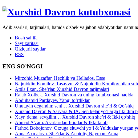
Adib asarlari, tarjimalari, hamda o'zbek va jahon adabiyotidan namun
Bosh sahifa
Sayt xaritasi
Qiziqarli saytlar
RSS
ENG SO’NGGI
Mirzohid Muzaffar. Hechlik va Hellados. Esse
Najmiddin Komilov. Tasavvuf & Najmiddin Komilov bilan suhb
Attila Ilxan. She’rlar. Xurshid Davron tarjimalari
Rajab Xolbek. Xurshid Davron va uning kutubxonasi haqida
Abduhamid Pardayev. Yangi to’rtliklar
Unutayin degandim seni… Xurshid Davron she’ri & Qo’shiq
Xurshid Davron & Sarvara & IA. Sen kelar yo’llarga tikildim
Xayr, dema, sevgilim… Xurshid Davron she’ri & Ikki qo’shiq
Ahmad A’zam. Asarlaridan fiqralar & Ikki kitob
Farhod Bobojonov. Orzuga eltuvchi yo‘l & Yulduzlar yurgan y
Anna Axmatova. She’rlar & Anatoliy Nayman. Anna