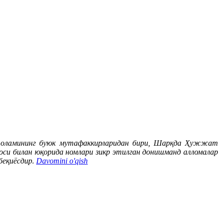
 оламининг буюк мутафаккирларидан бири, Шарқда Ҳужжат
оси билан юқорида номлари зикр этилган донишманд алломалар
беқиёсдир.
Davomini o'qish