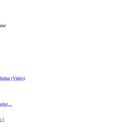
alar
atlar (Video)
 bedor…
o`l