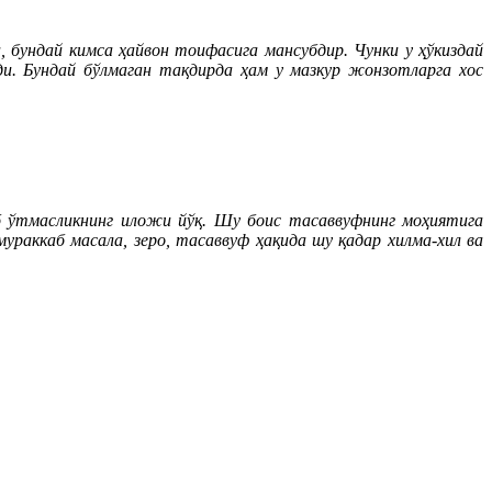
бундай кимса ҳайвон тоифасига мансубдир. Чунки у ҳўкиздай
ади. Бундай бўлмаган тақдирда ҳам у мазкур жонзотларга хос
иб ўтмасликнинг иложи йўқ. Шу боис тасаввуфнинг моҳиятига
ураккаб масала, зеро, тасаввуф ҳақида шу қадар хилма-хил ва