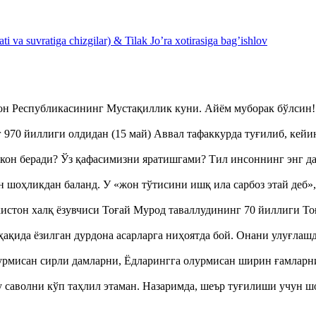
 va suvratiga chizgilar) & Tilak Jo’ra xotirasiga bag’ishlov
тон Республикасининг Мустақиллик куни. Айём муборак бўлси
970 йиллиги олдидан (15 май) Аввал тафаккурда туғилиб, кейи
кон беради? Ўз қафасимизни яратишгами? Тил инсоннинг энг д
оҳликдан баланд. У «жон тўтисини ишқ ила сарбоз этай деб
истон халқ ёзувчиси Тоғай Мурод таваллудининг 70 йиллиги 
ақида ёзилган дурдона асарларга ниҳоятда бой. Онани улуғла
урмисан сирли дамларни, Ёдларингга олурмисан ширин ғамларн
аволни кўп таҳлил этаман. Назаримда, шеър туғилиши учун 