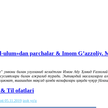
-ulum»dan parchalar & Imom G’azzoliy. M
 унвони билан улуғланиб келаётган Имом Абу Ҳомид Ғаззолий
сусиятлари билан ажралиб туради. Эътиқодий масалаларга алоҳ
й ҳикмат, яшашидан мақсад ҳамда вазифалари ҳақида чуқур ўйлаш
& Til ofatlari
oti
05.11.2019
izoh yo'q