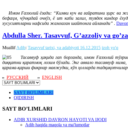
Имом Ғаззолий ёзади: “Кимки куч ва ғайратини ҳирс ва жис
бефаҳм, чўчқадай очкўз, ё ит каби залил, туядек киндор ёх
хусусиятларни нафсида жамлаган шайтонга айланади” .
Davom
Abdulla Sher. Tasavvuf, G’azzoliy va go’zal
Muallif
Adib
:
Tasavvuf tarixi, va adabiyoti
16.12.2015
izoh yo'q
Тасаввуф ҳақида гап борганда, имом Ғаззолий тўғр
диққатни қаратмоқ лозим бўлади. Энг аввало тасаввуф нима, 
қарама-қарши фикрлар мавжудки, кўп ҳолларда тадқиқотчилар 
РУССКИЙ
ENGLISH
SAYT BO'LIMLARI
QIDIRISH
SAYT BO’LIMLARI
ADIB XURSHID DAVRON HAYOTI VA IJODI
Adib haqida maqola va ma'lumotlar