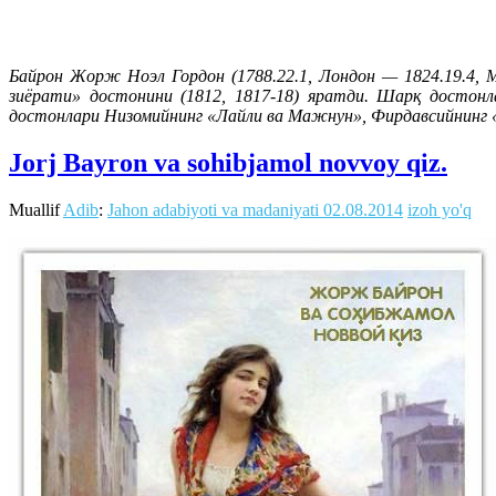
Байрон Жорж Ноэл Гордон (1788.22.1, Лондон — 1824.19.4, М
зиёрати» достонини (1812, 1817-18) яратди. Шарқ достонла
достонлари Низомийнинг «Лайли ва Мажнун», Фирдавсийнинг «
Jorj Bayron va sohibjamol novvoy qiz.
Muallif
Adib
:
Jahon adabiyoti va madaniyati
02.08.2014
izoh yo'q