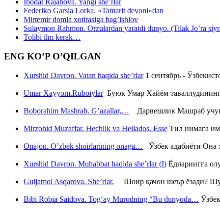
Ibodat Rajabova. Yangi she’rlar
Federiko Garsia Lorka. «Tamarit devoni»dan
Mirtemir domla xotirasiga bag’ishlov
Sulaymon Rahmon. Orzulardan yaratdi dunyo. (Tilak Jo’ra siyrati
Tolibi ilm kerak…
ENG KO’P O’QILGAN
Xurshid Davron. Vatan haqida she’rlar
1 сентябрь - Ўзбекис
Umar Xayyom.Ruboiylar
Буюк Умар Хайём таваллудининг 
Boborahim Mashrab. G’azallar,…
Дарвешлик Машраб учун ш
Mirzohid Muzaffar. Hechlik va Hellados. Esse
Тил нимага им
Onajon. O’zbek shoirlarining onaga…
Ўзбек адабиёти Она ҳ
Xurshid Davron. Muhabbat haqida she’rlar (I)
Ёдларингга ол
Guljamol Asqarova. She’rlar.
Шоир қачон шеър ёзади? Шу с
Bibi Robia Saidova. Tog‘ay Murodning “Bu dunyoda…
Ўзбек