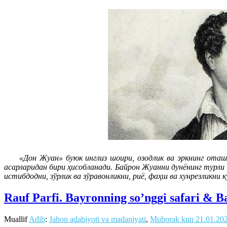
«Дон Жуан» буюк инглиз шоири, озодлик ва эркнинг оташи
асарларидан бири ҳисобланади. Байрон Жуанни дунёнинг турли
истибдодни, зўрлик ва зўравонликни, риё, фаҳш ва хунрезликн
Rauf Parfi. Bayronning so’nggi safari & 
Muallif
Adib
:
Jahon adabiyoti va madaniyati
,
Muborak kun
21.01.20