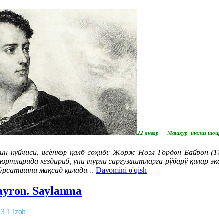
22 январ — Машҳур инглиз шои
н куйчиси, исёнкор қалб соҳиби Жорж Ноэл Гордон Байрон (1
 юртларида кездириб, уни турли саргузаштларга рўбарў қилар эк
и кўрсатишни мақсад қилади…
Davomini o'qish
Bayron. Saylanma
23
1 izoh