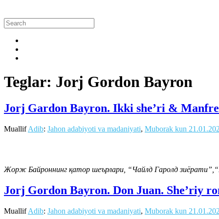
Teglar: Jorj Gordon Bayron
Jorj Gardon Bayron. Ikki she’ri & Manfre
Muallif
Adib
:
Jahon adabiyoti va madaniyati
,
Muborak kun
21.01.20
Жорж Байроннинг қатор шеърлари, “Чайлд Гаролд зиёрати”,
Jorj Gordon Bayron. Don Juan. She’riy r
Muallif
Adib
:
Jahon adabiyoti va madaniyati
,
Muborak kun
21.01.20