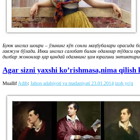
Буюк инглиз шоири – ўзининг кўп сонли маҳбубалари орасида
гавжум бўлади. Икки инглиз салобат билан одамлар тўдаси ора
дилбар жононлар ҳар қандай одамнинг ҳам юрагини энтиктири
Agar sizni yaxshi ko’rishmasa,nima qilish
Muallif
Adib
:
Jahon adabiyoti va madaniyati
23.01.2014
izoh yo'q