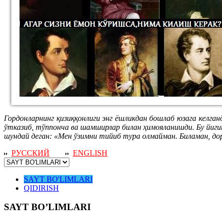
Гордонларнинг қизиққонлиги энг ёшликдан бошлаб юзага келган
ўтказиб, тўппонча ва шамширлар билан ҳимояланишди. Бу йиги
шундай деган: «Мен ўзимни тийиб тура олмайман. Биламан, до
РУССКИЙ
ENGLISH
SAYT BO'LIMLARI
QIDIRISH
SAYT BO’LIMLARI