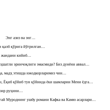
н! Энг азиз ва энг…
н қалб қўрига йўғрилган…
», жандани кийиб…
аҳшатли эринчоқлиги эмасмиди? Биз дунёни аввал…
шда, мадҳ этишда ижодкорларимиз чин…
и, Ёқиб қўйиб тун қўйнида ёки шамларни Мени ёдга…
шоир руҳини…
Тоғай Муроднинг ушбу романи Кафка ва Камю асарлари…