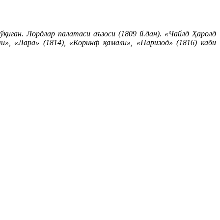
қиган. Лордлар палатаси аъзоси (1809 й.дан). «Чайлд Ҳаролд
и», «Лара» (1814), «Коринф қамали», «Паризод» (1816) каби