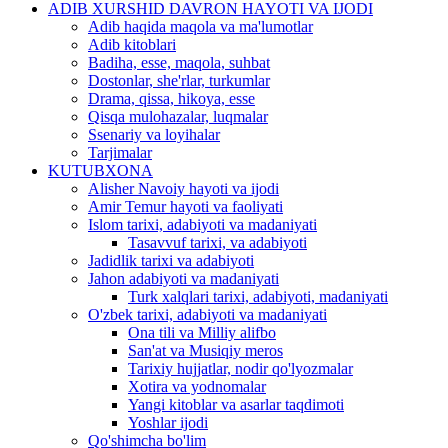
ADIB XURSHID DAVRON HAYOTI VA IJODI
Adib haqida maqola va ma'lumotlar
Adib kitoblari
Badiha, esse, maqola, suhbat
Dostonlar, she'rlar, turkumlar
Drama, qissa, hikoya, esse
Qisqa mulohazalar, luqmalar
Ssenariy va loyihalar
Tarjimalar
KUTUBXONA
Alisher Navoiy hayoti va ijodi
Amir Temur hayoti va faoliyati
Islom tarixi, adabiyoti va madaniyati
Tasavvuf tarixi, va adabiyoti
Jadidlik tarixi va adabiyoti
Jahon adabiyoti va madaniyati
Turk xalqlari tarixi, adabiyoti, madaniyati
O'zbek tarixi, adabiyoti va madaniyati
Ona tili va Milliy alifbo
San'at va Musiqiy meros
Tarixiy hujjatlar, nodir qo'lyozmalar
Xotira va yodnomalar
Yangi kitoblar va asarlar taqdimoti
Yoshlar ijodi
Qo'shimcha bo'lim