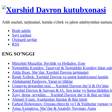
Adib asarlari, tarjimalari, hamda o'zbek va jahon adabiyotidan namun
Bosh sahifa
Sayt xaritasi
Qiziqarli saytlar
RSS
ENG SO’NGGI
Mirzohid Muzaffar. Hechlik va Hellados. Esse
Najmiddin Komilov. Tasavvuf & Najmiddin Komilov bilan suhb
Attila Ilxan. She’rlar. Xurshid Davron tarjimalari
Rajab Xolbek. Xurshid Davron va uning kutubxonasi haqida
Abduhamid Pardayev. Yangi to’rtliklar
Unutayin degandim seni… Xurshid Davron she’ri & Qo’shiq
Xurshid Davron & Sarvara & IA. Sen kelar yo’llarga tikildim
Xayr, dema, sevgilim… Xurshid Davron she’ri & Ikki qo’shiq
Ahmad A’zam. Asarlaridan fiqralar & Ikki kitob
Farhod Bobojonov. Orzuga eltuvchi yo‘l & Yulduzlar yurgan y
Anna Axmatova. She’rlar & Anatoliy Nayman. Anna