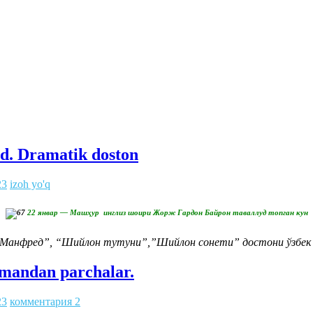
d. Dramatik doston
23
izoh yo'q
22 январ — Машҳур инглиз шоири Жорж Гардон Байрон таваллуд топган кун
“Манфред”, “Шийлон тутуни”,”Шийлон сонети” достони ўзбек 
omandan parchalar.
23
комментария 2