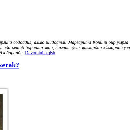
 биргина соддадил, аммо шиддатли Маргарита Конини бир умрга 
сида кетиб боришар экан, ёшгина гўзал қизлардан кўзларини уз
б юборарди.
Davomini o'qish
 kerak?