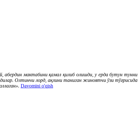
ай, абердин мактабини қамал қилиб олишди, у ерда бутун тунни
ндилар. Олтинчи лорд, ақлини таниган жиноятчи ўзи тўғрисида
аллаган».
Davomini o'qish