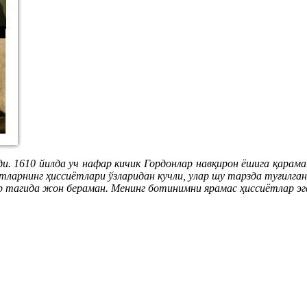
ди. 1610 йилда уч нафар кичик Гордонлар навқирон ёшига қарам
тларнинг ҳиссиётлари ўзларидан кучли, улар шу тарзда туғилга
р тагида жон бераман. Менинг ботинимни ярамас ҳиссиётлар эг