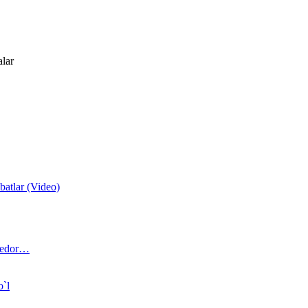
alar
atlar (Video)
 bedor…
o`l