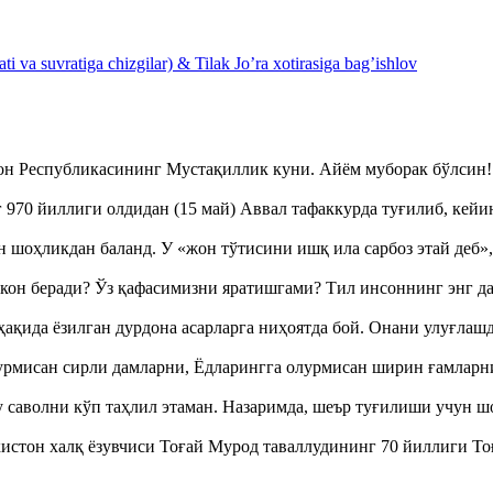
 va suvratiga chizgilar) & Tilak Jo’ra xotirasiga bag’ishlov
тон Республикасининг Мустақиллик куни. Айём муборак бўлси
970 йиллиги олдидан (15 май) Аввал тафаккурда туғилиб, кейи
оҳликдан баланд. У «жон тўтисини ишқ ила сарбоз этай деб
кон беради? Ўз қафасимизни яратишгами? Тил инсоннинг энг д
ақида ёзилган дурдона асарларга ниҳоятда бой. Онани улуғла
урмисан сирли дамларни, Ёдларингга олурмисан ширин ғамларн
аволни кўп таҳлил этаман. Назаримда, шеър туғилиши учун 
истон халқ ёзувчиси Тоғай Мурод таваллудининг 70 йиллиги 