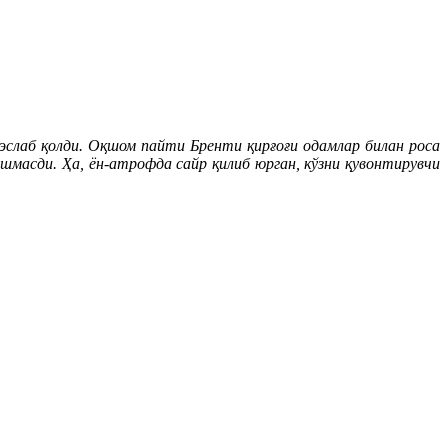
эслаб қолди. Оқшом пайти Бренти қирғоғи одамлар билан роса
ишмасди. Ҳа, ён-атрофда сайр қилиб юрган, кўзни қувонтирувчи