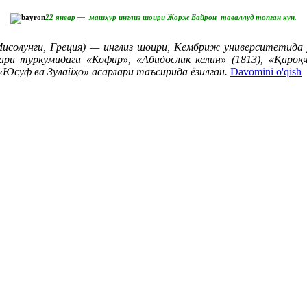
22 январ — машҳур инглиз шоири Жорж Байрон таваллуд топган кун.
исолунги, Греция) — инглиз шоири, Кембриж университетида ў
ри туркумидаги «Кофир», «Абидослик келин» (1813), «Қароқч
Юсуф ва Зулайҳо» асарлари таъсирида ёзилган.
Davomini o'qish