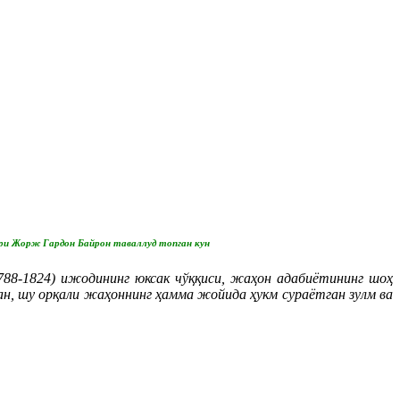
ри Жорж Гардон Байрон таваллуд топган кун
788-1824) ижодининг юксак чўққиси, жаҳон адабиётининг шоҳ
ан, шу орқали жаҳоннинг ҳамма жойида ҳукм сураётган зулм ва