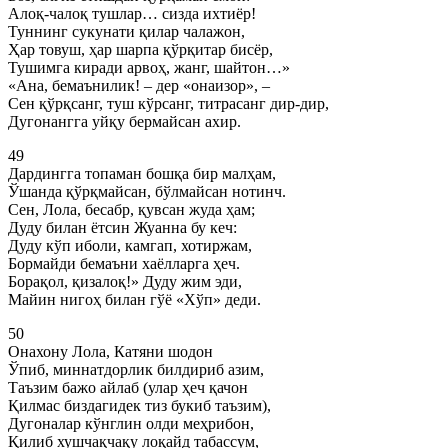
Алоқ-чалоқ тушлар… сизда ихтиёр!
Туннинг сукунати қилар чалажон,
Ҳар товуш, ҳар шарпа қўрқитар бисёр,
Тушимга киради арвоҳ, жанг, шайтон…»
«Ана, бемаънилик! – дер «онаизор», –
Сен қўрқсанг, туш кўрсанг, титрасанг дир-дир,
Дугонангга уйқу бермайсан ахир.
49
Дардингга топаман бошқа бир малҳам,
Ўшанда қўрқмайсан, бўлмайсан нотинч.
Сен, Лола, бесабр, қувсан жуда ҳам;
Дуду билан ётсин Жуанна бу кеч:
Дуду кўп иболи, камгап, хотиржам,
Бормайди бемаъни хаёлларга ҳеч.
Борақол, қизалоқ!» Дуду жим эди,
Майин нигоҳ билан гўё «Хўп» деди.
50
Онахону Лола, Катяни шодон
Ўпиб, миннатдорлик билдириб азим,
Таъзим бажо айлаб (улар ҳеч қачон
Қилмас биздагидек тиз букиб таъзим),
Дугоналар кўнглин олди меҳрибон,
Қилиб хушчақчақу лоқайд табассум,