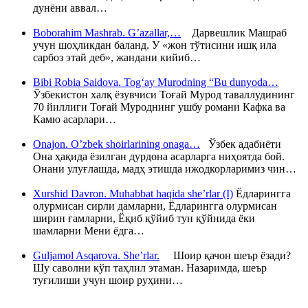
дунёни аввал…
Boborahim Mashrab. G’azallar,…
Дарвешлик Машраб
учун шоҳликдан баланд. У «жон тўтисини ишқ ила
сарбоз этай деб», жандани кийиб…
Bibi Robia Saidova. Tog‘ay Murodning “Bu dunyoda…
Ўзбекистон халқ ёзувчиси Тоғай Мурод таваллудининг
70 йиллиги Тоғай Муроднинг ушбу романи Кафка ва
Камю асарлари…
Onajon. O’zbek shoirlarining onaga…
Ўзбек адабиёти
Она ҳақида ёзилган дурдона асарларга ниҳоятда бой.
Онани улуғлашда, мадҳ этишда ижодкорларимиз чин…
Xurshid Davron. Muhabbat haqida she’rlar (I)
Ёдларингга
олурмисан сирли дамларни, Ёдларингга олурмисан
ширин ғамларни, Ёқиб қўйиб тун қўйнида ёки
шамларни Мени ёдга…
Guljamol Asqarova. She’rlar.
Шоир қачон шеър ёзади?
Шу саволни кўп таҳлил этаман. Назаримда, шеър
туғилиши учун шоир руҳини…