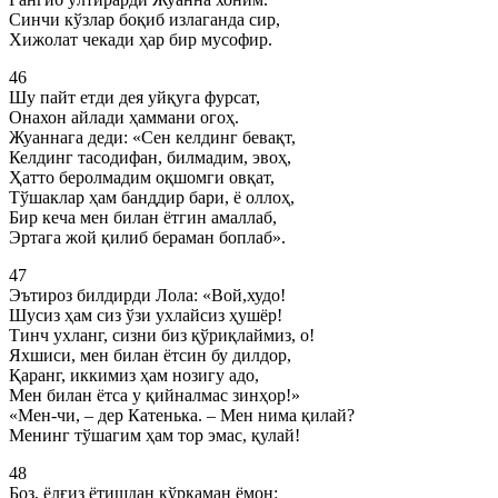
Синчи кўзлар боқиб излаганда сир,
Хижолат чекади ҳар бир мусофир.
46
Шу пайт етди дея уйқуга фурсат,
Онахон айлади ҳаммани огоҳ.
Жуаннага деди: «Сен келдинг бевақт,
Келдинг тасодифан, билмадим, эвоҳ,
Ҳатто беролмадим оқшомги овқат,
Тўшаклар ҳам банддир бари, ё оллоҳ,
Бир кеча мен билан ётгин амаллаб,
Эртага жой қилиб бераман боплаб».
47
Эътироз билдирди Лола: «Вой,худо!
Шусиз ҳам сиз ўзи ухлайсиз ҳушёр!
Тинч ухланг, сизни биз қўриқлаймиз, о!
Яхшиси, мен билан ётсин бу дилдор,
Қаранг, иккимиз ҳам нозигу адо,
Мен билан ётса у қийналмас зинҳор!»
«Мен-чи, – дер Катенька. – Мен нима қилай?
Менинг тўшагим ҳам тор эмас, қулай!
48
Боз, ёлғиз ётишдан қўрқаман ёмон: