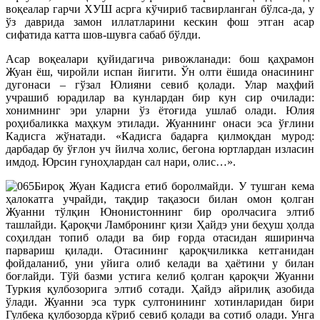
воқеалар гарчи ХУШ асрга кўчириб тасвирланган бўлса-да, у
ўз даврида замон иллатларини кескин фош этган асар
сифатида катта шов-шувга сабаб бўлди.
Асар воқеалари қуйидагича ривожланади: бош қаҳрамон
Жуан ёш, чиройли испан йигити. Ўн олти ёшида онасининг
дугонаси – гўзал Юлияни севиб қолади. Улар маҳфий
учрашиб юрадилар ва кунлардан бир кун сир очилади:
хонимнинг эри уларни ўз ётоғида ушлаб олади. Юлия
роҳибаликка маҳкум этилади. Жуаннинг онаси эса ўғлини
Кадисга жўнатади. «Кадисга бадарға қилмоқдан мурод:
дарбадар бу ўғлон уч йилча холис, бегона юртлардан изласин
имдод. Юрсин гуноҳлардан сал нари, олис…».
Бироқ Жуан Кадисга етиб боролмайди. У тушган кема
ҳалокатга учрайди, тақдир тақазоси билан омон қолган
Жуанни тўлқин Юнонистоннинг бир оролчасига элтиб
ташлайди. Қароқчи Ламбронинг қизи Ҳайдэ уни беҳуш ҳолда
соҳилдан топиб олади ва бир ғорда отасидан яширинча
парвариш қилади. Отасининг қароқчиликка кетганидан
фойдаланиб, уни уйига олиб келади ва ҳаётини у билан
боғлайди. Тўй базми устига келиб қолган қароқчи Жуанни
Туркия қулбозорига элтиб сотади. Ҳайдэ айрилиқ азобида
ўлади. Жуанни эса турк султонининг хотинларидан бири
Гулбека қулбозорда кўриб севиб қолади ва сотиб олади. Унга