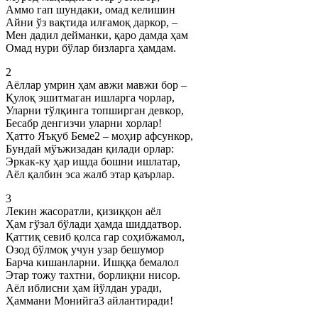
Аммо гап шундаки, омад келишин
Айни ўз вақтида илғамоқ даркор, –
Мен дадил дейманки, қаро дамда ҳам
Омад нури бўлар бизларга ҳамдам.
2
Аёллар умрин ҳам авжи мавжи бор –
Қулоқ эшитмаган ишларга чорлар,
Уларни тўлқинга топширган девкор,
Бесабр денгизчи уларни хорлар!
Ҳатто Яъқуб Беме2 – моҳир афсункор,
Бундай мўъжизадан қилади орлар:
Эркак-ку ҳар ишда бошни ишлатар,
Аёл қалбин эса жалб этар қаърлар.
3
Лекин жасоратли, қизиққон аёл
Ҳам гўзал бўлади ҳамда шиддатвор.
Қаттиқ севиб қолса гар соҳибжамол,
Озод бўлмоқ учун узар бешумор
Барча кишанларни. Ишққа бемалол
Этар тожу тахтни, борлиқни нисор.
Аёл иблисни ҳам йўлдан уради,
Ҳаммани Монийга3 айлантиради!