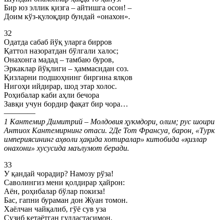
Бир юз эллик қизга – айтишга осон! –
Доим кўз-қулоқдир бундай «онахон».
32
Одатда сабаб йўқ уларга бирров
Қаттол назоратдан бўлгали халос;
Онахонга мадад – тамбаю буров,
Эркаклар йўқлиги – ҳаммасидан соз.
Қизларни подшоҳнинг биргина ялқов
Нигоҳи ийдирар, шод этар холос.
Роҳибалар каби аҳли бечора
Завқи учун бордир фақат бир чора…
————
1 Кантемир Димитрий – Молдовия ҳукмдори, олим; рус шоири
Антиох Кантемирнинг отаси. 2Де Тот Франсуа, барон, «Турк
империясининг аҳволи ҳақида хотиралар» китобида «қизлар
онахони» хусусида маълумот беради.
33
У қандай чорадир? Намозу рўза!
Саволингиз мени қолдирар ҳайрон:
Аён, роҳибалар бўлар покиза!
Бас, гапни бураман дон Жуан томон.
Хаёлчан чайқалиб, гўё сув уза
Сузиб кетаётган гулдастасимон,