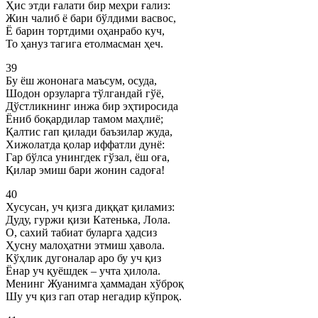
Ҳис этди ғалати бир меҳри ғализ:
Жин чалиб ё бари бўлдими васвос,
Ё барин тортдими оҳанрабо куч,
То ҳануз тагига етолмасман ҳеч.
39
Бу ёш жононага маъсум, осуда,
Шодон орзуларга тўлгандай гўё,
Дўстликнинг инжа бир эҳтиросида
Ёниб боқардилар тамом маҳлиё;
Қалтис гап қилади баъзилар жуда,
Хижолатда қолар иффатли дунё:
Гар бўлса унингдек гўзал, ёш оға,
Қилар эмиш бари жонин садоға!
40
Хусусан, уч қизга диққат қиламиз:
Дуду, гуржи қизи Катенька, Лола.
О, сахий табиат буларга ҳадсиз
Ҳусну малоҳатни этмиш ҳавола.
Кўҳлик дугоналар аро бу уч қиз
Ёнар уч қуёшдек – учта ҳилола.
Менинг Жуанимга ҳаммадан хўброқ
Шу уч қиз гап отар негадир кўпроқ.