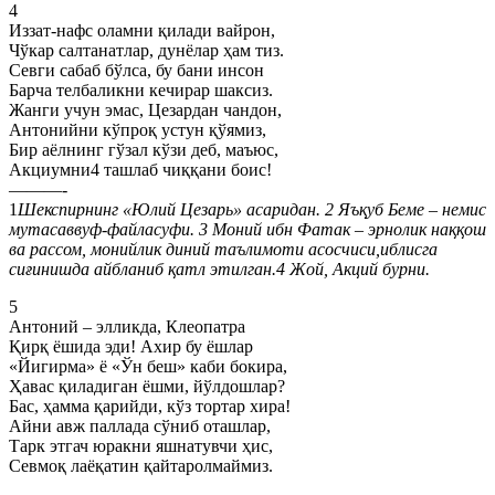
4
Иззат-нафс оламни қилади вайрон,
Чўкар салтанатлар, дунёлар ҳам тиз.
Севги сабаб бўлса, бу бани инсон
Барча телбаликни кечирар шаксиз.
Жанги учун эмас, Цезардан чандон,
Антонийни кўпроқ устун қўямиз,
Бир аёлнинг гўзал кўзи деб, маъюс,
Акциумни4 ташлаб чиққани боис!
———-
1
Шекспирнинг «Юлий Цезарь» асаридан. 2 Яъқуб Беме – немис
мутасаввуф-файласуфи. 3 Моний ибн Фатак – эрнолик наққош
ва рассом, монийлик диний таълимоти асосчиси,иблисга
сиғинишда айбланиб қатл этилган.4 Жой, Акций бурни.
5
Антоний – элликда, Клеопатра
Қирқ ёшида эди! Ахир бу ёшлар
«Йигирма» ё «Ўн беш» каби бокира,
Ҳавас қиладиган ёшми, йўлдошлар?
Бас, ҳамма қарийди, кўз тортар хира!
Айни авж паллада сўниб оташлар,
Тарк этгач юракни яшнатувчи ҳис,
Севмоқ лаёқатин қайтаролмаймиз.