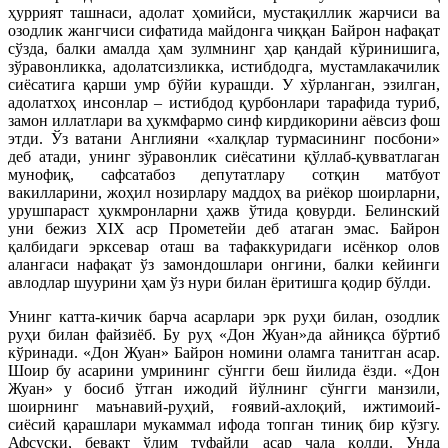
ҳуррият ташнаси, адолат ҳомийси, мустақиллик жарчиси ва
озодлик жангчиси сифатида майдонга чиққан Байрон нафақат
сўзда, балки амалда ҳам зулмнинг ҳар қандай кўринишига,
зўравонликка, адолатсизликка, истибдодга, мустамлакачилик
сиёсатига қарши умр бўйи курашди. У хўрланган, эзилган,
адолатхоҳ инсонлар – истибдод қурбонлари тарафида туриб,
замон иллатлари ва ҳукмфармо синф кирдикорини аёвсиз фош
этди. Ўз ватани Англияни «халқлар турмасининг посбони»
деб атади, унинг зўравонлик сиёсатини қўллаб-қувватлаган
мунофиқ, сафсатабоз депутатлару сотқин матбуот
вакилларини, жоҳил нозирлару маддоҳ ва риёкор шоирларни,
урушпараст ҳукмронларни ҳажв ўтида қовурди. Белинский
уни бежиз ХIХ аср Прометейи деб атаган эмас. Байрон
қалбидаги эрксевар оташ ва тафаккуридаги исёнкор олов
алангаси нафақат ўз замондошлари онгини, балки кейинги
авлодлар шуурини ҳам ўз нури билан ёритишга қодир бўлди.
Унинг катта-кичик барча асарлари эрк руҳи билан, озодлик
руҳи билан файзиёб. Бу руҳ «Дон Жуан»да айниқса бўртиб
кўринади. «Дон Жуан» Байрон номини оламга танитган асар.
Шоир бу асарини умрининг сўнгги беш йилида ёзди. «Дон
Жуан» у босиб ўтган ижодий йўлнинг сўнгги манзили,
шоирнинг маънавий-руҳий, ғоявий-ахлоқий, ижтимоий-
сиёсий қарашлари мукаммал ифода топган тиниқ бир кўзгу.
Афсуски, бевақт ўлим туфайли асар чала қолди. Унда