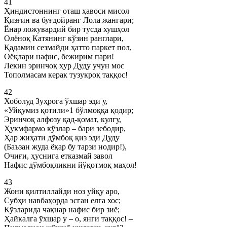
41
Ҳиндистоннинг оташ ҳавоси мисол
Қизғин ва буғдойранг Лола жангари;
Ёнар ложувардий бир тусда хушҳол
Олёноқ Катянинг кўзин ранглари,
Қадамин сезмайди ҳатто паркет пол,
Оёқлари нафис, бежирим пари!
Лекин эринчоқ ҳур Дуду учун мос
Тополмасам керак тузукроқ таққос!
42
Хоболуд Зуҳрога ўхшар эди у,
«Уйқумиз қотили»1 бўлмоққа қодир;
Эринчоқ алфозу қад-қомат, кулгу,
Ҳукмфармо кўзлар – бари зебодир,
Ҳар жиҳати дўмбоқ қиз эди Дуду
(Баъзан жуда ёқар бу тарзи нодир!),
Очиғи, ҳуснига етказмай завол
Нафис дўмбоқликни йўқотмоқ маҳол!
43
Жони қилтиллайди ноз уйқу аро,
Субҳи навбаҳорда эсган елга хос;
Кўзларида чақнар нафис бир зиё;
Ҳайкалга ўхшар у – о, янги таққос! –