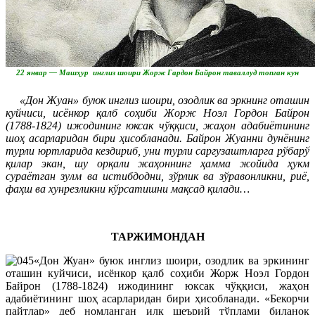
22 январ — Машҳур инглиз шоири Жорж Гардон Байрон таваллуд топган кун
«Дон Жуан» буюк инглиз шоири, озодлик ва эркнинг оташин
куйчиси, исёнкор қалб соҳиби Жорж Ноэл Гордон Байрон
(1788-1824) ижодининг юксак чўққиси, жаҳон адабиётининг
шоҳ асарларидан бири ҳисобланади. Байрон Жуанни дунёнинг
турли юртларида кездириб, уни турли саргузаштларга рўбарў
қилар экан, шу орқали жаҳоннинг ҳамма жойида ҳукм
сураётган зулм ва истибдодни, зўрлик ва зўравонликни, риё,
фаҳш ва хунрезликни кўрсатишни мақсад қилади…
ТАРЖИМОНДАН
«Дон Жуан» буюк инглиз шоири, озодлик ва эркининг
оташин куйчиси, исёнкор қалб соҳиби Жорж Ноэл Гордон
Байрон (1788-1824) ижодининг юксак чўққиси, жаҳон
адабиётининг шоҳ асарларидан бири ҳисобланади. «Бекорчи
пайтлар» деб номланган илк шеърий тўплами биланоқ