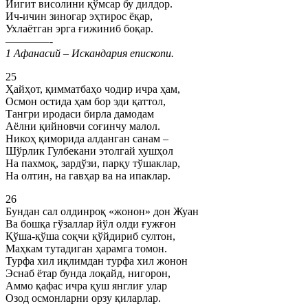
Йигит висолини қўмсар бу дилдор.
Ич-ичин зиногар эҳтирос ёқар,
Ухлаётган эрга ғижиниб боқар.
————-
1 Афанасий – Искандария епископи.
25
Ҳайҳот, қимматбаҳо чодир ичра ҳам,
Осмон остида ҳам бор эди қаттол,
Тангри иродаси бирла дамодам
Аёлни қийновчи соғинчу малол.
Никоҳ қиморида алданган санам –
Шўрлик Гулбекани этолгай хушҳол
На пахмоқ, зардўзи, парқу тўшаклар,
На олтин, на гавҳар ва на ипаклар.
26
Бундан сал олдинроқ «жонон» дон Жуан
Ва бошқа гўзаллар йўл олди ғужғон
Қўша-қўша соқчи қўйдириб султон,
Маҳкам тутадиган ҳарамга томон.
Турфа хил иқлимдан турфа хил жонон
Эснаб ётар бунда лоқайд, нигорон,
Аммо қафас ичра қуш янглиғ улар
Озод осмонларни орзу қиларлар.