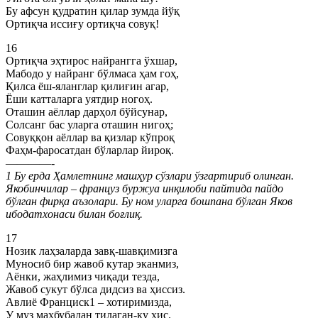
Бу афсун қудратин қилар зумда йўқ
Ортиқча иссиғу ортиқча совуқ!
16
Ортиқча эҳтирос найрангга ўхшар,
Мабодо у найранг бўлмаса ҳам гоҳ,
Қилса ёш-яланглар қилиғин агар,
Ёши катталарга уятдир ногоҳ.
Оташин аёллар дарҳол бўйсунар,
Солсанг бас уларга оташин нигоҳ;
Совуққон аёллар ва қизлар кўпроқ
Фаҳм-фаросатдан бўларлар йироқ.
————-
1 Бу ерда Ҳамлетнинг машҳур сўзлари ўзгартириб олинган.
Якобинчилар – француз буржуа инқилоби пайтида пайдо
бўлган фирқа аъзолари. Бу ном уларга бошпана бўлган Яков
ибодатхонаси билан боғлиқ.
17
Нозик лаҳзаларда завқ-шавқимизга
Муносиб бир жавоб кутар эканмиз,
Аёнки, жаҳлимиз чиқади тезда,
Жавоб сукут бўлса дидсиз ва ҳиссиз.
Авлиё Франциск1 – хотиримизда,
У муз маҳбубадан тилаган-ку ҳис.