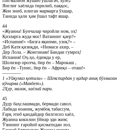
Пигмалион жўшиб ушлагач, хулё2
Янглиғ хаёлида тирилиб, паққос,
Жон эниб, илиган мармарга ўхшар,
Танида ҳали ҳам ўшал тафт яшар.
44
«Жуанна! Бунчалар чиройли ном, оҳ!
Қизларга жуда мос! Ватанинг қаер?»
«Испания!» «Бизга яқинми, узоқ?» –
Деб Катя қизиқди, «Нимаси ахир, –
Дер Лола. – Жонгинам! Бандаи гумроҳ!
Испания! Оҳ-ҳо, ёдимда у ер,
Шолизор оролча, бир ён – Марокаш ,
Бир ён –Тунис, бир ён – Африқо – оташ!»
————
1 «Уйқумиз қотили» – Шекспирдан у қадар аниқ бўлмаган
кўчирма («Макбет»).
2Ҳур, малак, хаёлий пари.
45
Дуду баҳслашмади, бермади савол.
Лабида ноаниқ, жумбоқ табассум,
Ғарқ этиб қандайдир билгисиз хаёл,
Жуанна кокилин ўйнар эди жим;
Ўзининг ғаройиб қисматидан лол,
Гангиб ўлтирарди Жуанна хоним.