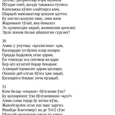
Йўлдан озиб, қилди таваккал-тусмол.
Канизакка кўзин олайтирса ким,
Шарқий мамлакатлар қонуни қаттол.
Бу инглиз қонуни эмас, ими-жим
Жаримани тўлаб, яна бемалол
Эс-ҳушингдан ажраб, жазманлик қилсанг,
Эрли хоним билан айшингни сурсанг!
30
Аммо у унутмас «қизлигини» ҳам,
Қизлардан ул-булни илар назари;
Орқада бадқовоқ оғаи ҳарам,
Ён томонда эса синчков ва қари
Бир аёл кузатиб борар бекарам:
Алжираб юрмасин ҳарам қизлари.
Онахон деб олган бўлса ҳам лақаб,
Қизларига боқмас унча ёрлақаб.
31
Ким билар «онахон» бўлганми ўзи?
Бу қизларнинг ўзи бўлганмикин «қиз?»
Аммо олма терар бу хотин кўзи,
Жавобгарлик осон иш эмас ҳаргиз.
Яшайди Кантемир1 ва де Тот2 сўзи
Шундай онахонлар ҳақда то ҳануз.