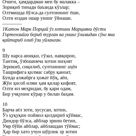
Очиғи, ҳамдардман мен бу малакка –
Зориқиб тинади баъзида кўзлар;
Олтмишда бўлса-да султоннинг ёши,
Олти юздан ошар унинг ўйнаши.
————
1Катон Марк Порций ўз хотини Марцияни дўсти
Гортензийга бериб турган ва унинг ўлимидан сўнг яна
қайтариб олиб ўзи уйланган.
9
Шу нарса аниқки, гўзал, навқирон,
Тантиқ, ўзбошимча хотин ниҳоят
Зерикиб, сиқилиб, султоннинг аҳён
Ташрифига қилмас сабру қаноат,
Бунда алжабрга ҳожат йўқ, аён,
Жўн ҳисоб илми ҳам қилар кифоят,
Олти юз меҳридан, бу қари одам,
Бир учқунин кўрар у билан баҳам.
10
Барча аёл зоти, хусусан, хотин,
Ўз ҳуқуқин поймол қилдириб қўймас,
Диндор бўлса, айблар эрини бетин,
Умр бўйи айблар, айблашдан тўймас;
Ҳар бир хато учун шўрлик эр зотин