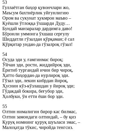
53
Гуллаётган баҳор қувончлари жо,
Маъсум бахтиёрлик уйғунлигию
Ором ва сукунат ҳукмрон маъво –
Қуёшли ўтлоққа ўхшарди Дуду…
Бундай манзаралар дардимга даво!
Бўронли уммонга ўхшаш серғулу
Шиддатли гўзалдан қўрқаман; ё сал
Қўрқитар ундан-да гўзалроқ гўзал!
54
Осуда эди у, ғамгинмас бироқ;
Ўйчан эди, рости, жиддийроқ эди,
Ёритиб тургандай ичин бир чироқ,
Ҳатто баҳордан-да нурлироқ эди.
Гўзал эди, лекин кибрдан йироқ,
Ҳуснин кўз-кўзлашдан у йироқ эди;
Гўдакдай бокира, беғубор эди,
Ҳолбуки, ўн етти ёши бор эди.
55
Олтин нималигин бирор кас билмас,
Олтин замондаги олтиндай, – бу қиз
Қуруқ номнинг қуруқ шуъласи эмас, –
Малоҳатда тўкис, чиройда тенгсиз.