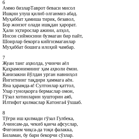
6
Аммо бизларТаврот беваси мисол
Ишқни улуш қилиб олганмиз абад.
Муҳаббат ҳамиша тирик, безавол,
Бор жонзот олади ишқдан ҳарорат.
Ҳали эҳтирослар ажини, алҳол,
Инсон сиймосини бузмаган бир пайт,
Шоирлар бекорга кийгизмаганлар
Муҳаббат бошига илоҳий чамбар.
7
Жуан танг аҳволда, учинчи аёл
Қаҳрамонимнинг ҳам аҳволи ёмон.
Канизакни йўлдан урган навниҳол
Йигитнинг тақдири ҳаммага аён.
Яна ҳарамда-я! Султонлар қаттол,
Улар гуноҳкорга бермаслар омон,
Гўзал хотинларин хушторин аяб,
Илтифот қилмаслар Катонга4 ўхшаб.
8
Тўғри иш қилмади гўзал Гулбека,
Ачинсам-да, чекиб қанча афсуслар,
Фиғоним чиқса-да тоқи фалакка,
Биламан, бу бари бекорчи сўзлар.