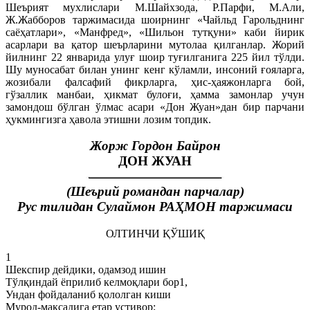
Шеърият мухлислари М.Шайхзода, Р.Парфи, М.Али,
Ж.Жабборов таржимасида шоирнинг «Чайльд Гарольднинг
саёҳатлари», «Манфред», «Шильон тутқуни» каби йирик
асарлари ва қатор шеърларини мутолаа қилганлар. Жорий
йилнинг 22 январида улуғ шоир туғилганига 225 йил тўлди.
Шу муносабат билан унинг кенг кўламли, инсоний ғояларга,
жозибали фалсафий фикрларга, ҳис-ҳаяжонларга бой,
гўзаллик манбаи, ҳикмат булоғи, ҳамма замонлар учун
замондош бўлган ўлмас асари «Дон Жуан»дан бир парчани
ҳукмингизга ҳавола этишни лозим топдик.
Жорж Гордон Байрон
ДОН ЖУАН
(Шеърий романдан парчалар)
Рус тилидан Сулаймон РАҲМОН таржимаси
ОЛТИНЧИ ҚЎШИҚ
1
Шекспир дейдики, одамзод ишин
Тўлқиндай ёприлиб келмоқлари бор1,
Ундан фойдаланиб қололган киши
Мурод-мақсадига етар устивор;