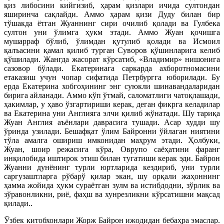
қиз либосини кийгизиб, ҳарам қизлари ичида султондан
яширинча сақлайди. Аммо ҳарам қизи Дуду билан бир
тўшакда ётган Жуаннинг сири очилиб қолади ва Гулбека
султон уни ўлимга ҳукм этади. Аммо Жуан қочишга
мушарраф бўлиб, ўлимдан қутулиб қолади ва Исмоил
қалъасини қамал қилиб турган Суворов қўшинларига келиб
қўшилади. Жангда жасорат кўрсатиб, «Владимир» нишонига
сазовор бўлади. Екатеринага саркарда ахборотномасини
етаказиш учун чопар сифатида Петрбургга юборилади. Бу
ерда Екатерина хобгоҳининг энг суюкли шинавандаларидан
бирига айланади. Аммо кўп ўтмай, саломатлиги чатоқлашади,
ҳакимлар, у ҳаво ўзгартириши керак, деган фикрга келадилар
ва Екатерина уни Англияга элчи қилиб жўнатади. Шу тариқа
Жуан Англия аъёнлари даврасига тушади. Асар худди шу
ўринда узилади. Бешафқат ўлим Байронни ўйлаган ниятини
тўла амалга ошириш имконидан маҳрум этади. Ҳолбуки,
Жуан, шоир режасига кўра, Оврупо саёҳатини фаранг
инқилобида иштирок этиш билан тугатиши керак эди. Байрон
Жуанни дунёнинг турли юртларида кездириб, уни турли
саргузаштларга рўбарў қилар экан, шу орқали жаҳоннинг
ҳамма жойида ҳукм сураётган зулм ва истибдодни, зўрлик ва
зўравонликни, риё, фаҳш ва хунрезликни кўрсатишни мақсад
қилади..
Ўзбек китобхонлари Жорж Байрон ижодидан бебаҳра эмаслар.