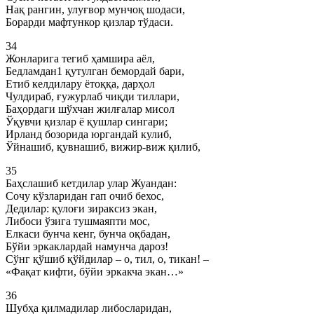
Нақ рангин, улуғвор мунчоқ шодаси,
Борарди мафтункор қизлар тўдаси.
34
Жонларига тегиб ҳамшира аёл,
Бедламдан1 қутулган бемордай бари,
Етиб келдилару ётоққа, дарҳол
Чулдираб, ғужурлаб чиқди тиллари,
Баҳордаги шўхчан жилғалар мисол
Ўқувчи қизлар ё қушлар сингари;
Ирланд бозорида юргандай кулиб,
Ўйнашиб, қувнашиб, вижир-виж қилиб,
35
Баҳслашиб кетдилар улар Жуандан:
Сочу кўзларидан гап очиб бехос,
Дедилар: қулоғи зираксиз экан,
Либоси ўзига тушмаяпти мос,
Елкаси бунча кенг, бунча оқбадан,
Бўйи эркаклардай намунча дароз!
Сўнг қўшиб қўйдилар – о, тил, о, тикан! –
«Фақат кифти, бўйи эркакча экан…»
36
Шубҳа қилмадилар либосларидан,