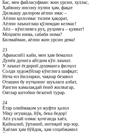
Бас, мен файласуфман: жин урсин, хуллас,
Ҳайвону инсону пулни ҳам, фақат
Дилкашу дилором аёлни эмас –
Аёлни қилолмас тилим ҳақорат,
Аёлни лаънатлаш қўлимдан келмас!
Аёл – кўнглимга руҳ, руҳимга – қувват!
Моҳияти нима, сабаби нима?
Билмайман, аёлни жин урсин дема!
23
Афанасий1 каби, мен ҳам бемалол
Дунёи дунига айтдим кўп лаънат.
У лаънат ёғдириб душманга филҳол
Солди художўйлар кўнглига шафқат;
Неча юз йилларки, чақнар безавол
Оташин бу нутқнинг шуъласи албат,
Рангин камалакдай ёниб жилвагар,
Оятлар китобин безатиб турар.
24
Ётар олиймақом ул жуфти ҳалол
Уйқу оғушида, йўқ, бека бедор!
Аёл ухлай олмас қочганда хаёл,
Қийналиб, ўртаниб, интиқиб зор-зор,
Хаёлан ҳам бўйдоқ, ҳам соҳибжамол