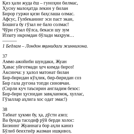
Қиз ҳали жуда ёш – гуноҳни билмас,
Ҳусну малоҳатда лекин у билан
Бирор гуржи қизи баҳслаша олмас.
Афсус, Гулбеканинг эси паст экан,
Бошига бу гўзал не бало солмас!
Чўри гўзал бўлса, бекаси шу зум
Иззату икромдан бўлади маҳрум…
———
1 Бедлам – Лондон яқинидаги жиннихона.
37
Аммо ажойиби шундаки, Жуан
Ҳавас уйғотмади ҳеч кимда бироз!
Аксинча: у ҳалол матонат билан
Бир-биридан кўҳлик, бир-биридан соз
Бир гала дугона топди синовчан.
(Сирли куч таъсирин англадим бехос:
Бир-бири ҳуснидан завқланмоқ, хуллас,
Гўзаллар аҳлига хос одат эмас!)
38
Табиат ҳукми бу, ҳа, дўсти азиз;
Ва бунда тасодиф рўй берди холос:
Бизнинг Жуаннага бор аҳли каниз
Бўлиб беихтиёр жазман ишқивоз,