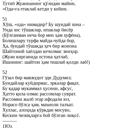
Тутиб Жуаннанинг қўлидан майин,
«Ода»га етаклаб кетди у кейин.
51
Хўш, «ода» нимадир? Бу шундай хона –
Унда хос тўшаклар, ипаклар бисёр
(Бўлганман неча бор мен ҳам хуфёна),
Болишлару турфа майда-чуйда бор,
Ҳа, бундай тўшакда ҳеч бир жонона
Шайтоний хаёлдан кечолмас зинҳор.
(Жуан кирганида остона ҳатлаб,
Ишонинг: шайтон ҳам тишлаб қолди лаб!)
52
Гўзал бир мавжудот эди Дудумиз;
Бундайлар куйдирмас, эркалар фақат,
Бу қадар мукаммал ҳуснни, афсус,
Ҳатто қила олмас рассомлар суврат.
Рассомни жалб этар ифодали юз,
Норасо бўлса ҳам, маъноли талъат.
Хуллас, алоҳида кўркдан мосуво,
Кескин чизиқларга бой бўлган лиқо1.
———
1Юз.