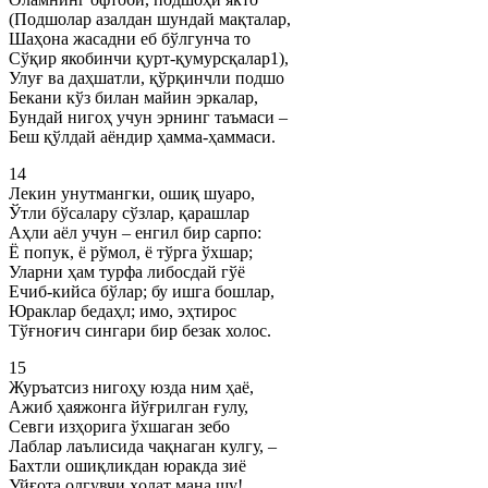
(Подшолар азалдан шундай мақталар,
Шаҳона жасадни еб бўлгунча то
Сўқир якобинчи қурт-қумурсқалар1),
Улуғ ва даҳшатли, қўрқинчли подшо
Бекани кўз билан майин эркалар,
Бундай нигоҳ учун эрнинг таъмаси –
Беш қўлдай аёндир ҳамма-ҳаммаси.
14
Лекин унутмангки, ошиқ шуаро,
Ўтли бўсалару сўзлар, қарашлар
Аҳли аёл учун – енгил бир сарпо:
Ё попук, ё рўмол, ё тўрга ўхшар;
Уларни ҳам турфа либосдай гўё
Ечиб-кийса бўлар; бу ишга бошлар,
Юраклар бедаҳл; имо, эҳтирос
Тўғноғич сингари бир безак холос.
15
Журъатсиз нигоҳу юзда ним ҳаё,
Ажиб ҳаяжонга йўғрилган ғулу,
Севги изҳорига ўхшаган зебо
Лаблар лаълисида чақнаган кулгу, –
Бахтли ошиқликдан юракда зиё
Уйғота олгувчи ҳолат мана шу!