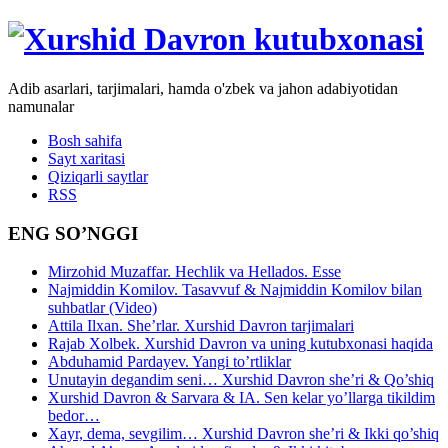
Adib asarlari, tarjimalari, hamda o'zbek va jahon adabiyotidan
namunalar
Bosh sahifa
Sayt xaritasi
Qiziqarli saytlar
RSS
ENG SO’NGGI
Mirzohid Muzaffar. Hechlik va Hellados. Esse
Najmiddin Komilov. Tasavvuf & Najmiddin Komilov bilan
suhbatlar (Video)
Attila Ilxan. She’rlar. Xurshid Davron tarjimalari
Rajab Xolbek. Xurshid Davron va uning kutubxonasi haqida
Abduhamid Pardayev. Yangi to’rtliklar
Unutayin degandim seni… Xurshid Davron she’ri & Qo’shiq
Xurshid Davron & Sarvara & IA. Sen kelar yo’llarga tikildim
bedor…
Xayr, dema, sevgilim… Xurshid Davron she’ri & Ikki qo’shiq