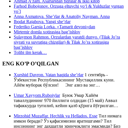
Ahmad A’zam. Asarlaridan fiqralar & Ikki kitob
Farhod Bobojonov. Orzuga eltuvchi yo‘l & Yulduzlar yurgan
yo`l
Anna Axmatova. She’rlar & Anatoliy Nayman. Anna
Ibodat Rajabova. Yangi she’rlar
Federiko Garsia Lorka. «Tamarit devoni»dan
Mirtemir domla xotirasiga bag’ishlov
Sulaymon Rahmon. Orzulardan yaratdi dunyo. (Tilak Jo’ra
siyrati va suvratiga chizgilar) & Tilak Jo’ra xotirasiga
bag’ishlov
Tolibi ilm kerak…
ENG KO’P O’QILGAN
Xurshid Davron. Vatan haqida she’rlar
1 сентябрь -
Ўзбекистон Республикасининг Мустақиллик куни.
Айём муборак бўлсин! Энг азиз ва энг…
Umar Xayyom.Ruboiylar
Буюк Умар Хайём
таваллудининг 970 йиллиги олдидан (15 май) Аввал
тафаккурда туғилиб, кейин қалб қўрига йўғрилган…
Mirzohid Muzaffar. Hechlik va Hellados. Esse
Тил нимага
имкон беради? Ўз қафасимизни яратишгами? Тил
инсоннинг энг даҳшатли эринчоқлиги эмасмиди? Биз