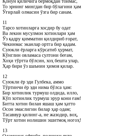
Қонун қиличига бермоқдан тоймас,
То эрнинг мингдан бир бўлагини ҳам
Ўғирлай олмасин ўзга бир санам.
11
Тарсо хотинларга хосдир бу одат
Ва лекин мусулмон хотинлари ҳам
Ўз қадру қимматин қилдириб ғорат,
Чекинмас эканлар ортга бир қадам.
Суюкли ёрларга кўрсатиб ҳурмат,
Кўнглин овламаса султони беғам,
Хоҳи тўртта бўлсин, хоҳ бешта улар,
Ҳар бири ўз шаънин ҳимоя қилар.
12
Суюкли ёр эди Гулбека, аммо
Тўртинчи ёр эди нима бўлса ҳам:
Бир хотинлик турмуш олдида, илло,
Кўп хотинлик турмуш эрур кони ғам!
Битта хотин билан яшаш ҳам ҳатто
Осон эмаслигин билар ҳар одам;
Тасаввур қилинг-а, не жазодир, воҳ,
Тўрт хотин нолишин эшитмоқ ногоҳ!
13
Оламнинг офтоби, подшоҳи якто