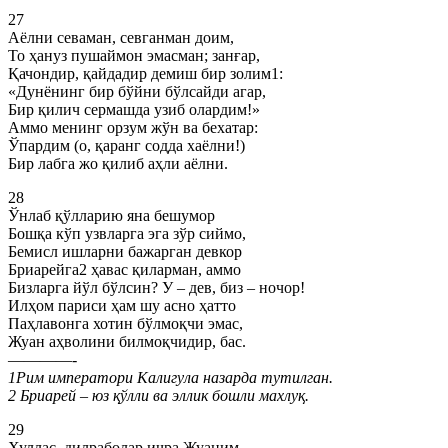
27
Аёлни севаман, севганман доим,
То ҳануз пушаймон эмасман; занғар,
Қачондир, қайдадир демиш бир золим1:
«Дунёнинг бир бўйни бўлсайди агар,
Бир қилич сермашда узиб олардим!»
Аммо менинг орзум жўн ва бехатар:
Ўпардим (о, қаранг содда хаёлни!)
Бир лабга жо қилиб аҳли аёлни.
28
Ўнлаб қўлларию яна бешумор
Бошқа кўп узвларга эга зўр сиймо,
Бемисл ишларни бажарган девкор
Бриарейга2 ҳавас қиларман, аммо
Бизларга йўл бўлсин? У – дев, биз – ночор!
Илҳом париси ҳам шу асно ҳатто
Паҳлавонга хотин бўлмоқчи эмас,
Жуан аҳволини билмоқчидир, бас.
————-
1Рим императори Калигула назарда тутилган.
2 Бриарей – юз қўлли ва эллик бошли махлуқ.
29
Хуллас, дилраболар ичра Жуаним