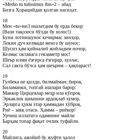
«Medio tu tutissimus ibis»2 – абад
Бизга Ҳорацийдан қолган насиҳат.
18
Мен «tu»ни3 ишлатдим бу ерда бекор
(Вазн тақозоси бўлди бу холос!)
Буни лотиншунос кечирмас зинҳор,
Лекин дуч келмади менга бу шунос;
Шусиз ҳам қийналиб жойладим ночор,
Келмас октавага гекзаметр мос!
Шеър илми ёзғирса ёзғирар, хуллас,
Сал сакта бўлса ҳам шеърим – ҳақпараст!
19
Гулбека не қилди, билмайман; бироқ
Биламанки, топгай ишлари барор:
Маккор Цирцеялар меҳр ила кўпроқ
Эркаклик шаънини ардоқлаб хумор,
Эрларга ҳукм этар ҳаммадан хўброқ.
Риё – завқ отаси. Ҳамма – риёкор!
Урчиш иллатига одамнинг майли
Барҳам топар фақат очлик туфайли.
20
Майлига, ажойиб бу жуфти ҳалол