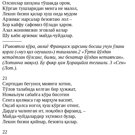
Олсинлар шоҳона тўшакда ором,
Кўрган тушларидан менга не малол,
Лекин бизни қилар хуш онда мудом
Арзимас нарсалар безовтаю лол –
Бор кайфу сафомиз бўлади ҳаром.
Азал жонимизни эговлаб келар
Шу каби арзимас майда-чуйдалар.
————
1Ривоятга кўра, авлиё Франциск ҳирсини босиш учун ўзини
қорга («муз қиз оғушига») ташлаган.2 «Ўрта йўлдан
кетаётган бўлсанг, билки, энг бехатар йўлдан кетаяпсан».
(Лотинча мақол). Бу фикр ҳам Ҳорацийга тегишли. 3 «Сен»
(Лот.).
21
Сиртидан бегуноҳ миянғи хотин,
Тўлов талабида келган бир ҳужжат,
Номаълум сабабга кўра бисотин
Сенга қилмаса гар марҳум васият,
Оқсаб қолса ногоҳ хуш кўрган отинг,
Дардга чалинган ит, ноқобил фарзанд, –
Майда-чуйдалардир эҳтимол булар,
Лекин бизни қийнар, безовта қилар.
22